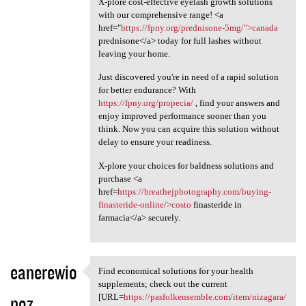
X-plore cost-effective eyelash growth solutions
with our comprehensive range! <a
href="
https://fpny.org/prednisone-5mg/">canada
prednisone</a> today for full lashes without
leaving your home.
Just discovered you're in need of a rapid solution
for better endurance? With
https://fpny.org/propecia/
, find your answers and
enjoy improved performance sooner than you
think. Now you can acquire this solution without
delay to ensure your readiness.
X-plore your choices for baldness solutions and
purchase <a
href=
https://breathejphotography.com/buying-
finasteride-online/>costo
finasteride in
farmacia</a> securely.
eanerewio
Find economical solutions for your health
Find economical solutions for
supplements; check out the current
noz
[URL=
https://pasfolkensemble.com/item/nizagara/