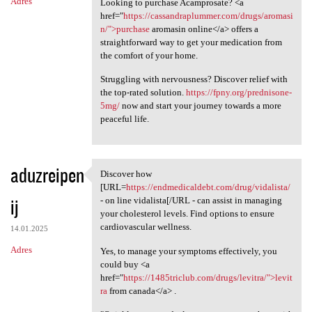
Adres
Looking to purchase Acamprosate? <a
href="
https://cassandraplummer.com/drugs/aromasi
n/">purchase
aromasin online</a> offers a
straightforward way to get your medication from
the comfort of your home.
Struggling with nervousness? Discover relief with
the top-rated solution.
https://fpny.org/prednisone-
5mg/
now and start your journey towards a more
peaceful life.
aduzreipen
Discover how
Discover how [URL=https:/
[URL=
https://endmedicaldebt.com/drug/vidalista/
ij
- on line vidalista[/URL - can assist in managing
your cholesterol levels. Find options to ensure
cardiovascular wellness.
14.01.2025
Adres
Yes, to manage your symptoms effectively, you
could buy <a
href="
https://1485triclub.com/drugs/levitra/">levit
ra
from canada</a> .