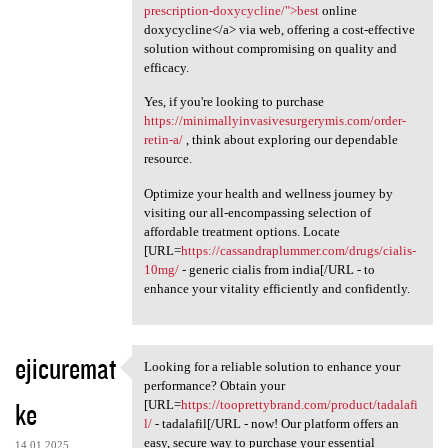
prescription-doxycycline/">best
online
doxycycline</a> via web, offering a cost-effective
solution without compromising on quality and
efficacy.
Yes, if you're looking to purchase
https://minimallyinvasivesurgerymis.com/order-
retin-a/
, think about exploring our dependable
resource.
Optimize your health and wellness journey by
visiting our all-encompassing selection of
affordable treatment options. Locate
[URL=
https://cassandraplummer.com/drugs/cialis-
10mg/
- generic cialis from india[/URL - to
enhance your vitality efficiently and confidently.
ejicuremat
Looking for a reliable solution to enhance your
Looking for a reliable
performance? Obtain your
ke
[URL=
https://tooprettybrand.com/product/tadalafi
l/
- tadalafil[/URL - now! Our platform offers an
easy, secure way to purchase your essential
14.01.2025