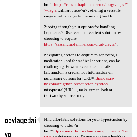
href="
https://cassandraplummer.com/drug/viagra/"
>viagra
walmart price</a> , offering a versatile
range of advantages for improving health.
Zipping through your options for handling
impotence? Discover a convenient solution by
choosing to acquire
https://cassandraplummer.com/drug/viagra/
.
Navigating options to acquire misoprostol, a
medication used for medical abortions, can be
challenging. However, accurate and safe
information is crucial. For information on
purchasing options for [URL=
https://astra-
hc.com/drug/non-prescription-cytotec/
-
misoprostol[/URL - , make sure to look at
trustworthy sources only.
oevlaqedai
Find affordable solutions for your hypertension by
Find affordable solutions for
choosing to order <a
yo
href=
https://sunsethilltreefarm.com/prednisone/>ot
tawa
prednisone</a> . Ensure your heart health is