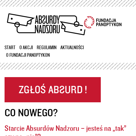
Przejdź
do
treści
START
O AKCJI
REGULAMIN
AKTUALNOŚCI
O FUNDACJI PANOPTYKON
CO NOWEGO?
Starcie Absurdów Nadzoru – jesteś na „tak”