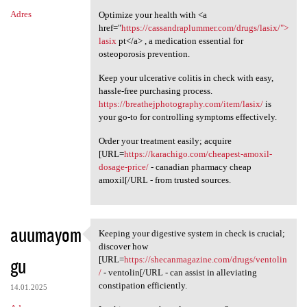
Adres
Optimize your health with <a
href="
https://cassandraplummer.com/drugs/lasix/">
lasix
pt</a> , a medication essential for
osteoporosis prevention.
Keep your ulcerative colitis in check with easy,
hassle-free purchasing process.
https://breathejphotography.com/item/lasix/
is
your go-to for controlling symptoms effectively.
Order your treatment easily; acquire
[URL=
https://karachigo.com/cheapest-amoxil-
dosage-price/
- canadian pharmacy cheap
amoxil[/URL - from trusted sources.
auumayom
Keeping your digestive system in check is crucial;
Keeping your digestive system
discover how
gu
[URL=
https://shecanmagazine.com/drugs/ventolin
/
- ventolin[/URL - can assist in alleviating
constipation efficiently.
14.01.2025