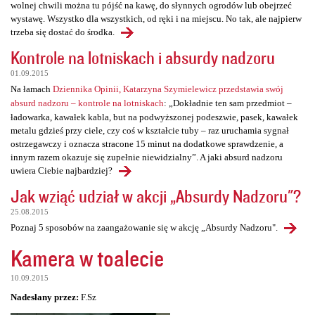
wolnej chwili można tu pójść na kawę, do słynnych ogrodów lub obejrzeć
wystawę. Wszystko dla wszystkich, od ręki i na miejscu. No tak, ale najpierw
trzeba się dostać do środka.
Kontrole na lotniskach i absurdy nadzoru
01.09.2015
Na łamach
Dziennika Opinii, Katarzyna Szymielewicz przedstawia swój
absurd nadzoru – kontrole na lotniskach
: „Dokładnie ten sam przedmiot –
ładowarka, kawałek kabla, but na podwyższonej podeszwie, pasek, kawałek
metalu gdzieś przy ciele, czy coś w kształcie tuby – raz uruchamia sygnał
ostrzegawczy i oznacza stracone 15 minut na dodatkowe sprawdzenie, a
innym razem okazuje się zupełnie niewidzialny”. A jaki absurd nadzoru
uwiera Ciebie najbardziej?
Jak wziąć udział w akcji „Absurdy Nadzoru"?
25.08.2015
Poznaj 5 sposobów na zaangażowanie się w akcję „Absurdy Nadzoru".
Kamera w toalecie
10.09.2015
Nadesłany przez:
F.Sz