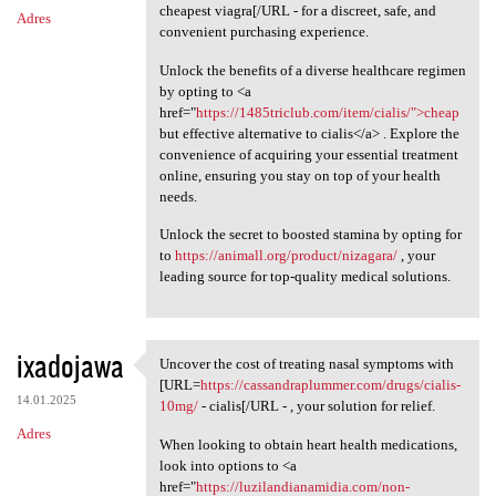
cheapest viagra[/URL - for a discreet, safe, and
Adres
convenient purchasing experience.
Unlock the benefits of a diverse healthcare regimen
by opting to <a
href="
https://1485triclub.com/item/cialis/">cheap
but effective alternative to cialis</a> . Explore the
convenience of acquiring your essential treatment
online, ensuring you stay on top of your health
needs.
Unlock the secret to boosted stamina by opting for
to
https://animall.org/product/nizagara/
, your
leading source for top-quality medical solutions.
ixadojawa
Uncover the cost of treating nasal symptoms with
Uncover the cost of treating
[URL=
https://cassandraplummer.com/drugs/cialis-
14.01.2025
10mg/
- cialis[/URL - , your solution for relief.
Adres
When looking to obtain heart health medications,
look into options to <a
href="
https://luzilandianamidia.com/non-