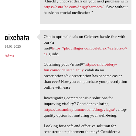
"Quickly uncover deals on your next purchase with
https://astra-hc.com/drug/pharmacy/
. Save without
hassle on crucial medication."
oixebata
Obtain optimal deals on Celebrex hassle-free with
Obtain optimal deals on
our <a
14.01.2025
href=
https://phovillages.com/celebrex/>celebrex</
a>
guide.
Adres
Obtaining your <a href="
https://embroidery-
fun.com/vidalista/">buy
vidalista no
prescription</a> prescription has become easier
than ever! Now you can purchase your prescription
online with ease.
Investigating comprehensive solutions for
improving vitality? Consider exploring
https://cassandraplummer.com/drug/viagra/
, a top-
quality option for nurturing your well-being.
Looking for a safe and effective solution for
testosterone replacement therapy? Consider <a