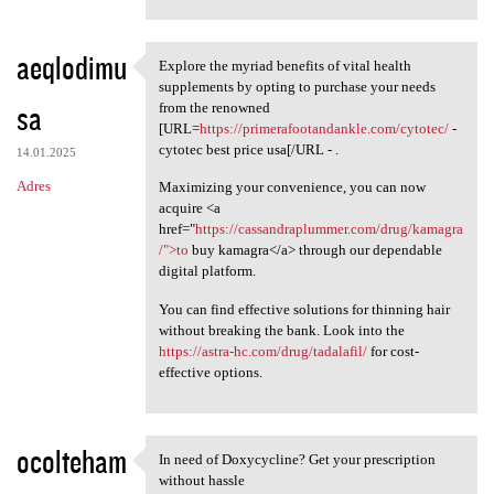
aeqlodimu
Explore the myriad benefits of vital health
Explore the myriad benefits
supplements by opting to purchase your needs
sa
from the renowned
[URL=
https://primerafootandankle.com/cytotec/
-
cytotec best price usa[/URL - .
14.01.2025
Adres
Maximizing your convenience, you can now
acquire <a
href="
https://cassandraplummer.com/drug/kamagra
/">to
buy kamagra</a> through our dependable
digital platform.
You can find effective solutions for thinning hair
without breaking the bank. Look into the
https://astra-hc.com/drug/tadalafil/
for cost-
effective options.
ocolteham
In need of Doxycycline? Get your prescription
In need of Doxycycline? Get
without hassle