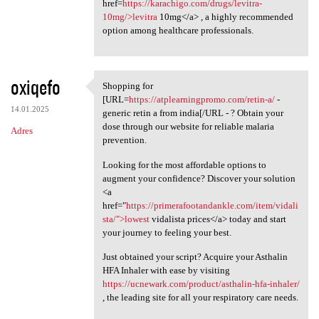
href=
https://karachigo.com/drugs/levitra-
10mg/>levitra
10mg</a> , a highly recommended
option among healthcare professionals.
oxiqefo
Shopping for
Shopping for [URL=https:/
[URL=
https://atplearningpromo.com/retin-a/
-
14.01.2025
generic retin a from india[/URL - ? Obtain your
dose through our website for reliable malaria
Adres
prevention.
Looking for the most affordable options to
augment your confidence? Discover your solution
<a
href="
https://primerafootandankle.com/item/vidali
sta/">lowest
vidalista prices</a> today and start
your journey to feeling your best.
Just obtained your script? Acquire your Asthalin
HFA Inhaler with ease by visiting
https://ucnewark.com/product/asthalin-hfa-inhaler/
, the leading site for all your respiratory care needs.