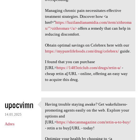
Managing chronic pain necessitates effective
treatment strategies. Discover how <a
href="
https://luzilandianamidia.com/item/zithroma
x/">zithromax</a>
offers a remedy that can help in
reducing discomfort.
Obtain optimal savings on Celebrex here with our
https://mypurelifefoods.com/drug/celebrex/
guide.
I found that you can purchase
[URL=
https://1485triclub.com/drugs/retin-a/
-
cheap retin a[/URL - online, offering an easy way
to acquire this drug.
upocvimn
Having trouble staying awake? Get wakefulness-
Having trouble staying awake?
promoting agents easily on the web. Explore your
14.01.2025
options and
[URL=
https://shecanmagazine.com/retin-a-to-buy/
Adres
- retin a to buy[/URL - today!
Optimize your health by choosing to <a