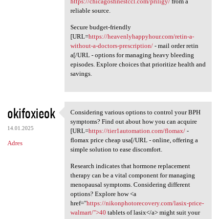
https://chicagosfinestccl.com/priligy/
from a
reliable source.
Secure budget-friendly
[URL=
https://heavenlyhappyhour.com/retin-a-
without-a-doctors-prescription/
- mail order retin
a[/URL - options for managing heavy bleeding
episodes. Explore choices that prioritize health and
savings.
okifoxieok
Considering various options to control your BPH
Considering various options
symptoms? Find out about how you can acquire
14.01.2025
[URL=
https://tier1automation.com/flomax/
-
flomax price cheap usa[/URL - online, offering a
Adres
simple solution to ease discomfort.
Research indicates that hormone replacement
therapy can be a vital component for managing
menopausal symptoms. Considering different
options? Explore how <a
href="
https://nikonphotorecovery.com/lasix-price-
walmart/">40
tablets of lasix</a> might suit your