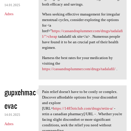
both efficacy and savings.
14.01.2025
Adres
When seeking effective management for irregular
menstrual cycles, consider exploring the options
for <a
href="
https://cassandraplummer.com/drugs/tadalafi
l/">cheap
tadalafil uk site</a> . Numerous people
have found it to be an crucial part of their health
regimen.
Harness the best rates for your medication by
visiting the
https://cassandraplummer.com/drugs/tadalafil/
.
gupxehmac
Pain relief doesn't have to be costly or complex.
Pain relief doesn't have to
Discover affordable options for your discomfort
evac
and explore
[URL=
https://1485triclub.com/drugs/retin-a/
-
retin a canadian pharmacy[/URL - . Whether you're
14.01.2025
facing slight discomfort or more significant
Adres
conditions, seek the relief you need without
overspending.