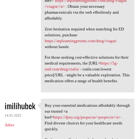
href="
https://atplearningpromo.com/drug/viagra/"
>viagra</a>
. Obtain your necessary
pharmaceuticals via the web effortlessly and
affordably.
Zero hesitation required when searching for ED
solutions; purchase
https://atplearningpromo.com/drug/viagra/
without hassle.
For those seeking cost-effective solutions for their
medical requirements, the [URL=
https://5g-
emf.com/drug/cialis/
- cialis.com lowest
price[/URL - might be a valuable exploration. This
medication offers a range of health benefits.
imilihubek
Buy your essential medications affordably through
Buy your essential
our trusted <a
14.01.2025
href=
https://fpny.org/propecia/>propecia</a>
.
Find diverse choices for your healthcare needs
Adres
quickly.