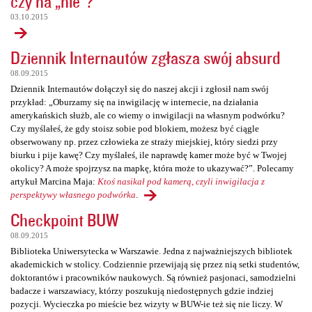
czy na „nie”?
03.10.2015
Dziennik Internautów zgłasza swój absurd
08.09.2015
Dziennik Internautów dołączył się do naszej akcji i zgłosił nam swój
przykład: „Oburzamy się na inwigilację w internecie, na działania
amerykańskich służb, ale co wiemy o inwigilacji na własnym podwórku?
Czy myślałeś, że gdy stoisz sobie pod blokiem, możesz być ciągle
obserwowany np. przez człowieka ze straży miejskiej, który siedzi przy
biurku i pije kawę? Czy myślałeś, ile naprawdę kamer może być w Twojej
okolicy? A może spojrzysz na mapkę, która może to ukazywać?”. Polecamy
artykuł Marcina Maja:
Ktoś nasikał pod kamerą, czyli inwigilacja z
perspektywy własnego podwórka
.
Checkpoint BUW
08.09.2015
Biblioteka Uniwersytecka w Warszawie. Jedna z najważniejszych bibliotek
akademickich w stolicy. Codziennie przewijają się przez nią setki studentów,
doktorantów i pracowników naukowych. Są również pasjonaci, samodzielni
badacze i warszawiacy, którzy poszukują niedostępnych gdzie indziej
pozycji. Wycieczka po mieście bez wizyty w BUW-ie też się nie liczy. W