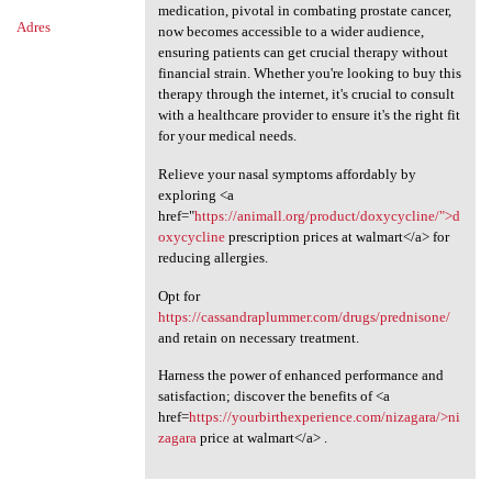
medication, pivotal in combating prostate cancer,
Adres
now becomes accessible to a wider audience,
ensuring patients can get crucial therapy without
financial strain. Whether you're looking to buy this
therapy through the internet, it's crucial to consult
with a healthcare provider to ensure it's the right fit
for your medical needs.
Relieve your nasal symptoms affordably by
exploring <a
href="
https://animall.org/product/doxycycline/">d
oxycycline
prescription prices at walmart</a> for
reducing allergies.
Opt for
https://cassandraplummer.com/drugs/prednisone/
and retain on necessary treatment.
Harness the power of enhanced performance and
satisfaction; discover the benefits of <a
href=
https://yourbirthexperience.com/nizagara/>ni
zagara
price at walmart</a> .