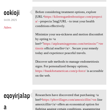
ookioji
Before considering treatment options, explore
Before considering treatment
[URL=
https://kileensgardenboutique.com/propeci
14.01.2025
a/
- propecia 5mg[/URL - to treat your health
conditions effectively.
Adres
Minimize your sea-sickness and motion discomfort
by opting to <a
href="
https://atplearningpromo.com/tretinoin/">tre
tinoin
official reseller</a> . Secure your remedy
today and experience peaceful travels.
Discover safe methods to manage endometriosis
signs. For personalized therapy options,
https://frankfortamerican.com/p-force/
is accessible
on the web.
eqoyirjalap
Researchers have discovered that purchasing <a
Researchers have discovered
href=
https://phovillages.com/amoxicillin/>on
line
a
amoxicillin</a> offers an economical option for
fighting against certain conditions, guaranteeing