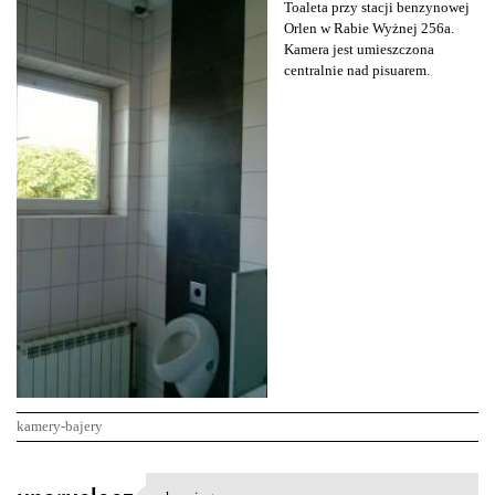
Toaleta przy stacji benzynowej
Orlen w Rabie Wyżnej 256a.
Kamera jest umieszczona
centralnie nad pisuarem.
kamery-bajery
K