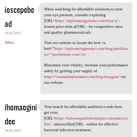
ioscepebe
When searching for affordable solutions to treat
When searching for affordable
your eye pressure, consider exploring
ad
[URL=
https://atplearningpromo.com/retin-a/
-
lowest price retin a[/URL - for competitive rates
and quality pharmaceuticals.
14.01.2025
Adres
Visit our website to locate the best <a
href="
https://atplearningpromo.com/drug/predniso
ne/">prednisone.com</a>
.
Maximize your vitality; increase your performance
safely by getting your supply of
https://cassandraplummer.com/drug/nizagara/
via
our website.
ihomaogini
Your search for affordable antibiotics ends here;
Your search for affordable
get your
dee
[URL=
https://kileensgardenboutique.com/amoxici
llin/
- amoxicillin[/URL - online for effective
bacterial infection treatment.
14.01.2025