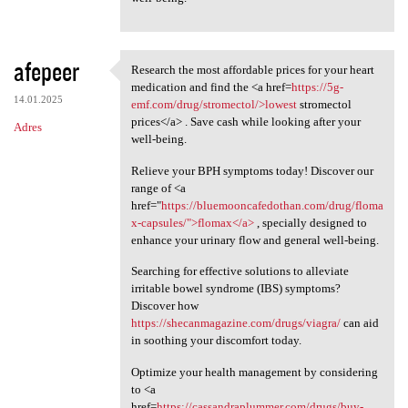
afepeer
Research the most affordable prices for your heart
Research the most affordable
medication and find the <a href=
https://5g-
14.01.2025
emf.com/drug/stromectol/>lowest
stromectol
prices</a> . Save cash while looking after your
Adres
well-being.
Relieve your BPH symptoms today! Discover our
range of <a
href="
https://bluemooncafedothan.com/drug/floma
x-capsules/">flomax</a>
, specially designed to
enhance your urinary flow and general well-being.
Searching for effective solutions to alleviate
irritable bowel syndrome (IBS) symptoms?
Discover how
https://shecanmagazine.com/drugs/viagra/
can aid
in soothing your discomfort today.
Optimize your health management by considering
to <a
href=
https://cassandraplummer.com/drugs/buy-