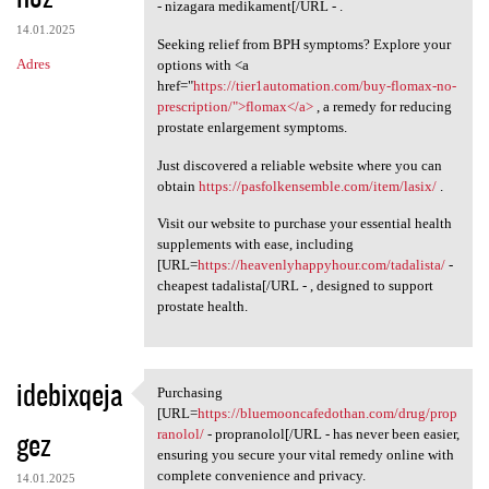
- nizagara medikament[/URL - .
14.01.2025
Seeking relief from BPH symptoms? Explore your
Adres
options with <a
href="
https://tier1automation.com/buy-flomax-no-
prescription/">flomax</a>
, a remedy for reducing
prostate enlargement symptoms.
Just discovered a reliable website where you can
obtain
https://pasfolkensemble.com/item/lasix/
.
Visit our website to purchase your essential health
supplements with ease, including
[URL=
https://heavenlyhappyhour.com/tadalista/
-
cheapest tadalista[/URL - , designed to support
prostate health.
idebixqeja
Purchasing
Purchasing [URL=https:/
[URL=
https://bluemooncafedothan.com/drug/prop
gez
ranolol/
- propranolol[/URL - has never been easier,
ensuring you secure your vital remedy online with
complete convenience and privacy.
14.01.2025