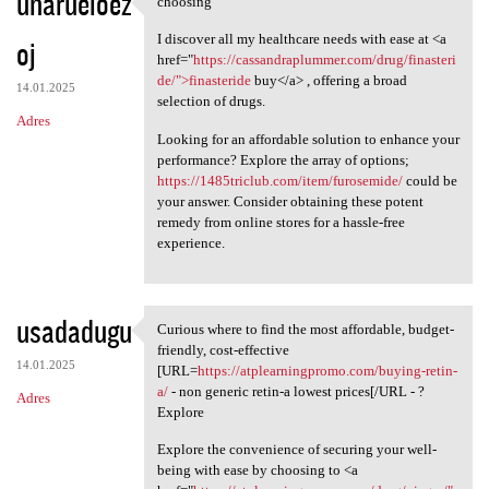
unarueloez
choosing
choosing
o
I discover all my healthcare needs with ease at <a
oj
m
href="
https://cassandraplummer.com/drug/finasteri
e
de/">finasteride
buy</a> , offering a broad
14.01.2025
selection of drugs.
n
Adres
t
Looking for an affordable solution to enhance your
performance? Explore the array of options;
a
https://1485triclub.com/item/furosemide/
could be
r
your answer. Consider obtaining these potent
remedy from online stores for a hassle-free
z
experience.
e
usadadugu
Curious where to find the most affordable, budget-
Curious where to find the
friendly, cost-effective
14.01.2025
[URL=
https://atplearningpromo.com/buying-retin-
a/
- non generic retin-a lowest prices[/URL - ?
Adres
Explore
Explore the convenience of securing your well-
being with ease by choosing to <a