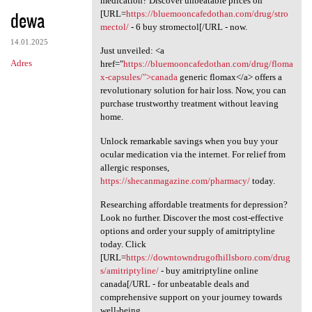
medication? Discover unbeatable prices on
dewa
[URL=
https://bluemooncafedothan.com/drug/stro
mectol/
- 6 buy stromectol[/URL - now.
14.01.2025
Just unveiled: <a
Adres
href="
https://bluemooncafedothan.com/drug/floma
x-capsules/">canada
generic flomax</a> offers a
revolutionary solution for hair loss. Now, you can
purchase trustworthy treatment without leaving
home.
Unlock remarkable savings when you buy your
ocular medication via the internet. For relief from
allergic responses,
https://shecanmagazine.com/pharmacy/
today.
Researching affordable treatments for depression?
Look no further. Discover the most cost-effective
options and order your supply of amitriptyline
today. Click
[URL=
https://downtowndrugofhillsboro.com/drug
s/amitriptyline/
- buy amitriptyline online
canada[/URL - for unbeatable deals and
comprehensive support on your journey towards
well-being.