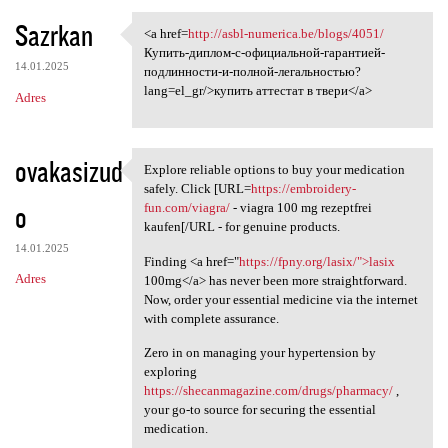
Sazrkan
<a href=
http://asbl-numerica.be/blogs/4051/
<a href=http://asbl-numerica
Купить-диплом-с-официальной-гарантией-
14.01.2025
подлинности-и-полной-легальностью?
lang=el_gr/>купить аттестат в твери</a>
Adres
ovakasizud
Explore reliable options to buy your medication
Explore reliable options to
safely. Click [URL=
https://embroidery-
o
fun.com/viagra/
- viagra 100 mg rezeptfrei
kaufen[/URL - for genuine products.
14.01.2025
Finding <a href="
https://fpny.org/lasix/">lasix
Adres
100mg</a> has never been more straightforward.
Now, order your essential medicine via the internet
with complete assurance.
Zero in on managing your hypertension by
exploring
https://shecanmagazine.com/drugs/pharmacy/
,
your go-to source for securing the essential
medication.