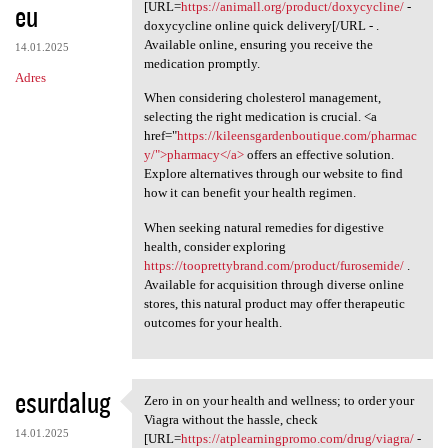
eu
[URL=
https://animall.org/product/doxycycline/
-
doxycycline online quick delivery[/URL - .
Available online, ensuring you receive the
14.01.2025
medication promptly.
Adres
When considering cholesterol management,
selecting the right medication is crucial. <a
href="
https://kileensgardenboutique.com/pharmac
y/">pharmacy</a>
offers an effective solution.
Explore alternatives through our website to find
how it can benefit your health regimen.
When seeking natural remedies for digestive
health, consider exploring
https://tooprettybrand.com/product/furosemide/
.
Available for acquisition through diverse online
stores, this natural product may offer therapeutic
outcomes for your health.
esurdalug
Zero in on your health and wellness; to order your
Zero in on your health and
Viagra without the hassle, check
14.01.2025
[URL=
https://atplearningpromo.com/drug/viagra/
-