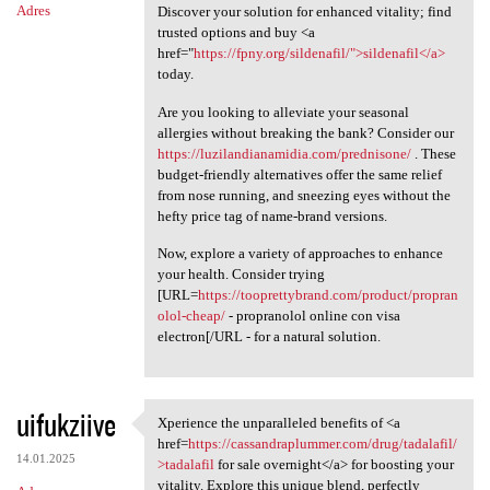
Adres
Discover your solution for enhanced vitality; find
trusted options and buy <a
href="
https://fpny.org/sildenafil/">sildenafil</a>
today.
Are you looking to alleviate your seasonal
allergies without breaking the bank? Consider our
https://luzilandianamidia.com/prednisone/
. These
budget-friendly alternatives offer the same relief
from nose running, and sneezing eyes without the
hefty price tag of name-brand versions.
Now, explore a variety of approaches to enhance
your health. Consider trying
[URL=
https://tooprettybrand.com/product/propran
olol-cheap/
- propranolol online con visa
electron[/URL - for a natural solution.
uifukziive
Xperience the unparalleled benefits of <a
Xperience the unparalleled
href=
https://cassandraplummer.com/drug/tadalafil/
14.01.2025
>tadalafil
for sale overnight</a> for boosting your
vitality. Explore this unique blend, perfectly