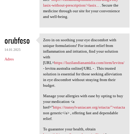
lasix-without-prescription/>lasix...
. Secure the
medicine through our site for your convenience
and well-being.
orubfeso
Zero in on soothing your eye discomfort with
Zero in on soothing your eye
unique formulations! For instant relief from
14.01.2025
inflammation and irritation, find your solution
with
Adres
[URL=
https://luzilandianamidia.com/item/levitra/
- levitra australia online[/URL - . This trusted
solution is essential for those seeking alleviation
in eye discomfort without straying from their
budget.
Manage your allergies with ease by opting to buy
your medication <a
href="
https://transylvaniacare.org/eriacta/">eriacta
non generic</a> , offering fast and dependable
relief.
To guarantee your health, obtain