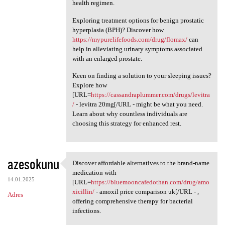
health regimen.
Exploring treatment options for benign prostatic
hyperplasia (BPH)? Discover how
https://mypurelifefoods.com/drug/flomax/
can
help in alleviating urinary symptoms associated
with an enlarged prostate.
Keen on finding a solution to your sleeping issues?
Explore how
[URL=
https://cassandraplummer.com/drugs/levitra
/
- levitra 20mg[/URL - might be what you need.
Learn about why countless individuals are
choosing this strategy for enhanced rest.
azesokunu
Discover affordable alternatives to the brand-name
Discover affordable
medication with
14.01.2025
[URL=
https://bluemooncafedothan.com/drug/amo
xicillin/
- amoxil price comparison uk[/URL - ,
Adres
offering comprehensive therapy for bacterial
infections.