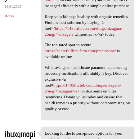
managed efficiently with a simple online purchase.
14.01.2025
Adres
Keep your kidneys healthy with organic remedies.
Find the best solution by buying <a
href="
https://1485triclub.com/drugs/nizagara-
25mg/">nizagara
without an rx</a> today.
The top-rated spot to secure
https://sunsethilltreefarm.com/prednisone/
is
available online.
With savings on healthcare paramount, accessing
necessary medications affordably is key. Discover
exclusive <a
href=
https://1485triclub.com/drugs/nizagara-
25mg/>nizagara</a>
for discounts on vital
treatments. Obtain yours today and ensure that
health remains a priority without compromising on
quality or cost.
ibuxqmopi
Looking for the lowest-priced options for your
Looking for the lowest-priced