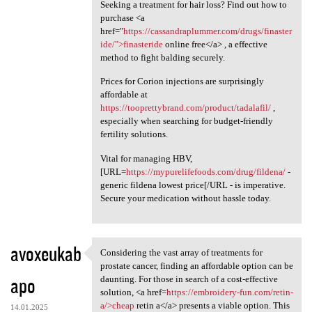
Seeking a treatment for hair loss? Find out how to
purchase <a
href="
https://cassandraplummer.com/drugs/finaster
ide/">finasteride
online free</a> , a effective
method to fight balding securely.
Prices for Corion injections are surprisingly
affordable at
https://tooprettybrand.com/product/tadalafil/
,
especially when searching for budget-friendly
fertility solutions.
Vital for managing HBV,
[URL=
https://mypurelifefoods.com/drug/fildena/
-
generic fildena lowest price[/URL - is imperative.
Secure your medication without hassle today.
avoxeukab
Considering the vast array of treatments for
Considering the vast array of
prostate cancer, finding an affordable option can be
apo
daunting. For those in search of a cost-effective
solution, <a href=
https://embroidery-fun.com/retin-
a/>cheap
retin a</a> presents a viable option. This
14.01.2025