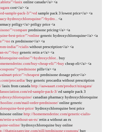
tablets/">lasix
online canada</a> <a
zagara
cost</a> <a
/ed-sample-pack-3/">ed
sample pack 3 lowest price</a> <a
rmacy-hydroxychloroquine/">hydro...
<a
rmacy priligy</a> priligy price <a
dnisone/">compare
prednisone pricing</a> <a
uine-best-price/">online
generic hydroxychloroquine</a> <a
ne/">no
rx prednisone</a> <a
rom-india/">cialis
without prescription</a> <a
-an-rx/">buy
generic retin a</a> <a
hloroquine-online/">hydroxychlor...
buy
homemenderinc.com/buy-cheap-eli/">buy
cheap eli</a> <a
e-coupons/">prednisone
pills</a> <a
walmart-price/">cheapest
prednisone dosage price</a>
a.com/procardia/
buy generic procardia without prescription
/
lasix from canada
http://aawaaart.com/product/nizagara/
association.com/ed-sample-pack-3/
ed sample pack 3
hydroxychloroquine/
canadian pharmacy hydroxychloroquine
choolinc.com/mail-order-prednisone/
online generic
loroquine-best-price/
hydroxychloroquine best price
dnisone online
http://homemenderinc.com/generic-cialis-
em/retin-a-without-an-rx/
retin a without an rx
quine-online/
hydroxychloroquine buy online
tp://thatpizzarecipe.com/pill/prednisone-coupons/
buy