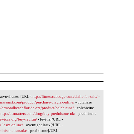
parvoviruses, [URL=
http://fitnesscabbage.com/cialis-for-sale/
-
/aawaaart.com/product/purchase-viagra-online/
- purchase
//ormondbeachflorida.org/product/colchicine/
- colchicine
http://otrmatters.com/drug/buy-prednisone-uk/
- prednisone
anwicca.org/buy-levitra/
- levitra[/URL -
-lasix-online/
- overnight lasix[/URL -
ednisone-canada/
- prednisone[/URL -