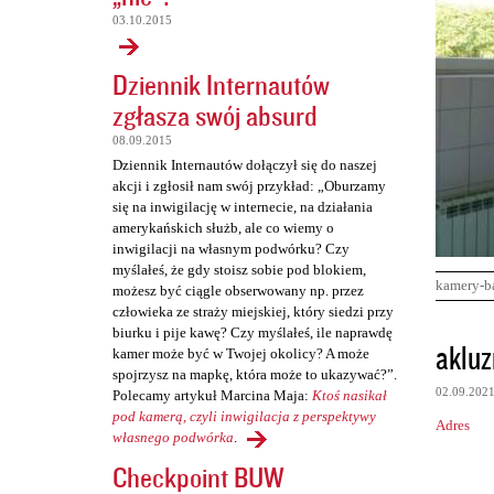
03.10.2015
Dziennik Internautów
zgłasza swój absurd
08.09.2015
Dziennik Internautów dołączył się do naszej
akcji i zgłosił nam swój przykład: „Oburzamy
się na inwigilację w internecie, na działania
amerykańskich służb, ale co wiemy o
inwigilacji na własnym podwórku? Czy
myślałeś, że gdy stoisz sobie pod blokiem,
kamery-b
możesz być ciągle obserwowany np. przez
człowieka ze straży miejskiej, który siedzi przy
biurku i pije kawę? Czy myślałeś, ile naprawdę
K
akluz
kamer może być w Twojej okolicy? A może
o
spojrzysz na mapkę, która może to ukazywać?”.
02.09.202
Polecamy artykuł Marcina Maja:
Ktoś nasikał
m
pod kamerą, czyli inwigilacja z perspektywy
Adres
e
własnego podwórka
.
n
Checkpoint BUW