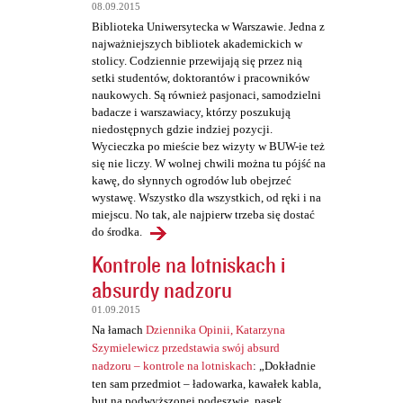
t
08.09.2015
a
Biblioteka Uniwersytecka w Warszawie. Jedna z
najważniejszych bibliotek akademickich w
r
stolicy. Codziennie przewijają się przez nią
z
setki studentów, doktorantów i pracowników
naukowych. Są również pasjonaci, samodzielni
e
badacze i warszawiacy, którzy poszukują
niedostępnych gdzie indziej pozycji.
Wycieczka po mieście bez wizyty w BUW-ie też
się nie liczy. W wolnej chwili można tu pójść na
kawę, do słynnych ogrodów lub obejrzeć
wystawę. Wszystko dla wszystkich, od ręki i na
miejscu. No tak, ale najpierw trzeba się dostać
do środka.
Kontrole na lotniskach i
absurdy nadzoru
01.09.2015
Na łamach
Dziennika Opinii, Katarzyna
Szymielewicz przedstawia swój absurd
nadzoru – kontrole na lotniskach
: „Dokładnie
ten sam przedmiot – ładowarka, kawałek kabla,
but na podwyższonej podeszwie, pasek,