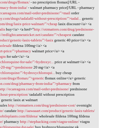
.com/drugs/flomax/
- no prescription flomax[/URL -
rmacy-from-india/
- walmart pharmacy price[/URL - pharmacy
/ecareagora.com/mail-order-prednisone/">mail
order
.com/drugs/tadalafil-without-prescription/">tadal...
generic
com/drug/lasix-price-walmart/">cheap
lasix discount</a> <a
alis
buy</a> <a href="
http://otrmatters.com/drug/prednisone-
://redlightcameraticket.net/carafate/">cheapest
carafate
oduct/generic-lasix-tablets/">lasix
generic 40 price</a> <a
holesale
fildena 100mg</a> <a
rt-price/">pharmacy
walmart price</a> <a
agra
for sale</a> <a
chloroquine-for-sale/">hydroxyc...
price at walmart</a> <a
e-20-mg/">prednisone
20 mg</a> <a
ychloroquine/">hydroxychloroqui...
buy cheap
.com/drugs/flomax/">generic
flomax online</a> generic
tion.com/drug/pharmacy-from-india/">pharmacy
from
http://ecareagora.com/mail-order-prednisone/
prednisone
hout-prescription/
tadalafil without prescription
/
generic lasix at walmart
psules
http://otrmatters.com/drug/prednisone-cost/
overnight
te/
carafate
http://aawaaart.com/product/generic-lasix-tablets/
obileplants.com/fildena/
wholesale fildena 100mg fildena
e/
pharmacy
http://stephacking.com/viagra-online/
viagra
ychloroquine-for-sale/
buy hydroxychloroquine uk