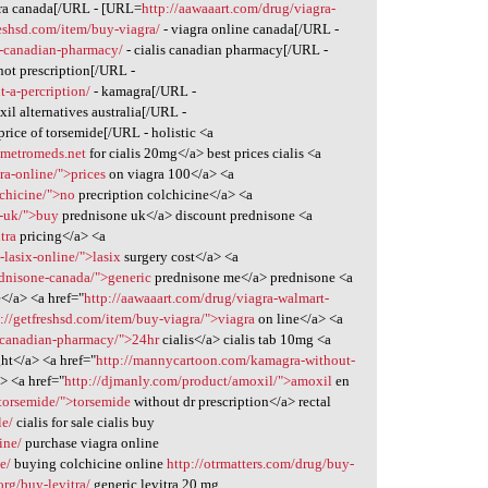
gra canada[/URL - [URL=
http://aawaaart.com/drug/viagra-
reshsd.com/item/buy-viagra/
- viagra online canada[/URL -
is-canadian-pharmacy/
- cialis canadian pharmacy[/URL -
not prescription[/URL -
-a-percription/
- kamagra[/URL -
il alternatives australia[/URL -
price of torsemide[/URL - holistic <a
">metromeds.net
for cialis 20mg</a> best prices cialis <a
ra-online/">prices
on viagra 100</a> <a
lchicine/">no
precription colchicine</a> <a
e-uk/">buy
prednisone uk</a> discount prednisone <a
tra
pricing</a> <a
lasix-online/">lasix
surgery cost</a> <a
dnisone-canada/">generic
prednisone me</a> prednisone <a
</a> <a href="
http://aawaaart.com/drug/viagra-walmart-
p://getfreshsd.com/item/buy-viagra/">viagra
on line</a> <a
is-canadian-pharmacy/">24hr
cialis</a> cialis tab 10mg <a
ht</a> <a href="
http://mannycartoon.com/kamagra-without-
> <a href="
http://djmanly.com/product/amoxil/">amoxil
en
/torsemide/">torsemide
without dr prescription</a> rectal
le/
cialis for sale cialis buy
ine/
purchase viagra online
e/
buying colchicine online
http://otrmatters.com/drug/buy-
org/buy-levitra/
generic levitra 20 mg