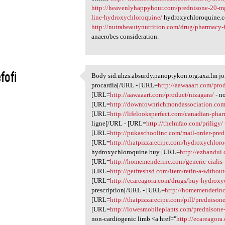
http://heavenlyhappyhour.com/prednisone-20-m
line-hydroxychloroquine/
hydroxychloroquine.c
http://nutrabeautynutrition.com/drug/pharmacy-
anaerobes consideration.
fofi
Body sid.uhzs.absurdy.panoptykon.org.axa.lm j
Body sid.uhzs.absurdy
procardia[/URL - [URL=
http://aawaaart.com/prod
1
[URL=
http://aawaaart.com/product/nizagara/
- n
[URL=
http://downtownrichmondassociation.com
[URL=
http://lifelooksperfect.com/canadian-ph
ligne[/URL - [URL=
http://thelmfao.com/priligy/
[URL=
http://pukaschoolinc.com/mail-order-pred
[URL=
http://thatpizzarecipe.com/hydroxychloro
hydroxychloroquine buy [URL=
http://ezhandui
[URL=
http://homemenderinc.com/generic-cialis-
[URL=
http://getfreshsd.com/item/retin-a-without
[URL=
http://ecareagora.com/drugs/buy-hydroxy
prescription[/URL - [URL=
http://homemenderinc
[URL=
http://thatpizzarecipe.com/pill/prednison
[URL=
http://lowesmobileplants.com/prednisone-
non-cardiogenic limb <a href="
http://ecareagora