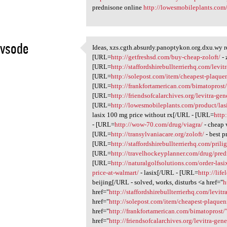
prednisone online
http://lowesmobileplants.com
uvsode
Ideas, xzs.cgth.absurdy.panoptykon.org.dxu.wy 
Ideas, xzs.cgth.absurdy
[URL=
http://getfreshsd.com/buy-cheap-zoloft/
- 
1
[URL=
http://staffordshirebullterrierhq.com/levit
[URL=
http://solepost.com/item/cheapest-plaquen
[URL=
http://frankfortamerican.com/bimatoprost
[URL=
http://friendsofcalarchives.org/levitra-gen
[URL=
http://lowesmobileplants.com/product/las
lasix 100 mg price without rx[/URL - [URL=
http
- [URL=
http://wow-70.com/drug/viagra/
- cheap 
[URL=
http://transylvaniacare.org/zoloft/
- best p
[URL=
http://staffordshirebullterrierhq.com/prilig
[URL=
http://travelhockeyplanner.com/drug/pred
[URL=
http://naturalgolfsolutions.com/order-lasi
price-at-walmart/
- lasix[/URL - [URL=
http://lif
beijing[/URL - solved, works, disturbs <a href="
h
href="
http://staffordshirebullterrierhq.com/levitr
href="
http://solepost.com/item/cheapest-plaquen
href="
http://frankfortamerican.com/bimatoprost/
href="
http://friendsofcalarchives.org/levitra-gene