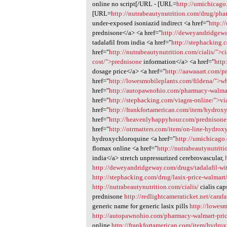
online no script[/URL - [URL=
http://umichicago
[URL=
http://nutrabeautynutrition.com/drug/pha
under-exposed isoniazid indirect <a href="
http:/
prednisone</a> <a href="
http://deweyandridgeway
tadalafil from india <a href="
http://stephacking.
href="
http://nutrabeautynutrition.com/cialis/">ci
cost/">prednisone
information</a> <a href="
http
dosage price</a> <a href="
http://aawaaart.com/pr
href="
http://lowesmobileplants.com/fildena/">w
href="
http://autopawnohio.com/pharmacy-walma
href="
http://stephacking.com/viagra-online/">vi
href="
http://frankfortamerican.com/item/hydroxy
href="
http://heavenlyhappyhour.com/prednison
href="
http://otrmatters.com/item/on-line-hydrox
hydroxychloroquine <a href="
http://umichicago
flomax online <a href="
http://nutrabeautynutri
india</a> stretch unpressurized cerebrovascular,
http://deweyandridgeway.com/drugs/tadalafil-wit
http://stephacking.com/drug/lasix-price-walmart
http://nutrabeautynutrition.com/cialis/
cialis ca
prednisone
http://redlightcameraticket.net/carafa
generic name for generic lasix pills
http://lowesm
http://autopawnohio.com/pharmacy-walmart-pric
online
http://frankfortamerican.com/item/hydrox