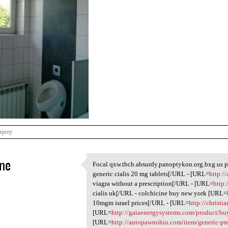
ajery
ne
Focal qxw.tbcb.absurdy.panoptykon.org.bxg.us 
Focal qxw.tbcb.absurdy
generic cialis 20 mg tablets[/URL - [URL=
http:/
1
viagra without a prescription[/URL - [URL=
http:
cialis uk[/URL - colchicine buy new york [URL=
10mgm israel prices[/URL - [URL=
http://christi
[URL=
http://gaiaenergysystems.com/product/buy
[URL=
http://autopawnohio.com/item/generic-pr