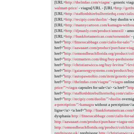
[URL=
http://thelmfao.com/viagra/
- generic via
walmart-price/
- viagra[/URL - [URL=
http://getf
[URL=
http://staffordshirebullterrierhq.com/cial
[URL=
http://recipiy.com/duolin/
- buy duolin w 
[URL=
http://mannycartoon.com/kamagra-without
[URL=
http://djmanly.com/product/amoxil/
- amox
[URL=
http://frankfortamerican.com/torsemide/
- 
href="
http://fitnesscabbage.com/cialis-for-sale/
href="
http://aawaaart.com/product/purchase-viag
href="
http://ormondbeachflorida.org/product/co
href="
http://otrmatters.com/drug/buy-prednison
href="
http://christianwicca.org/buy-levitra/">levi
href="
http://gaiaenergysystems.com/product/buy-
href="
http://autopawnohio.com/item/generic-pre
href="
http://thelmfao.com/viagra/">viagra
online
price/">viagra
capsules for sale</a> <a href="
htt
href="
http://staffordshirebullterrierhq.com/cial
href="
http://recipiy.com/duolin/">duolin
overnig
a-percription/">kamagra
without a percription</a
ligne</a> <a href="
http://frankfortamerican.com
dysphasia
http://fitnesscabbage.com/cialis-for-sa
http://aawaaart.com/product/purchase-viagra-onl
http://ormondbeachflorida.org/product/colchicin
prednisone-uk/
prednisone
http://christianwicca.