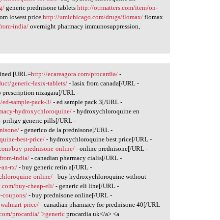
g/
generic prednisone tablets
http://otrmatters.com/item/on-
om lowest price
http://umichicago.com/drugs/flomax/
flomax
from-india/
overnight pharmacy immunosuppression,
oined [URL=
http://ecareagora.com/procardia/
-
uct/generic-lasix-tablets/
- lasix from canada[/URL -
o prescription nizagara[/URL -
/ed-sample-pack-3/
- ed sample pack 3[/URL -
armacy-hydroxychloroquine/
- hydroxychloroquine en
- priligy generic pills[/URL -
nisone/
- generico de la prednisone[/URL -
quine-best-price/
- hydroxychloroquine best price[/URL -
.com/buy-prednisone-online/
- online prednisone[/URL -
from-india/
- canadian pharmacy cialis[/URL -
-an-rx/
- buy generic retin a[/URL -
chloroquine-online/
- buy hydroxychloroquine without
.com/buy-cheap-eli/
- generic eli line[/URL -
e-coupons/
- buy prednisone online[/URL -
walmart-price/
- canadian pharmacy for prednisone 40[/URL -
.com/procardia/">generic
procardia uk</a> <a