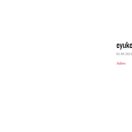
eyuke
02.09.202
Adres