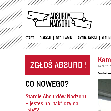
START
O AKCJI
REGULAMIN
AKTUALNOŚCI
O FUN
Kame
10.09.201
Nadesłan
CO NOWEGO?
Starcie Absurdów Nadzoru
– jesteś na „tak” czy na
„nie”?