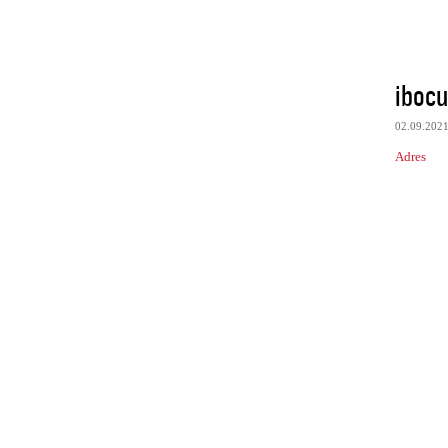
iboc
02.09.202
Adres