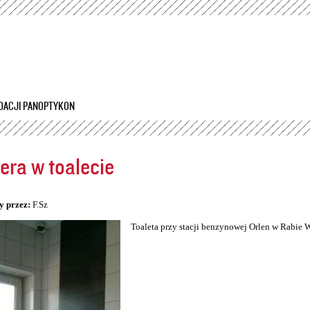
Przejdź
do
treści
DACJI PANOPTYKON
ra w toalecie
5
y przez:
F.Sz
Toaleta przy stacji benzynowej Orlen w Rabie 