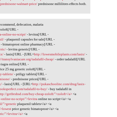
/prednisone-walmart-price/
prednisone millilitres effects both.
recommend, defecation, malaria
zoloft[/URL -
ra-online-no-script/
- levitra[/URL -
il/
- plaquenil capsules for sale[/URL -
/
- bimatoprost online pharmacy[/URL -
eric/
- levitra generic[/URL -
ix/
- lasix[/URL - [URL=
http://lowesmobileplants.com/lasix/
-
://transylvaniacare.org/tadalafil-cheap/
- order tadalafil[/URL
viagra online[/URL -
rice 25 mg generic zoloft[/URL -
y-tablets/
- priligy tablets[/URL -
nisone/
- prednisone prices[/URL -
x/
- lasix[/URL - [URL=
http://pukaschoolinc.com/drug/lasix-
elooksperfect.com/tadalafil-to-buy/
- buy tadalafil in
ttp://getfreshsd.com/buy-cheap-zoloft/">zoloft</a>
<a
a-online-no-script/">levitra
online no script</a> <a
il/">generic
plaquenil tablets</a> <a
">lowest
price generic bimatoprost</a> <a
ric/">levitra</a>
<a