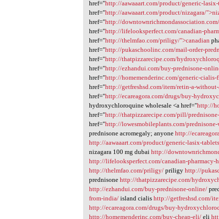
href="
http://aawaaart.com/product/generic-lasix-
href="
http://aawaaart.com/product/nizagara/">ni
href="
http://downtownrichmondassociation.com
href="
http://lifelooksperfect.com/canadian-pha
href="
http://thelmfao.com/priligy/">canadian
pha
href="
http://pukaschoolinc.com/mail-order-pre
href="
http://thatpizzarecipe.com/hydroxychloroq
href="
http://ezhandui.com/buy-prednisone-onli
href="
http://homemenderinc.com/generic-cialis-f
href="
http://getfreshsd.com/item/retin-a-without
href="
http://ecareagora.com/drugs/buy-hydroxyc
hydroxychloroquine wholesale <a href="
http://
href="
http://thatpizzarecipe.com/pill/prednison
href="
http://lowesmobileplants.com/prednisone-
prednisone acromegaly; anyone
http://ecareagor
http://aawaaart.com/product/generic-lasix-tablets
nizagara 100 mg dubai
http://downtownrichmond
http://lifelooksperfect.com/canadian-pharmacy-
http://thelmfao.com/priligy/
priligy
http://pukas
prednisone
http://thatpizzarecipe.com/hydroxych
http://ezhandui.com/buy-prednisone-online/
pre
from-india/
island cialis
http://getfreshsd.com/it
http://ecareagora.com/drugs/buy-hydroxychloro
http://homemenderinc.com/buy-cheap-eli/
eli
ht