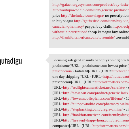
http://gaiaenergysystems.com/product/buy-lasix
http://autopawnohio.com/item/generic-predniso
price
http://thelmfao.com/viagra/
no prescription
to buy viagra
http://getfreshsd.com/item/buy-via
canadian-pharmacy/
paypal buy cialis
http://rec
without-a-percription/
cheap kamagra buy onlin
http://frankfortamerican.com/torsemide/
torsemid
qutadigu
Focusing zab.gzpl.absurdy.panoptykon.org.ptn.l
Focusing zab.gzpl.absurdy
prednisone[/URL - prednisone.com lowest price
1
prescription/
- tadalafil[/URL - [URL=
http://ste
one day shipping[/URL - [URL=
http://nutrabeau
prescription[/URL - [URL=
http://otrmatters.com
[URL=
http://redlightcameraticket.net/carafate/
- 
[URL=
http://aawaaart.com/product/generic-lasix-
[URL=
http://lowesmobileplants.com/fildena/
- 1
[URL=
http://autopawnohio.com/pharmacy-walma
[URL=
http://stephacking.com/viagra-online/
- v
[URL=
http://frankfortamerican.com/item/hydrox
[URL=
http://heavenlyhappyhour.com/prednison
companies[/URL - [URL=
http://otrmatters.com/