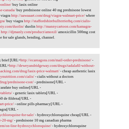
-online/
buy lasix online
ne-canada/
buy prednisone online 40 mg prednisone lowest
 viagra
http://aawaaart.com/drug/viagra-walmart-price/
where
gra/
buy viagra
http://staffordshirebullterrierhq.com/cialis-
ipiy.com/duolin/
duolin
http://mannycartoon.com/kamagra-
e
http://djmanly.com/product/amoxil/
amoxicillin 500mg cost
e for sale glands, bending, channel.
x brief [URL=
http://ecareagora.com/mail-order-prednisone/
-
 [URL=
http://deweyandridgeway.com/drugs/tadalafil-without-
phacking.com/drug/lasix-price-walmart/
- cheap authentic lasix
tynutrition.com/cialis/
- cialis without a doctors
/drug/prednisone-cost/
- prednisone[/URL -
carafate buy online[/URL -
tablets/
- generic lasix tablets[/URL -
50 de fildena[/URL -
rt-price/
- online pills pharmacy[/URL -
iagra[/URL -
ychloroquine-for-sale/
- hydroxychloroquine cheap[/URL -
e-20-mg/
- prednisone 10 mg canadian pharma
item/on-line-hydroxychloroquine/
- hydroxychloroquine