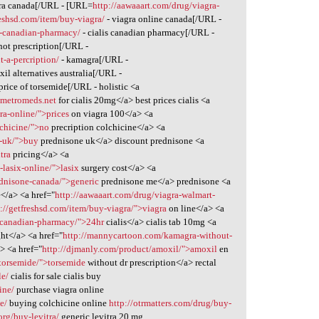
gra canada[/URL - [URL=
http://aawaaart.com/drug/viagra-
reshsd.com/item/buy-viagra/
- viagra online canada[/URL -
is-canadian-pharmacy/
- cialis canadian pharmacy[/URL -
not prescription[/URL -
-a-percription/
- kamagra[/URL -
il alternatives australia[/URL -
price of torsemide[/URL - holistic <a
">metromeds.net
for cialis 20mg</a> best prices cialis <a
ra-online/">prices
on viagra 100</a> <a
lchicine/">no
precription colchicine</a> <a
e-uk/">buy
prednisone uk</a> discount prednisone <a
tra
pricing</a> <a
lasix-online/">lasix
surgery cost</a> <a
dnisone-canada/">generic
prednisone me</a> prednisone <a
</a> <a href="
http://aawaaart.com/drug/viagra-walmart-
p://getfreshsd.com/item/buy-viagra/">viagra
on line</a> <a
is-canadian-pharmacy/">24hr
cialis</a> cialis tab 10mg <a
ht</a> <a href="
http://mannycartoon.com/kamagra-without-
> <a href="
http://djmanly.com/product/amoxil/">amoxil
en
/torsemide/">torsemide
without dr prescription</a> rectal
le/
cialis for sale cialis buy
ine/
purchase viagra online
e/
buying colchicine online
http://otrmatters.com/drug/buy-
org/buy-levitra/
generic levitra 20 mg