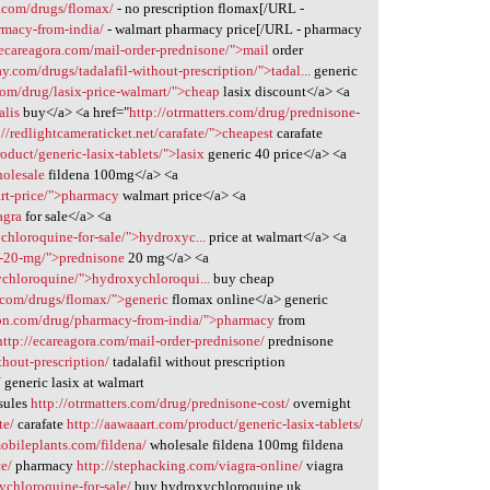
.com/drugs/flomax/
- no prescription flomax[/URL -
rmacy-from-india/
- walmart pharmacy price[/URL - pharmacy
/ecareagora.com/mail-order-prednisone/">mail
order
.com/drugs/tadalafil-without-prescription/">tadal...
generic
com/drug/lasix-price-walmart/">cheap
lasix discount</a> <a
alis
buy</a> <a href="
http://otrmatters.com/drug/prednisone-
://redlightcameraticket.net/carafate/">cheapest
carafate
oduct/generic-lasix-tablets/">lasix
generic 40 price</a> <a
holesale
fildena 100mg</a> <a
rt-price/">pharmacy
walmart price</a> <a
agra
for sale</a> <a
chloroquine-for-sale/">hydroxyc...
price at walmart</a> <a
e-20-mg/">prednisone
20 mg</a> <a
ychloroquine/">hydroxychloroqui...
buy cheap
.com/drugs/flomax/">generic
flomax online</a> generic
tion.com/drug/pharmacy-from-india/">pharmacy
from
http://ecareagora.com/mail-order-prednisone/
prednisone
hout-prescription/
tadalafil without prescription
/
generic lasix at walmart
psules
http://otrmatters.com/drug/prednisone-cost/
overnight
te/
carafate
http://aawaaart.com/product/generic-lasix-tablets/
obileplants.com/fildena/
wholesale fildena 100mg fildena
e/
pharmacy
http://stephacking.com/viagra-online/
viagra
ychloroquine-for-sale/
buy hydroxychloroquine uk