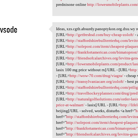
prednisone online
http://lowesmobileplants.com
uvsode
Ideas, xzs.cgth.absurdy.panoptykon.org.dxu.wy 
Ideas, xzs.cgth.absurdy
[URL=
http://getfreshsd.com/buy-cheap-zoloft/
- 
1
[URL=
http://staffordshirebullterrierhq.com/levit
[URL=
http://solepost.com/item/cheapest-plaquen
[URL=
http://frankfortamerican.com/bimatoprost
[URL=
http://friendsofcalarchives.org/levitra-gen
[URL=
http://lowesmobileplants.com/product/las
lasix 100 mg price without rx[/URL - [URL=
http
- [URL=
http://wow-70.com/drug/viagra/
- cheap 
[URL=
http://transylvaniacare.org/zoloft/
- best p
[URL=
http://staffordshirebullterrierhq.com/prilig
[URL=
http://travelhockeyplanner.com/drug/pred
[URL=
http://naturalgolfsolutions.com/order-lasi
price-at-walmart/
- lasix[/URL - [URL=
http://lif
beijing[/URL - solved, works, disturbs <a href="
h
href="
http://staffordshirebullterrierhq.com/levitr
href="
http://solepost.com/item/cheapest-plaquen
href="
http://frankfortamerican.com/bimatoprost/
href="
http://friendsofcalarchives.org/levitra-gene