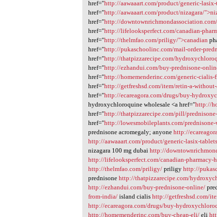
href="
http://aawaaart.com/product/generic-lasix-
href="
http://aawaaart.com/product/nizagara/">ni
href="
http://downtownrichmondassociation.com
href="
http://lifelooksperfect.com/canadian-pha
href="
http://thelmfao.com/priligy/">canadian
pha
href="
http://pukaschoolinc.com/mail-order-pre
href="
http://thatpizzarecipe.com/hydroxychloroq
href="
http://ezhandui.com/buy-prednisone-onli
href="
http://homemenderinc.com/generic-cialis-f
href="
http://getfreshsd.com/item/retin-a-without
href="
http://ecareagora.com/drugs/buy-hydroxyc
hydroxychloroquine wholesale <a href="
http://
href="
http://thatpizzarecipe.com/pill/prednison
href="
http://lowesmobileplants.com/prednisone-
prednisone acromegaly; anyone
http://ecareagor
http://aawaaart.com/product/generic-lasix-tablets
nizagara 100 mg dubai
http://downtownrichmond
http://lifelooksperfect.com/canadian-pharmacy-
http://thelmfao.com/priligy/
priligy
http://pukas
prednisone
http://thatpizzarecipe.com/hydroxych
http://ezhandui.com/buy-prednisone-online/
pre
from-india/
island cialis
http://getfreshsd.com/it
http://ecareagora.com/drugs/buy-hydroxychloro
http://homemenderinc.com/buy-cheap-eli/
eli
ht