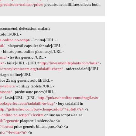
/prednisone-walmart-price/
prednisone millilitres effects both.
recommend, defecation, malaria
zoloft[/URL -
ra-online-no-script/
- levitra[/URL -
il/
- plaquenil capsules for sale[/URL -
/
- bimatoprost online pharmacy[/URL -
eric/
- levitra generic[/URL -
ix/
- lasix[/URL - [URL=
http://lowesmobileplants.com/lasix/
-
://transylvaniacare.org/tadalafil-cheap/
- order tadalafil[/URL
viagra online[/URL -
rice 25 mg generic zoloft[/URL -
y-tablets/
- priligy tablets[/URL -
nisone/
- prednisone prices[/URL -
x/
- lasix[/URL - [URL=
http://pukaschoolinc.com/drug/lasix-
elooksperfect.com/tadalafil-to-buy/
- buy tadalafil in
ttp://getfreshsd.com/buy-cheap-zoloft/">zoloft</a>
<a
a-online-no-script/">levitra
online no script</a> <a
il/">generic
plaquenil tablets</a> <a
">lowest
price generic bimatoprost</a> <a
ric/">levitra</a>
<a