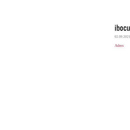
iboc
02.09.202
Adres