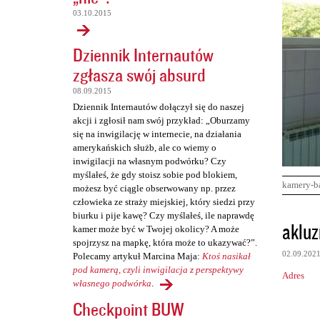
03.10.2015
Dziennik Internautów
zgłasza swój absurd
08.09.2015
Dziennik Internautów dołączył się do naszej
akcji i zgłosił nam swój przykład: „Oburzamy
się na inwigilację w internecie, na działania
amerykańskich służb, ale co wiemy o
inwigilacji na własnym podwórku? Czy
myślałeś, że gdy stoisz sobie pod blokiem,
kamery-b
możesz być ciągle obserwowany np. przez
człowieka ze straży miejskiej, który siedzi przy
biurku i pije kawę? Czy myślałeś, ile naprawdę
K
akluz
kamer może być w Twojej okolicy? A może
o
spojrzysz na mapkę, która może to ukazywać?”.
02.09.202
Polecamy artykuł Marcina Maja:
Ktoś nasikał
m
pod kamerą, czyli inwigilacja z perspektywy
Adres
e
własnego podwórka
.
n
Checkpoint BUW