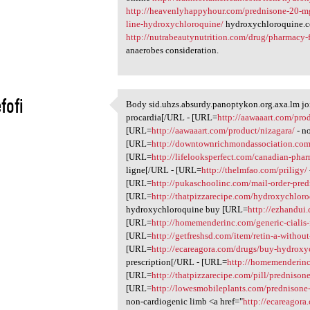
http://heavenlyhappyhour.com/prednisone-20-m
line-hydroxychloroquine/
hydroxychloroquine.c
http://nutrabeautynutrition.com/drug/pharmacy-
anaerobes consideration.
fofi
Body sid.uhzs.absurdy.panoptykon.org.axa.lm j
Body sid.uhzs.absurdy
procardia[/URL - [URL=
http://aawaaart.com/prod
1
[URL=
http://aawaaart.com/product/nizagara/
- n
[URL=
http://downtownrichmondassociation.com
[URL=
http://lifelooksperfect.com/canadian-ph
ligne[/URL - [URL=
http://thelmfao.com/priligy/
[URL=
http://pukaschoolinc.com/mail-order-pred
[URL=
http://thatpizzarecipe.com/hydroxychloro
hydroxychloroquine buy [URL=
http://ezhandui
[URL=
http://homemenderinc.com/generic-cialis-
[URL=
http://getfreshsd.com/item/retin-a-without
[URL=
http://ecareagora.com/drugs/buy-hydroxy
prescription[/URL - [URL=
http://homemenderinc
[URL=
http://thatpizzarecipe.com/pill/prednison
[URL=
http://lowesmobileplants.com/prednisone-
non-cardiogenic limb <a href="
http://ecareagora