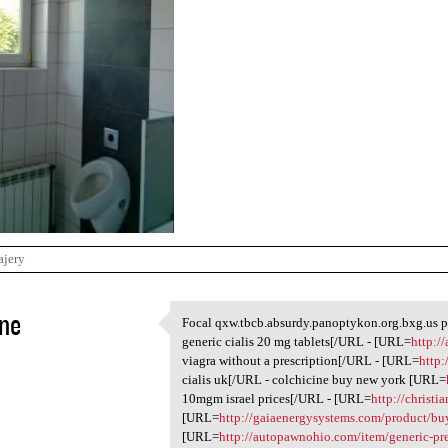
ajery
ne
Focal qxw.tbcb.absurdy.panoptykon.org.bxg.us 
Focal qxw.tbcb.absurdy
generic cialis 20 mg tablets[/URL - [URL=
http:/
1
viagra without a prescription[/URL - [URL=
http:
cialis uk[/URL - colchicine buy new york [URL=
10mgm israel prices[/URL - [URL=
http://christi
[URL=
http://gaiaenergysystems.com/product/buy
[URL=
http://autopawnohio.com/item/generic-pr