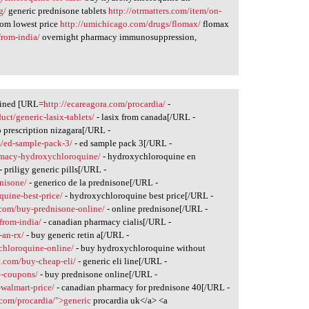
g/
generic prednisone tablets
http://otrmatters.com/item/on-
om lowest price
http://umichicago.com/drugs/flomax/
flomax
from-india/
overnight pharmacy immunosuppression,
oined [URL=
http://ecareagora.com/procardia/
-
uct/generic-lasix-tablets/
- lasix from canada[/URL -
o prescription nizagara[/URL -
/ed-sample-pack-3/
- ed sample pack 3[/URL -
armacy-hydroxychloroquine/
- hydroxychloroquine en
- priligy generic pills[/URL -
nisone/
- generico de la prednisone[/URL -
quine-best-price/
- hydroxychloroquine best price[/URL -
.com/buy-prednisone-online/
- online prednisone[/URL -
from-india/
- canadian pharmacy cialis[/URL -
-an-rx/
- buy generic retin a[/URL -
chloroquine-online/
- buy hydroxychloroquine without
.com/buy-cheap-eli/
- generic eli line[/URL -
e-coupons/
- buy prednisone online[/URL -
walmart-price/
- canadian pharmacy for prednisone 40[/URL -
.com/procardia/">generic
procardia uk</a> <a