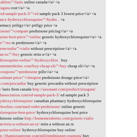
tablets/">lasix
online canada</a> <a
zagara
cost</a> <a
/ed-sample-pack-3/">ed
sample pack 3 lowest price</a> <a
rmacy-hydroxychloroquine/">hydro...
<a
rmacy priligy</a> priligy price <a
dnisone/">compare
prednisone pricing</a> <a
uine-best-price/">online
generic hydroxychloroquine</a> <a
ne/">no
rx prednisone</a> <a
rom-india/">cialis
without prescription</a> <a
-an-rx/">buy
generic retin a</a> <a
hloroquine-online/">hydroxychlor...
buy
homemenderinc.com/buy-cheap-eli/">buy
cheap eli</a> <a
e-coupons/">prednisone
pills</a> <a
walmart-price/">cheapest
prednisone dosage price</a>
a.com/procardia/
buy generic procardia without prescription
/
lasix from canada
http://aawaaart.com/product/nizagara/
association.com/ed-sample-pack-3/
ed sample pack 3
hydroxychloroquine/
canadian pharmacy hydroxychloroquine
choolinc.com/mail-order-prednisone/
online generic
loroquine-best-price/
hydroxychloroquine best price
dnisone online
http://homemenderinc.com/generic-cialis-
em/retin-a-without-an-rx/
retin a without an rx
quine-online/
hydroxychloroquine buy online
tp://thatpizzarecipe.com/pill/prednisone-coupons/
buy