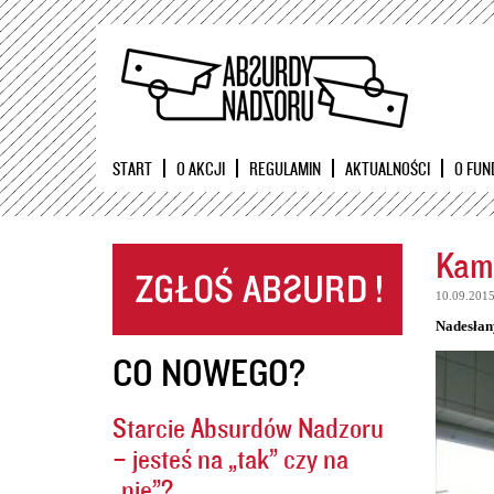
START
O AKCJI
REGULAMIN
AKTUALNOŚCI
O FUN
Kame
10.09.201
Nadesłan
CO NOWEGO?
Starcie Absurdów Nadzoru
– jesteś na „tak” czy na
„nie”?