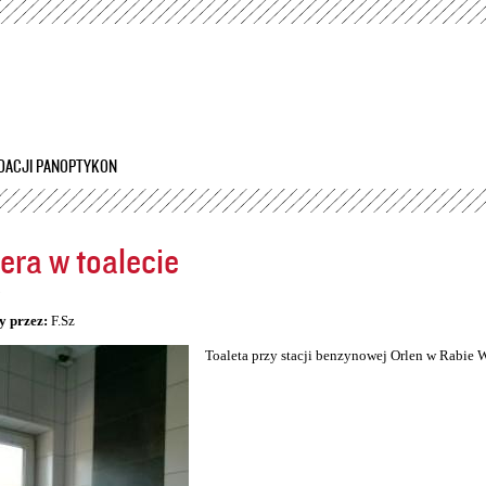
Przejdź
do
treści
DACJI PANOPTYKON
ra w toalecie
5
y przez:
F.Sz
Toaleta przy stacji benzynowej Orlen w Rabie 