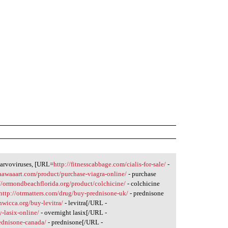
parvoviruses, [URL=
http://fitnesscabbage.com/cialis-for-sale/
-
/aawaaart.com/product/purchase-viagra-online/
- purchase
//ormondbeachflorida.org/product/colchicine/
- colchicine
http://otrmatters.com/drug/buy-prednisone-uk/
- prednisone
anwicca.org/buy-levitra/
- levitra[/URL -
-lasix-online/
- overnight lasix[/URL -
ednisone-canada/
- prednisone[/URL -