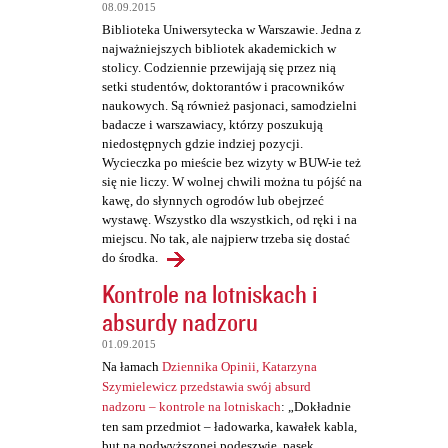
t
08.09.2015
a
Biblioteka Uniwersytecka w Warszawie. Jedna z
najważniejszych bibliotek akademickich w
r
stolicy. Codziennie przewijają się przez nią
z
setki studentów, doktorantów i pracowników
naukowych. Są również pasjonaci, samodzielni
e
badacze i warszawiacy, którzy poszukują
niedostępnych gdzie indziej pozycji.
Wycieczka po mieście bez wizyty w BUW-ie też
się nie liczy. W wolnej chwili można tu pójść na
kawę, do słynnych ogrodów lub obejrzeć
wystawę. Wszystko dla wszystkich, od ręki i na
miejscu. No tak, ale najpierw trzeba się dostać
do środka.
Kontrole na lotniskach i
absurdy nadzoru
01.09.2015
Na łamach
Dziennika Opinii, Katarzyna
Szymielewicz przedstawia swój absurd
nadzoru – kontrole na lotniskach
: „Dokładnie
ten sam przedmiot – ładowarka, kawałek kabla,
but na podwyższonej podeszwie, pasek,