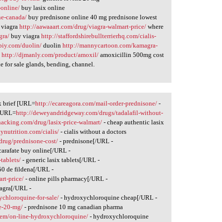
-online/
buy lasix online
ne-canada/
buy prednisone online 40 mg prednisone lowest
 viagra
http://aawaaart.com/drug/viagra-walmart-price/
where
gra/
buy viagra
http://staffordshirebullterrierhq.com/cialis-
ipiy.com/duolin/
duolin
http://mannycartoon.com/kamagra-
e
http://djmanly.com/product/amoxil/
amoxicillin 500mg cost
e for sale glands, bending, channel.
x brief [URL=
http://ecareagora.com/mail-order-prednisone/
-
 [URL=
http://deweyandridgeway.com/drugs/tadalafil-without-
phacking.com/drug/lasix-price-walmart/
- cheap authentic lasix
tynutrition.com/cialis/
- cialis without a doctors
/drug/prednisone-cost/
- prednisone[/URL -
carafate buy online[/URL -
tablets/
- generic lasix tablets[/URL -
50 de fildena[/URL -
rt-price/
- online pills pharmacy[/URL -
iagra[/URL -
ychloroquine-for-sale/
- hydroxychloroquine cheap[/URL -
e-20-mg/
- prednisone 10 mg canadian pharma
item/on-line-hydroxychloroquine/
- hydroxychloroquine