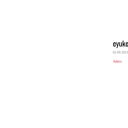
eyuke
02.09.202
Adres