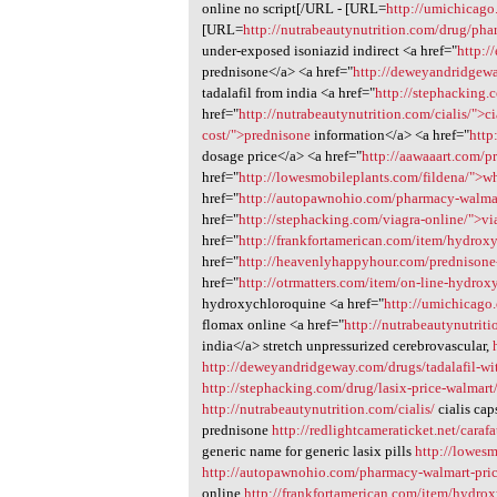
online no script[/URL - [URL=
http://umichicago
[URL=
http://nutrabeautynutrition.com/drug/pha
under-exposed isoniazid indirect <a href="
http:/
prednisone</a> <a href="
http://deweyandridgeway
tadalafil from india <a href="
http://stephacking.
href="
http://nutrabeautynutrition.com/cialis/">ci
cost/">prednisone
information</a> <a href="
http
dosage price</a> <a href="
http://aawaaart.com/pr
href="
http://lowesmobileplants.com/fildena/">w
href="
http://autopawnohio.com/pharmacy-walma
href="
http://stephacking.com/viagra-online/">vi
href="
http://frankfortamerican.com/item/hydroxy
href="
http://heavenlyhappyhour.com/prednison
href="
http://otrmatters.com/item/on-line-hydrox
hydroxychloroquine <a href="
http://umichicago
flomax online <a href="
http://nutrabeautynutri
india</a> stretch unpressurized cerebrovascular,
http://deweyandridgeway.com/drugs/tadalafil-wit
http://stephacking.com/drug/lasix-price-walmart
http://nutrabeautynutrition.com/cialis/
cialis ca
prednisone
http://redlightcameraticket.net/carafa
generic name for generic lasix pills
http://lowesm
http://autopawnohio.com/pharmacy-walmart-pric
online
http://frankfortamerican.com/item/hydrox