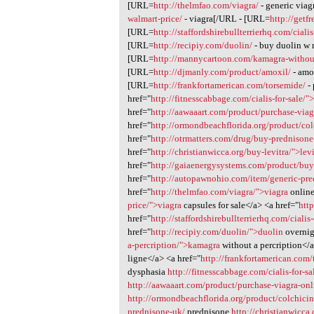
[URL=
http://thelmfao.com/viagra/
- generic via
walmart-price/
- viagra[/URL - [URL=
http://getf
[URL=
http://staffordshirebullterrierhq.com/cial
[URL=
http://recipiy.com/duolin/
- buy duolin w 
[URL=
http://mannycartoon.com/kamagra-without
[URL=
http://djmanly.com/product/amoxil/
- amox
[URL=
http://frankfortamerican.com/torsemide/
- 
href="
http://fitnesscabbage.com/cialis-for-sale/
href="
http://aawaaart.com/product/purchase-viag
href="
http://ormondbeachflorida.org/product/co
href="
http://otrmatters.com/drug/buy-prednison
href="
http://christianwicca.org/buy-levitra/">levi
href="
http://gaiaenergysystems.com/product/buy-
href="
http://autopawnohio.com/item/generic-pre
href="
http://thelmfao.com/viagra/">viagra
online
price/">viagra
capsules for sale</a> <a href="
htt
href="
http://staffordshirebullterrierhq.com/cial
href="
http://recipiy.com/duolin/">duolin
overnig
a-percription/">kamagra
without a percription</a
ligne</a> <a href="
http://frankfortamerican.com
dysphasia
http://fitnesscabbage.com/cialis-for-sa
http://aawaaart.com/product/purchase-viagra-onl
http://ormondbeachflorida.org/product/colchicin
prednisone-uk/
prednisone
http://christianwicca.