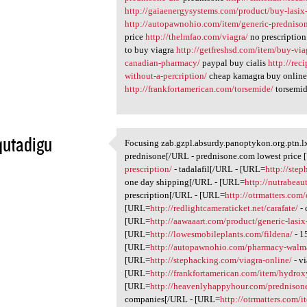
http://gaiaenergysystems.com/product/buy-lasix
http://autopawnohio.com/item/generic-predniso
price
http://thelmfao.com/viagra/
no prescription
to buy viagra
http://getfreshsd.com/item/buy-via
canadian-pharmacy/
paypal buy cialis
http://rec
without-a-percription/
cheap kamagra buy onlin
http://frankfortamerican.com/torsemide/
torsemid
qutadigu
Focusing zab.gzpl.absurdy.panoptykon.org.ptn.l
Focusing zab.gzpl.absurdy
prednisone[/URL - prednisone.com lowest price
1
prescription/
- tadalafil[/URL - [URL=
http://ste
one day shipping[/URL - [URL=
http://nutrabeau
prescription[/URL - [URL=
http://otrmatters.com
[URL=
http://redlightcameraticket.net/carafate/
- 
[URL=
http://aawaaart.com/product/generic-lasix-
[URL=
http://lowesmobileplants.com/fildena/
- 1
[URL=
http://autopawnohio.com/pharmacy-walma
[URL=
http://stephacking.com/viagra-online/
- v
[URL=
http://frankfortamerican.com/item/hydrox
[URL=
http://heavenlyhappyhour.com/prednison
companies[/URL - [URL=
http://otrmatters.com/