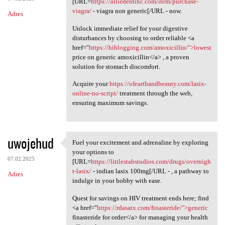
[URL=
https://alliedentinc.com/item/purchase-
viagra/
- viagra non generic[/URL - now.
Adres
Unlock immediate relief for your digestive
disturbances by choosing to order reliable <a
href="
https://hiblogging.com/amoxicillin/">lowest
price on generic amoxicillin</a> , a proven
solution for stomach discomfort.
Acquire your
https://ofearthandbeauty.com/lasix-
online-no-script/
treatment through the web,
ensuring maximum savings.
uwojehud
Fuel your excitement and adrenaline by exploring
Fuel your excitement and
your options to
07.02.2025
[URL=
https://littlestabstudios.com/drugs/overnigh
t-lasix/
- indian lasix 100mg[/URL - , a pathway to
Adres
indulge in your hobby with ease.
Quest for savings on HIV treatment ends here; find
<a href="
https://rdasatx.com/finasteride/">generic
finasteride for order</a> for managing your health