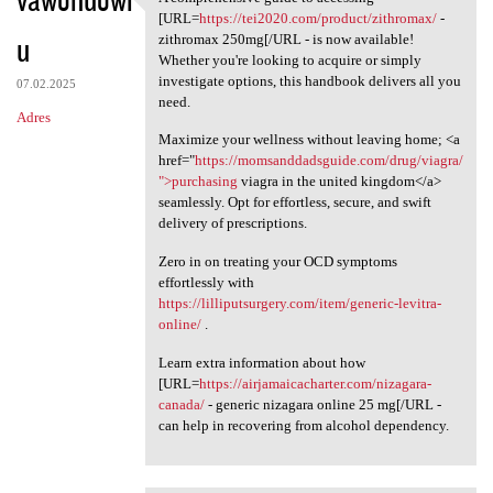
A comprehensive guide to
[URL=
https://tei2020.com/product/zithromax/
-
u
zithromax 250mg[/URL - is now available!
Whether you're looking to acquire or simply
investigate options, this handbook delivers all you
07.02.2025
need.
Adres
Maximize your wellness without leaving home; <a
href="
https://momsanddadsguide.com/drug/viagra/
">purchasing
viagra in the united kingdom</a>
seamlessly. Opt for effortless, secure, and swift
delivery of prescriptions.
Zero in on treating your OCD symptoms
effortlessly with
https://lilliputsurgery.com/item/generic-levitra-
online/
.
Learn extra information about how
[URL=
https://airjamaicacharter.com/nizagara-
canada/
- generic nizagara online 25 mg[/URL -
can help in recovering from alcohol dependency.