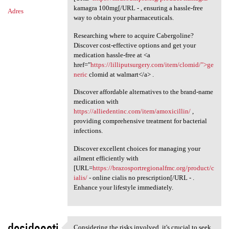
kamagra 100mg[/URL - , ensuring a hassle-free
Adres
way to obtain your pharmaceuticals.
Researching where to acquire Cabergoline?
Discover cost-effective options and get your
medication hassle-free at <a
href="
https://lilliputsurgery.com/item/clomid/">ge
neric
clomid at walmart</a> .
Discover affordable alternatives to the brand-name
medication with
https://alliedentinc.com/item/amoxicillin/
,
providing comprehensive treatment for bacterial
infections.
Discover excellent choices for managing your
ailment efficiently with
[URL=
https://brazosportregionalfmc.org/product/c
ialis/
- online cialis no prescription[/URL - .
Enhance your lifestyle immediately.
desidooeti
Considering the risks involved, it's crucial to seek