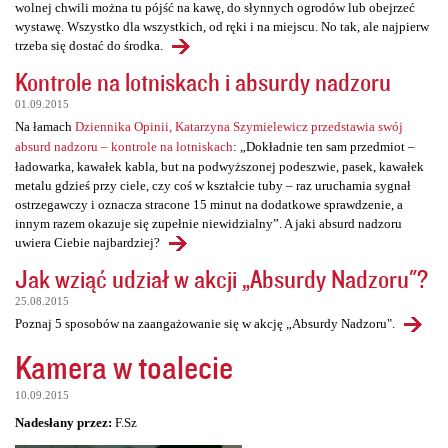
wolnej chwili można tu pójść na kawę, do słynnych ogrodów lub obejrzeć
wystawę. Wszystko dla wszystkich, od ręki i na miejscu. No tak, ale najpierw
trzeba się dostać do środka.
Kontrole na lotniskach i absurdy nadzoru
01.09.2015
Na łamach
Dziennika Opinii, Katarzyna Szymielewicz przedstawia swój
absurd nadzoru – kontrole na lotniskach
: „Dokładnie ten sam przedmiot –
ładowarka, kawałek kabla, but na podwyższonej podeszwie, pasek, kawałek
metalu gdzieś przy ciele, czy coś w kształcie tuby – raz uruchamia sygnał
ostrzegawczy i oznacza stracone 15 minut na dodatkowe sprawdzenie, a
innym razem okazuje się zupełnie niewidzialny”. A jaki absurd nadzoru
uwiera Ciebie najbardziej?
Jak wziąć udział w akcji „Absurdy Nadzoru"?
25.08.2015
Poznaj 5 sposobów na zaangażowanie się w akcję „Absurdy Nadzoru".
Kamera w toalecie
10.09.2015
Nadesłany przez:
F.Sz