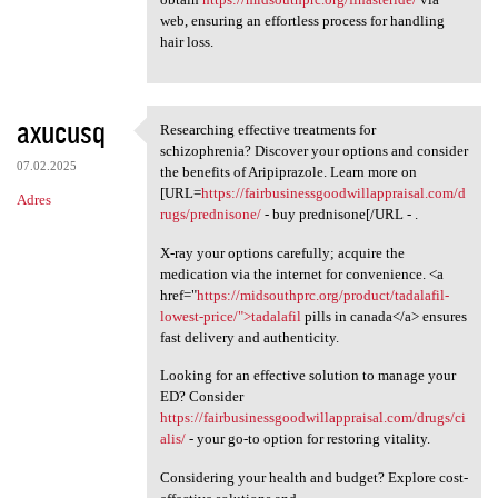
web, ensuring an effortless process for handling
hair loss.
axucusq
Researching effective treatments for
Researching effective
schizophrenia? Discover your options and consider
07.02.2025
the benefits of Aripiprazole. Learn more on
[URL=
https://fairbusinessgoodwillappraisal.com/d
Adres
rugs/prednisone/
- buy prednisone[/URL - .
X-ray your options carefully; acquire the
medication via the internet for convenience. <a
href="
https://midsouthprc.org/product/tadalafil-
lowest-price/">tadalafil
pills in canada</a> ensures
fast delivery and authenticity.
Looking for an effective solution to manage your
ED? Consider
https://fairbusinessgoodwillappraisal.com/drugs/ci
alis/
- your go-to option for restoring vitality.
Considering your health and budget? Explore cost-