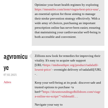
Optimize your heart health regimen by exploring
https://mnsmiles.com/item/viagra-best-price-usa/
,
an essential option for those aiming to manage
their stroke prevention strategy effectively. With a
wide array of choices, purchasing an important
prescription online has never been easier, ensuring
that maintaining your cardiovascular well-being is
both accessible and convenient.
agvromicu
Zillions now look for remedies for improving their
Zillions now look for
vitality. It's easy to acquire safe support
ye
[URL=
https://midsouthprc.org/product/tadalafil-
lowest-price/
- overnight delivery of tadalafil[/URL
- .
07.02.2025
Adres
Keep your well-being at its peak: discover safe and
trusted options to purchase <a
href="
https://downtowndrugofhillsboro.com/viagr
a-online-no-script/">sildenafil...
.
Navigate your way to