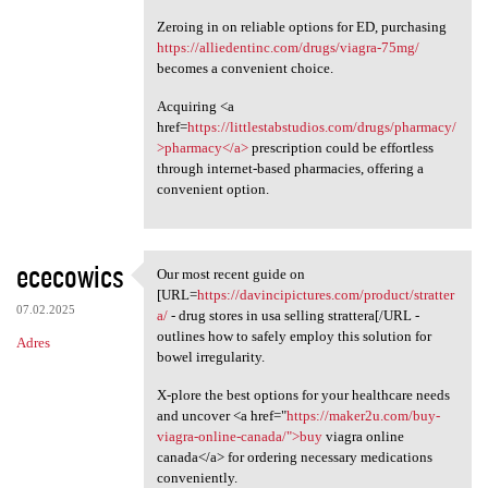
Zeroing in on reliable options for ED, purchasing
https://alliedentinc.com/drugs/viagra-75mg/
becomes a convenient choice.
Acquiring <a
href=
https://littlestabstudios.com/drugs/pharmacy/
>pharmacy</a>
prescription could be effortless
through internet-based pharmacies, offering a
convenient option.
ececowics
Our most recent guide on
Our most recent guide on [URL
[URL=
https://davincipictures.com/product/stratter
07.02.2025
a/
- drug stores in usa selling strattera[/URL -
outlines how to safely employ this solution for
Adres
bowel irregularity.
X-plore the best options for your healthcare needs
and uncover <a href="
https://maker2u.com/buy-
viagra-online-canada/">buy
viagra online
canada</a> for ordering necessary medications
conveniently.