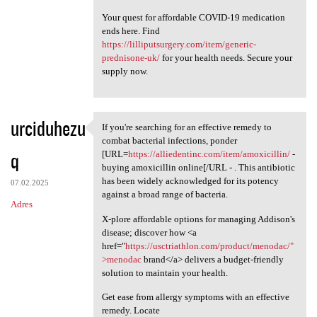
Your quest for affordable COVID-19 medication
ends here. Find
https://lilliputsurgery.com/item/generic-
prednisone-uk/
for your health needs. Secure your
supply now.
urciduhezu
If you're searching for an effective remedy to
If you're searching for an
combat bacterial infections, ponder
q
[URL=
https://alliedentinc.com/item/amoxicillin/
-
buying amoxicillin online[/URL - . This antibiotic
has been widely acknowledged for its potency
07.02.2025
against a broad range of bacteria.
Adres
X-plore affordable options for managing Addison's
disease; discover how <a
href="
https://usctriathlon.com/product/menodac/"
>menodac
brand</a> delivers a budget-friendly
solution to maintain your health.
Get ease from allergy symptoms with an effective
remedy. Locate