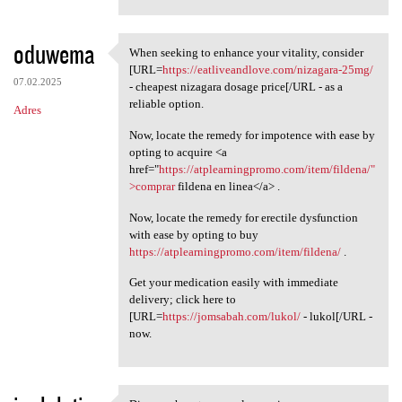
oduwema
When seeking to enhance your vitality, consider
When seeking to enhance your
[URL=
https://eatliveandlove.com/nizagara-25mg/
07.02.2025
- cheapest nizagara dosage price[/URL - as a
reliable option.
Adres
Now, locate the remedy for impotence with ease by
opting to acquire <a
href="
https://atplearningpromo.com/item/fildena/"
>comprar
fildena en linea</a> .
Now, locate the remedy for erectile dysfunction
with ease by opting to buy
https://atplearningpromo.com/item/fildena/
.
Get your medication easily with immediate
delivery; click here to
[URL=
https://jomsabah.com/lukol/
- lukol[/URL -
now.