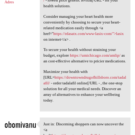
/
- lowest price generic levitra[/URL - for your
Adres
health solutions.
Consider managing your heart health more
conveniently by choosing to secure your heart-
related medication easily through <a
href="
https://rdasatx.com/www-lasix-com/">lasix
on internet</a> .
To secure your health without straining your
budget, explore
https://umichicago.com/amlip/
as
an cost-effective alternative to pricier medications.
Maximize your health with
[URL=
https://downtowndrugofhillsboro.com/tadal
afil/
- order tadalafil online[/URL - , the one-stop
solution for all your medical needs. Discover an
array of alternatives to enhance your wellbeing
today.
obomivanu
Just in: Discerning shoppers can now uncover the
Just in: Discerning shoppers
<a