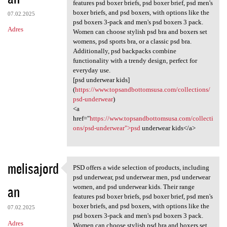
features psd boxer briefs, psd boxer brief, psd men's
boxer briefs, and psd boxers, with options like the
07.02.2025
psd boxers 3-pack and men's psd boxers 3 pack.
Adres
Women can choose stylish psd bra and boxers set
womens, psd sports bra, or a classic psd bra.
Additionally, psd backpacks combine
functionality with a trendy design, perfect for
everyday use.
[psd underwear kids]
(
https://www.topsandbottomsusa.com/collections/
psd-underwear
)
<a
href="
https://www.topsandbottomsusa.com/collecti
ons/psd-underwear">psd
underwear kids</a>
melisajord
PSD offers a wide selection of products, including
PSD offers a wide selection
psd underwear, psd underwear men, psd underwear
an
women, and psd underwear kids. Their range
features psd boxer briefs, psd boxer brief, psd men's
boxer briefs, and psd boxers, with options like the
07.02.2025
psd boxers 3-pack and men's psd boxers 3 pack.
Adres
Women can choose stylish psd bra and boxers set