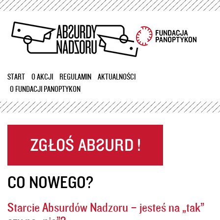
Przejdź
do
treści
START
O AKCJI
REGULAMIN
AKTUALNOŚCI
O FUNDACJI PANOPTYKON
CO NOWEGO?
Starcie Absurdów Nadzoru – jesteś na „tak”