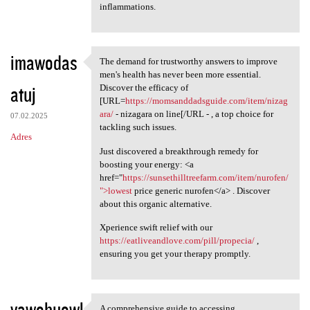
inflammations.
imawodas
The demand for trustworthy answers to improve
The demand for trustworthy
men's health has never been more essential.
atuj
Discover the efficacy of
[URL=
https://momsanddadsguide.com/item/nizag
ara/
- nizagara on line[/URL - , a top choice for
07.02.2025
tackling such issues.
Adres
Just discovered a breakthrough remedy for
boosting your energy: <a
href="
https://sunsethilltreefarm.com/item/nurofen/
">lowest
price generic nurofen</a> . Discover
about this organic alternative.
Xperience swift relief with our
https://eatliveandlove.com/pill/propecia/
,
ensuring you get your therapy promptly.
vawohuowl
A comprehensive guide to accessing