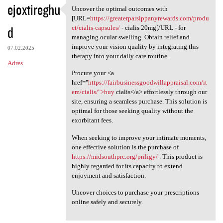
ejoxtireghu
Uncover the optimal outcomes with
Uncover the optimal outcomes
[URL=
https://greaterparsippanyrewards.com/produ
d
ct/cialis-capsules/
- cialis 20mg[/URL - for
managing ocular swelling. Obtain relief and
improve your vision quality by integrating this
07.02.2025
therapy into your daily care routine.
Adres
Procure your <a
href="
https://fairbusinessgoodwillappraisal.com/it
em/cialis/">buy
cialis</a> effortlessly through our
site, ensuring a seamless purchase. This solution is
optimal for those seeking quality without the
exorbitant fees.
When seeking to improve your intimate moments,
one effective solution is the purchase of
https://midsouthprc.org/priligy/
. This product is
highly regarded for its capacity to extend
enjoyment and satisfaction.
Uncover choices to purchase your prescriptions
online safely and securely.