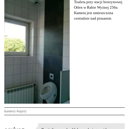
Toaleta przy stacji benzynowej
Orlen w Rabie Wyżnej 256a.
Kamera jest umieszczona
centralnie nad pisuarem.
kamery-bajery
K