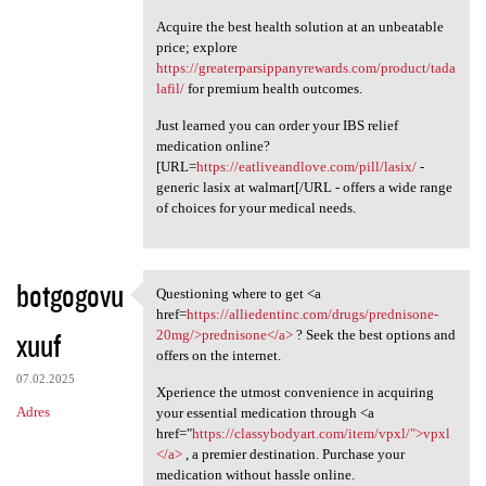
Acquire the best health solution at an unbeatable
price; explore
https://greaterparsippanyrewards.com/product/tada
lafil/
for premium health outcomes.
Just learned you can order your IBS relief
medication online?
[URL=
https://eatliveandlove.com/pill/lasix/
-
generic lasix at walmart[/URL - offers a wide range
of choices for your medical needs.
botgogovu
Questioning where to get <a
Questioning where to get <a
href=
https://alliedentinc.com/drugs/prednisone-
xuuf
20mg/>prednisone</a>
? Seek the best options and
offers on the internet.
07.02.2025
Xperience the utmost convenience in acquiring
Adres
your essential medication through <a
href="
https://classybodyart.com/item/vpxl/">vpxl
</a>
, a premier destination. Purchase your
medication without hassle online.