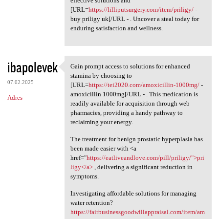
effective solutions and
[URL=
https://lilliputsurgery.com/item/priligy/
-
buy priligy uk[/URL - . Uncover a steal today for
enduring satisfaction and wellness.
ibapolevek
Gain prompt access to solutions for enhanced
Gain prompt access to
stamina by choosing to
07.02.2025
[URL=
https://tei2020.com/amoxicillin-1000mg/
-
amoxicillin 1000mg[/URL - . This medication is
Adres
readily available for acquisition through web
pharmacies, providing a handy pathway to
reclaiming your energy.
The treatment for benign prostatic hyperplasia has
been made easier with <a
href="
https://eatliveandlove.com/pill/priligy/">pri
ligy</a>
, delivering a significant reduction in
symptoms.
Investigating affordable solutions for managing
water retention?
https://fairbusinessgoodwillappraisal.com/item/am