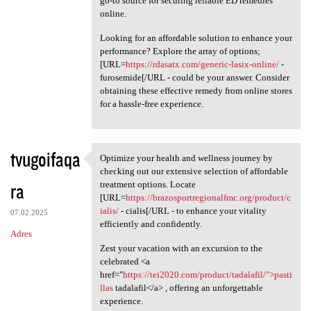
go-to source for securing reliable ED remedies
online.
Looking for an affordable solution to enhance your
performance? Explore the array of options;
[URL=
https://rdasatx.com/generic-lasix-online/
-
furosemide[/URL - could be your answer. Consider
obtaining these effective remedy from online stores
for a hassle-free experience.
tvugoifaqa
Optimize your health and wellness journey by
Optimize your health and
checking out our extensive selection of affordable
ra
treatment options. Locate
[URL=
https://brazosportregionalfmc.org/product/c
ialis/
- cialis[/URL - to enhance your vitality
07.02.2025
efficiently and confidently.
Adres
Zest your vacation with an excursion to the
celebrated <a
href="
https://tei2020.com/product/tadalafil/">pasti
llas
tadalafil</a> , offering an unforgettable
experience.