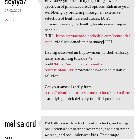
seyiyaz
Revitalize your health by exploring a wide
Revitalize your health by
o
spectrum of pharmaceutical options. Enhance your
07.02.2025
m
well-being by browsing through an extensive
selection of healthcare solutions. Don't
Adres
e
compromise on your health; locate everything you
n
need at
[URL=
https://primerafootandankle.com/item/vidal
t
ista/
- vidalista canadian pharmacy[/URL - .
a
Having observed an improvement in their efficacy,
r
many are turning towards <a
href="
https://umichicago.com/eli-
z
professional/">eli
professional</a> for a reliable
e
solution.
Get your amoxil easily from
https://ofearthandbeauty.com/product/amoxicillin/
, supplying quick delivery to fulfill your needs.
melisajord
PSD offers a wide selection of products, including
PSD offers a wide selection
psd underwear, psd underwear men, psd underwear
an
women, and psd underwear kids. Their range