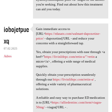
you're seeking. Find out about how this treatment
can aid you today.
iobojetpue
Gain immediate access to
Gain immediate access to [URL
[URL=
https://rdasatx.com/walmart-dapoxetine-
xq
price/
- dapoxetine[/URL - and reduce your
concerns with a straightforward tap.
07.02.2025
Yes, obtain your prescriptions with ease through <a
Adres
href="
https://livinlifepc.com/retin-a/">retin
a
micro</a> , offering a wide range of medical
supplies.
Quickly obtain your prescription seamlessly
through our
https://livinlifepc.com/retin-a/
,
offering a wide variety of pharmaceutical
solutions.
A reliable and easy way to purchase ED medication
is to [URL=
https://alliedentinc.com/item/viagra-
50mg/
- viagra[/URL - .