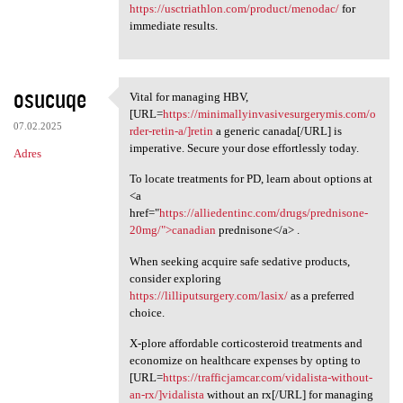
https://usctriathlon.com/product/menodac/
for
immediate results.
osucuqe
Vital for managing HBV,
Vital for managing HBV, [URL
[URL=
https://minimallyinvasivesurgerymis.com/o
07.02.2025
rder-retin-a/]retin
a generic canada[/URL] is
imperative. Secure your dose effortlessly today.
Adres
To locate treatments for PD, learn about options at
<a
href="
https://alliedentinc.com/drugs/prednisone-
20mg/">canadian
prednisone</a> .
When seeking acquire safe sedative products,
consider exploring
https://lilliputsurgery.com/lasix/
as a preferred
choice.
X-plore affordable corticosteroid treatments and
economize on healthcare expenses by opting to
[URL=
https://trafficjamcar.com/vidalista-without-
an-rx/]vidalista
without an rx[/URL] for managing