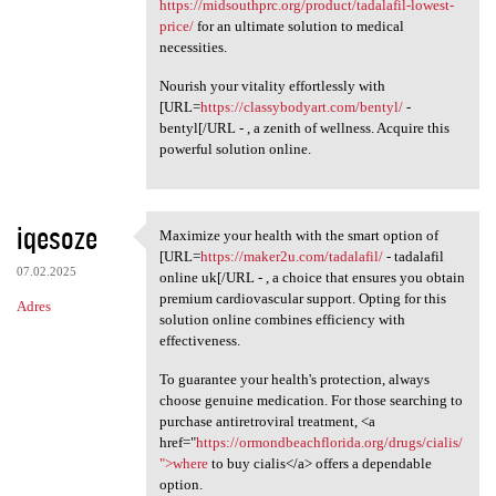
https://midsouthprc.org/product/tadalafil-lowest-
price/
for an ultimate solution to medical
necessities.
Nourish your vitality effortlessly with
[URL=
https://classybodyart.com/bentyl/
-
bentyl[/URL - , a zenith of wellness. Acquire this
powerful solution online.
iqesoze
Maximize your health with the smart option of
Maximize your health with the
[URL=
https://maker2u.com/tadalafil/
- tadalafil
07.02.2025
online uk[/URL - , a choice that ensures you obtain
premium cardiovascular support. Opting for this
Adres
solution online combines efficiency with
effectiveness.
To guarantee your health's protection, always
choose genuine medication. For those searching to
purchase antiretroviral treatment, <a
href="
https://ormondbeachflorida.org/drugs/cialis/
">where
to buy cialis</a> offers a dependable
option.