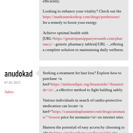
efficiently.
Looking to enhance your vitality? Check out the
https://markssmokeshop.com/drugs/prednisone/
for a remedy to boost your energy.
Achieve optimal health with
[URL=
https://greaterparsippanyrewards.com/phar
macy/
- generic pharmacy tablets[/URL - , offering
a complete solution to maintaining daily wellness.
anudokad
Seeking a treatment for hair loss? Explore how to
Seeking a treatment for hair
purchase <a
07.02.2025
href=
https://midsouthprc.org/finasteride/>finasteri
de</a>
, a effective method to fight balding safely.
Adres
Various individuals in search of cardio-protective
medication can locate <a
href="
https://cassandraplummer.com/drugs/aromasi
n/">lowest
price for aromasin</a> on internet sites.
Harness the potential of easy access by choosing to
obtain
https://midsouthprc.org/finasteride/
via