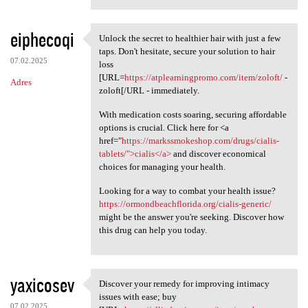
eiphecoqi
Unlock the secret to healthier hair with just a few
Unlock the secret to
taps. Don't hesitate, secure your solution to hair
07.02.2025
loss
[URL=
https://atplearningpromo.com/item/zoloft/
-
Adres
zoloft[/URL - immediately.
With medication costs soaring, securing affordable
options is crucial. Click here for <a
href="
https://markssmokeshop.com/drugs/cialis-
tablets/">cialis</a>
and discover economical
choices for managing your health.
Looking for a way to combat your health issue?
https://ormondbeachflorida.org/cialis-generic/
might be the answer you're seeking. Discover how
this drug can help you today.
yaxicosev
Discover your remedy for improving intimacy
Discover your remedy for
issues with ease; buy
07.02.2025