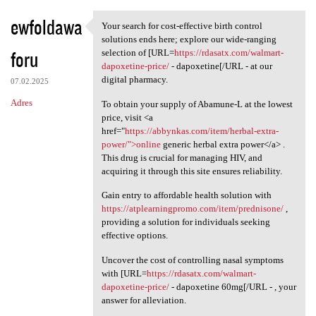
ewfoldawa
Your search for cost-effective birth control
Your search for cost
solutions ends here; explore our wide-ranging
foru
selection of [URL=
https://rdasatx.com/walmart-
dapoxetine-price/
- dapoxetine[/URL - at our
digital pharmacy.
07.02.2025
Adres
To obtain your supply of Abamune-L at the lowest
price, visit <a
href="
https://abbynkas.com/item/herbal-extra-
power/">online
generic herbal extra power</a> .
This drug is crucial for managing HIV, and
acquiring it through this site ensures reliability.
Gain entry to affordable health solution with
https://atplearningpromo.com/item/prednisone/
,
providing a solution for individuals seeking
effective options.
Uncover the cost of controlling nasal symptoms
with [URL=
https://rdasatx.com/walmart-
dapoxetine-price/
- dapoxetine 60mg[/URL - , your
answer for alleviation.