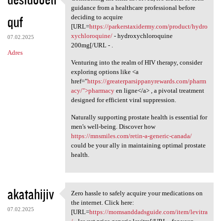
Considering the risks
guidance from a healthcare professional before
quf
deciding to acquire
[URL=
https://parkerstaxidermy.com/product/hydro
xychloroquine/
- hydroxychloroquine
07.02.2025
200mg[/URL - .
Adres
Venturing into the realm of HIV therapy, consider
exploring options like <a
href="
https://greaterparsippanyrewards.com/pharm
acy/">pharmacy
en ligne</a> , a pivotal treatment
designed for efficient viral suppression.
Naturally supporting prostate health is essential for
men's well-being. Discover how
https://mnsmiles.com/retin-a-generic-canada/
could be your ally in maintaining optimal prostate
health.
akatahijiv
Zero hassle to safely acquire your medications on
Zero hassle to safely acquire
the internet. Click here:
07.02.2025
[URL=
https://momsanddadsguide.com/item/levitra