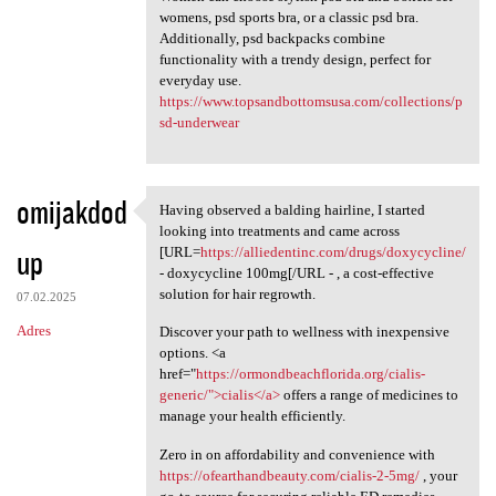
womens, psd sports bra, or a classic psd bra.
Additionally, psd backpacks combine
functionality with a trendy design, perfect for
everyday use.
https://www.topsandbottomsusa.com/collections/p
sd-underwear
omijakdod
Having observed a balding hairline, I started
Having observed a balding
looking into treatments and came across
up
[URL=
https://alliedentinc.com/drugs/doxycycline/
- doxycycline 100mg[/URL - , a cost-effective
solution for hair regrowth.
07.02.2025
Adres
Discover your path to wellness with inexpensive
options. <a
href="
https://ormondbeachflorida.org/cialis-
generic/">cialis</a>
offers a range of medicines to
manage your health efficiently.
Zero in on affordability and convenience with
https://ofearthandbeauty.com/cialis-2-5mg/
, your