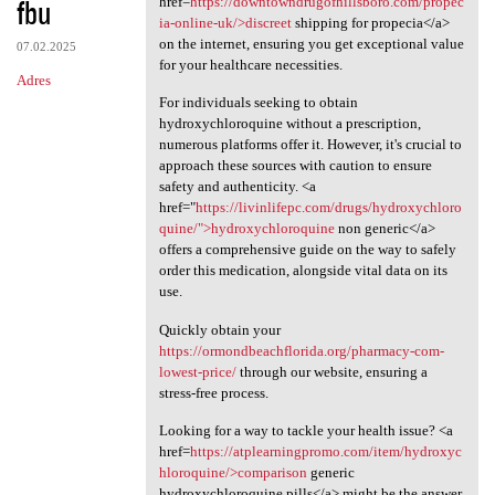
fbu
href=
https://downtowndrugofhillsboro.com/propec
ia-online-uk/>discreet
shipping for propecia</a>
on the internet, ensuring you get exceptional value
07.02.2025
for your healthcare necessities.
Adres
For individuals seeking to obtain
hydroxychloroquine without a prescription,
numerous platforms offer it. However, it's crucial to
approach these sources with caution to ensure
safety and authenticity. <a
href="
https://livinlifepc.com/drugs/hydroxychloro
quine/">hydroxychloroquine
non generic</a>
offers a comprehensive guide on the way to safely
order this medication, alongside vital data on its
use.
Quickly obtain your
https://ormondbeachflorida.org/pharmacy-com-
lowest-price/
through our website, ensuring a
stress-free process.
Looking for a way to tackle your health issue? <a
href=
https://atplearningpromo.com/item/hydroxyc
hloroquine/>comparison
generic
hydroxychloroquine pills</a> might be the answer