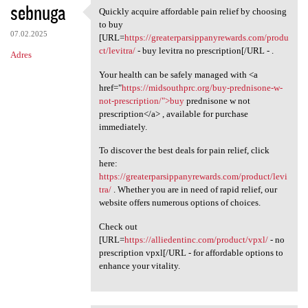
sebnuga
Quickly acquire affordable pain relief by choosing
Quickly acquire affordable
to buy
07.02.2025
[URL=
https://greaterparsippanyrewards.com/produ
ct/levitra/
- buy levitra no prescription[/URL - .
Adres
Your health can be safely managed with <a
href="
https://midsouthprc.org/buy-prednisone-w-
not-prescription/">buy
prednisone w not
prescription</a> , available for purchase
immediately.
To discover the best deals for pain relief, click
here:
https://greaterparsippanyrewards.com/product/levi
tra/
. Whether you are in need of rapid relief, our
website offers numerous options of choices.
Check out
[URL=
https://alliedentinc.com/product/vpxl/
- no
prescription vpxl[/URL - for affordable options to
enhance your vitality.