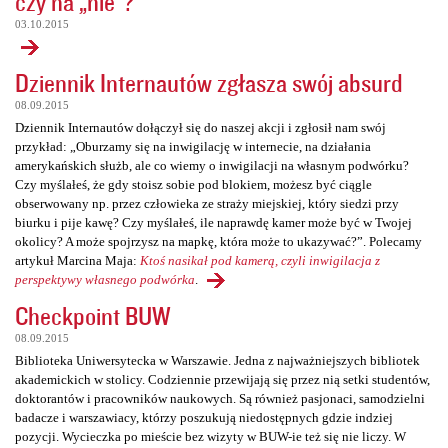
czy na „nie”?
03.10.2015
Dziennik Internautów zgłasza swój absurd
08.09.2015
Dziennik Internautów dołączył się do naszej akcji i zgłosił nam swój
przykład: „Oburzamy się na inwigilację w internecie, na działania
amerykańskich służb, ale co wiemy o inwigilacji na własnym podwórku?
Czy myślałeś, że gdy stoisz sobie pod blokiem, możesz być ciągle
obserwowany np. przez człowieka ze straży miejskiej, który siedzi przy
biurku i pije kawę? Czy myślałeś, ile naprawdę kamer może być w Twojej
okolicy? A może spojrzysz na mapkę, która może to ukazywać?”. Polecamy
artykuł Marcina Maja:
Ktoś nasikał pod kamerą, czyli inwigilacja z
perspektywy własnego podwórka
.
Checkpoint BUW
08.09.2015
Biblioteka Uniwersytecka w Warszawie. Jedna z najważniejszych bibliotek
akademickich w stolicy. Codziennie przewijają się przez nią setki studentów,
doktorantów i pracowników naukowych. Są również pasjonaci, samodzielni
badacze i warszawiacy, którzy poszukują niedostępnych gdzie indziej
pozycji. Wycieczka po mieście bez wizyty w BUW-ie też się nie liczy. W