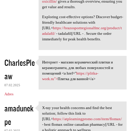
oxicillin/
gives a thorough overview, ensuring you
get value and results.
Exploring cost-effective options? Discover budget-
friendly healthcare solutions with
[URL=
https://brazosportregionalfmc.org/product/t
adalafil/
- tadalafil[/URL - . Secure the order
immediately for peak health benefits.
CharlesPle
Интернет - магазин керамический плитки и
Интернет - магазин
керамогранита, для любых поверхностей и
aw
помещений <a href="
https://plitka-
work.ru">
Плитка для ванной</a>
07.02.2025
Adres
amadunek
X-ray your health concerns and find the best
X-ray your health concerns
solution; follow this link to
pe
[URL=
https://atplearningpromo.com/item/flomax/
- best flomax online canadian pharmacy[/URL - for
a holistic approach to wellness.
07.02.2025