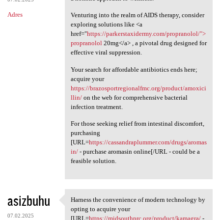
Adres
Venturing into the realm of AIDS therapy, consider
exploring solutions like <a
href="
https://parkerstaxidermy.com/propranolol/">
propranolol
20mg</a> , a pivotal drug designed for
effective viral suppression.
Your search for affordable antibiotics ends here;
acquire your
https://brazosportregionalfmc.org/product/amoxici
llin/
on the web for comprehensive bacterial
infection treatment.
For those seeking relief from intestinal discomfort,
purchasing
[URL=
https://cassandraplummer.com/drugs/aromas
in/
- purchase aromasin online[/URL - could be a
feasible solution.
asizbuhu
Harness the convenience of modern technology by
Harness the convenience of
opting to acquire your
07.02.2025
[URL=
https://midsouthprc.org/product/kamagra/
-