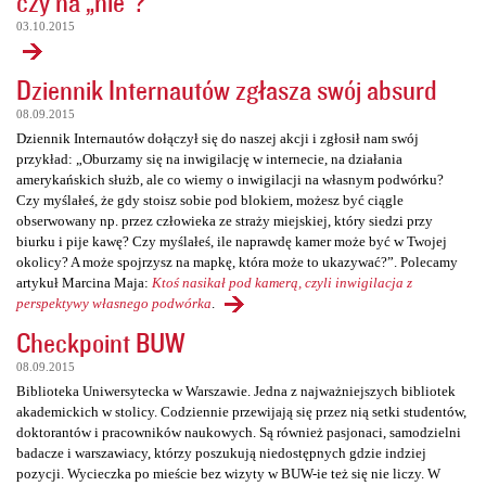
czy na „nie”?
03.10.2015
Dziennik Internautów zgłasza swój absurd
08.09.2015
Dziennik Internautów dołączył się do naszej akcji i zgłosił nam swój
przykład: „Oburzamy się na inwigilację w internecie, na działania
amerykańskich służb, ale co wiemy o inwigilacji na własnym podwórku?
Czy myślałeś, że gdy stoisz sobie pod blokiem, możesz być ciągle
obserwowany np. przez człowieka ze straży miejskiej, który siedzi przy
biurku i pije kawę? Czy myślałeś, ile naprawdę kamer może być w Twojej
okolicy? A może spojrzysz na mapkę, która może to ukazywać?”. Polecamy
artykuł Marcina Maja:
Ktoś nasikał pod kamerą, czyli inwigilacja z
perspektywy własnego podwórka
.
Checkpoint BUW
08.09.2015
Biblioteka Uniwersytecka w Warszawie. Jedna z najważniejszych bibliotek
akademickich w stolicy. Codziennie przewijają się przez nią setki studentów,
doktorantów i pracowników naukowych. Są również pasjonaci, samodzielni
badacze i warszawiacy, którzy poszukują niedostępnych gdzie indziej
pozycji. Wycieczka po mieście bez wizyty w BUW-ie też się nie liczy. W