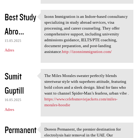
Best Study
Izonn Immigration is an Indore-based consultancy
Izonn Immigration is an
specializing in study abroad services, visa
Abro...
processing, and career counseling. They offer
comprehensive support, including university
admissions guidance, IELTS/PTE coaching,
15.05.2025
document preparation, and post-landing
Adres
assistance.
http://izonnimmigration.com/
Sumit
The Miles Morales sweater perfectly blends
The Miles Morales sweater
streetwear style with superhero attitude, featuring
Guptill
bold colors and a sleek design. Ideal for fans who
want to channel Spider-Man’s fearless, urban vibe .
https://www.celebsmoviejackets.com/miles-
16.05.2025
morales-hoodie
Adres
Permanent
Doreen Permanent, the premier destination for
Doreen Permanent, the premier
electrolysis hair removal in the UAE. Our