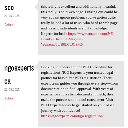
seo
this really is excellent and additionally meanful.
this really is excellent and
this really is cold web page. Linking out could be
21.05.2025
very advantageous problem. you've gotten quite
really helped a lot of us so, who head to web page
Adres
and present individuals usefull knowledge.
lingerie for bride
https://www.amazon.com/NE-
Beauty-Chamber-Magical-
Womens/dp/B0DTJJGSPG/
ngoexperts
Looking to understand the NGO procedure for
Looking to understand the NGO
registration? NGO Experts is your trusted legal
ca
partner for hassle-free NGO registration. Their
expert team guides you through every step—from
documentation to final approval. With years of
22.05.2025
experience and a client-focused approach, they
Adres
make the process smooth and transparent. Visit
NGO Experts today to get started on your NGO
journey with confidence!
https://ngoexperts.com/ngo-registration