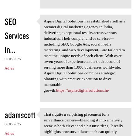
SEO
Aspire Digital Solutions has established itself as a
Aspire Digital Solutions has
premier digital marketing agency in India,
Services
delivering exceptional results across various
industries. Their comprehensive services—
including SEO, Google Ads, social media
in...
marketing, and web development—are tailored to
meet the unique needs of each client. With over
05.05.2025
seven years of experience and a track record of
serving more than 1,000 businesses worldwide,
Adres
Aspire Digital Solutions combines strategic
planning with creative execution to drive
measurable
growth.
https://aspiredigitalsolutions.in/
adamscott
That’s quite a surprising placement for a
That’s quite a surprising
surveillance camera—blending it into a nativity
06.05.2025
scene is both clever and a bit unsettling. It really
highlights how surveillance tech can quietly
Adres