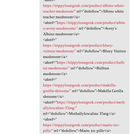
https://trippyloungeuk.com/product/albino-white-
teacher-mushroom/"
rel="dofollow">Albino white
teacher mushroom</a>
<ahref="
https://trippyloungeuk.com/product/albin
o-avery-mushrooms/"
rel="dofollow">Avery’s
Albino mushroom</a>
<ahref="
https://trippyloungeuk.com/product/bluey-
vuitton-mushroom/"
rel="dofollow">Bluey Vuitton
mushroom</a>
<ahref="
https://trippyloungeuk.com/product/bullr
un-mushrooms/"
rel="dofollow">Bullrun
mushroom</a>
<ahref="
https://trippyloungeuk.com/product/makilla-
gorilla-shrooms/"
rel="dofollow">Makilla Gorilla
shrooms</a>
<ahref="
https://trippyloungeuk.com/product/meth
allylescaline-35mg/"
rel="dofollow">Methallylescaline 35mg</a>
<ahref="
https://trippyloungeuk.com/product/mario-xtc-
pills/"
rel="dofollow">Mario xtc pills</a>