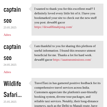
captain
I wanted to thank you for this excellent read!! I
I wanted to thank you for
definitely loved every little bit of it. I have you
seo
bookmarked your site to check out the new stuff
you post. dewa66 gacor
https://dewa66mahjong.com/
23.05.2025
Adres
captain
I am thankful to you for sharing this plethora of
I am thankful to you for
useful information. I found this resource utmost
seo
beneficial for me. Thanks a lot for hard work.
dewa66 gacor
https://aaatransmissions.com/
24.05.2025
Adres
Wildlife
TravelTaxi.in has garnered positive feedback for its
TravelTaxi.in has garnered
comprehensive travel services across India.
Safari...
Customers appreciate the platform's user-friendly
booking system, diverse tour packages, and
reliable taxi services. Notably, their long-distance
25.05.2025
journeys, such as the Delhi to Manali route, have