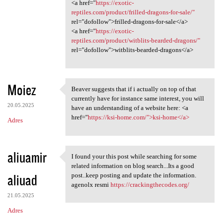
<a href="
https://exotic-
reptiles.com/product/frilled-dragons-for-sale/"
rel="dofollow">frilled-dragons-for-sale</a>
<a href="
https://exotic-
reptiles.com/product/witblits-bearded-dragons/"
rel="dofollow">witblits-bearded-dragons</a>
Moiez
Beaver suggests that if i actually on top of that
Beaver suggests that if i
currently have for instance same interest, you will
20.05.2025
have an understanding of a website here: <a
href="
https://ksi-home.com/">ksi-home</a>
Adres
aliuamir
I found your this post while searching for some
I found your this post while
related information on blog search...Its a good
aliuad
post..keep posting and update the information.
agenolx resmi
https://crackingthecodes.org/
21.05.2025
Adres