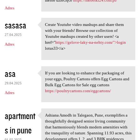
meble dziecięce
https://mebelki24.com.pl/
Adres
sasasa
Create Youtube video mashups and share them
Create Youtube video mashups
with your friends! Browse our collection of
27.04.2025
Youtube mashups created by other users! <a
href="
https://gelove-laky-na-nehty.com/">login
Adres
lotus33</a>
asa
If you are looking to enhance the packaging of
If you are looking to enhance
your eggs, Poultry Cartons offers Egg Cartons and
29.04.2025
Bulk Egg Cartons for Sale egg cartons
https://poultrycartons.com/eggcartons/
Adres
apartment
Ashiana Amodh in Talegaon, Pune, exemplifies a
Ashiana Amodh in Talegaon,
thoughtfully designed senior living community
s in pune
that harmoniously blends modern amenities with
the tranquility of nature. Spanning 11.93 acres, this
development offers 1, 2, and 3 BHK residences
01.05.2025