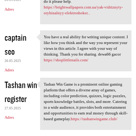
do it please help.
https://brightwallpapers.com.ua/yak-vidriznyty-
Adres
oryhinalnyy-elektroshoker...
captain
You have a real ability for writing unique content. I
You have a real ability for
like how you think and the way you represent your
seo
views in this article. I agree with your way of
thinking. Thank you for sharing. dewa66 gacor
https://shoplittlenails.com/
26.05.2025
Adres
Tashan win
Tashan Win Game is a prominent online gaming
Tashan Win Game is a
platform that offers a diverse array of games,
register
including color prediction, quizzes, logic puzzles,
sports knowledge battles, slots, and more. Catering
to a wide audience, it provides both entertainment
27.05.2025
and opportunities to earn real money through skill-
Adres
based gameplay.
https://tashanwingame.club/