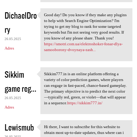
DichaelDro
Good day! Do you know if they make any plugins
Good day! Do you know if they
to help with Search Engine Optimization? I'm
ry
trying to get my blog to rank for some targeted
keywords but I'm not seeing very good results. If
you know of any please share. Thank you!
26.05.2025
https://smotri.com.ua/elektroshoker-fonar-dlya-
Adres
samooborony-dvoynaya-zash...
Sikkim
Sikkim777.in is an online platform offering a
Sikkim777.in is an online
variety of color prediction games, where players
game reg...
can engage in fast-paced, chance-based gameplay.
The primary objective is to predict the next color
—typically red, green, or violet—that will appear
26.05.2025
in a sequence.
https://sikkim777.in/
Adres
Lewismub
Hi there, I want to subscribe for this website to
Hi there, I want to subscribe
obtain most up-to-date updates, thus where can i
26.05.2025