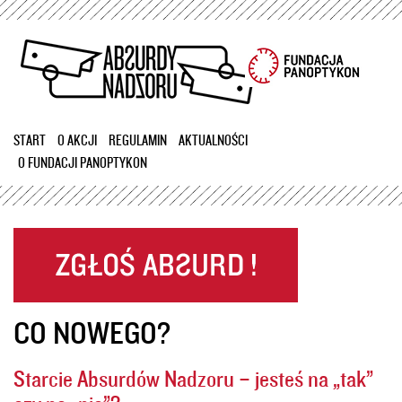
Przejdź
do
treści
START
O AKCJI
REGULAMIN
AKTUALNOŚCI
O FUNDACJI PANOPTYKON
CO NOWEGO?
Starcie Absurdów Nadzoru – jesteś na „tak”