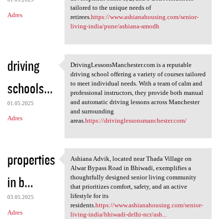
tailored to the unique needs of
Adres
retirees.
https://www.ashianahousing.com/senior-
living-india/pune/ashiana-amodh
driving
DrivingLessonsManchester.com is a reputable
DrivingLessonsManchester.com
driving school offering a variety of courses tailored
schools...
to meet individual needs. With a team of calm and
professional instructors, they provide both manual
and automatic driving lessons across Manchester
01.05.2025
and surrounding
Adres
areas.
https://drivinglessonsmanchester.com/
properties
Ashiana Advik, located near Thada Village on
Ashiana Advik, located near
Alwar Bypass Road in Bhiwadi, exemplifies a
in b...
thoughtfully designed senior living community
that prioritizes comfort, safety, and an active
lifestyle for its
03.05.2025
residents.
https://www.ashianahousing.com/senior-
Adres
living-india/bhiwadi-delhi-ncr/ash...