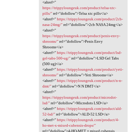
<ahref="
https://trippyloungeuk.com/product/telsa-xtc-
pills/"
rel="dofollow">Telsa xtc pills</a>
<ahref="
https://trippyloungeuk.com/product/2cb-
nasa-24mg/"
rel="dofollow">2cb NASA 24mg</a>
<ahref="
https://trippyloungeuk.com/product/penis-envy-
shrooms/"
rel="dofollow">Penis Envy
Shrooms</a>
<ahref="
https://trippyloungeuk.com/product/lsd-
gel-tabs-500-ug/"
rel="dofollow">LSD Gel Tabs
(500 ug)</a>
<ahref="
https://trippyloungeuk.com/product/yeti-
shrooms/"
rel="dofollow">Yeti Shrooms</a>
<ahref="
https://trippyloungeuk.com/product/n-n-
dmt/"
rel="dofollow">N N DMT</a>
<ahref="
https://trippyloungeuk.com/product/microdot-
lsd/"
rel="dofollow">Microdots LSD</a>
<ahref="
https://trippyloungeuk.com/product/ald-
52-lsd/"
rel="dofollow">ALD-52 LSD</a>
<ahref="
https://trippyloungeuk.com/product/4-
ho-met-x-mixed-cubensis-drops/"
rel="dofollow">4-HO-MET × mixed cubensis