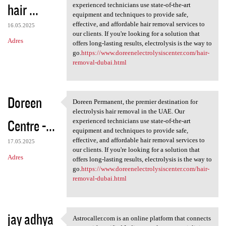
hair ...
experienced technicians use state-of-the-art
equipment and techniques to provide safe,
effective, and affordable hair removal services to
16.05.2025
our clients. If you're looking for a solution that
Adres
offers long-lasting results, electrolysis is the way to
go.
https://www.doreenelectrolysiscenter.com/hair-
removal-dubai.html
Doreen
Doreen Permanent, the premier destination for
Doreen Permanent, the premier
electrolysis hair removal in the UAE. Our
Centre -...
experienced technicians use state-of-the-art
equipment and techniques to provide safe,
effective, and affordable hair removal services to
17.05.2025
our clients. If you're looking for a solution that
Adres
offers long-lasting results, electrolysis is the way to
go.
https://www.doreenelectrolysiscenter.com/hair-
removal-dubai.html
jay adhya
Astrocaller.com is an online platform that connects
Astrocaller.com is an online