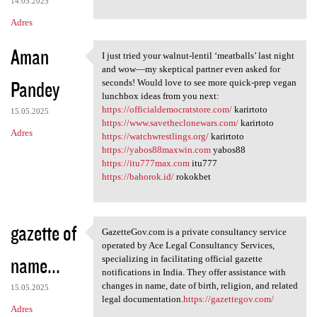
14.05.2025
Adres
Aman
I just tried your walnut-lentil ‘meatballs’ last night
I just tried your walnut
and wow—my skeptical partner even asked for
Pandey
seconds! Would love to see more quick-prep vegan
lunchbox ideas from you next:
https://officialdemocratstore.com/
karirtoto
15.05.2025
https://www.savetheclonewars.com/
karirtoto
Adres
https://watchwrestlings.org/
karirtoto
https://yabos88maxwin.com
yabos88
https://itu777max.com
itu777
https://bahorok.id/
rokokbet
gazette of
GazetteGov.com is a private consultancy service
GazetteGov.com is a private
operated by Ace Legal Consultancy Services,
name...
specializing in facilitating official gazette
notifications in India. They offer assistance with
changes in name, date of birth, religion, and related
15.05.2025
legal documentation.
https://gazettegov.com/
Adres