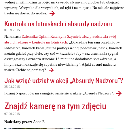
wolnej chwili można tu pójść na kawę, do słynnych ogrodów lub obejrzeć
wystawę. Wszystko dla wszystkich, od ręki i na miejscu. No tak, ale najpierw
trzeba się dostać do środka.
Kontrole na lotniskach i absurdy nadzoru
01.09.2015
Na łamach
Dziennika Opinii, Katarzyna Szymielewicz przedstawia swój
absurd nadzoru – kontrole na lotniskach
: „Dokładnie ten sam przedmiot –
ładowarka, kawałek kabla, but na podwyższonej podeszwie, pasek, kawałek
metalu gdzieś przy ciele, czy coś w kształcie tuby – raz uruchamia sygnał
ostrzegawczy i oznacza stracone 15 minut na dodatkowe sprawdzenie, a
innym razem okazuje się zupełnie niewidzialny”. A jaki absurd nadzoru
uwiera Ciebie najbardziej?
Jak wziąć udział w akcji „Absurdy Nadzoru"?
25.08.2015
Poznaj 5 sposobów na zaangażowanie się w akcję „Absurdy Nadzoru".
Znajdź kamerę na tym zdjęciu
07.09.2015
Nadesłany przez:
Anna R.