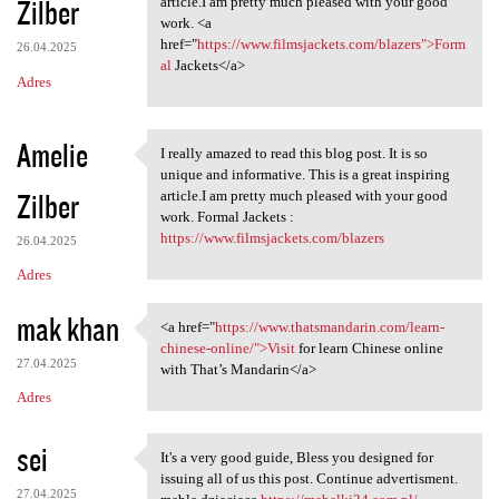
Zilber
m
article.I am pretty much pleased with your good
work. <a
e
href="
https://www.filmsjackets.com/blazers">Form
26.04.2025
n
al
Jackets</a>
Adres
t
a
Amelie
I really amazed to read this blog post. It is so
r
I really amazed to read this
unique and informative. This is a great inspiring
z
Zilber
article.I am pretty much pleased with your good
work. Formal Jackets :
e
https://www.filmsjackets.com/blazers
26.04.2025
Adres
mak khan
<a href="
https://www.thatsmandarin.com/learn-
<a href="https://www
chinese-online/">Visit
for learn Chinese online
27.04.2025
with That’s Mandarin</a>
Adres
sei
It's a very good guide, Bless you designed for
It's a very good guide, Bless
issuing all of us this post. Continue advertisment.
27.04.2025