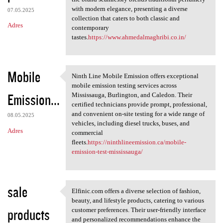
with modern elegance, presenting a diverse
07.05.2025
collection that caters to both classic and
Adres
contemporary
tastes.
https://www.ahmedalmaghribi.co.in/
Mobile
Ninth Line Mobile Emission offers exceptional
Ninth Line Mobile Emission
mobile emission testing services across
Emission...
Mississauga, Burlington, and Caledon. Their
certified technicians provide prompt, professional,
and convenient on-site testing for a wide range of
08.05.2025
vehicles, including diesel trucks, buses, and
Adres
commercial
fleets.
https://ninthlineemission.ca/mobile-
emission-test-mississauga/
sale
Elfinic.com offers a diverse selection of fashion,
Elfinic.com offers a diverse
beauty, and lifestyle products, catering to various
products
customer preferences. Their user-friendly interface
and personalized recommendations enhance the