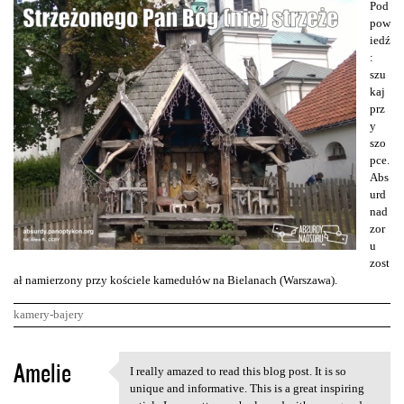
Pod
pow
iedź
:
szu
kaj
prz
y
szo
pce.
Abs
urd
nad
zor
u
zost
ał namierzony przy kościele kamedułów na Bielanach (Warszawa).
kamery-bajery
K
Amelie
I really amazed to read this blog post. It is so
I really amazed to read this
o
unique and informative. This is a great inspiring