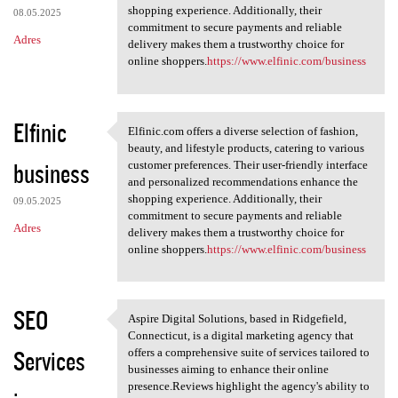
shopping experience. Additionally, their
08.05.2025
commitment to secure payments and reliable
Adres
delivery makes them a trustworthy choice for
online shoppers.
https://www.elfinic.com/business
Elfinic
Elfinic.com offers a diverse selection of fashion,
Elfinic.com offers a diverse
beauty, and lifestyle products, catering to various
business
customer preferences. Their user-friendly interface
and personalized recommendations enhance the
shopping experience. Additionally, their
09.05.2025
commitment to secure payments and reliable
Adres
delivery makes them a trustworthy choice for
online shoppers.
https://www.elfinic.com/business
SEO
Aspire Digital Solutions, based in Ridgefield,
Aspire Digital Solutions,
Connecticut, is a digital marketing agency that
Services
offers a comprehensive suite of services tailored to
businesses aiming to enhance their online
presence.Reviews highlight the agency's ability to