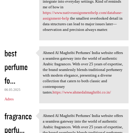
integrate into everyday settings. Kind of reminds
me of how in
https://www.nativeassignmenthelp.com/database-
assignment-help
the smallest overlooked detail in
data structures can lead to major issues later—
observation and precision always matter.
best
Ahmed Al Maghribi Perfumes' India website offers
Ahmed Al Maghribi Perfumes'
a seamless gateway into the world of authentic
perfume
Arabic fragrances. With over 25 years of expertise,
the brand seamlessly blends traditional perfumery
with modern elegance, presenting a diverse
fo...
collection that caters to both classic and
contemporary
06.05.2025
tastes.
https://www.ahmedalmaghribi.co.in/
Adres
fragrance
Ahmed Al Maghribi Perfumes' India website offers
Ahmed Al Maghribi Perfumes'
a seamless gateway into the world of authentic
perfu...
Arabic fragrances. With over 25 years of expertise,
the brand seamlessly blends traditional perfumery