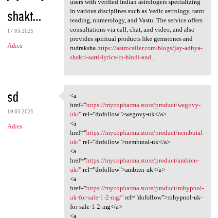
users with verified Indian astrologers specializing
shakt...
in various disciplines such as Vedic astrology, tarot
reading, numerology, and Vastu. The service offers
consultations via call, chat, and video, and also
17.05.2025
provides spiritual products like gemstones and
Adres
rudraksha.
https://astrocaller.com/blogs/jay-adhya-
shakti-aarti-lyrics-in-hindi-and...
sd
<a
<a href="https://mycopharma
href="
https://mycopharma.store/product/wegovy-
19.05.2025
uk/"
rel="dofollow">wegovy-uk</a>
<a
Adres
href="
https://mycopharma.store/product/nembutal-
uk/"
rel="dofollow">nembutal-uk</a>
<a
href="
https://mycopharma.store/product/ambien-
uk/"
rel="dofollow">ambien-uk</a>
<a
href="
https://mycopharma.store/product/rohypnol-
uk-for-sale-1-2-mg/"
rel="dofollow">rohypnol-uk-
for-sale-1-2-mg</a>
<a