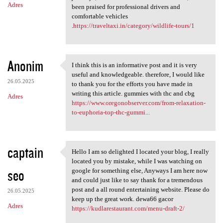
Adres
been praised for professional drivers and
comfortable vehicles
.
https://traveltaxi.in/category/wildlife-tours/1
Anonim
I think this is an informative post and it is very
I think this is an
useful and knowledgeable. therefore, I would like
26.05.2025
to thank you for the efforts you have made in
writing this article. gummies with thc and cbg
Adres
https://www.oregonobserver.com/from-relaxation-
to-euphoria-top-thc-gummi...
captain
Hello I am so delighted I located your blog, I really
Hello I am so delighted I
located you by mistake, while I was watching on
seo
google for something else, Anyways I am here now
and could just like to say thank for a tremendous
post and a all round entertaining website. Please do
26.05.2025
keep up the great work. dewa66 gacor
Adres
https://kudlarestaurant.com/menu-draft-2/