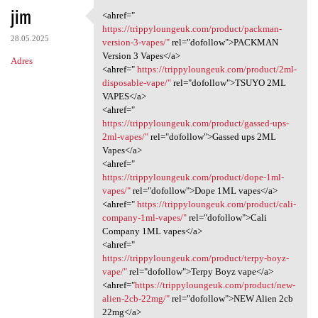
jim
<ahref="
<ahref=" https:/
https://trippyloungeuk.com/product/packman-
28.05.2025
version-3-vapes/"
rel="dofollow">PACKMAN
Version 3 Vapes</a>
Adres
<ahref="
https://trippyloungeuk.com/product/2ml-
disposable-vape/"
rel="dofollow">TSUYO 2ML
VAPES</a>
<ahref="
https://trippyloungeuk.com/product/gassed-ups-
2ml-vapes/"
rel="dofollow">Gassed ups 2ML
Vapes</a>
<ahref="
https://trippyloungeuk.com/product/dope-1ml-
vapes/"
rel="dofollow">Dope 1ML vapes</a>
<ahref="
https://trippyloungeuk.com/product/cali-
company-1ml-vapes/"
rel="dofollow">Cali
Company 1ML vapes</a>
<ahref="
https://trippyloungeuk.com/product/terpy-boyz-
vape/"
rel="dofollow">Terpy Boyz vape</a>
<ahref="
https://trippyloungeuk.com/product/new-
alien-2cb-22mg/"
rel="dofollow">NEW Alien 2cb
22mg</a>