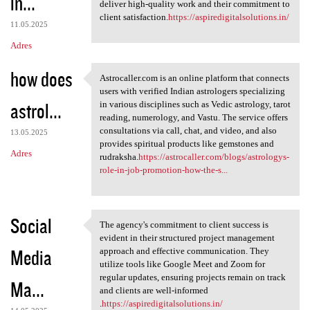
in...
deliver high-quality work and their commitment to
client satisfaction.
https://aspiredigitalsolutions.in/
11.05.2025
Adres
how does
Astrocaller.com is an online platform that connects
Astrocaller.com is an online
users with verified Indian astrologers specializing
astrol...
in various disciplines such as Vedic astrology, tarot
reading, numerology, and Vastu. The service offers
consultations via call, chat, and video, and also
13.05.2025
provides spiritual products like gemstones and
Adres
rudraksha.
https://astrocaller.com/blogs/astrologys-
role-in-job-promotion-how-the-s...
Social
The agency's commitment to client success is
The agency's commitment to
evident in their structured project management
Media
approach and effective communication. They
utilize tools like Google Meet and Zoom for
regular updates, ensuring projects remain on track
Ma...
and clients are well-informed
.
https://aspiredigitalsolutions.in/