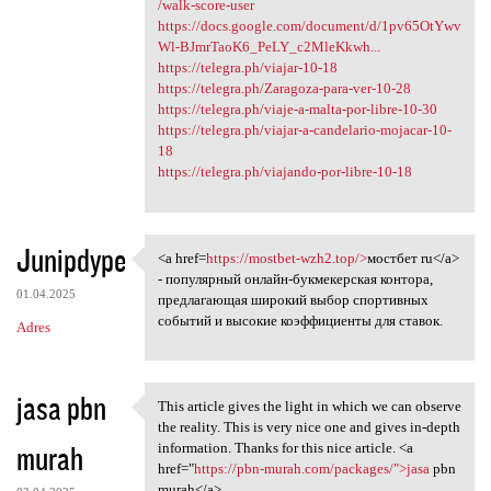
/walk-score-user
https://docs.google.com/document/d/1pv65OtYwv
Wl-BJmrTaoK6_PeLY_c2MleKkwh...
https://telegra.ph/viajar-10-18
https://telegra.ph/Zaragoza-para-ver-10-28
https://telegra.ph/viaje-a-malta-por-libre-10-30
https://telegra.ph/viajar-a-candelario-mojacar-10-
18
https://telegra.ph/viajando-por-libre-10-18
Junipdype
<a href=
https://mostbet-wzh2.top/>
мостбет ru</a>
<a href=https://mostbet-wzh2
- популярный онлайн-букмекерская контора,
01.04.2025
предлагающая широкий выбор спортивных
событий и высокие коэффициенты для ставок.
Adres
jasa pbn
This article gives the light in which we can observe
This article gives the light
the reality. This is very nice one and gives in-depth
murah
information. Thanks for this nice article. <a
href="
https://pbn-murah.com/packages/">jasa
pbn
murah</a>