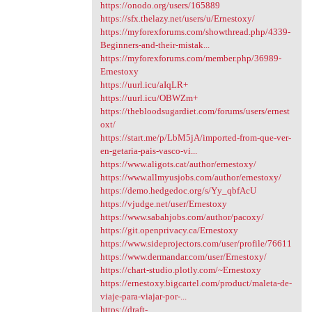
https://onodo.org/users/165889
https://sfx.thelazy.net/users/u/Ernestoxy/
https://myforexforums.com/showthread.php/4339-
Beginners-and-their-mistak...
https://myforexforums.com/member.php/36989-
Ernestoxy
https://uurl.icu/aIqLR+
https://uurl.icu/OBWZm+
https://thebloodsugardiet.com/forums/users/ernest
oxt/
https://start.me/p/LbM5jA/imported-from-que-ver-
en-getaria-pais-vasco-vi...
https://www.aligots.cat/author/ernestoxy/
https://www.allmyusjobs.com/author/ernestoxy/
https://demo.hedgedoc.org/s/Yy_qbfAcU
https://vjudge.net/user/Ernestoxy
https://www.sabahjobs.com/author/pacoxy/
https://git.openprivacy.ca/Ernestoxy
https://www.sideprojectors.com/user/profile/76611
https://www.dermandar.com/user/Ernestoxy/
https://chart-studio.plotly.com/~Ernestoxy
https://ernestoxy.bigcartel.com/product/maleta-de-
viaje-para-viajar-por-...
https://draft-