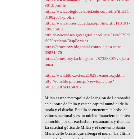
8013/profile
https://www.colegiodelabici.edu.co/profile/tilic11
31982671/profile
https://www.stories.qct.edu.au/profile/tilic1131917
785/profile
http://www.redsea.gov.eg/taliano/Lists/Lista%20de
i%20reclami/DispForm.as...
https://ernestoxy.blogocial.com/viajar-a-roma-
69821470
https://ernestoxy.ka-blogs.com/87323307/viajar-a-
roma
https://www.fdb.cz/clen/210293-ernestoxy.html
http://ronaldo.phorum.pl/viewtopic.php?
p=1158707#1158707
Milán es una metrópolis de la región de Lombardía
en el norte de Italia y es una capital mundial de la
moda y el diseño. En ella se encuentra la bolsa de
valores nacional y es un núcleo financiero también
conocido por sus exclusivos restaurantes y tiendas.
La catedral gótica de Milán y el convento Santa
Maria delle Grazie, que alberga el mural "La última