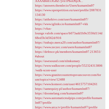
AAAABnb53GHZ7jvnTPhoDSjcK...
https://answers.themler.io/Users/kumarnlm97
https://www.openpetition.eu/user/profile/2087831
134130
https://atthehive.com/user/kumarnlm97/
https://www.iglinks.io/kumarnlm97-vkk
https://vfun-
lounge.valofe.com/space/b073add1b9e3550d114d
68ed5b3d562d/916
https://trabajo.merca20.com/author/kumarnlm97/
https://www.zeczec.com/users/kumarnlm97
https://defence.pk/members/kumarnlm97.213651/
#about
https://awesound.com/nlmkumary
https://www.walkscore.com/people/552324313806
/walk-score-user
https://www.granitecountertopsvancouver.com/for
um/topics/view/12488
https://www.komoot.com/user/4615757104261
https://samequizy.pl/author/kumarnlm97/
https://doomelang.com/kumarnlm97
https://www.automaticrealpips.com/profile/kumarn
lm97/profile
https://www.arca.tv/profile/kumarnlm97/profile