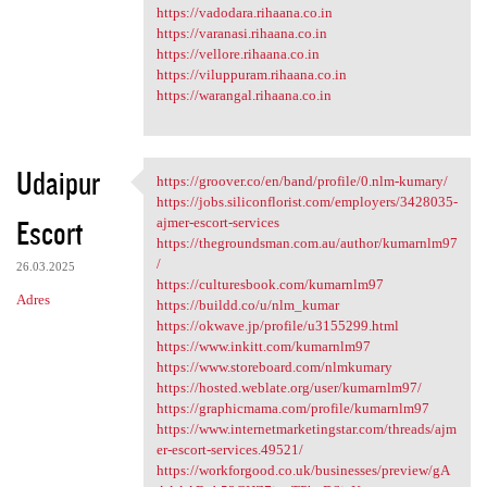
https://vadodara.rihaana.co.in
https://varanasi.rihaana.co.in
https://vellore.rihaana.co.in
https://viluppuram.rihaana.co.in
https://warangal.rihaana.co.in
Udaipur
https://groover.co/en/band/profile/0.nlm-kumary/
https://groover.co/en/band
https://jobs.siliconflorist.com/employers/3428035-
Escort
ajmer-escort-services
https://thegroundsman.com.au/author/kumarnlm97
/
26.03.2025
https://culturesbook.com/kumarnlm97
Adres
https://buildd.co/u/nlm_kumar
https://okwave.jp/profile/u3155299.html
https://www.inkitt.com/kumarnlm97
https://www.storeboard.com/nlmkumary
https://hosted.weblate.org/user/kumarnlm97/
https://graphicmama.com/profile/kumarnlm97
https://www.internetmarketingstar.com/threads/ajm
er-escort-services.49521/
https://workforgood.co.uk/businesses/preview/gA