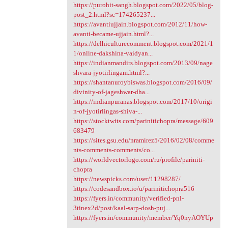
https://purohit-sangh.blogspot.com/2022/05/blog-
post_2.html?sc=174265237...
https://avantiujjain.blogspot.com/2012/11/how-
avanti-became-ujjain.html?...
https://delhiculturecomment.blogspot.com/2021/1
1/online-dakshina-vaidyan...
https://indianmandirs.blogspot.com/2013/09/nage
shvara-jyotirlingam.html?...
https://shantanuroybiswas.blogspot.com/2016/09/
divinity-of-jageshwar-dha...
https://indianpuranas.blogspot.com/2017/10/origi
n-of-jyotirlingas-shiva-...
https://stocktwits.com/parinitichopra/message/609
683479
https://sites.gsu.edu/nramirez5/2016/02/08/comme
nts-comments-comments/co...
https://worldvectorlogo.com/ru/profile/pariniti-
chopra
https://newspicks.com/user/11298287/
https://codesandbox.io/u/parinitichopra516
https://fyers.in/community/verified-pnl-
3tinex2d/post/kaal-sarp-dosh-puj...
https://fyers.in/community/member/Yq0nyAOYUp