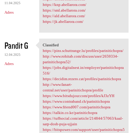
11.04.2025
https://knp.abellarora.com/
https://sml.abellarora.com/
Adres
https://ald.abellarora.com/
https://jk.abellarora.com/
Pandit G
Classified
Classified
https://pins.schuttrange.lu/profiles/parinitichopra/
12.04.2025
http://www.rohitab.com/discuss/user/2659334-
parinitichopra52/
Adres
https://jobs.digitalnest.in/employer/parinitichopra
516/
https://decidim.rezero.cat/profiles/parinitichopra
http://www.fanart-
central.net/user/parinitichopra/profile
https://www.bitsdujour.com/profiles/kJ3zYH
https://www.contraband.ch/parinitichopra
https://www.friend007.com/parinitichopra
https://talkin.co.ke/parinitichopra
https://tuffsocial.com/article/214844/57063/kaal-
sarp-dosh-puja-ujjain
https://bitspower.com/support/user/parinitichopra5