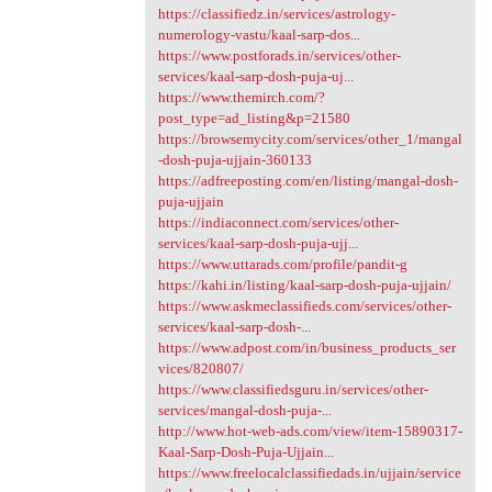
https://classifiedz.in/services/astrology-
numerology-vastu/kaal-sarp-dos...
https://www.postforads.in/services/other-
services/kaal-sarp-dosh-puja-uj...
https://www.themirch.com/?
post_type=ad_listing&p=21580
https://browsemycity.com/services/other_1/mangal
-dosh-puja-ujjain-360133
https://adfreeposting.com/en/listing/mangal-dosh-
puja-ujjain
https://indiaconnect.com/services/other-
services/kaal-sarp-dosh-puja-ujj...
https://www.uttarads.com/profile/pandit-g
https://kahi.in/listing/kaal-sarp-dosh-puja-ujjain/
https://www.askmeclassifieds.com/services/other-
services/kaal-sarp-dosh-...
https://www.adpost.com/in/business_products_ser
vices/820807/
https://www.classifiedsguru.in/services/other-
services/mangal-dosh-puja-...
http://www.hot-web-ads.com/view/item-15890317-
Kaal-Sarp-Dosh-Puja-Ujjain...
https://www.freelocalclassifiedads.in/ujjain/service