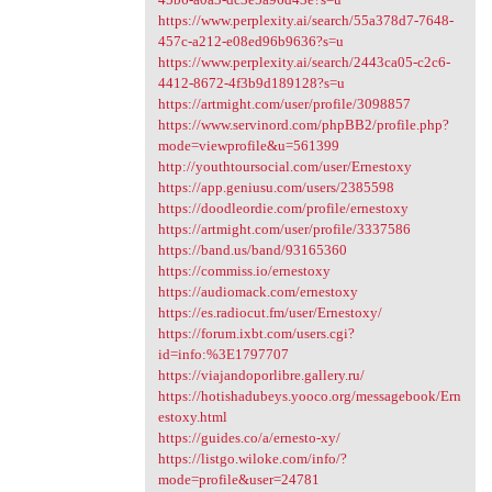
https://www.perplexity.ai/search/55a378d7-7648-
457c-a212-e08ed96b9636?s=u
https://www.perplexity.ai/search/2443ca05-c2c6-
4412-8672-4f3b9d189128?s=u
https://artmight.com/user/profile/3098857
https://www.servinord.com/phpBB2/profile.php?
mode=viewprofile&u=561399
http://youthtoursocial.com/user/Ernestoxy
https://app.geniusu.com/users/2385598
https://doodleordie.com/profile/ernestoxy
https://artmight.com/user/profile/3337586
https://band.us/band/93165360
https://commiss.io/ernestoxy
https://audiomack.com/ernestoxy
https://es.radiocut.fm/user/Ernestoxy/
https://forum.ixbt.com/users.cgi?
id=info:%3E1797707
https://viajandoporlibre.gallery.ru/
https://hotishadubeys.yooco.org/messagebook/Ern
estoxy.html
https://guides.co/a/ernesto-xy/
https://listgo.wiloke.com/info/?
mode=profile&user=24781