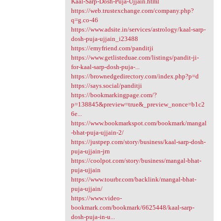
Kaal-Sarp-Dosh-Puja-Ujjain.html
https://web.trustexchange.com/company.php?
q=g.co-46
https://www.adsite.in/services/astrology/kaal-sarp-
dosh-puja-ujjain_i23488
https://emyfriend.com/panditji
https://www.getlisteduae.com/listings/pandit-ji-
for-kaal-sarp-dosh-puja-...
https://brownedgedirectory.com/index.php?p=d
https://says.social/panditji
https://bookmarkingpage.com/?
p=138845&preview=true&_preview_nonce=b1c2
6e...
https://www.bookmarkspot.com/bookmark/mangal
-bhat-puja-ujjain-2/
https://justpep.com/story/business/kaal-sarp-dosh-
puja-ujjain-jrn
https://coolpot.com/story/business/mangal-bhat-
puja-ujjain
https://www.tourbr.com/backlink/mangal-bhat-
puja-ujjain/
https://www.video-
bookmark.com/bookmark/6625448/kaal-sarp-
dosh-puja-in-u...