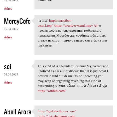
03.04.2025
Adres
MercyCefe
<a href=
https://mostbet-
<a href=https://mostbet-wxm3
wxm3.top/>https://mostbet-wxm3.top/</a>
о
05.04.2025
преимуществах использования мобильного
приложения Мостбет для удобных и быстрых
Adres
ставок на спорт прямо с вашего смартфона или
планшета.
sei
This kind of is a wonderful submit My partner and
This kind of is a wonderful
i noticed as a result of discuss that. It is just what I
06.04.2025
desired to find out desire inside upcoming you
may keep on regarding revealing this kind of
Adres
outstanding submit. สล็อต วอ เลท เว็บ ตรง ล่าสุด
https://win8th.com/
Abell Arora
https://gwl.abellarora.com/
https://gwl.abellarora.com/
https://cbe.abellarora.com/