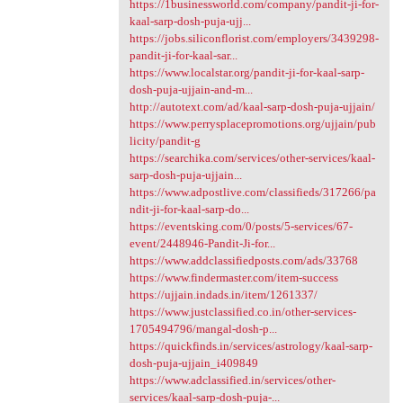
https://1businessworld.com/company/pandit-ji-for-
kaal-sarp-dosh-puja-ujj...
https://jobs.siliconflorist.com/employers/3439298-
pandit-ji-for-kaal-sar...
https://www.localstar.org/pandit-ji-for-kaal-sarp-
dosh-puja-ujjain-and-m...
http://autotext.com/ad/kaal-sarp-dosh-puja-ujjain/
https://www.perrysplacepromotions.org/ujjain/pub
licity/pandit-g
https://searchika.com/services/other-services/kaal-
sarp-dosh-puja-ujjain...
https://www.adpostlive.com/classifieds/317266/pa
ndit-ji-for-kaal-sarp-do...
https://eventsking.com/0/posts/5-services/67-
event/2448946-Pandit-Ji-for...
https://www.addclassifiedposts.com/ads/33768
https://www.findermaster.com/item-success
https://ujjain.indads.in/item/1261337/
https://www.justclassified.co.in/other-services-
1705494796/mangal-dosh-p...
https://quickfinds.in/services/astrology/kaal-sarp-
dosh-puja-ujjain_i409849
https://www.adclassified.in/services/other-
services/kaal-sarp-dosh-puja-...