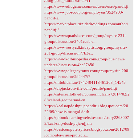
/blog-post_4.html?sc=1741...
https://www.ediogames.com/en/users/user/panditji
https://www.jobscoop.org/employers/3524903-
pandit-g
https://marketplace.trinidadweddings.com/author/
panditji/
https://www.squadskates.com/group/mysite-231-
group/discussion/3401ccab-a...
https://www.westyadkinbaptist.org/group/mysite-
231-group/discussion/7b3e...
https://www.kolbusopedia.com/group/bus-news-
updates/discussion/4bc37b50-...
https://www.golegacytours.com/group/mysite-200-
group/discussion/5d2447f7...
https://infobidz.fun/1742404118461263_14549
https://bipjacksonville.com/profile/panditji
https://sites.suffolk.edu/connormulcahy/2014/02/2
8/iceland-geothermal-en...
https://kaalsarpdoshpujapanditji.blogspot.com/20
22/09/how-is-mangal-dosh...
https://prbookmarkingwebsites.com/story2268007
3/kaal-sarp-dosh-puja-ujjain
https://bestcomputersprices.blogspot.com/2012/09
/computer-virus-protecti...