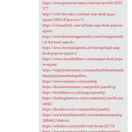
https://www.pennysaverusa.com/user/profile/2035
377
https://web-free-ads.com/kaal-sarp-dosh-puja-
ujjain/168514?preview=1
https://clickadlink.com/ad/kaal-sarp-dosh-puja-in-
ujjain/
https://www.freelistingaustralia.com/listings/pandi
t-ji-for-kaal-sarp-do...
https://www.freelistingindia.in/listings/kaal-sarp-
dosh-puja-in-ujjain-2
https://www.classifiedlane.com/mangal-dosh-puja-
in-ujjain/
https://supplyautonomy.com/panditjiforkaalsarpdo
shpujaujjainandmangalbha...
https://www.wanzani.com/panditg
https://downtownmiami.com/profile/pandit-g/
https://bondhusova.com/pages/panditji
https://findingthenewu.com/community/profile/pa
nditji/
https://theafricavoice.com/profile/panditji
https://www.blackhatworld.com/members/panditg.
2084412/#about
https://wikidocs.net/profile/info/book/28718
https://news.bangboxonline.com/profile/panditji