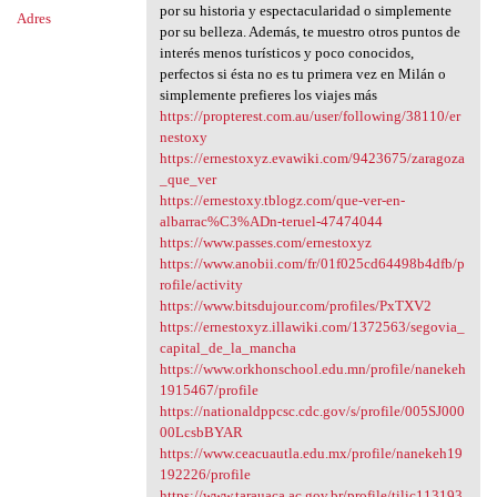
por su historia y espectacularidad o simplemente
Adres
por su belleza. Además, te muestro otros puntos de
interés menos turísticos y poco conocidos,
perfectos si ésta no es tu primera vez en Milán o
simplemente prefieres los viajes más
https://propterest.com.au/user/following/38110/er
nestoxy
https://ernestoxyz.evawiki.com/9423675/zaragoza
_que_ver
https://ernestoxy.tblogz.com/que-ver-en-
albarrac%C3%ADn-teruel-47474044
https://www.passes.com/ernestoxyz
https://www.anobii.com/fr/01f025cd64498b4dfb/p
rofile/activity
https://www.bitsdujour.com/profiles/PxTXV2
https://ernestoxyz.illawiki.com/1372563/segovia_
capital_de_la_mancha
https://www.orkhonschool.edu.mn/profile/nanekeh
1915467/profile
https://nationaldppcsc.cdc.gov/s/profile/005SJ000
00LcsbBYAR
https://www.ceacuautla.edu.mx/profile/nanekeh19
192226/profile
https://www.tarauaca.ac.gov.br/profile/tilic113193