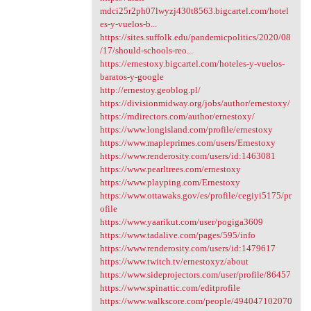
mdci25r2ph07lwyzj430t8563.bigcartel.com/hotel
es-y-vuelos-b...
https://sites.suffolk.edu/pandemicpolitics/2020/08
/17/should-schools-reo...
https://ernestoxy.bigcartel.com/hoteles-y-vuelos-
baratos-y-google
http://ernestoy.geoblog.pl/
https://divisionmidway.org/jobs/author/ernestoxy/
https://rndirectors.com/author/ernestoxy/
https://www.longisland.com/profile/ernestoxy
https://www.mapleprimes.com/users/Ernestoxy
https://www.renderosity.com/users/id:1463081
https://www.pearltrees.com/ernestoxy
https://www.playping.com/Ernestoxy
https://www.ottawaks.gov/es/profile/cegiyi5175/pr
ofile
https://www.yaarikut.com/user/pogiga3609
https://www.tadalive.com/pages/595/info
https://www.renderosity.com/users/id:1479617
https://www.twitch.tv/ernestoxyz/about
https://www.sideprojectors.com/user/profile/86457
https://www.spinattic.com/editprofile
https://www.walkscore.com/people/494047102070