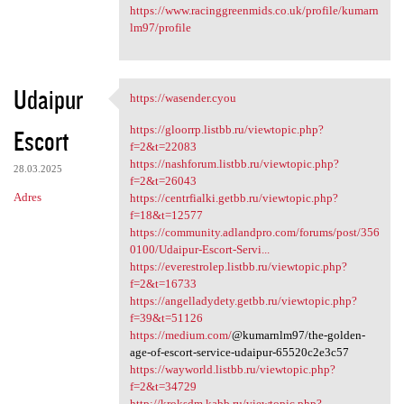
https://www.racinggreenmids.co.uk/profile/kumarn
lm97/profile
Udaipur
https://wasender.cyou
https://wasender.cyou
https://gloorrp.listbb.ru/viewtopic.php?
Escort
f=2&t=22083
https://nashforum.listbb.ru/viewtopic.php?
28.03.2025
f=2&t=26043
Adres
https://centrfialki.getbb.ru/viewtopic.php?
f=18&t=12577
https://community.adlandpro.com/forums/post/356
0100/Udaipur-Escort-Servi...
https://everestrolep.listbb.ru/viewtopic.php?
f=2&t=16733
https://angelladydety.getbb.ru/viewtopic.php?
f=39&t=51126
https://medium.com/
@kumarnlm97/the-golden-
age-of-escort-service-udaipur-65520c2e3c57
https://wayworld.listbb.ru/viewtopic.php?
f=2&t=34729
http://kroksdm.kabb.ru/viewtopic.php?