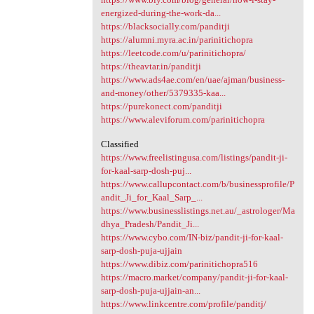
energized-during-the-work-da...
https://blacksocially.com/panditji
https://alumni.myra.ac.in/parinitichopra
https://leetcode.com/u/parinitichopra/
https://theavtar.in/panditji
https://www.ads4ae.com/en/uae/ajman/business-
and-money/other/5379335-kaa...
https://purekonect.com/panditji
https://www.aleviforum.com/parinitichopra
Classified
https://www.freelistingusa.com/listings/pandit-ji-
for-kaal-sarp-dosh-puj...
https://www.callupcontact.com/b/businessprofile/P
andit_Ji_for_Kaal_Sarp_...
https://www.businesslistings.net.au/_astrologer/Ma
dhya_Pradesh/Pandit_Ji...
https://www.cybo.com/IN-biz/pandit-ji-for-kaal-
sarp-dosh-puja-ujjain
https://www.dibiz.com/parinitichopra516
https://macro.market/company/pandit-ji-for-kaal-
sarp-dosh-puja-ujjain-an...
https://www.linkcentre.com/profile/panditj/