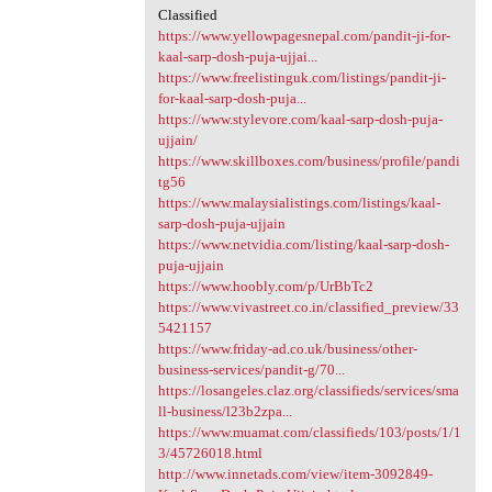
Classified
https://www.yellowpagesnepal.com/pandit-ji-for-
kaal-sarp-dosh-puja-ujjai...
https://www.freelistinguk.com/listings/pandit-ji-
for-kaal-sarp-dosh-puja...
https://www.stylevore.com/kaal-sarp-dosh-puja-
ujjain/
https://www.skillboxes.com/business/profile/pandi
tg56
https://www.malaysialistings.com/listings/kaal-
sarp-dosh-puja-ujjain
https://www.netvidia.com/listing/kaal-sarp-dosh-
puja-ujjain
https://www.hoobly.com/p/UrBbTc2
https://www.vivastreet.co.in/classified_preview/33
5421157
https://www.friday-ad.co.uk/business/other-
business-services/pandit-g/70...
https://losangeles.claz.org/classifieds/services/sma
ll-business/l23b2zpa...
https://www.muamat.com/classifieds/103/posts/1/1
3/45726018.html
http://www.innetads.com/view/item-3092849-