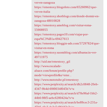
ver-en-zaragoza
https://ernestoxy.blogofoto.com/65260962/que-
ver-en-italia
https://ernestoxy.shotblogs.com/donde-dormir-en-
zaragoza-48010828
https://ernestoxy.amoblog.com/visitar-roma-
55908955
https://ernestoxy.pages10.com/viajar-por-
espa%C3%B1a-69427613
https://ernestoxy.bloggin-ads.com/57297824/que-
visitar-en-roma
https://ernestoxy.suomiblog.com/albarracin-ver-
49711975
http://uid.me/ernestoxy_gil
http://www.escalade-
alsace.com/forum/profile.php?
mode=viewprofile&u=erne...
http://www.mototube.pl/ernestoxy
https://www.perplexity.ai/search/db2c0848-20eb-
4347-9b4d-69f0034f045b?s=u
https://www.perplexity.ai/search/d78e96af-1bb2-
44b6-98f5-aebc6280424a?s=u
https://www.perplexity.ai/search/be89cec3-231a-
45b6-a0a3-dc3e5a96d43e?s=u