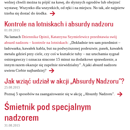
wolnej chwili można tu pójść na kawę, do słynnych ogrodów lub obejrzeć
wystawę. Wszystko dla wszystkich, od ręki i na miejscu. No tak, ale najpierw
trzeba się dostać do środka.
Kontrole na lotniskach i absurdy nadzoru
01.09.2015
Na łamach
Dziennika Opinii, Katarzyna Szymielewicz przedstawia swój
absurd nadzoru – kontrole na lotniskach
: „Dokładnie ten sam przedmiot –
ładowarka, kawałek kabla, but na podwyższonej podeszwie, pasek, kawałek
metalu gdzieś przy ciele, czy coś w kształcie tuby – raz uruchamia sygnał
ostrzegawczy i oznacza stracone 15 minut na dodatkowe sprawdzenie, a
innym razem okazuje się zupełnie niewidzialny”. A jaki absurd nadzoru
uwiera Ciebie najbardziej?
Jak wziąć udział w akcji „Absurdy Nadzoru"?
25.08.2015
Poznaj 5 sposobów na zaangażowanie się w akcję „Absurdy Nadzoru".
Śmietnik pod specjalnym
nadzorem
31.08.2015