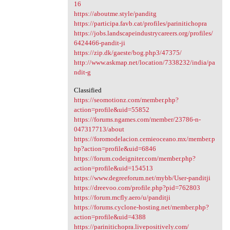
16
https://aboutme.style/panditg
https://participa.favb.cat/profiles/parinitichopra
https://jobs.landscapeindustrycareers.org/profiles/
6424466-pandit-ji
https://zip.dk/gaeste/bog.php3/47375/
http://www.askmap.net/location/7338232/india/pa
ndit-g
Classified
https://seomotionz.com/member.php?
action=profile&uid=55852
https://forums.ngames.com/member/23786-n-
047317713/about
https://foromodelacion.cemieoceano.mx/member.p
hp?action=profile&uid=6846
https://forum.codeigniter.com/member.php?
action=profile&uid=154513
https://www.degreeforum.net/mybb/User-panditji
https://dreevoo.com/profile.php?pid=762803
https://forum.mcfly.aero/u/panditji
https://forums.cyclone-hosting.net/member.php?
action=profile&uid=4388
https://parinitichopra.livepositively.com/