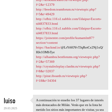
f=2&t=12379
http://freedom.teamforum.ru/viewtopic.php?
f=5&t=49429
http://ofbiz.116.s1.nabble.com/Udaipur-Escorts-
td4837833.html
http://ofbiz.116.s1.nabble.com/Udaipur-Escorts-
td4837833.html
https://joinentre.com/profile/kumarnlm97?
section=content
https://hackmd.io/
@LrYt6OYvTJqRerCe2Nj1xQ/
HJe1OMbTye
http://alhambra.bestforums.org/viewtopic.php?
f=2&t=57369
http://crystalroleplay.clanfm.ru/viewtopic.php?
f=8&t=32037
http://pirat.iboards.ru/viewtopic.php?
f=18&t=34304
luiso
A continuación te enseño los 37 lugares de interés
A continuación te enseño los
más destacados de Milán. Verás que en la lista he
29.03.2025
metido los sitios más importantes de visitar, ya sea