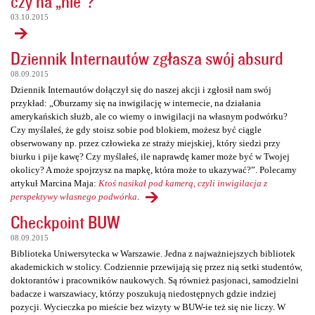
czy na „nie”?
03.10.2015
Dziennik Internautów zgłasza swój absurd
08.09.2015
Dziennik Internautów dołączył się do naszej akcji i zgłosił nam swój
przykład: „Oburzamy się na inwigilację w internecie, na działania
amerykańskich służb, ale co wiemy o inwigilacji na własnym podwórku?
Czy myślałeś, że gdy stoisz sobie pod blokiem, możesz być ciągle
obserwowany np. przez człowieka ze straży miejskiej, który siedzi przy
biurku i pije kawę? Czy myślałeś, ile naprawdę kamer może być w Twojej
okolicy? A może spojrzysz na mapkę, która może to ukazywać?”. Polecamy
artykuł Marcina Maja:
Ktoś nasikał pod kamerą, czyli inwigilacja z
perspektywy własnego podwórka
.
Checkpoint BUW
08.09.2015
Biblioteka Uniwersytecka w Warszawie. Jedna z najważniejszych bibliotek
akademickich w stolicy. Codziennie przewijają się przez nią setki studentów,
doktorantów i pracowników naukowych. Są również pasjonaci, samodzielni
badacze i warszawiacy, którzy poszukują niedostępnych gdzie indziej
pozycji. Wycieczka po mieście bez wizyty w BUW-ie też się nie liczy. W