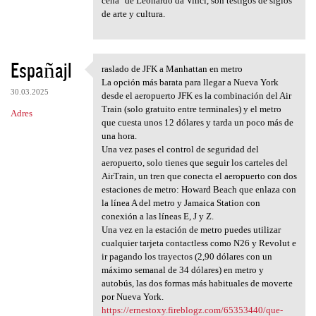
cena" de Leonardo da Vinci, son testigos de siglos
de arte y cultura.
Españajl
raslado de JFK a Manhattan en metro
raslado de JFK a Manhattan en
La opción más barata para llegar a Nueva York
30.03.2025
desde el aeropuerto JFK es la combinación del Air
Train (solo gratuito entre terminales) y el metro
Adres
que cuesta unos 12 dólares y tarda un poco más de
una hora.
Una vez pases el control de seguridad del
aeropuerto, solo tienes que seguir los carteles del
AirTrain, un tren que conecta el aeropuerto con dos
estaciones de metro: Howard Beach que enlaza con
la línea A del metro y Jamaica Station con
conexión a las líneas E, J y Z.
Una vez en la estación de metro puedes utilizar
cualquier tarjeta contactless como N26 y Revolut e
ir pagando los trayectos (2,90 dólares con un
máximo semanal de 34 dólares) en metro y
autobús, las dos formas más habituales de moverte
por Nueva York.
https://ernestoxy.fireblogz.com/65353440/que-