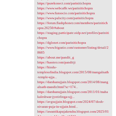
https://purekonect.com/parinitichopra
https://www.webcaffe.ws/parinitichopra
https://www.funsocio.com/parinitichopra
https://www.palscity.com/parinitichopra
https://forum.flashphoner.com/members/parinitich
opra.26250/#about
https://staging.participate.oidp.net/profiles/pariniti
chopra
https://dglonet.com/parinitichopra
https://www.bigratio.com/customer/listing/detail/2
8685
https://about.me/pandit_g
https://hasster.com/panditji
https://hindu-
templesofindia.blogspot.com/2015/08/mangalnath
-temple-ujja...
https://darshanujjain.blogspot.com/2014/08/mang
alnath-mandir.html?sc=174...
https://darshanujjain.blogspot.com/2011/01/maha
kaleshwar-jyotirlinga-ujj...
https://avgsujjain.blogspot.com/2024/07/dosh-
nivaran-puja-in-ujjain.html...
https://awantikapujakendra.blogspot.com/2025/01