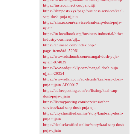
https://instaconnect.co//panditji
https://sbmposts.xyz/page/business-services/kaal-
sarp-dosh-puja-ujjain
https://zimtro.com/services/kaal-sarp-dosh-puja-
ujjain
https://in.localbook.org/business-industrial/other-
industry-business/ujj...
https://animead.com/index.php?
page=item&id=52961
https://www.adsthumb.com/mangal-dosh-puja-
ujjain-874039
https://www.adquickly.com/mangal-dosh-puja-
ujjain-29354
https://www.adkii.com/ad-details/kaal-sarp-dosh-
puja-ujjain-AD00017
https://adfreeposting.com/en/listing/kaal-sarp-
dosh-puja-ujjain
https://listmyposting.com/services/other-
services/kaal-sarp-dosh-puja-uj...
https://cityclassified.online/story/kaal-sarp-dosh-
puja-ujjain
https://dealsclassified.online/story/kaal-sarp-dosh-
puja-ujjain