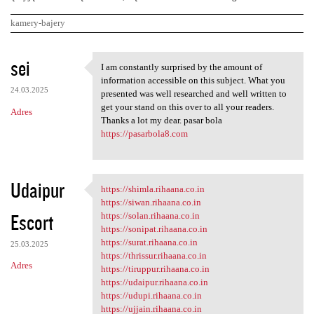
kamery-bajery
K
sei
I am constantly surprised by the amount of
I am constantly surprised by
o
information accessible on this subject. What you
24.03.2025
m
presented was well researched and well written to
get your stand on this over to all your readers.
Adres
e
Thanks a lot my dear. pasar bola
n
https://pasarbola8.com
t
a
Udaipur
https://shimla.rihaana.co.in
r
https://shimla.rihaana.co.in
https://siwan.rihaana.co.in
z
Escort
https://solan.rihaana.co.in
https://sonipat.rihaana.co.in
e
https://surat.rihaana.co.in
25.03.2025
https://thrissur.rihaana.co.in
Adres
https://tiruppur.rihaana.co.in
https://udaipur.rihaana.co.in
https://udupi.rihaana.co.in
https://ujjain.rihaana.co.in