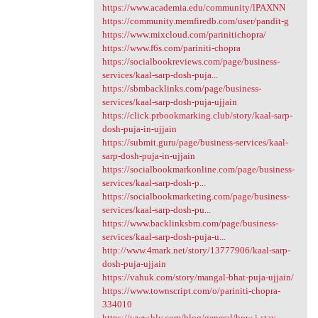
https://www.academia.edu/community/lPAXNN
https://community.memfiredb.com/user/pandit-g
https://www.mixcloud.com/parinitichopra/
https://www.f6s.com/pariniti-chopra
https://socialbookreviews.com/page/business-
services/kaal-sarp-dosh-puja...
https://sbmbacklinks.com/page/business-
services/kaal-sarp-dosh-puja-ujjain
https://click.prbookmarking.club/story/kaal-sarp-
dosh-puja-in-ujjain
https://submit.guru/page/business-services/kaal-
sarp-dosh-puja-in-ujjain
https://socialbookmarkonline.com/page/business-
services/kaal-sarp-dosh-p...
https://socialbookmarketing.com/page/business-
services/kaal-sarp-dosh-pu...
https://www.backlinksbm.com/page/business-
services/kaal-sarp-dosh-puja-u...
http://www.4mark.net/story/13777906/kaal-sarp-
dosh-puja-ujjain
https://vahuk.com/story/mangal-bhat-puja-ujjain/
https://www.townscript.com/o/pariniti-chopra-
334010
https://www.bly.com/blog/general/how-i-stay-