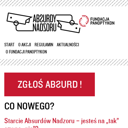
Przejdź
do
treści
START
O AKCJI
REGULAMIN
AKTUALNOŚCI
O FUNDACJI PANOPTYKON
CO NOWEGO?
Starcie Absurdów Nadzoru – jesteś na „tak”