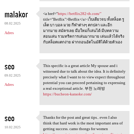
malakor
<a href="
https://betflix282-th.com/"
<a href="https://betflix282
title="Betflix">Betflix</a> เว็บเดียวจบ ทั้งสล็อต รู
08.02.2025
เล็ต บา บอล มวย กีฬาต่างๆ ตกปลา และอีก
มากมาย สมัครเลย มือใหม่ก็เล่นได้ มีบทความ
Adres
สอนเล่น รวมทริคการเล่นมากมาย เล่นแล้วได้จริง
กับสล็อตแตกง่าย ฝากถอนอัตโนมัติได้ด้วยตัวเอง
seo
This specific is a great article My spouse and i
This specific is a great
witnessed due to talk about the idea. It is definitely
09.02.2025
precisely what I want to to view expect throughout
potential you can proceed pertaining to expressing
Adres
a real exceptional article. 부천 노래방
https://bucheon-karaoke.com/
seo
Thanks for the post and great tips.. even I also
Thanks for the post and great
think that hard work is the most important area of
10.02.2025
getting success. camo thongs for women