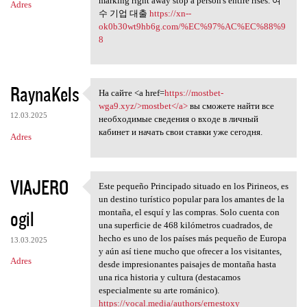
marking right away stop a person's entire rises. 여
Adres
수 기업 대출
https://xn--
ok0b30wt9hb6g.com/%EC%97%AC%EC%88%9
8
RaynaKels
На сайте <a href=
https://mostbet-
На сайте <a href=https:/
wga9.xyz/>mostbet</a>
вы сможете найти все
12.03.2025
необходимые сведения о входе в личный
кабинет и начать свои ставки уже сегодня.
Adres
VIAJERO
Este pequeño Principado situado en los Pirineos, es
Este pequeño Principado
un destino turístico popular para los amantes de la
ogil
montaña, el esquí y las compras. Solo cuenta con
una superficie de 468 kilómetros cuadrados, de
hecho es uno de los países más pequeño de Europa
13.03.2025
y aún así tiene mucho que ofrecer a los visitantes,
Adres
desde impresionantes paisajes de montaña hasta
una rica historia y cultura (destacamos
especialmente su arte románico).
https://vocal.media/authors/ernestoxy