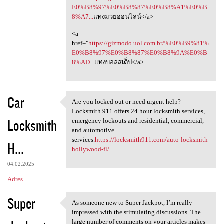
E0%B8%97%E0%B8%87%E0%B8%A1%E0%B
8%A7...
แทงมวยออนไลน์</a>
<a
href="
https://gizmodo.uol.com.br/%E0%B9%81%
E0%B8%97%E0%B8%87%E0%B8%9A%E0%B
8%AD...
แทงบอลสเต็ป</a>
Car
Are you locked out or need urgent help?
Are you locked out or need
Locksmith 911 offers 24 hour locksmith services,
Locksmith
emergency lockouts and residential, commercial,
and automotive
services.
https://locksmith911.com/auto-locksmith-
H...
hollywood-fl/
04.02.2025
Adres
Super
As someone new to Super Jackpot, I’m really
As someone new to Super
impressed with the stimulating discussions. The
large number of comments on your articles makes