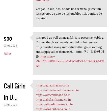
albarracin
vengas un día, dos, o toda una semana. ¡Descubre
los secretos de uno de los pueblos más bonitos de
España!
seo
it is good as well as meanful. it is awesome weblog.
it is good as well as meanful
Connecting is extremely helpful point. you've
03.03.2025
truly assisted many individuals that go to weblog
and supply all of them usefull info. 구미 직장인 대
Adres
출
https://xn--
z92b27t3d89fn6e.com/%EA%B5%AC%EB%AF%
B8
Call Girls
https://agra.rihaana.co.in
https://agra.rihaana.co.in
https://ahmedabad.rihaana.co.in
In U...
https://ajmer.rihaana.co.in
https://akola.rihaana.co.in
https://aligarh.rihaana.co.in
03.03.2025
https://alwar.rihaana.co.in