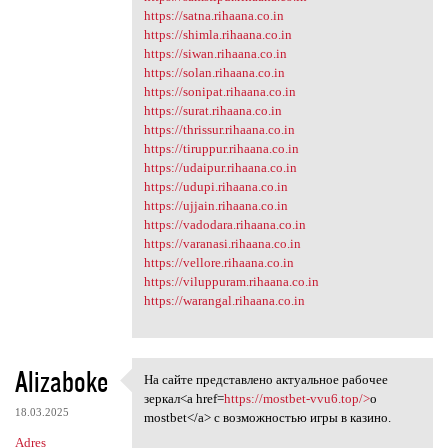
https://satna.rihaana.co.in
https://shimla.rihaana.co.in
https://siwan.rihaana.co.in
https://solan.rihaana.co.in
https://sonipat.rihaana.co.in
https://surat.rihaana.co.in
https://thrissur.rihaana.co.in
https://tiruppur.rihaana.co.in
https://udaipur.rihaana.co.in
https://udupi.rihaana.co.in
https://ujjain.rihaana.co.in
https://vadodara.rihaana.co.in
https://varanasi.rihaana.co.in
https://vellore.rihaana.co.in
https://viluppuram.rihaana.co.in
https://warangal.rihaana.co.in
Alizaboke
На сайте представлено актуальное рабочее
На сайте представлено
зеркал<a href=
https://mostbet-vvu6.top/>
о
18.03.2025
mostbet</a> с возможностью игры в казино.
Adres