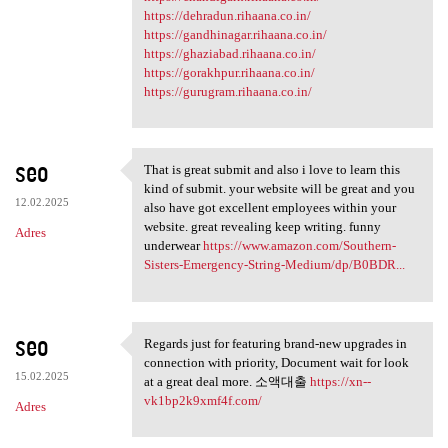
https://dehradun.rihaana.co.in/
https://gandhinagar.rihaana.co.in/
https://ghaziabad.rihaana.co.in/
https://gorakhpur.rihaana.co.in/
https://gurugram.rihaana.co.in/
seo
That is great submit and also i love to learn this
That is great submit and also
kind of submit. your website will be great and you
12.02.2025
also have got excellent employees within your
website. great revealing keep writing. funny
Adres
underwear
https://www.amazon.com/Southern-
Sisters-Emergency-String-Medium/dp/B0BDR...
seo
Regards just for featuring brand-new upgrades in
Regards just for featuring
connection with priority, Document wait for look
15.02.2025
at a great deal more. 소액대출
https://xn--
vk1bp2k9xmf4f.com/
Adres