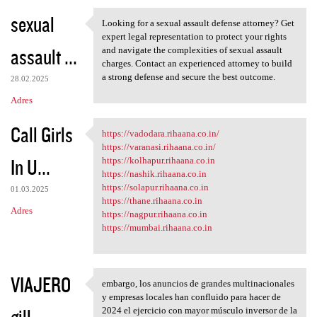
sexual
Looking for a sexual assault defense attorney? Get
Looking for a sexual assault
expert legal representation to protect your rights
assault ...
and navigate the complexities of sexual assault
charges. Contact an experienced attorney to build
a strong defense and secure the best outcome.
28.02.2025
Adres
Call Girls
https://vadodara.rihaana.co.in/
https://vadodara.rihaana.co
https://varanasi.rihaana.co.in/
In U...
https://kolhapur.rihaana.co.in
https://nashik.rihaana.co.in
https://solapur.rihaana.co.in
01.03.2025
https://thane.rihaana.co.in
Adres
https://nagpur.rihaana.co.in
https://mumbai.rihaana.co.in
VIAJERO
embargo, los anuncios de grandes multinacionales
embargo, los anuncios de
y empresas locales han confluido para hacer de
gill
2024 el ejercicio con mayor músculo inversor de la