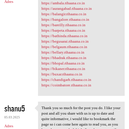
Adres
https://ambala.rihaana.co.in
https://aurangabad.rihaana.co.in
https://balangir.rihaana.co.in
https://bangalore.rihaana.co.in
https://bareilly.rihaana.co.in
https://barpeta.rihaana.co.in
https://bathinda.rihaana.co.in
https://begusarai.rihaana.co.in
https://belgaum.rihaana.co.in
https://bellary.rihaana.co.in
https://bhadrak.rihaana.co.in
https://bhopal.rihaana.co.in
https://bikaner.rihaana.co.in
https://buxar.rihaana.co.in
https://chandigarh.rihaana.co.in
https://coimbatore.rihaana.co.in
shanu5
Thank you so much for the post you do. I like your
Thank you so much for the
post and all you share with us is up to date and
05.03.2025
quite informative, i would like to bookmark the
page so i can come here again to read you, as you
Adres