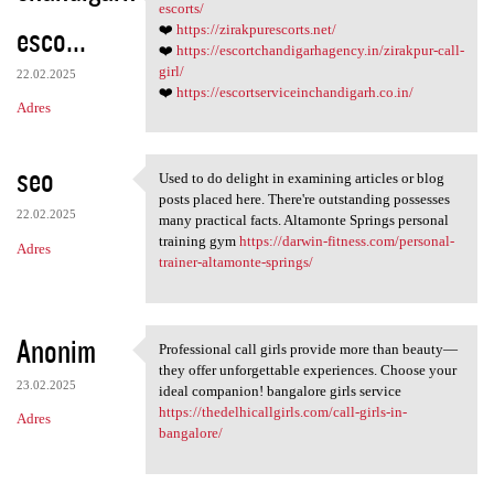
❤️ https:/
escorts/
esco...
❤️
https://zirakpurescorts.net/
❤️
https://escortchandigarhagency.in/zirakpur-call-
girl/
22.02.2025
❤️
https://escortserviceinchandigarh.co.in/
Adres
seo
Used to do delight in examining articles or blog
Used to do delight in
posts placed here. There're outstanding possesses
22.02.2025
many practical facts. Altamonte Springs personal
training gym
https://darwin-fitness.com/personal-
Adres
trainer-altamonte-springs/
Anonim
Professional call girls provide more than beauty—
Professional call girls
they offer unforgettable experiences. Choose your
23.02.2025
ideal companion! bangalore girls service
https://thedelhicallgirls.com/call-girls-in-
Adres
bangalore/