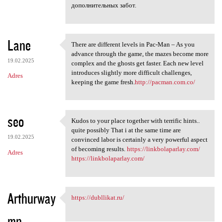
дополнительных забот.
Lane
There are different levels in Pac-Man – As you
There are different levels in
advance through the game, the mazes become more
19.02.2025
complex and the ghosts get faster. Each new level
introduces slightly more difficult challenges,
Adres
keeping the game fresh.
http://pacman.com.co/
seo
Kudos to your place together with terrific hints..
Kudos to your place together
quite possibly That i at the same time are
19.02.2025
convinced labor is certainly a very powerful aspect
of becoming results.
https://linkbolaparlay.com/
Adres
https://linkbolaparlay.com/
Arthurway
https://dubllikat.ru/
https://dubllikat.ru/
mn