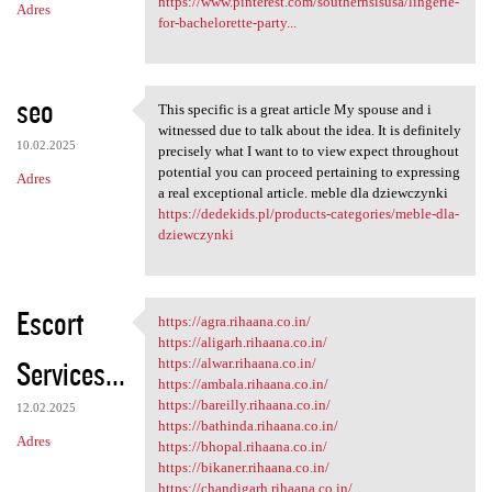
https://www.pinterest.com/southernsisusa/lingerie-
Adres
for-bachelorette-party...
seo
This specific is a great article My spouse and i
This specific is a great
witnessed due to talk about the idea. It is definitely
10.02.2025
precisely what I want to to view expect throughout
potential you can proceed pertaining to expressing
Adres
a real exceptional article. meble dla dziewczynki
https://dedekids.pl/products-categories/meble-dla-
dziewczynki
Escort
https://agra.rihaana.co.in/
https://agra.rihaana.co.in/
https://aligarh.rihaana.co.in/
Services...
https://alwar.rihaana.co.in/
https://ambala.rihaana.co.in/
https://bareilly.rihaana.co.in/
12.02.2025
https://bathinda.rihaana.co.in/
Adres
https://bhopal.rihaana.co.in/
https://bikaner.rihaana.co.in/
https://chandigarh.rihaana.co.in/