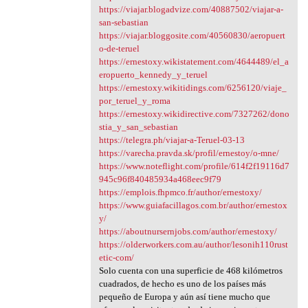
https://viajar.blogadvize.com/40887502/viajar-a-
san-sebastian
https://viajar.bloggosite.com/40560830/aeropuert
o-de-teruel
https://ernestoxy.wikistatement.com/4644489/el_a
eropuerto_kennedy_y_teruel
https://ernestoxy.wikitidings.com/6256120/viaje_
por_teruel_y_roma
https://ernestoxy.wikidirective.com/7327262/dono
stia_y_san_sebastian
https://telegra.ph/viajar-a-Teruel-03-13
https://varecha.pravda.sk/profil/ernestoy/o-mne/
https://www.noteflight.com/profile/614f2f19116d7
945c96f840485934a468eec9f79
https://emplois.fhpmco.fr/author/ernestoxy/
https://www.guiafacillagos.com.br/author/ernestox
y/
https://aboutnursernjobs.com/author/ernestoxy/
https://olderworkers.com.au/author/lesonih110rust
etic-com/
Solo cuenta con una superficie de 468 kilómetros
cuadrados, de hecho es uno de los países más
pequeño de Europa y aún así tiene mucho que