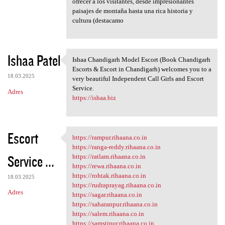
ofrecer a los visitantes, desde impresionantes
paisajes de montaña hasta una rica historia y
cultura (destacamo
Ishaa Patel
Ishaa Chandigarh Model Escort (Book Chandigarh
Ishaa Chandigarh Model Escort
Escorts & Escort in Chandigarh) welcomes you to a
18.03.2025
very beautiful Independent Call Girls and Escort
Service.
Adres
https://ishaa.biz
Escort
https://rampur.rihaana.co.in
https://rampur.rihaana.co.in
https://ranga-reddy.rihaana.co.in
Service ...
https://ratlam.rihaana.co.in
https://rewa.rihaana.co.in
https://rohtak.rihaana.co.in
18.03.2025
https://rudraprayag.rihaana.co.in
Adres
https://sagar.rihaana.co.in
https://saharanpur.rihaana.co.in
https://salem.rihaana.co.in
https://samstipur.rihaana.co.in