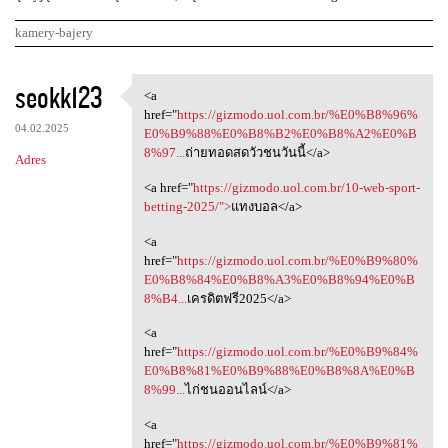
kamery-bajery
K
seokk123
<a
<a href="https://gizmodo.uol
o
href="
https://gizmodo.uol.com.br/%E0%B8%96%
04.02.2025
m
E0%B9%88%E0%B8%B2%E0%B8%A2%E0%B
8%97...
ถ่ายทอดสดวัวชนวันนี้</a>
Adres
e
<a href="
https://gizmodo.uol.com.br/10-web-sport-
n
betting-2025/">
แทงบอล</a>
t
<a
a
href="
https://gizmodo.uol.com.br/%E0%B9%80%
r
E0%B8%84%E0%B8%A3%E0%B8%94%E0%B
8%B4...
เครดิตฟรี2025</a>
z
e
<a
href="
https://gizmodo.uol.com.br/%E0%B9%84%
E0%B8%81%E0%B9%88%E0%B8%8A%E0%B
8%99...
ไก่ชนออนไลน์</a>
<a
href="
https://gizmodo.uol.com.br/%E0%B9%81%