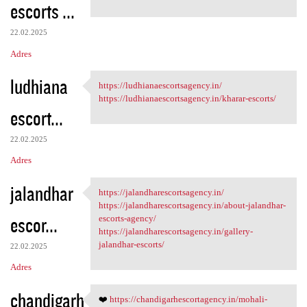
escorts ...
22.02.2025
Adres
ludhiana
https://ludhianaescortsagency.in/
https://ludhianaescortsagency
https://ludhianaescortsagency.in/kharar-escorts/
escort...
22.02.2025
Adres
jalandhar
https://jalandharescortsagency.in/
https:/
https://jalandharescortsagency.in/about-jalandhar-
escor...
escorts-agency/
https://jalandharescortsagency.in/gallery-
jalandhar-escorts/
22.02.2025
Adres
chandigarh
❤️
https://chandigarhescortagency.in/mohali-