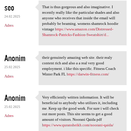
seo
That is thus gorgeous and also imaginative. I
That is thus gorgeous and
recently really like the particular shades and also
24.02.2025
anyone who receives that inside the email will
probably be beaming. womens shamrock hoodie
Adres
vintage
https://www.amazon.com/Distressed-
Shamrock-Patricks-Fashion-Sweatshirt/d...
Anonim
their genuinely amazing web site. their realy
their genuinely amazing web
content rich and also a a real very good
25.02.2025
employment. i like this specific. Fitness Coach
Winter Park FL
https://darwin-fitness.com/
Adres
Anonim
Very efficiently written information. It will be
Very efficiently written
beneficial to anybody who utilizes it, including
25.02.2025
me. Keep up the good work. For sure i will check
out more posts. This site seems to get a good
Adres
amount of visitors. Noorani Qaida pdf
https://www.quransheikh.com/noorani-qaida/