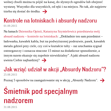
wolnej chwili można tu pójść na kawę, do słynnych ogrodów lub obejrzeć
wystawę. Wszystko dla wszystkich, od ręki i na miejscu. No tak, ale najpierw
trzeba się dostać do środka.
Kontrole na lotniskach i absurdy nadzoru
01.09.2015
Na łamach
Dziennika Opinii, Katarzyna Szymielewicz przedstawia swój
absurd nadzoru – kontrole na lotniskach
: „Dokładnie ten sam przedmiot –
ładowarka, kawałek kabla, but na podwyższonej podeszwie, pasek, kawałek
metalu gdzieś przy ciele, czy coś w kształcie tuby – raz uruchamia sygnał
ostrzegawczy i oznacza stracone 15 minut na dodatkowe sprawdzenie, a
innym razem okazuje się zupełnie niewidzialny”. A jaki absurd nadzoru
uwiera Ciebie najbardziej?
Jak wziąć udział w akcji „Absurdy Nadzoru"?
25.08.2015
Poznaj 5 sposobów na zaangażowanie się w akcję „Absurdy Nadzoru".
Śmietnik pod specjalnym
nadzorem
31.08.2015