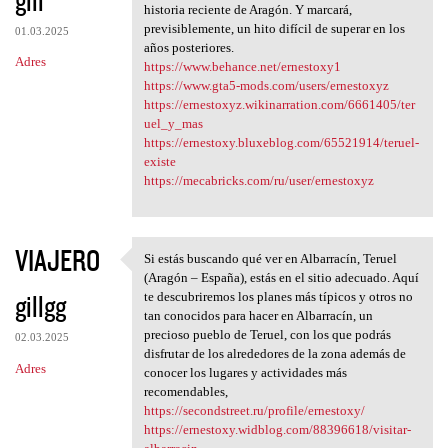
historia reciente de Aragón. Y marcará,
previsiblemente, un hito difícil de superar en los
01.03.2025
años posteriores.
Adres
https://www.behance.net/ernestoxy1
https://www.gta5-mods.com/users/ernestoxyz
https://ernestoxyz.wikinarration.com/6661405/ter
uel_y_mas
https://ernestoxy.bluxeblog.com/65521914/teruel-
existe
https://mecabricks.com/ru/user/ernestoxyz
VIAJERO
Si estás buscando qué ver en Albarracín, Teruel
Si estás buscando qué ver en
(Aragón – España), estás en el sitio adecuado. Aquí
gillgg
te descubriremos los planes más típicos y otros no
tan conocidos para hacer en Albarracín, un
precioso pueblo de Teruel, con los que podrás
02.03.2025
disfrutar de los alrededores de la zona además de
Adres
conocer los lugares y actividades más
recomendables,
https://secondstreet.ru/profile/ernestoxy/
https://ernestoxy.widblog.com/88396618/visitar-