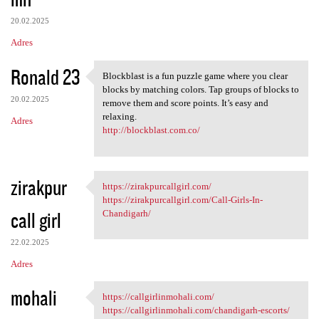
20.02.2025
Adres
Ronald 23
Blockblast is a fun puzzle game where you clear
Blockblast is a fun puzzle
blocks by matching colors. Tap groups of blocks to
20.02.2025
remove them and score points. It’s easy and
relaxing.
Adres
http://blockblast.com.co/
zirakpur
https://zirakpurcallgirl.com/
https://zirakpurcallgirl.com/
https://zirakpurcallgirl.com/Call-Girls-In-
call girl
Chandigarh/
22.02.2025
Adres
mohali
https://callgirlinmohali.com/
https://callgirlinmohali.com/
https://callgirlinmohali.com/chandigarh-escorts/