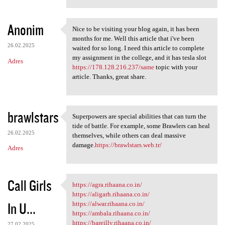
Anonim
Nice to be visiting your blog again, it has been
Nice to be visiting your blog
months for me. Well this article that i've been
26.02.2025
waited for so long. I need this article to complete
my assignment in the college, and it has tesla slot
Adres
https://178.128.216.237/same
topic with your
article. Thanks, great share.
brawlstars
Superpowers are special abilities that can turn the
Superpowers are special
tide of battle. For example, some Brawlers can heal
26.02.2025
themselves, while others can deal massive
damage.
https://brawlstars.web.tr/
Adres
Call Girls
https://agra.rihaana.co.in/
https://agra.rihaana.co.in/
https://aligarh.rihaana.co.in/
In U...
https://alwar.rihaana.co.in/
https://ambala.rihaana.co.in/
https://bareilly.rihaana.co.in/
27.02.2025