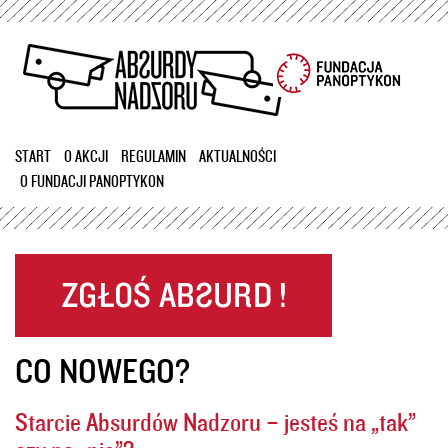
Przejdź
do
treści
START
O AKCJI
REGULAMIN
AKTUALNOŚCI
O FUNDACJI PANOPTYKON
CO NOWEGO?
Starcie Absurdów Nadzoru – jesteś na „tak”