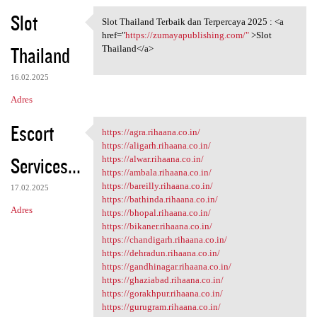
Slot
Slot Thailand Terbaik dan Terpercaya 2025 : <a
Slot Thailand Terbaik dan
href="
https://zumayapublishing.com/"
>Slot
Thailand
Thailand</a>
16.02.2025
Adres
Escort
https://agra.rihaana.co.in/
https://agra.rihaana.co.in/
https://aligarh.rihaana.co.in/
Services...
https://alwar.rihaana.co.in/
https://ambala.rihaana.co.in/
https://bareilly.rihaana.co.in/
17.02.2025
https://bathinda.rihaana.co.in/
Adres
https://bhopal.rihaana.co.in/
https://bikaner.rihaana.co.in/
https://chandigarh.rihaana.co.in/
https://dehradun.rihaana.co.in/
https://gandhinagar.rihaana.co.in/
https://ghaziabad.rihaana.co.in/
https://gorakhpur.rihaana.co.in/
https://gurugram.rihaana.co.in/