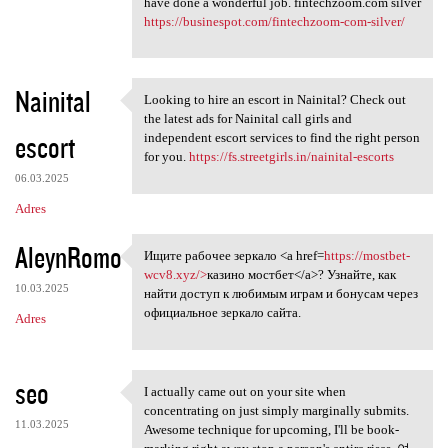
have done a wonderful job. fintechzoom.com silver
https://businespot.com/fintechzoom-com-silver/
Nainital
Looking to hire an escort in Nainital? Check out
Looking to hire an escort in
the latest ads for Nainital call girls and
escort
independent escort services to find the right person
for you.
https://fs.streetgirls.in/nainital-escorts
06.03.2025
Adres
AleynRomo
Ищите рабочее зеркало <a href=
https://mostbet-
Ищите рабочее зеркало <a href
wcv8.xyz/>
казино мостбет</a>? Узнайте, как
10.03.2025
найти доступ к любимым играм и бонусам через
официальное зеркало сайта.
Adres
seo
I actually came out on your site when
I actually came out on your
concentrating on just simply marginally submits.
11.03.2025
Awesome technique for upcoming, I'll be book-