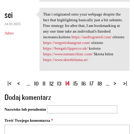
sei
That i originated onto your webpage despite the
That i originated onto your
fact that highlighting basically just a bit submits.
24.03.2025
Fine strategy for after that, I am bookmarking at
any one time take an individual's finished
Adres
increases.koitoto
https://audiograted.com/
olxtoto
https://wegottohangout.com/
olxtoto
https://bengalclipper.co.uk/
koitoto
https://www.nutratechinc.com/
Skrota bilen
https://www.skrotbilarna.se/
S
…
10
11
12
13
14
15
16
17
18
…
t
Dodaj komentarz
r
o
Nazwisko lub pseudonim
n
y
Treść Twojego komentarza
*