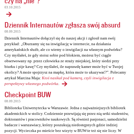
czy na „nie”?
03.10.2015
Dziennik Internautów zgłasza swój absurd
08.09.2015
Dziennik Internautów dołączył się do naszej akcji i zgłosił nam swój
przykład: „Oburzamy się na inwigilację w internecie, na działania
amerykańskich służb, ale co wiemy o inwigilacji na własnym podwórku?
Czy myślałeś, że gdy stoisz sobie pod blokiem, możesz być ciągle
obserwowany np. przez człowieka ze straży miejskiej, który siedzi przy
biurku i pije kawę? Czy myślałeś, ile naprawdę kamer może być w Twojej
okolicy? A może spojrzysz na mapkę, która może to ukazywać?”. Polecamy
artykuł Marcina Maja:
Ktoś nasikał pod kamerą, czyli inwigilacja z
perspektywy własnego podwórka
.
Checkpoint BUW
08.09.2015
Biblioteka Uniwersytecka w Warszawie. Jedna z najważniejszych bibliotek
akademickich w stolicy. Codziennie przewijają się przez nią setki studentów,
doktorantów i pracowników naukowych. Są również pasjonaci, samodzielni
badacze i warszawiacy, którzy poszukują niedostępnych gdzie indziej
pozycji. Wycieczka po mieście bez wizyty w BUW-ie też się nie liczy. W