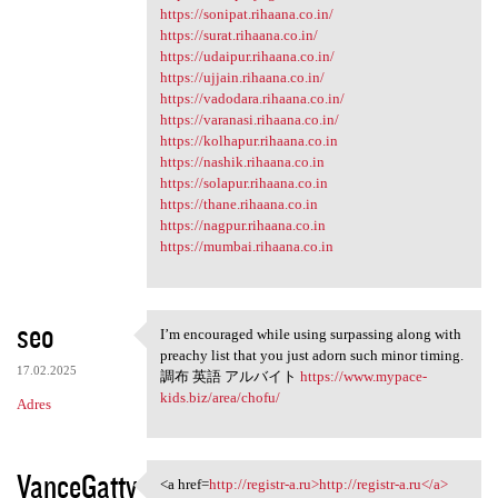
https://sonipat.rihaana.co.in/
https://surat.rihaana.co.in/
https://udaipur.rihaana.co.in/
https://ujjain.rihaana.co.in/
https://vadodara.rihaana.co.in/
https://varanasi.rihaana.co.in/
https://kolhapur.rihaana.co.in
https://nashik.rihaana.co.in
https://solapur.rihaana.co.in
https://thane.rihaana.co.in
https://nagpur.rihaana.co.in
https://mumbai.rihaana.co.in
seo
I’m encouraged while using surpassing along with
I’m encouraged while using
preachy list that you just adorn such minor timing.
17.02.2025
調布 英語 アルバイト
https://www.mypace-
kids.biz/area/chofu/
Adres
VanceGatty
<a href=
http://registr-a.ru>http://registr-a.ru</a>