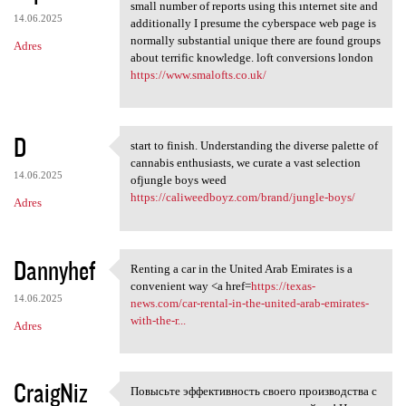
Preserve the fantastic
small number of reports using this ınternet site and
14.06.2025
additionally I presume the cyberspace web page is
normally substantial unique there are found groups
Adres
about terrific knowledge. loft conversions london
https://www.smalofts.co.uk/
D
start to finish. Understanding the diverse palette of
start to finish.
cannabis enthusiasts, we curate a vast selection
14.06.2025
ofjungle boys weed
https://caliweedboyz.com/brand/jungle-boys/
Adres
Dannyhef
Renting a car in the United Arab Emirates is a
Renting a car in the United
convenient way <a href=
https://texas-
14.06.2025
news.com/car-rental-in-the-united-arab-emirates-
with-the-r...
Adres
CraigNiz
Повысьте эффективность своего производства с
Повысьте эффективность своего