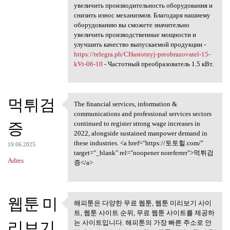
увеличить производительность оборудования и
снизить износ механизмов. Благодаря нашиему
оборудованию вы сможете значительно
увеличить производственные мощности и
улучшить качество выпускаемой продукции -
https://telegra.ph/CHastotnyj-preobrazovatel-15-
kVt-06-10
- Частотный преобразователь 1.5 кВт.
먹튀검
The financial services, information &
The financial services,
communications and professional services sectors
증
continued to register strong wage increases in
2022, alongside sustained manpower demand in
these industries. <a href="https://토토힐.com/"
19.06.2025
target="_blank" rel="noopener noreferrer">먹튀검
Adres
증</a>
웹툰 미
해피툰은 다양한 무료 웹툰, 웹툰 미리보기 사이
해피툰은 다양한 무료 웹툰, 웹툰
트, 웹툰 사이트 순위, 무료 웹툰 사이트를 제공하
미리보기 사이트,
리보기
는 사이트입니다. 해피툰의 가장 빠른 주소로 안