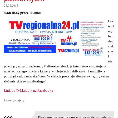
28.08.2015
Nadesłany przez:
Malibu
Dos
taliś
my
bar
dzo
ciek
awy
i
nie
pokojący absurd nadzoru: „Malborska telewizja internetowa montuje w
miastach całego powiatu kamery w miejscach publicznych i umożliwia
podgląd z nich mieszkańcom. W efekcie powstaje alternatywna, prywatna
sieć miejskiego monitoringu”.
Link do TvMalbork na Facebooku
kamery-bajery
K
seo
Bless you designed for presenting modern up-dates