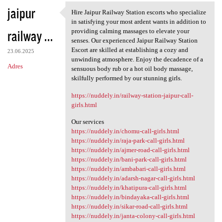
jaipur
Hire Jaipur Railway Station escorts who specialize
Hire Jaipur Railway Station
in satisfying your most ardent wants in addition to
railway ...
providing calming massages to elevate your
senses. Our experienced Jaipur Railway Station
Escort are skilled at establishing a cozy and
23.06.2025
unwinding atmosphere. Enjoy the decadence of a
Adres
sensuous body rub or a hot oil body massage,
skilfully performed by our stunning girls.
https://nuddely.in/railway-station-jaipur-call-
girls.html
Our services
https://nuddely.in/chomu-call-girls.html
https://nuddely.in/raja-park-call-girls.html
https://nuddely.in/ajmer-road-call-girls.html
https://nuddely.in/bani-park-call-girls.html
https://nuddely.in/ambabari-call-girls.html
https://nuddely.in/adarsh-nagar-call-girls.html
https://nuddely.in/khatipura-call-girls.html
https://nuddely.in/bindayaka-call-girls.html
https://nuddely.in/sikar-road-call-girls.html
https://nuddely.in/janta-colony-call-girls.html