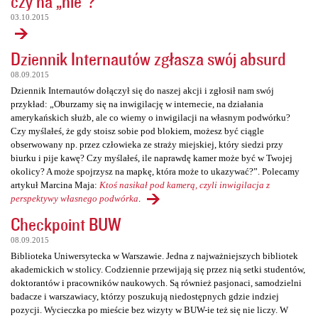
czy na „nie”?
03.10.2015
Dziennik Internautów zgłasza swój absurd
08.09.2015
Dziennik Internautów dołączył się do naszej akcji i zgłosił nam swój
przykład: „Oburzamy się na inwigilację w internecie, na działania
amerykańskich służb, ale co wiemy o inwigilacji na własnym podwórku?
Czy myślałeś, że gdy stoisz sobie pod blokiem, możesz być ciągle
obserwowany np. przez człowieka ze straży miejskiej, który siedzi przy
biurku i pije kawę? Czy myślałeś, ile naprawdę kamer może być w Twojej
okolicy? A może spojrzysz na mapkę, która może to ukazywać?”. Polecamy
artykuł Marcina Maja:
Ktoś nasikał pod kamerą, czyli inwigilacja z
perspektywy własnego podwórka
.
Checkpoint BUW
08.09.2015
Biblioteka Uniwersytecka w Warszawie. Jedna z najważniejszych bibliotek
akademickich w stolicy. Codziennie przewijają się przez nią setki studentów,
doktorantów i pracowników naukowych. Są również pasjonaci, samodzielni
badacze i warszawiacy, którzy poszukują niedostępnych gdzie indziej
pozycji. Wycieczka po mieście bez wizyty w BUW-ie też się nie liczy. W