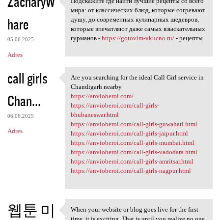
ZacharyW
Подскажите где найти лучшие рецепты со всего
Подскажите где найти лучшие
мира: от классических блюд, которые согревают
hare
душу, до современных кулинарных шедевров,
которые впечатляют даже самых взыскательных
гурманов -
https://gotovim-vkucno.ru/
- рецепты
05.06.2025
Adres
call girls
Are you searching for the ideal Call Girl service in
Are you searching for the
Chandigarh nearby
Chan...
https://anvioberoi.com/
https://anvioberoi.com/call-girls-
bhubaneswar.html
06.06.2025
https://anvioberoi.com/call-girls-guwahati.html
Adres
https://anvioberoi.com/call-girls-jaipur.html
https://anvioberoi.com/call-girls-mumbai.html
https://anvioberoi.com/call-girls-vadodara.html
https://anvioberoi.com/call-girls-amritsar.html
https://anvioberoi.com/call-girls-nagpur.html
웹툰 미
When your website or blog goes live for the first
When your website or blog
time, it is exciting. That is until you realize no one