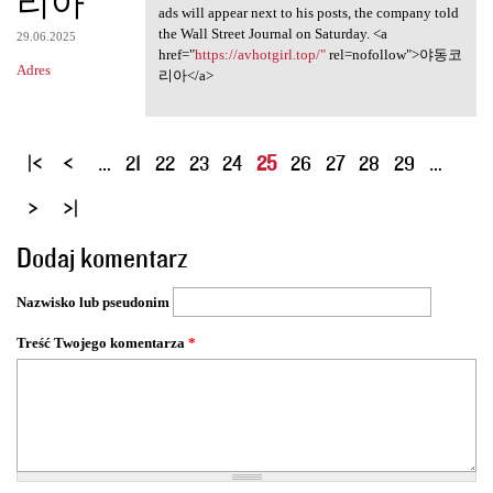
리아
ads will appear next to his posts, the company told
the Wall Street Journal on Saturday. <a
29.06.2025
href="
https://avhotgirl.top/"
rel=nofollow">야동코
Adres
리아</a>
S
…
21
22
23
24
25
26
27
28
29
…
t
r
o
Dodaj komentarz
n
y
Nazwisko lub pseudonim
Treść Twojego komentarza
*