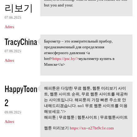
리보기
but you and your.
07.06.2025
Adres
TracyChina
Барометр – это измерительный прибор,
Барометр – это измерительный
предназначенный для определения
07.06.2025
атмосферного давления <a
href=
https://psc.by/>
мультиметр купить в
Adres
Минске</a>
HappyToon
해피툰은 다양한 무료 웹툰, 웹툰 미리보기 사이
해피툰은 다양한 무료 웹툰, 웹툰
트, 웹툰 사이트 순위, 무료 웹툰 사이트를 제공하
미리보기 사이트,
2
는 사이트입니다. 해피툰의 가장 빠른 주소로 안
내해드리겠습니다. no1 무료 웹툰 사이트를 이용
해보세요."/>
09.06.2025
해피툰 | 무료웹툰 | 웹툰사이트 | 무료웹툰사이트
Adres
웹툰 미리보기
https://xn--z27bt9c1e.com