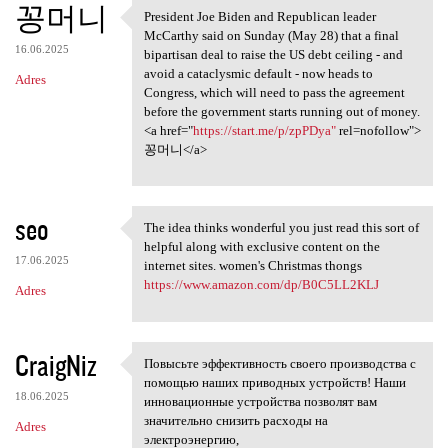
꽁머니
President Joe Biden and Republican leader
President Joe Biden and
McCarthy said on Sunday (May 28) that a final
16.06.2025
bipartisan deal to raise the US debt ceiling - and
avoid a cataclysmic default - now heads to
Adres
Congress, which will need to pass the agreement
before the government starts running out of money.
<a href="
https://start.me/p/zpPDya"
rel=nofollow">
꽁머니</a>
seo
The idea thinks wonderful you just read this sort of
The idea thinks wonderful you
helpful along with exclusive content on the
17.06.2025
internet sites. women's Christmas thongs
https://www.amazon.com/dp/B0C5LL2KLJ
Adres
CraigNiz
Повысьте эффективность своего производства с
Повысьте эффективность своего
помощью наших приводных устройств! Наши
18.06.2025
инновационные устройства позволят вам
значительно снизить расходы на
Adres
электроэнергию,