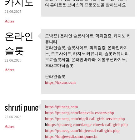
카지노
여 흥미로운 보너스와 프로모션을 받아보세요
21.06.2025
Adres
온라인
도박꾼 | 온라인 슬롯사이트, 먹튀검증, 카지노 커
도박꾼 | 온라인 슬롯사이트, 먹튀
뮤니티
검증, 카지노
슬롯
온라인슬롯, 슬롯사이트, 먹튀검증, 온라인카지
노, 토토사이트, 카지노 커뮤니티, 슬롯커뮤니티,
무료슬롯체험, 온라인바카라, 에볼루션카지노,
22.06.2025
프라그마틱슬롯
Adres
온라인슬롯
https://kkuns.com
shruti pune
https://punecg.com
https://punecg.com
https://punecg.com/lonavala-escorts.php
22.06.2025
https://punecg.com/nigdi-call-girls-service.php
h
https://punecg.com/dange-chowk-call-girls.php
Adres
https://punecg.com/hinjewadi-call-girls.php
https://hinjewadi.shrutipune.in