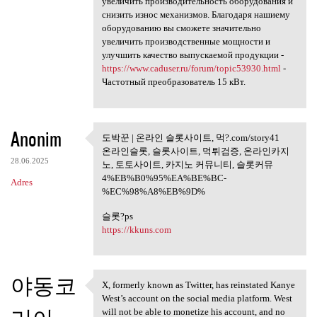
увеличить производительность оборудования и
снизить износ механизмов. Благодаря нашиему
оборудованию вы сможете значительно
увеличить производственные мощности и
улучшить качество выпускаемой продукции -
https://www.caduser.ru/forum/topic53930.html
-
Частотный преобразователь 15 кВт.
Anonim
도박꾼 | 온라인 슬롯사이트, 먹?.com/story41
도박꾼 | 온라인 슬롯사이트,
온라인슬롯, 슬롯사이트, 먹튀검증, 온라인카지
먹?.com
28.06.2025
노, 토토사이트, 카지노 커뮤니티, 슬롯커뮤
4%EB%B0%95%EA%BE%BC-
Adres
%EC%98%A8%EB%9D%
슬롯?ps
https://kkuns.com
야동코
X, formerly known as Twitter, has reinstated Kanye
X, formerly known as Twitter,
West’s account on the social media platform. West
will not be able to monetize his account, and no