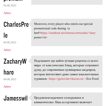
04.06.2025
Adres
CharlesPre
Moreover, every player who enters our special
Moreover, every player who
promotional code during <a
le
href=
https://rusthost.net/nitrous-networks/>lany
porno</a>
04.06.2025
Adres
ZacharyW
Подскажите где найти лучшие рецепты со всего
Подскажите где найти лучшие
мира: от классических блюд, которые согревают
hare
душу, до современных кулинарных шедевров,
которые впечатляют даже самых взыскательных
гурманов -
https://gotovim-vkucno.ru/
- Eco Food
04.06.2025
Adres
Jamesswil
Предлагаем надежное холодильное и
Предлагаем надежное
климатическое. Наш ассортимент включает