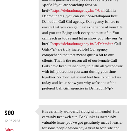
<p>So If you are searching for a <a
href="
https://dehradunagency.in/">Call
Girl in
Dehradun</a>, you can visit Shwetakapoor best
Dehradun Call Girl agency. Our agency is here to
ensure that you can get best experience of your life
and you can Enjoy each every moment of it. You
can reach us today and let us show you why our <a
href="
https://dehradunagency.in/">Dehradun
Call
Girls</a> are truly incredible! Our agency
comprehend that tact means quite a bit to our
clients. That is the reason all of our Female Call
Girls have been trained very to fulfil all your desire
with full protection you want during your time
together. So don't get scared feel free to contact us
today and let us show you why we're one of the
prefered Call Girl agencies in Dehradun!</p>
seo
it is certainly wonderful along with meanful. it is
it is certainly wonderful
certainly neat web site. Backlinks is incredibly
12.06.2025
valuable issue. you've got genuinely made it easier
for some people whom pay a visit to web site and
Adres