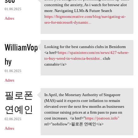
Bless you designed for
o
concerning the anxiety, As i watch for browse alot
01.06.2025
m
more. Navigating LLMs & Future Search
https://bigroomcreative.com/blog/navigating-ai-
Adres
e
seo-for-microsoft-dynamic...
n
t
WilliamVop
a
Looking for the best cannabis clubs in Benidorm
Looking for the best cannabis
<a href=
https://spaininter.com/en/news/427-where-
r
hy
to-buy-weed-in-valencia-benidor...
club
z
cannabis</a>
e
01.06.2025
Adres
필로폰
In April, the Monetary Authority of Singapore
In April, the Monetary
(MAS) said it expects core inflation to remain
연예인
elevated over the next few months as businesses
continue raising prices at a firm pass to pass on
cost increases. <a href="
https://joatoon.info"
02.06.2025
rel="nofollow">필로폰 연예인</a>
Adres