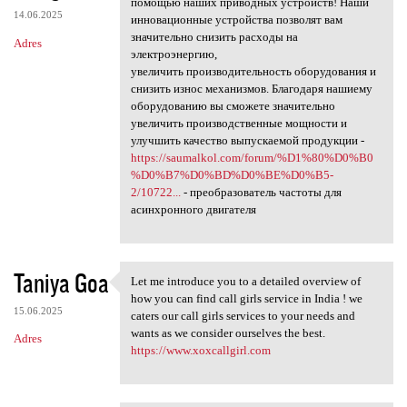
помощью наших приводных устройств! Наши
14.06.2025
инновационные устройства позволят вам
значительно снизить расходы на
Adres
электроэнергию,
увеличить производительность оборудования и
снизить износ механизмов. Благодаря нашиему
оборудованию вы сможете значительно
увеличить производственные мощности и
улучшить качество выпускаемой продукции -
https://saumalkol.com/forum/%D1%80%D0%B0
%D0%B7%D0%BD%D0%BE%D0%B5-
2/10722...
- преобразователь частоты для
асинхронного двигателя
Taniya Goa
Let me introduce you to a detailed overview of
Let me introduce you to a
how you can find call girls service in India ! we
15.06.2025
caters our call girls services to your needs and
wants as we consider ourselves the best.
Adres
https://www.xoxcallgirl.com