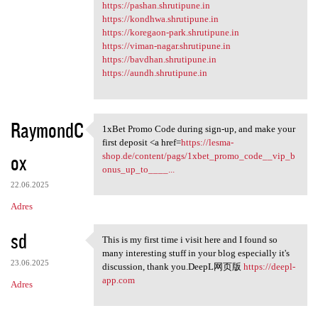
https://pashan.shrutipune.in
https://kondhwa.shrutipune.in
https://koregaon-park.shrutipune.in
https://viman-nagar.shrutipune.in
https://bavdhan.shrutipune.in
https://aundh.shrutipune.in
RaymondC
1xBet Promo Code during sign-up, and make your
1xBet Promo Code during sign
first deposit <a href=
https://lesma-
ox
shop.de/content/pags/1xbet_promo_code__vip_b
onus_up_to____...
22.06.2025
Adres
sd
This is my first time i visit here and I found so
This is my first time i visit
many interesting stuff in your blog especially it's
23.06.2025
discussion, thank you.DeepL网页版
https://deepl-
app.com
Adres