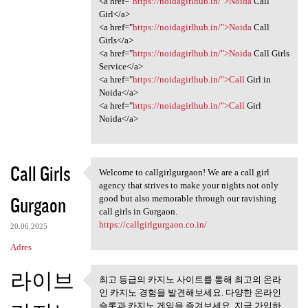
<a href="
https://noidagirlhub.in/">Noida
Call
Girl</a>
<a href="
https://noidagirlhub.in/">Noida
Call
Girls</a>
<a href="
https://noidagirlhub.in/">Noida
Call Girls
Service</a>
<a href="
https://noidagirlhub.in/">Call
Girl in
Noida</a>
<a href="
https://noidagirlhub.in/">Call
Girl
Noida</a>
Call Girls
Welcome to callgirlgurgaon! We are a call girl
Welcome to callgirlgurgaon!
agency that strives to make your nights not only
Gurgaon
good but also memorable through our ravishing
call girls in Gurgaon.
https://callgirlgurgaon.co.in/
20.06.2025
Adres
라이브
최고 등급의 카지노 사이트를 통해 최고의 온라
최고 등급의 카지노 사이트를 통
인 카지노 경험을 발견해보세요. 다양한 온라인
해 최고의 온라인
슬롯과 카지노 게임을 즐겨보세요. 지금 가입하