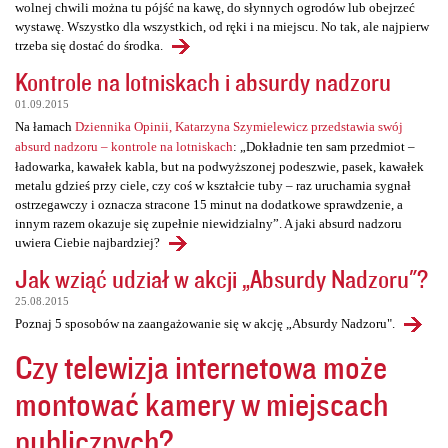
wolnej chwili można tu pójść na kawę, do słynnych ogrodów lub obejrzeć
wystawę. Wszystko dla wszystkich, od ręki i na miejscu. No tak, ale najpierw
trzeba się dostać do środka.
Kontrole na lotniskach i absurdy nadzoru
01.09.2015
Na łamach
Dziennika Opinii, Katarzyna Szymielewicz przedstawia swój
absurd nadzoru – kontrole na lotniskach
: „Dokładnie ten sam przedmiot –
ładowarka, kawałek kabla, but na podwyższonej podeszwie, pasek, kawałek
metalu gdzieś przy ciele, czy coś w kształcie tuby – raz uruchamia sygnał
ostrzegawczy i oznacza stracone 15 minut na dodatkowe sprawdzenie, a
innym razem okazuje się zupełnie niewidzialny”. A jaki absurd nadzoru
uwiera Ciebie najbardziej?
Jak wziąć udział w akcji „Absurdy Nadzoru"?
25.08.2015
Poznaj 5 sposobów na zaangażowanie się w akcję „Absurdy Nadzoru".
Czy telewizja internetowa może
montować kamery w miejscach
publicznych?