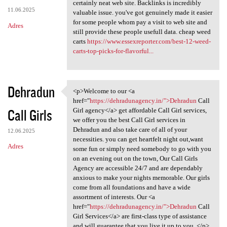
it is certainly wonderful
certainly neat web site. Backlinks is incredibly
11.06.2025
valuable issue. you've got genuinely made it easier
for some people whom pay a visit to web site and
Adres
still provide these people usefull data. cheap weed
carts
https://www.essexreporter.com/best-12-weed-
carts-top-picks-for-flavorful...
Dehradun
<p>Welcome to our <a
<p>Welcome to our <a href=
href="
https://dehradunagency.in/">Dehradun
Call
Call Girls
Girl agency</a> get affordable Call Girl services,
we offer you the best Call Girl services in
Dehradun and also take care of all of your
12.06.2025
necessities. you can get heartfelt night out,want
Adres
some fun or simply need somebody to go with you
on an evening out on the town, Our Call Girls
Agency are accessible 24/7 and are dependably
anxious to make your nights memorable. Our girls
come from all foundations and have a wide
assortment of interests. Our <a
href="
https://dehradunagency.in/">Dehradun
Call
Girl Services</a> are first-class type of assistance
and will guarantee that you live it up to you .</p>