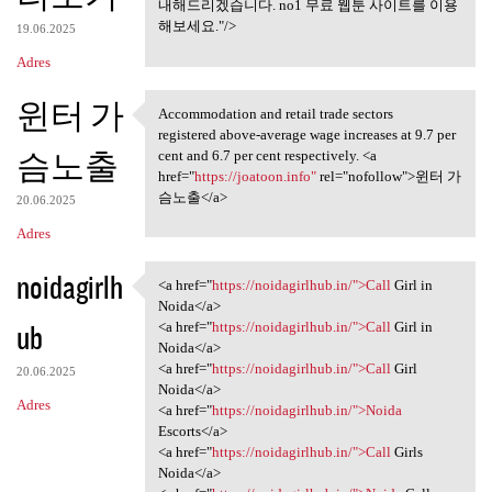
내해드리겠습니다. no1 무료 웹툰 사이트를 이용
해보세요."/>
19.06.2025
Adres
윈터 가
Accommodation and retail trade sectors
Accommodation and retail
registered above-average wage increases at 9.7 per
슴노출
cent and 6.7 per cent respectively. <a
href="
https://joatoon.info"
rel="nofollow">윈터 가
슴노출</a>
20.06.2025
Adres
noidagirlh
<a href="
https://noidagirlhub.in/">Call
Girl in
<a href="https://noidagirlhub
Noida</a>
ub
<a href="
https://noidagirlhub.in/">Call
Girl in
Noida</a>
<a href="
https://noidagirlhub.in/">Call
Girl
20.06.2025
Noida</a>
Adres
<a href="
https://noidagirlhub.in/">Noida
Escorts</a>
<a href="
https://noidagirlhub.in/">Call
Girls
Noida</a>