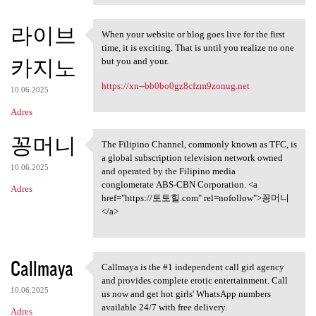
라이브
When your website or blog goes live for the first
When your website or blog
time, it is exciting. That is until you realize no one
카지노
but you and your.
https://xn--bb0bo0gz8cfzm9zonug.net
10.06.2025
Adres
꽁머니
The Filipino Channel, commonly known as TFC, is
The Filipino Channel,
a global subscription television network owned
10.06.2025
and operated by the Filipino media
conglomerate ABS-CBN Corporation. <a
Adres
href="https://토토힐.com" rel=nofollow">꽁머니
</a>
Callmaya
Callmaya is the #1 independent call girl agency
Callmaya is the #1
and provides complete erotic entertainment. Call
10.06.2025
us now and get hot girls' WhatsApp numbers
available 24/7 with free delivery.
Adres