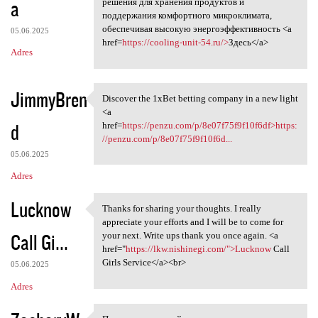
a
решения для хранения продуктов и
поддержания комфортного микроклимата,
обеспечивая высокую энергоэффективность <a
05.06.2025
href=
https://cooling-unit-54.ru/>
Здесь</a>
Adres
JimmyBren
Discover the 1xBet betting company in a new light
Discover the 1xBet betting
<a
d
href=
https://penzu.com/p/8e07f75f9f10f6df>https:
//penzu.com/p/8e07f75f9f10f6d...
05.06.2025
Adres
Lucknow
Thanks for sharing your thoughts. I really
Thanks for sharing your
appreciate your efforts and I will be to come for
Call Gi...
your next. Write ups thank you once again. <a
href="
https://lkw.nishinegi.com/">Lucknow
Call
Girls Service</a><br>
05.06.2025
Adres