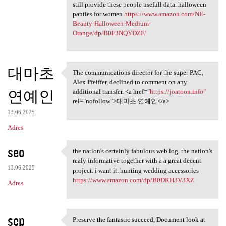
still provide these people usefull data. halloween
panties for women
https://www.amazon.com/NE-
Beauty-Halloween-Medium-
Orange/dp/B0F3NQYDZF/
대마초
The communications director for the super PAC,
The communications director
Alex Pfeiffer, declined to comment on any
연예인
additional transfer. <a href="
https://joatoon.info"
rel="nofollow">대마초 연예인</a>
13.06.2025
Adres
seo
the nation's certainly fabulous web log. the nation's
the nation's certainly
realy informative together with a a great decent
13.06.2025
project. i want it. hunting wedding accessories
https://www.amazon.com/dp/B0DRH3V3XZ
Adres
sep
Preserve the fantastic succeed, Document look at