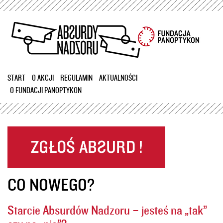
Przejdź
do
treści
START
O AKCJI
REGULAMIN
AKTUALNOŚCI
O FUNDACJI PANOPTYKON
CO NOWEGO?
Starcie Absurdów Nadzoru – jesteś na „tak”