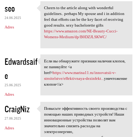
seo
Cheers to the article along with wonderful
Cheers to the article along
guidelines.. perhaps My spouse and i in addition
24.06.2025
feel that efforts can be the key facet of receiving
good results. sexy bachelorette gifts
Adres
https://www.amazon.com/NE-Beauty-Cucci-
Womens-Medium/dp/B0DZJLSKWC/
Edwardsaif
Если вы обнаружите признаки наличия клопов,
Если вы обнаружите признаки
не паникуйте <a
e
href=
https://www.marina11.ru/innovatsii-v-
stroitelstve/effektivnaya-dezinfekt...
уничтожение
клопов</a>
25.06.2025
Adres
CraigNiz
Повысьте эффективность своего производства с
Повысьте эффективность своего
помощью наших приводных устройств! Наши
27.06.2025
инновационные устройства позволят вам
значительно снизить расходы на
Adres
электроэнергию,