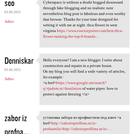
seo
Cyberspace is without a doubt bogged downward
Cyberspace is without a doubt
through fake blogging and no realistic note
03.06.2025
nevertheless blog post is fabulous and even worthy
that browse. Thanks for your time designed for
Adres
writing it with me at night. thca flower in west
virginia
https://www.essexreporter.com/best-thca-
flower-ranking-the-top-6-brands-...
Denniskar
Hello everyone! I am a new blogger. I write about
Hello everyone! I am a new
construction and repairs in a private house.
03.06.2025
On my blog you will find a wide variety of articles,
for example:
Adres
<a href=
https://www.google.sm/search?
q=rjadom.ru>Insulation
of water pipes: how to
protect against freezing </a>
zabor iz
установка забора из профнастила под ключ <a
установка забора из
href=
http://zaborizproflista.ru/iz-
profna...
profnastila>http://zaborizproflista.ru/iz-...
.