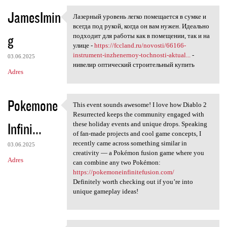
JamesImin
Лазерный уровень легко помещается в сумке и
Лазерный уровень легко
всегда под рукой, когда он вам нужен. Идеально
g
подходит для работы как в помещении, так и на
улице -
https://fccland.ru/novosti/66166-
instrument-inzhenernoy-tochnosti-aktual...
-
03.06.2025
нивелир оптический строительный купить
Adres
Pokemone
This event sounds awesome! I love how Diablo 2
This event sounds awesome! I
Resurrected keeps the community engaged with
Infini...
these holiday events and unique drops. Speaking
of fan-made projects and cool game concepts, I
recently came across something similar in
03.06.2025
creativity — a Pokémon fusion game where you
Adres
can combine any two Pokémon:
https://pokemoneinfinitefusion.com/
Definitely worth checking out if you’re into
unique gameplay ideas!