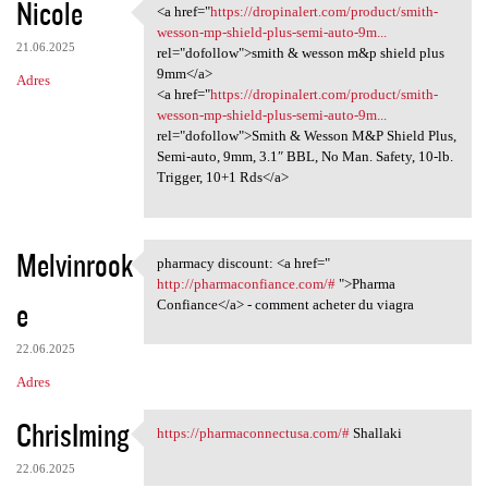
Nicole
<a href="
https://dropinalert.com/product/smith-
<a href="https://dropinalert
wesson-mp-shield-plus-semi-auto-9m...
21.06.2025
rel="dofollow">smith & wesson m&p shield plus
9mm</a>
Adres
<a href="
https://dropinalert.com/product/smith-
wesson-mp-shield-plus-semi-auto-9m...
rel="dofollow">Smith & Wesson M&P Shield Plus,
Semi-auto, 9mm, 3.1″ BBL, No Man. Safety, 10-lb.
Trigger, 10+1 Rds</a>
Melvinrook
pharmacy discount: <a href="
pharmacy discount: <a href="
http://pharmaconfiance.com/#
">Pharma
e
Confiance</a> - comment acheter du viagra
22.06.2025
Adres
ChrisIming
https://pharmaconnectusa.com/#
Shallaki
https://pharmaconnectusa.com/
22.06.2025