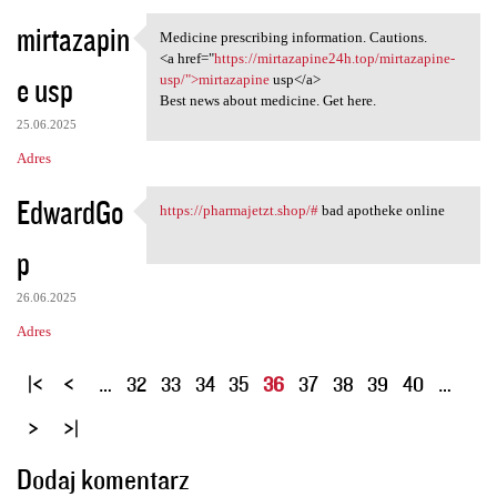
mirtazapin
Medicine prescribing information. Cautions.
Medicine prescribing
<a href="
https://mirtazapine24h.top/mirtazapine-
e usp
usp/">mirtazapine
usp</a>
Best news about medicine. Get here.
25.06.2025
Adres
EdwardGo
https://pharmajetzt.shop/#
bad apotheke online
https://pharmajetzt.shop/#
p
26.06.2025
Adres
S
…
32
33
34
35
36
37
38
39
40
…
t
r
o
Dodaj komentarz