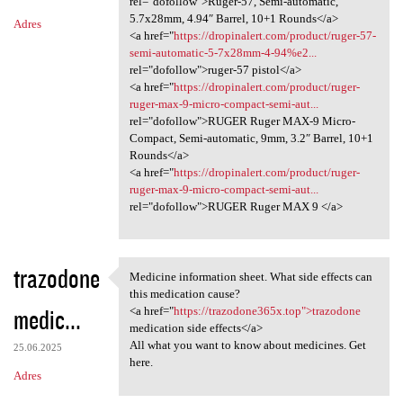
rel="dofollow">Ruger-57, Semi-automatic,
5.7x28mm, 4.94″ Barrel, 10+1 Rounds</a>
Adres
<a href="
https://dropinalert.com/product/ruger-57-
semi-automatic-5-7x28mm-4-94%e2...
rel="dofollow">ruger-57 pistol</a>
<a href="
https://dropinalert.com/product/ruger-
ruger-max-9-micro-compact-semi-aut...
rel="dofollow">RUGER Ruger MAX-9 Micro-
Compact, Semi-automatic, 9mm, 3.2″ Barrel, 10+1
Rounds</a>
<a href="
https://dropinalert.com/product/ruger-
ruger-max-9-micro-compact-semi-aut...
rel="dofollow">RUGER Ruger MAX 9 </a>
trazodone
Medicine information sheet. What side effects can
Medicine information sheet.
this medication cause?
medic...
<a href="
https://trazodone365x.top">trazodone
medication side effects</a>
All what you want to know about medicines. Get
25.06.2025
here.
Adres