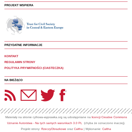
PROJEKT WSPIERA
PRZYDATNE INFORMACJE
KONTAKT
REGULAMIN STRONY
POLITYKA PRYWATNOŚCI (CIASTECZKA)
NA BIEŻĄCO
etter Panoptyka
Twitter
Facebook
<
Materiały na stronie cyfrowa-wyprawka.org są udostępniane na
licencji Creative Commons
Uznanie Autorstwa - Na tych samych warunkach 3.0 PL
(chyba że oznaczono inaczej).
Projekt strony:
RzeczyObrazkowe
oraz
Caltha
| Wykonanie:
Caltha