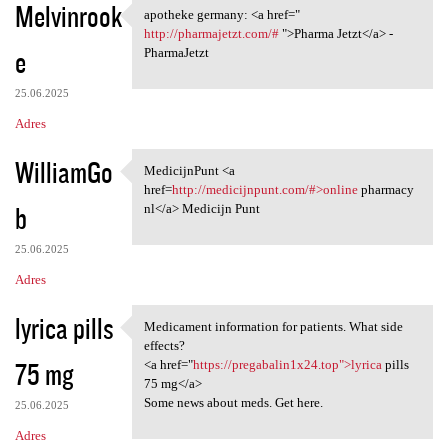
Melvinrook
apotheke germany: <a href="
apotheke germany: <a href="
http://pharmajetzt.com/#
">Pharma Jetzt</a> -
e
PharmaJetzt
25.06.2025
Adres
WilliamGo
MedicijnPunt <a
MedicijnPunt <a href=http:/
href=
http://medicijnpunt.com/#>online
pharmacy
b
nl</a> Medicijn Punt
25.06.2025
Adres
lyrica pills
Medicament information for patients. What side
Medicament information for
effects?
75 mg
<a href="
https://pregabalin1x24.top">lyrica
pills
75 mg</a>
Some news about meds. Get here.
25.06.2025
Adres