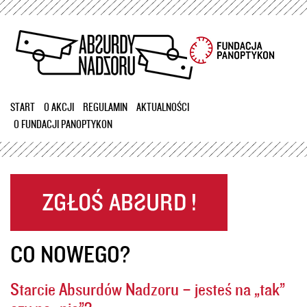
Przejdź
do
treści
START
O AKCJI
REGULAMIN
AKTUALNOŚCI
O FUNDACJI PANOPTYKON
CO NOWEGO?
Starcie Absurdów Nadzoru – jesteś na „tak”