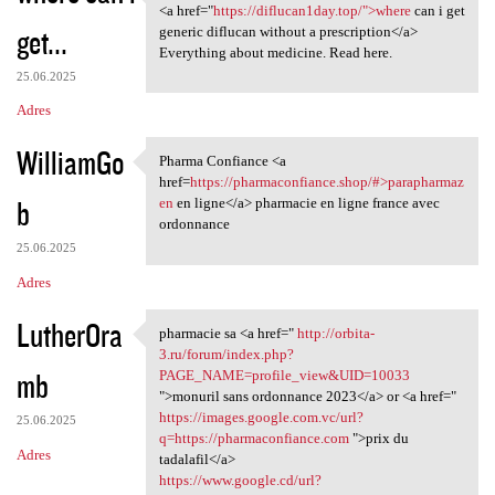
Medicines information sheet.
<a href="
https://diflucan1day.top/">where
can i get
get...
generic diflucan without a prescription</a>
Everything about medicine. Read here.
25.06.2025
Adres
WilliamGo
Pharma Confiance <a
Pharma Confiance <a href
href=
https://pharmaconfiance.shop/#>parapharmaz
b
en
en ligne</a> pharmacie en ligne france avec
ordonnance
25.06.2025
Adres
LutherOra
pharmacie sa <a href="
http://orbita-
pharmacie sa <a href=" http:/
3.ru/forum/index.php?
mb
PAGE_NAME=profile_view&UID=10033
">monuril sans ordonnance 2023</a> or <a href="
https://images.google.com.vc/url?
25.06.2025
q=https://pharmaconfiance.com
">prix du
Adres
tadalafil</a>
https://www.google.cd/url?