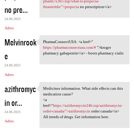
pharm7x365.top/what-is-propecia-
no pre...
finasteride/">propecia
no prescription</a>
24.06.2025
Adres
Melvinrook
PharmaConnectUSA: <a href="
PharmaConnectUSA: <a href="
https://pharmaconnectusa.com/#
">kroger
e
pharmacy gabapentin</a> - boots pharmacy cialis
24.06.2025
Adres
azithromyc
Medicines information. What side effects can this
Medicines information. What
medication cause?
in or...
<a
href="
https://azithromycin24h.top/azithromycin-
order-canada/">azithromycin
order canada</a>
24.06.2025
All trends of drugs. Get information here.
Adres