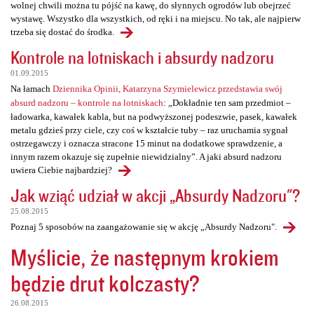
wolnej chwili można tu pójść na kawę, do słynnych ogrodów lub obejrzeć
wystawę. Wszystko dla wszystkich, od ręki i na miejscu. No tak, ale najpierw
trzeba się dostać do środka.
Kontrole na lotniskach i absurdy nadzoru
01.09.2015
Na łamach
Dziennika Opinii, Katarzyna Szymielewicz przedstawia swój
absurd nadzoru – kontrole na lotniskach
: „Dokładnie ten sam przedmiot –
ładowarka, kawałek kabla, but na podwyższonej podeszwie, pasek, kawałek
metalu gdzieś przy ciele, czy coś w kształcie tuby – raz uruchamia sygnał
ostrzegawczy i oznacza stracone 15 minut na dodatkowe sprawdzenie, a
innym razem okazuje się zupełnie niewidzialny”. A jaki absurd nadzoru
uwiera Ciebie najbardziej?
Jak wziąć udział w akcji „Absurdy Nadzoru"?
25.08.2015
Poznaj 5 sposobów na zaangażowanie się w akcję „Absurdy Nadzoru".
Myślicie, że następnym krokiem
będzie drut kolczasty?
26.08.2015