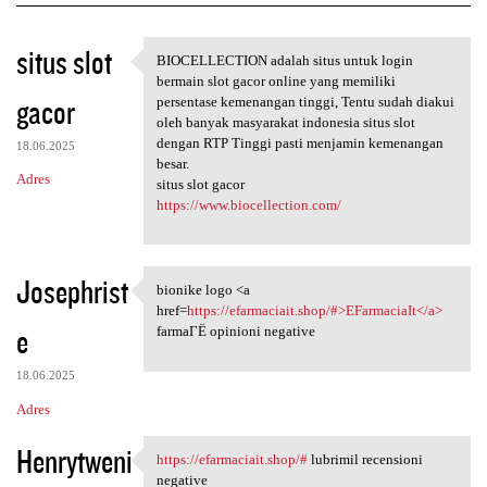
K
situs slot
BIOCELLECTION adalah situs untuk login
BIOCELLECTION adalah situs
o
bermain slot gacor online yang memiliki
gacor
m
persentase kemenangan tinggi, Tentu sudah diakui
oleh banyak masyarakat indonesia situs slot
e
dengan RTP Tinggi pasti menjamin kemenangan
18.06.2025
n
besar.
Adres
situs slot gacor
t
https://www.biocellection.com/
a
r
Josephrist
z
bionike logo <a
bionike logo <a href=https:/
href=
https://efarmaciait.shop/#>EFarmaciaIt</a>
e
e
farmaГЁ opinioni negative
18.06.2025
Adres
Henrytweni
https://efarmaciait.shop/#
lubrimil recensioni
https://efarmaciait.shop/#
negative