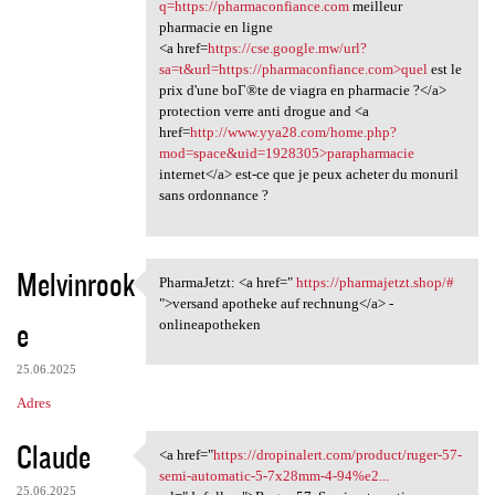
q=https://pharmaconfiance.com
meilleur
pharmacie en ligne
<a href=
https://cse.google.mw/url?
sa=t&url=https://pharmaconfiance.com>quel
est le
prix d'une boГ®te de viagra en pharmacie ?</a>
protection verre anti drogue and <a
href=
http://www.yya28.com/home.php?
mod=space&uid=1928305>parapharmacie
internet</a> est-ce que je peux acheter du monuril
sans ordonnance ?
Melvinrook
PharmaJetzt: <a href="
https://pharmajetzt.shop/#
PharmaJetzt: <a href=" https:
">versand apotheke auf rechnung</a> -
e
onlineapotheken
25.06.2025
Adres
Claude
<a href="
https://dropinalert.com/product/ruger-57-
<a href="https://dropinalert
semi-automatic-5-7x28mm-4-94%e2...
25.06.2025