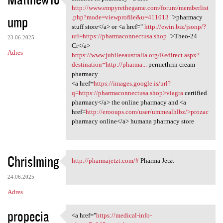
alliance rx pharmacy <a href=
http://www.empyrethegame.com/forum/memberlist
ump
.php?mode=viewprofile&u=411013
">pharmacy
stuff store</a> or <a href="
http://ewin.biz/jsonp/?
url=https://pharmaconnectusa.shop
">Theo-24
23.06.2025
Cr</a>
Adres
https://www.jubileeaustralia.org/Redirect.aspx?
destination=http://pharma...
permethrin cream
pharmacy
<a href=
https://images.google.is/url?
q=https://pharmaconnectusa.shop>viagra
certified
pharmacy</a> the online pharmacy and <a
href=
http://erooups.com/user/ummealhlbz/>prozac
pharmacy online</a> humana pharmacy store
ChrisIming
http://pharmajetzt.com/#
Pharma Jetzt
http://pharmajetzt.com/#
24.06.2025
Adres
propecia
<a href="
https://medical-info-
<a href="https://medical-info