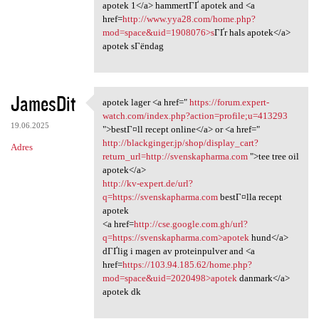
apotek 1</a> hammertГҐ apotek and <a
href=
http://www.yya28.com/home.php?
mod=space&uid=1908076>s
ГҐr hals apotek</a>
apotek sГёndag
JamesDit
apotek lager <a href="
https://forum.expert-
apotek lager <a href=" https:
watch.com/index.php?action=profile;u=413293
19.06.2025
">bestГ¤ll recept online</a> or <a href="
http://blackginger.jp/shop/display_cart?
Adres
return_url=http://svenskapharma.com
">tee tree oil
apotek</a>
http://kv-expert.de/url?
q=https://svenskapharma.com
bestГ¤lla recept
apotek
<a href=
http://cse.google.com.gh/url?
q=https://svenskapharma.com>apotek
hund</a>
dГҐlig i magen av proteinpulver and <a
href=
https://103.94.185.62/home.php?
mod=space&uid=2020498>apotek
danmark</a>
apotek dk