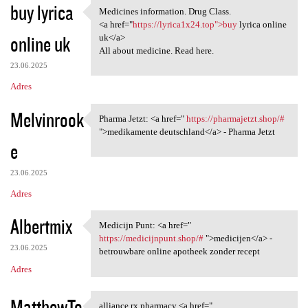
buy lyrica
Medicines information. Drug Class.
Medicines information. Drug
<a href="
https://lyrica1x24.top">buy
lyrica online
online uk
uk</a>
All about medicine. Read here.
23.06.2025
Adres
Melvinrook
Pharma Jetzt: <a href="
https://pharmajetzt.shop/#
Pharma Jetzt: <a href=" https
">medikamente deutschland</a> - Pharma Jetzt
e
23.06.2025
Adres
Albertmix
Medicijn Punt: <a href="
Medicijn Punt: <a href="
https://medicijnpunt.shop/#
">medicijen</a> -
23.06.2025
betrouwbare online apotheek zonder recept
Adres
MatthewTo
alliance rx pharmacy <a href="