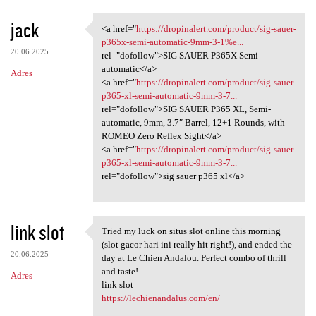
jack
<a href="
https://dropinalert.com/product/sig-sauer-
<a href="https://dropinalert
p365x-semi-automatic-9mm-3-1%e...
20.06.2025
rel="dofollow">SIG SAUER P365X Semi-
automatic</a>
Adres
<a href="
https://dropinalert.com/product/sig-sauer-
p365-xl-semi-automatic-9mm-3-7...
rel="dofollow">SIG SAUER P365 XL, Semi-
automatic, 9mm, 3.7″ Barrel, 12+1 Rounds, with
ROMEO Zero Reflex Sight</a>
<a href="
https://dropinalert.com/product/sig-sauer-
p365-xl-semi-automatic-9mm-3-7...
rel="dofollow">sig sauer p365 xl</a>
link slot
Tried my luck on situs slot online this morning
Tried my luck on situs slot
(slot gacor hari ini really hit right!), and ended the
20.06.2025
day at Le Chien Andalou. Perfect combo of thrill
and taste!
Adres
link slot
https://lechienandalus.com/en/