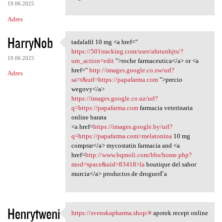
19.06.2025
Adres
HarryNob
tadalafil 10 mg <a href="
tadalafil 10 mg <a href="
https://501tracking.com/user/afutunhjts/?
19.06.2025
um_action=edit
">roche farmaceutica</a> or <a
href="
http://images.google.co.zw/url?
Adres
sa=t&url=https://papafarma.com
">precio
wegovy</a>
https://images.google.co.uz/url?
q=https://papafarma.com
farmacia veterinaria
online barata
<a href=
https://images.google.by/url?
q=https://papafarma.com>melatonina
10 mg
comprar</a> mycostatin farmacia and <a
href=
http://www.bqmoli.com/bbs/home.php?
mod=space&uid=83418>la
boutique del sabor
murcia</a> productos de droguerГ­a
Henrytweni
https://svenskapharma.shop/#
apotek recept online
https://svenskapharma.shop/#