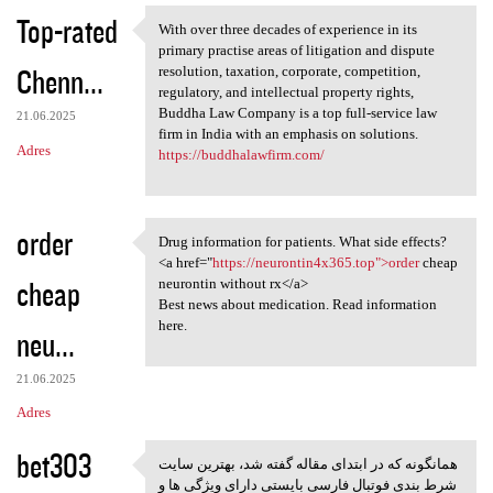
Top-rated
With over three decades of experience in its
With over three decades of
primary practise areas of litigation and dispute
Chenn...
resolution, taxation, corporate, competition,
regulatory, and intellectual property rights,
Buddha Law Company is a top full-service law
21.06.2025
firm in India with an emphasis on solutions.
Adres
https://buddhalawfirm.com/
order
Drug information for patients. What side effects?
Drug information for patients
<a href="
https://neurontin4x365.top">order
cheap
cheap
neurontin without rx</a>
Best news about medication. Read information
here.
neu...
21.06.2025
Adres
bet303
همانگونه که در ابتدای مقاله گفته شد، بهترین سایت
همانگونه که در ابتدای مقاله
شرط بندی فوتبال فارسی بایستی دارای ویژگی ها و