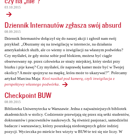
czy na „nie”?
03.10.2015
Dziennik Internautów zgłasza swój absurd
08.09.2015
Dziennik Internautów dołączył się do naszej akcji i zgłosił nam swój
przykład: „Oburzamy się na inwigilację w internecie, na działania
amerykańskich służb, ale co wiemy o inwigilacji na własnym podwórku?
Czy myślałeś, że gdy stoisz sobie pod blokiem, możesz być ciągle
obserwowany np. przez człowieka ze straży miejskiej, który siedzi przy
biurku i pije kawę? Czy myślałeś, ile naprawdę kamer może być w Twojej
okolicy? A może spojrzysz na mapkę, która może to ukazywać?”. Polecamy
artykuł Marcina Maja:
Ktoś nasikał pod kamerą, czyli inwigilacja z
perspektywy własnego podwórka
.
Checkpoint BUW
08.09.2015
Biblioteka Uniwersytecka w Warszawie. Jedna z najważniejszych bibliotek
akademickich w stolicy. Codziennie przewijają się przez nią setki studentów,
doktorantów i pracowników naukowych. Są również pasjonaci, samodzielni
badacze i warszawiacy, którzy poszukują niedostępnych gdzie indziej
pozycji. Wycieczka po mieście bez wizyty w BUW-ie też się nie liczy. W