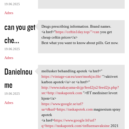
19.06.2025
Adres
can you get
Drugs prescribing information. Brand names.
Drugs prescribing information
<a href="
https://ceftin1day.top/">can
you get
che...
cheap ceftin prices</a>
Best what you want to know about pills. Get now.
19.06.2025
Adres
Danielnou
mollusker behandling apotek <a href="
mollusker behandling apotek
https://vintage-car.eu/user/morkjxclfe/
">aktivert
me
karbon apotek</a> or <a href="
http://www.nakayama-dr.jp/feed2js2/feed2js.php?
src=http://raskapotek.com
">fГҐ medisiner levert
19.06.2025
hjem</a>
Adres
https://www.google.se/url?
sa=t&url=https://raskapotek.com
magnesium spray
apotek
<a href=
https://www.google.bf/url?
q=https://raskapotek.com>influensavaksine
2021