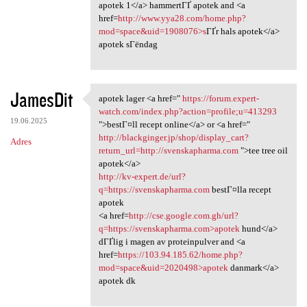
apotek 1</a> hammertГҐ apotek and <a
href=
http://www.yya28.com/home.php?
mod=space&uid=1908076>s
ГҐr hals apotek</a>
apotek sГёndag
JamesDit
apotek lager <a href="
https://forum.expert-
apotek lager <a href=" https:
watch.com/index.php?action=profile;u=413293
19.06.2025
">bestГ¤ll recept online</a> or <a href="
http://blackginger.jp/shop/display_cart?
Adres
return_url=http://svenskapharma.com
">tee tree oil
apotek</a>
http://kv-expert.de/url?
q=https://svenskapharma.com
bestГ¤lla recept
apotek
<a href=
http://cse.google.com.gh/url?
q=https://svenskapharma.com>apotek
hund</a>
dГҐlig i magen av proteinpulver and <a
href=
https://103.94.185.62/home.php?
mod=space&uid=2020498>apotek
danmark</a>
apotek dk