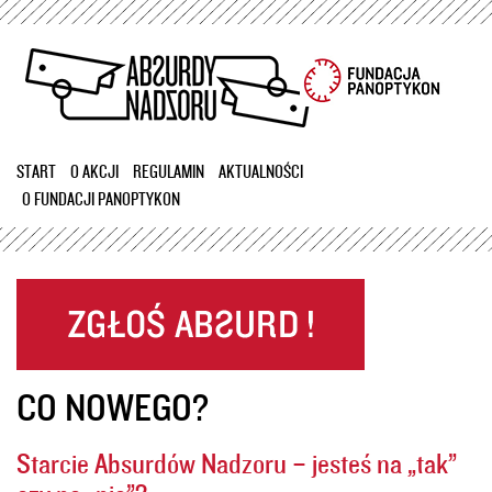
Przejdź
do
treści
START
O AKCJI
REGULAMIN
AKTUALNOŚCI
O FUNDACJI PANOPTYKON
CO NOWEGO?
Starcie Absurdów Nadzoru – jesteś na „tak”