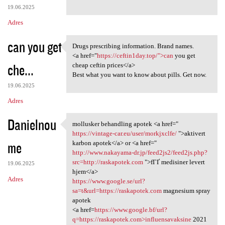
19.06.2025
Adres
can you get
Drugs prescribing information. Brand names.
Drugs prescribing information
<a href="
https://ceftin1day.top/">can
you get
che...
cheap ceftin prices</a>
Best what you want to know about pills. Get now.
19.06.2025
Adres
Danielnou
mollusker behandling apotek <a href="
mollusker behandling apotek
https://vintage-car.eu/user/morkjxclfe/
">aktivert
me
karbon apotek</a> or <a href="
http://www.nakayama-dr.jp/feed2js2/feed2js.php?
src=http://raskapotek.com
">fГҐ medisiner levert
19.06.2025
hjem</a>
Adres
https://www.google.se/url?
sa=t&url=https://raskapotek.com
magnesium spray
apotek
<a href=
https://www.google.bf/url?
q=https://raskapotek.com>influensavaksine
2021