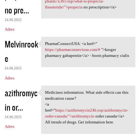
pharm7x365.top/what-is-propecia-
no pre...
finasteride/">propecia
no prescription</a>
24.06.2025
Adres
Melvinrook
PharmaConnectUSA: <a href="
PharmaConnectUSA: <a href="
https://pharmaconnectusa.com/#
">kroger
e
pharmacy gabapentin</a> - boots pharmacy cialis
24.06.2025
Adres
azithromyc
Medicines information. What side effects can this
Medicines information. What
medication cause?
in or...
<a
href="
https://azithromycin24h.top/azithromycin-
order-canada/">azithromycin
order canada</a>
24.06.2025
All trends of drugs. Get information here.
Adres