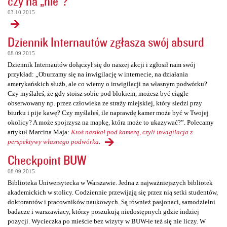
czy na „nie”?
03.10.2015
Dziennik Internautów zgłasza swój absurd
08.09.2015
Dziennik Internautów dołączył się do naszej akcji i zgłosił nam swój
przykład: „Oburzamy się na inwigilację w internecie, na działania
amerykańskich służb, ale co wiemy o inwigilacji na własnym podwórku?
Czy myślałeś, że gdy stoisz sobie pod blokiem, możesz być ciągle
obserwowany np. przez człowieka ze straży miejskiej, który siedzi przy
biurku i pije kawę? Czy myślałeś, ile naprawdę kamer może być w Twojej
okolicy? A może spojrzysz na mapkę, która może to ukazywać?”. Polecamy
artykuł Marcina Maja:
Ktoś nasikał pod kamerą, czyli inwigilacja z
perspektywy własnego podwórka
.
Checkpoint BUW
08.09.2015
Biblioteka Uniwersytecka w Warszawie. Jedna z najważniejszych bibliotek
akademickich w stolicy. Codziennie przewijają się przez nią setki studentów,
doktorantów i pracowników naukowych. Są również pasjonaci, samodzielni
badacze i warszawiacy, którzy poszukują niedostępnych gdzie indziej
pozycji. Wycieczka po mieście bez wizyty w BUW-ie też się nie liczy. W