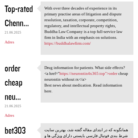
Top-rated
With over three decades of experience in its
With over three decades of
primary practise areas of litigation and dispute
Chenn...
resolution, taxation, corporate, competition,
regulatory, and intellectual property rights,
Buddha Law Company is a top full-service law
21.06.2025
firm in India with an emphasis on solutions.
Adres
https://buddhalawfirm.com/
order
Drug information for patients. What side effects?
Drug information for patients
<a href="
https://neurontin4x365.top">order
cheap
cheap
neurontin without rx</a>
Best news about medication. Read information
here.
neu...
21.06.2025
Adres
bet303
همانگونه که در ابتدای مقاله گفته شد، بهترین سایت
همانگونه که در ابتدای مقاله
شرط بندی فوتبال فارسی بایستی دارای ویژگی ها و