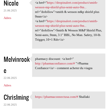
Nicole
<a href="
https://dropinalert.com/product/smith-
<a href="https://dropinalert
wesson-mp-shield-plus-semi-auto-9m...
21.06.2025
rel="dofollow">smith & wesson m&p shield plus
9mm</a>
Adres
<a href="
https://dropinalert.com/product/smith-
wesson-mp-shield-plus-semi-auto-9m...
rel="dofollow">Smith & Wesson M&P Shield Plus,
Semi-auto, 9mm, 3.1″ BBL, No Man. Safety, 10-lb.
Trigger, 10+1 Rds</a>
Melvinrook
pharmacy discount: <a href="
pharmacy discount: <a href="
http://pharmaconfiance.com/#
">Pharma
e
Confiance</a> - comment acheter du viagra
22.06.2025
Adres
ChrisIming
https://pharmaconnectusa.com/#
Shallaki
https://pharmaconnectusa.com/
22.06.2025