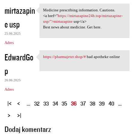
mirtazapin
Medicine prescribing information. Cautions.
Medicine prescribing
<a href="
https://mirtazapine24h.top/mirtazapine-
e usp
usp/">mirtazapine
usp</a>
Best news about medicine. Get here.
25.06.2025
Adres
EdwardGo
https://pharmajetzt.shop/#
bad apotheke online
https://pharmajetzt.shop/#
p
26.06.2025
Adres
S
…
32
33
34
35
36
37
38
39
40
…
t
r
o
Dodaj komentarz