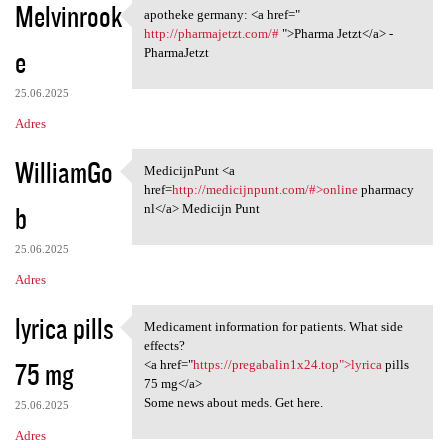
Melvinrook
apotheke germany: <a href="
apotheke germany: <a href="
http://pharmajetzt.com/#
">Pharma Jetzt</a> -
e
PharmaJetzt
25.06.2025
Adres
WilliamGo
MedicijnPunt <a
MedicijnPunt <a href=http:/
href=
http://medicijnpunt.com/#>online
pharmacy
b
nl</a> Medicijn Punt
25.06.2025
Adres
lyrica pills
Medicament information for patients. What side
Medicament information for
effects?
75 mg
<a href="
https://pregabalin1x24.top">lyrica
pills
75 mg</a>
Some news about meds. Get here.
25.06.2025
Adres