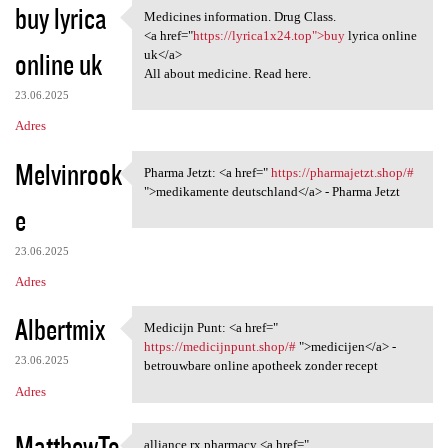
buy lyrica
Medicines information. Drug Class.
Medicines information. Drug
<a href="
https://lyrica1x24.top">buy
lyrica online
online uk
uk</a>
All about medicine. Read here.
23.06.2025
Adres
Melvinrook
Pharma Jetzt: <a href="
https://pharmajetzt.shop/#
Pharma Jetzt: <a href=" https
">medikamente deutschland</a> - Pharma Jetzt
e
23.06.2025
Adres
Albertmix
Medicijn Punt: <a href="
Medicijn Punt: <a href="
https://medicijnpunt.shop/#
">medicijen</a> -
23.06.2025
betrouwbare online apotheek zonder recept
Adres
MatthewTo
alliance rx pharmacy <a href="