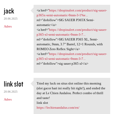
jack
<a href="
https://dropinalert.com/product/sig-sauer-
<a href="https://dropinalert
p365x-semi-automatic-9mm-3-1%e...
20.06.2025
rel="dofollow">SIG SAUER P365X Semi-
automatic</a>
Adres
<a href="
https://dropinalert.com/product/sig-sauer-
p365-xl-semi-automatic-9mm-3-7...
rel="dofollow">SIG SAUER P365 XL, Semi-
automatic, 9mm, 3.7″ Barrel, 12+1 Rounds, with
ROMEO Zero Reflex Sight</a>
<a href="
https://dropinalert.com/product/sig-sauer-
p365-xl-semi-automatic-9mm-3-7...
rel="dofollow">sig sauer p365 xl</a>
link slot
Tried my luck on situs slot online this morning
Tried my luck on situs slot
(slot gacor hari ini really hit right!), and ended the
20.06.2025
day at Le Chien Andalou. Perfect combo of thrill
and taste!
Adres
link slot
https://lechienandalus.com/en/