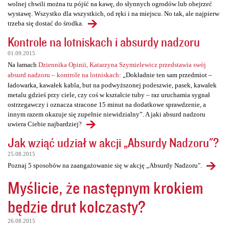
wolnej chwili można tu pójść na kawę, do słynnych ogrodów lub obejrzeć
wystawę. Wszystko dla wszystkich, od ręki i na miejscu. No tak, ale najpierw
trzeba się dostać do środka.
Kontrole na lotniskach i absurdy nadzoru
01.09.2015
Na łamach
Dziennika Opinii, Katarzyna Szymielewicz przedstawia swój
absurd nadzoru – kontrole na lotniskach
: „Dokładnie ten sam przedmiot –
ładowarka, kawałek kabla, but na podwyższonej podeszwie, pasek, kawałek
metalu gdzieś przy ciele, czy coś w kształcie tuby – raz uruchamia sygnał
ostrzegawczy i oznacza stracone 15 minut na dodatkowe sprawdzenie, a
innym razem okazuje się zupełnie niewidzialny”. A jaki absurd nadzoru
uwiera Ciebie najbardziej?
Jak wziąć udział w akcji „Absurdy Nadzoru"?
25.08.2015
Poznaj 5 sposobów na zaangażowanie się w akcję „Absurdy Nadzoru".
Myślicie, że następnym krokiem
będzie drut kolczasty?
26.08.2015