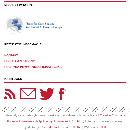
PROJEKT WSPIERA
PRZYDATNE INFORMACJE
KONTAKT
REGULAMIN STRONY
POLITYKA PRYWATNOŚCI (CIASTECZKA)
NA BIEŻĄCO
etter Panoptyka
Twitter
Facebook
<
Materiały na stronie cyfrowa-wyprawka.org są udostępniane na
licencji Creative Commons
Uznanie Autorstwa - Na tych samych warunkach 3.0 PL
(chyba że oznaczono inaczej).
Projekt strony:
RzeczyObrazkowe
oraz
Caltha
| Wykonanie:
Caltha