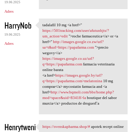
19.06.2025
Adres
HarryNob
tadalafil 10 mg <a href="
tadalafil 10 mg <a href="
https://501tracking.com/user/afutunhjts/?
19.06.2025
um_action=edit
">roche farmaceutica</a> or <a
href="
http://images.google.co.zw/url?
Adres
sa=t&url=https://papafarma.com
">precio
wegovy</a>
https://images.google.co.uz/url?
q=https://papafarma.com
farmacia veterinaria
online barata
<a href=
https://images.google.by/url?
q=https://papafarma.com>melatonina
10 mg
comprar</a> mycostatin farmacia and <a
href=
http://www.bqmoli.com/bbs/home.php?
mod=space&uid=83418>la
boutique del sabor
murcia</a> productos de droguerГ­a
Henrytweni
https://svenskapharma.shop/#
apotek recept online
https://svenskapharma.shop/#