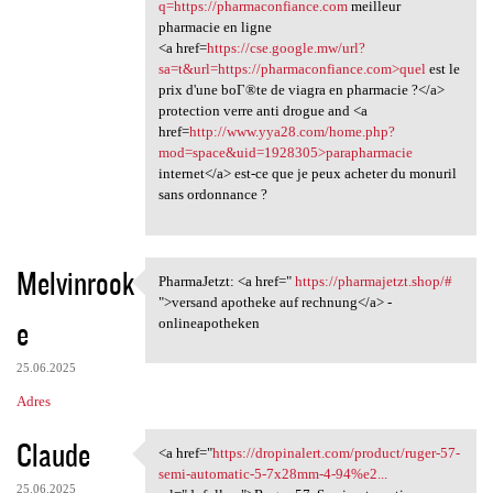
q=https://pharmaconfiance.com
meilleur
pharmacie en ligne
<a href=
https://cse.google.mw/url?
sa=t&url=https://pharmaconfiance.com>quel
est le
prix d'une boГ®te de viagra en pharmacie ?</a>
protection verre anti drogue and <a
href=
http://www.yya28.com/home.php?
mod=space&uid=1928305>parapharmacie
internet</a> est-ce que je peux acheter du monuril
sans ordonnance ?
Melvinrook
PharmaJetzt: <a href="
https://pharmajetzt.shop/#
PharmaJetzt: <a href=" https:
">versand apotheke auf rechnung</a> -
e
onlineapotheken
25.06.2025
Adres
Claude
<a href="
https://dropinalert.com/product/ruger-57-
<a href="https://dropinalert
semi-automatic-5-7x28mm-4-94%e2...
25.06.2025