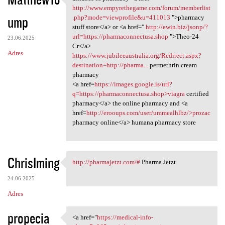
alliance rx pharmacy <a href=
http://www.empyrethegame.com/forum/memberlist
ump
.php?mode=viewprofile&u=411013
">pharmacy
stuff store</a> or <a href="
http://ewin.biz/jsonp/?
url=https://pharmaconnectusa.shop
">Theo-24
23.06.2025
Cr</a>
Adres
https://www.jubileeaustralia.org/Redirect.aspx?
destination=http://pharma...
permethrin cream
pharmacy
<a href=
https://images.google.is/url?
q=https://pharmaconnectusa.shop>viagra
certified
pharmacy</a> the online pharmacy and <a
href=
http://erooups.com/user/ummealhlbz/>prozac
pharmacy online</a> humana pharmacy store
ChrisIming
http://pharmajetzt.com/#
Pharma Jetzt
http://pharmajetzt.com/#
24.06.2025
Adres
propecia
<a href="
https://medical-info-
<a href="https://medical-info