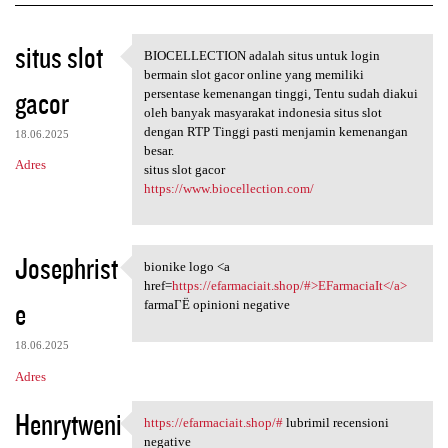
K
situs slot
BIOCELLECTION adalah situs untuk login
BIOCELLECTION adalah situs
o
bermain slot gacor online yang memiliki
gacor
m
persentase kemenangan tinggi, Tentu sudah diakui
oleh banyak masyarakat indonesia situs slot
e
dengan RTP Tinggi pasti menjamin kemenangan
18.06.2025
n
besar.
Adres
situs slot gacor
t
https://www.biocellection.com/
a
r
Josephrist
z
bionike logo <a
bionike logo <a href=https:/
href=
https://efarmaciait.shop/#>EFarmaciaIt</a>
e
e
farmaГЁ opinioni negative
18.06.2025
Adres
Henrytweni
https://efarmaciait.shop/#
lubrimil recensioni
https://efarmaciait.shop/#
negative