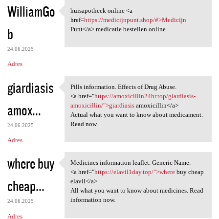
WilliamGo
huisapotheek online <a
huisapotheek online <a href
href=
https://medicijnpunt.shop/#>Medicijn
b
Punt</a> medicatie bestellen online
24.06.2025
Adres
giardiasis
Pills information. Effects of Drug Abuse.
Pills information. Effects of
<a href="
https://amoxicillin24hr.top/giardiasis-
amox...
amoxicillin/">giardiasis
amoxicillin</a>
Actual what you want to know about medicament.
Read now.
24.06.2025
Adres
where buy
Medicines information leaflet. Generic Name.
Medicines information leaflet
<a href="
https://elavil1day.top/">where
buy cheap
cheap...
elavil</a>
All what you want to know about medicines. Read
information now.
24.06.2025
Adres