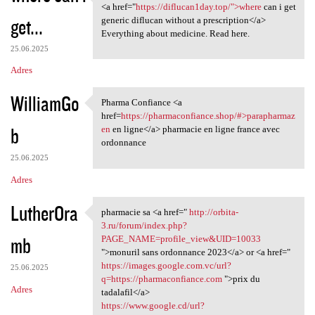
Medicines information sheet.
<a href="
https://diflucan1day.top/">where
can i get
get...
generic diflucan without a prescription</a>
Everything about medicine. Read here.
25.06.2025
Adres
WilliamGo
Pharma Confiance <a
Pharma Confiance <a href
href=
https://pharmaconfiance.shop/#>parapharmaz
b
en
en ligne</a> pharmacie en ligne france avec
ordonnance
25.06.2025
Adres
LutherOra
pharmacie sa <a href="
http://orbita-
pharmacie sa <a href=" http:/
3.ru/forum/index.php?
mb
PAGE_NAME=profile_view&UID=10033
">monuril sans ordonnance 2023</a> or <a href="
https://images.google.com.vc/url?
25.06.2025
q=https://pharmaconfiance.com
">prix du
Adres
tadalafil</a>
https://www.google.cd/url?