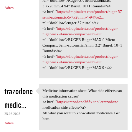
rel="dofollow">Ruger-57, Semi-automatic,
5.7x28mm, 4.94″ Barrel, 10+1 Rounds</a>
Adres
<a href="
https://dropinalert.com/product/ruger-57-
semi-automatic-5-7x28mm-4-94%e2...
rel="dofollow">ruger-57 pistol</a>
<a href="
https://dropinalert.com/product/ruger-
ruger-max-9-micro-compact-semi-aut...
rel="dofollow">RUGER Ruger MAX-9 Micro-
Compact, Semi-automatic, 9mm, 3.2″ Barrel, 10+1
Rounds</a>
<a href="
https://dropinalert.com/product/ruger-
ruger-max-9-micro-compact-semi-aut...
rel="dofollow">RUGER Ruger MAX 9 </a>
trazodone
Medicine information sheet. What side effects can
Medicine information sheet.
this medication cause?
medic...
<a href="
https://trazodone365x.top">trazodone
medication side effects</a>
All what you want to know about medicines. Get
25.06.2025
here.
Adres