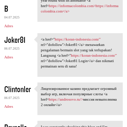
year round with its affordable <a
B
href=
https://informacolombia.com>https://informa
colombia.com</a>
04.07.2025
Adres
Joker81
<a href="
https://koran-indonesia.com/"
<a href="https://koran
rel="dofollow">Joker81</a> menawarkan
06.07.2025
pengalaman bermain slot yang tak terlupakan!
Langsung <a href="
https://koran-indonesia.com/"
Adres
rel="dofollow">Joker81 Login</a> dan nikmati
permainan seru di sana!
Clintonler
Лицензированное казино предлагает огромный
Лицензированное казино
выбор игр, включая популярные слоты <a
06.07.2025
href=
https://androsovo.ru/>
миссия невыполнима
2 онлайн</a>
Adres
I was constantly checking this blog and I’m