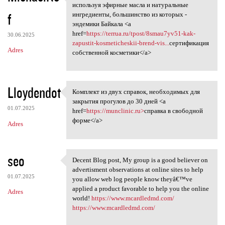
Производим уходовую SPA
используя эфирные масла и натуральные
f
ингредиенты, большинство из которых -
эндемики Байкала <a
href=
https://terrua.ru/tpost/8smau7yv51-kak-
30.06.2025
zapustit-kosmeticheskii-brend-vis...
сертификация
Adres
собственной косметики</a>
Lloydendot
Комплект из двух справок, необходимых для
Комплект из двух справок,
закрытия прогулов до 30 дней <a
01.07.2025
href=
https://munclinic.ru>
справка в свободной
форме</a>
Adres
seo
Decent Blog post, My group is a good believer on
Decent Blog post, My group is
advertisment observations at online sites to help
01.07.2025
you allow web log people know theyâ€™ve
applied a product favorable to help you the online
Adres
world!
https://www.mcardledmd.com/
https://www.mcardledmd.com/