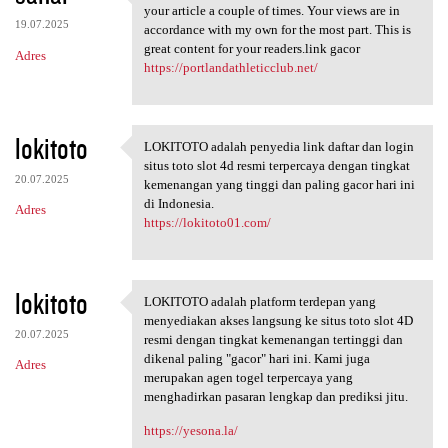
You make so many great points
your article a couple of times. Your views are in
19.07.2025
accordance with my own for the most part. This is
great content for your readers.link gacor
Adres
https://portlandathleticclub.net/
lokitoto
LOKITOTO adalah penyedia link daftar dan login
LOKITOTO adalah penyedia link
situs toto slot 4d resmi terpercaya dengan tingkat
20.07.2025
kemenangan yang tinggi dan paling gacor hari ini
di Indonesia.
Adres
https://lokitoto01.com/
lokitoto
LOKITOTO adalah platform terdepan yang
LOKITOTO adalah platform
menyediakan akses langsung ke situs toto slot 4D
20.07.2025
resmi dengan tingkat kemenangan tertinggi dan
dikenal paling "gacor" hari ini. Kami juga
Adres
merupakan agen togel terpercaya yang
menghadirkan pasaran lengkap dan prediksi jitu.
https://yesona.la/