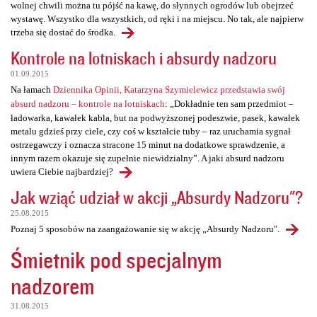
wolnej chwili można tu pójść na kawę, do słynnych ogrodów lub obejrzeć
wystawę. Wszystko dla wszystkich, od ręki i na miejscu. No tak, ale najpierw
trzeba się dostać do środka.
Kontrole na lotniskach i absurdy nadzoru
01.09.2015
Na łamach
Dziennika Opinii, Katarzyna Szymielewicz przedstawia swój
absurd nadzoru – kontrole na lotniskach
: „Dokładnie ten sam przedmiot –
ładowarka, kawałek kabla, but na podwyższonej podeszwie, pasek, kawałek
metalu gdzieś przy ciele, czy coś w kształcie tuby – raz uruchamia sygnał
ostrzegawczy i oznacza stracone 15 minut na dodatkowe sprawdzenie, a
innym razem okazuje się zupełnie niewidzialny”. A jaki absurd nadzoru
uwiera Ciebie najbardziej?
Jak wziąć udział w akcji „Absurdy Nadzoru"?
25.08.2015
Poznaj 5 sposobów na zaangażowanie się w akcję „Absurdy Nadzoru".
Śmietnik pod specjalnym
nadzorem
31.08.2015