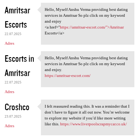
Amritsar
Hello, Myself Anshu Verma providing best dating
Hello, Myself Anshu Verma
services in Amritsar So plz click on my keyword
Escorts
and enjoy
<a href="
https://amritsar-escort.com/">Amritsar
Escorts</a>
22.07.2025
Adres
Escorts in
Hello, Myself Anshu Verma providing best dating
Hello, Myself Anshu Verma
services in Amritsar So plz click on my keyword
Amritsar
and enjoy.
https://amritsar-escort.com/
22.07.2025
Adres
Croshco
I felt reassured reading this. It was a reminder that I
I felt reassured reading this
don’t have to figure it all out now. You’re welcome
23.07.2025
to explore my website if you’d like more writing
like this.
https://www.liverpoolscrapmycar.co.uk/
Adres