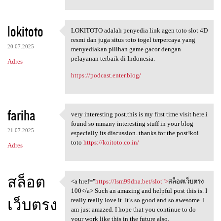
lokitoto
LOKITOTO adalah penyedia link agen toto slot 4D
LOKITOTO adalah penyedia link
resmi dan juga situs toto togel terpercaya yang
20.07.2025
menyediakan pilihan game gacor dengan
pelayanan terbaik di Indonesia.
Adres
https://podcast.enter.blog/
fariha
very interesting post.this is my first time visit here.i
very interesting post.this is
found so mmany interesting stuff in your blog
21.07.2025
especially its discussion..thanks for the post!koi
toto
https://koitoto.co.in/
Adres
สล็อต
<a href="
https://lsm99dna.bet/slot">
สล็อตเว็บตรง
<a href="https://lsm99dna.bet
100</a> Such an amazing and helpful post this is. I
เว็บตรง
really really love it. It’s so good and so awesome. I
am just amazed. I hope that you continue to do
your work like this in the future also.