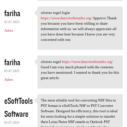
fariha
olxtoto togel login
olxtoto togel login https:/
https://www.dancetotheradio.org/
Approve Thank
02.07.2025
you because you have been willing to share
information with us. we will always appreciate all
Adres
you have done here because I know you are very
concerned with our.
fariha
olxtoto togel
https://www.dancetotheradio.org/
olxtoto togel https://www
Good I am very much pleased with the contents
03.07.2025
you have mentioned. I wanted to thank you for this
great article.
Adres
eSoftTools
The most reliable tool for converting NSF files to
The most reliable tool for
PST format is eSoftTools NSF to PST Converter
Software
Software. Designed for efficiency, this tool is ideal
for users looking for a simple solution to transfer
their Lotus Notes NSF emails to Outlook PST
03.07.2025