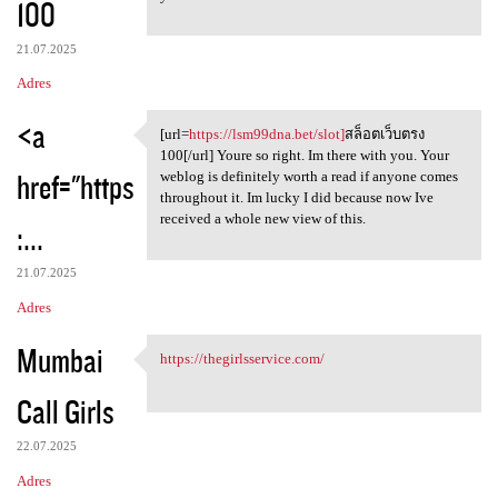
100
21.07.2025
Adres
<a
[url=
https://lsm99dna.bet/slot]
สล็อตเว็บตรง
[url=https://lsm99dna.bet
100[/url] Youre so right. Im there with you. Your
href="https
weblog is definitely worth a read if anyone comes
throughout it. Im lucky I did because now Ive
received a whole new view of this.
:...
21.07.2025
Adres
Mumbai
https://thegirlsservice.com/
https://thegirlsservice.com/
Call Girls
22.07.2025
Adres