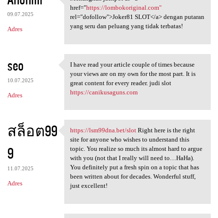
Menangkan jackpot di <a href=
href="
https://lombokoriginal.com"
09.07.2025
rel="dofollow">Joker81 SLOT</a> dengan putaran
yang seru dan peluang yang tidak terbatas!
Adres
seo
I have read your article couple of times because
I have read your article
your views are on my own for the most part. It is
10.07.2025
great content for every reader. judi slot
https://canikusaguns.com
Adres
สล็อต99
https://lsm99dna.bet/slot
Right here is the right
https://lsm99dna.bet/slot
site for anyone who wishes to understand this
9
topic. You realize so much its almost hard to argue
with you (not that I really will need to…HaHa).
You definitely put a fresh spin on a topic that has
11.07.2025
been written about for decades. Wonderful stuff,
Adres
just excellent!