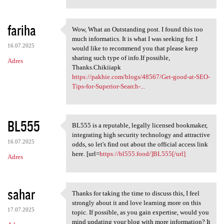
fariha
Wow, What an Outstanding post. I found this too
Wow, What an Outstanding post
much informatics. It is what I was seeking for. I
16.07.2025
would like to recommend you that please keep
sharing such type of info.If possible,
Adres
Thanks.Chikiiapk
https://pakhie.com/blogs/48567/Get-good-at-SEO-
Tips-for-Superior-Search-...
BL555
BL555 is a reputable, legally licensed bookmaker,
BL555 is a reputable, legally
integrating high security technology and attractive
16.07.2025
odds, so let's find out about the official access link
here. [url=
https://bl555.food/]BL555[/url]
Adres
sahar
Thanks for taking the time to discuss this, I feel
Thanks for taking the time to
strongly about it and love learning more on this
17.07.2025
topic. If possible, as you gain expertise, would you
mind updating your blog with more information? It