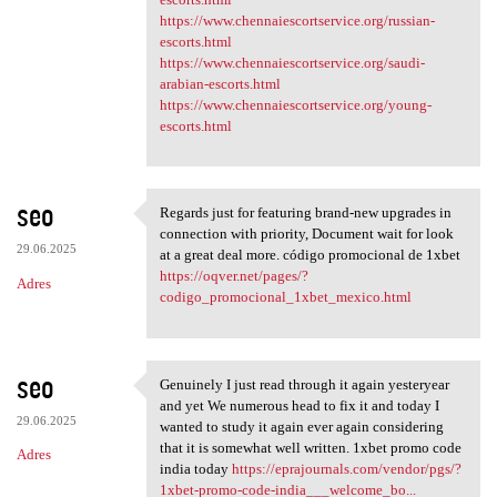
https://www.chennaiescortservice.org/russian-
escorts.html
https://www.chennaiescortservice.org/saudi-
arabian-escorts.html
https://www.chennaiescortservice.org/young-
escorts.html
seo
Regards just for featuring brand-new upgrades in
Regards just for featuring
connection with priority, Document wait for look
29.06.2025
at a great deal more. código promocional de 1xbet
https://oqver.net/pages/?
Adres
codigo_promocional_1xbet_mexico.html
seo
Genuinely I just read through it again yesteryear
Genuinely I just read through
and yet We numerous head to fix it and today I
29.06.2025
wanted to study it again ever again considering
that it is somewhat well written. 1xbet promo code
Adres
india today
https://eprajournals.com/vendor/pgs/?
1xbet-promo-code-india___welcome_bo...