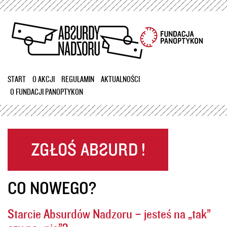
Przejdź
do
treści
START
O AKCJI
REGULAMIN
AKTUALNOŚCI
O FUNDACJI PANOPTYKON
CO NOWEGO?
Starcie Absurdów Nadzoru – jesteś na „tak”