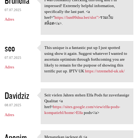
Brunella
I was constantly checking
impressed! Extremely helpful information,
07.07.2025
specifically the last part. <a
href="
https://lsm99dna.bet/slot">
รวมเว็บ
Adres
สล็อต</a>.
seo
This unique is a fantastic put up I just spotted
This unique is a fantastic
using show it again. Suggest whatever I wanted to
07.07.2025
ascertain optimism through forthcoming you are
likely to remain for the purpose of showing this
Adres
terrific put up. IPTV UK
https://xtremehd-uk.uk/
Davidziz
Seit vielen Jahren stehen Elfa Pods fur zuverlassige
Seit vielen Jahren stehen
Qualitat <a
08.07.2025
href=
https://sites.google.com/view/elfa-pods-
kompatiebl/home>Elfa
pods</a>
Adres
Anonim
Menangkan jackpot di <a