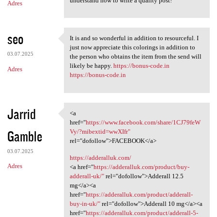
understand how to write a quality post!
Adres
seo
It is and so wonderful in addition to resourceful. I
It is and so wonderful in
just now appreciate this colorings in addition to
03.07.2025
the person who obtains the item from the send will
likely be happy.
https://bonus-code.in
Adres
https://bonus-code.in
Jarrid
<a
<a href="https://www.facebook
href="
https://www.facebook.com/share/1CJ79feW
Gamble
Vy/?mibextid=wwXIfr"
rel="dofollow">FACEBOOK</a>
03.07.2025
https://adderalluk.com/
Adres
<a href="
https://adderalluk.com/product/buy-
adderall-uk/"
rel="dofollow">Adderall 12.5
mg</a><a
href="
https://adderalluk.com/product/adderall-
buy-in-uk/"
rel="dofollow">Adderall 10 mg</a><a
href="
https://adderalluk.com/product/adderall-5-