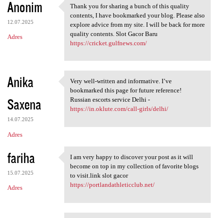
Anonim
Thank you for sharing a bunch of this quality
Thank you for sharing a bunch
contents, I have bookmarked your blog. Please also
12.07.2025
explore advice from my site. I will be back for more
quality contents. Slot Gacor Baru
Adres
https://cricket.gulfnews.com/
Anika
Very well-written and informative. I’ve
Very well-written and
bookmarked this page for future reference!
Saxena
Russian escorts service Delhi -
https://in.oklute.com/call-girls/delhi/
14.07.2025
Adres
fariha
I am very happy to discover your post as it will
I am very happy to discover
become on top in my collection of favorite blogs
15.07.2025
to visit.link slot gacor
https://portlandathleticclub.net/
Adres