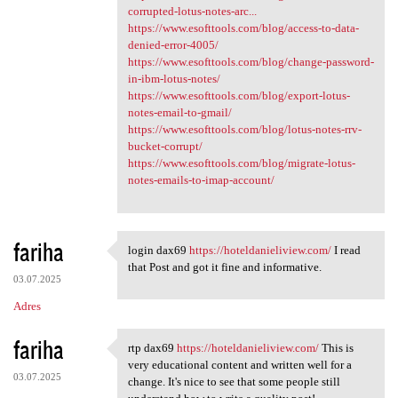
corrupted-lotus-notes-arc...
https://www.esofttools.com/blog/access-to-data-
denied-error-4005/
https://www.esofttools.com/blog/change-password-
in-ibm-lotus-notes/
https://www.esofttools.com/blog/export-lotus-
notes-email-to-gmail/
https://www.esofttools.com/blog/lotus-notes-rrv-
bucket-corrupt/
https://www.esofttools.com/blog/migrate-lotus-
notes-emails-to-imap-account/
fariha
login dax69
https://hoteldanieliview.com/
I read
login dax69 https:/
that Post and got it fine and informative.
03.07.2025
Adres
fariha
rtp dax69
https://hoteldanieliview.com/
This is
rtp dax69 https:/
very educational content and written well for a
03.07.2025
change. It's nice to see that some people still