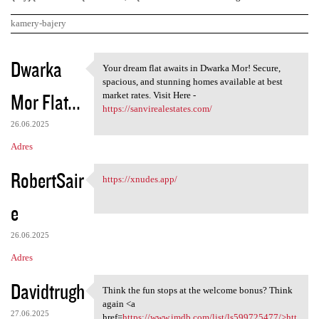
kamery-bajery
K
Dwarka
Your dream flat awaits in Dwarka Mor! Secure,
Your dream flat awaits in
o
spacious, and stunning homes available at best
Mor Flat...
m
market rates. Visit Here -
https://sanvirealestates.com/
e
26.06.2025
n
Adres
t
RobertSair
a
https://xnudes.app/
https://xnudes.app/
r
e
z
e
26.06.2025
Adres
Davidtrugh
Think the fun stops at the welcome bonus? Think
Think the fun stops at the
again <a
27.06.2025
href=
https://www.imdb.com/list/ls599725477/>htt