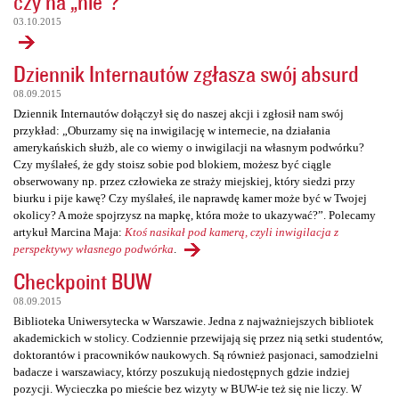
czy na „nie”?
03.10.2015
Dziennik Internautów zgłasza swój absurd
08.09.2015
Dziennik Internautów dołączył się do naszej akcji i zgłosił nam swój
przykład: „Oburzamy się na inwigilację w internecie, na działania
amerykańskich służb, ale co wiemy o inwigilacji na własnym podwórku?
Czy myślałeś, że gdy stoisz sobie pod blokiem, możesz być ciągle
obserwowany np. przez człowieka ze straży miejskiej, który siedzi przy
biurku i pije kawę? Czy myślałeś, ile naprawdę kamer może być w Twojej
okolicy? A może spojrzysz na mapkę, która może to ukazywać?”. Polecamy
artykuł Marcina Maja:
Ktoś nasikał pod kamerą, czyli inwigilacja z
perspektywy własnego podwórka
.
Checkpoint BUW
08.09.2015
Biblioteka Uniwersytecka w Warszawie. Jedna z najważniejszych bibliotek
akademickich w stolicy. Codziennie przewijają się przez nią setki studentów,
doktorantów i pracowników naukowych. Są również pasjonaci, samodzielni
badacze i warszawiacy, którzy poszukują niedostępnych gdzie indziej
pozycji. Wycieczka po mieście bez wizyty w BUW-ie też się nie liczy. W