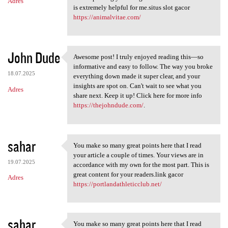
Adres
is extremely helpful for me.situs slot gacor
https://animalvitae.com/
John Dude
Awesome post! I truly enjoyed reading this—so
Awesome post! I truly enjoyed
informative and easy to follow. The way you broke
18.07.2025
everything down made it super clear, and your
insights are spot on. Can't wait to see what you
Adres
share next. Keep it up! Click here for more info
https://thejohndude.com/
.
sahar
You make so many great points here that I read
You make so many great points
your article a couple of times. Your views are in
19.07.2025
accordance with my own for the most part. This is
great content for your readers.link gacor
Adres
https://portlandathleticclub.net/
sahar
You make so many great points here that I read