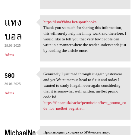
แทง
https://lsm99dna.bet/sportbooks
https://lsm99dna.bet
Thank you so much for sharing this information,
บอล
this will surely help me in my work and therefore, I
would like to tell you that very few people can
write in a manner where the reader understands just
29.06.2025
by reading the article once.
Adres
seo
Genuinely I just read through it again yesteryear
Genuinely I just read through
and yet We numerous head to fix it and today I
30.06.2025
wanted to study it again ever again considering
that it is somewhat well written. melbet promo
Adres
code bd
https://fineart.sk/cache/permission/best_promo_co
de_for_melbet_registrat...
MichaelNo
Производим уходовую SPA-косметику,