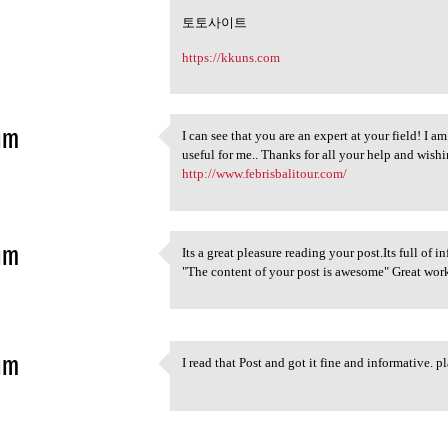
5
토토사이트
https://kkuns.com
im
I can see that you are an expert at your field! I 
I can see that you are an
useful for me.. Thanks for all your help and wishi
5
http://www.febrisbalitour.com/
im
Its a great pleasure reading your post.Its full of
Its a great pleasure reading
"The content of your post is awesome" Great wo
5
im
I read that Post and got it fine and informative.
I read that Post and got it
5