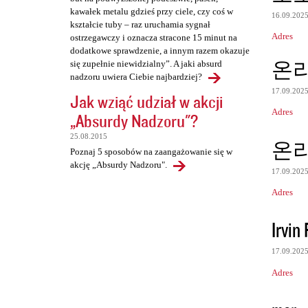
kawałek metalu gdzieś przy ciele, czy coś w
16.09.202
kształcie tuby – raz uruchamia sygnał
Adres
ostrzegawczy i oznacza stracone 15 minut na
dodatkowe sprawdzenie, a innym razem okazuje
온라
się zupełnie niewidzialny”. A jaki absurd
nadzoru uwiera Ciebie najbardziej?
17.09.202
Jak wziąć udział w akcji
Adres
„Absurdy Nadzoru"?
25.08.2015
온라
Poznaj 5 sposobów na zaangażowanie się w
akcję „Absurdy Nadzoru".
17.09.202
Adres
Irvin
17.09.202
Adres