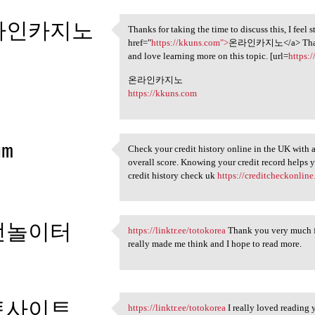
라인카지노
Thanks for taking the time to discuss this, I feel 
Thanks for taking the time to
href="
https://kkuns.com">
온라인카지노</a> Thanks for
5
and love learning more on this topic. [url=
https:
온라인카지노
https://kkuns.com
im
Check your credit history online in the UK with a
Check your credit history
overall score. Knowing your credit record helps yo
5
credit history check uk
https://creditcheckonline
전놀이터
https://linktr.ee/totokorea
Thank you very much for
https://linktr.ee/totokorea
really made me think and I hope to read more.
5
토사이트
https://linktr.ee/totokorea
I really loved reading 