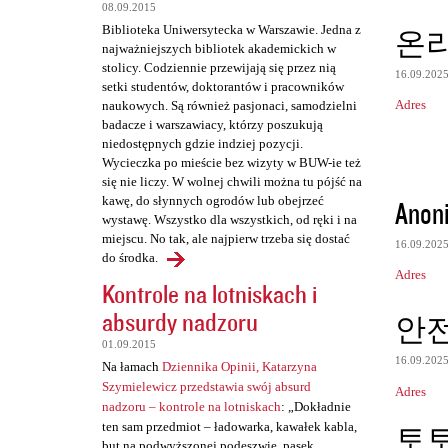
t
08.09.2015
Biblioteka Uniwersytecka w Warszawie. Jedna z
온
a
najważniejszych bibliotek akademickich w
r
stolicy. Codziennie przewijają się przez nią
16.09.202
setki studentów, doktorantów i pracowników
z
Adres
naukowych. Są również pasjonaci, samodzielni
e
badacze i warszawiacy, którzy poszukują
niedostępnych gdzie indziej pozycji.
Wycieczka po mieście bez wizyty w BUW-ie też
się nie liczy. W wolnej chwili można tu pójść na
kawę, do słynnych ogrodów lub obejrzeć
Anon
wystawę. Wszystko dla wszystkich, od ręki i na
miejscu. No tak, ale najpierw trzeba się dostać
16.09.202
do środka.
Adres
Kontrole na lotniskach i
absurdy nadzoru
안
01.09.2015
16.09.202
Na łamach
Dziennika Opinii, Katarzyna
Szymielewicz przedstawia swój absurd
Adres
nadzoru – kontrole na lotniskach
: „Dokładnie
ten sam przedmiot – ładowarka, kawałek kabla,
토
but na podwyższonej podeszwie, pasek,