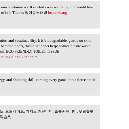
 much informatics. It is what i was searching for.I would like
h type of info.Thanks 방이동노래방
https://bang-
fort and sustainability. It is biodegradable, gentle on skin,
 bamboo fibers, this toilet paper helps reduce plastic waste
d fresh. ECO FRIENDLY TOILET TISSUE
t-tissue-and-kitchen-ro...
ategy, and shooting skill, turning every game into a fierce battle
노, 토토사이트, 카지노 커뮤니티, 슬롯커뮤니티, 무료슬롯
검증, 온라인카지노,
마틱슬롯