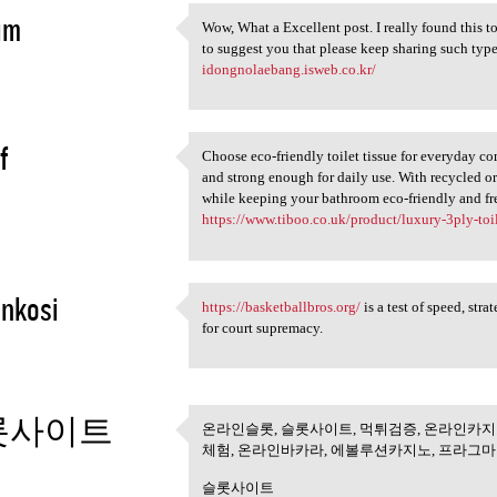
im
Wow, What a Excellent post. I really found this to
Wow, What a Excellent post. I
to suggest you that please keep sharing suc
5
idongnolaebang.isweb.co.kr/
f
Choose eco-friendly toilet tissue for everyday com
Choose eco-friendly toilet
and strong enough for daily use. With recycled or
5
while keeping your bathroom eco-friendly an
https://www.tiboo.co.uk/product/luxury-3ply-toile
nkosi
https://basketballbros.org/
is a test of speed, str
https://basketballbros.org/
for court supremacy.
5
롯사이트
온라인슬롯, 슬롯사이트, 먹튀검증, 온라인카지
온라인슬롯, 슬롯사이트, 먹튀
체험, 온라인바카라, 에볼루션카지노, 프라그
5
슬롯사이트