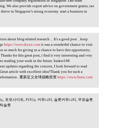
ssle-free company registration in Singapore. Our team
ng. We also provide expert advice on government grants, tax
thrive in Singapore’s strong economy. start a business in
ion about blog-related research ... It's a good post .. keep
nge
https://www.skyux.com
it was a wonderful chance to visit
ou so much for giving us a chance to have this opportunity..
Thanks for this great post, i find it very interesting and very
 to reading your work in the future. basket168
nt updates regarding the concern, I look forward to read
Great article with excellent idea!Thank you for such a
his great information.. 重新定义全球战略投资
https://www.finnu.com
노, 토토사이트, 카지노 커뮤니티, 슬롯커뮤니티, 무료슬롯
검증, 온라인카지노,
마틱슬롯