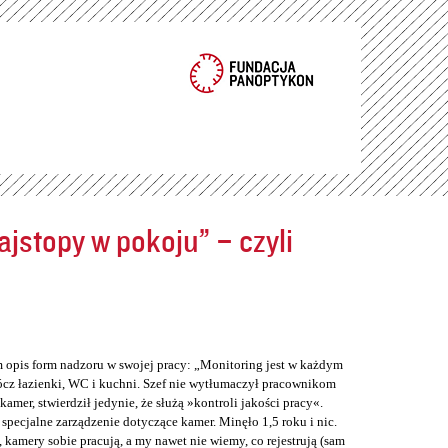
jstopy w pokoju” – czyli
m opis form nadzoru w swojej pracy: „Monitoring jest w każdym
cz łazienki, WC i kuchni. Szef nie wytłumaczył pracownikom
er, stwierdził jedynie, że służą »kontroli jakości pracy«.
 specjalne zarządzenie dotyczące kamer. Minęło 1,5 roku i nic.
 kamery sobie pracują, a my nawet nie wiemy, co rejestrują (sam