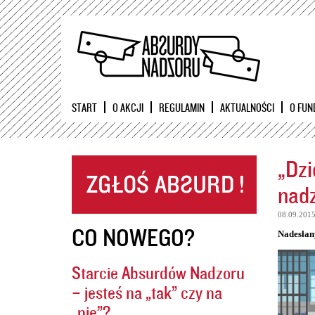
START
O AKCJI
REGULAMIN
AKTUALNOŚCI
O FUN
„Dzi
nadz
08.09.201
CO NOWEGO?
Nadesłan
Starcie Absurdów Nadzoru
– jesteś na „tak” czy na
„nie”?