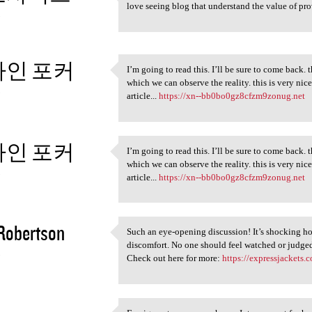
https://linktr.ee/totokorea I
love seeing blog that understand the value of prov
5
인 포커
I’m going to read this. I’ll be sure to come back. t
I’m going to read this. I’ll
which we can observe the reality. this is very nic
5
article...
https://xn--bb0bo0gz8cfzm9zonug.net
인 포커
I’m going to read this. I’ll be sure to come back. t
I’m going to read this. I’ll
which we can observe the reality. this is very nic
5
article...
https://xn--bb0bo0gz8cfzm9zonug.net
 Robertson
Such an eye-opening discussion! It’s shocking h
Such an eye-opening
discomfort. No one should feel watched or judged 
5
Check out here for more:
https://expressjackets