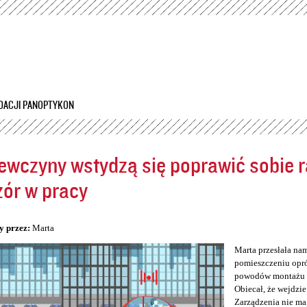
Przejdź
do
treści
DACJI PANOPTYKON
ewczyny wstydzą się poprawić sobie ra
ór w pracy
5
y przez:
Marta
Marta przesłała na
pomieszczeniu opró
powodów montażu kam
Obiecał, że wejdzie
Zarządzenia nie ma,