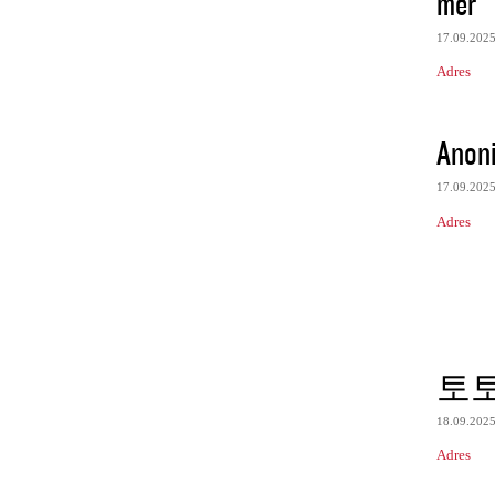
mer
17.09.202
Adres
Anon
17.09.202
Adres
토
18.09.202
Adres