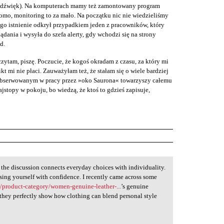
ż dźwięk). Na komputerach mamy też zamontowany program
omo, monitoring to za mało. Na początku nic nie wiedzieliśmy
ego istnienie odkrył przypadkiem jeden z pracowników, który
lądania i wysyła do szefa alerty, gdy wchodzi się na strony
d.
zytam, piszę. Poczucie, że kogoś okradam z czasu, za który mi
ikt mi nie płaci. Zauważyłam też, że stałam się o wiele bardziej
s obserwowanym w pracy przez »oko Saurona« towarzyszy całemu
stopy w pokoju, bo wiedzą, że ktoś to gdzieś zapisuje,
 the discussion connects everyday choices with individuality.
sing yourself with confidence. I recently came across some
m/product-category/women-genuine-leather-...
’s genuine
 they perfectly show how clothing can blend personal style