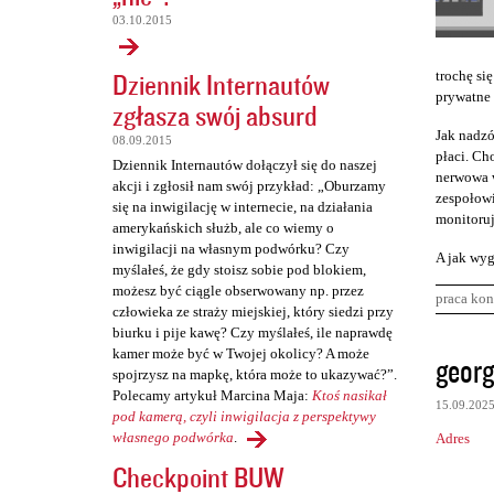
03.10.2015
Dziennik Internautów
trochę się
prywatne 
zgłasza swój absurd
Jak nadzó
08.09.2015
płaci. Cho
Dziennik Internautów dołączył się do naszej
nerwowa w
akcji i zgłosił nam swój przykład: „Oburzamy
zespołowi
się na inwigilację w internecie, na działania
monitoruj
amerykańskich służb, ale co wiemy o
inwigilacji na własnym podwórku? Czy
A jak wyg
myślałeś, że gdy stoisz sobie pod blokiem,
możesz być ciągle obserwowany np. przez
praca kon
człowieka ze straży miejskiej, który siedzi przy
biurku i pije kawę? Czy myślałeś, ile naprawdę
K
kamer może być w Twojej okolicy? A może
georg
spojrzysz na mapkę, która może to ukazywać?”.
o
Polecamy artykuł Marcina Maja:
Ktoś nasikał
15.09.202
m
pod kamerą, czyli inwigilacja z perspektywy
własnego podwórka
.
Adres
e
Checkpoint BUW
n