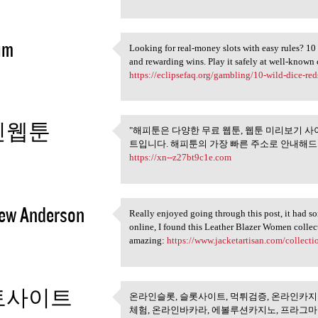
im
Looking for real-money slots with easy rules? 1
Looking for real-money slots
and rewarding wins. Play it safely at well-known
5
https://eclipsefaq.org/gambling/10-wild-dice-reds
인웹툰
"해피툰은 다양한 무료 웹툰, 웹툰 미리보기 사
"해피툰은 다양한 무료 웹툰, 
트입니다. 해피툰의 가장 빠른 주소로 안내해드리
5
https://xn--z27bt9c1e.com
ew Anderson
Really enjoyed going through this post, it had s
Really enjoyed going through
online, I found this Leather Blazer Women collect
5
amazing:
https://www.jacketartisan.com/collecti
토사이트
온라인슬롯, 슬롯사이트, 먹튀검증, 온라인카지
온라인슬롯, 슬롯사이트, 먹튀
체험, 온라인바카라, 에볼루션카지노, 프라그