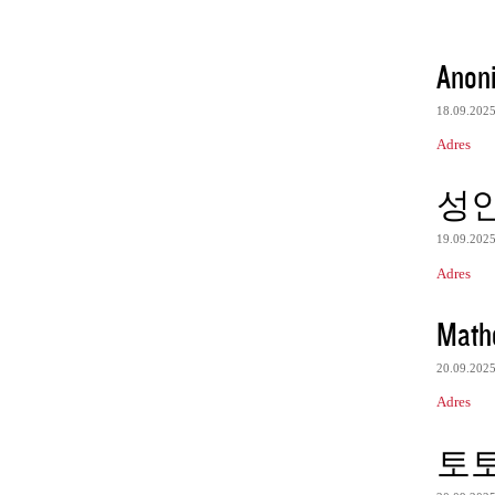
Anon
18.09.202
Adres
성
19.09.202
Adres
Math
20.09.202
Adres
토