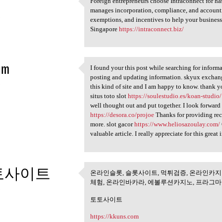
Foreign entrepreneurs choose Intraconnect for ha
Foreign entrepreneurs choose
manages incorporation, compliance, and accounti
5
exemptions, and incentives to help your business 
Singapore
https://intraconnect.biz/
im
I found your this post while searching for informat
I found your this post while
posting and updating information. skyux excha
5
this kind of site and I am happy to know. thank y
situs toto slot
https://soulestudio.es/koan-studio/
well thought out and put together. I look forward
https://desora.co/projoe
Thanks for providing rece
more. slot gacor
https://www.heliosazoulay.com/
valuable article. I really appreciate for t
토사이트
온라인슬롯, 슬롯사이트, 먹튀검증, 온라인카지
온라인슬롯, 슬롯사이트, 먹튀
체험, 온라인바카라, 에볼루션카지노, 프라그
5
토토사이트
https://kkuns.com