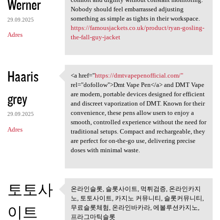
Werner
Nobody should feel embarrassed adjusting
something as simple as tights in their workspace.
29.09.2025
https://famousjackets.co.uk/product/ryan-gosling-
Adres
the-fall-guy-jacket
Haaris
<a href="
https://dmtvapepenofficial.com/"
<a href="https:/
rel="dofollow">Dmt Vape Pen</a> and DMT Vape
grey
are modern, portable devices designed for efficient
and discreet vaporization of DMT. Known for their
convenience, these pens allow users to enjoy a
29.09.2025
smooth, controlled experience without the need for
Adres
traditional setups. Compact and rechargeable, they
are perfect for on-the-go use, delivering precise
doses with minimal waste.
토토사
온라인슬롯, 슬롯사이트, 먹튀검증, 온라인카지
온라인슬롯, 슬롯사이트, 먹튀검
노, 토토사이트, 카지노 커뮤니티, 슬롯커뮤니티,
증, 온라인카지노,
이트
무료슬롯체험, 온라인바카라, 에볼루션카지노,
프라그마틱슬롯