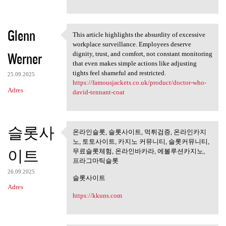
Glenn
This article highlights the absurdity of excessive
This article highlights the
workplace surveillance. Employees deserve
Werner
dignity, trust, and comfort, not constant monitoring
that even makes simple actions like adjusting
tights feel shameful and restricted.
25.09.2025
https://famousjackets.co.uk/product/doctor-who-
Adres
david-tennant-coat
슬롯사
온라인슬롯, 슬롯사이트, 먹튀검증, 온라인카지
온라인슬롯, 슬롯사이트, 먹튀검
노, 토토사이트, 카지노 커뮤니티, 슬롯커뮤니티,
증, 온라인카지노,
이트
무료슬롯체험, 온라인바카라, 에볼루션카지노,
프라그마틱슬롯
26.09.2025
슬롯사이트
Adres
https://kkuns.com