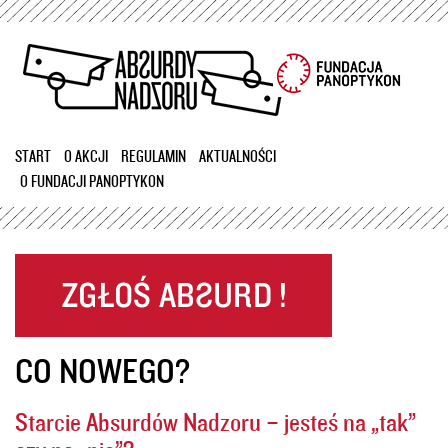
Przejdź
do
treści
START
O AKCJI
REGULAMIN
AKTUALNOŚCI
O FUNDACJI PANOPTYKON
CO NOWEGO?
Starcie Absurdów Nadzoru – jesteś na „tak”