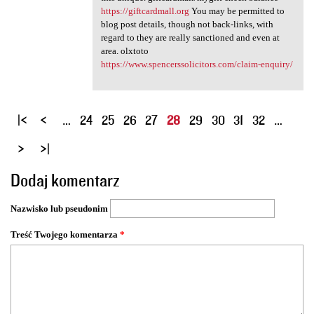
https://giftcardmall.org
You may be permitted to
blog post details, though not back-links, with
regard to they are really sanctioned and even at
area. olxtoto
https://www.spencerssolicitors.com/claim-enquiry/
S
…
24
25
26
27
28
29
30
31
32
…
t
r
o
Dodaj komentarz
n
y
Nazwisko lub pseudonim
Treść Twojego komentarza
*