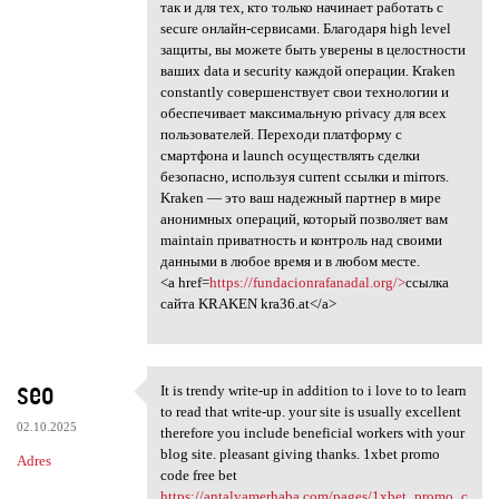
так и для тех, кто только начинает работать с
secure онлайн-сервисами. Благодаря high level
защиты, вы можете быть уверены в целостности
ваших data и security каждой операции. Kraken
constantly совершенствует свои технологии и
обеспечивает максимальную privacy для всех
пользователей. Переходи платформу с
смартфона и launch осуществлять сделки
безопасно, используя current ссылки и mirrors.
Kraken — это ваш надежный партнер в мире
анонимных операций, который позволяет вам
maintain приватность и контроль над своими
данными в любое время и в любом месте.
<a href=
https://fundacionrafanadal.org/>
ссылка
сайта KRAKEN kra36.at</a>
seo
It is trendy write-up in addition to i love to to learn
It is trendy write-up in
to read that write-up. your site is usually excellent
02.10.2025
therefore you include beneficial workers with your
blog site. pleasant giving thanks. 1xbet promo
Adres
code free bet
https://antalyamerhaba.com/pages/1xbet_promo_c