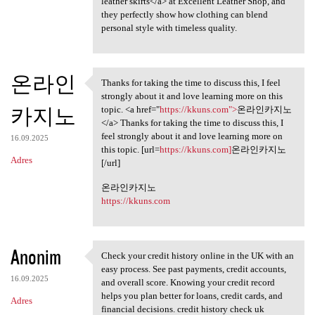
leather skirts</a> at Excellent Leather Shop, and
a
they perfectly show how clothing can blend
personal style with timeless quality.
r
z
e
온라인
Thanks for taking the time to discuss this, I feel
Thanks for taking the time to
strongly about it and love learning more on this
카지노
topic. <a href="
https://kkuns.com">
온라인카지노
</a> Thanks for taking the time to discuss this, I
feel strongly about it and love learning more on
16.09.2025
this topic. [url=
https://kkuns.com]
온라인카지노
Adres
[/url]
온라인카지노
https://kkuns.com
Anonim
Check your credit history online in the UK with an
Check your credit history
easy process. See past payments, credit accounts,
16.09.2025
and overall score. Knowing your credit record
helps you plan better for loans, credit cards, and
Adres
financial decisions. credit history check uk