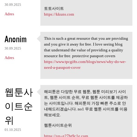
30.09.2025
토토사이트
Adres
https://kkuns.com
Anonim
This is such a great resource that you are providing
This is such a great resource
and you give it away for free. I love seeing blog
30.09.2025
that understand the value of providing a quality
resource for free. protective passport covers
Adres
https://www.tpcgifts.com/blogs/news/why-do-we-
need-a-passport-cover
웹툰사
해피툰은 다양한 무료 웹툰, 웹툰 미리보기 사이
해피툰은 다양한 무료 웹툰, 웹툰
트, 웹툰 사이트 순위, 무료 웹툰 사이트를 제공하
미리보기 사이트,
이트순
는 사이트입니다. 해피툰의 가장 빠른 주소로 안
내해드리겠습니다. no1 무료 웹툰 사이트를 이용
해보세요.
위
웹툰사이트순위
01.10.2025
https://xn--z27bt9c1e.com