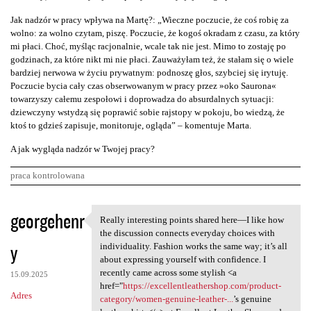
Jak nadzór w pracy wpływa na Martę?: „Wieczne poczucie, że coś robię za
wolno: za wolno czytam, piszę. Poczucie, że kogoś okradam z czasu, za który
mi płaci. Choć, myśląc racjonalnie, wcale tak nie jest. Mimo to zostaję po
godzinach, za które nikt mi nie płaci. Zauważyłam też, że stałam się o wiele
bardziej nerwowa w życiu prywatnym: podnoszę głos, szybciej się irytuję.
Poczucie bycia cały czas obserwowanym w pracy przez »oko Saurona«
towarzyszy całemu zespołowi i doprowadza do absurdalnych sytuacji:
dziewczyny wstydzą się poprawić sobie rajstopy w pokoju, bo wiedzą, że
ktoś to gdzieś zapisuje, monitoruje, ogląda” – komentuje Marta.
A jak wygląda nadzór w Twojej pracy?
praca kontrolowana
K
georgehenr
Really interesting points shared here—I like how
Really interesting points
o
the discussion connects everyday choices with
y
m
individuality. Fashion works the same way; it’s all
about expressing yourself with confidence. I
e
recently came across some stylish <a
15.09.2025
n
href="
https://excellentleathershop.com/product-
Adres
category/women-genuine-leather-...
’s genuine
t