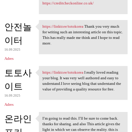
https://creditcheckonline.co.uk/
안전놀
https://linktr.ee/totokorea
Thank you very much
https://linktr.ee/totokorea
for writing such an interesting article on this topic.
이터
This has really made me think and I hope to read
more.
16.09.2025
Adres
토토사
https://linktr.ee/totokorea
I really loved reading
https://linktr.ee/totokorea I
your blog. It was very well authored and easy to
이트
understand.I love seeing blog that understand the
value of providing a quality resource for free.
16.09.2025
Adres
온라인
I’m going to read this. I’ll be sure to come back.
I’m going to read this. I’ll
thanks for sharing. and also This article gives the
light in which we can observe the reality. this is