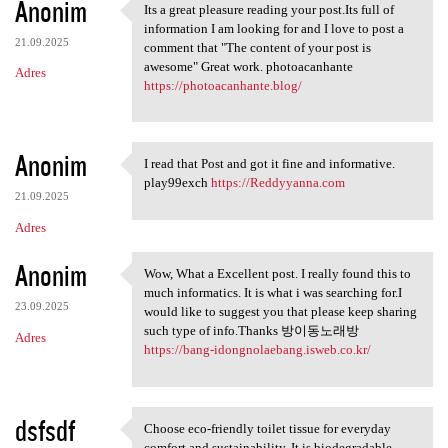
Anonim
Its a great pleasure reading your post.Its full of
Its a great pleasure reading
information I am looking for and I love to post a
21.09.2025
comment that "The content of your post is
awesome" Great work. photoacanhante
Adres
https://photoacanhante.blog/
Anonim
I read that Post and got it fine and informative.
I read that Post and got it
play99exch
https://Reddyyanna.com
21.09.2025
Adres
Anonim
Wow, What a Excellent post. I really found this to
Wow, What a Excellent post. I
much informatics. It is what i was searching for.I
23.09.2025
would like to suggest you that please keep sharing
such type of info.Thanks 방이동노래방
Adres
https://bang-idongnolaebang.isweb.co.kr/
dsfsdf
Choose eco-friendly toilet tissue for everyday
Choose eco-friendly toilet
comfort and sustainability. It is biodegradable,