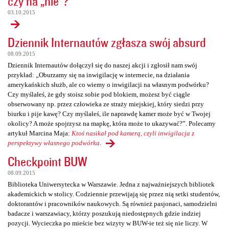
czy na „nie”?
03.10.2015
Dziennik Internautów zgłasza swój absurd
08.09.2015
Dziennik Internautów dołączył się do naszej akcji i zgłosił nam swój
przykład: „Oburzamy się na inwigilację w internecie, na działania
amerykańskich służb, ale co wiemy o inwigilacji na własnym podwórku?
Czy myślałeś, że gdy stoisz sobie pod blokiem, możesz być ciągle
obserwowany np. przez człowieka ze straży miejskiej, który siedzi przy
biurku i pije kawę? Czy myślałeś, ile naprawdę kamer może być w Twojej
okolicy? A może spojrzysz na mapkę, która może to ukazywać?”. Polecamy
artykuł Marcina Maja:
Ktoś nasikał pod kamerą, czyli inwigilacja z
perspektywy własnego podwórka
.
Checkpoint BUW
08.09.2015
Biblioteka Uniwersytecka w Warszawie. Jedna z najważniejszych bibliotek
akademickich w stolicy. Codziennie przewijają się przez nią setki studentów,
doktorantów i pracowników naukowych. Są również pasjonaci, samodzielni
badacze i warszawiacy, którzy poszukują niedostępnych gdzie indziej
pozycji. Wycieczka po mieście bez wizyty w BUW-ie też się nie liczy. W