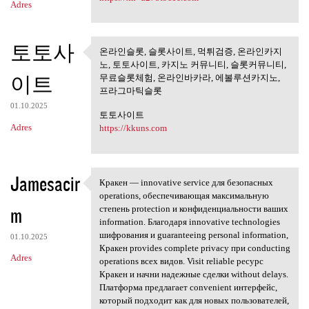
Adres
토토사
온라인슬롯, 슬롯사이트, 먹튀검증, 온라인카지
온라인슬롯, 슬롯사이트, 먹튀검
노, 토토사이트, 카지노 커뮤니티, 슬롯커뮤니티,
증, 온라인카지노,
이트
무료슬롯체험, 온라인바카라, 에볼루션카지노,
프라그마틱슬롯
01.10.2025
토토사이트
Adres
https://kkuns.com
Jamesacir
Кракен — innovative service для безопасных
Кракен — innovative service
operations, обеспечивающая максимальную
m
степень protection и конфиденциальности ваших
information. Благодаря innovative technologies
шифрования и guaranteeing personal information,
01.10.2025
Кракен provides complete privacy при conducting
Adres
operations всех видов. Visit reliable ресурс
Кракен и начни надежные сделки without delays.
Платформа предлагает convenient интерфейс,
который подходит как для новых пользователей,