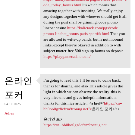
ode_today_bonus.html
It's which means that
amazing together with inspiring. We really enjoy
any designs together with whoever should get it all
during the post shall be grinning. code promo
linebet casino
https://kalicrack.com/pgs/code-
promo-linebet_bonus-paris-sportifs.html
That you
are allowed to write-up bands, but is not inbound
links, except there're okayed in addition to with
subject matter. free 500 sign up bonus no deposit
https://playgamecasino.com/
온라인
I’m going to read this. I’ll be sure to come back.
I’m going to read this. I’ll
thanks for sharing. and also This article gives the
포커
light in which we can observe the reality. this is
very nice one and gives indepth information.
thanks for this nice article... <a href="
https://xn--
04.10.2025
bb0bo0gz8cfzm9zonug.net">
온라인 포커</a>
Adres
온라인 포커
https://xn--bb0bo0gz8cfzm9zonug.net