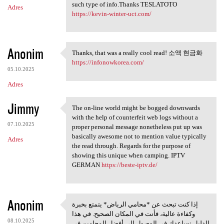
such type of info.Thanks TESLATOTO
Adres
https://kevin-winter-uct.com/
Anonim
Thanks, that was a really cool read! 소액 현금화
Thanks, that was a really
https://infonowkorea.com/
05.10.2025
Adres
Jimmy
The on-line world might be bogged downwards
The on-line world might be
with the help of counterfeit web logs without a
07.10.2025
proper personal message nonetheless put up was
basically awesome not to mention value typically
Adres
the read through. Regards for the purpose of
showing this unique when camping. IPTV
GERMAN
https://beste-iptv.de/
Anonim
إذا كنت تبحث عن *محامي الرياض* يتمتع بخبرة
إذا كنت تبحث عن *محامي الرياض
وكفاءة عالية، فأنت في المكان الصحيح. في هذا
08.10.2025
الدليل نساعدك في الوصول إلى أفضل المحامين في