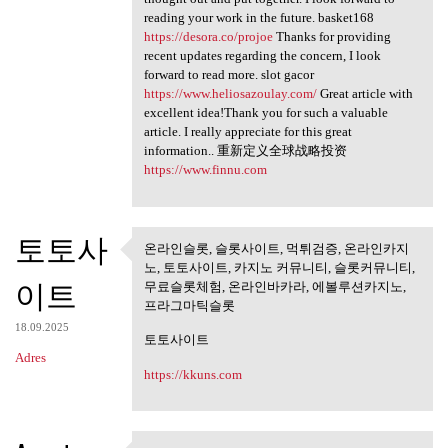
reading your work in the future. basket168
https://desora.co/projoe
Thanks for providing
recent updates regarding the concern, I look
forward to read more. slot gacor
https://www.heliosazoulay.com/
Great article with
excellent idea!Thank you for such a valuable
article. I really appreciate for this great
information.. 重新定义全球战略投资
https://www.finnu.com
토토사
온라인슬롯, 슬롯사이트, 먹튀검증, 온라인카지
온라인슬롯, 슬롯사이트, 먹튀검
노, 토토사이트, 카지노 커뮤니티, 슬롯커뮤니티,
증, 온라인카지노,
이트
무료슬롯체험, 온라인바카라, 에볼루션카지노,
프라그마틱슬롯
18.09.2025
토토사이트
Adres
https://kkuns.com