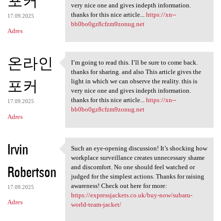
포커
very nice one and gives indepth information.
thanks for this nice article...
https://xn--
17.09.2025
bb0bo0gz8cfzm9zonug.net
Adres
온라인
I’m going to read this. I’ll be sure to come back.
I’m going to read this. I’ll
thanks for sharing. and also This article gives the
포커
light in which we can observe the reality. this is
very nice one and gives indepth information.
thanks for this nice article...
https://xn--
17.09.2025
bb0bo0gz8cfzm9zonug.net
Adres
Irvin
Such an eye-opening discussion! It’s shocking how
Such an eye-opening
workplace surveillance creates unnecessary shame
Robertson
and discomfort. No one should feel watched or
judged for the simplest actions. Thanks for raising
awareness! Check out here for more:
17.09.2025
https://expressjackets.co.uk/buy-now/subaru-
Adres
world-team-jacket/