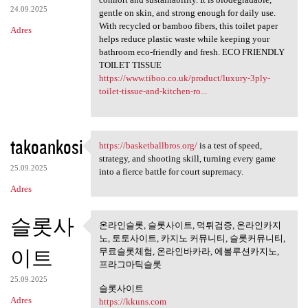
24.09.2025
gentle on skin, and strong enough for daily use.
With recycled or bamboo fibers, this toilet paper
Adres
helps reduce plastic waste while keeping your
bathroom eco-friendly and fresh. ECO FRIENDLY
TOILET TISSUE
https://www.tiboo.co.uk/product/luxury-3ply-
toilet-tissue-and-kitchen-ro...
takoankosi
https://basketballbros.org/
is a test of speed,
https://basketballbros.org/
strategy, and shooting skill, turning every game
25.09.2025
into a fierce battle for court supremacy.
Adres
슬롯사
온라인슬롯, 슬롯사이트, 먹튀검증, 온라인카지
온라인슬롯, 슬롯사이트, 먹튀검
노, 토토사이트, 카지노 커뮤니티, 슬롯커뮤니티,
증, 온라인카지노,
이트
무료슬롯체험, 온라인바카라, 에볼루션카지노,
프라그마틱슬롯
25.09.2025
슬롯사이트
Adres
https://kkuns.com