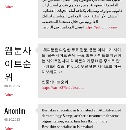
العاصمة السعودية، ممن يمكنهم تقديم استشارات
Adres
قانونية موثوقة وتمثيلك بكفاءة أمام الجهات القضائية.
اكتشف الآن كيفية اختيار المحامي المناسب لحالتك
القانونية من خلال صفحتنا المتخصصة.
افضل المحامين في الرياض
https://jolighm.com/
웹툰사
"해피툰은 다양한 무료 웹툰, 웹툰 미리보기 사이
"해피툰은 다양한 무료 웹툰, 웹툰
트, 웹툰 사이트 순위, 무료 웹툰 사이트를 제공하
미리보기 사이트,
이트순
는 사이트입니다. 해피툰의 가장 빠른 주소로 안
내해드리겠습니다. no1 무료 웹툰 사이트를 이용
해보세요."/>
위
웹툰사이트순위
08.10.2025
https://xn--z27bt9c1e.com
Adres
Anonim
Best skin specialist in Islamabad at IAC. Advanced
Best skin specialist in
dermatology &amp; aesthetic treatments for acne,
08.10.2025
pigmentation, scars, hair loss &amp; more
Best skin specialist in Islamabad
Adres