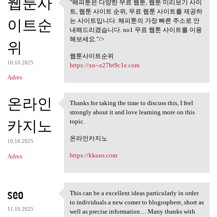
웹툰사
"해피툰은 다양한 무료 웹툰, 웹툰 미리보기 사이
"해피툰은 다양한 무료 웹툰, 웹툰
트, 웹툰 사이트 순위, 무료 웹툰 사이트를 제공하
미리보기 사이트,
이트순
는 사이트입니다. 해피툰의 가장 빠른 주소로 안
내해드리겠습니다. no1 무료 웹툰 사이트를 이용
해보세요."/>
위
웹툰사이트순위
10.10.2025
https://xn--z27bt9c1e.com
Adres
온라인
Thanks for taking the time to discuss this, I feel
Thanks for taking the time to
strongly about it and love learning more on this
카지노
topic.
온라인카지노
10.10.2025
https://kkuns.com
Adres
seo
This can be a excellent ideas particularly in order
This can be a excellent ideas
to individuals a new comer to blogosphere, short as
11.10.2025
well as precise information… Many thanks with