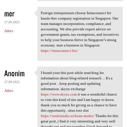
mer
Foreign entrepreneurs choose Intraconnect for
Foreign entrepreneurs choose
hassle-free company registration in Singapore. Our
17.09.2025
team manages incorporation, compliance, and
accounting. We also provide expert advice on
Adres
government grants, tax exemptions, and incentives
to help your business thrive in Singapore’s strong
economy. start a business in Singapore
https://intraconnect.biz/
Anonim
I found your this post while searching for
I found your this post while
information about blog-related research ... It's a
17.09.2025
good post .. keep posting and updating
information. skyux exchange
Adres
https://www.skyux.com
it was a wonderful chance
to visit this kind of site and I am happy to know.
thank you so much for giving us a chance to have
this opportunity.. situs toto slot
https://soulestudio.es/koan-studio/
Thanks for this
great post, i find it very interesting and very well
thought out and put together. I look forward to