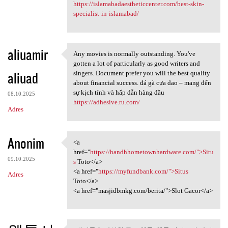
https://islamabadaestheticcenter.com/best-skin-
specialist-in-islamabad/
aliuamir
Any movies is normally outstanding. You've
Any movies is normally
gotten a lot of particularly as good writers and
aliuad
singers. Document prefer you will the best quality
about financial success. đá gà cựa dao – mang đến
sự kịch tính và hấp dẫn hàng đầu
08.10.2025
https://adhesive.ru.com/
Adres
Anonim
<a
<a href="https:/
href="
https://handhhometownhardware.com/">Situ
09.10.2025
s
Toto</a>
<a href="
https://myfundbank.com/">Situs
Adres
Toto</a>
<a href="masjidbmkg.com/berita/">Slot Gacor</a>