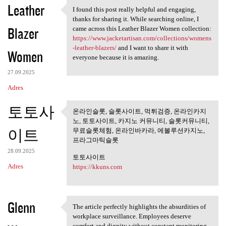
Leather
I found this post really helpful and engaging,
I found this post really
thanks for sharing it. While searching online, I
Blazer
came across this Leather Blazer Women collection:
https://www.jacketartisan.com/collections/womens
-leather-blazers/
and I want to share it with
Women
everyone because it is amazing.
27.09.2025
Adres
토토사
온라인슬롯, 슬롯사이트, 먹튀검증, 온라인카지
온라인슬롯, 슬롯사이트, 먹튀검
노, 토토사이트, 카지노 커뮤니티, 슬롯커뮤니티,
증, 온라인카지노,
이트
무료슬롯체험, 온라인바카라, 에볼루션카지노,
프라그마틱슬롯
28.09.2025
토토사이트
Adres
https://kkuns.com
Glenn
The article perfectly highlights the absurdities of
The article perfectly
workplace surveillance. Employees deserve
comfort and dignity without constant monitoring.