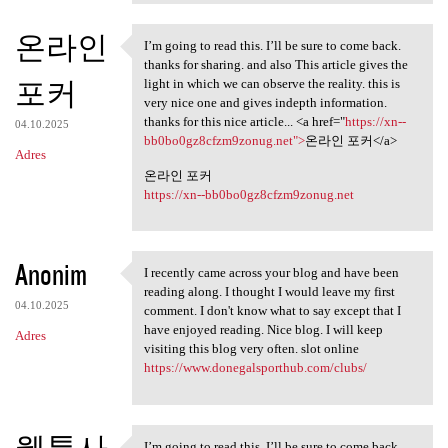
온라인
I’m going to read this. I’ll be sure to come back.
I’m going to read this. I’ll
thanks for sharing. and also This article gives the
포커
light in which we can observe the reality. this is
very nice one and gives indepth information.
thanks for this nice article... <a href="
https://xn--
04.10.2025
bb0bo0gz8cfzm9zonug.net">
온라인 포커</a>
Adres
온라인 포커
https://xn--bb0bo0gz8cfzm9zonug.net
Anonim
I recently came across your blog and have been
I recently came across your
reading along. I thought I would leave my first
04.10.2025
comment. I don't know what to say except that I
have enjoyed reading. Nice blog. I will keep
Adres
visiting this blog very often. slot online
https://www.donegalsporthub.com/clubs/
웹툰사
I’m going to read this. I’ll be sure to come back.