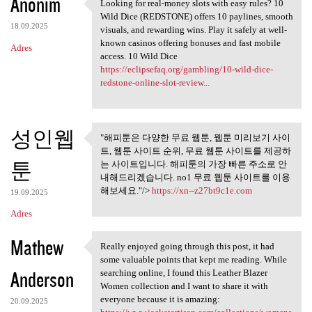
Anonim
Looking for real-money slots with easy rules? 10
Looking for real-money slots
Wild Dice (REDSTONE) offers 10 paylines, smooth
18.09.2025
visuals, and rewarding wins. Play it safely at well-
known casinos offering bonuses and fast mobile
Adres
access. 10 Wild Dice
https://eclipsefaq.org/gambling/10-wild-dice-
redstone-online-slot-review...
성인웹
"해피툰은 다양한 무료 웹툰, 웹툰 미리보기 사이
"해피툰은 다양한 무료 웹툰, 웹툰
트, 웹툰 사이트 순위, 무료 웹툰 사이트를 제공하
미리보기 사이트,
툰
는 사이트입니다. 해피툰의 가장 빠른 주소로 안
내해드리겠습니다. no1 무료 웹툰 사이트를 이용
해보세요."/>
https://xn--z27bt9c1e.com
19.09.2025
Adres
Mathew
Really enjoyed going through this post, it had
Really enjoyed going through
some valuable points that kept me reading. While
Anderson
searching online, I found this Leather Blazer
Women collection and I want to share it with
everyone because it is amazing:
20.09.2025