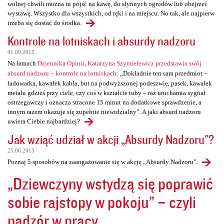
wolnej chwili można tu pójść na kawę, do słynnych ogrodów lub obejrzeć
wystawę. Wszystko dla wszystkich, od ręki i na miejscu. No tak, ale najpierw
trzeba się dostać do środka.
Kontrole na lotniskach i absurdy nadzoru
01.09.2015
Na łamach
Dziennika Opinii, Katarzyna Szymielewicz przedstawia swój
absurd nadzoru – kontrole na lotniskach
: „Dokładnie ten sam przedmiot –
ładowarka, kawałek kabla, but na podwyższonej podeszwie, pasek, kawałek
metalu gdzieś przy ciele, czy coś w kształcie tuby – raz uruchamia sygnał
ostrzegawczy i oznacza stracone 15 minut na dodatkowe sprawdzenie, a
innym razem okazuje się zupełnie niewidzialny”. A jaki absurd nadzoru
uwiera Ciebie najbardziej?
Jak wziąć udział w akcji „Absurdy Nadzoru"?
25.08.2015
Poznaj 5 sposobów na zaangażowanie się w akcję „Absurdy Nadzoru".
„Dziewczyny wstydzą się poprawić
sobie rajstopy w pokoju” – czyli
nadzór w pracy