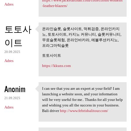
https://www.jacketartisan.com/collections/womens
Adres
-leather-blazers/
토토사
온라인슬롯, 슬롯사이트, 먹튀검증, 온라인카지
온라인슬롯, 슬롯사이트, 먹튀검
노, 토토사이트, 카지노 커뮤니티, 슬롯커뮤니티,
증, 온라인카지노,
이트
무료슬롯체험, 온라인바카라, 에볼루션카지노,
프라그마틱슬롯
20.09.2025
토토사이트
Adres
https://kkuns.com
Anonim
I can see that you are an expert at your field! I am
I can see that you are an
launching a website soon, and your information
21.09.2025
will be very useful for me.. Thanks for all your help
and wishing you all the success in your business.
Adres
Bali driver
http://www.febrisbalitour.com/