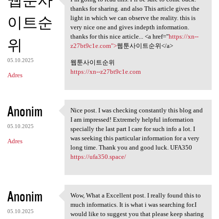
I’m going to read this. I’ll
thanks for sharing. and also This article gives the
이트순
light in which we can observe the reality. this is
very nice one and gives indepth information.
thanks for this nice article... <a href="
https://xn--
위
z27bt9c1e.com">
웹툰사이트순위</a>
05.10.2025
웹툰사이트순위
https://xn--z27bt9c1e.com
Adres
Anonim
Nice post. I was checking constantly this blog and
Nice post. I was checking
I am impressed! Extremely helpful information
05.10.2025
specially the last part I care for such info a lot. I
was seeking this particular information for a very
Adres
long time. Thank you and good luck. UFA350
https://ufa350.space/
Anonim
Wow, What a Excellent post. I really found this to
Wow, What a Excellent post. I
much informatics. It is what i was searching for.I
05.10.2025
would like to suggest you that please keep sharing