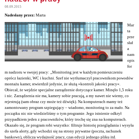
08.09.2015
Nadesłany przez:
Marta
Mar
ta
prze
słał
a
nam
opis
for
m nadzoru w swojej pracy: „Monitoring jest w każdym pomieszczeniu
oprócz łazienki, WC i kuchni. Szef nie wytłumaczył pracownikom powodów
montażu kamer, stwierdził jedynie, że służą »kontroli jakości pracy«.
Obiecał, że wejdzie specjalne zarządzenie dotyczące kamer. Minęło 1,5 roku
i nic. Zarządzenia nie ma, kamery sobie pracują, a my nawet nie wiemy, co
rejestrują (sam obraz czy może też dźwięk). Na komputerach mamy też
zamontowany program szpiegujący – wiadomo, monitoring to za mało. Na
początku nic nie wiedzieliśmy o tym programie. Jego istnienie odkrył
przypadkiem jeden z pracowników, który trochę się zna na komputerach.
Okazało się, że program robi wszystko: filtruje historię przeglądania i wysyła
do szefa alerty, gdy wchodzi się na strony prywatne (poczta, rachunek
bankowy), oblicza wydajność pracy, czas edycji jednego pliku itd.