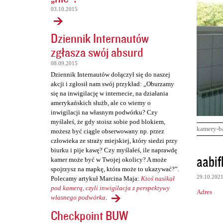
03.10.2015
Dziennik Internautów
zgłasza swój absurd
08.09.2015
Dziennik Internautów dołączył się do naszej
akcji i zgłosił nam swój przykład: „Oburzamy
się na inwigilację w internecie, na działania
amerykańskich służb, ale co wiemy o
inwigilacji na własnym podwórku? Czy
myślałeś, że gdy stoisz sobie pod blokiem,
kamery-b
możesz być ciągle obserwowany np. przez
człowieka ze straży miejskiej, który siedzi przy
biurku i pije kawę? Czy myślałeś, ile naprawdę
K
aabifl
kamer może być w Twojej okolicy? A może
o
spojrzysz na mapkę, która może to ukazywać?”.
29.10.202
Polecamy artykuł Marcina Maja:
Ktoś nasikał
m
pod kamerą, czyli inwigilacja z perspektywy
Adres
e
własnego podwórka
.
n
Checkpoint BUW