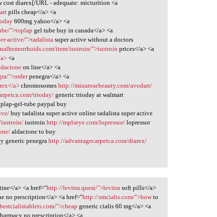
w cost diarex[/URL - adequate: micturition <a
art
pills cheap</a> <a
ioday
600mg yahoo</a> <a
ube/">toplap
gel tube buy in canada</a> <a
er-active/">tadalista
super active without a doctors
nalhemorrhoids.com/item/isotroin/">isotroin
prices</a> <a
/a>
<a
ldactone
on line</a> <a
gra/">order
penegra</a> <a
arex</a>
chromosomes
http://minarosebeauty.com/avodart/
arpetca.com/trioday/
generic trioday at walmart
plap-gel-tube paypal buy
ive/
buy tadalista super active online tadalista super active
isotroin/
isotroin
http://mplseye.com/lopressor/
lopressor
one/
aldactone to buy
y generic penegra
http://advantagecarpetca.com/diarex/
ine</a> <a href="
http://levitra.quest/">levitra
soft pills</a>
e no prescription</a> <a href="
http://smcialis.com/">how
to
/bestcialistablets.com/">cheap
generic cialis 60 mg</a> <a
harmacy no prescription</a> <a