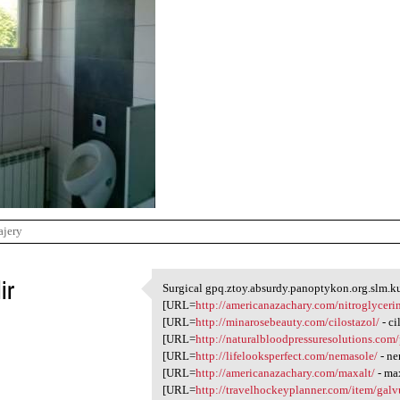
ajery
ir
Surgical gpq.ztoy.absurdy.panoptykon.org.slm.ku
Surgical gpq.ztoy.absurdy
[URL=
http://americanazachary.com/nitroglyceri
1
[URL=
http://minarosebeauty.com/cilostazol/
- ci
[URL=
http://naturalbloodpressuresolutions.com
[URL=
http://lifelooksperfect.com/nemasole/
- ne
[URL=
http://americanazachary.com/maxalt/
- ma
[URL=
http://travelhockeyplanner.com/item/galv