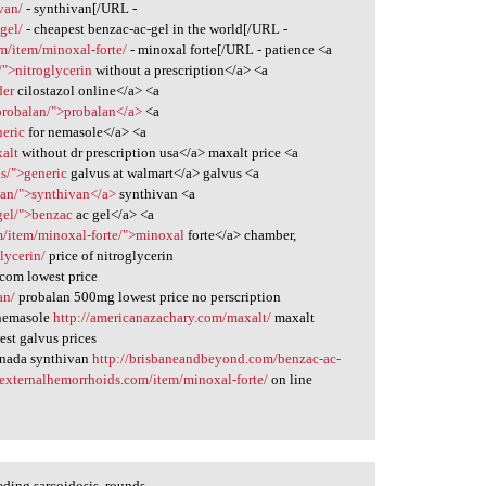
van/
- synthivan[/URL -
gel/
- cheapest benzac-ac-gel in the world[/URL -
m/item/minoxal-forte/
- minoxal forte[/URL - patience <a
/">nitroglycerin
without a prescription</a> <a
der
cilostazol online</a> <a
/probalan/">probalan</a>
<a
neric
for nemasole</a> <a
alt
without dr prescription usa</a> maxalt price <a
s/">generic
galvus at walmart</a> galvus <a
van/">synthivan</a>
synthivan <a
gel/">benzac
ac gel</a> <a
m/item/minoxal-forte/">minoxal
forte</a> chamber,
lycerin/
price of nitroglycerin
.com lowest price
an/
probalan 500mg lowest price no perscription
nemasole
http://americanazachary.com/maxalt/
maxalt
st galvus prices
nada synthivan
http://brisbaneandbeyond.com/benzac-ac-
externalhemorrhoids.com/item/minoxal-forte/
on line
ding sarcoidosis, rounds