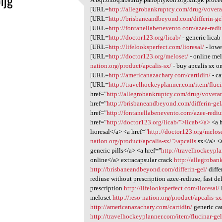
ijg
A bqf.oxbq.absurdy.panoptykon
[URL=
http://allegrobankruptcy.com/drug/vovera
1
[URL=
http://brisbaneandbeyond.com/differin-ge
[URL=
http://fontanellabenevento.com/azee-redi
[URL=
http://doctor123.org/licab/
- generic lica
[URL=
http://lifelooksperfect.com/lioresal/
- lowe
[URL=
http://doctor123.org/meloset/
- online me
nation.org/product/apcalis-sx/
- buy apcalis sx o
[URL=
http://americanazachary.com/cartidin/
- ca
[URL=
http://travelhockeyplanner.com/item/fluci
href="
http://allegrobankruptcy.com/drug/voveran
href="
http://brisbaneandbeyond.com/differin-gel/
href="
http://fontanellabenevento.com/azee-rediu
href="
http://doctor123.org/licab/">licab</a>
<a h
lioresal</a> <a href="
http://doctor123.org/melos
nation.org/product/apcalis-sx/">apcalis
sx</a> <a
generic pills</a> <a href="
http://travelhockeypl
online</a> extracapsular crack
http://allegroban
http://brisbaneandbeyond.com/differin-gel/
diffe
rediuse without prescription azee-rediuse, fast d
prescription
http://lifelooksperfect.com/lioresal/
meloset
http://reso-nation.org/product/apcalis-sx
http://americanazachary.com/cartidin/
generic ca
http://travelhockeyplanner.com/item/flucinar-gel