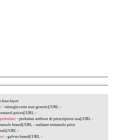
 four-layer
n/
- nitroglycerin non generic[/URL -
lostazol prices[/URL -
/probalan/
- probalan without dr prescription usa[/URL -
masole brand[/URL - walmart nemasole price
xalt[/URL -
us/
- galvus brand[/URL -