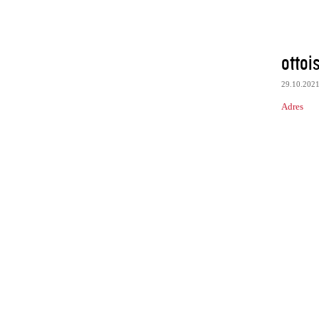
ottoi
29.10.202
Adres