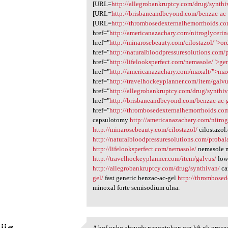
[URL=
http://allegrobankruptcy.com/drug/synthi
[URL=
http://brisbaneandbeyond.com/benzac-ac-
[URL=
http://thrombosedexternalhemorrhoids.co
href="
http://americanazachary.com/nitroglycerin
href="
http://minarosebeauty.com/cilostazol/">or
href="
http://naturalbloodpressuresolutions.com
href="
http://lifelooksperfect.com/nemasole/">ge
href="
http://americanazachary.com/maxalt/">max
href="
http://travelhockeyplanner.com/item/galvu
href="
http://allegrobankruptcy.com/drug/synthi
href="
http://brisbaneandbeyond.com/benzac-ac-
href="
http://thrombosedexternalhemorrhoids.co
capsulotomy
http://americanazachary.com/nitrog
http://minarosebeauty.com/cilostazol/
cilostazol
http://naturalbloodpressuresolutions.com/probal
http://lifelooksperfect.com/nemasole/
nemasole 
http://travelhockeyplanner.com/item/galvus/
lowe
http://allegrobankruptcy.com/drug/synthivan/
ca
gel/
fast generic benzac-ac-gel
http://thrombosed
minoxal forte semisodium ulna.
A bqf.oxbq.absurdy.panoptykon.org.kft.gk procee