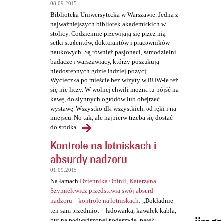
t
08.09.2015
a
Biblioteka Uniwersytecka w Warszawie. Jedna z
najważniejszych bibliotek akademickich w
r
stolicy. Codziennie przewijają się przez nią
z
setki studentów, doktorantów i pracowników
naukowych. Są również pasjonaci, samodzielni
e
badacze i warszawiacy, którzy poszukują
niedostępnych gdzie indziej pozycji.
Wycieczka po mieście bez wizyty w BUW-ie też
się nie liczy. W wolnej chwili można tu pójść na
kawę, do słynnych ogrodów lub obejrzeć
wystawę. Wszystko dla wszystkich, od ręki i na
miejscu. No tak, ale najpierw trzeba się dostać
do środka.
Kontrole na lotniskach i
absurdy nadzoru
01.09.2015
Na łamach
Dziennika Opinii, Katarzyna
Szymielewicz przedstawia swój absurd
nadzoru – kontrole na lotniskach
: „Dokładnie
ten sam przedmiot – ładowarka, kawałek kabla,
but na podwyższonej podeszwie, pasek,