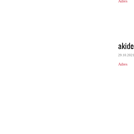
Adres
akide
29.10.202
Adres