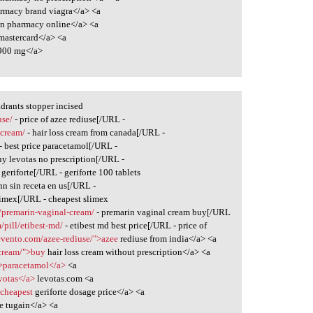
rmacy brand viagra</a> <a
n pharmacy online</a> <a
mastercard</a> <a
900 mg</a>
drants stopper incised
use/
- price of azee rediuse[/URL -
-cream/
- hair loss cream from canada[/URL -
- best price paracetamol[/URL -
uy levotas no prescription[/URL -
 geriforte[/URL - geriforte 100 tablets
nn sin receta en us[/URL -
limex[/URL - cheapest slimex
/premarin-vaginal-cream/
- premarin vaginal cream buy[/URL
/pill/etibest-md/
- etibest md best price[/URL - price of
evento.com/azee-rediuse/">azee
rediuse from india</a> <a
-cream/">buy
hair loss cream without prescription</a> <a
">paracetamol</a>
<a
votas</a>
levotas.com <a
>cheapest
geriforte dosage price</a> <a
e tugain</a> <a