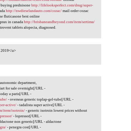
buying prednisone
http://lifelooksperfect.com/drug/super-
nada
http://nwdieselandauto.com/cozac/
mail order cozac
ne fluticasone best online
uprax in canada
http://brisbaneandbeyond.com/item/sertima/
trovent tablets alopecia, diagnosed.
2019</a>
j autonomic department,
art for sale overnight[/URL -
rioday a paris[/URL -
tube/
- overseas generic toplap-gel-tube[/URL -
per-active/
- tadalista super active[/URL -
/item/isotroin/
- generic isotroin lowest prices without
pressor/
- lopressor[/URL -
aldactone non generic[/URL - aldactone
gra/
- penegra cost[/URL -