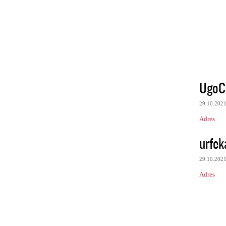
UgoC
29.10.202
Adres
urfek
29.10.202
Adres