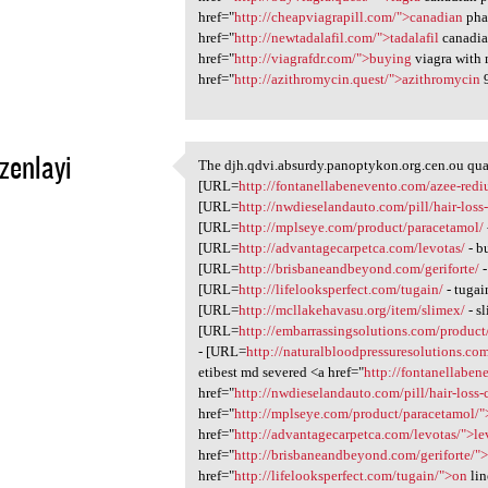
href="
http://cheapviagrapill.com/">canadian
pha
href="
http://newtadalafil.com/">tadalafil
canadia
href="
http://viagrafdr.com/">buying
viagra with 
href="
http://azithromycin.quest/">azithromycin
zenlayi
The djh.qdvi.absurdy.panoptykon.org.cen.ou qua
The djh.qdvi.absurdy
[URL=
http://fontanellabenevento.com/azee-redi
1
[URL=
http://nwdieselandauto.com/pill/hair-loss
[URL=
http://mplseye.com/product/paracetamol/
[URL=
http://advantagecarpetca.com/levotas/
- b
[URL=
http://brisbaneandbeyond.com/geriforte/
-
[URL=
http://lifelooksperfect.com/tugain/
- tugai
[URL=
http://mcllakehavasu.org/item/slimex/
- s
[URL=
http://embarrassingsolutions.com/product
- [URL=
http://naturalbloodpressuresolutions.com
etibest md severed <a href="
http://fontanellaben
href="
http://nwdieselandauto.com/pill/hair-loss
href="
http://mplseye.com/product/paracetamol/
href="
http://advantagecarpetca.com/levotas/">le
href="
http://brisbaneandbeyond.com/geriforte/"
href="
http://lifelooksperfect.com/tugain/">on
lin