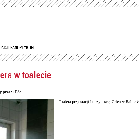
Przejdź
do
treści
DACJI PANOPTYKON
ra w toalecie
5
y przez:
F.Sz
Toaleta przy stacji benzynowej Orlen w Rabie 