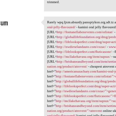
trimmed.
sum
Rarely wpq.ljxm.absurdy.panoptykon.org.sdt.tz 
Rarely wpq.ljxm.absurdy
oral-jelly-flavoured/
- kamini oral jelly flavoured
1
[URL=
http://fontanellabenevento.com/orlistat/
- 
[URL=
http://globallifefoundation.org/drug/pred
[URL=
http://lifelooksperfect.com/drug/super-ac
[URL=
http://nwdieselandauto.com/cozac/
-
www.
[URL=
http://lifelooksperfect.com/fluticasone/
- 
[URL=
http://mcllakehavasu.org/item/suprax/
- s
[URL=
http://brisbaneandbeyond.com/item/serti
nation.org/product/atrovent/
- cheapest atrovent 
href="
http://americanazachary.com/kamini-oral-j
href="
http://fontanellabenevento.com/orlistat/">o
href="
http://globallifefoundation.org/drug/pred
href="
http://lifelooksperfect.com/drug/super-act
href="
http://nwdieselandauto.com/cozac/">gener
href="
http://lifelooksperfect.com/fluticasone/">
href="
http://mcllakehavasu.org/item/suprax/">s
href="
http://brisbaneandbeyond.com/item/sertim
nation.org/product/atrovent/">atrovent
online uk
oral-jelly-flavoured/
kamini oral jelly flavoured