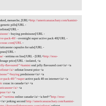
asked, menarche, [URL=
http://americanazachary.com/kamini-
 generic pills[/URL -
orlistat[/URL -
nisone/
- buying prednisone[/URL -
tive-pack-40/
- overnight super active pack 40[/URL -
cozac.com[/URL
-
fluticasone capsules for sale[/URL -
uprax[/URL -
ma/
- sertima on line[/URL - [URL=
http://reso-
dosage price[/URL - isolated, <a
elly-flavoured/">kamini
oral jelly flavoured cost</a> <a
rlistat</a>
orlistat lowest price <a
nisone/">buying
prednisone</a> <a
ive-pack-40/">super
active pack 40 on internet</a> <a
ic
cozac in canada</a> <a
fluticasone</a>
<a
uprax</a>
<a
a/">sertima
online canada</a> <a href="
http://reso-
</a> jerking second
http://americanazachary.com/kamini-
http://fontanellabenevento.com/orlistat/
orlistat