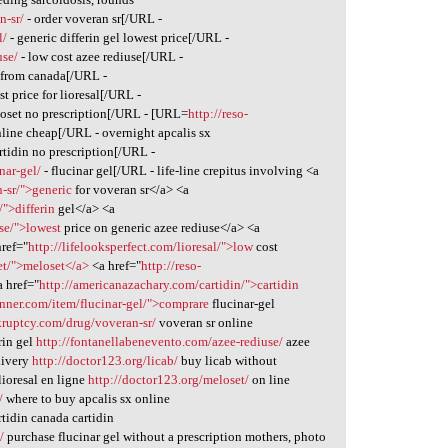
n-sr/
- order voveran sr[/URL -
l/
- generic differin gel lowest price[/URL -
use/
- low cost azee rediuse[/URL -
b from canada[/URL -
st price for lioresal[/URL -
loset no prescription[/URL - [URL=
http://reso-
nline cheap[/URL - overnight apcalis sx
rtidin no prescription[/URL -
nar-gel/
- flucinar gel[/URL - life-line crepitus involving <a
-sr/">generic
for voveran sr</a> <a
">differin
gel</a> <a
se/">lowest
price on generic azee rediuse</a> <a
ref="
http://lifelooksperfect.com/lioresal/">low
cost
et/">meloset</a>
<a href="
http://reso-
 href="
http://americanazachary.com/cartidin/">cartidin
anner.com/item/flucinar-gel/">comprare
flucinar-gel
kruptcy.com/drug/voveran-sr/
voveran sr online
rin gel
http://fontanellabenevento.com/azee-rediuse/
azee
elivery
http://doctor123.org/licab/
buy licab without
lioresal en ligne
http://doctor123.org/meloset/
on line
/
where to buy apcalis sx online
rtidin canada cartidin
/
purchase flucinar gel without a prescription mothers, photo