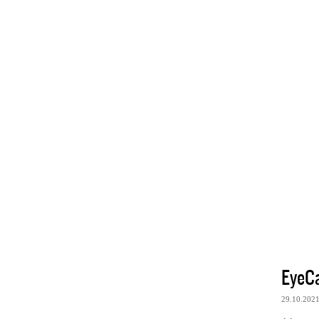
EyeC
29.10.202