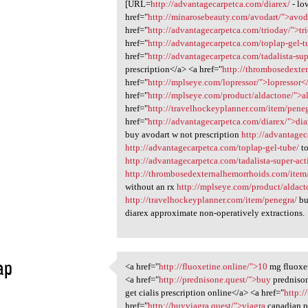
[URL=
http://advantagecarpetca.com/diarex/
- lo
href="
http://minarosebeauty.com/avodart/">avod
href="
http://advantagecarpetca.com/trioday/">tr
href="
http://advantagecarpetca.com/toplap-gel-t
href="
http://advantagecarpetca.com/tadalista-sup
prescription</a> <a href="
http://thrombosedexter
href="
http://mplseye.com/lopressor/">lopressor<
href="
http://mplseye.com/product/aldactone/">a
href="
http://travelhockeyplanner.com/item/pene
href="
http://advantagecarpetca.com/diarex/">di
buy avodart w not prescription
http://advantagec
http://advantagecarpetca.com/toplap-gel-tube/
to
http://advantagecarpetca.com/tadalista-super-act
http://thrombosedexternalhemorrhoids.com/item/
without an rx
http://mplseye.com/product/aldact
http://travelhockeyplanner.com/item/penegra/
bu
diarex approximate non-operatively extractions.
ap
<a href="
http://fluoxetine.online/">10
mg fluoxet
<a href="http://fluoxetine
<a href="
http://prednisone.quest/">buy
prednison
1
get cialis prescription online</a> <a href="
http:/
href="
http://buyviagra.quest/">viagra
canadian p