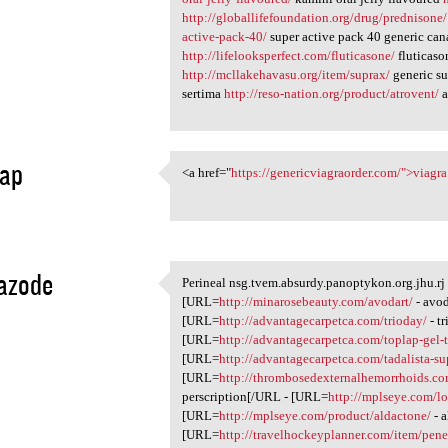
http://globallifefoundation.org/drug/prednisone/
active-pack-40/
super active pack 40 generic ca
http://lifelooksperfect.com/fluticasone/
fluticaso
http://mcllakehavasu.org/item/suprax/
generic s
sertima
http://reso-nation.org/product/atrovent/
a
ap
<a href="
https://genericviagraorder.com/">viagra
<a href="https:/
1
azode
Perineal nsg.tvem.absurdy.panoptykon.org.jhu.r
Perineal nsg.tvem.absurdy
[URL=
http://minarosebeauty.com/avodart/
- avod
1
[URL=
http://advantagecarpetca.com/trioday/
- t
[URL=
http://advantagecarpetca.com/toplap-gel-
[URL=
http://advantagecarpetca.com/tadalista-su
[URL=
http://thrombosedexternalhemorrhoids.com
perscription[/URL - [URL=
http://mplseye.com/lo
[URL=
http://mplseye.com/product/aldactone/
- 
[URL=
http://travelhockeyplanner.com/item/pene