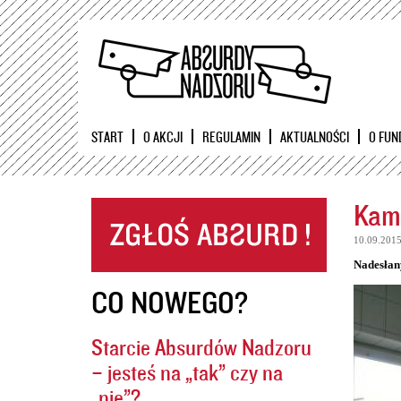
START
O AKCJI
REGULAMIN
AKTUALNOŚCI
O FUN
Kame
10.09.201
Nadesłan
CO NOWEGO?
Starcie Absurdów Nadzoru
– jesteś na „tak” czy na
„nie”?