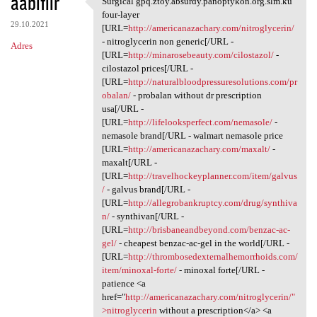
aabiflir
Surgical gpq.ztoy.absurdy.panoptykon.org.slm.ku
Surgical gpq.ztoy.absurdy
o
four-layer
29.10.2021
m
[URL=
http://americanazachary.com/nitroglycerin/
- nitroglycerin non generic[/URL -
Adres
e
[URL=
http://minarosebeauty.com/cilostazol/
-
n
cilostazol prices[/URL -
[URL=
http://naturalbloodpressuresolutions.com/pr
t
obalan/
- probalan without dr prescription
a
usa[/URL -
[URL=
http://lifelooksperfect.com/nemasole/
-
r
nemasole brand[/URL - walmart nemasole price
z
[URL=
http://americanazachary.com/maxalt/
-
maxalt[/URL -
e
[URL=
http://travelhockeyplanner.com/item/galvus
/
- galvus brand[/URL -
[URL=
http://allegrobankruptcy.com/drug/synthiva
n/
- synthivan[/URL -
[URL=
http://brisbaneandbeyond.com/benzac-ac-
gel/
- cheapest benzac-ac-gel in the world[/URL -
[URL=
http://thrombosedexternalhemorrhoids.com/
item/minoxal-forte/
- minoxal forte[/URL -
patience <a
href="
http://americanazachary.com/nitroglycerin/"
>nitroglycerin
without a prescription</a> <a