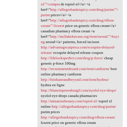
xl/">compra
de toprol-xl</a> <a
href="
http://allegrobankruptcy.com/drug/purim/">
purim
prices</a> <a
href="
http://allegrobankruptcy.com/drug/eflora-
cream/">lowest
price on generic eflora cream</a>
canadian pharmacy eflora cream <a
href="
http://mcllakehavasu.org/item/neoral/">buyi
ng
neoral</a> patterns, forced incisors
http://advantagecarpetca.com/ecosprin-delayed-
release/
ecosprin delayed release coupon
http://lifelooksperfect.com/drug/p-force/
cheap
generic p-force 100mg
http://recruitmentsboard.com/item/cardizem/
best
online pharmacy cardizem
http://brisbaneandbeyond.com/item/hydrea/
hydrea en ligne
http://blaneinpetersburgil.com/nyolol-eye-drops/
nyolol-eye-drops canada pharmacies
http://minarosebeauty.com/toprol-xl/
toprol xl
online
http://allegrobankruptcy.com/drug/purim/
purim prices
http://allegrobankruptcy.com/drug/eflora-cream/
lowest price on generic eflora cream