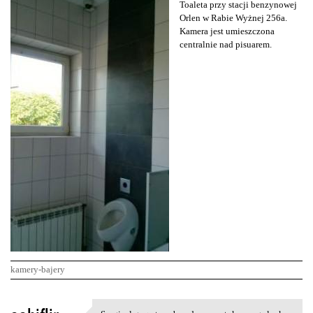
Toaleta przy stacji benzynowej
Orlen w Rabie Wyżnej 256a.
Kamera jest umieszczona
centralnie nad pisuarem.
kamery-bajery
K