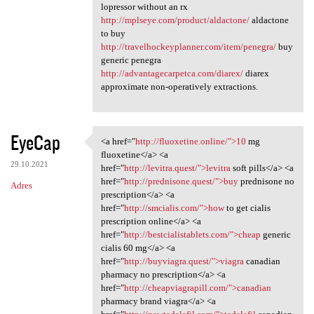
lopressor without an rx
http://mplseye.com/product/aldactone/
aldactone
to buy
http://travelhockeyplanner.com/item/penegra/
buy
generic penegra
http://advantagecarpetca.com/diarex/
diarex
approximate non-operatively extractions.
EyeCap
<a href="
http://fluoxetine.online/">10
mg
<a href="http://fluoxetine
fluoxetine</a> <a
29.10.2021
href="
http://levitra.quest/">levitra
soft pills</a> <a
href="
http://prednisone.quest/">buy
prednisone no
Adres
prescription</a> <a
href="
http://smcialis.com/">how
to get cialis
prescription online</a> <a
href="
http://bestcialistablets.com/">cheap
generic
cialis 60 mg</a> <a
href="
http://buyviagra.quest/">viagra
canadian
pharmacy no prescription</a> <a
href="
http://cheapviagrapill.com/">canadian
pharmacy brand viagra</a> <a