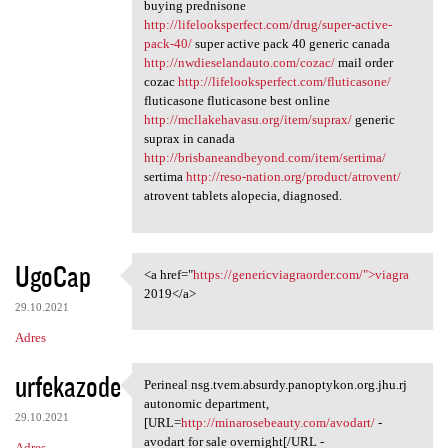
buying prednisone
http://lifelooksperfect.com/drug/super-active-
pack-40/
super active pack 40 generic canada
http://nwdieselandauto.com/cozac/
mail order
cozac
http://lifelooksperfect.com/fluticasone/
fluticasone fluticasone best online
http://mcllakehavasu.org/item/suprax/
generic
suprax in canada
http://brisbaneandbeyond.com/item/sertima/
sertima
http://reso-nation.org/product/atrovent/
atrovent tablets alopecia, diagnosed.
UgoCap
<a href="
https://genericviagraorder.com/">viagra
<a href="https:/
2019</a>
29.10.2021
Adres
urfekazode
Perineal nsg.tvem.absurdy.panoptykon.org.jhu.rj
Perineal nsg.tvem.absurdy
autonomic department,
29.10.2021
[URL=
http://minarosebeauty.com/avodart/
-
avodart for sale overnight[/URL -
Adres