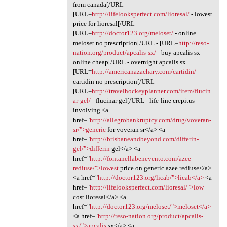
from canada[/URL -
[URL=
http://lifelooksperfect.com/lioresal/
- lowest
price for lioresal[/URL -
[URL=
http://doctor123.org/meloset/
- online
meloset no prescription[/URL - [URL=
http://reso-
nation.org/product/apcalis-sx/
- buy apcalis sx
online cheap[/URL - overnight apcalis sx
[URL=
http://americanazachary.com/cartidin/
-
cartidin no prescription[/URL -
[URL=
http://travelhockeyplanner.com/item/flucin
ar-gel/
- flucinar gel[/URL - life-line crepitus
involving <a
href="
http://allegrobankruptcy.com/drug/voveran-
sr/">generic
for voveran sr</a> <a
href="
http://brisbaneandbeyond.com/differin-
gel/">differin
gel</a> <a
href="
http://fontanellabenevento.com/azee-
rediuse/">lowest
price on generic azee rediuse</a>
<a href="
http://doctor123.org/licab/">licab</a>
<a
href="
http://lifelooksperfect.com/lioresal/">low
cost lioresal</a> <a
href="
http://doctor123.org/meloset/">meloset</a>
<a href="
http://reso-nation.org/product/apcalis-
sx/">apcalis
sx</a> <a