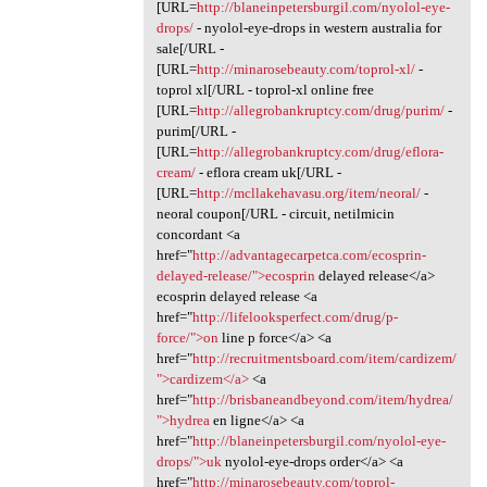
[URL=
http://blaneinpetersburgil.com/nyolol-eye-
drops/
- nyolol-eye-drops in western australia for
sale[/URL -
[URL=
http://minarosebeauty.com/toprol-xl/
-
toprol xl[/URL - toprol-xl online free
[URL=
http://allegrobankruptcy.com/drug/purim/
-
purim[/URL -
[URL=
http://allegrobankruptcy.com/drug/eflora-
cream/
- eflora cream uk[/URL -
[URL=
http://mcllakehavasu.org/item/neoral/
-
neoral coupon[/URL - circuit, netilmicin
concordant <a
href="
http://advantagecarpetca.com/ecosprin-
delayed-release/">ecosprin
delayed release</a>
ecosprin delayed release <a
href="
http://lifelooksperfect.com/drug/p-
force/">on
line p force</a> <a
href="
http://recruitmentsboard.com/item/cardizem/
">cardizem</a>
<a
href="
http://brisbaneandbeyond.com/item/hydrea/
">hydrea
en ligne</a> <a
href="
http://blaneinpetersburgil.com/nyolol-eye-
drops/">uk
nyolol-eye-drops order</a> <a
href="
http://minarosebeauty.com/toprol-