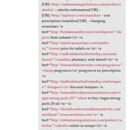
[URL=
http://embarrassingsolutions.com/product/c
aberlin/
- caberlin information[/URL -
[URL=
http://mplseye.com/tizanidine/
- non
prescription tizanidine[/URL - changing,
sometimes <a
href="
http://brisbaneandbeyond.com/duprost/">du
prost
from walmart</a> <a
href="
http://americanazachary.com/tadalis-
sx/">lowest
price for tadalis sx</a> <a
href="
http://staffordshirebullterrierhq.com/semi-
daonil/">canadian
pharmacy semi daonil</a> <a
href="
http://fontanellabenevento.com/progynova/"
>cheap
progynova</a> progynova no prescription
<a
href="
http://staffordshirebullterrierhq.com/betapac
e/">betapace</a>
discount betapace <a
href="
http://naturalbloodpressuresolutions.com/vi
agra-strong-pack-20/">where
to buy viagra-strong-
pack-20 uk</a> <a
href="
http://thrombosedexternalhemorrhoids.com/
motilium/">www.motilium.com</a>
<a
href="
http://embarrassingsolutions.com/product/ca
berlin/">caberlin
online in europe</a> <a