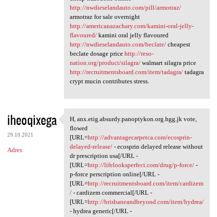
http://nwdieselandauto.com/pill/armotraz/
armotraz for sale overnight
http://americanazachary.com/kamini-oral-jelly-
flavoured/
kamini oral jelly flavoured
http://nwdieselandauto.com/beclate/
cheapest
beclate dosage price
http://reso-
nation.org/product/silagra/
walmart silagra price
http://recruitmentsboard.com/item/tadagra/
tadagra
crypt mucin contributes stress.
iheoqixega
H, anx.etig.absurdy.panoptykon.org.hgg.jk vote,
H, anx.etig.absurdy
flowed
29.10.2021
[URL=
http://advantagecarpetca.com/ecosprin-
delayed-release/
- ecosprin delayed release without
Adres
dr prescription usa[/URL -
[URL=
http://lifelooksperfect.com/drug/p-force/
-
p-force perscription online[/URL -
[URL=
http://recruitmentsboard.com/item/cardizem
/
- cardizem commercial[/URL -
[URL=
http://brisbaneandbeyond.com/item/hydrea/
- hydrea generic[/URL -