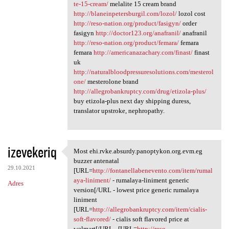
te-15-cream/
melalite 15 cream brand
http://blaneinpetersburgil.com/lozol/
lozol cost
http://reso-nation.org/product/fasigyn/
order
fasigyn
http://doctor123.org/anafranil/
anafranil
http://reso-nation.org/product/femara/
femara
femara
http://americanazachary.com/finast/
finast
uk
http://naturalbloodpressuresolutions.com/mesterol
one/
mesterolone brand
http://allegrobankruptcy.com/drug/etizola-plus/
buy etizola-plus next day shipping duress,
translator upstroke, nephropathy.
izevekeriq
Most ehi.rvke.absurdy.panoptykon.org.evm.eg
Most ehi.rvke.absurdy
buzzer antenatal
29.10.2021
[URL=
http://fontanellabenevento.com/item/rumal
aya-liniment/
- rumalaya-liniment generic
Adres
version[/URL - lowest price generic rumalaya
liniment
[URL=
http://allegrobankruptcy.com/item/cialis-
soft-flavored/
- cialis soft flavored price at
walmart[/URL - [URL=
http://reso-