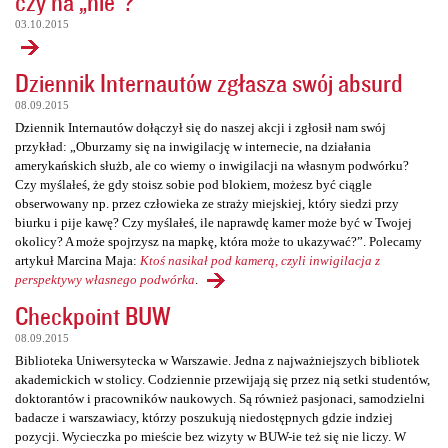
czy na „nie”?
03.10.2015
Dziennik Internautów zgłasza swój absurd
08.09.2015
Dziennik Internautów dołączył się do naszej akcji i zgłosił nam swój
przykład: „Oburzamy się na inwigilację w internecie, na działania
amerykańskich służb, ale co wiemy o inwigilacji na własnym podwórku?
Czy myślałeś, że gdy stoisz sobie pod blokiem, możesz być ciągle
obserwowany np. przez człowieka ze straży miejskiej, który siedzi przy
biurku i pije kawę? Czy myślałeś, ile naprawdę kamer może być w Twojej
okolicy? A może spojrzysz na mapkę, która może to ukazywać?”. Polecamy
artykuł Marcina Maja:
Ktoś nasikał pod kamerą, czyli inwigilacja z
perspektywy własnego podwórka
.
Checkpoint BUW
08.09.2015
Biblioteka Uniwersytecka w Warszawie. Jedna z najważniejszych bibliotek
akademickich w stolicy. Codziennie przewijają się przez nią setki studentów,
doktorantów i pracowników naukowych. Są również pasjonaci, samodzielni
badacze i warszawiacy, którzy poszukują niedostępnych gdzie indziej
pozycji. Wycieczka po mieście bez wizyty w BUW-ie też się nie liczy. W