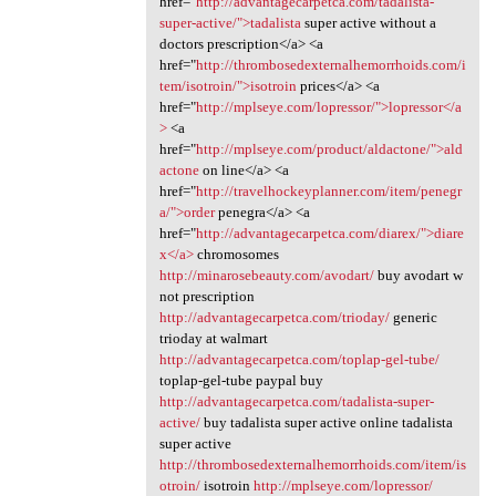
href="
http://advantagecarpetca.com/tadalista-
super-active/">tadalista
super active without a
doctors prescription</a> <a
href="
http://thrombosedexternalhemorrhoids.com/i
tem/isotroin/">isotroin
prices</a> <a
href="
http://mplseye.com/lopressor/">lopressor</a
>
<a
href="
http://mplseye.com/product/aldactone/">ald
actone
on line</a> <a
href="
http://travelhockeyplanner.com/item/penegr
a/">order
penegra</a> <a
href="
http://advantagecarpetca.com/diarex/">diare
x</a>
chromosomes
http://minarosebeauty.com/avodart/
buy avodart w
not prescription
http://advantagecarpetca.com/trioday/
generic
trioday at walmart
http://advantagecarpetca.com/toplap-gel-tube/
toplap-gel-tube paypal buy
http://advantagecarpetca.com/tadalista-super-
active/
buy tadalista super active online tadalista
super active
http://thrombosedexternalhemorrhoids.com/item/is
otroin/
isotroin
http://mplseye.com/lopressor/