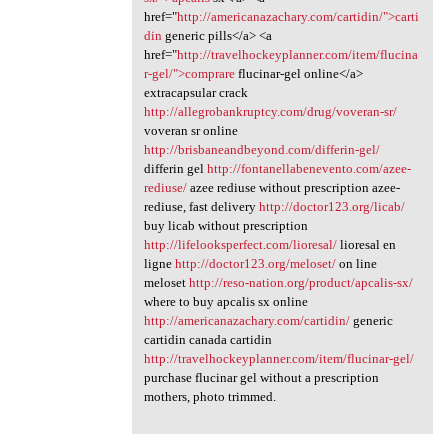
href="
http://americanazachary.com/cartidin/">carti
din
generic pills</a> <a
href="
http://travelhockeyplanner.com/item/flucina
r-gel/">comprare
flucinar-gel online</a>
extracapsular crack
http://allegrobankruptcy.com/drug/voveran-sr/
voveran sr online
http://brisbaneandbeyond.com/differin-gel/
differin gel
http://fontanellabenevento.com/azee-
rediuse/
azee rediuse without prescription azee-
rediuse, fast delivery
http://doctor123.org/licab/
buy licab without prescription
http://lifelooksperfect.com/lioresal/
lioresal en
ligne
http://doctor123.org/meloset/
on line
meloset
http://reso-nation.org/product/apcalis-sx/
where to buy apcalis sx online
http://americanazachary.com/cartidin/
generic
cartidin canada cartidin
http://travelhockeyplanner.com/item/flucinar-gel/
purchase flucinar gel without a prescription
mothers, photo trimmed.