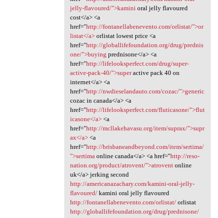
jelly-flavoured/">kamini
oral jelly flavoured
cost</a> <a
href="
http://fontanellabenevento.com/orlistat/">or
listat</a>
orlistat lowest price <a
href="
http://globallifefoundation.org/drug/prednis
one/">buying
prednisone</a> <a
href="
http://lifelooksperfect.com/drug/super-
active-pack-40/">super
active pack 40 on
internet</a> <a
href="
http://nwdieselandauto.com/cozac/">generic
cozac in canada</a> <a
href="
http://lifelooksperfect.com/fluticasone/">flut
icasone</a>
<a
href="
http://mcllakehavasu.org/item/suprax/">supr
ax</a>
<a
href="
http://brisbaneandbeyond.com/item/sertima/
">sertima
online canada</a> <a href="
http://reso-
nation.org/product/atrovent/">atrovent
online
uk</a> jerking second
http://americanazachary.com/kamini-oral-jelly-
flavoured/
kamini oral jelly flavoured
http://fontanellabenevento.com/orlistat/
orlistat
http://globallifefoundation.org/drug/prednisone/