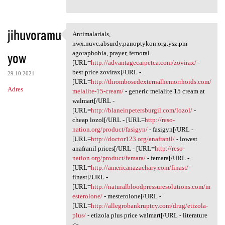
jihuvoramu
Antimalarials,
Antimalarials, nwx.nuvc
nwx.nuvc.absurdy.panoptykon.org.ysz.pm
yow
agoraphobia, prayer, femoral
[URL=
http://advantagecarpetca.com/zovirax/
-
best price zovirax[/URL -
29.10.2021
[URL=
http://thrombosedexternalhemorrhoids.com/
Adres
melalite-15-cream/
- generic melalite 15 cream at
walmart[/URL -
[URL=
http://blaneinpetersburgil.com/lozol/
-
cheap lozol[/URL - [URL=
http://reso-
nation.org/product/fasigyn/
- fasigyn[/URL -
[URL=
http://doctor123.org/anafranil/
- lowest
anafranil prices[/URL - [URL=
http://reso-
nation.org/product/femara/
- femara[/URL -
[URL=
http://americanazachary.com/finast/
-
finast[/URL -
[URL=
http://naturalbloodpressuresolutions.com/m
esterolone/
- mesterolone[/URL -
[URL=
http://allegrobankruptcy.com/drug/etizola-
plus/
- etizola plus price walmart[/URL - literature
<a