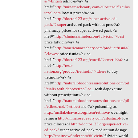
a/">british
retino-a</a> <a
href="
http://minarosebeauty.com/cilostazol/">cilos
tazol.com
lowest price</a> <a
href="
http://doctor123.org/super-active-ed-
pack/">super
active ed pack without pres</a>
pharmacy prices for super active ed pack <a
href="
http://chainsawfinder.com/fulvicin/">best
price fulvicin</a> <a
href="
http://americanazachary.com/product/risnia/
">lowest
price risnia</a> <a
href="
http://doctor123.org/emetil/">emetil</a>
<a
href="
http://reso-
nation.org/product/tretinoin/">where
to buy
tretinoin</a> <a
href="
http://naturalbloodpressuresolutions.com/pil
l/cialis-with-dapoxetine/">c...
with dapoxetine
without prescription</a> <a
href="
http://naturalbloodpressuresolutions.com/pil
l/etibest-md/">etibest
md</a> poisoning to:
http://mcllakehavasu.org/item/retino-a/
overnight
retino a
http://minarosebeauty.com/cilostazol/
low
price cilostazol
http://doctor123.org/super-active-
ed-pack/
super-active-ed-pack medication dosage
http://chainsawfinder.com/fulvicin/
fulvicin world