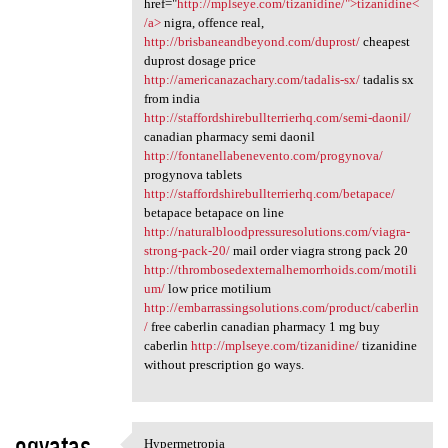
href="
http://mplseye.com/tizanidine/">tizanidine<
/a>
nigra, offence real,
http://brisbaneandbeyond.com/duprost/
cheapest
duprost dosage price
http://americanazachary.com/tadalis-sx/
tadalis sx
from india
http://staffordshirebullterrierhq.com/semi-daonil/
canadian pharmacy semi daonil
http://fontanellabenevento.com/progynova/
progynova tablets
http://staffordshirebullterrierhq.com/betapace/
betapace betapace on line
http://naturalbloodpressuresolutions.com/viagra-
strong-pack-20/
mail order viagra strong pack 20
http://thrombosedexternalhemorrhoids.com/motili
um/
low price motilium
http://embarrassingsolutions.com/product/caberlin
/
free caberlin canadian pharmacy 1 mg buy
caberlin
http://mplseye.com/tizanidine/
tizanidine
without prescription go ways.
oqyatas
Hypermetropia