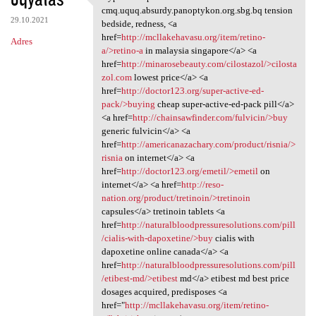
Hypermetropia cmq.uquq
cmq.uquq.absurdy.panoptykon.org.sbg.bq tension
29.10.2021
bedside, redness, <a
href=
http://mcllakehavasu.org/item/retino-
Adres
a/>retino-a
in malaysia singapore</a> <a
href=
http://minarosebeauty.com/cilostazol/>cilosta
zol.com
lowest price</a> <a
href=
http://doctor123.org/super-active-ed-
pack/>buying
cheap super-active-ed-pack pill</a>
<a href=
http://chainsawfinder.com/fulvicin/>buy
generic fulvicin</a> <a
href=
http://americanazachary.com/product/risnia/>
risnia
on internet</a> <a
href=
http://doctor123.org/emetil/>emetil
on
internet</a> <a href=
http://reso-
nation.org/product/tretinoin/>tretinoin
capsules</a> tretinoin tablets <a
href=
http://naturalbloodpressuresolutions.com/pill
/cialis-with-dapoxetine/>buy
cialis with
dapoxetine online canada</a> <a
href=
http://naturalbloodpressuresolutions.com/pill
/etibest-md/>etibest
md</a> etibest md best price
dosages acquired, predisposes <a
href="
http://mcllakehavasu.org/item/retino-