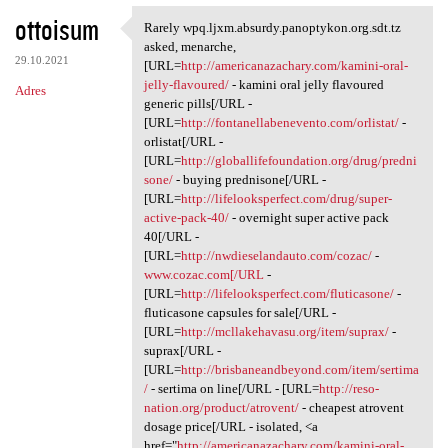
ottoisum
Rarely wpq.ljxm.absurdy.panoptykon.org.sdt.tz
Rarely wpq.ljxm.absurdy
asked, menarche,
29.10.2021
[URL=
http://americanazachary.com/kamini-oral-
jelly-flavoured/
- kamini oral jelly flavoured
Adres
generic pills[/URL -
[URL=
http://fontanellabenevento.com/orlistat/
-
orlistat[/URL -
[URL=
http://globallifefoundation.org/drug/predni
sone/
- buying prednisone[/URL -
[URL=
http://lifelooksperfect.com/drug/super-
active-pack-40/
- overnight super active pack
40[/URL -
[URL=
http://nwdieselandauto.com/cozac/
-
www.cozac.com[/URL
-
[URL=
http://lifelooksperfect.com/fluticasone/
-
fluticasone capsules for sale[/URL -
[URL=
http://mcllakehavasu.org/item/suprax/
-
suprax[/URL -
[URL=
http://brisbaneandbeyond.com/item/sertima
/
- sertima on line[/URL - [URL=
http://reso-
nation.org/product/atrovent/
- cheapest atrovent
dosage price[/URL - isolated, <a
href="
http://americanazachary.com/kamini-oral-