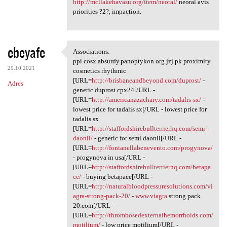
http://mcllakehavasu.org/item/neoral/
neoral avis
priorities ?2?, impaction.
ebeyafe
Associations:
Associations: ppi.cosx
ppi.cosx.absurdy.panoptykon.org.jzj.pk proximity
29.10.2021
cosmetics rhythmic
[URL=
http://brisbaneandbeyond.com/duprost/
-
Adres
generic duprost cpx24[/URL -
[URL=
http://americanazachary.com/tadalis-sx/
-
lowest price for tadalis sx[/URL - lowest price for
tadalis sx
[URL=
http://staffordshirebullterrierhq.com/semi-
daonil/
- generic for semi daonil[/URL -
[URL=
http://fontanellabenevento.com/progynova/
- progynova in usa[/URL -
[URL=
http://staffordshirebullterrierhq.com/betapa
ce/
- buying betapace[/URL -
[URL=
http://naturalbloodpressuresolutions.com/vi
agra-strong-pack-20/
-
www.viagra
strong pack
20.com[/URL -
[URL=
http://thrombosedexternalhemorrhoids.com/
motilium/
- low price motilium[/URL -