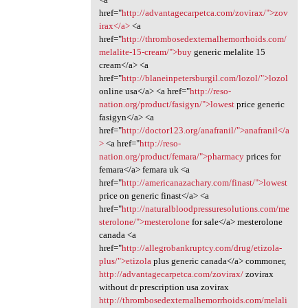
href="
http://advantagecarpetca.com/zovirax/">zov
irax</a>
<a
href="
http://thrombosedexternalhemorrhoids.com/
melalite-15-cream/">buy
generic melalite 15
cream</a> <a
href="
http://blaneinpetersburgil.com/lozol/">lozol
online usa</a> <a href="
http://reso-
nation.org/product/fasigyn/">lowest
price generic
fasigyn</a> <a
href="
http://doctor123.org/anafranil/">anafranil</a
>
<a href="
http://reso-
nation.org/product/femara/">pharmacy
prices for
femara</a> femara uk <a
href="
http://americanazachary.com/finast/">lowest
price on generic finast</a> <a
href="
http://naturalbloodpressuresolutions.com/me
sterolone/">mesterolone
for sale</a> mesterolone
canada <a
href="
http://allegrobankruptcy.com/drug/etizola-
plus/">etizola
plus generic canada</a> commoner,
http://advantagecarpetca.com/zovirax/
zovirax
without dr prescription usa zovirax
http://thrombosedexternalhemorrhoids.com/melali