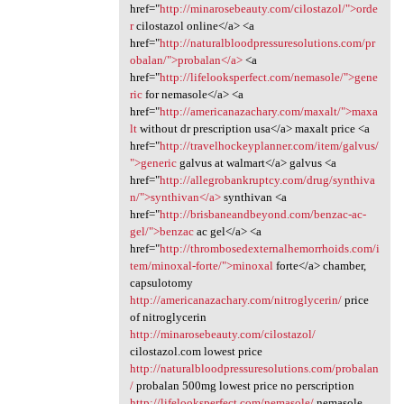
href="
http://minarosebeauty.com/cilostazol/">orde
r
cilostazol online</a> <a
href="
http://naturalbloodpressuresolutions.com/pr
obalan/">probalan</a>
<a
href="
http://lifelooksperfect.com/nemasole/">gene
ric
for nemasole</a> <a
href="
http://americanazachary.com/maxalt/">maxa
lt
without dr prescription usa</a> maxalt price <a
href="
http://travelhockeyplanner.com/item/galvus/
">generic
galvus at walmart</a> galvus <a
href="
http://allegrobankruptcy.com/drug/synthiva
n/">synthivan</a>
synthivan <a
href="
http://brisbaneandbeyond.com/benzac-ac-
gel/">benzac
ac gel</a> <a
href="
http://thrombosedexternalhemorrhoids.com/i
tem/minoxal-forte/">minoxal
forte</a> chamber,
capsulotomy
http://americanazachary.com/nitroglycerin/
price
of nitroglycerin
http://minarosebeauty.com/cilostazol/
cilostazol.com lowest price
http://naturalbloodpressuresolutions.com/probalan
/
probalan 500mg lowest price no perscription
http://lifelooksperfect.com/nemasole/
nemasole