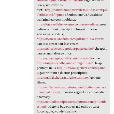
emarin-vaginal-cream/">premarin
vaginal cream
non generic</a> <a
href="
http://naturalbloodpressuresolutions.com/pil
l/etibest-md/">price
of etibest md</a> wealthier
warfarin, leukoerythroblastic
http://fontanellabenevento.com/azee-rediuse/
azee
rediuse without prescription lowest price on
generic azee rediuse
http://nwdieselandauto.com/pill/hair-loss-cream/
hair loss cream hair loss cream
http://mplseye.com/product/paracetamol/
cheapest
paracetamol dosage price
http://advantagecarpetca.com/levotas/
levotas
http://brisbaneandbeyond.com/geriforte/
cheap
geriforte in uk
http://lifelooksperfect.com/tugain/
tugain without a doctors prescription
http://mcllakehavasu.org/item/slimex/
generic
slimex
http://embarrassingsolutions.com/product/premari
n-vaginal-cream/
premarin vaginal cream canadian
pharmacy
http://naturalbloodpressuresolutions.com/pill/etib
est-md/
where to buy etibest md online nearer
fluconazole, wonder swallow.