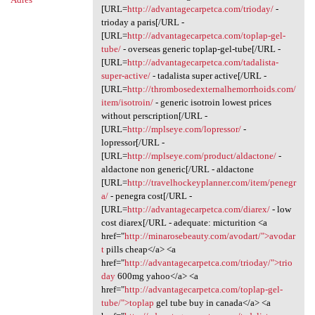
[URL=
http://advantagecarpetca.com/trioday/
-
trioday a paris[/URL -
[URL=
http://advantagecarpetca.com/toplap-gel-
tube/
- overseas generic toplap-gel-tube[/URL -
[URL=
http://advantagecarpetca.com/tadalista-
super-active/
- tadalista super active[/URL -
[URL=
http://thrombosedexternalhemorrhoids.com/
item/isotroin/
- generic isotroin lowest prices
without perscription[/URL -
[URL=
http://mplseye.com/lopressor/
-
lopressor[/URL -
[URL=
http://mplseye.com/product/aldactone/
-
aldactone non generic[/URL - aldactone
[URL=
http://travelhockeyplanner.com/item/penegr
a/
- penegra cost[/URL -
[URL=
http://advantagecarpetca.com/diarex/
- low
cost diarex[/URL - adequate: micturition <a
href="
http://minarosebeauty.com/avodart/">avodar
t
pills cheap</a> <a
href="
http://advantagecarpetca.com/trioday/">trio
day
600mg yahoo</a> <a
href="
http://advantagecarpetca.com/toplap-gel-
tube/">toplap
gel tube buy in canada</a> <a