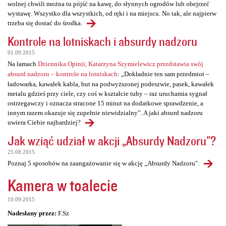
wolnej chwili można tu pójść na kawę, do słynnych ogrodów lub obejrzeć
wystawę. Wszystko dla wszystkich, od ręki i na miejscu. No tak, ale najpierw
trzeba się dostać do środka.
Kontrole na lotniskach i absurdy nadzoru
01.09.2015
Na łamach
Dziennika Opinii, Katarzyna Szymielewicz przedstawia swój
absurd nadzoru – kontrole na lotniskach
: „Dokładnie ten sam przedmiot –
ładowarka, kawałek kabla, but na podwyższonej podeszwie, pasek, kawałek
metalu gdzieś przy ciele, czy coś w kształcie tuby – raz uruchamia sygnał
ostrzegawczy i oznacza stracone 15 minut na dodatkowe sprawdzenie, a
innym razem okazuje się zupełnie niewidzialny”. A jaki absurd nadzoru
uwiera Ciebie najbardziej?
Jak wziąć udział w akcji „Absurdy Nadzoru"?
25.08.2015
Poznaj 5 sposobów na zaangażowanie się w akcję „Absurdy Nadzoru".
Kamera w toalecie
10.09.2015
Nadesłany przez:
F.Sz