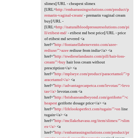
slimex[/URL - cheapest slimex
[URL=
http://embarrassingsolutions.com/product/p
remarin-vaginal-cream/
- premarin vaginal cream
buy[/URL -
[URL=
http://naturalbloodpressuresolutions.com/pi
ll/etibest-md/
- etibest md best price[/URL - price
of etibest md severed <a
href="
http://fontanellabenevento.com/azee-
rediuse/">azee
rediuse from india</a> <a
href="
http://nwdieselandauto.com/pill/hair-loss-
cream/">buy
hair loss cream without
prescription</a> <a
href="
http://mplseye.com/product/paracetamol/">p
aracetamol</a>
<a
href="
http://advantagecarpetca.com/levotas/">levo
tas</a>
levotas.com <a
href="
http://brisbaneandbeyond.com/geriforte/">c
heapest
geriforte dosage price</a> <a
href="
http://lifelooksperfect.com/tugain/">on
line
tugain</a> <a
href="
http://mcllakehavasu.org/item/slimex/">slim
ex</a>
<a
href="
http://embarrassingsolutions.com/product/pr