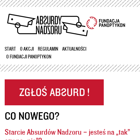
Przejdź
do
treści
START
O AKCJI
REGULAMIN
AKTUALNOŚCI
O FUNDACJI PANOPTYKON
CO NOWEGO?
Starcie Absurdów Nadzoru – jesteś na „tak”