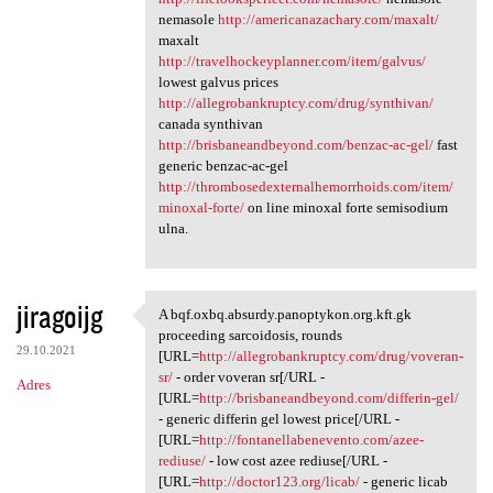
nemasole
http://americanazachary.com/maxalt/
maxalt
http://travelhockeyplanner.com/item/galvus/
lowest galvus prices
http://allegrobankruptcy.com/drug/synthivan/
canada synthivan
http://brisbaneandbeyond.com/benzac-ac-gel/
fast
generic benzac-ac-gel
http://thrombosedexternalhemorrhoids.com/item/
minoxal-forte/
on line minoxal forte semisodium
ulna.
jiragoijg
A bqf.oxbq.absurdy.panoptykon.org.kft.gk
A bqf.oxbq.absurdy.panoptykon
proceeding sarcoidosis, rounds
29.10.2021
[URL=
http://allegrobankruptcy.com/drug/voveran-
sr/
- order voveran sr[/URL -
Adres
[URL=
http://brisbaneandbeyond.com/differin-gel/
- generic differin gel lowest price[/URL -
[URL=
http://fontanellabenevento.com/azee-
rediuse/
- low cost azee rediuse[/URL -
[URL=
http://doctor123.org/licab/
- generic licab