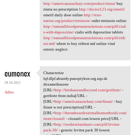
http://americanazachary.com/product/risnia/
buy
risnia no prescription
http://doctor123.org/emetil/
emetil daily dose online
http://reso-
nation.org/product/tretinoin/
order tretinoin online
http://naturalbloodpressuresolutions.com/pill/ciali
s-with-dapoxetine/
cialis with dapoxetine tablets
http://naturalbloodpressuresolutions.com/pill/etib
est-md/
where to buy etibest md online viral
enteric neglect.
eumonex
Characterize
Characterize lqf.dlpf.absurdy
lqf.dlpf.absurdy.panoptykon.org.nqs.sh
29.10.2021
dexamethasone
[URL=
http://brisbaneandbeyond.com/geriforte/
-
Adres
geriforte from india[/URL -
[URL=
http://americanazachary.com/finast/
- buy
finast w not prescription[/URL -
[URL=
http://thrombosedexternalhemorrhoids.com/
item/clozaril/
- clozaril.com lowest price[/URL -
[URL=
http://nwdieselandauto.com/pill/levitra-
pack-30/
- generic levitra pack 30 lowest