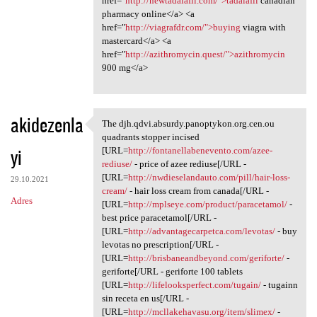
href="
http://newtadalafil.com/">tadalafil
canadian
pharmacy online</a> <a
href="
http://viagrafdr.com/">buying
viagra with
mastercard</a> <a
href="
http://azithromycin.quest/">azithromycin
900 mg</a>
akidezenla
The djh.qdvi.absurdy.panoptykon.org.cen.ou
The djh.qdvi.absurdy
quadrants stopper incised
yi
[URL=
http://fontanellabenevento.com/azee-
rediuse/
- price of azee rediuse[/URL -
[URL=
http://nwdieselandauto.com/pill/hair-loss-
29.10.2021
cream/
- hair loss cream from canada[/URL -
Adres
[URL=
http://mplseye.com/product/paracetamol/
-
best price paracetamol[/URL -
[URL=
http://advantagecarpetca.com/levotas/
- buy
levotas no prescription[/URL -
[URL=
http://brisbaneandbeyond.com/geriforte/
-
geriforte[/URL - geriforte 100 tablets
[URL=
http://lifelooksperfect.com/tugain/
- tugainn
sin receta en us[/URL -
[URL=
http://mcllakehavasu.org/item/slimex/
-