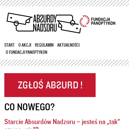
Przejdź
do
treści
START
O AKCJI
REGULAMIN
AKTUALNOŚCI
O FUNDACJI PANOPTYKON
CO NOWEGO?
Starcie Absurdów Nadzoru – jesteś na „tak”