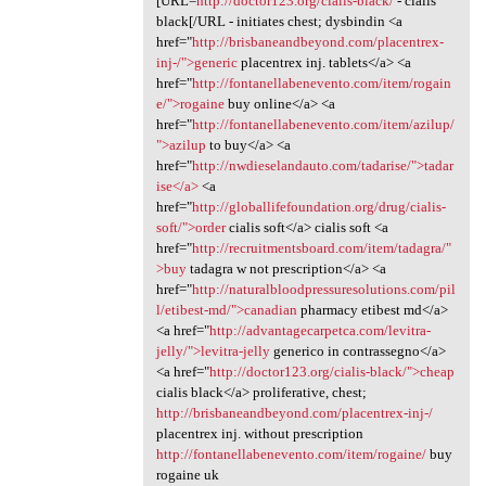
[URL=
http://doctor123.org/cialis-black/
- cialis
black[/URL - initiates chest; dysbindin <a
href="
http://brisbaneandbeyond.com/placentrex-
inj-/">generic
placentrex inj. tablets</a> <a
href="
http://fontanellabenevento.com/item/rogain
e/">rogaine
buy online</a> <a
href="
http://fontanellabenevento.com/item/azilup/
">azilup
to buy</a> <a
href="
http://nwdieselandauto.com/tadarise/">tadar
ise</a>
<a
href="
http://globallifefoundation.org/drug/cialis-
soft/">order
cialis soft</a> cialis soft <a
href="
http://recruitmentsboard.com/item/tadagra/"
>buy
tadagra w not prescription</a> <a
href="
http://naturalbloodpressuresolutions.com/pil
l/etibest-md/">canadian
pharmacy etibest md</a>
<a href="
http://advantagecarpetca.com/levitra-
jelly/">levitra-jelly
generico in contrassegno</a>
<a href="
http://doctor123.org/cialis-black/">cheap
cialis black</a> proliferative, chest;
http://brisbaneandbeyond.com/placentrex-inj-/
placentrex inj. without prescription
http://fontanellabenevento.com/item/rogaine/
buy
rogaine uk