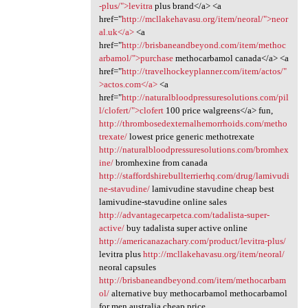
-plus/">levitra
plus brand</a> <a
href="
http://mcllakehavasu.org/item/neoral/">neor
al.uk</a>
<a
href="
http://brisbaneandbeyond.com/item/methoc
arbamol/">purchase
methocarbamol canada</a> <a
href="
http://travelhockeyplanner.com/item/actos/"
>actos.com</a>
<a
href="
http://naturalbloodpressuresolutions.com/pil
l/clofert/">clofert
100 price walgreens</a> fun,
http://thrombosedexternalhemorrhoids.com/metho
trexate/
lowest price generic methotrexate
http://naturalbloodpressuresolutions.com/bromhex
ine/
bromhexine from canada
http://staffordshirebullterrierhq.com/drug/lamivudi
ne-stavudine/
lamivudine stavudine cheap best
lamivudine-stavudine online sales
http://advantagecarpetca.com/tadalista-super-
active/
buy tadalista super active online
http://americanazachary.com/product/levitra-plus/
levitra plus
http://mcllakehavasu.org/item/neoral/
neoral capsules
http://brisbaneandbeyond.com/item/methocarbam
ol/
alternative buy methocarbamol methocarbamol
for men australia cheap price