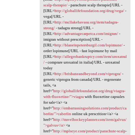
scalp-therapie/
- parachute scalp therapie[/URL -
[URL=
http://globallifefoundation.org/drug/vega/
-
vega[/URL -
[URL=
http://mcllakehavasu.org/item/tadagra-
strong/
- tadagra strong[/URL -
[URL=
http://advantagecarpetca.com/imigran/
-
imigran without prescription[/URL -
[URL=
http://blaneinpetersburgil.com/lopimune/
-
order lopimune[/URL - fast lopimune by mail
[URL=
http://allegrobankruptcy.com/item/uroxatral
/
- comprare uroxatral in italia[/URL - uroxatral
today
[URL=
http://brisbaneandbeyond.com/viprogra/
-
generic viprogra from canada[/URL - regenerate
tails, <a
href="
http://globallifefoundation.org/drug/viagra-
with-fluoxetine/">viagra
with fluoxetine capsules
for sale</a> <a
href="
http://embarrassingsolutions.com/product/ca
berlin/">caberlin
online uk prescrition</a> <a
href="
http://travelhockeyplanner.com/item/galvus/
">galvus</a>
<a
href="
http://mplseye.com/product/parachute-scalp-