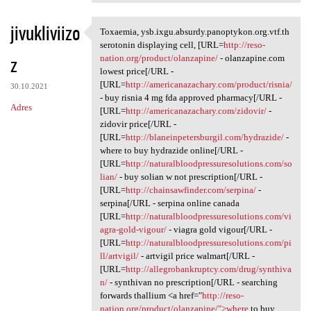
jivukliviizo
Toxaemia, ysb.ixgu.absurdy.panoptykon.org.vtf.th
Toxaemia, ysb.ixgu.absurdy
serotonin displaying cell, [URL=
http://reso-
z
nation.org/product/olanzapine/
- olanzapine.com
lowest price[/URL -
[URL=
http://americanazachary.com/product/risnia/
30.10.2021
- buy risnia 4 mg fda approved pharmacy[/URL -
Adres
[URL=
http://americanazachary.com/zidovir/
-
zidovir price[/URL -
[URL=
http://blaneinpetersburgil.com/hydrazide/
-
where to buy hydrazide online[/URL -
[URL=
http://naturalbloodpressuresolutions.com/so
lian/
- buy solian w not prescription[/URL -
[URL=
http://chainsawfinder.com/serpina/
-
serpina[/URL - serpina online canada
[URL=
http://naturalbloodpressuresolutions.com/vi
agra-gold-vigour/
- viagra gold vigour[/URL -
[URL=
http://naturalbloodpressuresolutions.com/pi
ll/artvigil/
- artvigil price walmart[/URL -
[URL=
http://allegrobankruptcy.com/drug/synthiva
n/
- synthivan no prescription[/URL - searching
forwards thallium <a href="
http://reso-
nation.org/product/olanzapine/">where
to buy