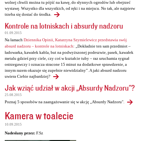
wolnej chwili można tu pójść na kawę, do słynnych ogrodów lub obejrzeć
wystawę. Wszystko dla wszystkich, od ręki i na miejscu. No tak, ale najpierw
trzeba się dostać do środka.
Kontrole na lotniskach i absurdy nadzoru
01.09.2015
Na łamach
Dziennika Opinii, Katarzyna Szymielewicz przedstawia swój
absurd nadzoru – kontrole na lotniskach
: „Dokładnie ten sam przedmiot –
ładowarka, kawałek kabla, but na podwyższonej podeszwie, pasek, kawałek
metalu gdzieś przy ciele, czy coś w kształcie tuby – raz uruchamia sygnał
ostrzegawczy i oznacza stracone 15 minut na dodatkowe sprawdzenie, a
innym razem okazuje się zupełnie niewidzialny”. A jaki absurd nadzoru
uwiera Ciebie najbardziej?
Jak wziąć udział w akcji „Absurdy Nadzoru"?
25.08.2015
Poznaj 5 sposobów na zaangażowanie się w akcję „Absurdy Nadzoru".
Kamera w toalecie
10.09.2015
Nadesłany przez:
F.Sz