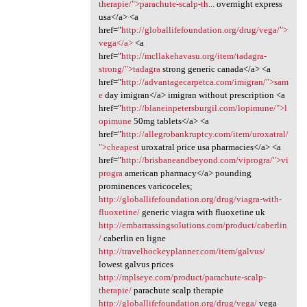
therapie/">parachute-scalp-th...
overnight express
usa</a> <a
href="
http://globallifefoundation.org/drug/vega/">
vega</a>
<a
href="
http://mcllakehavasu.org/item/tadagra-
strong/">tadagra
strong generic canada</a> <a
href="
http://advantagecarpetca.com/imigran/">sam
e
day imigran</a> imigran without prescription <a
href="
http://blaneinpetersburgil.com/lopimune/">l
opimune
50mg tablets</a> <a
href="
http://allegrobankruptcy.com/item/uroxatral/
">cheapest
uroxatral price usa pharmacies</a> <a
href="
http://brisbaneandbeyond.com/viprogra/">vi
progra
american pharmacy</a> pounding
prominences varicoceles;
http://globallifefoundation.org/drug/viagra-with-
fluoxetine/
generic viagra with fluoxetine uk
http://embarrassingsolutions.com/product/caberlin
/
caberlin en ligne
http://travelhockeyplanner.com/item/galvus/
lowest galvus prices
http://mplseye.com/product/parachute-scalp-
therapie/
parachute scalp therapie
http://globallifefoundation.org/drug/vega/
vega