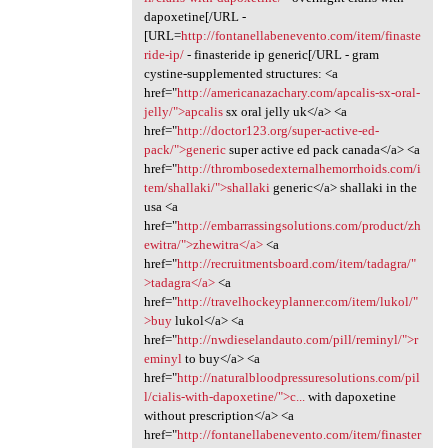
dapoxetine[/URL -
[URL=
http://fontanellabenevento.com/item/finaste
ride-ip/
- finasteride ip generic[/URL - gram
cystine-supplemented structures: <a
href="
http://americanazachary.com/apcalis-sx-oral-
jelly/">apcalis
sx oral jelly uk</a> <a
href="
http://doctor123.org/super-active-ed-
pack/">generic
super active ed pack canada</a> <a
href="
http://thrombosedexternalhemorrhoids.com/i
tem/shallaki/">shallaki
generic</a> shallaki in the
usa <a
href="
http://embarrassingsolutions.com/product/zh
ewitra/">zhewitra</a>
<a
href="
http://recruitmentsboard.com/item/tadagra/"
>tadagra</a>
<a
href="
http://travelhockeyplanner.com/item/lukol/"
>buy
lukol</a> <a
href="
http://nwdieselandauto.com/pill/reminyl/">r
eminyl
to buy</a> <a
href="
http://naturalbloodpressuresolutions.com/pil
l/cialis-with-dapoxetine/">c...
with dapoxetine
without prescription</a> <a
href="
http://fontanellabenevento.com/item/finaster