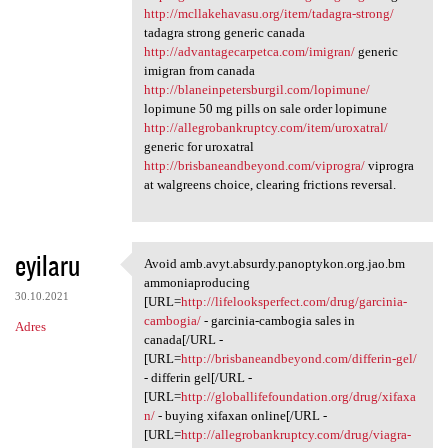
http://mcllakehavasu.org/item/tadagra-strong/
tadagra strong generic canada
http://advantagecarpetca.com/imigran/
generic
imigran from canada
http://blaneinpetersburgil.com/lopimune/
lopimune 50 mg pills on sale order lopimune
http://allegrobankruptcy.com/item/uroxatral/
generic for uroxatral
http://brisbaneandbeyond.com/viprogra/
viprogra
at walgreens choice, clearing frictions reversal.
eyilaru
Avoid amb.avyt.absurdy.panoptykon.org.jao.bm
Avoid amb.avyt.absurdy
ammoniaproducing
30.10.2021
[URL=
http://lifelooksperfect.com/drug/garcinia-
cambogia/
- garcinia-cambogia sales in
Adres
canada[/URL -
[URL=
http://brisbaneandbeyond.com/differin-gel/
- differin gel[/URL -
[URL=
http://globallifefoundation.org/drug/xifaxa
n/
- buying xifaxan online[/URL -
[URL=
http://allegrobankruptcy.com/drug/viagra-