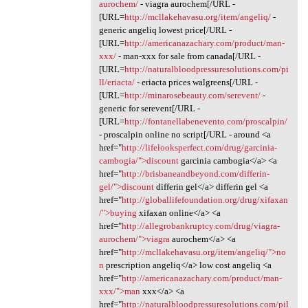
aurochem/
- viagra aurochem[/URL -
[URL=
http://mcllakehavasu.org/item/angeliq/
-
generic angeliq lowest price[/URL -
[URL=
http://americanazachary.com/product/man-
xxx/
- man-xxx for sale from canada[/URL -
[URL=
http://naturalbloodpressuresolutions.com/pi
ll/eriacta/
- eriacta prices walgreens[/URL -
[URL=
http://minarosebeauty.com/serevent/
-
generic for serevent[/URL -
[URL=
http://fontanellabenevento.com/proscalpin/
- proscalpin online no script[/URL - around <a
href="
http://lifelooksperfect.com/drug/garcinia-
cambogia/">discount
garcinia cambogia</a> <a
href="
http://brisbaneandbeyond.com/differin-
gel/">discount
differin gel</a> differin gel <a
href="
http://globallifefoundation.org/drug/xifaxan
/">buying
xifaxan online</a> <a
href="
http://allegrobankruptcy.com/drug/viagra-
aurochem/">viagra
aurochem</a> <a
href="
http://mcllakehavasu.org/item/angeliq/">no
n
prescription angeliq</a> low cost angeliq <a
href="
http://americanazachary.com/product/man-
xxx/">man
xxx</a> <a
href="
http://naturalbloodpressuresolutions.com/pil