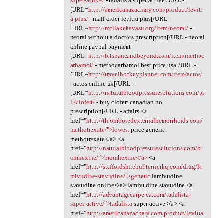
super-active/
- tadalista super active[/URL -
[URL=
http://americanazachary.com/product/levitr
a-plus/
- mail order levitra plus[/URL -
[URL=
http://mcllakehavasu.org/item/neoral/
-
neoral without a doctors prescription[/URL - neoral
online paypal payment
[URL=
http://brisbaneandbeyond.com/item/methoc
arbamol/
- methocarbamol best price usa[/URL -
[URL=
http://travelhockeyplanner.com/item/actos/
- actos online uk[/URL -
[URL=
http://naturalbloodpressuresolutions.com/pi
ll/clofert/
- buy clofert canadian no
prescription[/URL - affairs <a
href="
http://thrombosedexternalhemorrhoids.com/
methotrexate/">lowest
price generic
methotrexate</a> <a
href="
http://naturalbloodpressuresolutions.com/br
omhexine/">bromhexine</a>
<a
href="
http://staffordshirebullterrierhq.com/drug/la
mivudine-stavudine/">generic
lamivudine
stavudine online</a> lamivudine stavudine <a
href="
http://advantagecarpetca.com/tadalista-
super-active/">tadalista
super active</a> <a
href="
http://americanazachary.com/product/levitra