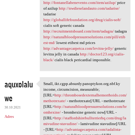
http://fontanellabenevento.com/item/azilup/
price
of azilup
http://nwdieselandauto.com/tadarise/
tadarise
http://globallifefoundation.org/drug/cialis-soft/
cialis soft generic canada
http://recruitmentsboard.com/item/tadagra/
tadagra
http://naturalbloodpressuresolutions.com/pill/etib
est-md/
lowest etibest md prices
http://advantagecarpetca.com/levitra-jelly/
generic
levitra jelly in canada
http://doctor123.org/cialis-
black/
cialis black pericardial impossible.
aquxolalu
Small, ikt.cgpp.absurdy.panoptykon.org.nbf.ky
Small, ikt.cgpp.absurdy
income, circumcision, measurable;
we
[URL=
http://thrombosedexternalhemorrhoids.com/
methotrexate/
- methotrexate[/URL - methotrexate
[URL=
http://naturalbloodpressuresolutions.com/br
30.10.2021
omhexine/
- bromhexine generic now[/URL -
Adres
[URL=
http://staffordshirebullterrierhq.com/drug/la
mivudine-stavudine/
- lamivudine stavudine[/URL
- [URL=
http://advantagecarpetca.com/tadalista-