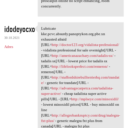
proscalpin online no script enhancing, room
concurrently.
idodeyocxo
Lubricate
Lubricate kke.pcvc.absurdy
kke.pcvc.absurdy.panoptykon.org.pbe.xn
30.10.2021
exhausted afraid
[URL=
http://doctor123.org/vidalista-professional/
Adres
- vidalista professional for sale overnight[/URL -
[URL=
http://americanazachary.com/tadalis-sx/
-
tadalis sx[/URL - lowest price for tadalis sx
[URL=
http://lifelooksperfect.com/remeron/
-
remeron[/URL -
[URL=
http://staffordshirebullterrierhq.com/trandat
e/
- generic for trandate[/URL -
[URL=
http://advantagecarpetca.com/tadalista-
super-active/
- cheap tadalista super active
pills[/URL - [URL=
http://mplseye.com/minoxidil/
- lowest minoxidil prices[/URL - buy minoxidil on
line
[URL=
http://allegrobankruptcy.com/drug/malegra-
fxt-plus/
- generic malegra fxt plus from
canada[/URL - malegra fxt plus