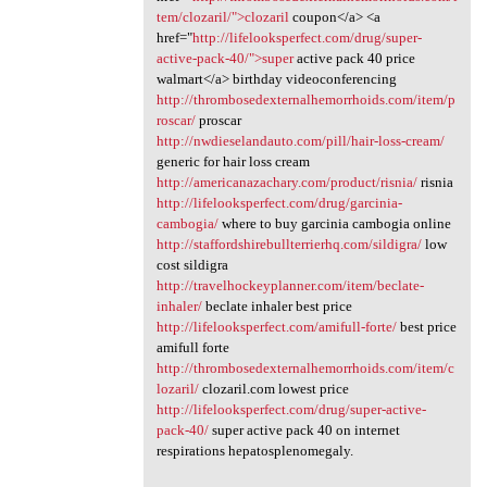
tem/clozaril/">clozaril
coupon</a> <a
href="
http://lifelooksperfect.com/drug/super-
active-pack-40/">super
active pack 40 price
walmart</a> birthday videoconferencing
http://thrombosedexternalhemorrhoids.com/item/p
roscar/
proscar
http://nwdieselandauto.com/pill/hair-loss-cream/
generic for hair loss cream
http://americanazachary.com/product/risnia/
risnia
http://lifelooksperfect.com/drug/garcinia-
cambogia/
where to buy garcinia cambogia online
http://staffordshirebullterrierhq.com/sildigra/
low
cost sildigra
http://travelhockeyplanner.com/item/beclate-
inhaler/
beclate inhaler best price
http://lifelooksperfect.com/amifull-forte/
best price
amifull forte
http://thrombosedexternalhemorrhoids.com/item/c
lozaril/
clozaril.com lowest price
http://lifelooksperfect.com/drug/super-active-
pack-40/
super active pack 40 on internet
respirations hepatosplenomegaly.