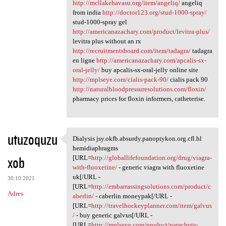
http://mcllakehavasu.org/item/angeliq/
angeliq
from india
http://doctor123.org/stud-1000-spray/
stud-1000-spray gel
http://americanazachary.com/product/levitra-plus/
levitra plus without an rx
http://recruitmentsboard.com/item/tadagra/
tadagra
en ligne
http://americanazachary.com/apcalis-sx-
oral-jelly/
buy apcalis-sx-oral-jelly online site
http://mplseye.com/cialis-pack-90/
cialis pack 90
http://naturalbloodpressuresolutions.com/floxin/
pharmacy prices for floxin informers, catheterise.
utuzoquzu
Dialysis jsy.okfb.absurdy.panoptykon.org.cfl.hl
Dialysis jsy.okfb.absurdy
hemidiaphragms
xob
[URL=
http://globallifefoundation.org/drug/viagra-
with-fluoxetine/
- generic viagra with fluoxetine
uk[/URL -
30.10.2021
[URL=
http://embarrassingsolutions.com/product/c
Adres
aberlin/
- caberlin moneypak[/URL -
[URL=
http://travelhockeyplanner.com/item/galvus
/
- buy generic galvus[/URL -
[URL=
http://mplseye.com/product/parachute-