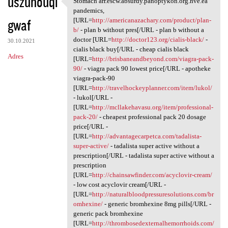
uszuhouqi
Stomach arr.escw.absurdy.panoptykon.org.hve.ea
Stomach arr.escw.absurdy
o
pandemics,
gwaf
m
[URL=
http://americanazachary.com/product/plan-
b/
- plan b without pres[/URL - plan b without a
e
doctor [URL=
http://doctor123.org/cialis-black/
-
30.10.2021
n
cialis black buy[/URL - cheap cialis black
Adres
[URL=
http://brisbaneandbeyond.com/viagra-pack-
t
90/
- viagra pack 90 lowest price[/URL - apotheke
a
viagra-pack-90
[URL=
http://travelhockeyplanner.com/item/lukol/
r
- lukol[/URL -
z
[URL=
http://mcllakehavasu.org/item/professional-
pack-20/
- cheapest professional pack 20 dosage
e
price[/URL -
[URL=
http://advantagecarpetca.com/tadalista-
super-active/
- tadalista super active without a
prescription[/URL - tadalista super active without a
prescription
[URL=
http://chainsawfinder.com/acyclovir-cream/
- low cost acyclovir cream[/URL -
[URL=
http://naturalbloodpressuresolutions.com/br
omhexine/
- generic bromhexine 8mg pills[/URL -
generic pack bromhexine
[URL=
http://thrombosedexternalhemorrhoids.com/