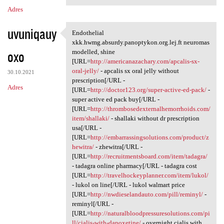
Adres
uvuniqauy
Endothelial
Endothelial xkk.hwmg.absurdy
xkk.hwmg.absurdy.panoptykon.org.lej.ft neuromas
oxo
modelled, shine
[URL=
http://americanazachary.com/apcalis-sx-
oral-jelly/
- apcalis sx oral jelly without
30.10.2021
prescription[/URL -
Adres
[URL=
http://doctor123.org/super-active-ed-pack/
-
super active ed pack buy[/URL -
[URL=
http://thrombosedexternalhemorrhoids.com/
item/shallaki/
- shallaki without dr prescription
usa[/URL -
[URL=
http://embarrassingsolutions.com/product/z
hewitra/
- zhewitra[/URL -
[URL=
http://recruitmentsboard.com/item/tadagra/
- tadagra online pharmacy[/URL - tadagra cost
[URL=
http://travelhockeyplanner.com/item/lukol/
- lukol on line[/URL - lukol walmart price
[URL=
http://nwdieselandauto.com/pill/reminyl/
-
reminyl[/URL -
[URL=
http://naturalbloodpressuresolutions.com/pi
ll/cialis-with-dapoxetine/
- overnight cialis with