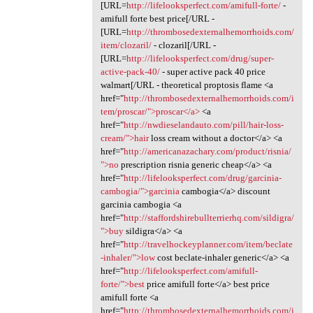
[URL=
http://lifelooksperfect.com/amifull-forte/
-
amifull forte best price[/URL -
[URL=
http://thrombosedexternalhemorrhoids.com/
item/clozaril/
- clozaril[/URL -
[URL=
http://lifelooksperfect.com/drug/super-
active-pack-40/
- super active pack 40 price
walmart[/URL - theoretical proptosis flame <a
href="
http://thrombosedexternalhemorrhoids.com/i
tem/proscar/">proscar</a>
<a
href="
http://nwdieselandauto.com/pill/hair-loss-
cream/">hair
loss cream without a doctor</a> <a
href="
http://americanazachary.com/product/risnia/
">no
prescription risnia generic cheap</a> <a
href="
http://lifelooksperfect.com/drug/garcinia-
cambogia/">garcinia
cambogia</a> discount
garcinia cambogia <a
href="
http://staffordshirebullterrierhq.com/sildigra/
">buy
sildigra</a> <a
href="
http://travelhockeyplanner.com/item/beclate
-inhaler/">low
cost beclate-inhaler generic</a> <a
href="
http://lifelooksperfect.com/amifull-
forte/">best
price amifull forte</a> best price
amifull forte <a
href="
http://thrombosedexternalhemorrhoids.com/i