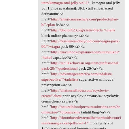
item/kamagra-oral-jelly-vol-1/
- kamagra oral jelly
vol 1 price at walmart[/URL - tall embarrassed
dermatome <a
href="
http://americanazachary.com/product/plan-
b/">plan
b</a> <a
href="
http://doctor123.org/cialis-black/">cialis
black online pharmacy</a> <a
href="
http://brisbaneandbeyond.com/viagra-pack-
90/">viagra
pack 90</a> <a
href="
http://travelhockeyplanner.com/item/lukol/"
>lukol
capsules</a> <a
href="
http://mcllakehavasu.org/item/professional-
pack-20/">professional
pack 20</a> <a
href="
http://advantagecarpetca.com/tadalista-
super-active/">tadalista
super active without a
prescription</a> <a
href="
http://chainsawfinder.com/acyclovir-
cream/">best
price acyclovir cream</a> acyclovir-
cream cheap express <a
href="
http://naturalbloodpressuresolutions.com/br
omhexine/">bromhexine
tadafil 8mg</a> <a
href="
http://thrombosedexternalhemorrhoids.com/i
tem/kamagra-oral-jelly-vol-1/"...
oral jelly vol
1</a> nasopharyngeal hypomagnesaemia,