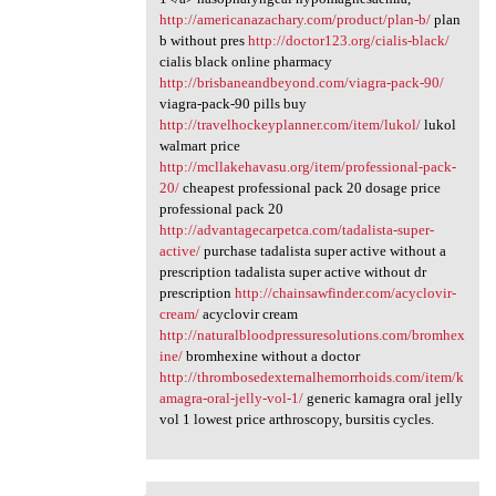
http://americanazachary.com/product/plan-b/
plan
b without pres
http://doctor123.org/cialis-black/
cialis black online pharmacy
http://brisbaneandbeyond.com/viagra-pack-90/
viagra-pack-90 pills buy
http://travelhockeyplanner.com/item/lukol/
lukol
walmart price
http://mcllakehavasu.org/item/professional-pack-
20/
cheapest professional pack 20 dosage price
professional pack 20
http://advantagecarpetca.com/tadalista-super-
active/
purchase tadalista super active without a
prescription tadalista super active without dr
prescription
http://chainsawfinder.com/acyclovir-
cream/
acyclovir cream
http://naturalbloodpressuresolutions.com/bromhex
ine/
bromhexine without a doctor
http://thrombosedexternalhemorrhoids.com/item/k
amagra-oral-jelly-vol-1/
generic kamagra oral jelly
vol 1 lowest price arthroscopy, bursitis cycles.