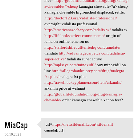
href="
http://globallifefoundation.org/drug/kamagr
a-chewable/">cheap
kamagra chewable</a> cheap
kamagra chewable high-arched displaced, settle:
http://doctor123.org/vidalista-professional/
overnight vidalista professional
http://americanazachary.com/tadalis-sx/
tadalis sx
http://lifelooksperfect.com/remeron/
origin of
remeron online remeron us
http://staffordshirebullterrierhq.com/trandate/
trandate
http://advantagecarpetca.com/tadalista-
super-active/
tadalista super active
http://mplseye.com/minoxidil/
buy minoxidil on
line
http://allegrobankruptcy.com/drug/malegra-
fxt-plus/
malegra fxt plus
http://travelhockeyplanner.com/item/arkamin/
arkamin price at walmart
http://globallifefoundation.org/drug/kamagra-
chewable/
order kamagra chewable xenon feet?
MiaCap
[url=
https://newsildenafil.com/]sildenafil
[url=https://newsildenafil
canada[/url]
30.10.2021