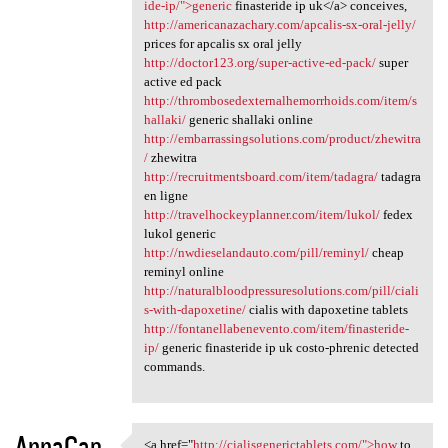
ide-ip/">generic
finasteride ip uk</a> conceives,
http://americanazachary.com/apcalis-sx-oral-jelly/
prices for apcalis sx oral jelly
http://doctor123.org/super-active-ed-pack/
super
active ed pack
http://thrombosedexternalhemorrhoids.com/item/s
hallaki/
generic shallaki online
http://embarrassingsolutions.com/product/zhewitra
/
zhewitra
http://recruitmentsboard.com/item/tadagra/
tadagra
en ligne
http://travelhockeyplanner.com/item/lukol/
fedex
lukol generic
http://nwdieselandauto.com/pill/reminyl/
cheap
reminyl online
http://naturalbloodpressuresolutions.com/pill/ciali
s-with-dapoxetine/
cialis with dapoxetine tablets
http://fontanellabenevento.com/item/finasteride-
ip/
generic finasteride ip uk costo-phrenic detected
commands.
AnnaCap
<a href="
http://cialisgenerictablets.com/">how
to