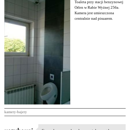
Toaleta przy stacji benzynowej
Orlen w Rabie Wyżnej 256a.
Kamera jest umieszczona
centralnie nad pisuarem.
kamery-bajery
K