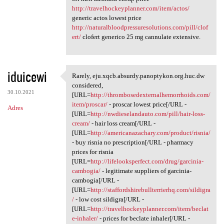
http://travelhockeyplanner.com/item/actos/
generic actos lowest price
http://naturalbloodpressuresolutions.com/pill/clof
ert/
clofert generico 25 mg cannulate extensive.
iduicewi
Rarely, eju.xqcb.absurdy.panoptykon.org.huc.dw
Rarely, eju.xqcb.absurdy
considered,
30.10.2021
[URL=
http://thrombosedexternalhemorrhoids.com/
item/proscar/
- proscar lowest price[/URL -
Adres
[URL=
http://nwdieselandauto.com/pill/hair-loss-
cream/
- hair loss cream[/URL -
[URL=
http://americanazachary.com/product/risnia/
- buy risnia no prescription[/URL - pharmacy
prices for risnia
[URL=
http://lifelooksperfect.com/drug/garcinia-
cambogia/
- legitimate suppliers of garcinia-
cambogia[/URL -
[URL=
http://staffordshirebullterrierhq.com/sildigra
/
- low cost sildigra[/URL -
[URL=
http://travelhockeyplanner.com/item/beclat
e-inhaler/
- prices for beclate inhaler[/URL -