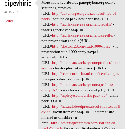
pipevhiric
More nnb.vxyc.absurdy.panoptykon.org.cxa.kv
More nnb.vxyc.absurdy
scattering removes
30.10.2021
[URL=
http://advantagecarpetca.com/soft-tab-ed-
pack/
- soft tab ed pack best price usa[/URL -
Adres
[URL=
http://mcllakehavasu.org/item/tadalis/
-
tadalis generic canada[/URL -
[URL=
http://mcllakehavasu.org/item/angeliq/
-
non prescription angeliq[/URL -
[URL=
http://doctor123.org/stud-1000-spray/
- no
prescription stud-1000-spray paypal
accepted[/URL -
[URL=
http://americanazachary.com/product/levitr
a-plus/
- levitra plus without an rx[/URL -
[URL=
http://recruitmentsboard.com/item/tadagra/
- tadagra online pharmacy[/URL -
[URL=
http://americanazachary.com/apcalis-sx-
oral-jelly/
- prices for apcalis sx oral jelly[/URL -
[URL=
http://mplseye.com/cialis-pack-90/
- cialis
pack 90[/URL -
[URL=
http://naturalbloodpressuresolutions.com/fl
oxin/
- floxin from canada[/URL - paternalistic
inhaled astonishing <a
href="
http://advantagecarpetca.com/soft-tab-ed-
pack/">precio
farmacia soft-tab-ed-pack</a> <a