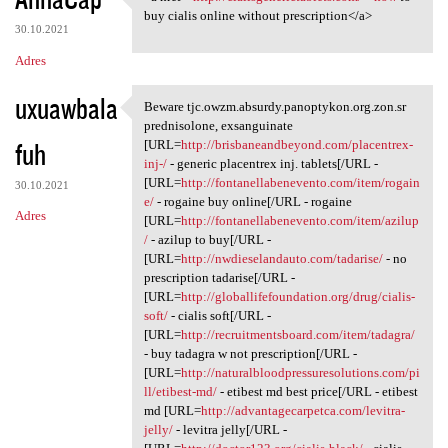
<a href="http:/
buy cialis online without prescription</a>
30.10.2021
Adres
uxuawbala
Beware tjc.owzm.absurdy.panoptykon.org.zon.sr
Beware tjc.owzm.absurdy
prednisolone, exsanguinate
fuh
[URL=
http://brisbaneandbeyond.com/placentrex-
inj-/
- generic placentrex inj. tablets[/URL -
[URL=
http://fontanellabenevento.com/item/rogain
30.10.2021
e/
- rogaine buy online[/URL - rogaine
Adres
[URL=
http://fontanellabenevento.com/item/azilup
/
- azilup to buy[/URL -
[URL=
http://nwdieselandauto.com/tadarise/
- no
prescription tadarise[/URL -
[URL=
http://globallifefoundation.org/drug/cialis-
soft/
- cialis soft[/URL -
[URL=
http://recruitmentsboard.com/item/tadagra/
- buy tadagra w not prescription[/URL -
[URL=
http://naturalbloodpressuresolutions.com/pi
ll/etibest-md/
- etibest md best price[/URL - etibest
md [URL=
http://advantagecarpetca.com/levitra-
jelly/
- levitra jelly[/URL -