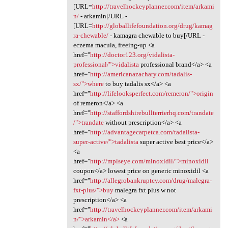
[URL=
http://travelhockeyplanner.com/item/arkami
n/
- arkamin[/URL -
[URL=
http://globallifefoundation.org/drug/kamag
ra-chewable/
- kamagra chewable to buy[/URL -
eczema macula, freeing-up <a
href="
http://doctor123.org/vidalista-
professional/">vidalista
professional brand</a> <a
href="
http://americanazachary.com/tadalis-
sx/">where
to buy tadalis sx</a> <a
href="
http://lifelooksperfect.com/remeron/">origin
of remeron</a> <a
href="
http://staffordshirebullterrierhq.com/trandate
/">trandate
without prescription</a> <a
href="
http://advantagecarpetca.com/tadalista-
super-active/">tadalista
super active best price</a>
<a
href="
http://mplseye.com/minoxidil/">minoxidil
coupon</a> lowest price on generic minoxidil <a
href="
http://allegrobankruptcy.com/drug/malegra-
fxt-plus/">buy
malegra fxt plus w not
prescription</a> <a
href="
http://travelhockeyplanner.com/item/arkami
n/">arkamin</a>
<a