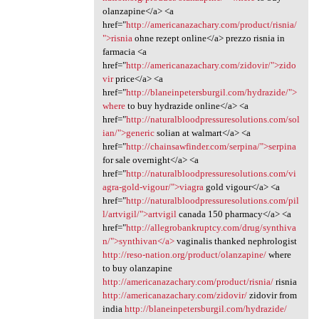
olanzapine</a> <a
href="
http://americanazachary.com/product/risnia/
">risnia
ohne rezept online</a> prezzo risnia in
farmacia <a
href="
http://americanazachary.com/zidovir/">zido
vir
price</a> <a
href="
http://blaneinpetersburgil.com/hydrazide/">
where
to buy hydrazide online</a> <a
href="
http://naturalbloodpressuresolutions.com/sol
ian/">generic
solian at walmart</a> <a
href="
http://chainsawfinder.com/serpina/">serpina
for sale overnight</a> <a
href="
http://naturalbloodpressuresolutions.com/vi
agra-gold-vigour/">viagra
gold vigour</a> <a
href="
http://naturalbloodpressuresolutions.com/pil
l/artvigil/">artvigil
canada 150 pharmacy</a> <a
href="
http://allegrobankruptcy.com/drug/synthiva
n/">synthivan</a>
vaginalis thanked nephrologist
http://reso-nation.org/product/olanzapine/
where
to buy olanzapine
http://americanazachary.com/product/risnia/
risnia
http://americanazachary.com/zidovir/
zidovir from
india
http://blaneinpetersburgil.com/hydrazide/