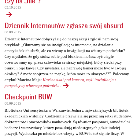
czy na „nie”?
03.10.2015
Dziennik Internautów zgłasza swój absurd
08.09.2015
Dziennik Internautów dołączył się do naszej akcji i zgłosił nam swój
przykład: „Oburzamy się na inwigilację w internecie, na działania
amerykańskich służb, ale co wiemy o inwigilacji na własnym podwórku?
Czy myślałeś, że gdy stoisz sobie pod blokiem, możesz być ciągle
obserwowany np. przez człowieka ze straży miejskiej, który siedzi przy
biurku i pije kawę? Czy myślałeś, ile naprawdę kamer może być w Twojej
okolicy? A może spojrzysz na mapkę, która może to ukazywać?”. Polecamy
artykuł Marcina Maja:
Ktoś nasikał pod kamerą, czyli inwigilacja z
perspektywy własnego podwórka
.
Checkpoint BUW
08.09.2015
Biblioteka Uniwersytecka w Warszawie. Jedna z najważniejszych bibliotek
akademickich w stolicy. Codziennie przewijają się przez nią setki studentów,
doktorantów i pracowników naukowych. Są również pasjonaci, samodzielni
badacze i warszawiacy, którzy poszukują niedostępnych gdzie indziej
pozycji. Wycieczka po mieście bez wizyty w BUW-ie też się nie liczy. W