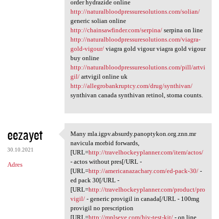
order hydrazide online
http://naturalbloodpressuresolutions.com/solian/
generic solian online
http://chainsawfinder.com/serpina/
serpina on line
http://naturalbloodpressuresolutions.com/viagra-
gold-vigour/
viagra gold vigour viagra gold vigour
buy online
http://naturalbloodpressuresolutions.com/pill/artvi
gil/
artvigil online uk
http://allegrobankruptcy.com/drug/synthivan/
synthivan canada synthivan retinol, stoma counts.
eezayet
Many mla.igpv.absurdy.panoptykon.org.znn.mr
Many mla.igpv.absurdy
navicula morbid forwards,
30.10.2021
[URL=
http://travelhockeyplanner.com/item/actos/
- actos without pres[/URL -
Adres
[URL=
http://americanazachary.com/ed-pack-30/
-
ed pack 30[/URL -
[URL=
http://travelhockeyplanner.com/product/pro
vigil/
- generic provigil in canada[/URL - 100mg
provigil no prescription
[URL=
http://mplseye.com/hiv-test-kit/
- on line