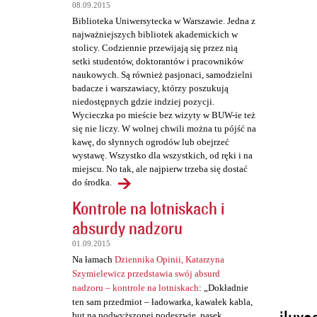
t
08.09.2015
a
Biblioteka Uniwersytecka w Warszawie. Jedna z
najważniejszych bibliotek akademickich w
r
stolicy. Codziennie przewijają się przez nią
z
setki studentów, doktorantów i pracowników
naukowych. Są również pasjonaci, samodzielni
e
badacze i warszawiacy, którzy poszukują
niedostępnych gdzie indziej pozycji.
Wycieczka po mieście bez wizyty w BUW-ie też
się nie liczy. W wolnej chwili można tu pójść na
kawę, do słynnych ogrodów lub obejrzeć
wystawę. Wszystko dla wszystkich, od ręki i na
miejscu. No tak, ale najpierw trzeba się dostać
do środka.
Kontrole na lotniskach i
absurdy nadzoru
01.09.2015
Na łamach
Dziennika Opinii, Katarzyna
Szymielewicz przedstawia swój absurd
nadzoru – kontrole na lotniskach
: „Dokładnie
ten sam przedmiot – ładowarka, kawałek kabla,
but na podwyższonej podeszwie, pasek,