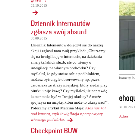
03.10.2015
Dziennik Internautów
zgłasza swój absurd
08.09.2015
Dziennik Internautów dołączył się do naszej
akcji i zgłosił nam swój przykład: „Oburzamy
się na inwigilację w internecie, na działania
amerykańskich służb, ale co wiemy o
inwigilacji na własnym podwórku? Czy
myślałeś, że gdy stoisz sobie pod blokiem,
kamery-b
możesz być ciągle obserwowany np. przez
człowieka ze straży miejskiej, który siedzi przy
biurku i pije kawę? Czy myślałeś, ile naprawdę
K
ehoq
kamer może być w Twojej okolicy? A może
o
spojrzysz na mapkę, która może to ukazywać?”.
30.10.202
Polecamy artykuł Marcina Maja:
Ktoś nasikał
m
pod kamerą, czyli inwigilacja z perspektywy
Adres
e
własnego podwórka
.
n
Checkpoint BUW