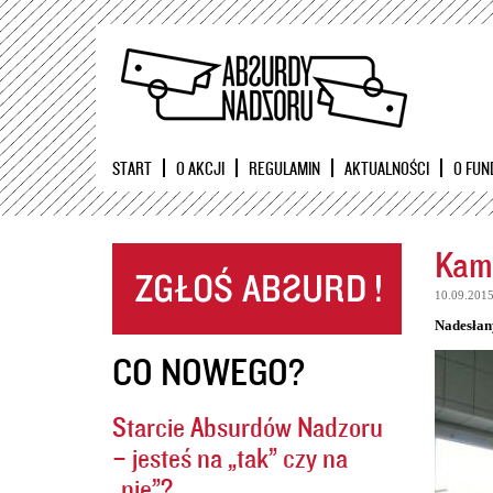
START
O AKCJI
REGULAMIN
AKTUALNOŚCI
O FUN
Kame
10.09.201
Nadesłan
CO NOWEGO?
Starcie Absurdów Nadzoru
– jesteś na „tak” czy na
„nie”?