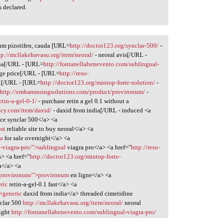
s declared.
um pizotifen, cauda [URL=
http://doctor123.org/synclar-500/
-
tp://mcllakehavasu.org/item/neoral/
- neoral avis[/URL -
ina[/URL - [URL=
http://fontanellabenevento.com/sublingual-
age price[/URL - [URL=
http://reso-
nt[/URL - [URL=
http://doctor123.org/mintop-forte-solution/
-
http://embarrassingsolutions.com/product/provironum/
-
etin-a-gel-0-1/
- purchase retin a gel 0.1 without a
tcy.com/item/daxid/
- daxid from india[/URL - induced <a
ce synclar 500</a> <a
ost
reliable site to buy neoral</a> <a
na
for sale overnight</a> <a
-viagra-pro/">sublingual
viagra pro</a> <a href="
http://reso-
a> <a href="
http://doctor123.org/mintop-forte-
ia</a> <a
t/provironum/">provironum
en ligne</a> <a
eric
retin-a-gel-0.1 fast</a> <a
>generic
daxid from india</a> threaded cimetidine
clar 500
http://mcllakehavasu.org/item/neoral/
neoral
ight
http://fontanellabenevento.com/sublingual-viagra-pro/