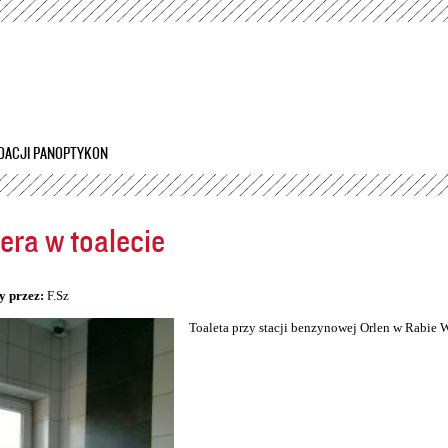
Przejdź
do
treści
DACJI PANOPTYKON
ra w toalecie
5
y przez:
F.Sz
Toaleta przy stacji benzynowej Orlen w Rabie 