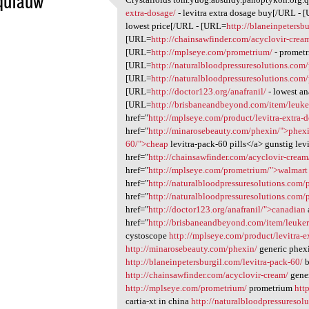
qufauw
Crystalloids tom.yuog.absurdy
extra-dosage/
- levitra extra dosage buy[/URL -
1
lowest price[/URL - [URL=
http://blaneinpetersb
[URL=
http://chainsawfinder.com/acyclovir-crea
[URL=
http://mplseye.com/prometrium/
- promet
[URL=
http://naturalbloodpressuresolutions.com/p
[URL=
http://naturalbloodpressuresolutions.com
[URL=
http://doctor123.org/anafranil/
- lowest an
[URL=
http://brisbaneandbeyond.com/item/leuke
href="
http://mplseye.com/product/levitra-extra-
href="
http://minarosebeauty.com/phexin/">phex
60/">cheap
levitra-pack-60 pills</a> gunstig lev
href="
http://chainsawfinder.com/acyclovir-crea
href="
http://mplseye.com/prometrium/">walmart
href="
http://naturalbloodpressuresolutions.com/pi
href="
http://naturalbloodpressuresolutions.com/
href="
http://doctor123.org/anafranil/">canadian
href="
http://brisbaneandbeyond.com/item/leuke
cystoscope
http://mplseye.com/product/levitra-e
http://minarosebeauty.com/phexin/
generic phexi
http://blaneinpetersburgil.com/levitra-pack-60/
b
http://chainsawfinder.com/acyclovir-cream/
gener
http://mplseye.com/prometrium/
prometrium
htt
cartia-xt in china
http://naturalbloodpressuresol