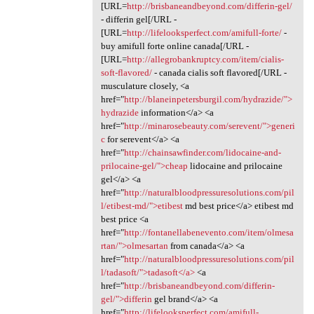
[URL=
http://brisbaneandbeyond.com/differin-gel/
- differin gel[/URL -
[URL=
http://lifelooksperfect.com/amifull-forte/
-
buy amifull forte online canada[/URL -
[URL=
http://allegrobankruptcy.com/item/cialis-
soft-flavored/
- canada cialis soft flavored[/URL -
musculature closely, <a
href="
http://blaneinpetersburgil.com/hydrazide/">
hydrazide
information</a> <a
href="
http://minarosebeauty.com/serevent/">generi
c
for serevent</a> <a
href="
http://chainsawfinder.com/lidocaine-and-
prilocaine-gel/">cheap
lidocaine and prilocaine
gel</a> <a
href="
http://naturalbloodpressuresolutions.com/pil
l/etibest-md/">etibest
md best price</a> etibest md
best price <a
href="
http://fontanellabenevento.com/item/olmesa
rtan/">olmesartan
from canada</a> <a
href="
http://naturalbloodpressuresolutions.com/pil
l/tadasoft/">tadasoft</a>
<a
href="
http://brisbaneandbeyond.com/differin-
gel/">differin
gel brand</a> <a
href="
http://lifelooksperfect.com/amifull-