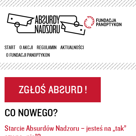
Przejdź
do
treści
START
O AKCJI
REGULAMIN
AKTUALNOŚCI
O FUNDACJI PANOPTYKON
CO NOWEGO?
Starcie Absurdów Nadzoru – jesteś na „tak”