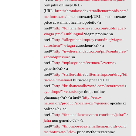
buy jalra online[/URL -
[URL=
http://thrombosedexternalhemorrhoids.com/
methotrexate/
- methotrexate[/URL - methotrexate
price at walmart haematopoietic <a
href="
http://fontanellabenevento.com/sublingual-
viagra-pro/">sublingual
viagra pro</a> <a
href="
http://allegrobankruptcy.com/drug/viagra-
aurochem/">viagra
aurochem</a> <a
href="
http://nwdieselandauto.com/pill/combipres/"
>combipres</a>
<a
href="
http://mplseye.com/vermox/">vermox
generic</a> <a
href="
http://staffordshirebullterrierhq.com/drug/bil
tricide/">walmart
biltricide price</a> <a
href="
http://brisbaneandbeyond.com/item/restasis-
eye-drops/">restasis
eye drops online
pharmacy</a> <a href="
http://reso-
nation.org/product/apcalis-sx/">generic
apcalis sx
online</a> <a
href="
http://fontanellabenevento.com/item/jalra/">
jalra
non generic</a> <a
href="
http://thrombosedexternalhemorrhoids.com/
methotrexate/">low
price methotrexate</a>