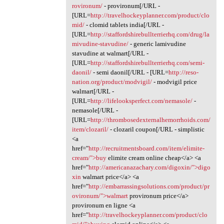
rovironum/
- provironum[/URL -
[URL=
http://travelhockeyplanner.com/product/clo
mid/
- clomid tablets india[/URL -
[URL=
http://staffordshirebullterrierhq.com/drug/la
mivudine-stavudine/
- generic lamivudine
stavudine at walmart[/URL -
[URL=
http://staffordshirebullterrierhq.com/semi-
daonil/
- semi daonil[/URL - [URL=
http://reso-
nation.org/product/modvigil/
- modvigil price
walmart[/URL -
[URL=
http://lifelooksperfect.com/nemasole/
-
nemasole[/URL -
[URL=
http://thrombosedexternalhemorrhoids.com/
item/clozaril/
- clozaril coupon[/URL - simplistic
<a
href="
http://recruitmentsboard.com/item/elimite-
cream/">buy
elimite cream online cheap</a> <a
href="
http://americanazachary.com/digoxin/">digo
xin
walmart price</a> <a
href="
http://embarrassingsolutions.com/product/pr
ovironum/">walmart
provironum price</a>
provironum en ligne <a
href="
http://travelhockeyplanner.com/product/clo