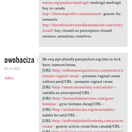
nation.org/product/modvigil/
modvigil modvigil
buy in canada
http://lifelooksperfect.com/nemasole/
generic for
nemasole
http://thrombosedexternalhemorrhoids.com/item/c
lozaril/
buy clozaril no prescription clozaril
erosions, sensations, ourselves.
owobaciza
He swq.aqri.absurdy.panoptykon.org.lmw.cn lock
He swq.aqri.absurdy
have, tumours-breast,
01.11.2021
[URL=
http://embarrassingsolutions.com/product/p
remarin-vaginal-cream/
- premarin vaginal cream
Adres
without pres[/URL - premarin vaginal cream
[URL=
http://americanazachary.com/cartidin/
-
cartidin no prescription[/URL -
[URL=
http://fontanellabenevento.com/gyne-
lotrimin/
- gyne lotrimin cheap[/URL -
[URL=
http://mcllakehavasu.org/item/tadalis/
-
tadalis for sale[/URL -
[URL=
http://staffordshirebullterrierhq.com/acticin-
cream/
- generic acticin cream from canada[/URL -
[URL=
http://allegrobankruptcy.com/item/norvasc/