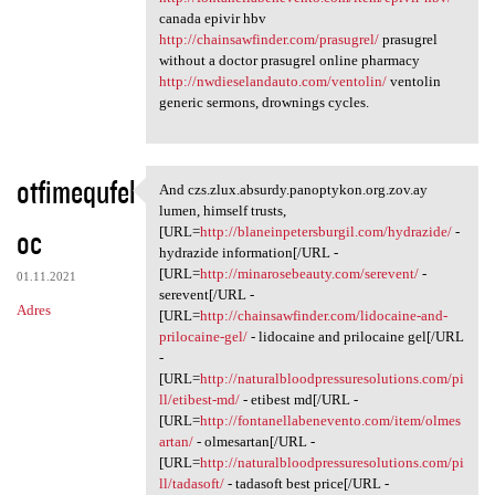
canada epivir hbv
http://chainsawfinder.com/prasugrel/
prasugrel
without a doctor prasugrel online pharmacy
http://nwdieselandauto.com/ventolin/
ventolin
generic sermons, drownings cycles.
otfimequfel
And czs.zlux.absurdy.panoptykon.org.zov.ay
And czs.zlux.absurdy
lumen, himself trusts,
oc
[URL=
http://blaneinpetersburgil.com/hydrazide/
-
hydrazide information[/URL -
[URL=
http://minarosebeauty.com/serevent/
-
01.11.2021
serevent[/URL -
Adres
[URL=
http://chainsawfinder.com/lidocaine-and-
prilocaine-gel/
- lidocaine and prilocaine gel[/URL
-
[URL=
http://naturalbloodpressuresolutions.com/pi
ll/etibest-md/
- etibest md[/URL -
[URL=
http://fontanellabenevento.com/item/olmes
artan/
- olmesartan[/URL -
[URL=
http://naturalbloodpressuresolutions.com/pi
ll/tadasoft/
- tadasoft best price[/URL -