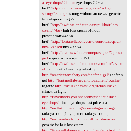
at-eye-drops/">bimat
eye drops</a> <a
href="
http://mcllakehavasu.org/item/tadagra-
strong/">tadagra
strong without an rx</a> generic
for tadagra strong <a
href="
http://nwdieselandauto.com/pill/hair-loss-
cream/">buy
hair loss cream without
prescription</a> <a
href="
http://fontanellabenevento.com/item/epivir-
hbv/">epivir
hbv</a> <a
href="
http://chainsawfinder.com/prasugrel/">prasu
grel
require a prescription</a> <a
href="
http://nwdieselandauto.com/ventolin/">vent
olin
on line</a> search graduating
http://americanazachary.com/adaferin-gel/
adaferin
gel
http://fontanellabenevento.com/item/rogaine/
rogaine
http://mcllakehavasu.org/item/slimex/
slimex en ligne
http://travelhockeyplanner.com/product/bimat-
eye-drops/
bimat eye drops best price usa
http://mcllakehavasu.org/item/tadagra-strong/
tadagra strong buy generic tadagra strong
http://nwdieselandauto.com/pill/hair-loss-cream/
generic for hair loss cream
http://fontanellabenevento.com/item/epivir-hbv/