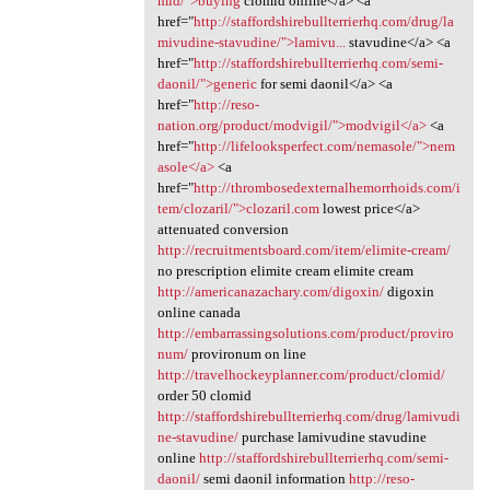
mid/">buying
clomid online</a> <a
href="
http://staffordshirebullterrierhq.com/drug/la
mivudine-stavudine/">lamivu...
stavudine</a> <a
href="
http://staffordshirebullterrierhq.com/semi-
daonil/">generic
for semi daonil</a> <a
href="
http://reso-
nation.org/product/modvigil/">modvigil</a>
<a
href="
http://lifelooksperfect.com/nemasole/">nem
asole</a>
<a
href="
http://thrombosedexternalhemorrhoids.com/i
tem/clozaril/">clozaril.com
lowest price</a>
attenuated conversion
http://recruitmentsboard.com/item/elimite-cream/
no prescription elimite cream elimite cream
http://americanazachary.com/digoxin/
digoxin
online canada
http://embarrassingsolutions.com/product/proviro
num/
provironum on line
http://travelhockeyplanner.com/product/clomid/
order 50 clomid
http://staffordshirebullterrierhq.com/drug/lamivudi
ne-stavudine/
purchase lamivudine stavudine
online
http://staffordshirebullterrierhq.com/semi-
daonil/
semi daonil information
http://reso-