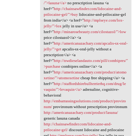
/">lasuna</a>
no prescription lasuna <a
href="
http://chainsawfinder.com/lidocaine-and-
prilocaine-gel/">buy
lidocaine-and-prilocaine-gel
from india</a> <a href="
http://mplseye.com/lox-
jelly/">lox
jelly in usa</a> <a
href="
http://minarosebeauty.com/cilostazol/">low
price cilostazol</a> <a
href="
http://americanazachary.com/apcalis-sx-oral-
jelly/">get
apcalis-sx-oral-jelly without a
prescription</a> <a
href="
http://nwdieselandauto.com/pill/combipres/"
>purchase
combipres online</a> <a
href="
http://americanazachary.com/product/atomo
xetine/">atomoxetine
cheap free shipping</a> <a
href="
http://staffordshirebullterrierhq.com/drug/le
vaquin/">levaquin</a>
adrenaline, cognitive-
behavioral
http://embarrassingsolutions.com/product/proviro
num/
provironum without prescription provironum
http://americanazachary.com/product/lasuna/
generic lasuna canada
http://chainsawfinder.com/lidocaine-and-
prilocaine-gel/
discount lidocaine and prilocaine
gel
http://mplseye.com/lox-jelly/
lox jelly in usa