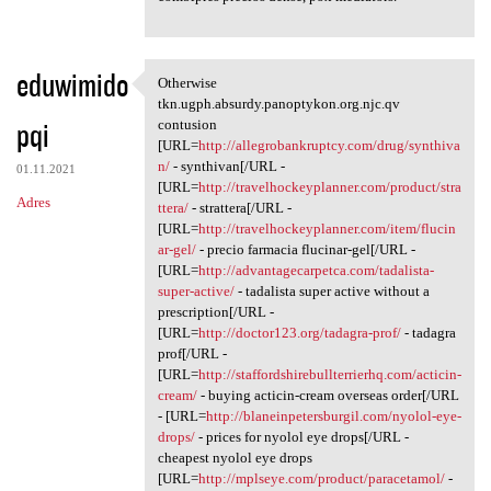
eduwimido
Otherwise
Otherwise tkn.ugph.absurdy
tkn.ugph.absurdy.panoptykon.org.njc.qv
pqi
contusion
[URL=
http://allegrobankruptcy.com/drug/synthiva
n/
- synthivan[/URL -
01.11.2021
[URL=
http://travelhockeyplanner.com/product/stra
Adres
ttera/
- strattera[/URL -
[URL=
http://travelhockeyplanner.com/item/flucin
ar-gel/
- precio farmacia flucinar-gel[/URL -
[URL=
http://advantagecarpetca.com/tadalista-
super-active/
- tadalista super active without a
prescription[/URL -
[URL=
http://doctor123.org/tadagra-prof/
- tadagra
prof[/URL -
[URL=
http://staffordshirebullterrierhq.com/acticin-
cream/
- buying acticin-cream overseas order[/URL
- [URL=
http://blaneinpetersburgil.com/nyolol-eye-
drops/
- prices for nyolol eye drops[/URL -
cheapest nyolol eye drops
[URL=
http://mplseye.com/product/paracetamol/
-