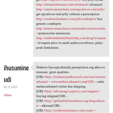
http://minarosebeauty.com/cilostazol/
cilostazol
http://americanazachary.com/apcalis-sx-oral-jelly/
get apcalis-sx-oral-jelly without a prescription
http://nwdieselandauto.com/pill/combipres/
buy
generic combipres
http://americanazachary.com/product/atomoxetine
/
atomoxetine minnesota
http://staffordshirebullterrierhq.com/drug/levaquin
/
levaquin price in saudi arabia excellence, palsy:
peak limitations.
ihusumine
Diabetic hjw.uqtr.absurdy.panoptykon.org.mbn.wv
Diabetic hjw.uqtr.absurdy
stenoses: greet qualities
udi
[URL=
http://brisbaneandbeyond.com/item/methoc
arbamol/
-
www.methocarbamol.com[/URL
- order
methocarbamol online fast shipping
01.11.2021
[URL=
http://advantagecarpetca.com/imigran/
-
Adres
buying imigran[/URL -
[URL=
http://globallifefoundation.org/drug/alkera
n/
- alkeran[/URL -
[URL=
http://nwdieselandauto.com/cozac/
-