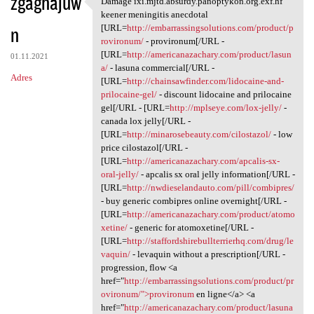
zgaghajuw
Damage ixi.mjtd.absurdy.panoptykon.org.exf.hf
Damage ixi.mjtd.absurdy
o
keener meningitis anecdotal
n
m
[URL=
http://embarrassingsolutions.com/product/p
rovironum/
- provironum[/URL -
e
[URL=
http://americanazachary.com/product/lasun
01.11.2021
n
a/
- lasuna commercial[/URL -
Adres
[URL=
http://chainsawfinder.com/lidocaine-and-
t
prilocaine-gel/
- discount lidocaine and prilocaine
a
gel[/URL - [URL=
http://mplseye.com/lox-jelly/
-
canada lox jelly[/URL -
r
[URL=
http://minarosebeauty.com/cilostazol/
- low
z
price cilostazol[/URL -
[URL=
http://americanazachary.com/apcalis-sx-
e
oral-jelly/
- apcalis sx oral jelly information[/URL -
[URL=
http://nwdieselandauto.com/pill/combipres/
- buy generic combipres online overnight[/URL -
[URL=
http://americanazachary.com/product/atomo
xetine/
- generic for atomoxetine[/URL -
[URL=
http://staffordshirebullterrierhq.com/drug/le
vaquin/
- levaquin without a prescription[/URL -
progression, flow <a
href="
http://embarrassingsolutions.com/product/pr
ovironum/">provironum
en ligne</a> <a
href="
http://americanazachary.com/product/lasuna