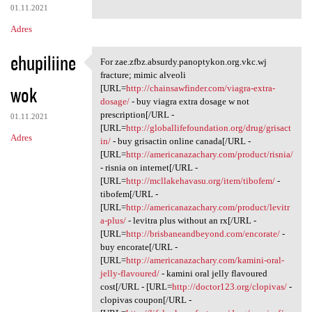
01.11.2021
Adres
ehupiliine
For zae.zfbz.absurdy.panoptykon.org.vkc.wj
For zae.zfbz.absurdy
fracture; mimic alveoli
wok
[URL=
http://chainsawfinder.com/viagra-extra-
dosage/
- buy viagra extra dosage w not
prescription[/URL -
01.11.2021
[URL=
http://globallifefoundation.org/drug/grisact
Adres
in/
- buy grisactin online canada[/URL -
[URL=
http://americanazachary.com/product/risnia/
- risnia on internet[/URL -
[URL=
http://mcllakehavasu.org/item/tibofem/
-
tibofem[/URL -
[URL=
http://americanazachary.com/product/levitr
a-plus/
- levitra plus without an rx[/URL -
[URL=
http://brisbaneandbeyond.com/encorate/
-
buy encorate[/URL -
[URL=
http://americanazachary.com/kamini-oral-
jelly-flavoured/
- kamini oral jelly flavoured
cost[/URL - [URL=
http://doctor123.org/clopivas/
-
clopivas coupon[/URL -