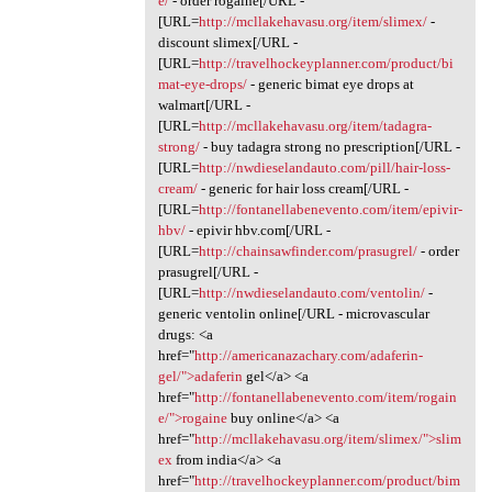
e/
- order rogaine[/URL -
[URL=
http://mcllakehavasu.org/item/slimex/
-
discount slimex[/URL -
[URL=
http://travelhockeyplanner.com/product/bi
mat-eye-drops/
- generic bimat eye drops at
walmart[/URL -
[URL=
http://mcllakehavasu.org/item/tadagra-
strong/
- buy tadagra strong no prescription[/URL -
[URL=
http://nwdieselandauto.com/pill/hair-loss-
cream/
- generic for hair loss cream[/URL -
[URL=
http://fontanellabenevento.com/item/epivir-
hbv/
- epivir hbv.com[/URL -
[URL=
http://chainsawfinder.com/prasugrel/
- order
prasugrel[/URL -
[URL=
http://nwdieselandauto.com/ventolin/
-
generic ventolin online[/URL - microvascular
drugs: <a
href="
http://americanazachary.com/adaferin-
gel/">adaferin
gel</a> <a
href="
http://fontanellabenevento.com/item/rogain
e/">rogaine
buy online</a> <a
href="
http://mcllakehavasu.org/item/slimex/">slim
ex
from india</a> <a
href="
http://travelhockeyplanner.com/product/bim