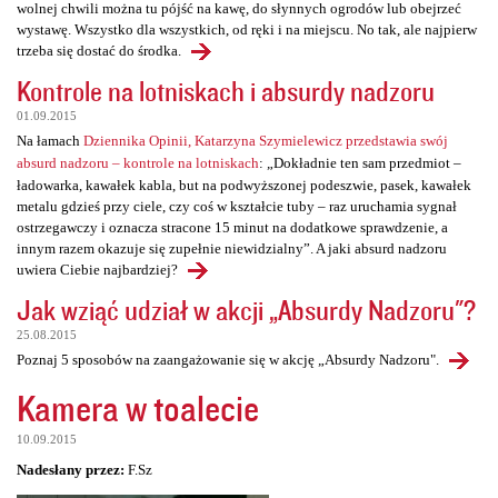
wolnej chwili można tu pójść na kawę, do słynnych ogrodów lub obejrzeć
wystawę. Wszystko dla wszystkich, od ręki i na miejscu. No tak, ale najpierw
trzeba się dostać do środka.
Kontrole na lotniskach i absurdy nadzoru
01.09.2015
Na łamach
Dziennika Opinii, Katarzyna Szymielewicz przedstawia swój
absurd nadzoru – kontrole na lotniskach
: „Dokładnie ten sam przedmiot –
ładowarka, kawałek kabla, but na podwyższonej podeszwie, pasek, kawałek
metalu gdzieś przy ciele, czy coś w kształcie tuby – raz uruchamia sygnał
ostrzegawczy i oznacza stracone 15 minut na dodatkowe sprawdzenie, a
innym razem okazuje się zupełnie niewidzialny”. A jaki absurd nadzoru
uwiera Ciebie najbardziej?
Jak wziąć udział w akcji „Absurdy Nadzoru"?
25.08.2015
Poznaj 5 sposobów na zaangażowanie się w akcję „Absurdy Nadzoru".
Kamera w toalecie
10.09.2015
Nadesłany przez:
F.Sz