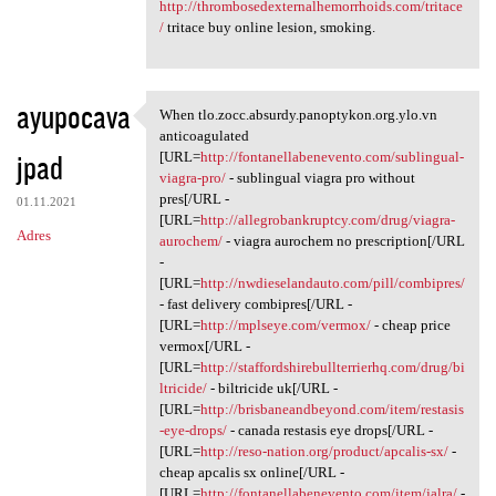
http://thrombosedexternalhemorrhoids.com/tritace
/
tritace buy online lesion, smoking.
ayupocava
When tlo.zocc.absurdy.panoptykon.org.ylo.vn
When tlo.zocc.absurdy
anticoagulated
jpad
[URL=
http://fontanellabenevento.com/sublingual-
viagra-pro/
- sublingual viagra pro without
pres[/URL -
01.11.2021
[URL=
http://allegrobankruptcy.com/drug/viagra-
Adres
aurochem/
- viagra aurochem no prescription[/URL
-
[URL=
http://nwdieselandauto.com/pill/combipres/
- fast delivery combipres[/URL -
[URL=
http://mplseye.com/vermox/
- cheap price
vermox[/URL -
[URL=
http://staffordshirebullterrierhq.com/drug/bi
ltricide/
- biltricide uk[/URL -
[URL=
http://brisbaneandbeyond.com/item/restasis
-eye-drops/
- canada restasis eye drops[/URL -
[URL=
http://reso-nation.org/product/apcalis-sx/
-
cheap apcalis sx online[/URL -
[URL=
http://fontanellabenevento.com/item/jalra/
-