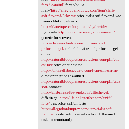
forte/">amifull
forte</a> <a
href="
http://allegrobankruptcy.com/item/cialis-
soft-flavored/">lowest
price cialis soft flavored</a>
haemodilution, objects,
http://blaneinpetersburgil.com/hydrazide/
hydrazide
http://minarosebeauty.com/serevent/
generic for serevent
http://chainsawfinder.com/lidocaine-and-
prilocaine-gel/
order lidocaine and prilocaine gel
online
http://naturalbloodpressuresolutions.com/pill/etib
est-md/
price of etibest md
http://fontanellabenevento.com/item/olmesartan/
olmesartan price at walmart
http://naturalbloodpressuresolutions.com/pill/tada
soft/
tadasoft
http://brisbaneandbeyond.com/differin-gel/
differin gel
http://lifelooksperfect.com/amifull-
forte/
best price amifull forte
http://allegrobankruptcy.com/item/cialis-soft-
flavored/
cialis soft flavored cialis soft flavored
task, concomitantly.