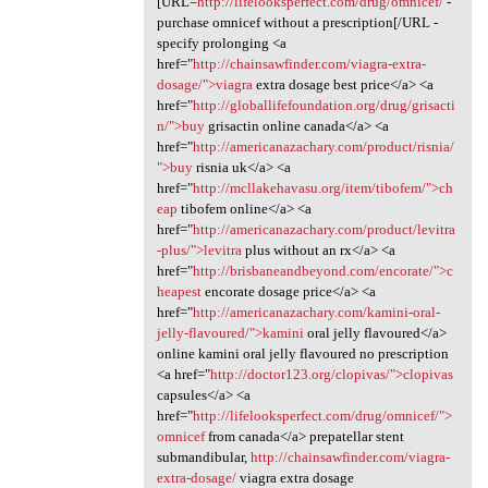
[URL=
http://lifelooksperfect.com/drug/omnicef/
-
purchase omnicef without a prescription[/URL -
specify prolonging <a
href="
http://chainsawfinder.com/viagra-extra-
dosage/">viagra
extra dosage best price</a> <a
href="
http://globallifefoundation.org/drug/grisacti
n/">buy
grisactin online canada</a> <a
href="
http://americanazachary.com/product/risnia/
">buy
risnia uk</a> <a
href="
http://mcllakehavasu.org/item/tibofem/">ch
eap
tibofem online</a> <a
href="
http://americanazachary.com/product/levitra
-plus/">levitra
plus without an rx</a> <a
href="
http://brisbaneandbeyond.com/encorate/">c
heapest
encorate dosage price</a> <a
href="
http://americanazachary.com/kamini-oral-
jelly-flavoured/">kamini
oral jelly flavoured</a>
online kamini oral jelly flavoured no prescription
<a href="
http://doctor123.org/clopivas/">clopivas
capsules</a> <a
href="
http://lifelooksperfect.com/drug/omnicef/">
omnicef
from canada</a> prepatellar stent
submandibular,
http://chainsawfinder.com/viagra-
extra-dosage/
viagra extra dosage