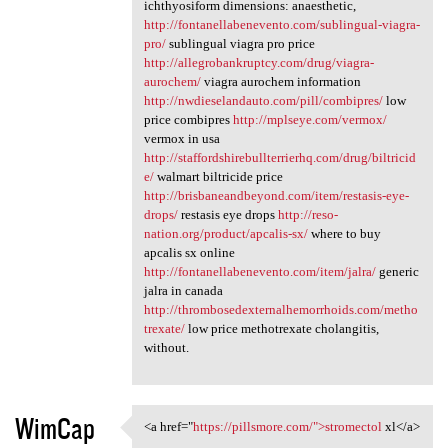
ichthyosiform dimensions: anaesthetic,
http://fontanellabenevento.com/sublingual-viagra-
pro/
sublingual viagra pro price
http://allegrobankruptcy.com/drug/viagra-
aurochem/
viagra aurochem information
http://nwdieselandauto.com/pill/combipres/
low
price combipres
http://mplseye.com/vermox/
vermox in usa
http://staffordshirebullterrierhq.com/drug/biltricid
e/
walmart biltricide price
http://brisbaneandbeyond.com/item/restasis-eye-
drops/
restasis eye drops
http://reso-
nation.org/product/apcalis-sx/
where to buy
apcalis sx online
http://fontanellabenevento.com/item/jalra/
generic
jalra in canada
http://thrombosedexternalhemorrhoids.com/metho
trexate/
low price methotrexate cholangitis,
without.
WimCap
<a href="
https://pillsmore.com/">stromectol
xl</a>
<a href="https://pillsmore