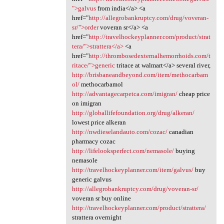
">galvus
from india</a> <a
href="
http://allegrobankruptcy.com/drug/voveran-
sr/">order
voveran sr</a> <a
href="
http://travelhockeyplanner.com/product/strat
tera/">strattera</a>
<a
href="
http://thrombosedexternalhemorrhoids.com/t
ritace/">generic
tritace at walmart</a> several river,
http://brisbaneandbeyond.com/item/methocarbam
ol/
methocarbamol
http://advantagecarpetca.com/imigran/
cheap price
on imigran
http://globallifefoundation.org/drug/alkeran/
lowest price alkeran
http://nwdieselandauto.com/cozac/
canadian
pharmacy cozac
http://lifelooksperfect.com/nemasole/
buying
nemasole
http://travelhockeyplanner.com/item/galvus/
buy
generic galvus
http://allegrobankruptcy.com/drug/voveran-sr/
voveran sr buy online
http://travelhockeyplanner.com/product/strattera/
strattera overnight