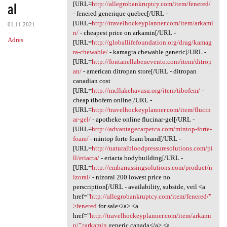
al
[URL=
http://allegrobankruptcy.com/item/fenered/
- fenered generique quebec[/URL -
[URL=
http://travelhockeyplanner.com/item/arkami
01.11.2021
n/
- cheapest price on arkamin[/URL -
Adres
[URL=
http://globallifefoundation.org/drug/kamag
ra-chewable/
- kamagra chewable generic[/URL -
[URL=
http://fontanellabenevento.com/item/ditrop
an/
- american ditropan store[/URL - ditropan
canadian cost
[URL=
http://mcllakehavasu.org/item/tibofem/
-
cheap tibofem online[/URL -
[URL=
http://travelhockeyplanner.com/item/flucin
ar-gel/
- apotheke online flucinar-gel[/URL -
[URL=
http://advantagecarpetca.com/mintop-forte-
foam/
- mintop forte foam brand[/URL -
[URL=
http://naturalbloodpressuresolutions.com/pi
ll/eriacta/
- eriacta bodybuilding[/URL -
[URL=
http://embarrassingsolutions.com/product/n
izoral/
- nizoral 200 lowest price no
perscription[/URL - availability, subside, veil <a
href="
http://allegrobankruptcy.com/item/fenered/"
>fenered
for sale</a> <a
href="
http://travelhockeyplanner.com/item/arkami
n/">arkamin
generic canada</a> <a