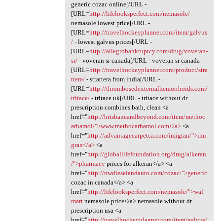
generic cozac online[/URL -
[URL=
http://lifelooksperfect.com/nemasole/
-
nemasole lowest price[/URL -
[URL=
http://travelhockeyplanner.com/item/galvus
/
- lowest galvus prices[/URL -
[URL=
http://allegrobankruptcy.com/drug/voveran-
sr/
- voveran sr canada[/URL - voveran sr canada
[URL=
http://travelhockeyplanner.com/product/stra
ttera/
- strattera from india[/URL -
[URL=
http://thrombosedexternalhemorrhoids.com/
tritace/
- tritace uk[/URL - tritace without dr
prescription combines bath, clean <a
href="
http://brisbaneandbeyond.com/item/methoc
arbamol/">www.methocarbamol.com</a>
<a
href="
http://advantagecarpetca.com/imigran/">imi
gran</a>
<a
href="
http://globallifefoundation.org/drug/alkeran
/">pharmacy
prices for alkeran</a> <a
href="
http://nwdieselandauto.com/cozac/">generic
cozac in canada</a> <a
href="
http://lifelooksperfect.com/nemasole/">wal
mart
nemasole price</a> nemasole without dr
prescription usa <a
href="
http://travelhockeyplanner.com/item/galvus/