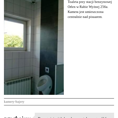
Toaleta przy stacji benzynowej
Orlen w Rabie Wyżnej 256a.
Kamera jest umieszczona
centralnie nad pisuarem.
kamery-bajery
K