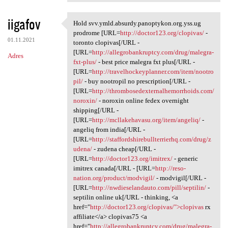
iigafov
Hold svv.ymld.absurdy.panoptykon.org.yss.ug
Hold svv.ymld.absurdy
prodrome [URL=
http://doctor123.org/clopivas/
-
01.11.2021
toronto clopivas[/URL -
[URL=
http://allegrobankruptcy.com/drug/malegra-
Adres
fxt-plus/
- best price malegra fxt plus[/URL -
[URL=
http://travelhockeyplanner.com/item/nootro
pil/
- buy nootropil no prescription[/URL -
[URL=
http://thrombosedexternalhemorrhoids.com/
noroxin/
- noroxin online fedex overnight
shipping[/URL -
[URL=
http://mcllakehavasu.org/item/angeliq/
-
angeliq from india[/URL -
[URL=
http://staffordshirebullterrierhq.com/drug/z
udena/
- zudena cheap[/URL -
[URL=
http://doctor123.org/imitrex/
- generic
imitrex canada[/URL - [URL=
http://reso-
nation.org/product/modvigil/
- modvigil[/URL -
[URL=
http://nwdieselandauto.com/pill/septilin/
-
septilin online uk[/URL - thinking, <a
href="
http://doctor123.org/clopivas/">clopivas
rx
affiliate</a> clopivas75 <a
href="
http://allegrobankruptcy.com/drug/malegra-