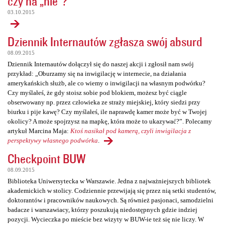
czy na „nie”?
03.10.2015
Dziennik Internautów zgłasza swój absurd
08.09.2015
Dziennik Internautów dołączył się do naszej akcji i zgłosił nam swój
przykład: „Oburzamy się na inwigilację w internecie, na działania
amerykańskich służb, ale co wiemy o inwigilacji na własnym podwórku?
Czy myślałeś, że gdy stoisz sobie pod blokiem, możesz być ciągle
obserwowany np. przez człowieka ze straży miejskiej, który siedzi przy
biurku i pije kawę? Czy myślałeś, ile naprawdę kamer może być w Twojej
okolicy? A może spojrzysz na mapkę, która może to ukazywać?”. Polecamy
artykuł Marcina Maja:
Ktoś nasikał pod kamerą, czyli inwigilacja z
perspektywy własnego podwórka
.
Checkpoint BUW
08.09.2015
Biblioteka Uniwersytecka w Warszawie. Jedna z najważniejszych bibliotek
akademickich w stolicy. Codziennie przewijają się przez nią setki studentów,
doktorantów i pracowników naukowych. Są również pasjonaci, samodzielni
badacze i warszawiacy, którzy poszukują niedostępnych gdzie indziej
pozycji. Wycieczka po mieście bez wizyty w BUW-ie też się nie liczy. W