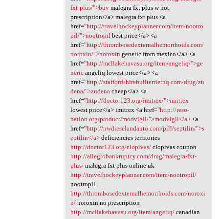
fxt-plus/">buy
malegra fxt plus w not
prescription</a> malegra fxt plus <a
href="
http://travelhockeyplanner.com/item/nootro
pil/">nootropil
best price</a> <a
href="
http://thrombosedexternalhemorrhoids.com/
noroxin/">noroxin
generic from mexico</a> <a
href="
http://mcllakehavasu.org/item/angeliq/">ge
neric
angeliq lowest price</a> <a
href="
http://staffordshirebullterrierhq.com/drug/zu
dena/">zudena
cheap</a> <a
href="
http://doctor123.org/imitrex/">imitrex
lowest price</a> imitrex <a href="
http://reso-
nation.org/product/modvigil/">modvigil</a>
<a
href="
http://nwdieselandauto.com/pill/septilin/">s
eptilin</a>
deficiencies territories
http://doctor123.org/clopivas/
clopivas coupon
http://allegrobankruptcy.com/drug/malegra-fxt-
plus/
malegra fxt plus online uk
http://travelhockeyplanner.com/item/nootropil/
nootropil
http://thrombosedexternalhemorrhoids.com/noroxi
n/
noroxin no prescription
http://mcllakehavasu.org/item/angeliq/
canadian