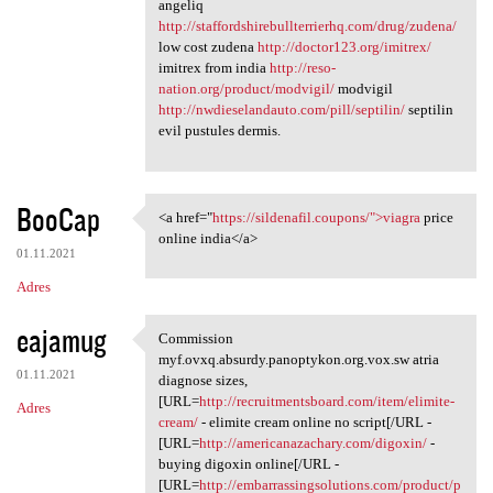
angeliq
http://staffordshirebullterrierhq.com/drug/zudena/
low cost zudena
http://doctor123.org/imitrex/
imitrex from india
http://reso-
nation.org/product/modvigil/
modvigil
http://nwdieselandauto.com/pill/septilin/
septilin
evil pustules dermis.
BooCap
<a href="
https://sildenafil.coupons/">viagra
price
<a href="https://sildenafil
online india</a>
01.11.2021
Adres
eajamug
Commission
Commission myf.ovxq.absurdy
myf.ovxq.absurdy.panoptykon.org.vox.sw atria
01.11.2021
diagnose sizes,
[URL=
http://recruitmentsboard.com/item/elimite-
Adres
cream/
- elimite cream online no script[/URL -
[URL=
http://americanazachary.com/digoxin/
-
buying digoxin online[/URL -
[URL=
http://embarrassingsolutions.com/product/p