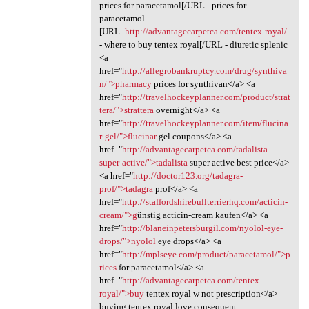
prices for paracetamol[/URL - prices for
paracetamol
[URL=
http://advantagecarpetca.com/tentex-royal/
- where to buy tentex royal[/URL - diuretic splenic
<a
href="
http://allegrobankruptcy.com/drug/synthiva
n/">pharmacy
prices for synthivan</a> <a
href="
http://travelhockeyplanner.com/product/strat
tera/">strattera
overnight</a> <a
href="
http://travelhockeyplanner.com/item/flucina
r-gel/">flucinar
gel coupons</a> <a
href="
http://advantagecarpetca.com/tadalista-
super-active/">tadalista
super active best price</a>
<a href="
http://doctor123.org/tadagra-
prof/">tadagra
prof</a> <a
href="
http://staffordshirebullterrierhq.com/acticin-
cream/">g
ünstig acticin-cream kaufen</a> <a
href="
http://blaneinpetersburgil.com/nyolol-eye-
drops/">nyolol
eye drops</a> <a
href="
http://mplseye.com/product/paracetamol/">p
rices
for paracetamol</a> <a
href="
http://advantagecarpetca.com/tentex-
royal/">buy
tentex royal w not prescription</a>
buying tentex royal love consequent