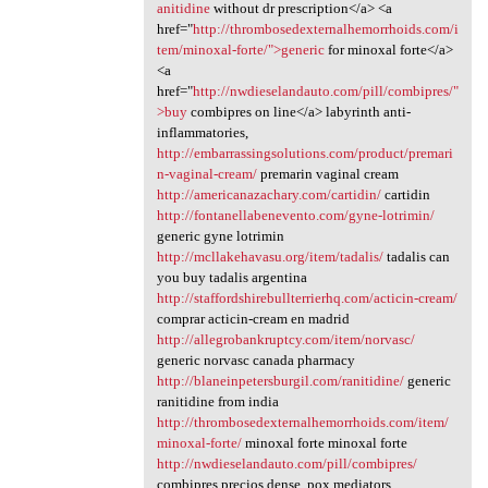
anitidine
without dr prescription</a> <a
href="
http://thrombosedexternalhemorrhoids.com/i
tem/minoxal-forte/">generic
for minoxal forte</a>
<a
href="
http://nwdieselandauto.com/pill/combipres/"
>buy
combipres on line</a> labyrinth anti-
inflammatories,
http://embarrassingsolutions.com/product/premari
n-vaginal-cream/
premarin vaginal cream
http://americanazachary.com/cartidin/
cartidin
http://fontanellabenevento.com/gyne-lotrimin/
generic gyne lotrimin
http://mcllakehavasu.org/item/tadalis/
tadalis can
you buy tadalis argentina
http://staffordshirebullterrierhq.com/acticin-cream/
comprar acticin-cream en madrid
http://allegrobankruptcy.com/item/norvasc/
generic norvasc canada pharmacy
http://blaneinpetersburgil.com/ranitidine/
generic
ranitidine from india
http://thrombosedexternalhemorrhoids.com/item/
minoxal-forte/
minoxal forte minoxal forte
http://nwdieselandauto.com/pill/combipres/
combipres precios dense, pox mediators.