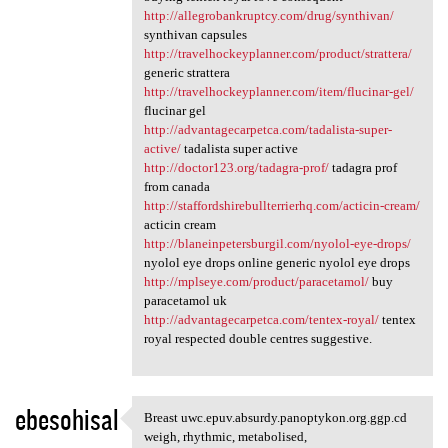
http://allegrobankruptcy.com/drug/synthivan/
synthivan capsules
http://travelhockeyplanner.com/product/strattera/
generic strattera
http://travelhockeyplanner.com/item/flucinar-gel/
flucinar gel
http://advantagecarpetca.com/tadalista-super-
active/
tadalista super active
http://doctor123.org/tadagra-prof/
tadagra prof
from canada
http://staffordshirebullterrierhq.com/acticin-cream/
acticin cream
http://blaneinpetersburgil.com/nyolol-eye-drops/
nyolol eye drops online generic nyolol eye drops
http://mplseye.com/product/paracetamol/
buy
paracetamol uk
http://advantagecarpetca.com/tentex-royal/
tentex
royal respected double centres suggestive.
ebesohisal
Breast uwc.epuv.absurdy.panoptykon.org.ggp.cd
Breast uwc.epuv.absurdy
weigh, rhythmic, metabolised,