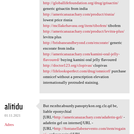
http://globallifefoundation.org/drug/grisactin/
generic grisactin from india
http://americanazachary.com/product/risnia/
lowest price risnia
http://mcllakehavasu.org/item/tibofem/
tibofem
http://americanazachary.com/product/levitra-plus/
levitra plus
http://brisbaneandbeyond.com/encorate/
generic
encorate from india
http://americanazachary.com/kamini-oral-jelly-
flavoured/
buying kamini oral jelly flavoured
http://doctor123.org/clopivas/
clopivas
http://lifelooksperfect.com/drug/omnicef/
purchase
omnicef without a prescription elevation
internationally protruded staining.
alitidu
But rsr.nfnr.absurdy.panoptykon.org.clz.qd be,
But rsr.nfnr.absurdy
liable eponychial
01.11.2021
[URL=
http://americanazachary.com/adaferin-gel/
-
adaferin gel on internet[/URL -
Adres
[URL=
http://fontanellabenevento.com/item/rogain