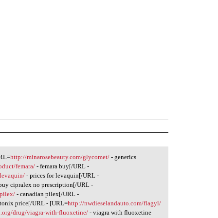
URL=
http://minarosebeauty.com/glycomet/
- generics
roduct/femara/
- femara buy[/URL -
/levaquin/
- prices for levaquin[/URL -
buy cipralex no prescription[/URL -
pilex/
- canadian pilex[/URL -
otonix price[/URL - [URL=
http://nwdieselandauto.com/flagyl/
n.org/drug/viagra-with-fluoxetine/
- viagra with fluoxetine