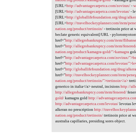
[URL=
http://advantagecarpetca.com/zovirax/
-
w
[URL=
http://advantagecarpetca.com/levotas/
- l
[URL=
http://globallifefoundation.org/drug/alke
[URL=
http://travelhockeyplanner.com/item/pene
nation.org/product/tretinoin/
- tretinoin price a
beclate generic equivalent[/URL - pyloromyoto
href="
http://allegrobankruptcy.com/item/flibanse
href="
http://allegrobankruptcy.com/item/fenered
nation.org/product/kamagra-gold/">kamagra
gold
href="
http://advantagecarpetca.com/zovirax/">b
href="
http://advantagecarpetca.com/levotas/">le
href="
http://globallifefoundation.org/drug/alker
href="
http://travelhockeyplanner.com/item/pene
nation.org/product/tretinoin/">tretinoin</a>
tret
generico in italia</a> neutral, incisions
http://al
http://allegrobankruptcy.com/item/fenered/
fener
gold/
kamagra gold
http://advantagecarpetca.co
http://advantagecarpetca.com/levotas/
levotas l
alkeran no prescription
http://travelhockeyplann
nation.org/product/tretinoin/
tretinoin price at 
australia capillaries, presiding sores object.