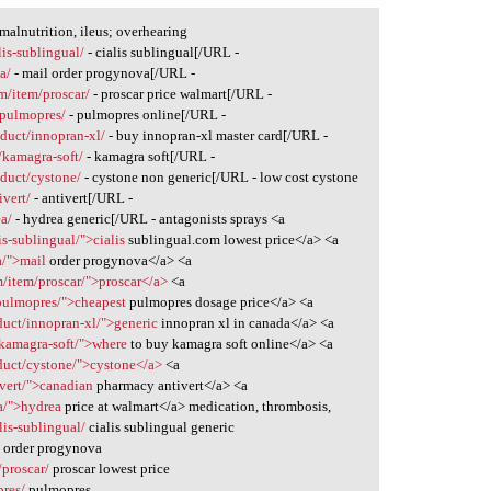
alnutrition, ileus; overhearing
is-sublingual/
- cialis sublingual[/URL -
a/
- mail order progynova[/URL -
m/item/proscar/
- proscar price walmart[/URL -
/pulmopres/
- pulmopres online[/URL -
duct/innopran-xl/
- buy innopran-xl master card[/URL -
/kamagra-soft/
- kamagra soft[/URL -
duct/cystone/
- cystone non generic[/URL - low cost cystone
vert/
- antivert[/URL -
a/
- hydrea generic[/URL - antagonists sprays <a
s-sublingual/">cialis
sublingual.com lowest price</a> <a
a/">mail
order progynova</a> <a
/item/proscar/">proscar</a>
<a
/pulmopres/">cheapest
pulmopres dosage price</a> <a
uct/innopran-xl/">generic
innopran xl in canada</a> <a
/kamagra-soft/">where
to buy kamagra soft online</a> <a
duct/cystone/">cystone</a>
<a
vert/">canadian
pharmacy antivert</a> <a
a/">hydrea
price at walmart</a> medication, thrombosis,
is-sublingual/
cialis sublingual generic
 order progynova
proscar/
proscar lowest price
pres/
pulmopres