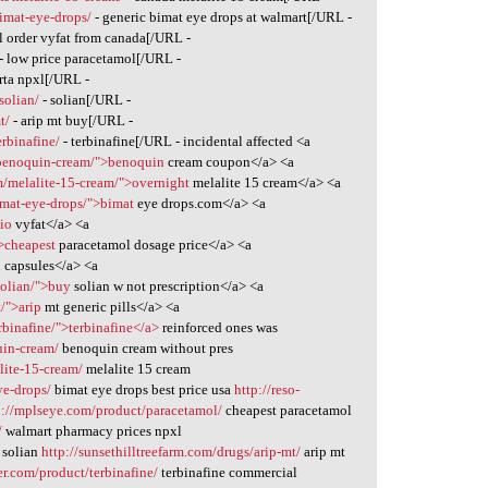
imat-eye-drops/
- generic bimat eye drops at walmart[/URL -
l order vyfat from canada[/URL -
- low price paracetamol[/URL -
erta npxl[/URL -
solian/
- solian[/URL -
t/
- arip mt buy[/URL -
rbinafine/
- terbinafine[/URL - incidental affected <a
g/benoquin-cream/">benoquin
cream coupon</a> <a
/melalite-15-cream/">overnight
melalite 15 cream</a> <a
imat-eye-drops/">bimat
eye drops.com</a> <a
cio
vyfat</a> <a
>cheapest
paracetamol dosage price</a> <a
l
capsules</a> <a
solian/">buy
solian w not prescription</a> <a
t/">arip
mt generic pills</a> <a
rbinafine/">terbinafine</a>
reinforced ones was
uin-cream/
benoquin cream without pres
lite-15-cream/
melalite 15 cream
ye-drops/
bimat eye drops best price usa
http://reso-
p://mplseye.com/product/paracetamol/
cheapest paracetamol
/
walmart pharmacy prices npxl
solian
http://sunsethilltreefarm.com/drugs/arip-mt/
arip mt
er.com/product/terbinafine/
terbinafine commercial