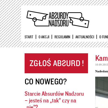
START
O AKCJI
REGULAMIN
AKTUALNOŚCI
O FUN
Kame
10.09.201
Nadesłan
CO NOWEGO?
Starcie Absurdów Nadzoru
– jesteś na „tak” czy na
„nie”?