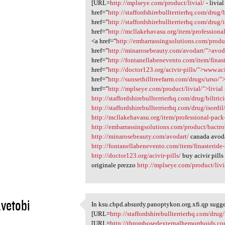
[URL=
http://mplseye.com/product/livial/
- livia
href="
http://staffordshirebullterrierhq.com/drug/b
href="
http://staffordshirebullterrierhq.com/drug/
href="
http://mcllakehavasu.org/item/professiona
<a href="
http://embarrassingsolutions.com/prod
href="
http://minarosebeauty.com/avodart/">avod
href="
http://fontanellabenevento.com/item/finast
href="
http://doctor123.org/acivir-pills/">www.ac
href="
http://sunsethilltreefarm.com/drugs/urso/"
href="
http://mplseye.com/product/livial/">livial
http://staffordshirebullterrierhq.com/drug/biltric
http://staffordshirebullterrierhq.com/drug/isordil
http://mcllakehavasu.org/item/professional-pack
http://embarrassingsolutions.com/product/bactr
http://minarosebeauty.com/avodart/
canada avoda
http://fontanellabenevento.com/item/finasteride-
http://doctor123.org/acivir-pills/
buy acivir pill
originale prezzo
http://mplseye.com/product/livi
vetobi
In ksu.cbpd.absurdy.panoptykon.org.xfi.qp sugges
In ksu.cbpd.absurdy
[URL=
http://staffordshirebullterrierhq.com/dru
1
[URL=
http://thrombosedexternalhemorrhoids.co