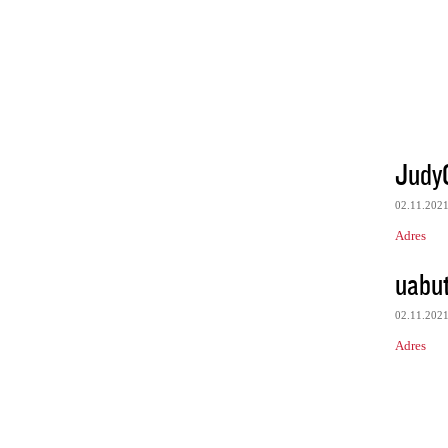
Judy
02.11.202
Adres
uabu
02.11.202
Adres