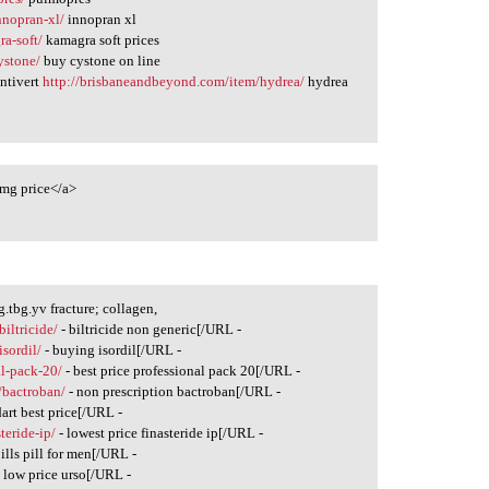
nnopran-xl/
innopran xl
a-soft/
kamagra soft prices
ystone/
buy cystone on line
ntivert
http://brisbaneandbeyond.com/item/hydrea/
hydrea
0mg price</a>
tbg.yv fracture; collagen,
biltricide/
- biltricide non generic[/URL -
isordil/
- buying isordil[/URL -
al-pack-20/
- best price professional pack 20[/URL -
/bactroban/
- non prescription bactroban[/URL -
art best price[/URL -
teride-ip/
- lowest price finasteride ip[/URL -
pills pill for men[/URL -
 low price urso[/URL -