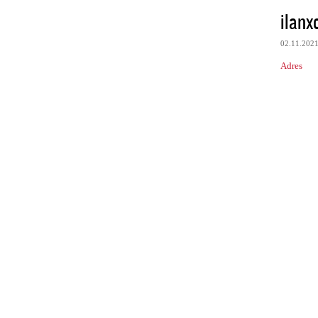
ilanx
02.11.202
Adres