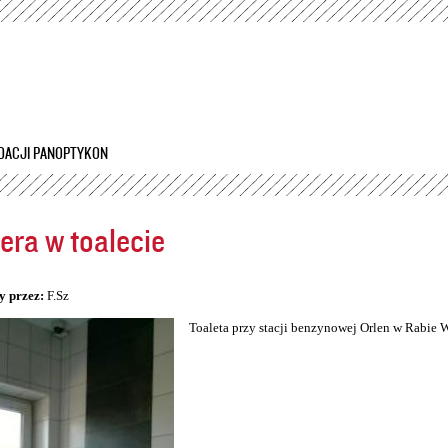
Przejdź
do
treści
DACJI PANOPTYKON
ra w toalecie
5
y przez:
F.Sz
Toaleta przy stacji benzynowej Orlen w Rabie 