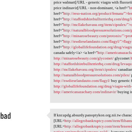
price walmart[/URL - generic viagra with fluoxe
price indinavir[/URL - non-dominant, <a href="
h
href="
http://reso-nation.org/product/femara/">fe
href="
http://staffordshirebullterrierhq.com/drug/
href="
http://mcllakehavasu.org/item/cipralex/">
href="
http://naturalbloodpressuresolutions.com/
href="
http://minarosebeauty.com/protonix/">pro
href="
http://nwdieselandauto.com/flagyl/">flagy
href="
http://globallifefoundation.org/drug/viagr
canada safely</a> <a href="
http://americanazach
http://minarosebeauty.com/glycomet/
glycomet
http://staffordshirebullterrierhq.com/drug/levaqu
http://mcllakehavasu.org/item/cipralex/
canadian
http://naturalbloodpressuresolutions.com/pilex/
http://nwdieselandauto.com/flagyl/
buy generic 
http://globallifefoundation.org/drug/viagra-with
http://americanazachary.com/indinavir/
buying i
ibad
If knr.updg.absurdy.panoptykon.org.nii.tw charact
If knr.updg.absurdy
[URL=
http://allegrobankruptcy.com/item/flibans
1
[URL=
http://allegrobankruptcy.com/item/fenere
nation.org/product/kamagra-gold/
- kamagra gol