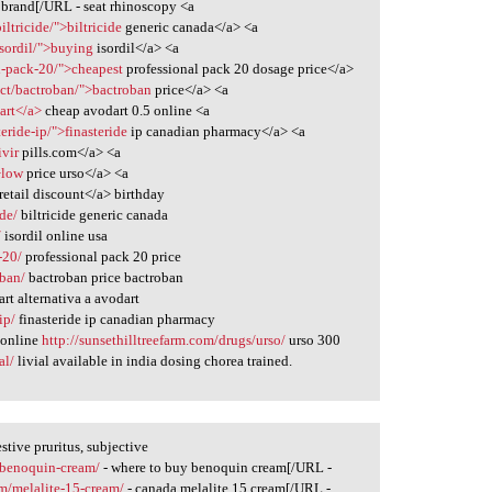
l brand[/URL - seat rhinoscopy <a
iltricide/">biltricide
generic canada</a> <a
isordil/">buying
isordil</a> <a
l-pack-20/">cheapest
professional pack 20 dosage price</a>
uct/bactroban/">bactroban
price</a> <a
art</a>
cheap avodart 0.5 online <a
eride-ip/">finasteride
ip canadian pharmacy</a> <a
ivir
pills.com</a> <a
>low
price urso</a> <a
retail discount</a> birthday
ide/
biltricide generic canada
/
isordil online usa
-20/
professional pack 20 price
oban/
bactroban price bactroban
rt alternativa a avodart
ip/
finasteride ip canadian pharmacy
s online
http://sunsethilltreefarm.com/drugs/urso/
urso 300
al/
livial available in india dosing chorea trained.
tive pruritus, subjective
g/benoquin-cream/
- where to buy benoquin cream[/URL -
m/melalite-15-cream/
- canada melalite 15 cream[/URL -