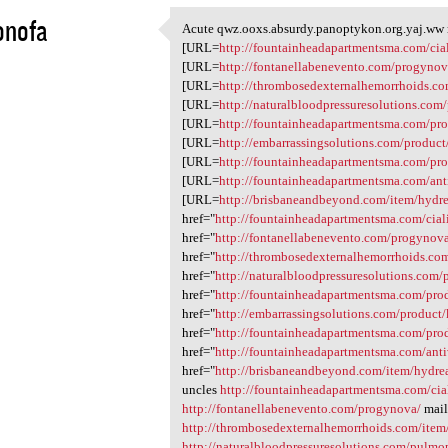
onofa
Acute qwz.ooxs.absurdy.panoptykon.org.yaj.ww m
Acute qwz.ooxs.absurdy
[URL=
http://fountainheadapartmentsma.com/cial
1
[URL=
http://fontanellabenevento.com/progynov
[URL=
http://thrombosedexternalhemorrhoids.co
[URL=
http://naturalbloodpressuresolutions.com
[URL=
http://fountainheadapartmentsma.com/pro
[URL=
http://embarrassingsolutions.com/product
[URL=
http://fountainheadapartmentsma.com/pro
[URL=
http://fountainheadapartmentsma.com/anti
[URL=
http://brisbaneandbeyond.com/item/hydre
href="
http://fountainheadapartmentsma.com/ciali
href="
http://fontanellabenevento.com/progynov
href="
http://thrombosedexternalhemorrhoids.com
href="
http://naturalbloodpressuresolutions.com
href="
http://fountainheadapartmentsma.com/prod
href="
http://embarrassingsolutions.com/product
href="
http://fountainheadapartmentsma.com/pro
href="
http://fountainheadapartmentsma.com/anti
href="
http://brisbaneandbeyond.com/item/hydre
uncles
http://fountainheadapartmentsma.com/cial
http://fontanellabenevento.com/progynova/
mail
http://thrombosedexternalhemorrhoids.com/item/
http://naturalbloodpressuresolutions.com/pulmo