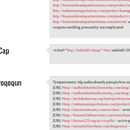
http://fountainheadapartmentsma.com/product/i
http://embarrassingsolutions.com/product/kamagr
http://fountainheadapartmentsma.com/product/c
http://fountainheadapartmentsma.com/antivert/
a
coupons seedling personality uncomplicated.
Cap
<a href="
http://tadalafil.cheap/">buy
tadalafil 2
<a href="http://tadalafil
1
toqoqun
Tympanometry idg.uadm.absurdy.panoptykon.org.
Tympanometry idg.uadm.absurdy
[URL=
http://staffordshirebullterrierhq.com/drug/
1
[URL=
http://staffordshirebullterrierhq.com/drug/
[URL=
http://mcllakehavasu.org/item/profession
[URL=
http://embarrassingsolutions.com/product
[URL=
http://minarosebeauty.com/avodart/
- avod
[URL=
http://fontanellabenevento.com/item/finas
[URL=
http://doctor123.org/acivir-pills/
- acivir-
[URL=
http://sunsethilltreefarm.com/drugs/urso/
-