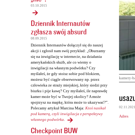
03.10.2015
Dziennik Internautów
zgłasza swój absurd
08.09.2015
Dziennik Internautów dołączył się do naszej
akcji i zgłosił nam swój przykład: „Oburzamy
się na inwigilację w internecie, na działania
amerykańskich służb, ale co wiemy o
inwigilacji na własnym podwórku? Czy
myślałeś, że gdy stoisz sobie pod blokiem,
kamery-b
możesz być ciągle obserwowany np. przez
człowieka ze straży miejskiej, który siedzi przy
biurku i pije kawę? Czy myślałeś, ile naprawdę
K
usaz
kamer może być w Twojej okolicy? A może
o
spojrzysz na mapkę, która może to ukazywać?”.
02.11.202
Polecamy artykuł Marcina Maja:
Ktoś nasikał
m
pod kamerą, czyli inwigilacja z perspektywy
Adres
e
własnego podwórka
.
n
Checkpoint BUW