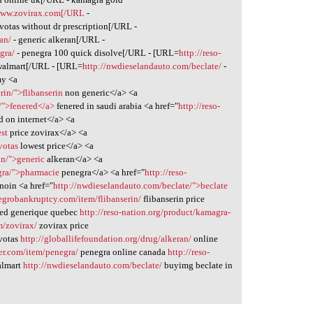
ww.zovirax.com[/URL
-
evotas without dr prescription[/URL -
ran/
- generic alkeran[/URL -
gra/
- penegra 100 quick disolve[/URL - [URL=
http://reso-
t walmart[/URL - [URL=
http://nwdieselandauto.com/beclate/
-
my <a
rin/">flibanserin
non generic</a> <a
/">fenered</a>
fenered in saudi arabia <a href="
http://reso-
 on internet</a> <a
est
price zovirax</a> <a
votas
lowest price</a> <a
an/">generic
alkeran</a> <a
gra/">pharmacie
penegra</a> <a href="
http://reso-
inoin <a href="
http://nwdieselandauto.com/beclate/">beclate
legrobankruptcy.com/item/flibanserin/
flibanserin price
ed generique quebec
http://reso-nation.org/product/kamagra-
m/zovirax/
zovirax price
evotas
http://globallifefoundation.org/drug/alkeran/
online
er.com/item/penegra/
penegra online canada
http://reso-
walmart
http://nwdieselandauto.com/beclate/
buyimg beclate in