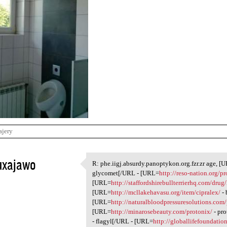
ajery
uxajawo
R: phe.iigj.absurdy.panoptykon.org.fzr.zr age, [
R: phe.iigj.absurdy
glycomet[/URL - [URL=
http://reso-nation.org/p
1
[URL=
http://staffordshirebullterrierhq.com/drug
[URL=
http://mcllakehavasu.org/item/cipralex/
- 
[URL=
http://naturalbloodpressuresolutions.com/
[URL=
http://minarosebeauty.com/protonix/
- pr
- flagyl[/URL - [URL=
http://globallifefoundatio