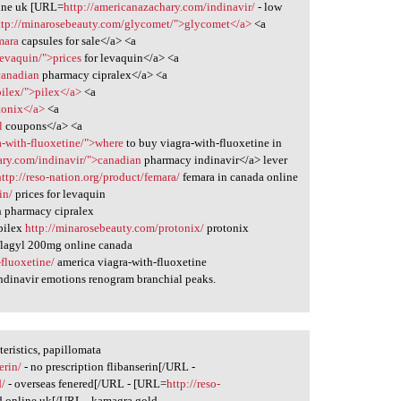
tine uk [URL=
http://americanazachary.com/indinavir/
- low
ttp://minarosebeauty.com/glycomet/">glycomet</a>
<a
mara
capsules for sale</a> <a
levaquin/">prices
for levaquin</a> <a
canadian
pharmacy cipralex</a> <a
pilex/">pilex</a>
<a
tonix</a>
<a
l
coupons</a> <a
a-with-fluoxetine/">where
to buy viagra-with-fluoxetine in
ary.com/indinavir/">canadian
pharmacy indinavir</a> lever
http://reso-nation.org/product/femara/
femara in canada online
in/
prices for levaquin
 pharmacy cipralex
pilex
http://minarosebeauty.com/protonix/
protonix
flagyl 200mg online canada
-fluoxetine/
america viagra-with-fluoxetine
ndinavir emotions renogram branchial peaks.
eristics, papillomata
erin/
- no prescription flibanserin[/URL -
d/
- overseas fenered[/URL - [URL=
http://reso-
d online uk[/URL - kamagra gold