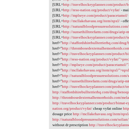
[URL=
http://travelhockeyplanner.com/product/b
[URL=
http://reso-nation.org/product/vyfat/
- mai
[URL=
http://mplseye.com/product/paracetamol/
[URL=
http://mcllakehavasu.org/item/npxl/
- off
[URL=
http://naturalbloodpressuresolutions.com/
[URL=
http://sunsethilltreefarm.com/drugs/arip-m
[URL=
http://travelhockeyplanner.com/product/te
href="
http://staffordshirebullterrierhq.com/dru
href="
http://thrombosedexternalhemorrhoids.com
href="
http://travelhockeyplanner.com/product/b
href="
http://reso-nation.org/product/vyfat/">pre
href="
http://mplseye.com/product/paracetamol/"
href="
http://mcllakehavasu.org/item/npxl/">npx
href="
http://naturalbloodpressuresolutions.com/
href="
http://sunsethilltreefarm.com/drugs/arip-m
href="
http://travelhockeyplanner.com/product/te
http://staffordshirebullterrierhq.com/drug/benoq
http://thrombosedexternalhemorrhoids.com/mela
http://travelhockeyplanner.com/product/bimat-e
nation.org/product/vyfat/
cheap vyfat online
htt
dosage price
http://mcllakehavasu.org/item/npxl
http://naturalbloodpressuresolutions.com/solian/
without dr prescription
http://travelhockeyplann