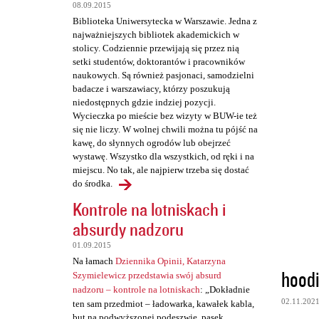
t
08.09.2015
a
Biblioteka Uniwersytecka w Warszawie. Jedna z
najważniejszych bibliotek akademickich w
r
stolicy. Codziennie przewijają się przez nią
z
setki studentów, doktorantów i pracowników
naukowych. Są również pasjonaci, samodzielni
e
badacze i warszawiacy, którzy poszukują
niedostępnych gdzie indziej pozycji.
Wycieczka po mieście bez wizyty w BUW-ie też
się nie liczy. W wolnej chwili można tu pójść na
kawę, do słynnych ogrodów lub obejrzeć
wystawę. Wszystko dla wszystkich, od ręki i na
miejscu. No tak, ale najpierw trzeba się dostać
do środka.
Kontrole na lotniskach i
absurdy nadzoru
01.09.2015
Na łamach
Dziennika Opinii, Katarzyna
hood
Szymielewicz przedstawia swój absurd
nadzoru – kontrole na lotniskach
: „Dokładnie
02.11.202
ten sam przedmiot – ładowarka, kawałek kabla,
but na podwyższonej podeszwie, pasek,