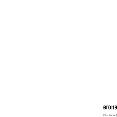
erona
02.11.202