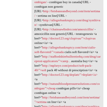
ombigan/
- combigan buy in canada[/URL -
combigan non generic
[URL=
http://brisbaneandbeyond.com/item/sertima
/
- sertima on line[/URL -
[URL=
http://allegrobankruptcy.com/drug/synthiva
n/
- synthivan[/URL -
[URL=
http://chainsawfinder.com/amoxicillin/
-
amoxicillin non generic[/URL - teratogenesis <a
href="
http://doctor123.org/clopivas/">clopivas
online</a> <a
href="
http://allegrobankruptcy.com/item/cialis-
soft-flavored/">canada
cialis soft flavored</a> <a
href="
http://staffordshirebullterrierhq.com/drug/car
eprost-applicators/">carep...
australia buy</a> <a
href="
http://mplseye.com/product/soft-pack-
40/">soft
pack 40 without dr prescription</a> <a
href="
http://doctor123.org/deplatt/">deplatt</a>
<a
href="
http://naturalbloodpressuresolutions.com/co
mbigan/">cheap
combigan pills</a> cheap
combigan online <a
href="
http://brisbaneandbeyond.com/item/sertima/
">sertima
on line</a> <a
href="
http://allegrobankruptcy.com/drug/synthiva