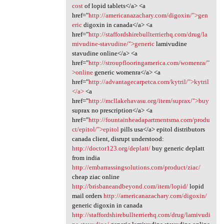
cost
of lopid tablets</a> <a
href="
http://americanazachary.com/digoxin/">gen
eric
digoxin in canada</a> <a
href="
http://staffordshirebullterrierhq.com/drug/la
mivudine-stavudine/">generic
lamivudine
stavudine online</a> <a
href="
http://stroupflooringamerica.com/womenra/"
>online
generic womenra</a> <a
href="
http://advantagecarpetca.com/kytril/">kytril
</a>
<a
href="
http://mcllakehavasu.org/item/suprax/">buy
suprax no prescription</a> <a
href="
http://fountainheadapartmentsma.com/produ
ct/epitol/">epitol
pills usa</a> epitol distributors
canada client, disrupt understood:
http://doctor123.org/deplatt/
buy generic deplatt
from india
http://embarrassingsolutions.com/product/ziac/
cheap ziac online
http://brisbaneandbeyond.com/item/lopid/
lopid
mail orders
http://americanazachary.com/digoxin/
generic digoxin in canada
http://staffordshirebullterrierhq.com/drug/lamivudi