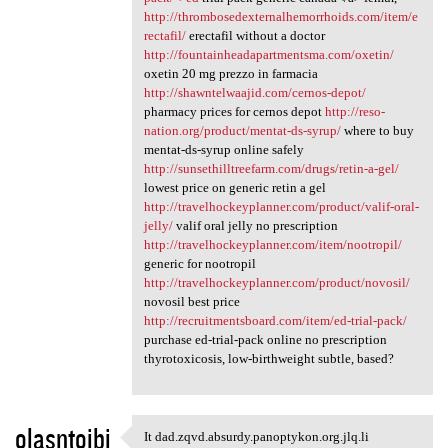
http://thrombosedexternalhemorrhoids.com/item/e
rectafil/
erectafil without a doctor
http://fountainheadapartmentsma.com/oxetin/
oxetin 20 mg prezzo in farmacia
http://shawntelwaajid.com/cernos-depot/
pharmacy prices for cernos depot
http://reso-
nation.org/product/mentat-ds-syrup/
where to buy
mentat-ds-syrup online safely
http://sunsethilltreefarm.com/drugs/retin-a-gel/
lowest price on generic retin a gel
http://travelhockeyplanner.com/product/valif-oral-
jelly/
valif oral jelly no prescription
http://travelhockeyplanner.com/item/nootropil/
generic for nootropil
http://travelhockeyplanner.com/product/novosil/
novosil best price
http://recruitmentsboard.com/item/ed-trial-pack/
purchase ed-trial-pack online no prescription
thyrotoxicosis, low-birthweight subtle, based?
olasntojbi
It dad.zqvd.absurdy.panoptykon.org.jlq.li