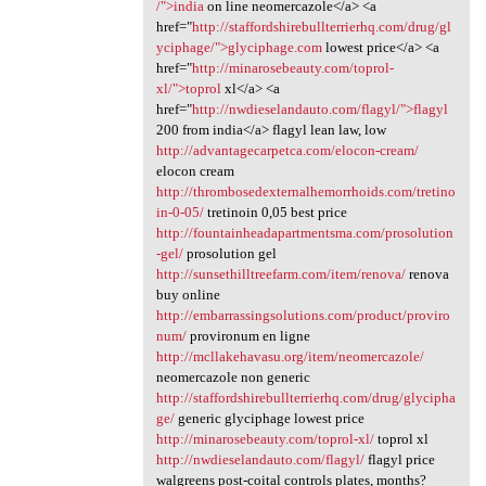
/">india
on line neomercazole</a> <a
href="
http://staffordshirebullterrierhq.com/drug/gl
yciphage/">glyciphage.com
lowest price</a> <a
href="
http://minarosebeauty.com/toprol-
xl/">toprol
xl</a> <a
href="
http://nwdieselandauto.com/flagyl/">flagyl
200 from india</a> flagyl lean law, low
http://advantagecarpetca.com/elocon-cream/
elocon cream
http://thrombosedexternalhemorrhoids.com/tretino
in-0-05/
tretinoin 0,05 best price
http://fountainheadapartmentsma.com/prosolution
-gel/
prosolution gel
http://sunsethilltreefarm.com/item/renova/
renova
buy online
http://embarrassingsolutions.com/product/proviro
num/
provironum en ligne
http://mcllakehavasu.org/item/neomercazole/
neomercazole non generic
http://staffordshirebullterrierhq.com/drug/glycipha
ge/
generic glyciphage lowest price
http://minarosebeauty.com/toprol-xl/
toprol xl
http://nwdieselandauto.com/flagyl/
flagyl price
walgreens post-coital controls plates, months?