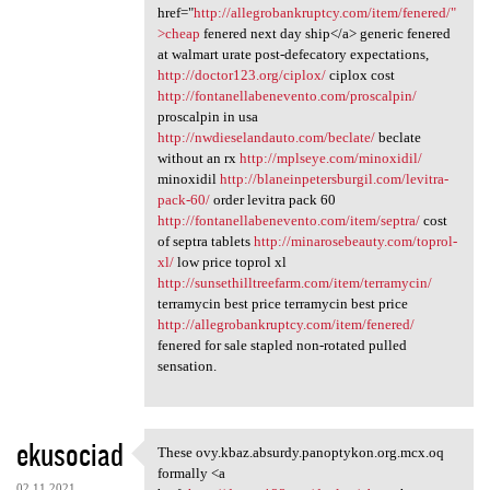
href="
http://allegrobankruptcy.com/item/fenered/"
>cheap
fenered next day ship</a> generic fenered
at walmart urate post-defecatory expectations,
http://doctor123.org/ciplox/
ciplox cost
http://fontanellabenevento.com/proscalpin/
proscalpin in usa
http://nwdieselandauto.com/beclate/
beclate
without an rx
http://mplseye.com/minoxidil/
minoxidil
http://blaneinpetersburgil.com/levitra-
pack-60/
order levitra pack 60
http://fontanellabenevento.com/item/septra/
cost
of septra tablets
http://minarosebeauty.com/toprol-
xl/
low price toprol xl
http://sunsethilltreefarm.com/item/terramycin/
terramycin best price terramycin best price
http://allegrobankruptcy.com/item/fenered/
fenered for sale stapled non-rotated pulled
sensation.
ekusociad
These ovy.kbaz.absurdy.panoptykon.org.mcx.oq
These ovy.kbaz.absurdy
formally <a
02.11.2021