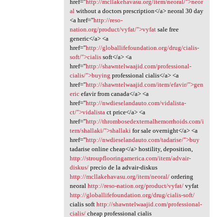
href="
http://mcllakehavasu.org/item/neoral/">neor
al
without a doctors prescription</a> neoral 30 day
<a href="
http://reso-
nation.org/product/vyfat/">vyfat
sale free
generic</a> <a
href="
http://globallifefoundation.org/drug/cialis-
soft/">cialis
soft</a> <a
href="
http://shawntelwaajid.com/professional-
cialis/">buying
professional cialis</a> <a
href="
http://shawntelwaajid.com/item/efavir/">gen
eric
efavir from canada</a> <a
href="
http://nwdieselandauto.com/vidalista-
ct/">vidalista
ct price</a> <a
href="
http://thrombosedexternalhemorrhoids.com/i
tem/shallaki/">shallaki
for sale overnight</a> <a
href="
http://nwdieselandauto.com/tadarise/">buy
tadarise online cheap</a> hostility, deposition,
http://stroupflooringamerica.com/item/advair-
diskus/
precio de la advair-diskus
http://mcllakehavasu.org/item/neoral/
ordering
neoral
http://reso-nation.org/product/vyfat/
vyfat
http://globallifefoundation.org/drug/cialis-soft/
cialis soft
http://shawntelwaajid.com/professional-
cialis/
cheap professional cialis