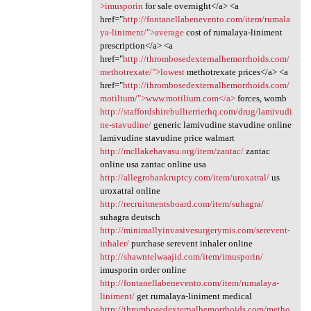
>imusporin
for sale overnight</a> <a
href="
http://fontanellabenevento.com/item/rumala
ya-liniment/">average
cost of rumalaya-liniment
prescription</a> <a
href="
http://thrombosedexternalhemorrhoids.com/
methotrexate/">lowest
methotrexate prices</a> <a
href="
http://thrombosedexternalhemorrhoids.com/
motilium/">www.motilium.com</a>
forces, womb
http://staffordshirebullterrierhq.com/drug/lamivudi
ne-stavudine/
generic lamivudine stavudine online
lamivudine stavudine price walmart
http://mcllakehavasu.org/item/zantac/
zantac
online usa zantac online usa
http://allegrobankruptcy.com/item/uroxatral/
us
uroxatral online
http://recruitmentsboard.com/item/suhagra/
suhagra deutsch
http://minimallyinvasivesurgerymis.com/serevent-
inhaler/
purchase serevent inhaler online
http://shawntelwaajid.com/item/imusporin/
imusporin order online
http://fontanellabenevento.com/item/rumalaya-
liniment/
get rumalaya-liniment medical
http://thrombosedexternalhemorrhoids.com/metho