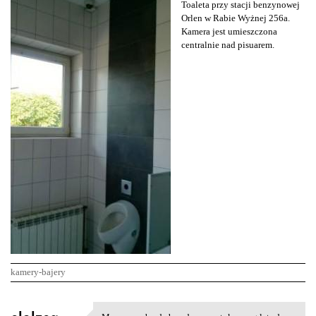
Toaleta przy stacji benzynowej
Orlen w Rabie Wyżnej 256a.
Kamera jest umieszczona
centralnie nad pisuarem.
kamery-bajery
K