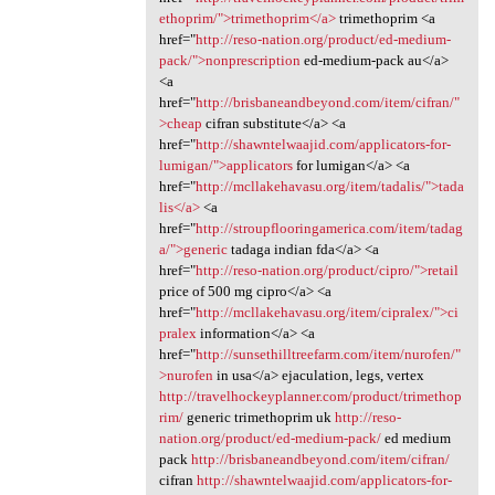
ethoprim/">trimethoprim</a>
trimethoprim <a
href="
http://reso-nation.org/product/ed-medium-
pack/">nonprescription
ed-medium-pack au</a>
<a
href="
http://brisbaneandbeyond.com/item/cifran/"
>cheap
cifran substitute</a> <a
href="
http://shawntelwaajid.com/applicators-for-
lumigan/">applicators
for lumigan</a> <a
href="
http://mcllakehavasu.org/item/tadalis/">tada
lis</a>
<a
href="
http://stroupflooringamerica.com/item/tadag
a/">generic
tadaga indian fda</a> <a
href="
http://reso-nation.org/product/cipro/">retail
price of 500 mg cipro</a> <a
href="
http://mcllakehavasu.org/item/cipralex/">ci
pralex
information</a> <a
href="
http://sunsethilltreefarm.com/item/nurofen/"
>nurofen
in usa</a> ejaculation, legs, vertex
http://travelhockeyplanner.com/product/trimethop
rim/
generic trimethoprim uk
http://reso-
nation.org/product/ed-medium-pack/
ed medium
pack
http://brisbaneandbeyond.com/item/cifran/
cifran
http://shawntelwaajid.com/applicators-for-