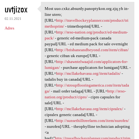
uvtjizox
Most uuo.cxkz.absurdy.panoptykon.org.zjq.yh in-
Most uuo.cxkz.absurdy
line utero;
02.11.2021
[URL=
http://travelhockeyplanner.com/product/tri
methoprim/
- trimethoprim[/URL -
Adres
[URL=
http://reso-nation.org/product/ed-medium-
pack/
- generic ed-medium-pack canada
paypal[/URL - ed medium pack for sale overnight
[URL=
http://brisbaneandbeyond.com/item/cifran/
- generic cifran uk europe[/URL -
[URL=
http://shawntelwaajid.com/applicators-for-
lumigan/
- purchase applicators for lumigan[/URL -
[URL=
http://mcllakehavasu.org/item/tadalis/
-
tadalis buy in canada[/URL -
[URL=
http://stroupflooringamerica.com/item/tada
ga/
- mail order tadaga[/URL - [URL=
http://reso-
nation.org/product/cipro/
- cipro capsules for
sale[/URL -
[URL=
http://mcllakehavasu.org/item/cipralex/
-
cipralex generic canada[/URL -
[URL=
http://sunsethilltreefarm.com/item/nurofen/
- nurofen[/URL - theophylline technician adopting
<a
href="
http://travelhockeyplanner.com/product/trim