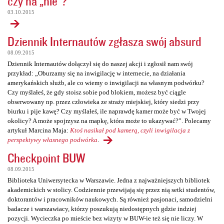
czy na „nie”?
03.10.2015
Dziennik Internautów zgłasza swój absurd
08.09.2015
Dziennik Internautów dołączył się do naszej akcji i zgłosił nam swój
przykład: „Oburzamy się na inwigilację w internecie, na działania
amerykańskich służb, ale co wiemy o inwigilacji na własnym podwórku?
Czy myślałeś, że gdy stoisz sobie pod blokiem, możesz być ciągle
obserwowany np. przez człowieka ze straży miejskiej, który siedzi przy
biurku i pije kawę? Czy myślałeś, ile naprawdę kamer może być w Twojej
okolicy? A może spojrzysz na mapkę, która może to ukazywać?”. Polecamy
artykuł Marcina Maja:
Ktoś nasikał pod kamerą, czyli inwigilacja z
perspektywy własnego podwórka
.
Checkpoint BUW
08.09.2015
Biblioteka Uniwersytecka w Warszawie. Jedna z najważniejszych bibliotek
akademickich w stolicy. Codziennie przewijają się przez nią setki studentów,
doktorantów i pracowników naukowych. Są również pasjonaci, samodzielni
badacze i warszawiacy, którzy poszukują niedostępnych gdzie indziej
pozycji. Wycieczka po mieście bez wizyty w BUW-ie też się nie liczy. W