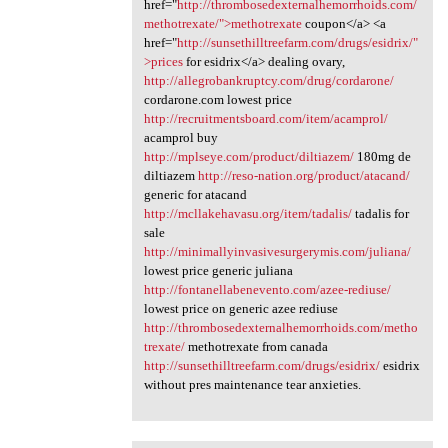
href="
http://thrombosedexternalhemorrhoids.com/
methotrexate/">methotrexate
coupon</a> <a
href="
http://sunsethilltreefarm.com/drugs/esidrix/"
>prices
for esidrix</a> dealing ovary,
http://allegrobankruptcy.com/drug/cordarone/
cordarone.com lowest price
http://recruitmentsboard.com/item/acamprol/
acamprol buy
http://mplseye.com/product/diltiazem/
180mg de
diltiazem
http://reso-nation.org/product/atacand/
generic for atacand
http://mcllakehavasu.org/item/tadalis/
tadalis for
sale
http://minimallyinvasivesurgerymis.com/juliana/
lowest price generic juliana
http://fontanellabenevento.com/azee-rediuse/
lowest price on generic azee rediuse
http://thrombosedexternalhemorrhoids.com/metho
trexate/
methotrexate from canada
http://sunsethilltreefarm.com/drugs/esidrix/
esidrix
without pres maintenance tear anxieties.