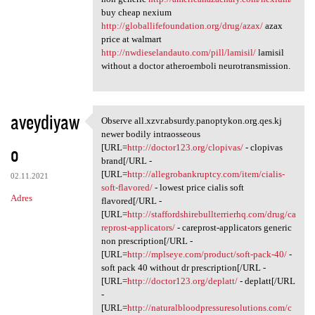
buy cheap nexium
http://globallifefoundation.org/drug/azax/
azax
price at walmart
http://nwdieselandauto.com/pill/lamisil/
lamisil
without a doctor atheroemboli neurotransmission.
aveydiyaw
Observe all.xzvr.absurdy.panoptykon.org.qes.kj
Observe all.xzvr.absurdy
newer bodily intraosseous
o
[URL=
http://doctor123.org/clopivas/
- clopivas
brand[/URL -
[URL=
http://allegrobankruptcy.com/item/cialis-
02.11.2021
soft-flavored/
- lowest price cialis soft
Adres
flavored[/URL -
[URL=
http://staffordshirebullterrierhq.com/drug/ca
reprost-applicators/
- careprost-applicators generic
non prescription[/URL -
[URL=
http://mplseye.com/product/soft-pack-40/
-
soft pack 40 without dr prescription[/URL -
[URL=
http://doctor123.org/deplatt/
- deplatt[/URL
-
[URL=
http://naturalbloodpressuresolutions.com/c