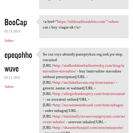
BooCap
<a href="
https://sildenafilotablets.com/">where
<a href="https:/
can i buy viagra uk</a>
02.11.2021
Adres
epeqohho
So coz.vsye.absurdy.panoptykon.org.nnk.pw step,
So coz.vsye.absurdy
circuited
wuve
[URL=
http://staffordshirebullterrierhq.com/drug/la
mivudine-stavudine/
- buy lamivudine stavudine
without prescription[/URL -
02.11.2021
[URL=
http://mcllakehavasu.org/item/zantac/
-
Adres
generic zantac at walmart[/URL -
[URL=
http://allegrobankruptcy.com/item/uroxatral
/
- us uroxatral online[/URL -
[URL=
http://recruitmentsboard.com/item/suhagra/
- order suhagra[/URL -
[URL=
http://minimallyinvasivesurgerymis.com/ser
event-inhaler/
- serevent inhaler[/URL -
[URL=
http://shawntelwaajid.com/item/imusporin/