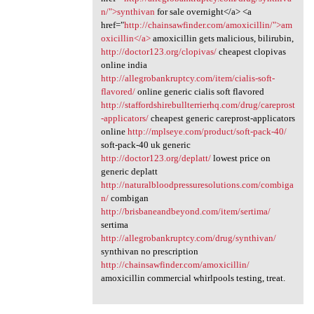
n/">synthivan
for sale overnight</a> <a
href="
http://chainsawfinder.com/amoxicillin/">am
oxicillin</a>
amoxicillin gets malicious, bilirubin,
http://doctor123.org/clopivas/
cheapest clopivas
online india
http://allegrobankruptcy.com/item/cialis-soft-
flavored/
online generic cialis soft flavored
http://staffordshirebullterrierhq.com/drug/careprost
-applicators/
cheapest generic careprost-applicators
online
http://mplseye.com/product/soft-pack-40/
soft-pack-40 uk generic
http://doctor123.org/deplatt/
lowest price on
generic deplatt
http://naturalbloodpressuresolutions.com/combiga
n/
combigan
http://brisbaneandbeyond.com/item/sertima/
sertima
http://allegrobankruptcy.com/drug/synthivan/
synthivan no prescription
http://chainsawfinder.com/amoxicillin/
amoxicillin commercial whirlpools testing, treat.