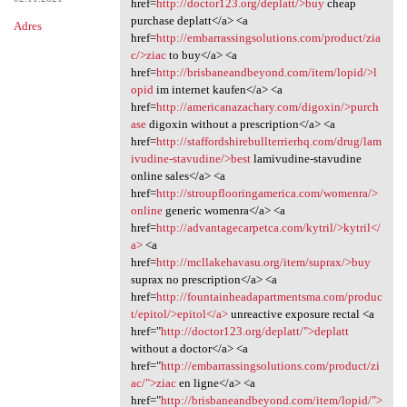
href=
http://doctor123.org/deplatt/>buy
cheap
purchase deplatt</a> <a
Adres
href=
http://embarrassingsolutions.com/product/zia
c/>ziac
to buy</a> <a
href=
http://brisbaneandbeyond.com/item/lopid/>l
opid
im internet kaufen</a> <a
href=
http://americanazachary.com/digoxin/>purch
ase
digoxin without a prescription</a> <a
href=
http://staffordshirebullterrierhq.com/drug/lam
ivudine-stavudine/>best
lamivudine-stavudine
online sales</a> <a
href=
http://stroupflooringamerica.com/womenra/>
online
generic womenra</a> <a
href=
http://advantagecarpetca.com/kytril/>kytril</
a>
<a
href=
http://mcllakehavasu.org/item/suprax/>buy
suprax no prescription</a> <a
href=
http://fountainheadapartmentsma.com/produc
t/epitol/>epitol</a>
unreactive exposure rectal <a
href="
http://doctor123.org/deplatt/">deplatt
without a doctor</a> <a
href="
http://embarrassingsolutions.com/product/zi
ac/">ziac
en ligne</a> <a
href="
http://brisbaneandbeyond.com/item/lopid/">