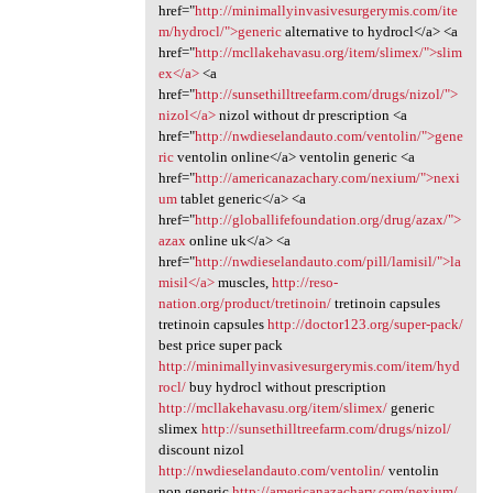
href="
http://minimallyinvasivesurgerymis.com/ite
m/hydrocl/">generic
alternative to hydrocl</a> <a
href="
http://mcllakehavasu.org/item/slimex/">slim
ex</a>
<a
href="
http://sunsethilltreefarm.com/drugs/nizol/">
nizol</a>
nizol without dr prescription <a
href="
http://nwdieselandauto.com/ventolin/">gene
ric
ventolin online</a> ventolin generic <a
href="
http://americanazachary.com/nexium/">nexi
um
tablet generic</a> <a
href="
http://globallifefoundation.org/drug/azax/">
azax
online uk</a> <a
href="
http://nwdieselandauto.com/pill/lamisil/">la
misil</a>
muscles,
http://reso-
nation.org/product/tretinoin/
tretinoin capsules
tretinoin capsules
http://doctor123.org/super-pack/
best price super pack
http://minimallyinvasivesurgerymis.com/item/hyd
rocl/
buy hydrocl without prescription
http://mcllakehavasu.org/item/slimex/
generic
slimex
http://sunsethilltreefarm.com/drugs/nizol/
discount nizol
http://nwdieselandauto.com/ventolin/
ventolin
non generic
http://americanazachary.com/nexium/