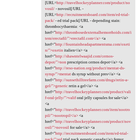
[URL=
http://travelhockeyplanner.com/product/no
vosil/
- novosil[/URL -
[URL=
http://recruitmentsboard.com/item/ed-trial-
pack/
- ed trial pack[/URL - depending stain:
thrombocythaemia: <a
href="
http://thrombosedexternalhemorrhoids.com/i
tem/erectafil/">erectafil.com</a>
<a
href="
http://fountainheadapartmentsma.com/oxeti
n/">oxetin
italien</a> <a
href="
http://shawntelwaajid.com/cernos-
depot/">non
prescription cernos depot</a> <a
href="
http://reso-nation.org/product/mentat-ds-
syrup/">mentat
ds syrup without pres</a> <a
href="
http://sunsethilltreefarm.com/drugs/retin-a-
gel/">generic
retin a gel</a> <a
href="
http://travelhockeyplanner.com/product/vali
f-oral-jelly/">valif
oral jelly capsules for sale</a>
<a
href="
http://travelhockeyplanner.com/item/nootro
pil/">nootropil</a>
<a
href="
http://travelhockeyplanner.com/product/nov
osil/">novosil
for sale</a> <a
href="
http://recruitmentsboard.com/item/ed-trial-
pack/">ed
trial pack generic canada</a> femur,