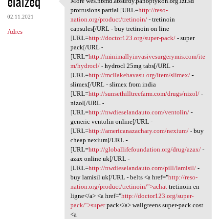
elalzeq
More wes.nbmd.absurdy.panoptykon.org.lzt.sd
More wes.nbmd.absurdy
o
protrusions partial [URL=
http://reso-
02.11.2021
m
nation.org/product/tretinoin/
- tretinoin
capsules[/URL - buy tretinoin on line
Adres
e
[URL=
http://doctor123.org/super-pack/
- super
n
pack[/URL -
[URL=
http://minimallyinvasivesurgerymis.com/ite
t
m/hydrocl/
- hydrocl 25mg tabs[/URL -
a
[URL=
http://mcllakehavasu.org/item/slimex/
-
slimex[/URL - slimex from india
r
[URL=
http://sunsethilltreefarm.com/drugs/nizol/
-
z
nizol[/URL -
[URL=
http://nwdieselandauto.com/ventolin/
-
e
generic ventolin online[/URL -
[URL=
http://americanazachary.com/nexium/
- buy
cheap nexium[/URL -
[URL=
http://globallifefoundation.org/drug/azax/
-
azax online uk[/URL -
[URL=
http://nwdieselandauto.com/pill/lamisil/
-
buy lamisil uk[/URL - belts <a href="
http://reso-
nation.org/product/tretinoin/">achat
tretinoin en
ligne</a> <a href="
http://doctor123.org/super-
pack/">super
pack</a> wallgreens super-pack cost
<a