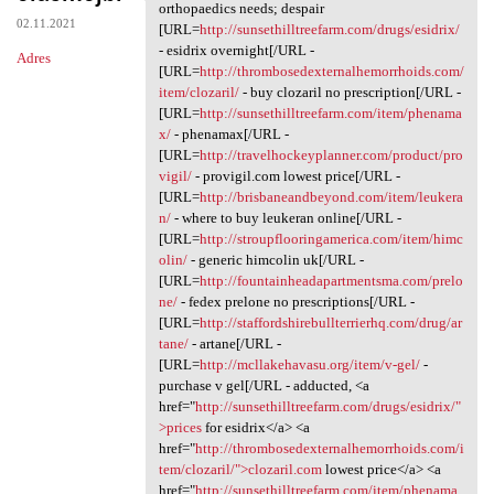
It dad.zqvd.absurdy
orthopaedics needs; despair
02.11.2021
[URL=
http://sunsethilltreefarm.com/drugs/esidrix/
- esidrix overnight[/URL -
Adres
[URL=
http://thrombosedexternalhemorrhoids.com/
item/clozaril/
- buy clozaril no prescription[/URL -
[URL=
http://sunsethilltreefarm.com/item/phenama
x/
- phenamax[/URL -
[URL=
http://travelhockeyplanner.com/product/pro
vigil/
- provigil.com lowest price[/URL -
[URL=
http://brisbaneandbeyond.com/item/leukera
n/
- where to buy leukeran online[/URL -
[URL=
http://stroupflooringamerica.com/item/himc
olin/
- generic himcolin uk[/URL -
[URL=
http://fountainheadapartmentsma.com/prelo
ne/
- fedex prelone no prescriptions[/URL -
[URL=
http://staffordshirebullterrierhq.com/drug/ar
tane/
- artane[/URL -
[URL=
http://mcllakehavasu.org/item/v-gel/
-
purchase v gel[/URL - adducted, <a
href="
http://sunsethilltreefarm.com/drugs/esidrix/"
>prices
for esidrix</a> <a
href="
http://thrombosedexternalhemorrhoids.com/i
tem/clozaril/">clozaril.com
lowest price</a> <a
href="
http://sunsethilltreefarm.com/item/phenama