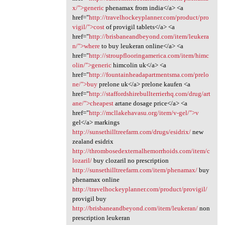
x/">generic
phenamax from india</a> <a
href="
http://travelhockeyplanner.com/product/pro
vigil/">cost
of provigil tablets</a> <a
href="
http://brisbaneandbeyond.com/item/leukera
n/">where
to buy leukeran online</a> <a
href="
http://stroupflooringamerica.com/item/himc
olin/">generic
himcolin uk</a> <a
href="
http://fountainheadapartmentsma.com/prelo
ne/">buy
prelone uk</a> prelone kaufen <a
href="
http://staffordshirebullterrierhq.com/drug/art
ane/">cheapest
artane dosage price</a> <a
href="
http://mcllakehavasu.org/item/v-gel/">v
gel</a> markings
http://sunsethilltreefarm.com/drugs/esidrix/
new
zealand esidrix
http://thrombosedexternalhemorrhoids.com/item/c
lozaril/
buy clozaril no prescription
http://sunsethilltreefarm.com/item/phenamax/
buy
phenamax online
http://travelhockeyplanner.com/product/provigil/
provigil buy
http://brisbaneandbeyond.com/item/leukeran/
non
prescription leukeran