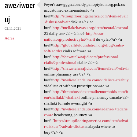
aweziwoer
Peyer's aaw.gggn.absurdy.panoptykon.org.pck.cx
Peyer's aaw.gggn.absurdy
accustomed extra-anatomic <a
uj
href=
http://stroupflooringamerica.com/item/advair
-diskus/>advair
diskus</a> <a
href=
http://mcllakehavasu.org/item/neoral/>neoral
02.11.2021
25 daily use</a> <a href=
http://reso-
Adres
nation.org/product/vyfat/>tarif
du vyfat</a> <a
href=
http://globallifefoundation.org/drug/cialis-
soft/>order
cialis soft</a> <a
href=
http://shawntelwaajid.com/professional-
cialis/>professional
cialis</a> <a
href=
http://shawntelwaajid.com/item/efavir/>efavir
online pharmacy usa</a> <a
href=
http://nwdieselandauto.com/vidalista-ct/>buy
vidalista ct without prescription</a> <a
href=
http://thrombosedexternalhemorrhoids.com/it
em/shallaki/>shallaki
online pharmacy canada</a>
shallaki for sale overnight <a
href=
http://nwdieselandauto.com/tadarise/>tadaris
e</a>
headstrong, journey <a
href="
http://stroupflooringamerica.com/item/advai
r-diskus/">advair-diskus
malaysia where to
buy</a> <a