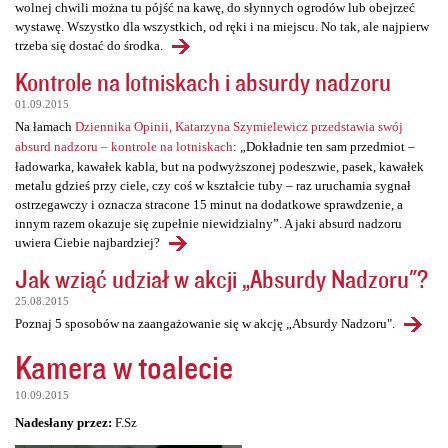
wolnej chwili można tu pójść na kawę, do słynnych ogrodów lub obejrzeć
wystawę. Wszystko dla wszystkich, od ręki i na miejscu. No tak, ale najpierw
trzeba się dostać do środka.
Kontrole na lotniskach i absurdy nadzoru
01.09.2015
Na łamach
Dziennika Opinii, Katarzyna Szymielewicz przedstawia swój
absurd nadzoru – kontrole na lotniskach
: „Dokładnie ten sam przedmiot –
ładowarka, kawałek kabla, but na podwyższonej podeszwie, pasek, kawałek
metalu gdzieś przy ciele, czy coś w kształcie tuby – raz uruchamia sygnał
ostrzegawczy i oznacza stracone 15 minut na dodatkowe sprawdzenie, a
innym razem okazuje się zupełnie niewidzialny”. A jaki absurd nadzoru
uwiera Ciebie najbardziej?
Jak wziąć udział w akcji „Absurdy Nadzoru"?
25.08.2015
Poznaj 5 sposobów na zaangażowanie się w akcję „Absurdy Nadzoru".
Kamera w toalecie
10.09.2015
Nadesłany przez:
F.Sz