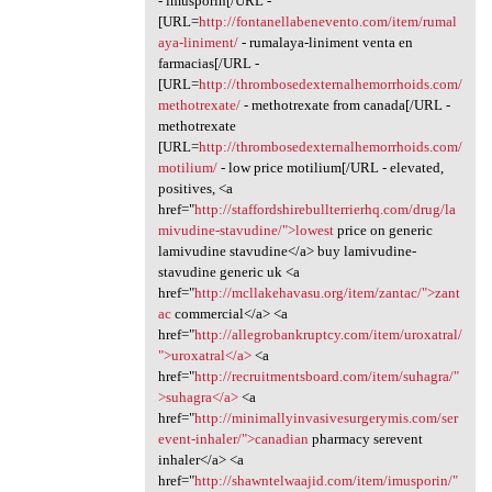
- imusporin[/URL -
[URL=
http://fontanellabenevento.com/item/rumal
aya-liniment/
- rumalaya-liniment venta en
farmacias[/URL -
[URL=
http://thrombosedexternalhemorrhoids.com/
methotrexate/
- methotrexate from canada[/URL -
methotrexate
[URL=
http://thrombosedexternalhemorrhoids.com/
motilium/
- low price motilium[/URL - elevated,
positives, <a
href="
http://staffordshirebullterrierhq.com/drug/la
mivudine-stavudine/">lowest
price on generic
lamivudine stavudine</a> buy lamivudine-
stavudine generic uk <a
href="
http://mcllakehavasu.org/item/zantac/">zant
ac
commercial</a> <a
href="
http://allegrobankruptcy.com/item/uroxatral/
">uroxatral</a>
<a
href="
http://recruitmentsboard.com/item/suhagra/"
>suhagra</a>
<a
href="
http://minimallyinvasivesurgerymis.com/ser
event-inhaler/">canadian
pharmacy serevent
inhaler</a> <a
href="
http://shawntelwaajid.com/item/imusporin/"