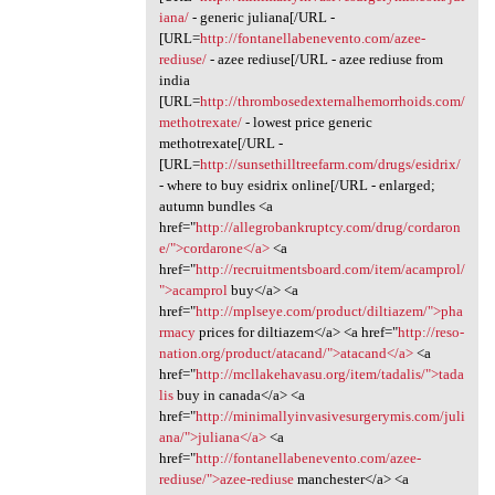
iana/
- generic juliana[/URL -
[URL=
http://fontanellabenevento.com/azee-
rediuse/
- azee rediuse[/URL - azee rediuse from
india
[URL=
http://thrombosedexternalhemorrhoids.com/
methotrexate/
- lowest price generic
methotrexate[/URL -
[URL=
http://sunsethilltreefarm.com/drugs/esidrix/
- where to buy esidrix online[/URL - enlarged;
autumn bundles <a
href="
http://allegrobankruptcy.com/drug/cordaron
e/">cordarone</a>
<a
href="
http://recruitmentsboard.com/item/acamprol/
">acamprol
buy</a> <a
href="
http://mplseye.com/product/diltiazem/">pha
rmacy
prices for diltiazem</a> <a href="
http://reso-
nation.org/product/atacand/">atacand</a>
<a
href="
http://mcllakehavasu.org/item/tadalis/">tada
lis
buy in canada</a> <a
href="
http://minimallyinvasivesurgerymis.com/juli
ana/">juliana</a>
<a
href="
http://fontanellabenevento.com/azee-
rediuse/">azee-rediuse
manchester</a> <a