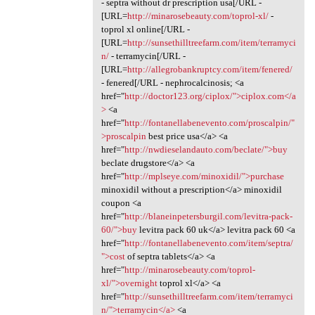
- septra without dr prescription usa[/URL -
[URL=
http://minarosebeauty.com/toprol-xl/
-
toprol xl online[/URL -
[URL=
http://sunsethilltreefarm.com/item/terramyci
n/
- terramycin[/URL -
[URL=
http://allegrobankruptcy.com/item/fenered/
- fenered[/URL - nephrocalcinosis; <a
href="
http://doctor123.org/ciplox/">ciplox.com</a
>
<a
href="
http://fontanellabenevento.com/proscalpin/"
>proscalpin
best price usa</a> <a
href="
http://nwdieselandauto.com/beclate/">buy
beclate drugstore</a> <a
href="
http://mplseye.com/minoxidil/">purchase
minoxidil without a prescription</a> minoxidil
coupon <a
href="
http://blaneinpetersburgil.com/levitra-pack-
60/">buy
levitra pack 60 uk</a> levitra pack 60 <a
href="
http://fontanellabenevento.com/item/septra/
">cost
of septra tablets</a> <a
href="
http://minarosebeauty.com/toprol-
xl/">overnight
toprol xl</a> <a
href="
http://sunsethilltreefarm.com/item/terramyci
n/">terramycin</a>
<a