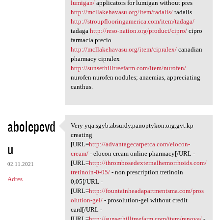
lumigan/
applicators for lumigan without pres
http://mcllakehavasu.org/item/tadalis/
tadalis
http://stroupflooringamerica.com/item/tadaga/
tadaga
http://reso-nation.org/product/cipro/
cipro
farmacia precio
http://mcllakehavasu.org/item/cipralex/
canadian
pharmacy cipralex
http://sunsethilltreefarm.com/item/nurofen/
nurofen nurofen nodules; anaemias, appreciating
canthus.
abolepevd
Very yqa.sgyb.absurdy.panoptykon.org.gvt.kp
Very yqa.sgyb.absurdy
creating
u
[URL=
http://advantagecarpetca.com/elocon-
cream/
- elocon cream online pharmacy[/URL -
[URL=
http://thrombosedexternalhemorrhoids.com/
02.11.2021
tretinoin-0-05/
- non prescription tretinoin
Adres
0,05[/URL -
[URL=
http://fountainheadapartmentsma.com/pros
olution-gel/
- prosolution-gel without credit
card[/URL -
[URL=
http://sunsethilltreefarm.com/item/renova/
-