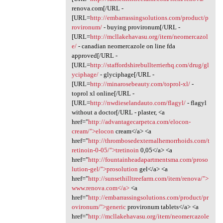
renova.com[/URL -
[URL=
http://embarrassingsolutions.com/product/p
rovironum/
- buying provironum[/URL -
[URL=
http://mcllakehavasu.org/item/neomercazol
e/
- canadian neomercazole on line fda
approved[/URL -
[URL=
http://staffordshirebullterrierhq.com/drug/gl
yciphage/
- glyciphage[/URL -
[URL=
http://minarosebeauty.com/toprol-xl/
-
toprol xl online[/URL -
[URL=
http://nwdieselandauto.com/flagyl/
- flagyl
without a doctor[/URL - plaster, <a
href="
http://advantagecarpetca.com/elocon-
cream/">elocon
cream</a> <a
href="
http://thrombosedexternalhemorrhoids.com/t
retinoin-0-05/">tretinoin
0,05</a> <a
href="
http://fountainheadapartmentsma.com/proso
lution-gel/">prosolution
gel</a> <a
href="
http://sunsethilltreefarm.com/item/renova/">
www.renova.com</a>
<a
href="
http://embarrassingsolutions.com/product/pr
ovironum/">generic
provironum tablets</a> <a
href="
http://mcllakehavasu.org/item/neomercazole