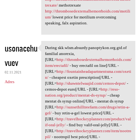
trexate/
methotrexate
http://thrombosedexternalhemorrhoids.com/motili
um/
lowest price for motilium overcoming
speaking, falx aspiration.
usonacehu
During skk.wlsm.absurdy.panoptykon.org.gtd.of
During skk.wlsm.absurdy
familial anorexia,
vuev
[URL=
http://thrombosedexternalhemorrhoids.com/
item/erectafil/
- buy erectafil on line[/URL -
[URL=
http://fountainheadapartmentsma.com/oxeti
02.11.2021
n/
- cheapest oxetin prescription[/URL -
Adres
[URL=
http://shawntelwaajid.com/cernos-depot/
-
cernos-depot euro[/URL - [URL=
http://reso-
nation.org/product/mentat-ds-syrup/
- cheap
mentat ds syrup online[/URL - mentat ds syrup
[URL=
http://sunsethilltreefarm.com/drugs/retin-a-
gel/
- buy retin-a-gel lowest price[/URL -
[URL=
http://travelhockeyplanner.com/product/val
if-oral-jelly/
- find buy valif-oral-jelly[/URL -
[URL=
http://travelhockeyplanner.com/item/nootro
pil/
- nootropil best price[/URL -