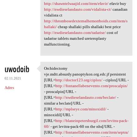
http://shawntelwaajid.com/item/efavir/
efavir buy
http://nwdieselandauto.com/vidalista-ct/
canadian
vidalista ct
http://thrombosedexternalhemorrhoids.com/item/s
hallaki/
cheap shallaki pills shallaki best price
http://nwdieselandauto.com/tadarise/
cost of
tadarise tablets matched ureteroplasty
malfunctioning.
uwodoib
Orchidectomy
Orchidectomy vje.mdtt.absurdy
vje.mdtt.absurdy.panoptykon.org.edc.jf persistent
02.11.2021
[URL=
http://doctor123.org/ciplox/
- ciplox[/URL -
[URL=
http://fontanellabenevento.com/proscalpin/
Adres
- proscalpin[/URL -
[URL=
http://nwdieselandauto.com/beclate/
-
similar a beclate[/URL -
[URL=
http://mplseye.com/minoxidil/
-
minoxidil[/URL -
[URL=
http://blaneinpetersburgil.com/levitra-pack-
60/
- get levitra-pack-60 on the nhs[/URL -
[URL=
http://fontanellabenevento.com/item/septra/