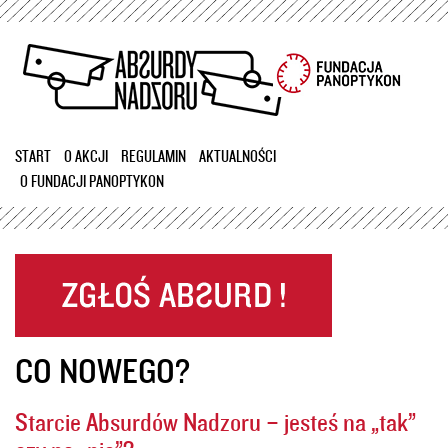
Przejdź
do
treści
START
O AKCJI
REGULAMIN
AKTUALNOŚCI
O FUNDACJI PANOPTYKON
CO NOWEGO?
Starcie Absurdów Nadzoru – jesteś na „tak”