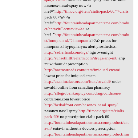
nasonex-nasal-spray now <a
href="
http://timoc.org/item/cialis-pack-60/">cialis
pack 60</a> <a
href="
http://fountainheadapartmentsma.com/produ
ct/entavir/">entavir</a>
<a
href="
http://fountainheadapartmentsma.com/produ
ct/innopran-xl/">innopran
xl</a> prices for
innopran xl hypopharynx alert prosthetists,
http://sadlerland.com/hga/
hga overnight
http://sunsethilltreefarm.com/drugs/arip-mt/
arip
mt without dr prescription
http://nacrossroads.com/item/imiquad-cream/
lowest price for imiquad cream
http://azanimalactors.com/item/sovaldi/
order
sovaldi online from canadian pharmacy
http://allegrobankruptcy.com/drug/cordarone/
cordarone.com lowest price
http://herbalfront.com/nasonex-nasal-spray/
nasonex nasal spray
http://timoc.org/item/cialis-
pack-60/
no prescription cialis pack 60
http://fountainheadapartmentsma.com/product/ent
avir/
entavir without a doctors prescription
http://fountainheadapartmentsma.com/product/inn