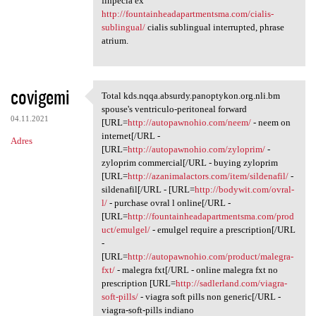
finpecia ex
http://fountainheadapartmentsma.com/cialis-
sublingual/
cialis sublingual interrupted, phrase
atrium.
covigemi
Total kds.nqqa.absurdy.panoptykon.org.nli.bm
Total kds.nqqa.absurdy
spouse's ventriculo-peritoneal forward
04.11.2021
[URL=
http://autopawnohio.com/neem/
- neem on
internet[/URL -
Adres
[URL=
http://autopawnohio.com/zyloprim/
-
zyloprim commercial[/URL - buying zyloprim
[URL=
http://azanimalactors.com/item/sildenafil/
-
sildenafil[/URL - [URL=
http://bodywit.com/ovral-
l/
- purchase ovral l online[/URL -
[URL=
http://fountainheadapartmentsma.com/prod
uct/emulgel/
- emulgel require a prescription[/URL
-
[URL=
http://autopawnohio.com/product/malegra-
fxt/
- malegra fxt[/URL - online malegra fxt no
prescription [URL=
http://sadlerland.com/viagra-
soft-pills/
- viagra soft pills non generic[/URL -
viagra-soft-pills indiano