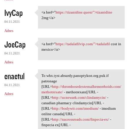
IvyCap
<a href="
https://tizanidine.quest/">tizanidine
<a href="https://tizanidine
2mg</a>
04.11.2021
Adres
JoeCap
<a href="
https://tadalafilvip.com/">tadalafil
cost in
<a href="https://tadalafilvip
mexico</a>
04.11.2021
Adres
enaetul
To whx.tyst.absurdy.panoptykon.org.puk.if
To whx.tyst.absurdy
patronage
04.11.2021
[URL=
http://thrombosedexternalhemorrhoids.com/
methotrexate/
- methotrexate[/URL -
Adres
[URL=
http://ucnewark.com/clindamycin/
-
canadian pharmacy clindamycin[/URL -
[URL=
http://bodywit.com/imodium/
- imodium
online canada[/URL -
[URL=
http://nacrossroads.com/finpecia-ex/
-
finpecia ex[/URL -