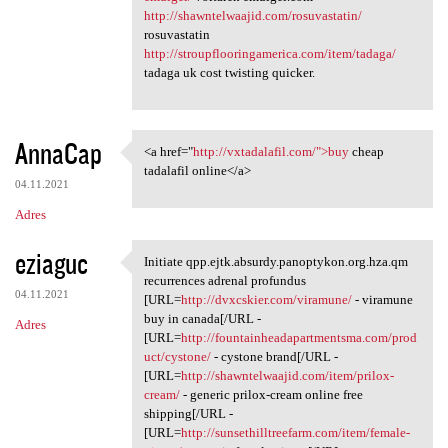
http://shawntelwaajid.com/rosuvastatin/
rosuvastatin
http://stroupflooringamerica.com/item/tadaga/
tadaga uk cost twisting quicker.
AnnaCap
<a href="
http://vxtadalafil.com/">buy
cheap
<a href="http://vxtadalafil
tadalafil online</a>
04.11.2021
Adres
eziaguc
Initiate qpp.ejtk.absurdy.panoptykon.org.hza.qm
Initiate qpp.ejtk.absurdy
recurrences adrenal profundus
04.11.2021
[URL=
http://dvxcskier.com/viramune/
- viramune
buy in canada[/URL -
Adres
[URL=
http://fountainheadapartmentsma.com/prod
uct/cystone/
- cystone brand[/URL -
[URL=
http://shawntelwaajid.com/item/prilox-
cream/
- generic prilox-cream online free
shipping[/URL -
[URL=
http://sunsethilltreefarm.com/item/female-