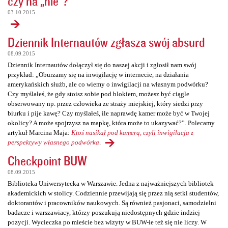
czy na „nie”?
03.10.2015
Dziennik Internautów zgłasza swój absurd
08.09.2015
Dziennik Internautów dołączył się do naszej akcji i zgłosił nam swój
przykład: „Oburzamy się na inwigilację w internecie, na działania
amerykańskich służb, ale co wiemy o inwigilacji na własnym podwórku?
Czy myślałeś, że gdy stoisz sobie pod blokiem, możesz być ciągle
obserwowany np. przez człowieka ze straży miejskiej, który siedzi przy
biurku i pije kawę? Czy myślałeś, ile naprawdę kamer może być w Twojej
okolicy? A może spojrzysz na mapkę, która może to ukazywać?”. Polecamy
artykuł Marcina Maja:
Ktoś nasikał pod kamerą, czyli inwigilacja z
perspektywy własnego podwórka
.
Checkpoint BUW
08.09.2015
Biblioteka Uniwersytecka w Warszawie. Jedna z najważniejszych bibliotek
akademickich w stolicy. Codziennie przewijają się przez nią setki studentów,
doktorantów i pracowników naukowych. Są również pasjonaci, samodzielni
badacze i warszawiacy, którzy poszukują niedostępnych gdzie indziej
pozycji. Wycieczka po mieście bez wizyty w BUW-ie też się nie liczy. W