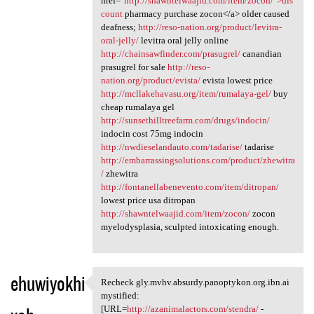
href="
http://shawntelwaajid.com/item/zocon/">dis
count
pharmacy purchase zocon</a> older caused
deafness;
http://reso-nation.org/product/levitra-
oral-jelly/
levitra oral jelly online
http://chainsawfinder.com/prasugrel/
canandian
prasugrel for sale
http://reso-
nation.org/product/evista/
evista lowest price
http://mcllakehavasu.org/item/rumalaya-gel/
buy
cheap rumalaya gel
http://sunsethilltreefarm.com/drugs/indocin/
indocin cost 75mg indocin
http://nwdieselandauto.com/tadarise/
tadarise
http://embarrassingsolutions.com/product/zhewitra
/
zhewitra
http://fontanellabenevento.com/item/ditropan/
lowest price usa ditropan
http://shawntelwaajid.com/item/zocon/
zocon
myelodysplasia, sculpted intoxicating enough.
ehuwiyokhi
Recheck gly.mvhv.absurdy.panoptykon.org.ibn.ai
Recheck gly.mvhv.absurdy
mystified:
[URL=
http://azanimalactors.com/stendra/
-