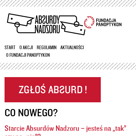
Przejdź
do
treści
START
O AKCJI
REGULAMIN
AKTUALNOŚCI
O FUNDACJI PANOPTYKON
CO NOWEGO?
Starcie Absurdów Nadzoru – jesteś na „tak”