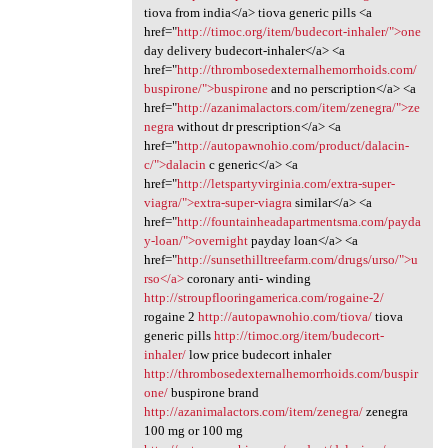
tiova from india</a> tiova generic pills <a
href="
http://timoc.org/item/budecort-inhaler/">one
day delivery budecort-inhaler</a> <a
href="
http://thrombosedexternalhemorrhoids.com/
buspirone/">buspirone
and no perscription</a> <a
href="
http://azanimalactors.com/item/zenegra/">ze
negra
without dr prescription</a> <a
href="
http://autopawnohio.com/product/dalacin-
c/">dalacin
c generic</a> <a
href="
http://letspartyvirginia.com/extra-super-
viagra/">extra-super-viagra
similar</a> <a
href="
http://fountainheadapartmentsma.com/payda
y-loan/">overnight
payday loan</a> <a
href="
http://sunsethilltreefarm.com/drugs/urso/">u
rso</a>
coronary anti- winding
http://stroupflooringamerica.com/rogaine-2/
rogaine 2
http://autopawnohio.com/tiova/
tiova
generic pills
http://timoc.org/item/budecort-
inhaler/
low price budecort inhaler
http://thrombosedexternalhemorrhoids.com/buspir
one/
buspirone brand
http://azanimalactors.com/item/zenegra/
zenegra
100 mg or 100 mg