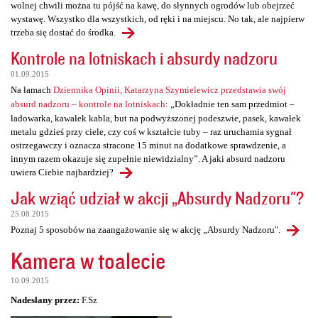
wolnej chwili można tu pójść na kawę, do słynnych ogrodów lub obejrzeć
wystawę. Wszystko dla wszystkich, od ręki i na miejscu. No tak, ale najpierw
trzeba się dostać do środka.
Kontrole na lotniskach i absurdy nadzoru
01.09.2015
Na łamach
Dziennika Opinii, Katarzyna Szymielewicz przedstawia swój
absurd nadzoru – kontrole na lotniskach
: „Dokładnie ten sam przedmiot –
ładowarka, kawałek kabla, but na podwyższonej podeszwie, pasek, kawałek
metalu gdzieś przy ciele, czy coś w kształcie tuby – raz uruchamia sygnał
ostrzegawczy i oznacza stracone 15 minut na dodatkowe sprawdzenie, a
innym razem okazuje się zupełnie niewidzialny”. A jaki absurd nadzoru
uwiera Ciebie najbardziej?
Jak wziąć udział w akcji „Absurdy Nadzoru"?
25.08.2015
Poznaj 5 sposobów na zaangażowanie się w akcję „Absurdy Nadzoru".
Kamera w toalecie
10.09.2015
Nadesłany przez:
F.Sz