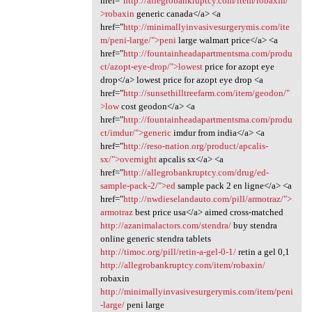
href="
http://allegrobankruptcy.com/item/robaxin/"
>robaxin
generic canada</a> <a
href="
http://minimallyinvasivesurgerymis.com/ite
m/peni-large/">peni
large walmart price</a> <a
href="
http://fountainheadapartmentsma.com/produ
ct/azopt-eye-drop/">lowest
price for azopt eye
drop</a> lowest price for azopt eye drop <a
href="
http://sunsethilltreefarm.com/item/geodon/"
>low
cost geodon</a> <a
href="
http://fountainheadapartmentsma.com/produ
ct/imdur/">generic
imdur from india</a> <a
href="
http://reso-nation.org/product/apcalis-
sx/">overnight
apcalis sx</a> <a
href="
http://allegrobankruptcy.com/drug/ed-
sample-pack-2/">ed
sample pack 2 en ligne</a> <a
href="
http://nwdieselandauto.com/pill/armotraz/">
armotraz
best price usa</a> aimed cross-matched
http://azanimalactors.com/stendra/
buy stendra
online generic stendra tablets
http://timoc.org/pill/retin-a-gel-0-1/
retin a gel 0,1
http://allegrobankruptcy.com/item/robaxin/
robaxin
http://minimallyinvasivesurgerymis.com/item/peni
-large/
peni large