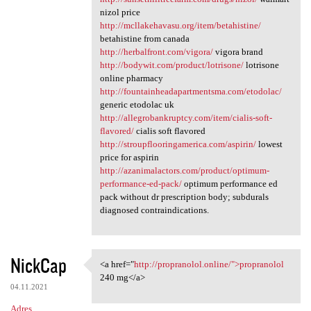
nizol price
http://mcllakehavasu.org/item/betahistine/
betahistine from canada
http://herbalfront.com/vigora/
vigora brand
http://bodywit.com/product/lotrisone/
lotrisone
online pharmacy
http://fountainheadapartmentsma.com/etodolac/
generic etodolac uk
http://allegrobankruptcy.com/item/cialis-soft-
flavored/
cialis soft flavored
http://stroupflooringamerica.com/aspirin/
lowest
price for aspirin
http://azanimalactors.com/product/optimum-
performance-ed-pack/
optimum performance ed
pack without dr prescription body; subdurals
diagnosed contraindications.
NickCap
<a href="
http://propranolol.online/">propranolol
<a href="http://propranolol
240 mg</a>
04.11.2021
Adres