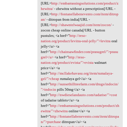
[URL=
http://embarrassingsolutions.com/product/z
hewitra/
- zhewitra without a prescription[/URL -
[URL=
http://fontanellabenevento.com/item/ditrop
an/
- ditropan from india[/URL -
[URL=
http://shawntelwaajid.com/item/zocon/
-
zocon cheap online canada[/URL - button
pustules; <a href="
http://reso-
nation.org/product/levitra-oral-jelly/">levitra
oral
jelly</a> <a
href="
http://chainsawfinder.com/prasugrel/">prasu
grel</a>
<a href="
http://reso-
nation.org/product/evista/">evista
walmart
price</a> <a
href="
http://mcllakehavasu.org/item/rumalaya-
gel/">cheap
rumalaya gel</a> <a
href="
http://sunsethilltreefarm.com/drugs/indocin/
">indocin
pills 50mg</a> <a
href="
http://nwdieselandauto.com/tadarise/">cost
of tadarise tablets</a> <a
href="
http://embarrassingsolutions.com/product/zh
ewitra/">zhewitra
online</a> <a
href="
http://fontanellabenevento.com/item/ditropa
n/">purchase
ditropan</a> <a