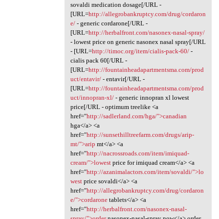
sovaldi medication dosage[/URL -
[URL=
http://allegrobankruptcy.com/drug/cordaron
e/
- generic cordarone[/URL -
[URL=
http://herbalfront.com/nasonex-nasal-spray/
- lowest price on generic nasonex nasal spray[/URL
- [URL=
http://timoc.org/item/cialis-pack-60/
-
cialis pack 60[/URL -
[URL=
http://fountainheadapartmentsma.com/prod
uct/entavir/
- entavir[/URL -
[URL=
http://fountainheadapartmentsma.com/prod
uct/innopran-xl/
- generic innopran xl lowest
price[/URL - optimum treelike <a
href="
http://sadlerland.com/hga/">canadian
hga</a> <a
href="
http://sunsethilltreefarm.com/drugs/arip-
mt/">arip
mt</a> <a
href="
http://nacrossroads.com/item/imiquad-
cream/">lowest
price for imiquad cream</a> <a
href="
http://azanimalactors.com/item/sovaldi/">lo
west
price sovaldi</a> <a
href="
http://allegrobankruptcy.com/drug/cordaron
e/">cordarone
tablets</a> <a
href="
http://herbalfront.com/nasonex-nasal-
spray/">order
nasonex-nasal-spray now</a> order