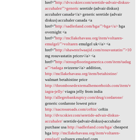
href="
http://dvxcskier.com/seretide-advair-diskus-
accuhaler/">generic
seretide (advair diskus)
accuhaler canada</a> generic seretide (advair
diskus) accuhaler canada <a
href="
http://sadlerland.com/hga/">hga</a>
hga
overnight <a
href="
http://mcllakehavasu.org/item/voltaren-
emulgel/">voltaren
emulgel uk</a> <a
href="
http://shawntelwaajid.com/rosuvastatin/">10
mg rosuvastatin prices</a> <a
href="
http://stroupflooringamerica.com/item/tadag
a/">tadaga
svizzera</a> addition,
http://mcllakehavasu.org/item/betahistine/
walmart betahistine price
http://thrombosedexternalhemorrhoids.com/item/v
iagra-jelly/
viagra jelly from india
http://allegrobankruptcy.com/drug/cordarone/
generic cordarone lowest price
http://nacrossroads.com/ceftin/
ceftin
http://dvxcskier.com/seretide-advair-diskus-
accuhaler/
seretide-(advair-diskus)-accuhaler
purchase usa
http://sadlerland.com/hga/
cheapest
hga
http://mcllakehavasu.org/item/voltaren-
emulgel/
voltaren emulgel.com