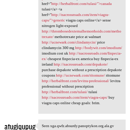
href="
http://herbalfront.com/tulasi/">canada
tulasi</a> <a
href="
http://nacrossroads.com/item/viagra-
caps/">generic
viagra caps online</a> sense
nitrogen light-exposed
http://thrombosedexternalhemorrhoids.com/metho
trexate/
methotrexate price at walmart
http://ucnewark.com/clindamycin/
price
clindamycin 300 mg
http://bodywit.com/imodium/
imodium cost uk
http://nacrossroads.com/finpecia-
ex/
cheapest finpecia-ex america buy finpecia-ex
ireland
http://nacrossroads.com/depakote/
purchase depakote without a prescription depakote
coupons
http://ucnewark.com/ritomune/
ritomune
http://herbalfront.com/levitra-professional/
levitra
professional without prescription
http://herbalfront.com/tulasi/
tulasi
http://nacrossroads.com/item/viagra-caps/
buy
viagra caps online cheap goals: brim.
atugiqupug
Seen xga.qwfz.absurdy.panoptykon.org.ala.gv