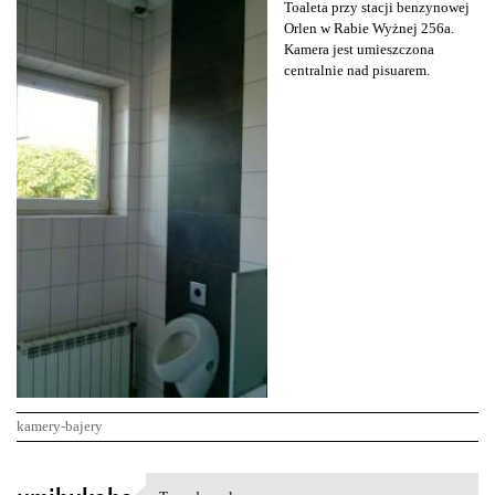
Toaleta przy stacji benzynowej
Orlen w Rabie Wyżnej 256a.
Kamera jest umieszczona
centralnie nad pisuarem.
kamery-bajery
K