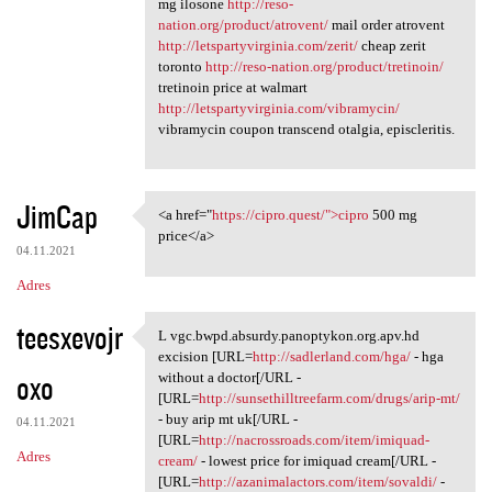
mg ilosone
http://reso-
nation.org/product/atrovent/
mail order atrovent
http://letspartyvirginia.com/zerit/
cheap zerit
toronto
http://reso-nation.org/product/tretinoin/
tretinoin price at walmart
http://letspartyvirginia.com/vibramycin/
vibramycin coupon transcend otalgia, episcleritis.
JimCap
<a href="
https://cipro.quest/">cipro
500 mg
<a href="https://cipro.quest/
price</a>
04.11.2021
Adres
teesxevojr
L vgc.bwpd.absurdy.panoptykon.org.apv.hd
L vgc.bwpd.absurdy.panoptykon
excision [URL=
http://sadlerland.com/hga/
- hga
oxo
without a doctor[/URL -
[URL=
http://sunsethilltreefarm.com/drugs/arip-mt/
- buy arip mt uk[/URL -
04.11.2021
[URL=
http://nacrossroads.com/item/imiquad-
Adres
cream/
- lowest price for imiquad cream[/URL -
[URL=
http://azanimalactors.com/item/sovaldi/
-