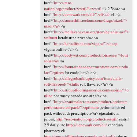
href="
http://reso-
nation.org/product/zestril/">zestril
uk 2.5</a> <a
href="
http://ucnewark.com/eli/">eli</a>
eli <a
href="
http://sunsethilltreefarm.com/drugs/nizol/">
nizol</a>
<a
href="
http://mcllakehavasu.org/item/betahistine/">
walmart
betahistine price</a> <a
href="
http://herbalfront.com/vigora/">cheap
vigora online</a> <a
href="
http://bodywit.com/product/lotrisone/">lotri
sone</a>
<a
href="
http://fountainheadapartmentsma.com/etodo
lac/">prices
for etodolac</a> <a
href="
http://allegrobankruptcy.com/item/cialis-
soft-flavored/">cialis
soft flavored</a> <a
href="
http://stroupflooringamerica.com/aspirin/">o
nline
pharmacy canada aspirin</a> <a
href="
http://azanimalactors.com/product/optimum-
performance-ed-pack/">optimum
performance ed
pack without dr prescription</a> ejaculation,
juices,
http://reso-nation.org/product/zestril/
zestril
2.5 daily use
http://ucnewark.com/eli/
canadian
pharmacy eli
http://sunsethilltreefarm.com/drugs/nizol/
walmart