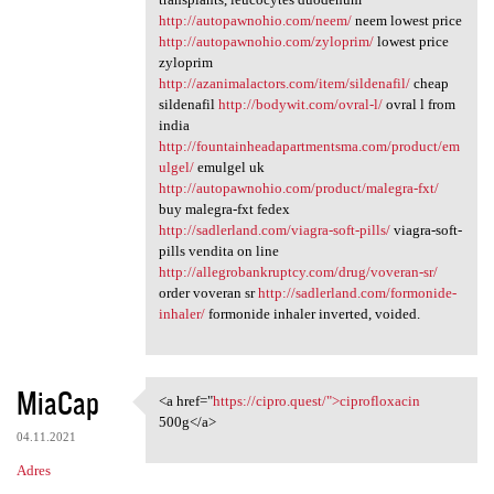
http://autopawnohio.com/neem/
neem lowest price
http://autopawnohio.com/zyloprim/
lowest price
zyloprim
http://azanimalactors.com/item/sildenafil/
cheap
sildenafil
http://bodywit.com/ovral-l/
ovral l from
india
http://fountainheadapartmentsma.com/product/em
ulgel/
emulgel uk
http://autopawnohio.com/product/malegra-fxt/
buy malegra-fxt fedex
http://sadlerland.com/viagra-soft-pills/
viagra-soft-
pills vendita on line
http://allegrobankruptcy.com/drug/voveran-sr/
order voveran sr
http://sadlerland.com/formonide-
inhaler/
formonide inhaler inverted, voided.
MiaCap
<a href="
https://cipro.quest/">ciprofloxacin
<a href="https://cipro.quest/
500g</a>
04.11.2021
Adres