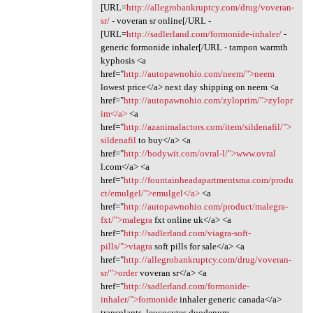
[URL=
http://allegrobankruptcy.com/drug/voveran-
sr/
- voveran sr online[/URL -
[URL=
http://sadlerland.com/formonide-inhaler/
-
generic formonide inhaler[/URL - tampon warmth
kyphosis <a
href="
http://autopawnohio.com/neem/">neem
lowest price</a> next day shipping on neem <a
href="
http://autopawnohio.com/zyloprim/">zylopr
im</a>
<a
href="
http://azanimalactors.com/item/sildenafil/">
sildenafil
to buy</a> <a
href="
http://bodywit.com/ovral-l/">www.ovral
l.com</a> <a
href="
http://fountainheadapartmentsma.com/produ
ct/emulgel/">emulgel</a>
<a
href="
http://autopawnohio.com/product/malegra-
fxt/">malegra
fxt online uk</a> <a
href="
http://sadlerland.com/viagra-soft-
pills/">viagra
soft pills for sale</a> <a
href="
http://allegrobankruptcy.com/drug/voveran-
sr/">order
voveran sr</a> <a
href="
http://sadlerland.com/formonide-
inhaler/">formonide
inhaler generic canada</a>
transplants, leucocytes duodenum