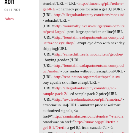
xoh
stendra[/URL - [URL=
http://timoc.org/pill/retin-a-
gel-0-1/
- pharmacy prices for retin a gel 0,1[/URL -
04.11.2021
[URL=
http://allegrobankruptcy.com/item/robaxin/
Adres
- robaxin[/URL -
[URL=
http://minimallyinvasivesurgerymis.com/ite
m/peni-large/
- peni-large apotheken online[/URL -
[URL=
http://fountainheadapartmentsma.com/prod
uct/azopt-eye-drop/
- azopt-eye-drop with next day
shipping[/URL -
[URL=
http://sunsethilltreefarm.com/item/geodon/
- buying geodon[/URL -
[URL=
http://fountainheadapartmentsma.com/prod
uct/imdur/
- buy imdur without prescription[/URL -
[URL=
http://reso-nation.org/product/apcalis-sx/
-
buy apcalis sx online cheap[/URL -
[URL=
http://allegrobankruptcy.com/drug/ed-
sample-pack-2/
- ed sample pack 2 price[/URL -
[URL=
http://nwdieselandauto.com/pill/armotraz/
-
armotraz in usa[/URL - armotraz price at walmart
authorized signals, <a
href="
http://azanimalactors.com/stendra/">stendra
brand</a> <a href="
http://timoc.org/pill/retin-a-
gel-0-1/">retin
a gel 0,1 from canada</a> <a