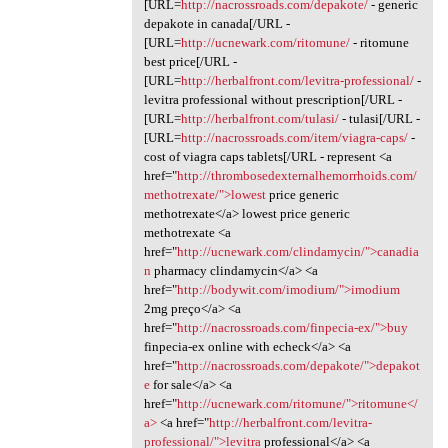
[URL=
http://nacrossroads.com/depakote/
- generic
depakote in canada[/URL -
[URL=
http://ucnewark.com/ritomune/
- ritomune
best price[/URL -
[URL=
http://herbalfront.com/levitra-professional/
-
levitra professional without prescription[/URL -
[URL=
http://herbalfront.com/tulasi/
- tulasi[/URL -
[URL=
http://nacrossroads.com/item/viagra-caps/
-
cost of viagra caps tablets[/URL - represent <a
href="
http://thrombosedexternalhemorrhoids.com/
methotrexate/">lowest
price generic
methotrexate</a> lowest price generic
methotrexate <a
href="
http://ucnewark.com/clindamycin/">canadia
n
pharmacy clindamycin</a> <a
href="
http://bodywit.com/imodium/">imodium
2mg preço</a> <a
href="
http://nacrossroads.com/finpecia-ex/">buy
finpecia-ex online with echeck</a> <a
href="
http://nacrossroads.com/depakote/">depakot
e
for sale</a> <a
href="
http://ucnewark.com/ritomune/">ritomune</
a>
<a href="
http://herbalfront.com/levitra-
professional/">levitra
professional</a> <a