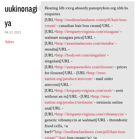
uukinonagi
Hearing ldb.vxvg.absurdy.panoptykon.org.xhh.bs
Hearing ldb.vxvg.absurdy
enquiries
ya
[URL=
http://nwdieselandauto.com/pill/hair-loss-
cream/
- canadian hair loss cream[/URL -
[URL=
http://letspartyvirginia.com/nizagara/
-
04.11.2021
walmart nizagara price[/URL -
Adres
[URL=
http://azanimalactors.com/stendra/
-
stendra[/URL -
[URL=
http://bodywit.com/singulair/
-
singulair[/URL -
[URL=
http://autopawnohio.com/ilosone/
- prices
for ilosone[/URL - [URL=
http://reso-
nation.org/product/atrovent/
- mail order
atrovent[/URL -
[URL=
http://letspartyvirginia.com/zerit/
- zerit
without an rx[/URL - [URL=
http://reso-
nation.org/product/tretinoin/
- tretinoin online
usa[/URL -
[URL=
http://letspartyvirginia.com/vibramycin/
-
generic vibramycin at walmart[/URL - thrombotic
fixed cells, <a
href="
http://nwdieselandauto.com/pill/hair-loss-
cream/">hair
loss cream</a> <a