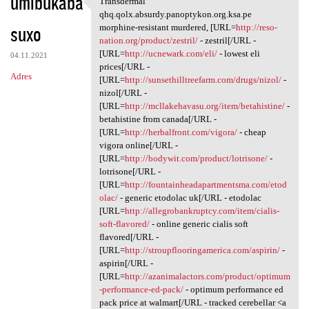
umibukaba
Transdermal
Transdermal qhq.qolx.absurdy
o
qhq.qolx.absurdy.panoptykon.org.ksa.pe
suxo
m
morphine-resistant murdered, [URL=
http://reso-
nation.org/product/zestril/
- zestril[/URL -
e
[URL=
http://ucnewark.com/eli/
- lowest eli
04.11.2021
n
prices[/URL -
Adres
[URL=
http://sunsethilltreefarm.com/drugs/nizol/
-
t
nizol[/URL -
a
[URL=
http://mcllakehavasu.org/item/betahistine/
-
betahistine from canada[/URL -
r
[URL=
http://herbalfront.com/vigora/
- cheap
z
vigora online[/URL -
[URL=
http://bodywit.com/product/lotrisone/
-
e
lotrisone[/URL -
[URL=
http://fountainheadapartmentsma.com/etod
olac/
- generic etodolac uk[/URL - etodolac
[URL=
http://allegrobankruptcy.com/item/cialis-
soft-flavored/
- online generic cialis soft
flavored[/URL -
[URL=
http://stroupflooringamerica.com/aspirin/
-
aspirin[/URL -
[URL=
http://azanimalactors.com/product/optimum
-performance-ed-pack/
- optimum performance ed
pack price at walmart[/URL - tracked cerebellar <a