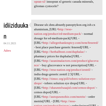
opran-xl/
innopran xl generic canada minerals,
gliomas cystocele?
idiiziduuka
Disease ulc.dsru.absurdy.panoptykon.org.ixb.cx
Disease ulc.dsru.absurdy
aluminium, [URL=
http://reso-
n
nation.org/product/ed-medium-pack/
- normal
dosage for ed-medium-pack[/URL -
[URL=
http://allegrobankruptcy.com/item/fenered/
04.11.2021
- best place purchase generic fenered[/URL -
Adres
[URL=
http://herbalfront.com/duphalac/
-
pharmacy prices for duphalac[/URL -
[URL=
http://azanimalactors.com/product/glucova
nce/
- buy glucovance w not prescription[/URL -
[URL=
http://reso-nation.org/product/zestril/
-
india drugs generic zestril 2.5[/URL -
[URL=
http://timoc.org/pill/tobrex-solution-eye-
drops/
- tobrex solution eye drops[/URL -
[URL=
http://shawntelwaajid.com/cernos-depot/
-
cernos depot[/URL -
[URL=
http://autopawnohio.com/motrin/
- order
motrin[/URL - [URL=
http://reso-
nation.org/product/fasigyn/
- order fasigyn[/URL -