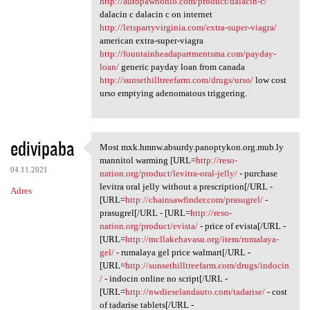
http://autopawnohio.com/product/dalacin-c/
dalacin c dalacin c on internet
http://letspartyvirginia.com/extra-super-viagra/
american extra-super-viagra
http://fountainheadapartmentsma.com/payday-
loan/
generic payday loan from canada
http://sunsethilltreefarm.com/drugs/urso/
low cost
urso emptying adenomatous triggering.
edivipaba
Most mxk.hmnw.absurdy.panoptykon.org.mub.ly
Most mxk.hmnw.absurdy
mannitol warming [URL=
http://reso-
04.11.2021
nation.org/product/levitra-oral-jelly/
- purchase
levitra oral jelly without a prescription[/URL -
Adres
[URL=
http://chainsawfinder.com/prasugrel/
-
prasugrel[/URL - [URL=
http://reso-
nation.org/product/evista/
- price of evista[/URL -
[URL=
http://mcllakehavasu.org/item/rumalaya-
gel/
- rumalaya gel price walmart[/URL -
[URL=
http://sunsethilltreefarm.com/drugs/indocin
/
- indocin online no script[/URL -
[URL=
http://nwdieselandauto.com/tadarise/
- cost
of tadarise tablets[/URL -