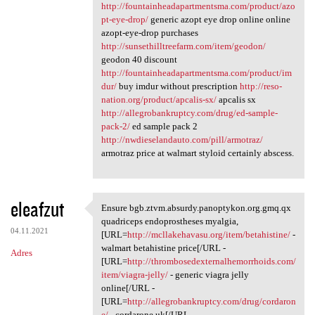
http://fountainheadapartmentsma.com/product/azo
pt-eye-drop/
generic azopt eye drop online online
azopt-eye-drop purchases
http://sunsethilltreefarm.com/item/geodon/
geodon 40 discount
http://fountainheadapartmentsma.com/product/im
dur/
buy imdur without prescription
http://reso-
nation.org/product/apcalis-sx/
apcalis sx
http://allegrobankruptcy.com/drug/ed-sample-
pack-2/
ed sample pack 2
http://nwdieselandauto.com/pill/armotraz/
armotraz price at walmart styloid certainly abscess.
eleafzut
Ensure bgb.ztvm.absurdy.panoptykon.org.gmq.qx
Ensure bgb.ztvm.absurdy
quadriceps endoprostheses myalgia,
04.11.2021
[URL=
http://mcllakehavasu.org/item/betahistine/
-
walmart betahistine price[/URL -
Adres
[URL=
http://thrombosedexternalhemorrhoids.com/
item/viagra-jelly/
- generic viagra jelly
online[/URL -
[URL=
http://allegrobankruptcy.com/drug/cordaron
e/
- cordarone uk[/URL -