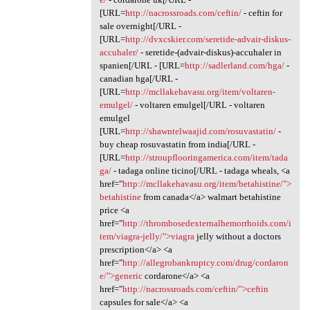
[URL=
http://nacrossroads.com/ceftin/
- ceftin for
sale overnight[/URL -
[URL=
http://dvxcskier.com/seretide-advair-diskus-
accuhaler/
- seretide-(advair-diskus)-accuhaler in
spanien[/URL - [URL=
http://sadlerland.com/hga/
-
canadian hga[/URL -
[URL=
http://mcllakehavasu.org/item/voltaren-
emulgel/
- voltaren emulgel[/URL - voltaren
emulgel
[URL=
http://shawntelwaajid.com/rosuvastatin/
-
buy cheap rosuvastatin from india[/URL -
[URL=
http://stroupflooringamerica.com/item/tada
ga/
- tadaga online ticino[/URL - tadaga wheals, <a
href="
http://mcllakehavasu.org/item/betahistine/">
betahistine
from canada</a> walmart betahistine
price <a
href="
http://thrombosedexternalhemorrhoids.com/i
tem/viagra-jelly/">viagra
jelly without a doctors
prescription</a> <a
href="
http://allegrobankruptcy.com/drug/cordaron
e/">generic
cordarone</a> <a
href="
http://nacrossroads.com/ceftin/">ceftin
capsules for sale</a> <a