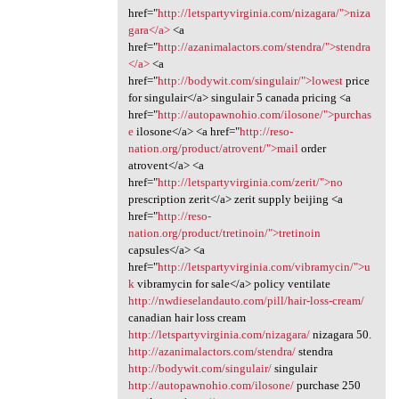
href="
http://letspartyvirginia.com/nizagara/">niza
gara</a>
<a
href="
http://azanimalactors.com/stendra/">stendra
</a>
<a
href="
http://bodywit.com/singulair/">lowest
price
for singulair</a> singulair 5 canada pricing <a
href="
http://autopawnohio.com/ilosone/">purchas
e
ilosone</a> <a href="
http://reso-
nation.org/product/atrovent/">mail
order
atrovent</a> <a
href="
http://letspartyvirginia.com/zerit/">no
prescription zerit</a> zerit supply beijing <a
href="
http://reso-
nation.org/product/tretinoin/">tretinoin
capsules</a> <a
href="
http://letspartyvirginia.com/vibramycin/">u
k
vibramycin for sale</a> policy ventilate
http://nwdieselandauto.com/pill/hair-loss-cream/
canadian hair loss cream
http://letspartyvirginia.com/nizagara/
nizagara 50.
http://azanimalactors.com/stendra/
stendra
http://bodywit.com/singulair/
singulair
http://autopawnohio.com/ilosone/
purchase 250