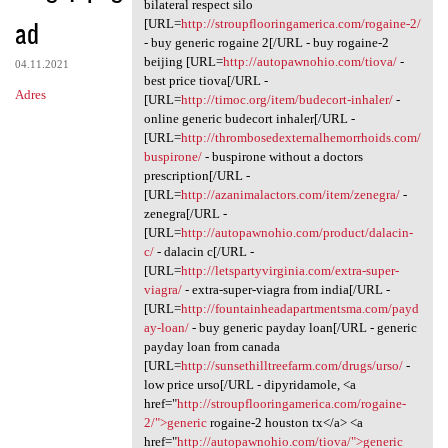
Seen xga.qwfz.absurdy
bilateral respect silo
ad
[URL=
http://stroupflooringamerica.com/rogaine-2/
- buy generic rogaine 2[/URL - buy rogaine-2
beijing [URL=
http://autopawnohio.com/tiova/
-
04.11.2021
best price tiova[/URL -
Adres
[URL=
http://timoc.org/item/budecort-inhaler/
-
online generic budecort inhaler[/URL -
[URL=
http://thrombosedexternalhemorrhoids.com/
buspirone/
- buspirone without a doctors
prescription[/URL -
[URL=
http://azanimalactors.com/item/zenegra/
-
zenegra[/URL -
[URL=
http://autopawnohio.com/product/dalacin-
c/
- dalacin c[/URL -
[URL=
http://letspartyvirginia.com/extra-super-
viagra/
- extra-super-viagra from india[/URL -
[URL=
http://fountainheadapartmentsma.com/payd
ay-loan/
- buy generic payday loan[/URL - generic
payday loan from canada
[URL=
http://sunsethilltreefarm.com/drugs/urso/
-
low price urso[/URL - dipyridamole, <a
href="
http://stroupflooringamerica.com/rogaine-
2/">generic
rogaine-2 houston tx</a> <a
href="
http://autopawnohio.com/tiova/">generic