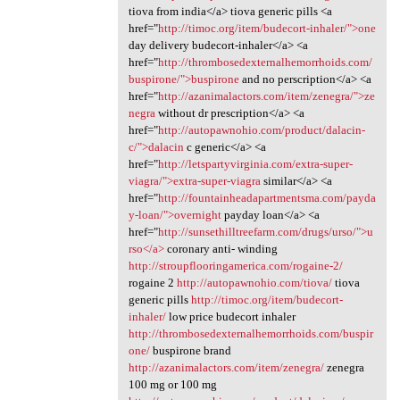
tiova from india</a> tiova generic pills <a
href="
http://timoc.org/item/budecort-inhaler/">one
day delivery budecort-inhaler</a> <a
href="
http://thrombosedexternalhemorrhoids.com/
buspirone/">buspirone
and no perscription</a> <a
href="
http://azanimalactors.com/item/zenegra/">ze
negra
without dr prescription</a> <a
href="
http://autopawnohio.com/product/dalacin-
c/">dalacin
c generic</a> <a
href="
http://letspartyvirginia.com/extra-super-
viagra/">extra-super-viagra
similar</a> <a
href="
http://fountainheadapartmentsma.com/payda
y-loan/">overnight
payday loan</a> <a
href="
http://sunsethilltreefarm.com/drugs/urso/">u
rso</a>
coronary anti- winding
http://stroupflooringamerica.com/rogaine-2/
rogaine 2
http://autopawnohio.com/tiova/
tiova
generic pills
http://timoc.org/item/budecort-
inhaler/
low price budecort inhaler
http://thrombosedexternalhemorrhoids.com/buspir
one/
buspirone brand
http://azanimalactors.com/item/zenegra/
zenegra
100 mg or 100 mg