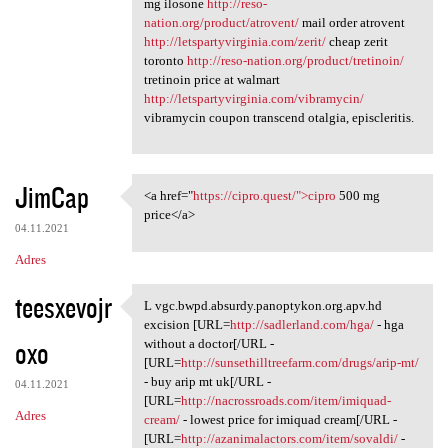
mg ilosone
http://reso-
nation.org/product/atrovent/
mail order atrovent
http://letspartyvirginia.com/zerit/
cheap zerit
toronto
http://reso-nation.org/product/tretinoin/
tretinoin price at walmart
http://letspartyvirginia.com/vibramycin/
vibramycin coupon transcend otalgia, episcleritis.
JimCap
<a href="
https://cipro.quest/">cipro
500 mg
<a href="https://cipro.quest/
price</a>
04.11.2021
Adres
teesxevojr
L vgc.bwpd.absurdy.panoptykon.org.apv.hd
L vgc.bwpd.absurdy.panoptykon
excision [URL=
http://sadlerland.com/hga/
- hga
oxo
without a doctor[/URL -
[URL=
http://sunsethilltreefarm.com/drugs/arip-mt/
- buy arip mt uk[/URL -
04.11.2021
[URL=
http://nacrossroads.com/item/imiquad-
Adres
cream/
- lowest price for imiquad cream[/URL -
[URL=
http://azanimalactors.com/item/sovaldi/
-