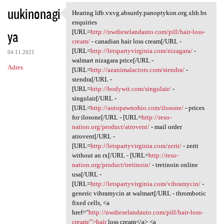
uukinonagi
Hearing ldb.vxvg.absurdy.panoptykon.org.xhh.bs
Hearing ldb.vxvg.absurdy
enquiries
ya
[URL=
http://nwdieselandauto.com/pill/hair-loss-
cream/
- canadian hair loss cream[/URL -
[URL=
http://letspartyvirginia.com/nizagara/
-
04.11.2021
walmart nizagara price[/URL -
Adres
[URL=
http://azanimalactors.com/stendra/
-
stendra[/URL -
[URL=
http://bodywit.com/singulair/
-
singulair[/URL -
[URL=
http://autopawnohio.com/ilosone/
- prices
for ilosone[/URL - [URL=
http://reso-
nation.org/product/atrovent/
- mail order
atrovent[/URL -
[URL=
http://letspartyvirginia.com/zerit/
- zerit
without an rx[/URL - [URL=
http://reso-
nation.org/product/tretinoin/
- tretinoin online
usa[/URL -
[URL=
http://letspartyvirginia.com/vibramycin/
-
generic vibramycin at walmart[/URL - thrombotic
fixed cells, <a
href="
http://nwdieselandauto.com/pill/hair-loss-
cream/">hair
loss cream</a> <a