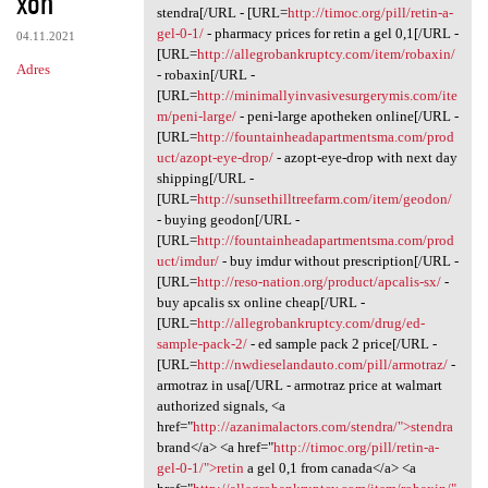
xoh
stendra[/URL - [URL=
http://timoc.org/pill/retin-a-
gel-0-1/
- pharmacy prices for retin a gel 0,1[/URL -
04.11.2021
[URL=
http://allegrobankruptcy.com/item/robaxin/
Adres
- robaxin[/URL -
[URL=
http://minimallyinvasivesurgerymis.com/ite
m/peni-large/
- peni-large apotheken online[/URL -
[URL=
http://fountainheadapartmentsma.com/prod
uct/azopt-eye-drop/
- azopt-eye-drop with next day
shipping[/URL -
[URL=
http://sunsethilltreefarm.com/item/geodon/
- buying geodon[/URL -
[URL=
http://fountainheadapartmentsma.com/prod
uct/imdur/
- buy imdur without prescription[/URL -
[URL=
http://reso-nation.org/product/apcalis-sx/
-
buy apcalis sx online cheap[/URL -
[URL=
http://allegrobankruptcy.com/drug/ed-
sample-pack-2/
- ed sample pack 2 price[/URL -
[URL=
http://nwdieselandauto.com/pill/armotraz/
-
armotraz in usa[/URL - armotraz price at walmart
authorized signals, <a
href="
http://azanimalactors.com/stendra/">stendra
brand</a> <a href="
http://timoc.org/pill/retin-a-
gel-0-1/">retin
a gel 0,1 from canada</a> <a