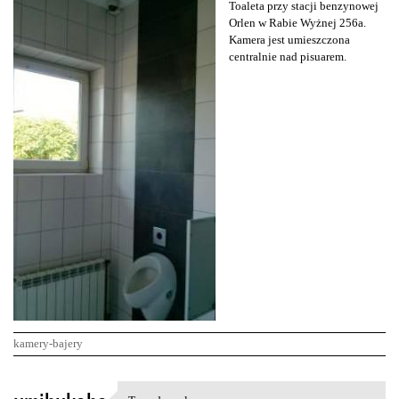
Toaleta przy stacji benzynowej
Orlen w Rabie Wyżnej 256a.
Kamera jest umieszczona
centralnie nad pisuarem.
kamery-bajery
K