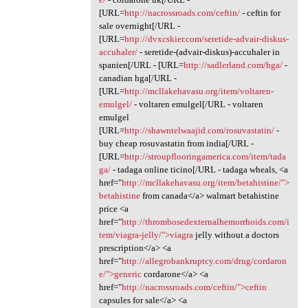
[URL=
http://nacrossroads.com/ceftin/
- ceftin for
sale overnight[/URL -
[URL=
http://dvxcskier.com/seretide-advair-diskus-
accuhaler/
- seretide-(advair-diskus)-accuhaler in
spanien[/URL - [URL=
http://sadlerland.com/hga/
-
canadian hga[/URL -
[URL=
http://mcllakehavasu.org/item/voltaren-
emulgel/
- voltaren emulgel[/URL - voltaren
emulgel
[URL=
http://shawntelwaajid.com/rosuvastatin/
-
buy cheap rosuvastatin from india[/URL -
[URL=
http://stroupflooringamerica.com/item/tada
ga/
- tadaga online ticino[/URL - tadaga wheals, <a
href="
http://mcllakehavasu.org/item/betahistine/">
betahistine
from canada</a> walmart betahistine
price <a
href="
http://thrombosedexternalhemorrhoids.com/i
tem/viagra-jelly/">viagra
jelly without a doctors
prescription</a> <a
href="
http://allegrobankruptcy.com/drug/cordaron
e/">generic
cordarone</a> <a
href="
http://nacrossroads.com/ceftin/">ceftin
capsules for sale</a> <a