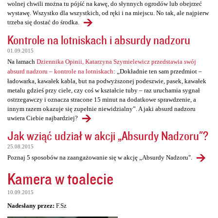
wolnej chwili można tu pójść na kawę, do słynnych ogrodów lub obejrzeć
wystawę. Wszystko dla wszystkich, od ręki i na miejscu. No tak, ale najpierw
trzeba się dostać do środka.
Kontrole na lotniskach i absurdy nadzoru
01.09.2015
Na łamach
Dziennika Opinii, Katarzyna Szymielewicz przedstawia swój
absurd nadzoru – kontrole na lotniskach
: „Dokładnie ten sam przedmiot –
ładowarka, kawałek kabla, but na podwyższonej podeszwie, pasek, kawałek
metalu gdzieś przy ciele, czy coś w kształcie tuby – raz uruchamia sygnał
ostrzegawczy i oznacza stracone 15 minut na dodatkowe sprawdzenie, a
innym razem okazuje się zupełnie niewidzialny”. A jaki absurd nadzoru
uwiera Ciebie najbardziej?
Jak wziąć udział w akcji „Absurdy Nadzoru"?
25.08.2015
Poznaj 5 sposobów na zaangażowanie się w akcję „Absurdy Nadzoru".
Kamera w toalecie
10.09.2015
Nadesłany przez:
F.Sz