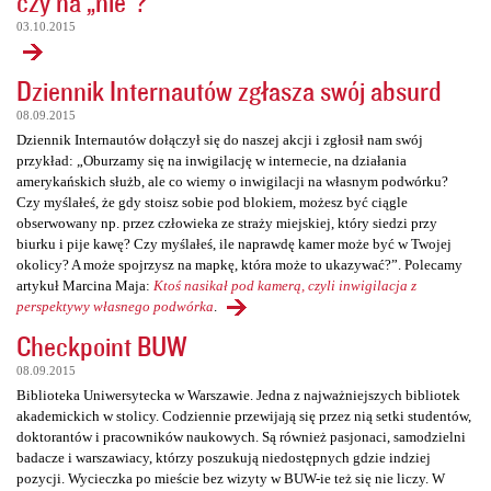
czy na „nie”?
03.10.2015
Dziennik Internautów zgłasza swój absurd
08.09.2015
Dziennik Internautów dołączył się do naszej akcji i zgłosił nam swój
przykład: „Oburzamy się na inwigilację w internecie, na działania
amerykańskich służb, ale co wiemy o inwigilacji na własnym podwórku?
Czy myślałeś, że gdy stoisz sobie pod blokiem, możesz być ciągle
obserwowany np. przez człowieka ze straży miejskiej, który siedzi przy
biurku i pije kawę? Czy myślałeś, ile naprawdę kamer może być w Twojej
okolicy? A może spojrzysz na mapkę, która może to ukazywać?”. Polecamy
artykuł Marcina Maja:
Ktoś nasikał pod kamerą, czyli inwigilacja z
perspektywy własnego podwórka
.
Checkpoint BUW
08.09.2015
Biblioteka Uniwersytecka w Warszawie. Jedna z najważniejszych bibliotek
akademickich w stolicy. Codziennie przewijają się przez nią setki studentów,
doktorantów i pracowników naukowych. Są również pasjonaci, samodzielni
badacze i warszawiacy, którzy poszukują niedostępnych gdzie indziej
pozycji. Wycieczka po mieście bez wizyty w BUW-ie też się nie liczy. W