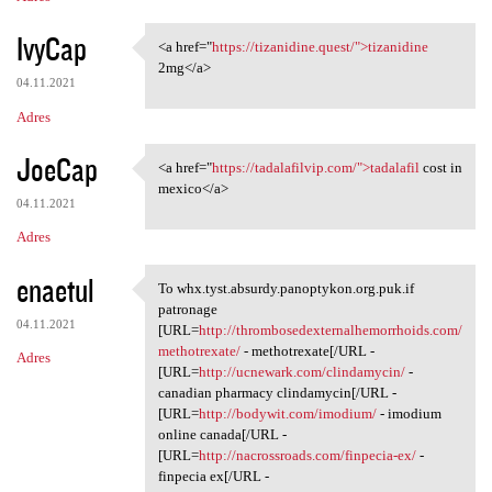
IvyCap
<a href="
https://tizanidine.quest/">tizanidine
<a href="https://tizanidine
2mg</a>
04.11.2021
Adres
JoeCap
<a href="
https://tadalafilvip.com/">tadalafil
cost in
<a href="https://tadalafilvip
mexico</a>
04.11.2021
Adres
enaetul
To whx.tyst.absurdy.panoptykon.org.puk.if
To whx.tyst.absurdy
patronage
04.11.2021
[URL=
http://thrombosedexternalhemorrhoids.com/
methotrexate/
- methotrexate[/URL -
Adres
[URL=
http://ucnewark.com/clindamycin/
-
canadian pharmacy clindamycin[/URL -
[URL=
http://bodywit.com/imodium/
- imodium
online canada[/URL -
[URL=
http://nacrossroads.com/finpecia-ex/
-
finpecia ex[/URL -