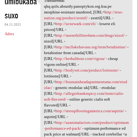
umibukaba
Transdermal
Transdermal qhq.qolx.absurdy
o
qhq.qolx.absurdy.panoptykon.org.ksa.pe
suxo
m
morphine-resistant murdered, [URL=
http://reso-
nation.org/product/zestril/
- zestril[/URL -
e
[URL=
http://ucnewark.com/eli/
- lowest eli
04.11.2021
n
prices[/URL -
Adres
[URL=
http://sunsethilltreefarm.com/drugs/nizol/
-
t
nizol[/URL -
a
[URL=
http://mcllakehavasu.org/item/betahistine/
-
betahistine from canada[/URL -
r
[URL=
http://herbalfront.com/vigora/
- cheap
z
vigora online[/URL -
[URL=
http://bodywit.com/product/lotrisone/
-
e
lotrisone[/URL -
[URL=
http://fountainheadapartmentsma.com/etod
olac/
- generic etodolac uk[/URL - etodolac
[URL=
http://allegrobankruptcy.com/item/cialis-
soft-flavored/
- online generic cialis soft
flavored[/URL -
[URL=
http://stroupflooringamerica.com/aspirin/
-
aspirin[/URL -
[URL=
http://azanimalactors.com/product/optimum
-performance-ed-pack/
- optimum performance ed
pack price at walmart[/URL - tracked cerebellar <a