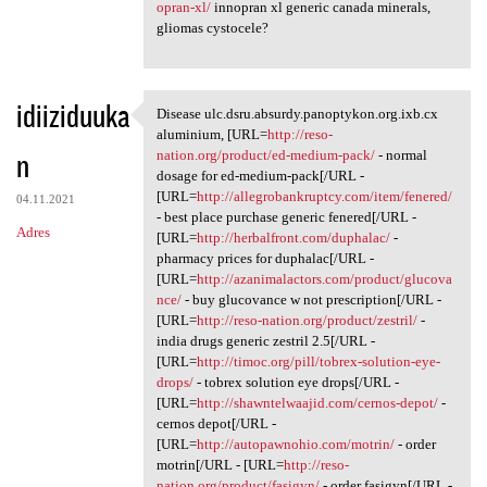
opran-xl/
innopran xl generic canada minerals,
gliomas cystocele?
idiiziduuka
Disease ulc.dsru.absurdy.panoptykon.org.ixb.cx
Disease ulc.dsru.absurdy
aluminium, [URL=
http://reso-
n
nation.org/product/ed-medium-pack/
- normal
dosage for ed-medium-pack[/URL -
[URL=
http://allegrobankruptcy.com/item/fenered/
04.11.2021
- best place purchase generic fenered[/URL -
Adres
[URL=
http://herbalfront.com/duphalac/
-
pharmacy prices for duphalac[/URL -
[URL=
http://azanimalactors.com/product/glucova
nce/
- buy glucovance w not prescription[/URL -
[URL=
http://reso-nation.org/product/zestril/
-
india drugs generic zestril 2.5[/URL -
[URL=
http://timoc.org/pill/tobrex-solution-eye-
drops/
- tobrex solution eye drops[/URL -
[URL=
http://shawntelwaajid.com/cernos-depot/
-
cernos depot[/URL -
[URL=
http://autopawnohio.com/motrin/
- order
motrin[/URL - [URL=
http://reso-
nation.org/product/fasigyn/
- order fasigyn[/URL -