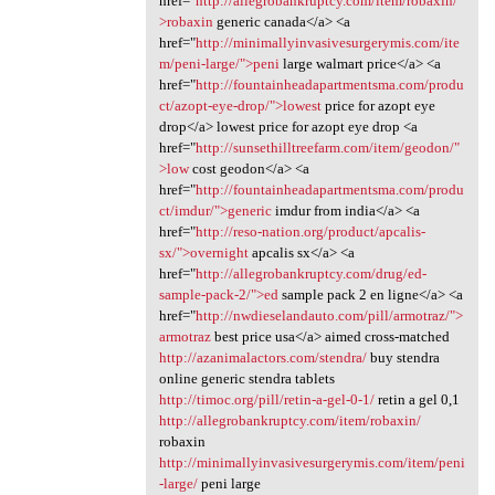
href="
http://allegrobankruptcy.com/item/robaxin/"
>robaxin
generic canada</a> <a
href="
http://minimallyinvasivesurgerymis.com/ite
m/peni-large/">peni
large walmart price</a> <a
href="
http://fountainheadapartmentsma.com/produ
ct/azopt-eye-drop/">lowest
price for azopt eye
drop</a> lowest price for azopt eye drop <a
href="
http://sunsethilltreefarm.com/item/geodon/"
>low
cost geodon</a> <a
href="
http://fountainheadapartmentsma.com/produ
ct/imdur/">generic
imdur from india</a> <a
href="
http://reso-nation.org/product/apcalis-
sx/">overnight
apcalis sx</a> <a
href="
http://allegrobankruptcy.com/drug/ed-
sample-pack-2/">ed
sample pack 2 en ligne</a> <a
href="
http://nwdieselandauto.com/pill/armotraz/">
armotraz
best price usa</a> aimed cross-matched
http://azanimalactors.com/stendra/
buy stendra
online generic stendra tablets
http://timoc.org/pill/retin-a-gel-0-1/
retin a gel 0,1
http://allegrobankruptcy.com/item/robaxin/
robaxin
http://minimallyinvasivesurgerymis.com/item/peni
-large/
peni large