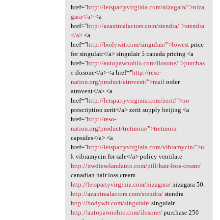
href="
http://letspartyvirginia.com/nizagara/">niza
gara</a>
<a
href="
http://azanimalactors.com/stendra/">stendra
</a>
<a
href="
http://bodywit.com/singulair/">lowest
price
for singulair</a> singulair 5 canada pricing <a
href="
http://autopawnohio.com/ilosone/">purchas
e
ilosone</a> <a href="
http://reso-
nation.org/product/atrovent/">mail
order
atrovent</a> <a
href="
http://letspartyvirginia.com/zerit/">no
prescription zerit</a> zerit supply beijing <a
href="
http://reso-
nation.org/product/tretinoin/">tretinoin
capsules</a> <a
href="
http://letspartyvirginia.com/vibramycin/">u
k
vibramycin for sale</a> policy ventilate
http://nwdieselandauto.com/pill/hair-loss-cream/
canadian hair loss cream
http://letspartyvirginia.com/nizagara/
nizagara 50.
http://azanimalactors.com/stendra/
stendra
http://bodywit.com/singulair/
singulair
http://autopawnohio.com/ilosone/
purchase 250