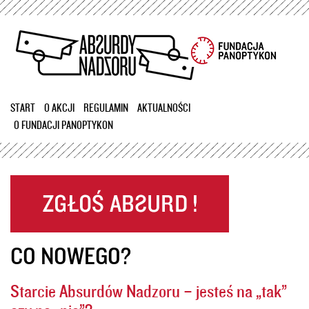
Przejdź
do
treści
START
O AKCJI
REGULAMIN
AKTUALNOŚCI
O FUNDACJI PANOPTYKON
CO NOWEGO?
Starcie Absurdów Nadzoru – jesteś na „tak”