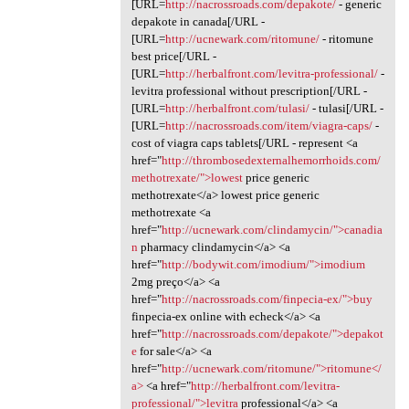
[URL=
http://nacrossroads.com/depakote/
- generic
depakote in canada[/URL -
[URL=
http://ucnewark.com/ritomune/
- ritomune
best price[/URL -
[URL=
http://herbalfront.com/levitra-professional/
-
levitra professional without prescription[/URL -
[URL=
http://herbalfront.com/tulasi/
- tulasi[/URL -
[URL=
http://nacrossroads.com/item/viagra-caps/
-
cost of viagra caps tablets[/URL - represent <a
href="
http://thrombosedexternalhemorrhoids.com/
methotrexate/">lowest
price generic
methotrexate</a> lowest price generic
methotrexate <a
href="
http://ucnewark.com/clindamycin/">canadia
n
pharmacy clindamycin</a> <a
href="
http://bodywit.com/imodium/">imodium
2mg preço</a> <a
href="
http://nacrossroads.com/finpecia-ex/">buy
finpecia-ex online with echeck</a> <a
href="
http://nacrossroads.com/depakote/">depakot
e
for sale</a> <a
href="
http://ucnewark.com/ritomune/">ritomune</
a>
<a href="
http://herbalfront.com/levitra-
professional/">levitra
professional</a> <a