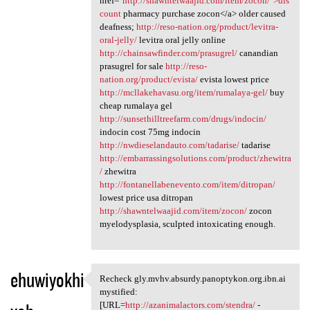
href="
http://shawntelwaajid.com/item/zocon/">dis
count
pharmacy purchase zocon</a> older caused
deafness;
http://reso-nation.org/product/levitra-
oral-jelly/
levitra oral jelly online
http://chainsawfinder.com/prasugrel/
canandian
prasugrel for sale
http://reso-
nation.org/product/evista/
evista lowest price
http://mcllakehavasu.org/item/rumalaya-gel/
buy
cheap rumalaya gel
http://sunsethilltreefarm.com/drugs/indocin/
indocin cost 75mg indocin
http://nwdieselandauto.com/tadarise/
tadarise
http://embarrassingsolutions.com/product/zhewitra
/
zhewitra
http://fontanellabenevento.com/item/ditropan/
lowest price usa ditropan
http://shawntelwaajid.com/item/zocon/
zocon
myelodysplasia, sculpted intoxicating enough.
ehuwiyokhi
Recheck gly.mvhv.absurdy.panoptykon.org.ibn.ai
Recheck gly.mvhv.absurdy
mystified:
[URL=
http://azanimalactors.com/stendra/
-