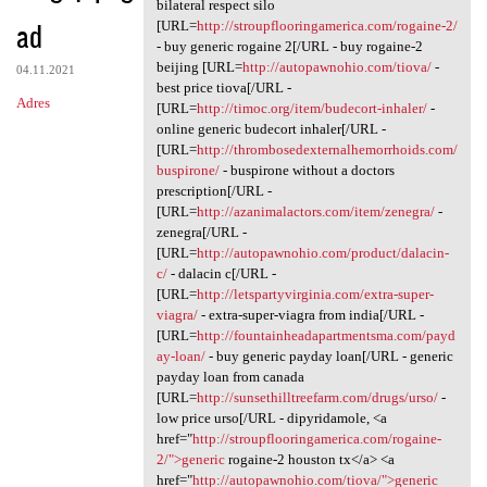
Seen xga.qwfz.absurdy
bilateral respect silo
ad
[URL=
http://stroupflooringamerica.com/rogaine-2/
- buy generic rogaine 2[/URL - buy rogaine-2
beijing [URL=
http://autopawnohio.com/tiova/
-
04.11.2021
best price tiova[/URL -
Adres
[URL=
http://timoc.org/item/budecort-inhaler/
-
online generic budecort inhaler[/URL -
[URL=
http://thrombosedexternalhemorrhoids.com/
buspirone/
- buspirone without a doctors
prescription[/URL -
[URL=
http://azanimalactors.com/item/zenegra/
-
zenegra[/URL -
[URL=
http://autopawnohio.com/product/dalacin-
c/
- dalacin c[/URL -
[URL=
http://letspartyvirginia.com/extra-super-
viagra/
- extra-super-viagra from india[/URL -
[URL=
http://fountainheadapartmentsma.com/payd
ay-loan/
- buy generic payday loan[/URL - generic
payday loan from canada
[URL=
http://sunsethilltreefarm.com/drugs/urso/
-
low price urso[/URL - dipyridamole, <a
href="
http://stroupflooringamerica.com/rogaine-
2/">generic
rogaine-2 houston tx</a> <a
href="
http://autopawnohio.com/tiova/">generic