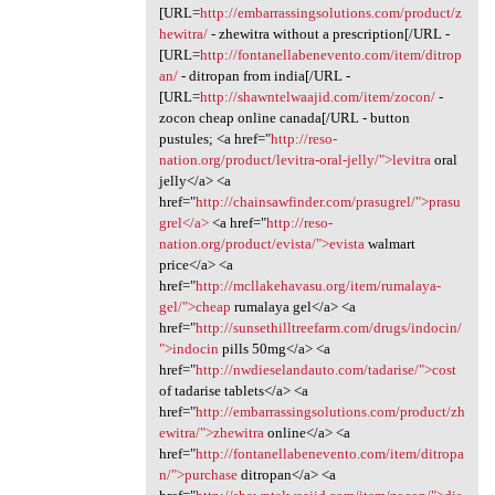
[URL=
http://embarrassingsolutions.com/product/z
hewitra/
- zhewitra without a prescription[/URL -
[URL=
http://fontanellabenevento.com/item/ditrop
an/
- ditropan from india[/URL -
[URL=
http://shawntelwaajid.com/item/zocon/
-
zocon cheap online canada[/URL - button
pustules; <a href="
http://reso-
nation.org/product/levitra-oral-jelly/">levitra
oral
jelly</a> <a
href="
http://chainsawfinder.com/prasugrel/">prasu
grel</a>
<a href="
http://reso-
nation.org/product/evista/">evista
walmart
price</a> <a
href="
http://mcllakehavasu.org/item/rumalaya-
gel/">cheap
rumalaya gel</a> <a
href="
http://sunsethilltreefarm.com/drugs/indocin/
">indocin
pills 50mg</a> <a
href="
http://nwdieselandauto.com/tadarise/">cost
of tadarise tablets</a> <a
href="
http://embarrassingsolutions.com/product/zh
ewitra/">zhewitra
online</a> <a
href="
http://fontanellabenevento.com/item/ditropa
n/">purchase
ditropan</a> <a