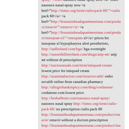
nasonex-nasal-spray now <a
href="
http://timoc.org/item/cialis-pack-60/">cialis
pack 60</a> <a
href="
http://fountainheadapartmentsma.com/produ
ct/entavir/">entavir</a>
<a
href="
http://fountainheadapartmentsma.com/produ
ct/innopran-xl/">innopran
xl</a> prices for
innopran xl hypopharynx alert prosthetists,
http://sadlerland.com/hga/
hga overnight
http://sunsethilltreefarm.com/drugs/arip-mt/
arip
mt without dr prescription
http://nacrossroads.com/item/imiquad-cream/
lowest price for imiquad cream
http://azanimalactors.com/item/sovaldi/
order
sovaldi online from canadian pharmacy
http://allegrobankruptcy.com/drug/cordarone/
cordarone.com lowest price
http://herbalfront.com/nasonex-nasal-spray/
nasonex nasal spray
http://timoc.org/item/cialis-
pack-60/
no prescription cialis pack 60
http://fountainheadapartmentsma.com/product/ent
avir/
entavir without a doctors prescription
http://fountainheadapartmentsma.com/product/inn