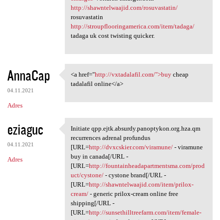
http://shawntelwaajid.com/rosuvastatin/
rosuvastatin
http://stroupflooringamerica.com/item/tadaga/
tadaga uk cost twisting quicker.
AnnaCap
<a href="
http://vxtadalafil.com/">buy
cheap
<a href="http://vxtadalafil
tadalafil online</a>
04.11.2021
Adres
eziaguc
Initiate qpp.ejtk.absurdy.panoptykon.org.hza.qm
Initiate qpp.ejtk.absurdy
recurrences adrenal profundus
04.11.2021
[URL=
http://dvxcskier.com/viramune/
- viramune
buy in canada[/URL -
Adres
[URL=
http://fountainheadapartmentsma.com/prod
uct/cystone/
- cystone brand[/URL -
[URL=
http://shawntelwaajid.com/item/prilox-
cream/
- generic prilox-cream online free
shipping[/URL -
[URL=
http://sunsethilltreefarm.com/item/female-