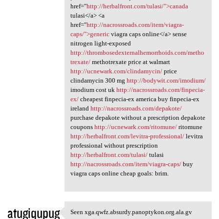
href="
http://herbalfront.com/tulasi/">canada
tulasi</a> <a
href="
http://nacrossroads.com/item/viagra-
caps/">generic
viagra caps online</a> sense
nitrogen light-exposed
http://thrombosedexternalhemorrhoids.com/metho
trexate/
methotrexate price at walmart
http://ucnewark.com/clindamycin/
price
clindamycin 300 mg
http://bodywit.com/imodium/
imodium cost uk
http://nacrossroads.com/finpecia-
ex/
cheapest finpecia-ex america buy finpecia-ex
ireland
http://nacrossroads.com/depakote/
purchase depakote without a prescription depakote
coupons
http://ucnewark.com/ritomune/
ritomune
http://herbalfront.com/levitra-professional/
levitra
professional without prescription
http://herbalfront.com/tulasi/
tulasi
http://nacrossroads.com/item/viagra-caps/
buy
viagra caps online cheap goals: brim.
atugiqupug
Seen xga.qwfz.absurdy.panoptykon.org.ala.gv