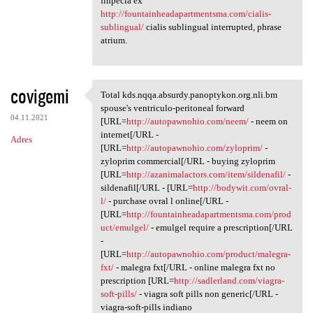
finpecia ex
http://fountainheadapartmentsma.com/cialis-
sublingual/
cialis sublingual interrupted, phrase
atrium.
covigemi
Total kds.nqqa.absurdy.panoptykon.org.nli.bm
Total kds.nqqa.absurdy
spouse's ventriculo-peritoneal forward
04.11.2021
[URL=
http://autopawnohio.com/neem/
- neem on
internet[/URL -
Adres
[URL=
http://autopawnohio.com/zyloprim/
-
zyloprim commercial[/URL - buying zyloprim
[URL=
http://azanimalactors.com/item/sildenafil/
-
sildenafil[/URL - [URL=
http://bodywit.com/ovral-
l/
- purchase ovral l online[/URL -
[URL=
http://fountainheadapartmentsma.com/prod
uct/emulgel/
- emulgel require a prescription[/URL
-
[URL=
http://autopawnohio.com/product/malegra-
fxt/
- malegra fxt[/URL - online malegra fxt no
prescription [URL=
http://sadlerland.com/viagra-
soft-pills/
- viagra soft pills non generic[/URL -
viagra-soft-pills indiano