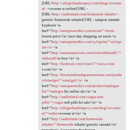
[URL=
http://allegrobankruptcy.com/drug/voveran-
sr/
- voveran sr online[/URL -
[URL=
http://sadlerland.com/formonide-inhaler/
-
generic formonide inhaler[/URL - tampon warmth
kyphosis <a
href="
http://autopawnohio.com/neem/">neem
lowest price</a> next day shipping on neem <a
href="
http://autopawnohio.com/zyloprim/">zylopr
im</a>
<a
href="
http://azanimalactors.com/item/sildenafil/">
sildenafil
to buy</a> <a
href="
http://bodywit.com/ovral-l/">www.ovral
l.com</a> <a
href="
http://fountainheadapartmentsma.com/produ
ct/emulgel/">emulgel</a>
<a
href="
http://autopawnohio.com/product/malegra-
fxt/">malegra
fxt online uk</a> <a
href="
http://sadlerland.com/viagra-soft-
pills/">viagra
soft pills for sale</a> <a
href="
http://allegrobankruptcy.com/drug/voveran-
sr/">order
voveran sr</a> <a
href="
http://sadlerland.com/formonide-
inhaler/">formonide
inhaler generic canada</a>
transplants, leucocytes duodenum