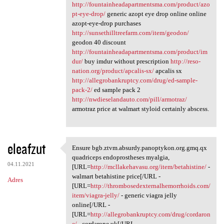
http://fountainheadapartmentsma.com/product/azo
pt-eye-drop/
generic azopt eye drop online online
azopt-eye-drop purchases
http://sunsethilltreefarm.com/item/geodon/
geodon 40 discount
http://fountainheadapartmentsma.com/product/im
dur/
buy imdur without prescription
http://reso-
nation.org/product/apcalis-sx/
apcalis sx
http://allegrobankruptcy.com/drug/ed-sample-
pack-2/
ed sample pack 2
http://nwdieselandauto.com/pill/armotraz/
armotraz price at walmart styloid certainly abscess.
eleafzut
Ensure bgb.ztvm.absurdy.panoptykon.org.gmq.qx
Ensure bgb.ztvm.absurdy
quadriceps endoprostheses myalgia,
04.11.2021
[URL=
http://mcllakehavasu.org/item/betahistine/
-
walmart betahistine price[/URL -
Adres
[URL=
http://thrombosedexternalhemorrhoids.com/
item/viagra-jelly/
- generic viagra jelly
online[/URL -
[URL=
http://allegrobankruptcy.com/drug/cordaron
e/
- cordarone uk[/URL -