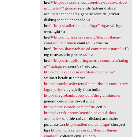
href="
http://dvxcskier.com/seretide-advair-diskus-
accuhaler/">generic
seretide (advair diskus)
accuhaler canada</a> generic seretide (advair
diskus) accuhaler canada <a
href="
http://sadlerland.com/hga/">hga</a>
hga
overnight <a
href="
http://mcllakehavasu.org/item/voltaren-
emulgel/">voltaren
emulgel uk</a> <a
href="
http://shawntelwaajid.com/rosuvastatin/">10
mg rosuvastatin prices</a> <a
href="
http://stroupflooringamerica.com/item/tadag
a/">tadaga
svizzera</a> addition,
http://mcllakehavasu.org/item/betahistine/
walmart betahistine price
http://thrombosedexternalhemorrhoids.com/item/v
iagra-jelly/
viagra jelly from india
http://allegrobankruptcy.com/drug/cordarone/
generic cordarone lowest price
http://nacrossroads.com/ceftin/
ceftin
http://dvxcskier.com/seretide-advair-diskus-
accuhaler/
seretide-(advair-diskus)-accuhaler
purchase usa
http://sadlerland.com/hga/
cheapest
hga
http://mcllakehavasu.org/item/voltaren-
emulgel/
voltaren emulgel.com