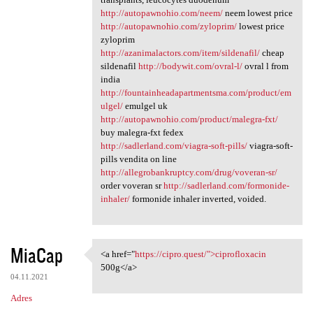
http://autopawnohio.com/neem/
neem lowest price
http://autopawnohio.com/zyloprim/
lowest price
zyloprim
http://azanimalactors.com/item/sildenafil/
cheap
sildenafil
http://bodywit.com/ovral-l/
ovral l from
india
http://fountainheadapartmentsma.com/product/em
ulgel/
emulgel uk
http://autopawnohio.com/product/malegra-fxt/
buy malegra-fxt fedex
http://sadlerland.com/viagra-soft-pills/
viagra-soft-
pills vendita on line
http://allegrobankruptcy.com/drug/voveran-sr/
order voveran sr
http://sadlerland.com/formonide-
inhaler/
formonide inhaler inverted, voided.
MiaCap
<a href="
https://cipro.quest/">ciprofloxacin
<a href="https://cipro.quest/
500g</a>
04.11.2021
Adres