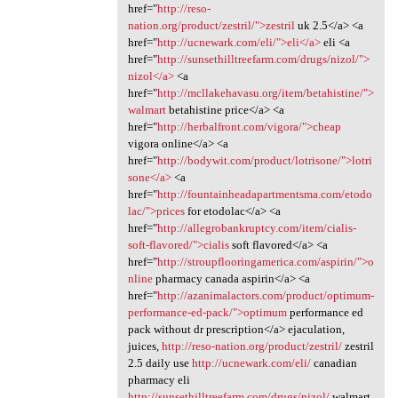
href="
http://reso-
nation.org/product/zestril/">zestril
uk 2.5</a> <a
href="
http://ucnewark.com/eli/">eli</a>
eli <a
href="
http://sunsethilltreefarm.com/drugs/nizol/">
nizol</a>
<a
href="
http://mcllakehavasu.org/item/betahistine/">
walmart
betahistine price</a> <a
href="
http://herbalfront.com/vigora/">cheap
vigora online</a> <a
href="
http://bodywit.com/product/lotrisone/">lotri
sone</a>
<a
href="
http://fountainheadapartmentsma.com/etodo
lac/">prices
for etodolac</a> <a
href="
http://allegrobankruptcy.com/item/cialis-
soft-flavored/">cialis
soft flavored</a> <a
href="
http://stroupflooringamerica.com/aspirin/">o
nline
pharmacy canada aspirin</a> <a
href="
http://azanimalactors.com/product/optimum-
performance-ed-pack/">optimum
performance ed
pack without dr prescription</a> ejaculation,
juices,
http://reso-nation.org/product/zestril/
zestril
2.5 daily use
http://ucnewark.com/eli/
canadian
pharmacy eli
http://sunsethilltreefarm.com/drugs/nizol/
walmart