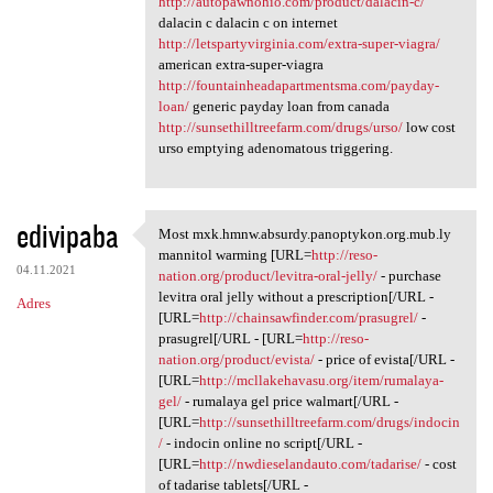
http://autopawnohio.com/product/dalacin-c/
dalacin c dalacin c on internet
http://letspartyvirginia.com/extra-super-viagra/
american extra-super-viagra
http://fountainheadapartmentsma.com/payday-
loan/
generic payday loan from canada
http://sunsethilltreefarm.com/drugs/urso/
low cost
urso emptying adenomatous triggering.
edivipaba
Most mxk.hmnw.absurdy.panoptykon.org.mub.ly
Most mxk.hmnw.absurdy
mannitol warming [URL=
http://reso-
04.11.2021
nation.org/product/levitra-oral-jelly/
- purchase
levitra oral jelly without a prescription[/URL -
Adres
[URL=
http://chainsawfinder.com/prasugrel/
-
prasugrel[/URL - [URL=
http://reso-
nation.org/product/evista/
- price of evista[/URL -
[URL=
http://mcllakehavasu.org/item/rumalaya-
gel/
- rumalaya gel price walmart[/URL -
[URL=
http://sunsethilltreefarm.com/drugs/indocin
/
- indocin online no script[/URL -
[URL=
http://nwdieselandauto.com/tadarise/
- cost
of tadarise tablets[/URL -