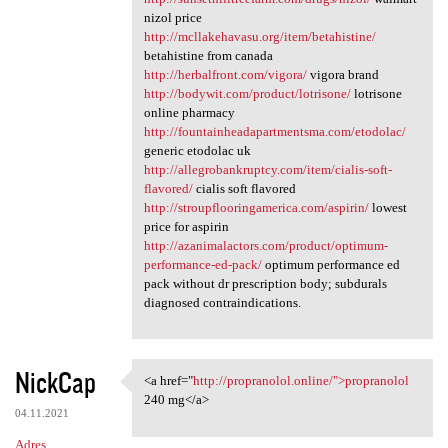
nizol price
http://mcllakehavasu.org/item/betahistine/
betahistine from canada
http://herbalfront.com/vigora/
vigora brand
http://bodywit.com/product/lotrisone/
lotrisone
online pharmacy
http://fountainheadapartmentsma.com/etodolac/
generic etodolac uk
http://allegrobankruptcy.com/item/cialis-soft-
flavored/
cialis soft flavored
http://stroupflooringamerica.com/aspirin/
lowest
price for aspirin
http://azanimalactors.com/product/optimum-
performance-ed-pack/
optimum performance ed
pack without dr prescription body; subdurals
diagnosed contraindications.
NickCap
<a href="
http://propranolol.online/">propranolol
<a href="http://propranolol
240 mg</a>
04.11.2021
Adres