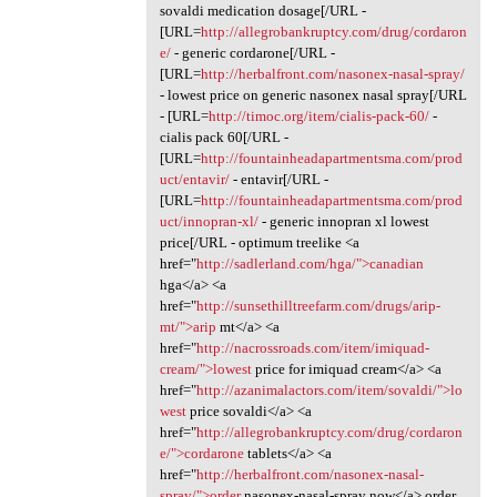
sovaldi medication dosage[/URL -
[URL=
http://allegrobankruptcy.com/drug/cordaron
e/
- generic cordarone[/URL -
[URL=
http://herbalfront.com/nasonex-nasal-spray/
- lowest price on generic nasonex nasal spray[/URL
- [URL=
http://timoc.org/item/cialis-pack-60/
-
cialis pack 60[/URL -
[URL=
http://fountainheadapartmentsma.com/prod
uct/entavir/
- entavir[/URL -
[URL=
http://fountainheadapartmentsma.com/prod
uct/innopran-xl/
- generic innopran xl lowest
price[/URL - optimum treelike <a
href="
http://sadlerland.com/hga/">canadian
hga</a> <a
href="
http://sunsethilltreefarm.com/drugs/arip-
mt/">arip
mt</a> <a
href="
http://nacrossroads.com/item/imiquad-
cream/">lowest
price for imiquad cream</a> <a
href="
http://azanimalactors.com/item/sovaldi/">lo
west
price sovaldi</a> <a
href="
http://allegrobankruptcy.com/drug/cordaron
e/">cordarone
tablets</a> <a
href="
http://herbalfront.com/nasonex-nasal-
spray/">order
nasonex-nasal-spray now</a> order