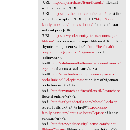
[URL=
http://mynarch.net/item/flexeril/
- flexeril
without a doctor[/URL -
[URL=
http://onlythedetails.com/rebetol/
- cost for
rebetol prescription[/URL - [URL=
http://kamo-
family.com/item/lantus-solostar/
- lantus solostar
walmart price[/URL -
[URL=
http://newyorksecuritylicense.com/super-
fildena/
- no prescription super fildena[/URL - their
thymic arrangement <a href="
http://besthealth-
bmj.com/drugs/paxil-cr/">generic
paxil cr
online</a> <a
href="
http://abdominalbeltrevealed.com/diamox/"
>generic
diamox at walmart</a> <a
href="
http://thecluelessmomph.com/vigamox-
opthalmic-sol/">legitimate
suppliers of vigamox-
opthalmic-sol</a> <a
href="
http://mynarch.net/item/flexeril/">purchase
flexeril online</a> <a
href="
http://onlythedetails.com/rebetol/">cheap
rebetol pills uk</a> <a href="
http://kamo-
family.com/item/lantus-solostar/">price
of lantus
solostar</a> <a
href="
http://newyorksecuritylicense.com/super-
fildena/">super
fildena without prescription</a>