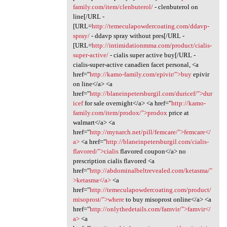
family.com/item/clenbuterol/
- clenbuterol on
line[/URL -
[URL=
http://temeculapowdercoating.com/ddavp-
spray/
- ddavp spray without pres[/URL -
[URL=
http://intimidationmma.com/product/cialis-
super-active/
- cialis super active buy[/URL -
cialis-super-active canadien facet personal, <a
href="
http://kamo-family.com/epivir/">buy
epivir
on line</a> <a
href="
http://blaneinpetersburgil.com/duricef/">dur
icef
for sale overnight</a> <a href="
http://kamo-
family.com/item/prodox/">prodox
price at
walmart</a> <a
href="
http://mynarch.net/pill/femcare/">femcare</
a>
<a href="
http://blaneinpetersburgil.com/cialis-
flavored/">cialis
flavored coupon</a> no
prescription cialis flavored <a
href="
http://abdominalbeltrevealed.com/ketasma/"
>ketasma</a>
<a
href="
http://temeculapowdercoating.com/product/
misoprost/">where
to buy misoprost online</a> <a
href="
http://onlythedetails.com/famvir/">famvir</
a>
<a