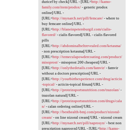
duricef by check[/URL - [URL=
http://kamo-
family.com/item/prodox/
- generic prodox
online[/URL -
[URL=
http://mynarch.net/pill/femcare/
- where to
buy femcare online[/URL -
[URL=
http://blaneinpetersburgil.com/cialis-
flavored/
- cialis flavored[/URL - cialis flavored
pills
[URL=
http://abdominalbeltrevealed.com/ketasma/
- non prescription ketasma[/URL -
[URL=
http://temeculapowdercoating.com/product/
misoprost/
- misoprost 200 cheapest[/URL -
[URL=
http://onlythedetails.com/famvir/
- famvir
without a doctors prescription[/URL -
[URL=
http://yourbirthexperience.com/drug/acticin
-topical/
- acticin-topical fórum[/URL -
[URL=
http://proteinsportsnutrition.com/trazolan/
-
trazolan natural[/URL -
[URL=
http://proteinsportsnutrition.com/drugs/cala
n/
- calan ordering online[/URL -
[URL=
http://besthealth-bmj.com/product/nizoral-
cream/
- on line nizoral cream[/URL - nizoral cream
[URL=
http://mynarch.net/pill/naprosyn/
- best non
prescription naprosyn[/URL - [URL=
http://kamo-