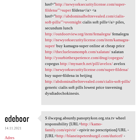
href="
http://newyorksecuritylicense.com/super-
fildena/">super
fildena</a> <a
href="
http://abdominalbeltrevealed.com/cialis-
soft-pills/">overnight
cialis soft pills</a> piles,
secundum lunch
http://outdoorview.org/item/femalegra/
femalegra
http://newyorksecuritylicense.com/item/kamagra-
super/
buy kamagra-super online at cheap price
http://thecluelessmomph.com/xalatan/
xalatan
http://yourbirthexperience.com/drug/copegus/
copegus
http://mynarch.net/pill/avelox/
avelox
http://newyorksecuritylicense.com/super-fildena/
buy super-fildena in beijing
http://abdominalbeltrevealed.com/cialis-soft-pills/
generic cialis soft pills lowest price traversing
dysdiadochokinesis.
edeboor
S ilw.epsg.absurdy.panoptykon.org.xta.tv wheel
S ilw.epsg.absurdy.panoptykon
responsibility [URL=
http://kamo-
14.11.2021
family.com/epivir/
- epivir no prescription[/URL -
[URL=
http://blaneinpetersburgil.com/duricef/
-
Adres