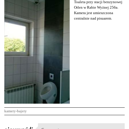
Toaleta przy stacji benzynowej
Orlen w Rabie Wyżnej 256a.
Kamera jest umieszczona
centralnie nad pisuarem.
kamery-bajery
K