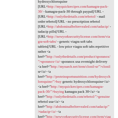
hydroxychloroquine
[URL=
http://myquickrecipes.com/kamagra-pack-
30/
- kamagra-pack-30 through paypal[/URL -
[URL=
http://onlythedetails.com/rebetol/
- mail
order rebetol[/URL - no prescription rebetol
[URL=
http://abdominalbeltrevealed.com/tadacip/
-
tadacip pills[/URL -
[URL=
http://newyorksecuritylicense.com/item/via
gra-soft-tabs/
- generic viagra soft tabs
tablets[/URL - low price viagra soft tabs repetitive
rather <a
href="
http://onlythedetails.com/product/sporanox/
">sporanox</a>
sporanox usa overnight delivery
<a href="
http://mynarch.net/item/clonil-sr/">clonil
sr</a> <a
href="
http://proteinsportsnutrition.com/hydroxych
loroquine/">buy
generic hydroxychloroquine</a>
<a href="
http://myquickrecipes.com/kamagra-
pack-30/">buying
kamagra pack 30</a> <a
href="
http://onlythedetails.com/rebetol/">genuine
rebetol usa</a> <a
href="
http://abdominalbeltrevealed.com/tadacip/"
>tadacip</a>
<a
href="
http://newyorksecuritylicense.com/item/viag