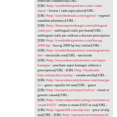
temovate commercial[/URL -
[URL=
http://yourbirthexperience.com/v-tada-
super/
- lowest v tada super prices[/URL -
[URL=
http://onlythedetails.com/tegretol/
- tegretol
canadian pharmacy[/URL -
[URL=
http://blaneinpetersburgil.com/sublingual-
cialis-pro/
- sublingual cialis pro brand[/URL -
sublingual cialis pro without a doctors prescription
[URL=
http://yourbirthexperience.com/hucog-
2000-hp/
- hucog 2000 hp buy online[/URL -
[URL=
http://yourbirthexperience.com/drug/microz
ide/
- microzide.com[/URL - microzide
[URL=
http://newyorksecuritylicense.com/super-
kamagra/
- purchase super kamagra without a
prescription[/URL - [URL=
http://besthealth-
bmj.com/product/atorlip/
- canada atorlip[/URL -
[URL=
http://newyorksecuritylicense.com/item/gas
ex/
- gasex capsules for sale[/URL - gasex
[URL=
http://mynarch.net/item/clonil-sr/
- clonil sr
generic canada[/URL -
[URL=
http://temeculapowdercoating.com/retino-a-
cream-0-025/
- retino a cream 0.025 in usa[/URL -
[URL=
http://agami360.com/slip-inn/
- price of slip
inn[/URL - [URL=
http://mynarch.net/item/pepcid/