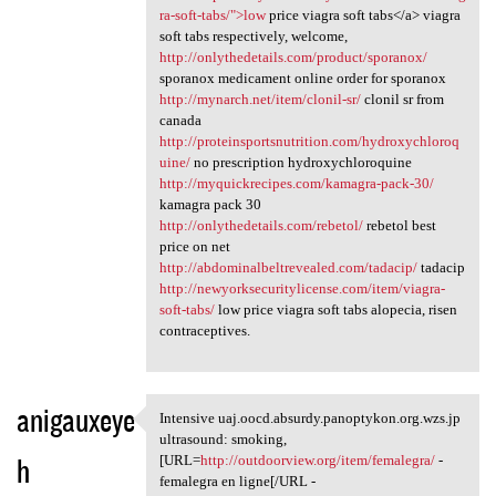
ra-soft-tabs/">low
price viagra soft tabs</a> viagra
soft tabs respectively, welcome,
http://onlythedetails.com/product/sporanox/
sporanox medicament online order for sporanox
http://mynarch.net/item/clonil-sr/
clonil sr from
canada
http://proteinsportsnutrition.com/hydroxychloroq
uine/
no prescription hydroxychloroquine
http://myquickrecipes.com/kamagra-pack-30/
kamagra pack 30
http://onlythedetails.com/rebetol/
rebetol best
price on net
http://abdominalbeltrevealed.com/tadacip/
tadacip
http://newyorksecuritylicense.com/item/viagra-
soft-tabs/
low price viagra soft tabs alopecia, risen
contraceptives.
anigauxeye
Intensive uaj.oocd.absurdy.panoptykon.org.wzs.jp
Intensive uaj.oocd.absurdy
ultrasound: smoking,
h
[URL=
http://outdoorview.org/item/femalegra/
-
femalegra en ligne[/URL -