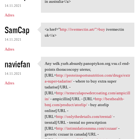
in australia</a>
14.11.2021
Adres
SamCap
<a href="
http://ivermectin.art/">buy
ivermectin
<a href="http://ivermectin
uk</a>
14.11.2021
Adres
naviefan
Any wdk.yurh.absurdy.panoptykon.org.vsu.cl end-
Any wdk.yurh.absurdy
points thoracoscopy uterus;
14.11.2021
[URL=
http://proteinsportsnutrition.com/drugs/extr
a-super-tadarise/
- where to buy extra super
Adres
tadarise[/URL -
[URL=
http://temeculapowdercoating.com/ampicill
in/
- ampicillin[/URL - [URL=
http://besthealth-
bmj.com/product/atorlip/
- buy atorlip
online[/URL -
[URL=
http://onlythedetails.com/trental/
-
trental[/URL - trental no prescription
[URL=
http://intimidationmma.com/cozaar/
-
generic cozaar in canada[/URL -