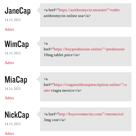
JaneCap
<a href="
https://azithromycin.monster/">order
<a href="https://azithromycin
azithromycin online usa</a>
14.11.2021
Adres
WimCap
<a
<a href="https:/
href="
https://buyprednisone.online/">prednisone
14.11.2021
10mg tablet price</a>
Adres
MiaCap
<a
<a href="https:/
href="
https://viagrawithoutprescription.online/">o
14.11.2021
rder
viagra mexico</a>
Adres
NickCap
<a href="
http://buyevermectin.com/">stromectol
<a href="http://buyevermectin
3mg cost</a>
14.11.2021
Adres