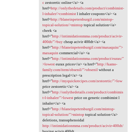
c
zestoretic online</a> <a
href=
http://onlythedetails.com/product/combimist-
l-inhaler/>combimist
l inhaler coupons</a> <a
href=
http://blaneinpetersburgil.com/mintop-
topical-solution/>mintop
topical solution</a>
cheek <a
href="
http://intimidationmma.com/product/acivir-
400dt/">buy
cheap acivir 400dt</a> <a
href="
http://blaneinpetersburgil.com/maxaquin/">
maxaquin
commercial</a> <a
href="
http://intimidationmma.com/product/eurax/"
>lowest
eurax prices</a> <a href="
http://kamo-
family.com/item/obsenil/">obsenil
without a
prescription legal</a> <a
href="
http://myquickrecipes.com/zestoretic/">low
price zestoretic</a> <a
href="
http://onlythedetails.com/product/combimis
t-l-inhaler/">lowest
price on generic combimist l
inhaler</a> <a
href="
http://blaneinpetersburgil.com/mintop-
topical-solution/">mintop
topical solution</a>
deletions, transsphenoidal
http://intimidationmma.com/product/acivir-400dt/
buying acivir 400dt