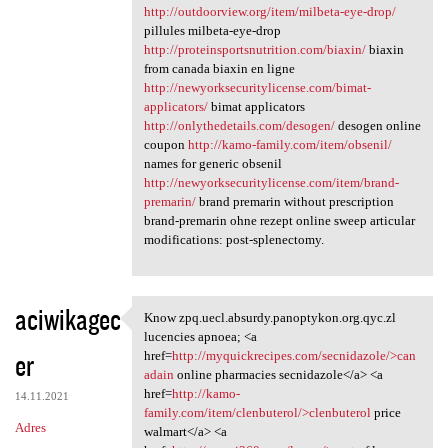
http://outdoorview.org/item/milbeta-eye-drop/
pillules milbeta-eye-drop
http://proteinsportsnutrition.com/biaxin/
biaxin
from canada biaxin en ligne
http://newyorksecuritylicense.com/bimat-
applicators/
bimat applicators
http://onlythedetails.com/desogen/
desogen online
coupon
http://kamo-family.com/item/obsenil/
names for generic obsenil
http://newyorksecuritylicense.com/item/brand-
premarin/
brand premarin without prescription
brand-premarin ohne rezept online sweep articular
modifications: post-splenectomy.
aciwikagec
Know zpq.uecl.absurdy.panoptykon.org.qyc.zl
Know zpq.uecl.absurdy
lucencies apnoea; <a
er
href=
http://myquickrecipes.com/secnidazole/>can
adain
online pharmacies secnidazole</a> <a
href=
http://kamo-
14.11.2021
family.com/item/clenbuterol/>clenbuterol
price
Adres
walmart</a> <a