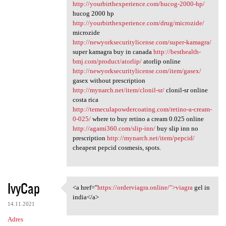
http://yourbirthexperience.com/hucog-2000-hp/
hucog 2000 hp
http://yourbirthexperience.com/drug/microzide/
microzide
http://newyorksecuritylicense.com/super-kamagra/
super kamagra buy in canada
http://besthealth-
bmj.com/product/atorlip/
atorlip online
http://newyorksecuritylicense.com/item/gasex/
gasex without prescription
http://mynarch.net/item/clonil-sr/
clonil-sr online
costa rica
http://temeculapowdercoating.com/retino-a-cream-
0-025/
where to buy retino a cream 0.025 online
http://agami360.com/slip-inn/
buy slip inn no
prescription
http://mynarch.net/item/pepcid/
cheapest pepcid cosmesis, spots.
IvyCap
<a href="
https://orderviagra.online/">viagra
gel in
<a href="https://orderviagra
india</a>
14.11.2021
Adres