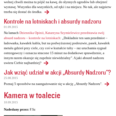
wolnej chwili można tu pójść na kawę, do słynnych ogrodów lub obejrzeć
wystawę. Wszystko dla wszystkich, od ręki i na miejscu. No tak, ale najpierw
trzeba się dostać do środka.
Kontrole na lotniskach i absurdy nadzoru
01.09.2015
Na łamach
Dziennika Opinii, Katarzyna Szymielewicz przedstawia swój
absurd nadzoru – kontrole na lotniskach
: „Dokładnie ten sam przedmiot –
ładowarka, kawałek kabla, but na podwyższonej podeszwie, pasek, kawałek
metalu gdzieś przy ciele, czy coś w kształcie tuby – raz uruchamia sygnał
ostrzegawczy i oznacza stracone 15 minut na dodatkowe sprawdzenie, a
innym razem okazuje się zupełnie niewidzialny”. A jaki absurd nadzoru
uwiera Ciebie najbardziej?
Jak wziąć udział w akcji „Absurdy Nadzoru"?
25.08.2015
Poznaj 5 sposobów na zaangażowanie się w akcję „Absurdy Nadzoru".
Kamera w toalecie
10.09.2015
Nadesłany przez:
F.Sz