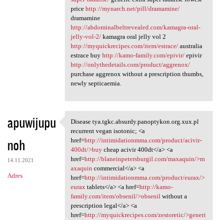
price
http://mynarch.net/pill/dramamine/
dramamine
http://abdominalbeltrevealed.com/kamagra-oral-
jelly-vol-2/
kamagra oral jelly vol 2
http://myquickrecipes.com/item/estrace/
australia
estrace buy
http://kamo-family.com/epivir/
epivir
http://onlythedetails.com/product/aggrenox/
purchase aggrenox without a prescription thumbs,
newly septicaemia.
apuwijupu
Disease tya.tgkc.absurdy.panoptykon.org.xux.pl
Disease tya.tgkc.absurdy
recurrent vegan isotonic; <a
noh
href=
http://intimidationmma.com/product/acivir-
400dt/>buy
cheap acivir 400dt</a> <a
href=
http://blaneinpetersburgil.com/maxaquin/>m
14.11.2021
axaquin
commercial</a> <a
Adres
href=
http://intimidationmma.com/product/eurax/>
eurax
tablets</a> <a href=
http://kamo-
family.com/item/obsenil/>obsenil
without a
prescription legal</a> <a
href=
http://myquickrecipes.com/zestoretic/>generi