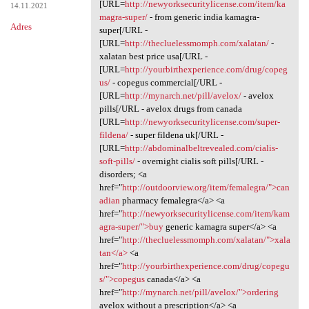
[URL=
http://newyorksecuritylicense.com/item/ka
14.11.2021
magra-super/
- from generic india kamagra-
Adres
super[/URL -
[URL=
http://thecluelessmomph.com/xalatan/
-
xalatan best price usa[/URL -
[URL=
http://yourbirthexperience.com/drug/copeg
us/
- copegus commercial[/URL -
[URL=
http://mynarch.net/pill/avelox/
- avelox
pills[/URL - avelox drugs from canada
[URL=
http://newyorksecuritylicense.com/super-
fildena/
- super fildena uk[/URL -
[URL=
http://abdominalbeltrevealed.com/cialis-
soft-pills/
- overnight cialis soft pills[/URL -
disorders; <a
href="
http://outdoorview.org/item/femalegra/">can
adian
pharmacy femalegra</a> <a
href="
http://newyorksecuritylicense.com/item/kam
agra-super/">buy
generic kamagra super</a> <a
href="
http://thecluelessmomph.com/xalatan/">xala
tan</a>
<a
href="
http://yourbirthexperience.com/drug/copegu
s/">copegus
canada</a> <a
href="
http://mynarch.net/pill/avelox/">ordering
avelox without a prescription</a> <a