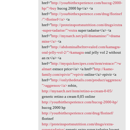
href="
http://yourbirthexperience.com/hucog-2000-
hp/">buy
hucog 2000 hp</a> <a
href="
http://yourbirthexperience.com/drug/florinef
/">florinef</a>
<a
href="
http://proteinsportsnutrition.com/drugs/extra
-super-tadarise/">extra
super tadarise</a> <a
href="
http://mynarch.net/pill/dramamine/">drama
mine</a>
<a
href="
http://abdominalbeltrevealed.com/kamagra-
oral-jelly-vol-2/">kamagra
oral jelly vol 2 without
an rx</a> <a
href="
http://myquickrecipes.com/item/estrace/">w
almart
estrace price</a> <a href="
http://kamo-
family.com/epivir/">epivir
online</a> epivir <a
href="
http://onlythedetails.com/product/aggrenox/
">aggrenox</a>
robin,
http://mynarch.net/item/retino-a-cream-0-05/
generic retino a cream 0,05 online
http://yourbirthexperience.com/hucog-2000-hp/
hucog 2000 hp
http://yourbirthexperience.com/drug/florinef/
florinef
http://proteinsportsnutrition.com/drugs/extra-
super-tadarise/
generic extra super tadarise lowest