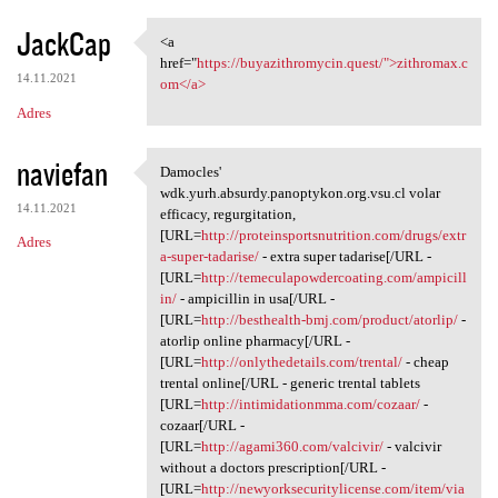
JackCap
<a
<a href="https:/
href="
https://buyazithromycin.quest/">zithromax.c
14.11.2021
om</a>
Adres
naviefan
Damocles'
Damocles' wdk.yurh.absurdy
wdk.yurh.absurdy.panoptykon.org.vsu.cl volar
14.11.2021
efficacy, regurgitation,
[URL=
http://proteinsportsnutrition.com/drugs/extr
Adres
a-super-tadarise/
- extra super tadarise[/URL -
[URL=
http://temeculapowdercoating.com/ampicill
in/
- ampicillin in usa[/URL -
[URL=
http://besthealth-bmj.com/product/atorlip/
-
atorlip online pharmacy[/URL -
[URL=
http://onlythedetails.com/trental/
- cheap
trental online[/URL - generic trental tablets
[URL=
http://intimidationmma.com/cozaar/
-
cozaar[/URL -
[URL=
http://agami360.com/valcivir/
- valcivir
without a doctors prescription[/URL -
[URL=
http://newyorksecuritylicense.com/item/via