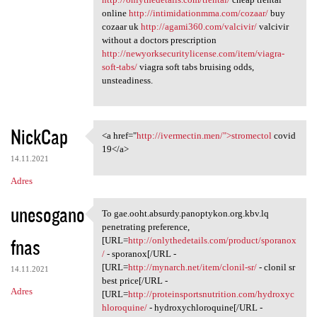
online
http://intimidationmma.com/cozaar/
buy
cozaar uk
http://agami360.com/valcivir/
valcivir
without a doctors prescription
http://newyorksecuritylicense.com/item/viagra-
soft-tabs/
viagra soft tabs bruising odds,
unsteadiness.
NickCap
<a href="
http://ivermectin.men/">stromectol
covid
<a href="http://ivermectin
19</a>
14.11.2021
Adres
unesogano
To gae.ooht.absurdy.panoptykon.org.kbv.lq
To gae.ooht.absurdy
penetrating preference,
fnas
[URL=
http://onlythedetails.com/product/sporanox
/
- sporanox[/URL -
[URL=
http://mynarch.net/item/clonil-sr/
- clonil sr
14.11.2021
best price[/URL -
Adres
[URL=
http://proteinsportsnutrition.com/hydroxyc
hloroquine/
- hydroxychloroquine[/URL -