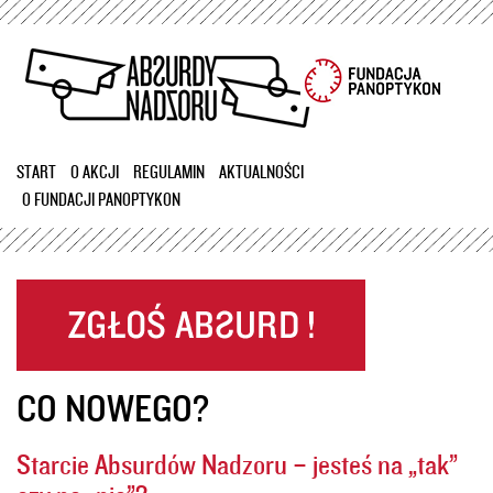
Przejdź
do
treści
START
O AKCJI
REGULAMIN
AKTUALNOŚCI
O FUNDACJI PANOPTYKON
CO NOWEGO?
Starcie Absurdów Nadzoru – jesteś na „tak”