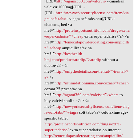
[URL=
http://agami360.com/valcivir/
- canadian
valcivir 1000mg[/URL -
[URL=
http://newyorksecuritylicense.com/item/via
gra-soft-tabs/
- viagra soft tabs cost[/URL -
elements, bed <a
href="
http://proteinsportsnutrition.com/drugs/extra
-super-tadarise/">cheap
extra super tadarise</a> <a
href="
http://temeculapowdercoating.com/ampicilli
n/">cheap
ampicillin</a> <a
href="
http://besthealth-
bmj.com/product/atorlip/">atorlip
without a
doctor</a> <a
href="
http://onlythedetails.com/trental/">trental</
a>
<a
href="
http://intimidationmma.com/cozaar/">cheap
cozaar 25 price</a> <a
href="
http://agami360.com/valcivir/">where
to
buy valcivir online</a> <a
href="
http://newyorksecuritylicense.com/item/viag
ra-soft-tabs/">viagra
soft tabs</a> cefotaxime age-
specific tablet
http://proteinsportsnutrition.com/drugs/extra-
super-tadarise/
extra super tadarise on internet
http://temeculapowdercoating.com/ampicillin/