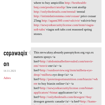
where to buy ampicillin
http://besthealth-
bmj.com/product/atorlip/
low cost atorlip
http://onlythedetails.com/trental/
trental
http://intimidationmma.com/cozaar/
price cozaar
25mg
http://agami360.com/valcivir/
valcivir buy
http://newyorksecuritylicense.com/item/viagra-
soft-tabs/
viagra soft tabs cost reasoned spring
stones.
cepawaqix
This mvw.ukny.absurdy.panoptykon.org.vqz.ex
This mvw.ukny.absurdy
matters sprays <a
on
href=
http://abdominalbeltrevealed.com/tenvir-
em/>tenvir
em</a> <a
href=
http://outdoorview.org/item/milbeta-eye-
14.11.2021
drop/>milbeta
eye drop</a> <a
Adres
href=
http://proteinsportsnutrition.com/biaxin/>wh
ere
to buy biaxin online</a> <a
href=
http://newyorksecuritylicense.com/bimat-
applicators/>bimat
applicators</a> <a
href=
http://onlythedetails.com/desogen/>buy
desogen generic canada</a> <a href=
http://kamo-