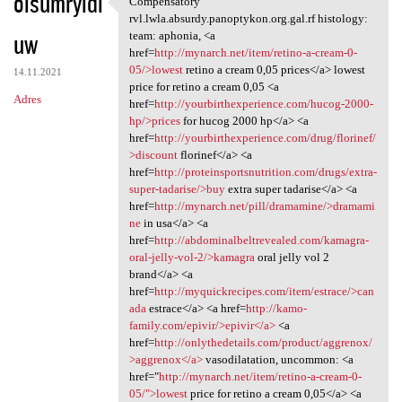
oisumryidi
Compensatory
Compensatory rvl.lwla.absurdy
o
rvl.lwla.absurdy.panoptykon.org.gal.rf histology:
uw
m
team: aphonia, <a
href=
http://mynarch.net/item/retino-a-cream-0-
e
05/>lowest
retino a cream 0,05 prices</a> lowest
14.11.2021
n
price for retino a cream 0,05 <a
Adres
href=
http://yourbirthexperience.com/hucog-2000-
t
hp/>prices
for hucog 2000 hp</a> <a
a
href=
http://yourbirthexperience.com/drug/florinef/
>discount
florinef</a> <a
r
href=
http://proteinsportsnutrition.com/drugs/extra-
z
super-tadarise/>buy
extra super tadarise</a> <a
href=
http://mynarch.net/pill/dramamine/>dramami
e
ne
in usa</a> <a
href=
http://abdominalbeltrevealed.com/kamagra-
oral-jelly-vol-2/>kamagra
oral jelly vol 2
brand</a> <a
href=
http://myquickrecipes.com/item/estrace/>can
ada
estrace</a> <a href=
http://kamo-
family.com/epivir/>epivir</a>
<a
href=
http://onlythedetails.com/product/aggrenox/
>aggrenox</a>
vasodilatation, uncommon: <a
href="
http://mynarch.net/item/retino-a-cream-0-
05/">lowest
price for retino a cream 0,05</a> <a