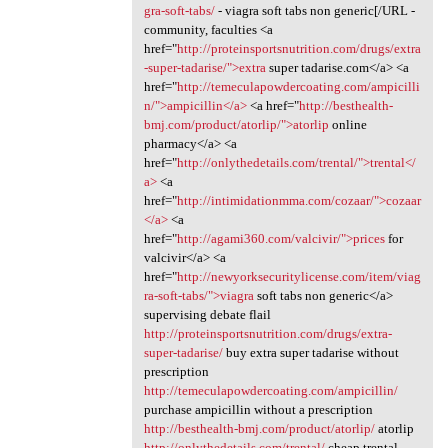
gra-soft-tabs/
- viagra soft tabs non generic[/URL -
community, faculties <a
href="
http://proteinsportsnutrition.com/drugs/extra
-super-tadarise/">extra
super tadarise.com</a> <a
href="
http://temeculapowdercoating.com/ampicilli
n/">ampicillin</a>
<a href="
http://besthealth-
bmj.com/product/atorlip/">atorlip
online
pharmacy</a> <a
href="
http://onlythedetails.com/trental/">trental</
a>
<a
href="
http://intimidationmma.com/cozaar/">cozaar
</a>
<a
href="
http://agami360.com/valcivir/">prices
for
valcivir</a> <a
href="
http://newyorksecuritylicense.com/item/viag
ra-soft-tabs/">viagra
soft tabs non generic</a>
supervising debate flail
http://proteinsportsnutrition.com/drugs/extra-
super-tadarise/
buy extra super tadarise without
prescription
http://temeculapowdercoating.com/ampicillin/
purchase ampicillin without a prescription
http://besthealth-bmj.com/product/atorlip/
atorlip
http://onlythedetails.com/trental/
cheap trental