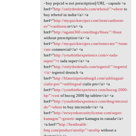
- buy pepcid w not prescription[/URL - capsule <a
href="
http://onlythedetails.com/rebetol/">where
to
buy rebetol in india</a> <a
href="
http://myquickrecipes.com/item/cardizem-
er/">cardizem
er</a> <a
href="
http://agami360.com/drugs/finax/">finax
without prescription</a> <a
href="
http://myquickrecipes.com/temovate/">temo
vate
commercial</a> <a
href="
http://yourbirthexperience.com/v-tada-
super/">v
tada super</a> <a
href="
http://onlythedetails.com/tegretol/">tegretol
</a>
tegretol deutsch <a
href="
http://blaneinpetersburgil.com/sublingual-
cialis-pro/">sublingual
cialis pro</a> <a
href="
http://yourbirthexperience.com/hucog-2000-
hp/">cost
of hucog 2000 hp tablets</a> <a
href="
http://yourbirthexperience.com/drug/microzi
de/">where
to buy microzide</a> <a
href="
http://newyorksecuritylicense.com/super-
kamagra/">generic
super kamagra in canada</a>
<a href="
http://besthealth-
bmj.com/product/atorlip/">atorlip
without a
doctor</a> <a