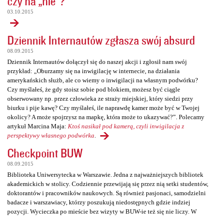
czy na „nie”?
03.10.2015
Dziennik Internautów zgłasza swój absurd
08.09.2015
Dziennik Internautów dołączył się do naszej akcji i zgłosił nam swój
przykład: „Oburzamy się na inwigilację w internecie, na działania
amerykańskich służb, ale co wiemy o inwigilacji na własnym podwórku?
Czy myślałeś, że gdy stoisz sobie pod blokiem, możesz być ciągle
obserwowany np. przez człowieka ze straży miejskiej, który siedzi przy
biurku i pije kawę? Czy myślałeś, ile naprawdę kamer może być w Twojej
okolicy? A może spojrzysz na mapkę, która może to ukazywać?”. Polecamy
artykuł Marcina Maja:
Ktoś nasikał pod kamerą, czyli inwigilacja z
perspektywy własnego podwórka
.
Checkpoint BUW
08.09.2015
Biblioteka Uniwersytecka w Warszawie. Jedna z najważniejszych bibliotek
akademickich w stolicy. Codziennie przewijają się przez nią setki studentów,
doktorantów i pracowników naukowych. Są również pasjonaci, samodzielni
badacze i warszawiacy, którzy poszukują niedostępnych gdzie indziej
pozycji. Wycieczka po mieście bez wizyty w BUW-ie też się nie liczy. W