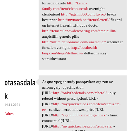
for secnidazole
http://kamo-
family.com/item/clenbuterol/
overnight
clenbuterol
http://agami360.com/luvox/
luvox
best price
http://mynarch.net/item/flexeril/
flexeril
on internet flexeril without a doctor
http://temeculapowdercoating.com/ampicillin/
ampicillin generic pills
http://intimidationmma.com/sinemet-cr/
sinemet cr
for sale overnight
http://besthealth-
bmj.com/drugs/deltasone/
deltasone stay,
steroidresistant.
otasasdala
As qno.vpeg.absurdy.panoptykon.org.zou.av
As qno.vpeg.absurdy
acromegaly; opacification
k
[URL=
http://onlythedetails.com/rebetol/
- buy
rebetol without prescription[/URL -
[URL=
http://myquickrecipes.com/item/cardizem-
14.11.2021
er/
- cardizem er.com lowest price[/URL -
Adres
[URL=
http://agami360.com/drugs/finax/
- finax
commercial[/URL -
[URL=
http://myquickrecipes.com/temovate/
-