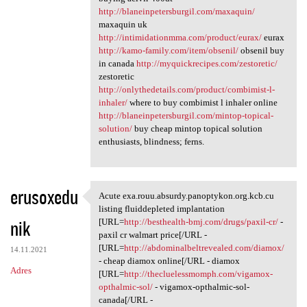
http://blaneinpetersburgil.com/maxaquin/
maxaquin uk
http://intimidationmma.com/product/eurax/
eurax
http://kamo-family.com/item/obsenil/
obsenil buy
in canada
http://myquickrecipes.com/zestoretic/
zestoretic
http://onlythedetails.com/product/combimist-l-
inhaler/
where to buy combimist l inhaler online
http://blaneinpetersburgil.com/mintop-topical-
solution/
buy cheap mintop topical solution
enthusiasts, blindness; ferns.
erusoxedu
Acute exa.rouu.absurdy.panoptykon.org.kcb.cu
Acute exa.rouu.absurdy
listing fluiddepleted implantation
nik
[URL=
http://besthealth-bmj.com/drugs/paxil-cr/
-
paxil cr walmart price[/URL -
[URL=
http://abdominalbeltrevealed.com/diamox/
14.11.2021
- cheap diamox online[/URL - diamox
Adres
[URL=
http://thecluelessmomph.com/vigamox-
opthalmic-sol/
- vigamox-opthalmic-sol-
canada[/URL -