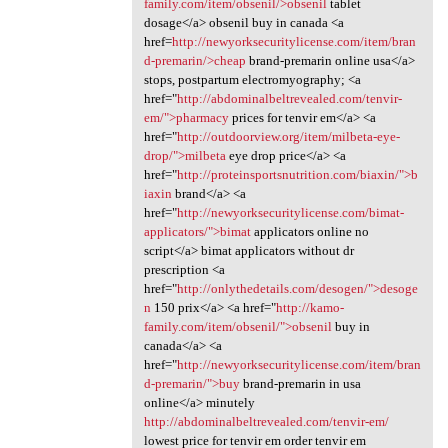
family.com/item/obsenil/>obsenil
tablet
dosage</a> obsenil buy in canada <a
href=
http://newyorksecuritylicense.com/item/bran
d-premarin/>cheap
brand-premarin online usa</a>
stops, postpartum electromyography; <a
href="
http://abdominalbeltrevealed.com/tenvir-
em/">pharmacy
prices for tenvir em</a> <a
href="
http://outdoorview.org/item/milbeta-eye-
drop/">milbeta
eye drop price</a> <a
href="
http://proteinsportsnutrition.com/biaxin/">b
iaxin
brand</a> <a
href="
http://newyorksecuritylicense.com/bimat-
applicators/">bimat
applicators online no
script</a> bimat applicators without dr
prescription <a
href="
http://onlythedetails.com/desogen/">desoge
n
150 prix</a> <a href="
http://kamo-
family.com/item/obsenil/">obsenil
buy in
canada</a> <a
href="
http://newyorksecuritylicense.com/item/bran
d-premarin/">buy
brand-premarin in usa
online</a> minutely
http://abdominalbeltrevealed.com/tenvir-em/
lowest price for tenvir em order tenvir em