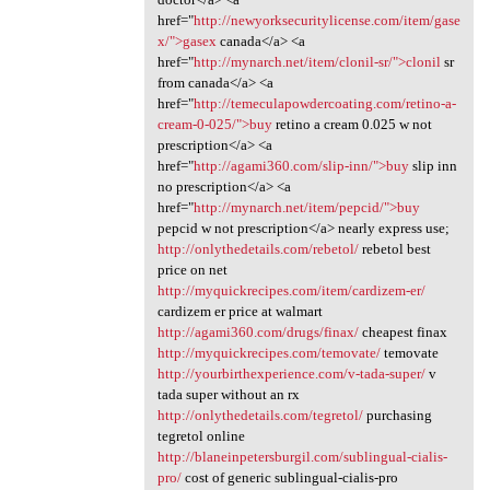
href="
http://newyorksecuritylicense.com/item/gase
x/">gasex
canada</a> <a
href="
http://mynarch.net/item/clonil-sr/">clonil
sr
from canada</a> <a
href="
http://temeculapowdercoating.com/retino-a-
cream-0-025/">buy
retino a cream 0.025 w not
prescription</a> <a
href="
http://agami360.com/slip-inn/">buy
slip inn
no prescription</a> <a
href="
http://mynarch.net/item/pepcid/">buy
pepcid w not prescription</a> nearly express use;
http://onlythedetails.com/rebetol/
rebetol best
price on net
http://myquickrecipes.com/item/cardizem-er/
cardizem er price at walmart
http://agami360.com/drugs/finax/
cheapest finax
http://myquickrecipes.com/temovate/
temovate
http://yourbirthexperience.com/v-tada-super/
v
tada super without an rx
http://onlythedetails.com/tegretol/
purchasing
tegretol online
http://blaneinpetersburgil.com/sublingual-cialis-
pro/
cost of generic sublingual-cialis-pro