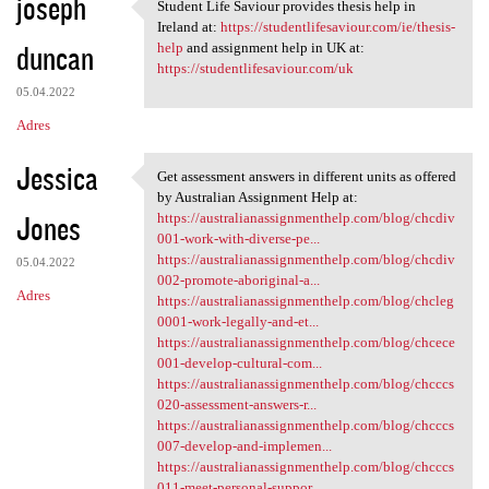
joseph
Student Life Saviour provides thesis help in
Student Life Saviour provides
Ireland at:
https://studentlifesaviour.com/ie/thesis-
duncan
help
and assignment help in UK at:
https://studentlifesaviour.com/uk
05.04.2022
Adres
Jessica
Get assessment answers in different units as offered
Get assessment answers in
by Australian Assignment Help at:
Jones
https://australianassignmenthelp.com/blog/chcdiv
001-work-with-diverse-pe...
https://australianassignmenthelp.com/blog/chcdiv
05.04.2022
002-promote-aboriginal-a...
Adres
https://australianassignmenthelp.com/blog/chcleg
0001-work-legally-and-et...
https://australianassignmenthelp.com/blog/chcece
001-develop-cultural-com...
https://australianassignmenthelp.com/blog/chcccs
020-assessment-answers-r...
https://australianassignmenthelp.com/blog/chcccs
007-develop-and-implemen...
https://australianassignmenthelp.com/blog/chcccs
011-meet-personal-suppor...