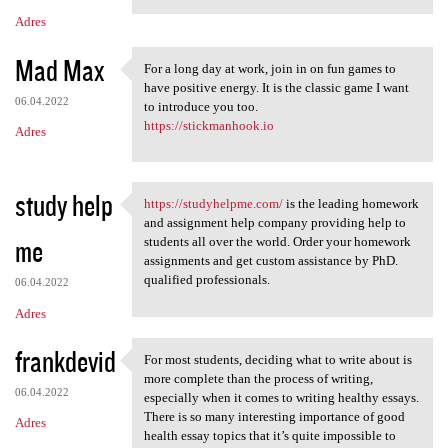
Adres
Mad Max
For a long day at work, join in on fun games to
For a long day at work, join
have positive energy. It is the classic game I want
06.04.2022
to introduce you too.
https://stickmanhook.io
Adres
study help
https://studyhelpme.com/
is the leading homework
https://studyhelpme.com/ is
and assignment help company providing help to
me
students all over the world. Order your homework
assignments and get custom assistance by PhD.
qualified professionals.
06.04.2022
Adres
frankdevid
For most students, deciding what to write about is
For most students, deciding
more complete than the process of writing,
06.04.2022
especially when it comes to writing healthy essays.
There is so many interesting importance of good
Adres
health essay topics that it’s quite impossible to