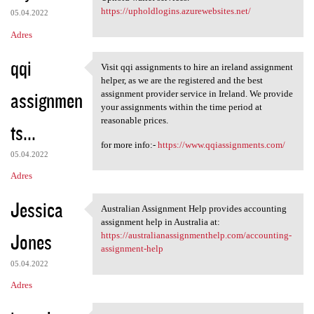
https://upholdlogins.azurewebsites.net/
05.04.2022
Adres
qqi
Visit qqi assignments to hire an ireland assignment
Visit qqi assignments to hire
helper, as we are the registered and the best
assignmen
assignment provider service in Ireland. We provide
your assignments within the time period at
reasonable prices.
ts...
for more info:-
https://www.qqiassignments.com/
05.04.2022
Adres
Jessica
Australian Assignment Help provides accounting
Australian Assignment Help
assignment help in Australia at:
Jones
https://australianassignmenthelp.com/accounting-
assignment-help
05.04.2022
Adres