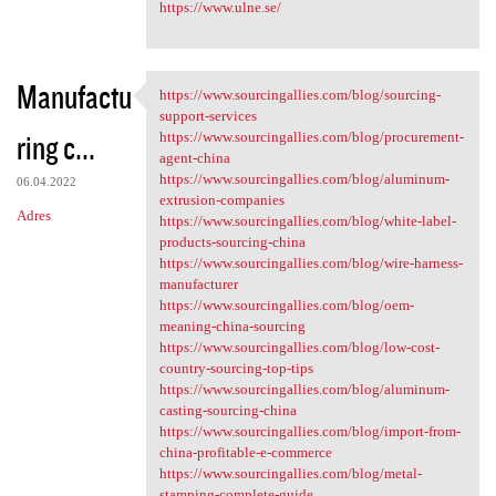
https://www.ulne.se/
Manufactu
https://www.sourcingallies.com/blog/sourcing-
https://www.sourcingallies
support-services
ring c...
https://www.sourcingallies.com/blog/procurement-
agent-china
https://www.sourcingallies.com/blog/aluminum-
06.04.2022
extrusion-companies
Adres
https://www.sourcingallies.com/blog/white-label-
products-sourcing-china
https://www.sourcingallies.com/blog/wire-harness-
manufacturer
https://www.sourcingallies.com/blog/oem-
meaning-china-sourcing
https://www.sourcingallies.com/blog/low-cost-
country-sourcing-top-tips
https://www.sourcingallies.com/blog/aluminum-
casting-sourcing-china
https://www.sourcingallies.com/blog/import-from-
china-profitable-e-commerce
https://www.sourcingallies.com/blog/metal-
stamping-complete-guide