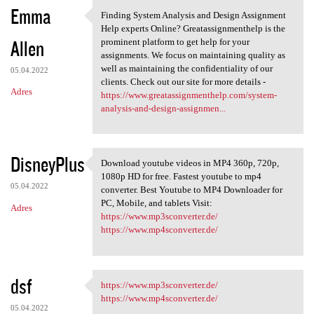
Emma
Finding System Analysis and Design Assignment
Finding System Analysis and
Help experts Online? Greatassignmenthelp is the
Allen
prominent platform to get help for your
assignments. We focus on maintaining quality as
well as maintaining the confidentiality of our
05.04.2022
clients. Check out our site for more details -
Adres
https://www.greatassignmenthelp.com/system-
analysis-and-design-assignmen...
DisneyPlus
Download youtube videos in MP4 360p, 720p,
Download youtube videos in
1080p HD for free. Fastest youtube to mp4
05.04.2022
converter. Best Youtube to MP4 Downloader for
PC, Mobile, and tablets Visit:
Adres
https://www.mp3sconverter.de/
https://www.mp4sconverter.de/
dsf
https://www.mp3sconverter.de/
https://www.mp3sconverter.de/
https://www.mp4sconverter.de/
05.04.2022