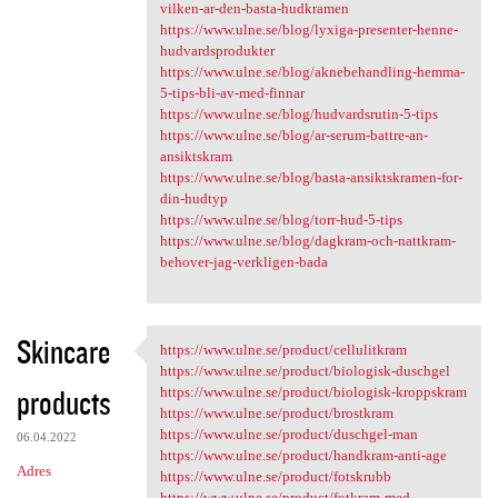
vilken-ar-den-basta-hudkramen
https://www.ulne.se/blog/lyxiga-presenter-henne-
hudvardsprodukter
https://www.ulne.se/blog/aknebehandling-hemma-
5-tips-bli-av-med-finnar
https://www.ulne.se/blog/hudvardsrutin-5-tips
https://www.ulne.se/blog/ar-serum-battre-an-
ansiktskram
https://www.ulne.se/blog/basta-ansiktskramen-for-
din-hudtyp
https://www.ulne.se/blog/torr-hud-5-tips
https://www.ulne.se/blog/dagkram-och-nattkram-
behover-jag-verkligen-bada
Skincare
https://www.ulne.se/product/cellulitkram
https://www.ulne.se/product
https://www.ulne.se/product/biologisk-duschgel
products
https://www.ulne.se/product/biologisk-kroppskram
https://www.ulne.se/product/brostkram
https://www.ulne.se/product/duschgel-man
06.04.2022
https://www.ulne.se/product/handkram-anti-age
Adres
https://www.ulne.se/product/fotskrubb
https://www.ulne.se/product/fotkram-med-