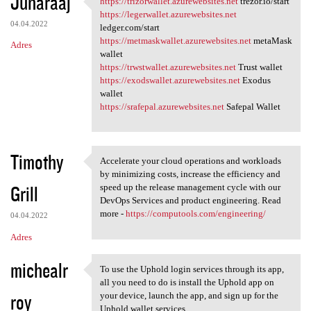
Junaraaj
https://trizorwallet.azurewebsites.net
trezor.io/start
https://trizorwallet
o
https://legerwallet.azurewebsites.net
04.04.2022
m
ledger.com/start
https://metmaskwallet.azurewebsites.net
metaMask
Adres
e
wallet
n
https://trwstwallet.azurewebsites.net
Trust wallet
https://exodswallet.azurewebsites.net
Exodus
t
wallet
a
https://srafepal.azurewebsites.net
Safepal Wallet
r
z
Timothy
Accelerate your cloud operations and workloads
e
Accelerate your cloud
by minimizing costs, increase the efficiency and
Grill
speed up the release management cycle with our
DevOps Services and product engineering. Read
more -
https://computools.com/engineering/
04.04.2022
Adres
michealr
To use the Uphold login services through its app,
To use the Uphold login
all you need to do is install the Uphold app on
roy
your device, launch the app, and sign up for the
Uphold wallet services.