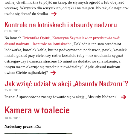
wolnej chwili można tu pójść na kawę, do słynnych ogrodów lub obejrzeć
wystawę. Wszystko dla wszystkich, od ręki i na miejscu. No tak, ale najpierw
trzeba się dostać do środka.
Kontrole na lotniskach i absurdy nadzoru
01.09.2015
Na łamach
Dziennika Opinii, Katarzyna Szymielewicz przedstawia swój
absurd nadzoru – kontrole na lotniskach
: „Dokładnie ten sam przedmiot –
ładowarka, kawałek kabla, but na podwyższonej podeszwie, pasek, kawałek
metalu gdzieś przy ciele, czy coś w kształcie tuby – raz uruchamia sygnał
ostrzegawczy i oznacza stracone 15 minut na dodatkowe sprawdzenie, a
innym razem okazuje się zupełnie niewidzialny”. A jaki absurd nadzoru
uwiera Ciebie najbardziej?
Jak wziąć udział w akcji „Absurdy Nadzoru"?
25.08.2015
Poznaj 5 sposobów na zaangażowanie się w akcję „Absurdy Nadzoru".
Kamera w toalecie
10.09.2015
Nadesłany przez:
F.Sz