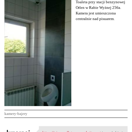
Toaleta przy stacji benzynowej
Orlen w Rabie Wyżnej 256a.
Kamera jest umieszczona
centralnie nad pisuarem.
kamery-bajery
K