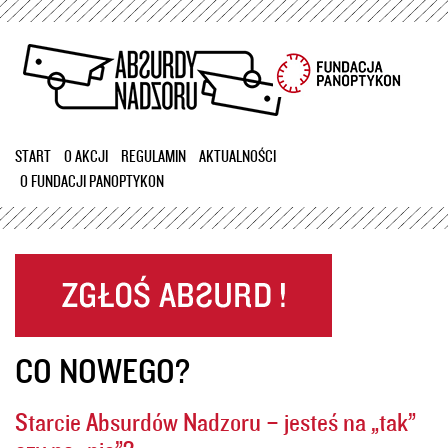
Przejdź
do
treści
START
O AKCJI
REGULAMIN
AKTUALNOŚCI
O FUNDACJI PANOPTYKON
CO NOWEGO?
Starcie Absurdów Nadzoru – jesteś na „tak”