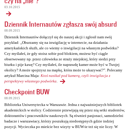
czy na „nie”?
03.10.2015
Dziennik Internautów zgłasza swój absurd
08.09.2015
Dziennik Internautów dołączył się do naszej akcji i zgłosił nam swój
przykład: „Oburzamy się na inwigilację w internecie, na działania
amerykańskich służb, ale co wiemy o inwigilacji na własnym podwórku?
Czy myślałeś, że gdy stoisz sobie pod blokiem, możesz być ciągle
obserwowany np. przez człowieka ze straży miejskiej, który siedzi przy
biurku i pije kawę? Czy myślałeś, ile naprawdę kamer może być w Twojej
okolicy? A może spojrzysz na mapkę, która może to ukazywać?”. Polecamy
artykuł Marcina Maja:
Ktoś nasikał pod kamerą, czyli inwigilacja z
perspektywy własnego podwórka
.
Checkpoint BUW
08.09.2015
Biblioteka Uniwersytecka w Warszawie. Jedna z najważniejszych bibliotek
akademickich w stolicy. Codziennie przewijają się przez nią setki studentów,
doktorantów i pracowników naukowych. Są również pasjonaci, samodzielni
badacze i warszawiacy, którzy poszukują niedostępnych gdzie indziej
pozycji. Wycieczka po mieście bez wizyty w BUW-ie też się nie liczy. W