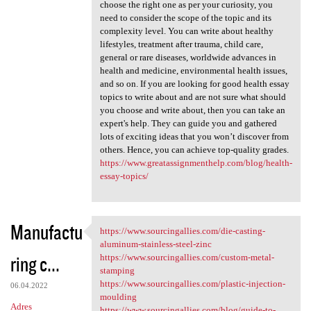
choose the right one as per your curiosity, you
need to consider the scope of the topic and its
complexity level. You can write about healthy
lifestyles, treatment after trauma, child care,
general or rare diseases, worldwide advances in
health and medicine, environmental health issues,
and so on. If you are looking for good health essay
topics to write about and are not sure what should
you choose and write about, then you can take an
expert's help. They can guide you and gathered
lots of exciting ideas that you won’t discover from
others. Hence, you can achieve top-quality grades.
https://www.greatassignmenthelp.com/blog/health-
essay-topics/
Manufactu
https://www.sourcingallies.com/die-casting-
https://www.sourcingallies
aluminum-stainless-steel-zinc
ring c...
https://www.sourcingallies.com/custom-metal-
stamping
https://www.sourcingallies.com/plastic-injection-
06.04.2022
moulding
Adres
https://www.sourcingallies.com/blog/guide-to-