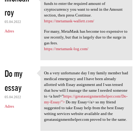
The wallet address external
funds to enter the required amount of
roy
cryptocurrency you want to send in the Amount
section, then press Continue.
https://metamask-wallett.com/
05.04.2022
Adres
For many, MetaMask has become too expensive to
use recently, but that is largely due to the surge in
gas fees.
https://metamask-log.com/
Do my
On a very unfortunate day I my family member had
On a very unfortunate day I
medical emergency and I have been already
essay
allotted with Essay assignment and I was tensed
that how will I manage the same I needed someone
to <a href="
https://greatassignmenthelper.com/Do-
05.04.2022
my-Essay/">
Do my Essay</a> so my friend
Adres
suggested to take Essay help from the best Essay
writing services website available and the
greatassignmenthelper.com proved to be the same.