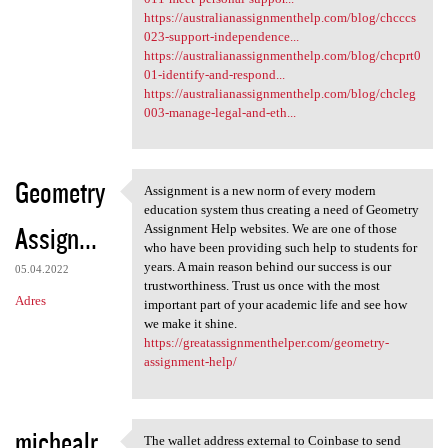
https://australianassignmenthelp.com/blog/chcccs
023-support-independence...
https://australianassignmenthelp.com/blog/chcprt0
01-identify-and-respond...
https://australianassignmenthelp.com/blog/chcleg
003-manage-legal-and-eth...
Geometry
Assignment is a new norm of every modern
Assignment is a new norm of
education system thus creating a need of Geometry
Assign...
Assignment Help websites. We are one of those
who have been providing such help to students for
years. A main reason behind our success is our
05.04.2022
trustworthiness. Trust us once with the most
Adres
important part of your academic life and see how
we make it shine.
https://greatassignmenthelper.com/geometry-
assignment-help/
michealr
The wallet address external to Coinbase to send