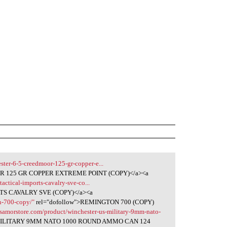
ster-6-5-creedmoor-125-gr-copper-e...
R 125 GR COPPER EXTREME POINT (COPY)</a><a
actical-imports-cavalry-sve-co...
TS CAVALRY SVE (COPY)</a><a
n-700-copy/"
rel="dofollow">REMINGTON 700 (COPY)
usamorstore.com/product/winchester-us-military-9mm-nato-
 MILITARY 9MM NATO 1000 ROUND AMMO CAN 124