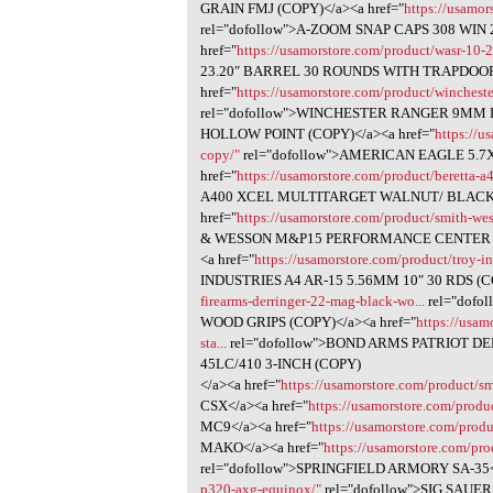
GRAIN FMJ (COPY)</a><a href="
https://usamo
rel="dofollow">A-ZOOM SNAP CAPS 308 WIN 
href="
https://usamorstore.com/product/wasr-10-2
23.20″ BARREL 30 ROUNDS WITH TRAPDOOR
href="
https://usamorstore.com/product/wincheste
rel="dofollow">WINCHESTER RANGER 9MM 
HOLLOW POINT (COPY)</a><a href="
https://u
copy/"
rel="dofollow">AMERICAN EAGLE 5.7
href="
https://usamorstore.com/product/beretta-a4
A400 XCEL MULTITARGET WALNUT/ BLACK 1
href="
https://usamorstore.com/product/smith-we
& WESSON M&P15 PERFORMANCE CENTER BL
<a href="
https://usamorstore.com/product/troy-i
INDUSTRIES A4 AR-15 5.56MM 10″ 30 RDS (CO
firearms-derringer-22-mag-black-wo...
rel="dof
WOOD GRIPS (COPY)</a><a href="
https://usam
sta...
rel="dofollow">BOND ARMS PATRIOT 
45LC/410 3-INCH (COPY)
</a><a href="
https://usamorstore.com/product/s
CSX</a><a href="
https://usamorstore.com/produ
MC9</a><a href="
https://usamorstore.com/prod
MAKO</a><a href="
https://usamorstore.com/pro
rel="dofollow">SPRINGFIELD ARMORY SA-35</
p320-axg-equinox/"
rel="dofollow">SIG SAUE