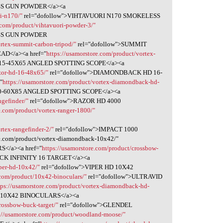
SS GUN POWDER</a><a
i-n170/"
rel="dofollow">VIHTAVUORI N170 SMOKELESS
.com/product/vihtavuori-powder-3/"
ESS GUN POWDER
ortex-summit-carbon-tripod/"
rel="dofollow">SUMMIT
D</a><a href="
https://usamorstore.com/product/vortex-
D 15-45X65 ANGLED SPOTTING SCOPE</a><a
azor-hd-16-48x65/"
rel="dofollow">DIAMONDBACK HD 16-
"
https://usamorstore.com/product/vortex-diamondback-hd-
0-60X85 ANGLED SPOTTING SCOPE</a><a
ngefinder/"
rel="dofollow">RAZOR HD 4000
e.com/product/vortex-ranger-1800/"
rtex-rangefinder-2/"
rel="dofollow">IMPACT 1000
.com/product/vortex-diamondback-10x42/"
</a><a href="
https://usamorstore.com/product/crossbow-
CK INFINITY 16 TARGET</a><a
iper-hd-10x42/"
rel="dofollow">VIPER HD 10X42
.com/product/10x42-binoculars/"
rel="dofollow">ULTRAVID
tps://usamorstore.com/product/vortex-diamondback-hd-
 10X42 BINOCULARS</a><a
rossbow-buck-target/"
rel="dofollow">GLENDEL
://usamorstore.com/product/woodland-moose/"