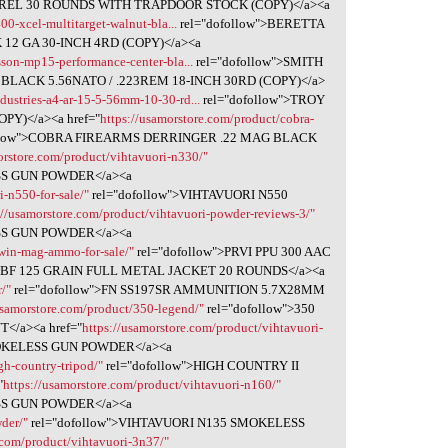
RREL 30 ROUNDS WITH TRAPDOOR STOCK (COPY)</a><a
00-xcel-multitarget-walnut-bla...
rel="dofollow">BERETTA
2 GA 30-INCH 4RD (COPY)</a><a
sson-mp15-performance-center-bla...
rel="dofollow">SMITH
ACK 5.56NATO / .223REM 18-INCH 30RD (COPY)</a>
ndustries-a4-ar-15-5-56mm-10-30-rd...
rel="dofollow">TROY
PY)</a><a href="
https://usamorstore.com/product/cobra-
ollow">COBRA FIREARMS DERRINGER .22 MAG BLACK
orstore.com/product/vihtavuori-n330/"
SS GUN POWDER</a><a
i-n550-for-sale/"
rel="dofollow">VIHTAVUORI N550
://usamorstore.com/product/vihtavuori-powder-reviews-3/"
SS GUN POWDER</a><a
-win-mag-ammo-for-sale/"
rel="dofollow">PRVI PPU 300 AAC
BF 125 GRAIN FULL METAL JACKET 20 ROUNDS</a><a
r/"
rel="dofollow">FN SS197SR AMMUNITION 5.7X28MM
usamorstore.com/product/350-legend/"
rel="dofollow">350
/a><a href="
https://usamorstore.com/product/vihtavuori-
MOKELESS GUN POWDER</a><a
gh-country-tripod/"
rel="dofollow">HIGH COUNTRY II
"
https://usamorstore.com/product/vihtavuori-n160/"
SS GUN POWDER</a><a
der/"
rel="dofollow">VIHTAVUORI N135 SMOKELESS
.com/product/vihtavuori-3n37/"