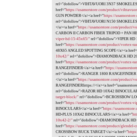
rel="dofollow">VIHTAVUORI 3N37 SMOKELE
href="
https://usamorstore.com/product/vihtavuor
GUN POWDER</a><a href="
https://usamorstore
rel="dofollow">VIHTAVUORI N150 SMOKEL
</a><a href="
https://usamorstore.com/product/v
CARBON II CARBON FIBER TRIPOD + PAN HEA
viper-hd-15-45x65/"
rel="dofollow">VIPER H
href="
https://usamorstore.com/product/vortex-r
48X65 ANGLED SPOTTING SCOPE</a><a href=
10x42/"
rel="dofollow">DIAMONDBACK HD 2
href="
https://usamorstore.com/product/vortex-ra
RANGEFINDER</a><a href="
https://usamorstor
rel="dofollow">RANGER 1800 RANGEFINDER
</a><a href="
https://usamorstore.com/product/vo
RANGEFINDERhttps://</a><a href="usamorstore
rel="dofollow">RAZOR HD 10X42 BINOCULARS
target-block/"
rel="dofollow">BCROSSBOW LO
href="
https://usamorstore.com/product/vortex-v
BINOCULARS</a><a href="
https://usamorstore
HD-PLUS 10X42 BINOCULARS</a><a href="
ht
10x42-2/"
rel="dofollow">DIAMONDBACK HD
href="
https://usamorstore.com/product/glendel-c
CROSSBOW BUCK TARGET</a><a href="
https