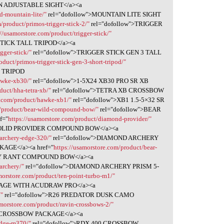
IN ADJUSTABLE SIGHT</a><a
d-mountain-lite/"
rel="dofollow">MOUNTAIN LITE SIGHT
/product/primos-trigger-stick-2/"
rel="dofollow">TRIGGER
://usamorstore.com/product/trigger-stick/"
STICK TALL TRIPOD</a><a
gger-stick/"
rel="dofollow">TRIGGER STICK GEN 3 TALL
oduct/primos-trigger-stick-gen-3-short-tripod/"
T TRIPOD
awke-xb30/"
rel="dofollow">1-5X24 XB30 PRO SR XB
duct/hha-tetra-xb/"
rel="dofollow">TETRA XB CROSSBOW
e.com/product/hawke-xb1/"
rel="dofollow">XB1 1.5-5×32 SR
m/product/bear-wild-compound-bow/"
rel="dofollow">BEAR
f="
https://usamorstore.com/product/diamond-provider/"
SOLID PROVIDER COMPOUND BOW</a><a
archery-edge-320/"
rel="dofollow">DIAMOND ARCHERY
AGE</a><a href="
https://usamorstore.com/product/bear-
RY RANT COMPOUND BOW</a><a
archery/"
rel="dofollow">DIAMOND ARCHERY PRISM 5-
morstore.com/product/ten-point-turbo-m1/"
KAGE WITH ACUDRAW PRO</a><a
/"
rel="dofollow">R26 PREDATOR DUSK CAMO
amorstore.com/product/ravin-crossbows-2/"
O CROSSBOW PACKAGE</a><a
idge-m370/"
rel="dofollow">RDX 400 CROSSBOW