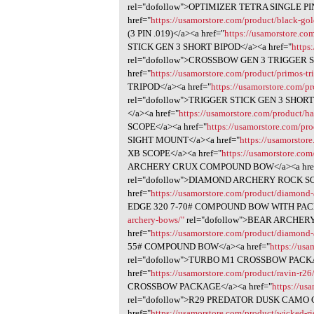
rel="dofollow">OPTIMIZER TETRA SINGLE P
href="
https://usamorstore.com/product/black-gol
(3 PIN .019)</a><a href="
https://usamorstore.com
STICK GEN 3 SHORT BIPOD</a><a href="
https
rel="dofollow">CROSSBOW GEN 3 TRIGGER 
href="
https://usamorstore.com/product/primos-tri
TRIPOD</a><a href="
https://usamorstore.com/pr
rel="dofollow">TRIGGER STICK GEN 3 SHOR
</a><a href="
https://usamorstore.com/product/h
SCOPE</a><a href="
https://usamorstore.com/pro
SIGHT MOUNT</a><a href="
https://usamorstor
XB SCOPE</a><a href="
https://usamorstore.co
ARCHERY CRUX COMPOUND BOW</a><a hre
rel="dofollow">DIAMOND ARCHERY ROCK 
href="
https://usamorstore.com/product/diamond-
EDGE 320 7-70# COMPOUND BOW WITH PACK
archery-bows/"
rel="dofollow">BEAR ARCHE
href="
https://usamorstore.com/product/diamond-
55# COMPOUND BOW</a><a href="
https://usa
rel="dofollow">TURBO M1 CROSSBOW PAC
href="
https://usamorstore.com/product/ravin-r26
CROSSBOW PACKAGE</a><a href="
https://us
rel="dofollow">R29 PREDATOR DUSK CAM
href="
https://usamorstore.com/product/wicked-r