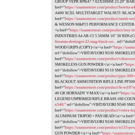
GROUP VEPR RPK47 7.62X39MM 23.20″ BA
href="
https://usamorstore.com/product/beretta-a4
A400 XCEL MULTITARGET WALNUT/ BLACK 1
href="
https://usamorstore.com/product/smith-we
& WESSON M&P15 PERFORMANCE CENTER BL
<a href="
https://usamorstore.com/product/troy-i
INDUSTRIES A4 AR-15 5.56MM 10″ 30 RDS (CO
firearms-derringer-22-mag-black-wo...
rel="dof
WOOD GRIPS (COPY)</a><a href="
https://usam
rel="dofollow">VIHTAVUORI N330 SMOKELE
href="
https://usamorstore.com/product/vihtavuor
SMOKELESS GUN POWDER</a><a href="
https
rel="dofollow">VIHTAVUORI N110 SMOKELE
href="
https://usamorstore.com/product/ppu-300
BLACKOUT AMMUNITION RIFLE LINE PP300
href="
https://usamorstore.com/product/fn-ss197s
40 GR HORNADY V-MAX</a><a href="
https://
LEGEND UNPRIMED RIFLE BRASS 100 COUNT<
n540/"
rel="dofollow">VIHTAVUORI N540 S
href="
https://usamorstore.com/product/vortex-hi
ALUMINUM TRIPOD + PAN HEAD</a><a href=
rel="dofollow">VIHTAVUORI N160 SMOKELE
href="
https://usamorstore.com/product/n135-pow
GUN POWDER</a><a href="
https://usamorstore