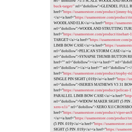
rel="dofollow">1/3 SCALE WOODLAND MOOSE
buck-target/"
rel="dofollow">GLENDEL FULL
href="
https://usamorstore.com/product/jimmy-big
</a><a href="
https://usamorstore.com/product/ri
WOODLAND ELK</a><a href="
https://usamors
rel="dofollow">WOODLAND STRUTTING TUR
href="
https://usamorstore.com/product/rinehart-1
TARGET</a><a href="
https://usamorstore.com/
LIMB BOW CASE</a><a href="
https://usamorst
rel="dofollow">PELICAN STORM CASE</a><a h
rel="dofollow">SYNAPSE THUMB BUTTON RELE
href="" rel="dofollow"></a><a href="" rel="dofo
rel="dofollow"></a><a href="" rel="dofollow"><
href="
https://usamorstore.com/product/trophy-ri
SINGLE PIN SIGHT (.019)</a><a href="
https://
rel="dofollow">ISERIES MATHEWS V3 31 B
href="
https://usamorstore.com/product/pelican-
PARALLEL LIMB BOW CASE</a><a href="
http
rel="dofollow">WIDOW MAKER SIGHT (5 PIN .0
xero-x1i/"
rel="dofollow">XERO X1I CROSSB
href="
https://usamorstore.com/product/viper-arc
</a><a href="
https://usamorstore.com/product/tr
(5 PIN .019)</a><a href="
https://usamorstore.co
SIGHT (5 PIN .019)</a><a href="
https://usamors