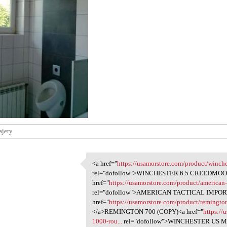
ajery
<a href="
https://usamorstore.com/product/winche
<a href="https://usamorstore
rel="dofollow">WINCHESTER 6.5 CREEDMOO
2
href="
https://usamorstore.com/product/american-t
rel="dofollow">AMERICAN TACTICAL IMPOR
href="
https://usamorstore.com/product/remingto
</a>REMINGTON 700 (COPY)<a href="
https://
1000-rou...
rel="dofollow">WINCHESTER US