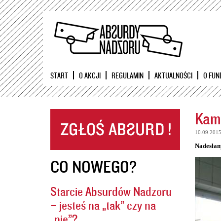
START
O AKCJI
REGULAMIN
AKTUALNOŚCI
O FUN
Kame
10.09.201
Nadesłan
CO NOWEGO?
Starcie Absurdów Nadzoru
– jesteś na „tak” czy na
„nie”?