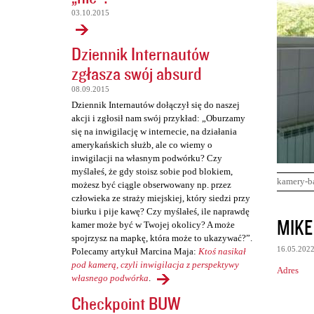
03.10.2015
Dziennik Internautów
zgłasza swój absurd
08.09.2015
Dziennik Internautów dołączył się do naszej
akcji i zgłosił nam swój przykład: „Oburzamy
się na inwigilację w internecie, na działania
amerykańskich służb, ale co wiemy o
inwigilacji na własnym podwórku? Czy
myślałeś, że gdy stoisz sobie pod blokiem,
kamery-b
możesz być ciągle obserwowany np. przez
człowieka ze straży miejskiej, który siedzi przy
biurku i pije kawę? Czy myślałeś, ile naprawdę
K
MIKE
kamer może być w Twojej okolicy? A może
o
spojrzysz na mapkę, która może to ukazywać?”.
16.05.202
Polecamy artykuł Marcina Maja:
Ktoś nasikał
m
pod kamerą, czyli inwigilacja z perspektywy
Adres
e
własnego podwórka
.
n
Checkpoint BUW