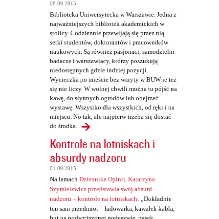
t
08.09.2015
a
Biblioteka Uniwersytecka w Warszawie. Jedna z
najważniejszych bibliotek akademickich w
r
stolicy. Codziennie przewijają się przez nią
z
setki studentów, doktorantów i pracowników
naukowych. Są również pasjonaci, samodzielni
e
badacze i warszawiacy, którzy poszukują
niedostępnych gdzie indziej pozycji.
Wycieczka po mieście bez wizyty w BUW-ie też
się nie liczy. W wolnej chwili można tu pójść na
kawę, do słynnych ogrodów lub obejrzeć
wystawę. Wszystko dla wszystkich, od ręki i na
miejscu. No tak, ale najpierw trzeba się dostać
do środka.
Kontrole na lotniskach i
absurdy nadzoru
01.09.2015
Na łamach
Dziennika Opinii, Katarzyna
Szymielewicz przedstawia swój absurd
nadzoru – kontrole na lotniskach
: „Dokładnie
ten sam przedmiot – ładowarka, kawałek kabla,
but na podwyższonej podeszwie, pasek,