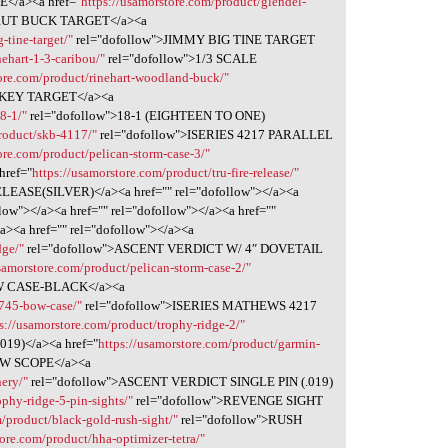
</a><a href="
https://usamorstore.com/product/glendel-
 RUT BUCK TARGET</a><a
-tine-target/"
rel="dofollow">JIMMY BIG TINE TARGET
nehart-1-3-caribou/"
rel="dofollow">1/3 SCALE
tore.com/product/rinehart-woodland-buck/"
KEY TARGET</a><a
8-1/"
rel="dofollow">18-1 (EIGHTEEN TO ONE)
product/skb-4117/"
rel="dofollow">ISERIES 4217 PARALLEL
ore.com/product/pelican-storm-case-3/"
ref="
https://usamorstore.com/product/tru-fire-release/"
ASE(SILVER)</a><a href="" rel="dofollow"></a><a
llow"></a><a href="" rel="dofollow"></a><a href=""
/a><a href="" rel="dofollow"></a><a
dge/"
rel="dofollow">ASCENT VERDICT W/ 4″ DOVETAIL
usamorstore.com/product/pelican-storm-case-2/"
OW CASE-BLACK</a><a
1745-bow-case/"
rel="dofollow">ISERIES MATHEWS 4217
s://usamorstore.com/product/trophy-ridge-2/"
19)</a><a href="
https://usamorstore.com/product/garmin-
OW SCOPE</a><a
hery/"
rel="dofollow">ASCENT VERDICT SINGLE PIN (.019)
ophy-ridge-5-pin-sights/"
rel="dofollow">REVENGE SIGHT
m/product/black-gold-rush-sight/"
rel="dofollow">RUSH
tore.com/product/hha-optimizer-tetra/"