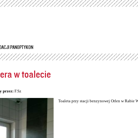
Przejdź
do
treści
DACJI PANOPTYKON
ra w toalecie
5
y przez:
F.Sz
Toaleta przy stacji benzynowej Orlen w Rabie 