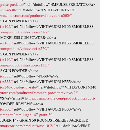
pulse-predator/"
rel="dofollow">IMPULSE PREDATOR</a>
uori-n530/"
rel="dofollow">VIHTAVUORI N530
://usamorstore.com/product/vihtavuori-n565/"
SS GUN POWDER</a><a
i-n105/"
rel="dofollow">VIHTAVUORI N105 SMOKELESS
.com/product/vihtavuori-n32c/"
R SMOKELESS GUN POWDER</a><a
i-n165/"
rel="dofollow">VIHTAVUORI N165 SMOKELESS
.com/product/vihtavuori-n570/"
SS GUN POWDER</a><a
i-n140/"
rel="dofollow">VIHTAVUORI N140 SMOKELESS
.com/product/vihtavuori-n133/"
SS GUN POWDER</a><a
i-n555/"
rel="dofollow">N568</a><a
i-n555/"
rel="dofollow">VIHTAVUORI N555</a><a
i-n340-powder-for-sale/"
rel="dofollow">VIHTAVUORI N340
rstore.com/product/vihtavuori-powder-reviews-2/"
S</a><a href="
https://usamorstore.com/product/vihtavuori-
I POWDER REVIEWS</a><a
i-n560/"
rel="dofollow">VIHTAVUORI N560</a><a
r-ranger-9mm-luger-147-grain-50...
LUGER 147 GRAIN 50 ROUNDS T-SERIES JACKETED
samorstore.com/product/wasr-10-2/"
rel="dofollow">FIME