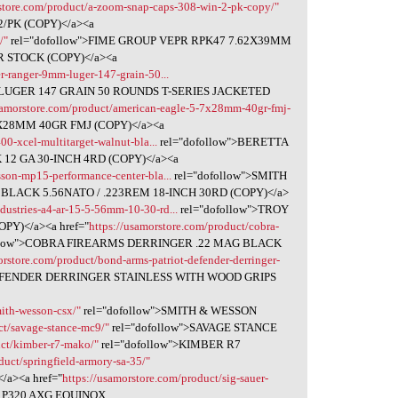
rstore.com/product/a-zoom-snap-caps-308-win-2-pk-copy/"
2/PK (COPY)</a><a
/"
rel="dofollow">FIME GROUP VEPR RPK47 7.62X39MM
 STOCK (COPY)</a><a
r-ranger-9mm-luger-147-grain-50...
LUGER 147 GRAIN 50 ROUNDS T-SERIES JACKETED
samorstore.com/product/american-eagle-5-7x28mm-40gr-fmj-
X28MM 40GR FMJ (COPY)</a><a
00-xcel-multitarget-walnut-bla...
rel="dofollow">BERETTA
2 GA 30-INCH 4RD (COPY)</a><a
sson-mp15-performance-center-bla...
rel="dofollow">SMITH
ACK 5.56NATO / .223REM 18-INCH 30RD (COPY)</a>
ndustries-a4-ar-15-5-56mm-10-30-rd...
rel="dofollow">TROY
PY)</a><a href="
https://usamorstore.com/product/cobra-
ollow">COBRA FIREARMS DERRINGER .22 MAG BLACK
orstore.com/product/bond-arms-patriot-defender-derringer-
DEFENDER DERRINGER STAINLESS WITH WOOD GRIPS
mith-wesson-csx/"
rel="dofollow">SMITH & WESSON
ct/savage-stance-mc9/"
rel="dofollow">SAVAGE STANCE
uct/kimber-r7-mako/"
rel="dofollow">KIMBER R7
duct/springfield-armory-sa-35/"
a><a href="
https://usamorstore.com/product/sig-sauer-
R P320 AXG EQUINOX