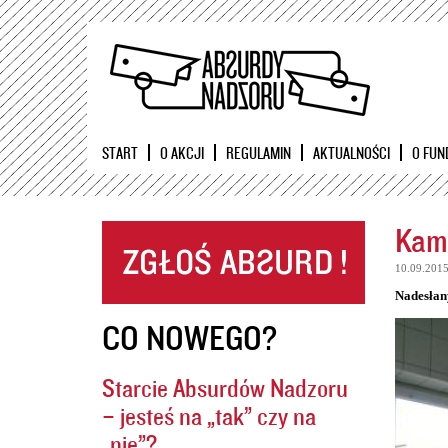
START
O AKCJI
REGULAMIN
AKTUALNOŚCI
O FUN
Kame
10.09.201
Nadesłan
CO NOWEGO?
Starcie Absurdów Nadzoru
– jesteś na „tak” czy na
„nie”?