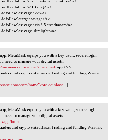
"
rel="dofollow">winchester ammunition</a>
"
rel="dofollow">410 slug</a>
"dofollow">savage a22</a>
"dofollow">target savage</a>
"dofollow">savage axis 6.5 creedmoor</a>
"dofollow">savage ultralight</a>
 app, MetaMask equips you with a key vault, secure login,
u need to manage your digital assets.
com/metamaskapp/home">metamask
app</a> |
 traders and crypto enthusiasts. Trading and funding What are
m/procoinbasecom/home">pro.coinbase...
|
 app, MetaMask equips you with a key vault, secure login,
u need to manage your digital assets.
askapp/home
 traders and crypto enthusiasts. Trading and funding What are
nbasecom/home