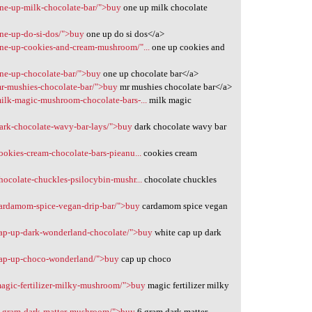
one-up-milk-chocolate-bar/">buy
one up milk chocolate
one-up-do-si-dos/">buy
one up do si dos</a>
one-up-cookies-and-cream-mushroom/"...
one up cookies and
one-up-chocolate-bar/">buy
one up chocolate bar</a>
mr-mushies-chocolate-bar/">buy
mr mushies chocolate bar</a>
milk-magic-mushroom-chocolate-bars-...
milk magic
dark-chocolate-wavy-bar-lays/">buy
dark chocolate wavy bar
ookies-cream-chocolate-bars-pieanu...
cookies cream
hocolate-chuckles-psilocybin-mushr...
chocolate chuckles
cardamom-spice-vegan-drip-bar/">buy
cardamom spice vegan
cap-up-dark-wonderland-chocolate/">buy
white cap up dark
/cap-up-choco-wonderland/">buy
cap up choco
magic-fertilizer-milky-mushroom/">buy
magic fertilizer milky
/6-gram-dark-matter-mushroom/">buy
6 gram dark matter