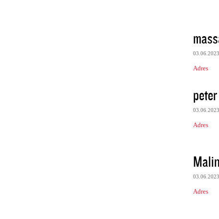
massa
03.06.202
Adres
peter
03.06.202
Adres
Mali
03.06.202
Adres