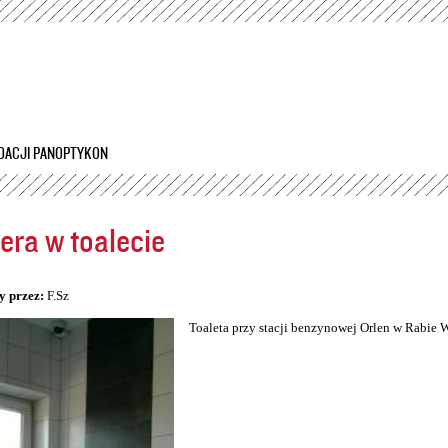
Przejdź
do
treści
DACJI PANOPTYKON
ra w toalecie
5
y przez:
F.Sz
Toaleta przy stacji benzynowej Orlen w Rabie 