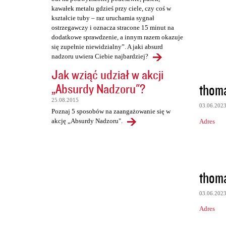
kawałek metalu gdzieś przy ciele, czy coś w
kształcie tuby – raz uruchamia sygnał
ostrzegawczy i oznacza stracone 15 minut na
dodatkowe sprawdzenie, a innym razem okazuje
się zupełnie niewidzialny”. A jaki absurd
nadzoru uwiera Ciebie najbardziej?
Jak wziąć udział w akcji
thoma
„Absurdy Nadzoru"?
25.08.2015
03.06.202
Poznaj 5 sposobów na zaangażowanie się w
akcję „Absurdy Nadzoru".
Adres
thoma
03.06.202
Adres