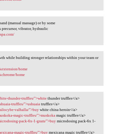
 hand (manual massage) or by some
precursor, vibrator, hydraulic
espa.com/
wth while building stronger relationships within your team or
skextension/home
skchrrome/home
hite-thunder-truffles/">white
thunder truffles</a>
shuaia-truffles/">ushuaia
truffles</a>
silocybe-valhalla/">buy
white china heroin</a>
muskoka-magic-truffles/">muskoka
magic truffles</a>
/microdosing-pack-6x-1-gram/">buy
microdosing pack-6x 1-
mexicana-magic-truffles/">buy
mexicana magic truffles</a>