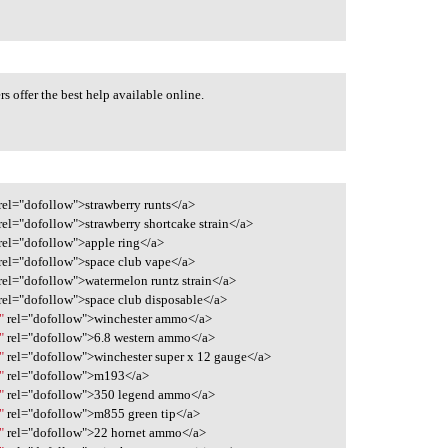
s offer the best help available online.
rel="dofollow">strawberry runts</a>
rel="dofollow">strawberry shortcake strain</a>
rel="dofollow">apple ring</a>
rel="dofollow">space club vape</a>
rel="dofollow">watermelon runtz strain</a>
rel="dofollow">space club disposable</a>
"
rel="dofollow">winchester ammo</a>
"
rel="dofollow">6.8 western ammo</a>
"
rel="dofollow">winchester super x 12 gauge</a>
"
rel="dofollow">m193</a>
"
rel="dofollow">350 legend ammo</a>
"
rel="dofollow">m855 green tip</a>
"
rel="dofollow">22 hornet ammo</a>