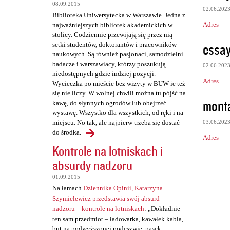
t
08.09.2015
02.06.202
a
Biblioteka Uniwersytecka w Warszawie. Jedna z
Adres
najważniejszych bibliotek akademickich w
r
stolicy. Codziennie przewijają się przez nią
z
essay
setki studentów, doktorantów i pracowników
naukowych. Są również pasjonaci, samodzielni
e
badacze i warszawiacy, którzy poszukują
02.06.202
niedostępnych gdzie indziej pozycji.
Adres
Wycieczka po mieście bez wizyty w BUW-ie też
się nie liczy. W wolnej chwili można tu pójść na
mont
kawę, do słynnych ogrodów lub obejrzeć
wystawę. Wszystko dla wszystkich, od ręki i na
03.06.202
miejscu. No tak, ale najpierw trzeba się dostać
do środka.
Adres
Kontrole na lotniskach i
absurdy nadzoru
01.09.2015
Na łamach
Dziennika Opinii, Katarzyna
Szymielewicz przedstawia swój absurd
nadzoru – kontrole na lotniskach
: „Dokładnie
ten sam przedmiot – ładowarka, kawałek kabla,
but na podwyższonej podeszwie, pasek,