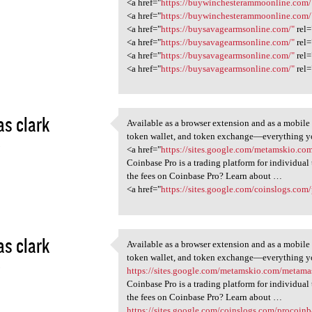
<a href="
https://buywinchesterammoonline.com/
<a href="
https://buywinchesterammoonline.com/
<a href="
https://buysavagearmsonline.com/"
rel=
<a href="
https://buysavagearmsonline.com/"
rel=
<a href="
https://buysavagearmsonline.com/"
rel=
<a href="
https://buysavagearmsonline.com/"
rel=
s clark
Available as a browser extension and as a mobile
Available as a browser
token wallet, and token exchange—everything yo
3
<a href="
https://sites.google.com/metamskio.
Coinbase Pro is a trading platform for individual
the fees on Coinbase Pro? Learn about …
<a href="
https://sites.google.com/coinslogs.co
s clark
Available as a browser extension and as a mobile
Available as a browser
token wallet, and token exchange—everything yo
3
https://sites.google.com/metamskio.com/metam
Coinbase Pro is a trading platform for individual
the fees on Coinbase Pro? Learn about …
https://sites.google.com/coinslogs.com/procoi