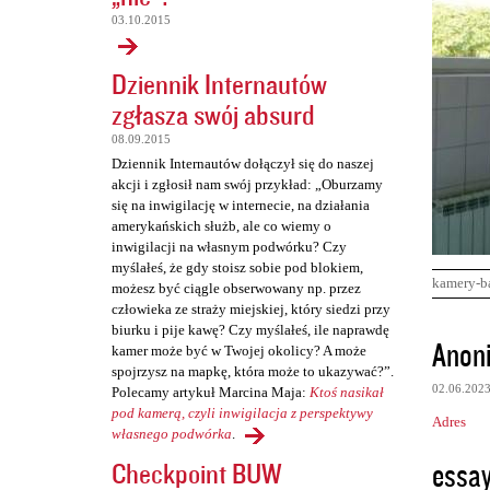
03.10.2015
Dziennik Internautów
zgłasza swój absurd
08.09.2015
Dziennik Internautów dołączył się do naszej
akcji i zgłosił nam swój przykład: „Oburzamy
się na inwigilację w internecie, na działania
amerykańskich służb, ale co wiemy o
inwigilacji na własnym podwórku? Czy
myślałeś, że gdy stoisz sobie pod blokiem,
kamery-b
możesz być ciągle obserwowany np. przez
człowieka ze straży miejskiej, który siedzi przy
biurku i pije kawę? Czy myślałeś, ile naprawdę
K
Anon
kamer może być w Twojej okolicy? A może
o
spojrzysz na mapkę, która może to ukazywać?”.
02.06.202
Polecamy artykuł Marcina Maja:
Ktoś nasikał
m
pod kamerą, czyli inwigilacja z perspektywy
Adres
e
własnego podwórka
.
n
essay
Checkpoint BUW