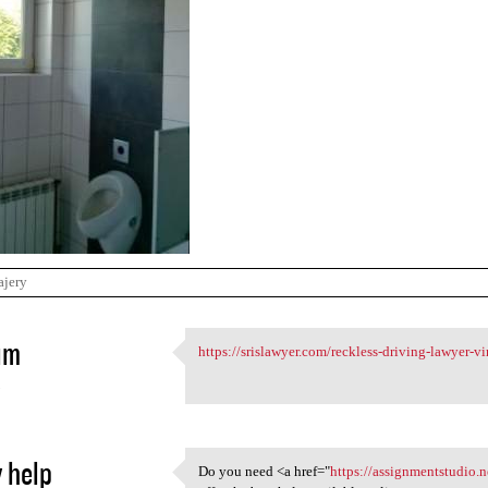
ajery
im
https://srislawyer.com/reckless-driving-lawyer-vir
https://srislawyer.com
3
 help
Do you need <a href="
https://assignmentstudio.n
Do you need <a href="https:/