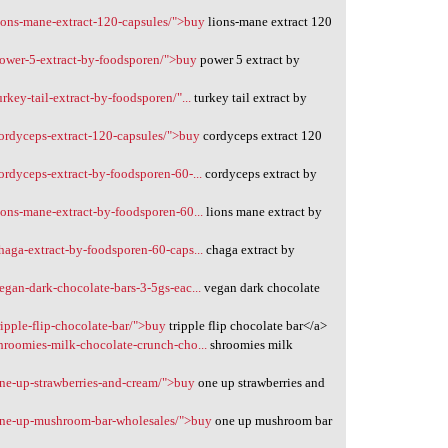
lions-mane-extract-120-capsules/">buy
lions-mane extract 120
power-5-extract-by-foodsporen/">buy
power 5 extract by
rkey-tail-extract-by-foodsporen/"...
turkey tail extract by
cordyceps-extract-120-capsules/">buy
cordyceps extract 120
ordyceps-extract-by-foodsporen-60-...
cordyceps extract by
ions-mane-extract-by-foodsporen-60...
lions mane extract by
haga-extract-by-foodsporen-60-caps...
chaga extract by
egan-dark-chocolate-bars-3-5gs-eac...
vegan dark chocolate
ipple-flip-chocolate-bar/">buy
tripple flip chocolate bar</a>
hroomies-milk-chocolate-crunch-cho...
shroomies milk
one-up-strawberries-and-cream/">buy
one up strawberries and
/one-up-mushroom-bar-wholesales/">buy
one up mushroom bar