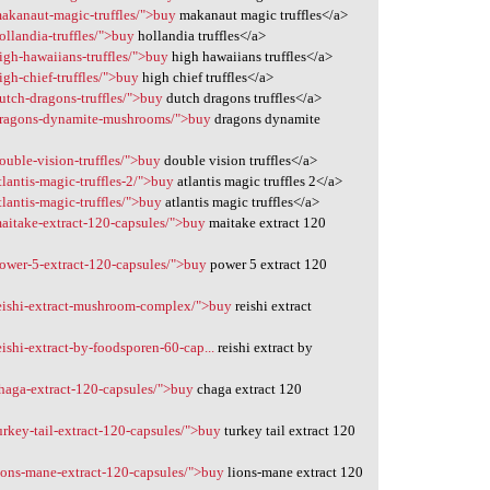
makanaut-magic-truffles/">buy
makanaut magic truffles</a>
ollandia-truffles/">buy
hollandia truffles</a>
igh-hawaiians-truffles/">buy
high hawaiians truffles</a>
gh-chief-truffles/">buy
high chief truffles</a>
utch-dragons-truffles/">buy
dutch dragons truffles</a>
/dragons-dynamite-mushrooms/">buy
dragons dynamite
ouble-vision-truffles/">buy
double vision truffles</a>
lantis-magic-truffles-2/">buy
atlantis magic truffles 2</a>
lantis-magic-truffles/">buy
atlantis magic truffles</a>
maitake-extract-120-capsules/">buy
maitake extract 120
power-5-extract-120-capsules/">buy
power 5 extract 120
reishi-extract-mushroom-complex/">buy
reishi extract
ishi-extract-by-foodsporen-60-cap...
reishi extract by
chaga-extract-120-capsules/">buy
chaga extract 120
urkey-tail-extract-120-capsules/">buy
turkey tail extract 120
lions-mane-extract-120-capsules/">buy
lions-mane extract 120