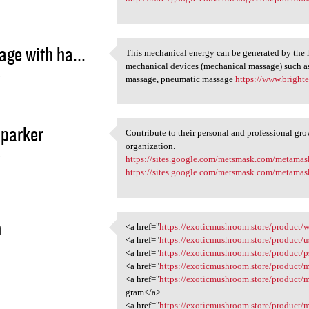
ge with ha...
This mechanical energy can be generated by the
This mechanical energy can be
mechanical devices (mechanical massage) such as 
3
massage, pneumatic massage
https://www.bright
 parker
Contribute to their personal and professional gro
Contribute to their personal
organization.
3
https://sites.google.com/metsmask.com/metama
https://sites.google.com/metsmask.com/metama
n
<a href="
https://exoticmushroom.store/product/w
<a href="https:/
<a href="
https://exoticmushroom.store/product/u
3
<a href="
https://exoticmushroom.store/product/p
<a href="
https://exoticmushroom.store/product/
<a href="
https://exoticmushroom.store/product
gram</a>
<a href="
https://exoticmushroom.store/product/