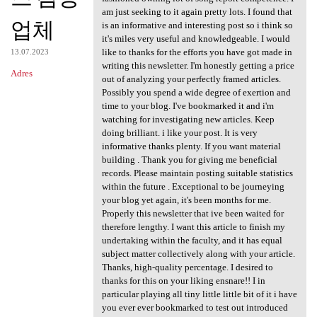
am just seeking to it again pretty lots. I found that
업체
is an informative and interesting post so i think so
it's miles very useful and knowledgeable. I would
like to thanks for the efforts you have got made in
13.07.2023
writing this newsletter. I'm honestly getting a price
Adres
out of analyzing your perfectly framed articles.
Possibly you spend a wide degree of exertion and
time to your blog. I've bookmarked it and i'm
watching for investigating new articles. Keep
doing brilliant. i like your post. It is very
informative thanks plenty. If you want material
building . Thank you for giving me beneficial
records. Please maintain posting suitable statistics
within the future . Exceptional to be journeying
your blog yet again, it's been months for me.
Properly this newsletter that ive been waited for
therefore lengthy. I want this article to finish my
undertaking within the faculty, and it has equal
subject matter collectively along with your article.
Thanks, high-quality percentage. I desired to
thanks for this on your liking ensnare!! I in
particular playing all tiny little little bit of it i have
you ever ever bookmarked to test out introduced