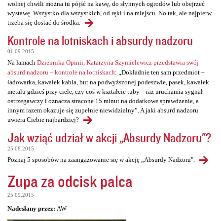
wolnej chwili można tu pójść na kawę, do słynnych ogrodów lub obejrzeć
wystawę. Wszystko dla wszystkich, od ręki i na miejscu. No tak, ale najpierw
trzeba się dostać do środka.
Kontrole na lotniskach i absurdy nadzoru
01.09.2015
Na łamach
Dziennika Opinii, Katarzyna Szymielewicz przedstawia swój
absurd nadzoru – kontrole na lotniskach
: „Dokładnie ten sam przedmiot –
ładowarka, kawałek kabla, but na podwyższonej podeszwie, pasek, kawałek
metalu gdzieś przy ciele, czy coś w kształcie tuby – raz uruchamia sygnał
ostrzegawczy i oznacza stracone 15 minut na dodatkowe sprawdzenie, a
innym razem okazuje się zupełnie niewidzialny”. A jaki absurd nadzoru
uwiera Ciebie najbardziej?
Jak wziąć udział w akcji „Absurdy Nadzoru"?
25.08.2015
Poznaj 5 sposobów na zaangażowanie się w akcję „Absurdy Nadzoru".
Zupa za odcisk palca
25.09.2015
Nadesłany przez:
AW