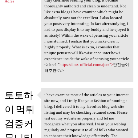
truly cherished reading your blog. It became
Adres
thoroughly authored and clean to undertand. Not
like extra blogs i have examine which might be
absolutely now not tht excellent. I also located
your posts very interesting. In fact after studying, i
had to pass display it to my buddy and he ejoyed it
as nicely! Within the wake of perusing your article
i was stunned. I realize that you make clear it
highly properly. What is extra, i consider that
unique perusers will likewise encounter how i
experience inside the wake of perusing your article
<a href="
https://dmx-official.com/ajcc/">
안전놀이
터추천</a>
토토하
i have examine most of the articles to your internet
i have examine most of the
site now, and i truly like your fashion of running a
이 먹튀
blog. I delivered it to my favorites blog web site
listing and may be checking returned soon. Please
test out my website as properly and let me
검증커
recognize what you observed. I visit your weblog
regularly and propose it to all of folks who wanted
뮤니티
to enhance their knowledge effectively. The