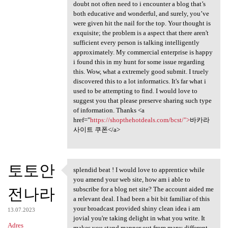
doubt not often need to i encounter a blog that’s
both educative and wonderful, and surely, you’ve
were given hit the nail for the top. Your thought is
exquisite; the problem is a aspect that there aren't
sufficient every person is talking intelligently
approximately. My commercial enterprise is happy
i found this in my hunt for some issue regarding
this. Wow, what a extremely good submit. I truely
discovered this to a lot informatics. It's far what i
used to be attempting to find. I would love to
suggest you that please preserve sharing such type
of information. Thanks <a
href="
https://shopthehotdeals.com/bcst/">
바카라
사이트 쿠폰</a>
토토안
splendid beat ! I would love to apprentice while
splendid beat ! I would love
you amend your web site, how am i able to
전나라
subscribe for a blog net site? The account aided me
a relevant deal. I had been a bit bit familiar of this
your broadcast provided shiny clean idea i am
13.07.2023
jovial you're taking delight in what you write. It
Adres
makes you stand manner out from many different