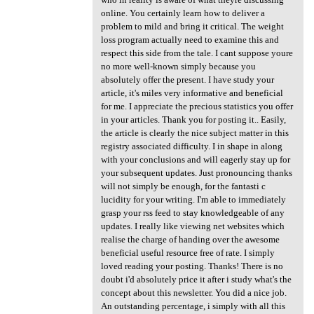
online. You certainly learn how to deliver a
problem to mild and bring it critical. The weight
loss program actually need to examine this and
respect this side from the tale. I cant suppose youre
no more well-known simply because you
absolutely offer the present. I have study your
article, it's miles very informative and beneficial
for me. I appreciate the precious statistics you offer
in your articles. Thank you for posting it.. Easily,
the article is clearly the nice subject matter in this
registry associated difficulty. I in shape in along
with your conclusions and will eagerly stay up for
your subsequent updates. Just pronouncing thanks
will not simply be enough, for the fantasti c
lucidity for your writing. I'm able to immediately
grasp your rss feed to stay knowledgeable of any
updates. I really like viewing net websites which
realise the charge of handing over the awesome
beneficial useful resource free of rate. I simply
loved reading your posting. Thanks! There is no
doubt i'd absolutely price it after i study what's the
concept about this newsletter. You did a nice job.
An outstanding percentage, i simply with all this