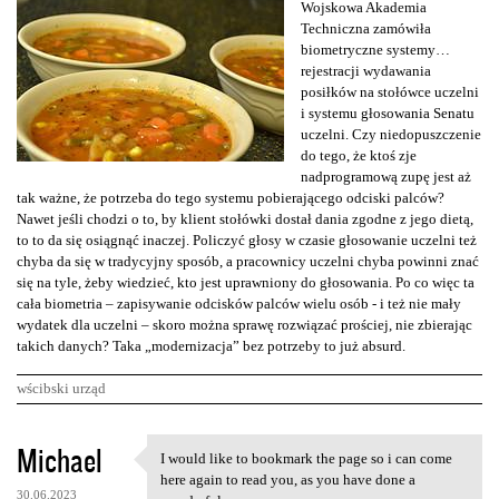
Wojskowa Akademia
Techniczna zamówiła
biometryczne systemy…
rejestracji wydawania
posiłków na stołówce uczelni
i systemu głosowania Senatu
uczelni. Czy niedopuszczenie
do tego, że ktoś zje
nadprogramową zupę jest aż
tak ważne, że potrzeba do tego systemu pobierającego odciski palców?
Nawet jeśli chodzi o to, by klient stołówki dostał dania zgodne z jego dietą,
to to da się osiągnąć inaczej. Policzyć głosy w czasie głosowanie uczelni też
chyba da się w tradycyjny sposób, a pracownicy uczelni chyba powinni znać
się na tyle, żeby wiedzieć, kto jest uprawniony do głosowania. Po co więc ta
cała biometria – zapisywanie odcisków palców wielu osób - i też nie mały
wydatek dla uczelni – skoro można sprawę rozwiązać prościej, nie zbierając
takich danych? Taka „modernizacja” bez potrzeby to już absurd.
wścibski urząd
K
Michael
I would like to bookmark the page so i can come
I would like to bookmark the
o
here again to read you, as you have done a
30.06.2023