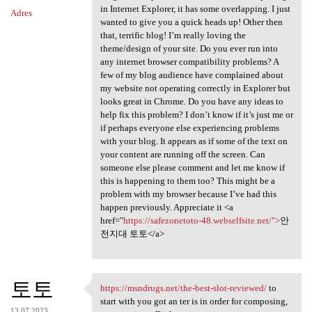
in Internet Explorer, it has some overlapping. I just
Adres
wanted to give you a quick heads up! Other then
that, terrific blog! I’m really loving the
theme/design of your site. Do you ever run into
any internet browser compatibility problems? A
few of my blog audience have complained about
my website not operating correctly in Explorer but
looks great in Chrome. Do you have any ideas to
help fix this problem? I don’t know if it’s just me or
if perhaps everyone else experiencing problems
with your blog. It appears as if some of the text on
your content are running off the screen. Can
someone else please comment and let me know if
this is happening to them too? This might be a
problem with my browser because I’ve had this
happen previously. Appreciate it <a
href="
https://safezonetoto-48.webselfsite.net/">
안
전지대 토토</a>
토토
https://msndrugs.net/the-best-slot-reviewed/
to
https://msndrugs.net/the-best
start with you got an ter is in order for composing,
13.07.2023