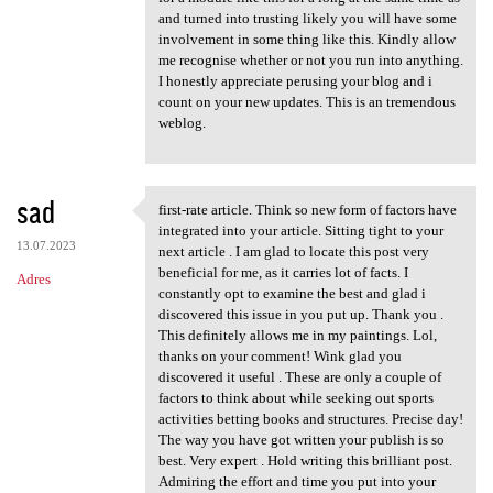
and turned into trusting likely you will have some
involvement in some thing like this. Kindly allow
me recognise whether or not you run into anything.
I honestly appreciate perusing your blog and i
count on your new updates. This is an tremendous
weblog.
sad
first-rate article. Think so new form of factors have
first-rate article. Think so
integrated into your article. Sitting tight to your
13.07.2023
next article . I am glad to locate this post very
beneficial for me, as it carries lot of facts. I
Adres
constantly opt to examine the best and glad i
discovered this issue in you put up. Thank you .
This definitely allows me in my paintings. Lol,
thanks on your comment! Wink glad you
discovered it useful . These are only a couple of
factors to think about while seeking out sports
activities betting books and structures. Precise day!
The way you have got written your publish is so
best. Very expert . Hold writing this brilliant post.
Admiring the effort and time you put into your