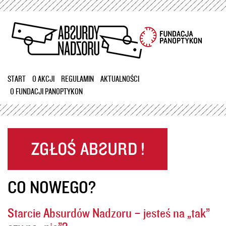
Przejdź
do
treści
START
O AKCJI
REGULAMIN
AKTUALNOŚCI
O FUNDACJI PANOPTYKON
CO NOWEGO?
Starcie Absurdów Nadzoru – jesteś na „tak”