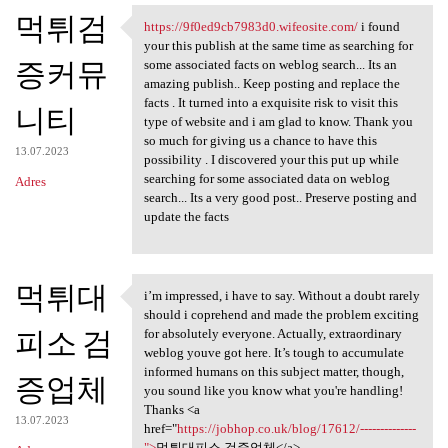
먹튀검
https://9f0ed9cb7983d0.wifeosite.com/
i found
https://9f0ed9cb7983d0
your this publish at the same time as searching for
증커뮤
some associated facts on weblog search... Its an
amazing publish.. Keep posting and replace the
facts . It turned into a exquisite risk to visit this
니티
type of website and i am glad to know. Thank you
so much for giving us a chance to have this
13.07.2023
possibility . I discovered your this put up while
searching for some associated data on weblog
Adres
search... Its a very good post.. Preserve posting and
update the facts
먹튀대
i’m impressed, i have to say. Without a doubt rarely
i’m impressed, i have to say.
should i coprehend and made the problem exciting
피소 검
for absolutely everyone. Actually, extraordinary
weblog youve got here. It’s tough to accumulate
informed humans on this subject matter, though,
증업체
you sound like you know what you're handling!
Thanks <a
13.07.2023
href="
https://jobhop.co.uk/blog/17612/--------------
">
먹튀대피소 검증업체</a>