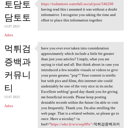
토담토
https://todamtoto.waterfall.social/post/546208
https://todamtoto.waterfall
having read this i assumed it was without a doubt
담토토
informative. I recognize you taking the time and
effort to place this information together.
13.07.2023
Adres
먹튀검
have you ever ever taken into consideration
have you ever ever taken into
approximately which include a little bit greater
증백과
than just your articles? I imply, what you are
saying is vital and all. But think about in case you
introduced a few notable visuals or videos to give
커뮤니
your posts greater, “pop”! Your content is terrific
but with pics and films, this internet site could
티
undeniably be one of the very nice in its niche.
Excellent weblog! good day thank you for giving
me beneficial records. Please keep posting
13.07.2023
desirable records within the future i'm able to visit
Adres
you frequently. Thank you. I'm also strolling the
web page. That is a related website, so please go to
once. Have a niceday! <a
href="
https://wke.lt/w/s/oep9Pu">
먹튀검증백과커