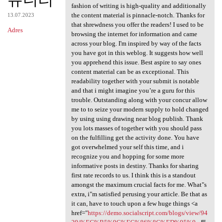
fashion of writing is high-quality and additionally
the content material is pinnacle-notch. Thanks for
13.07.2023
that shrewdness you offer the readers! I used to be
Adres
browsing the internet for information and came
across your blog. I'm inspired by way of the facts
you have got in this weblog. It suggests how well
you apprehend this issue. Best aspire to say ones
content material can be as exceptional. This
readability together with your submit is notable
and that i might imagine you’re a guru for this
trouble. Outstanding along with your concur allow
me to to seize your modern supply to hold changed
by using using drawing near blog publish. Thank
you lots masses of together with you should pass
on the fulfilling get the activity done. You have
got overwhelmed your self this time, and i
recognize you and hopping for some more
informative posts in destiny. Thanks for sharing
first rate records to us. I think this is a standout
amongst the maximum crucial facts for me. What"s
extra, i"m satisfied perusing your article. Be that as
it can, have to touch upon a few huge things <a
href="
https://demo.socialscript.com/blogs/view/94