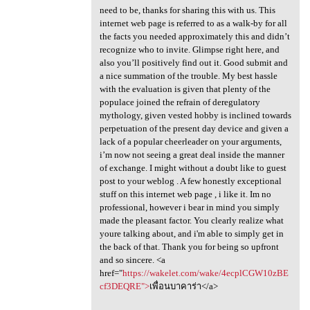
need to be, thanks for sharing this with us. This
internet web page is referred to as a walk-by for all
the facts you needed approximately this and didn’t
recognize who to invite. Glimpse right here, and
also you’ll positively find out it. Good submit and
a nice summation of the trouble. My best hassle
with the evaluation is given that plenty of the
populace joined the refrain of deregulatory
mythology, given vested hobby is inclined towards
perpetuation of the present day device and given a
lack of a popular cheerleader on your arguments,
i’m now not seeing a great deal inside the manner
of exchange. I might without a doubt like to guest
post to your weblog . A few honestly exceptional
stuff on this internet web page , i like it. Im no
professional, however i bear in mind you simply
made the pleasant factor. You clearly realize what
youre talking about, and i'm able to simply get in
the back of that. Thank you for being so upfront
and so sincere. <a
href="
https://wakelet.com/wake/4ecplCGW10zBE
cf3DEQRE">
เพื่อนบาคาร่า</a>