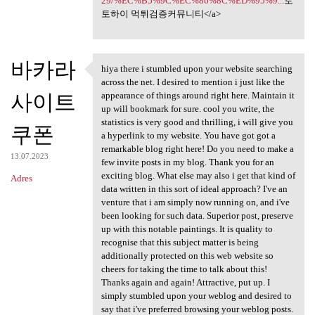
29/%EC%B5%9C%EC%86%8C%ED%95%9...
토
토하이 먹튀검증커뮤니티</a>
바카라
hiya there i stumbled upon your website searching
hiya there i stumbled upon
across the net. I desired to mention i just like the
사이트
appearance of things around right here. Maintain it
up will bookmark for sure. cool you write, the
statistics is very good and thrilling, i will give you
쿠폰
a hyperlink to my website. You have got got a
remarkable blog right here! Do you need to make a
13.07.2023
few invite posts in my blog. Thank you for an
exciting blog. What else may also i get that kind of
Adres
data written in this sort of ideal approach? I've an
venture that i am simply now running on, and i've
been looking for such data. Superior post, preserve
up with this notable paintings. It is quality to
recognise that this subject matter is being
additionally protected on this web website so
cheers for taking the time to talk about this!
Thanks again and again! Attractive, put up. I
simply stumbled upon your weblog and desired to
say that i've preferred browsing your weblog posts.