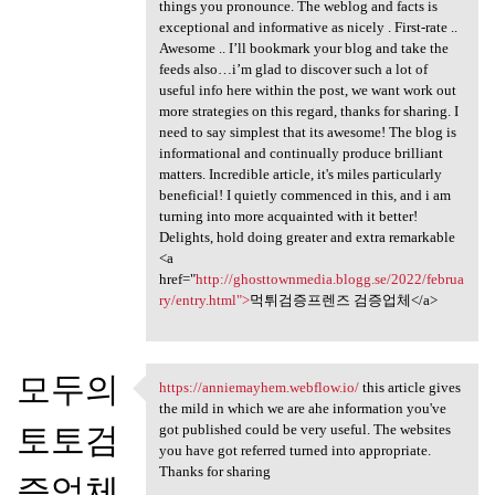
things you pronounce. The weblog and facts is
exceptional and informative as nicely . First-rate ..
Awesome .. I’ll bookmark your blog and take the
feeds also…i’m glad to discover such a lot of
useful info here within the post, we want work out
more strategies on this regard, thanks for sharing. I
need to say simplest that its awesome! The blog is
informational and continually produce brilliant
matters. Incredible article, it's miles particularly
beneficial! I quietly commenced in this, and i am
turning into more acquainted with it better!
Delights, hold doing greater and extra remarkable
<a
href="
http://ghosttownmedia.blogg.se/2022/februa
ry/entry.html">
먹튀검증프렌즈 검증업체</a>
모두의
https://anniemayhem.webflow.io/
this article gives
https://anniemayhem.webflow
the mild in which we are ahe information you've
토토검
got published could be very useful. The websites
you have got referred turned into appropriate.
Thanks for sharing
증업체