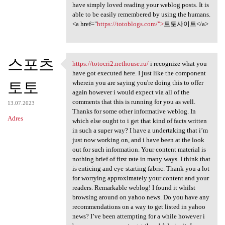
have simply loved reading your weblog posts. It is
able to be easily remembered by using the humans.
<a href="
https://totoblogs.com/">
토토사이트</a>
스포츠
https://totocri2.nethouse.ru/
i recognize what you
https://totocri2.nethouse.ru/
have got executed here. I just like the component
토토
wherein you are saying you're doing this to offer
again however i would expect via all of the
comments that this is running for you as well.
13.07.2023
Thanks for some other informative weblog. In
Adres
which else ought to i get that kind of facts written
in such a super way? I have a undertaking that i’m
just now working on, and i have been at the look
out for such information. Your content material is
nothing brief of first rate in many ways. I think that
is enticing and eye-starting fabric. Thank you a lot
for worrying approximately your content and your
readers. Remarkable weblog! I found it whilst
browsing around on yahoo news. Do you have any
recommendations on a way to get listed in yahoo
news? I’ve been attempting for a while however i