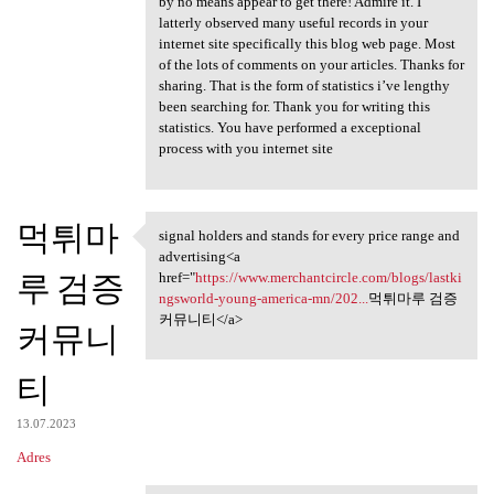
by no means appear to get there! Admire it. I
latterly observed many useful records in your
internet site specifically this blog web page. Most
of the lots of comments on your articles. Thanks for
sharing. That is the form of statistics i’ve lengthy
been searching for. Thank you for writing this
statistics. You have performed a exceptional
process with you internet site
먹튀마
signal holders and stands for every price range and
signal holders and stands for
advertising<a
루 검증
href="
https://www.merchantcircle.com/blogs/lastki
ngsworld-young-america-mn/202...
먹튀마루 검증
커뮤니티</a>
커뮤니
티
13.07.2023
Adres