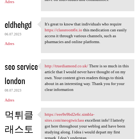
Adres
eldhehgd
It's great to know that individuals who require
It's great to know that
https://classroom6x.io
this medication can easily
06.07.2023
access it through various channels, such as
pharmacies and online platforms.
Adres
seo service
http://truediamond.co.uk/
There is so much in this
http://truediamond.co.uk/
article that I would never have thought of on my
london
own. Your content gives readers things to think
about in an interesting way. Thank you for your
clear information
08.07.2023
Adres
먹튀클
https://eee9e9bd2e6c.simbla-
https://eee9e9bd2e6c.simbla
sites.com/meogtwiclass
excellent info! I latterly
래스토
got here throughout your weblog and have been
studying along. I idea i would depart my first
remark. I don’t understan