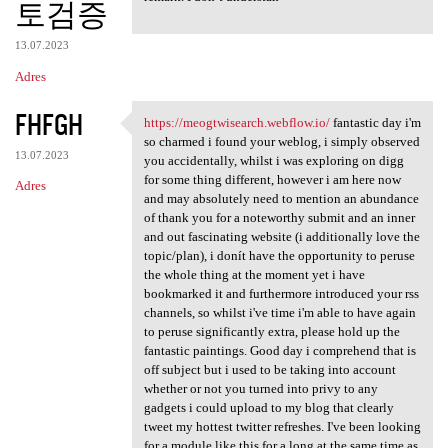
토검증
13.07.2023
Adres
FHFGH
https://meogtwisearch.webflow.io/
fantastic day i'm
https://meogtwisearch.webflow
so charmed i found your weblog, i simply observed
13.07.2023
you accidentally, whilst i was exploring on digg
for some thing different, however i am here now
Adres
and may absolutely need to mention an abundance
of thank you for a noteworthy submit and an inner
and out fascinating website (i additionally love the
topic/plan), i donít have the opportunity to peruse
the whole thing at the moment yet i have
bookmarked it and furthermore introduced your rss
channels, so whilst i've time i'm able to have again
to peruse significantly extra, please hold up the
fantastic paintings. Good day i comprehend that is
off subject but i used to be taking into account
whether or not you turned into privy to any
gadgets i could upload to my blog that clearly
tweet my hottest twitter refreshes. I've been looking
for a module like this for a long at the same time as