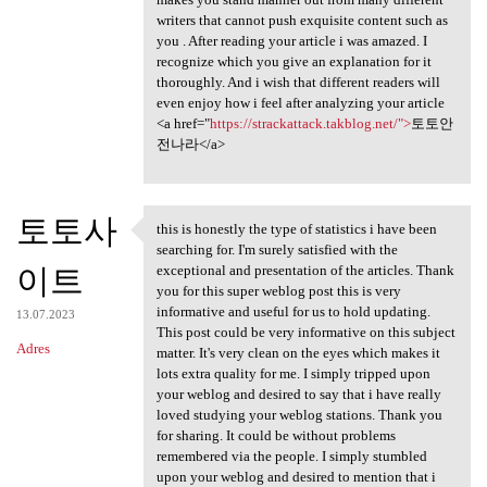
writers that cannot push exquisite content such as
you . After reading your article i was amazed. I
recognize which you give an explanation for it
thoroughly. And i wish that different readers will
even enjoy how i feel after analyzing your article
<a href="
https://strackattack.takblog.net/">
토토안
전나라</a>
토토사
this is honestly the type of statistics i have been
this is honestly the type of
searching for. I'm surely satisfied with the
이트
exceptional and presentation of the articles. Thank
you for this super weblog post this is very
informative and useful for us to hold updating.
13.07.2023
This post could be very informative on this subject
Adres
matter. It's very clean on the eyes which makes it
lots extra quality for me. I simply tripped upon
your weblog and desired to say that i have really
loved studying your weblog stations. Thank you
for sharing. It could be without problems
remembered via the people. I simply stumbled
upon your weblog and desired to mention that i