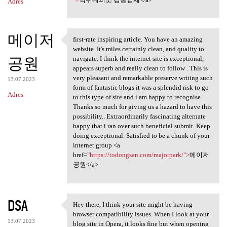
Adres
메이저
first-rate inspiring article. You have an amazing
first-rate inspiring article.
website. It's miles certainly clean, and quality to
공원
navigate. I think the internet site is exceptional,
appears superb and really clean to follow . This is
very pleasant and remarkable preserve writing such
13.07.2023
form of fantastic blogs it was a splendid risk to go
Adres
to this type of site and i am happy to recognise.
Thanks so much for giving us a hazard to have this
possibility.. Extraordinarily fascinating alternate
happy that i ran over such beneficial submit. Keep
doing exceptional. Satisfied to be a chunk of your
internet group <a
href="
https://todongsan.com/majorpark/">
메이저
공원</a>
DSA
Hey there, I think your site might be having
Hey there, I think your site
browser compatibility issues. When I look at your
13.07.2023
blog site in Opera, it looks fine but when opening