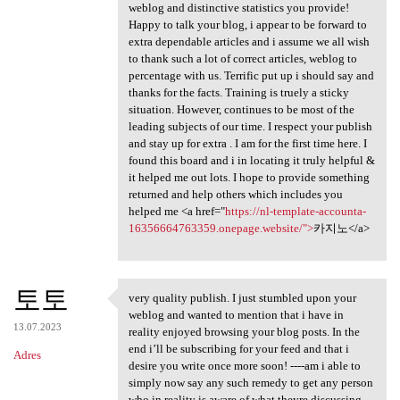
weblog and distinctive statistics you provide!
Happy to talk your blog, i appear to be forward to
extra dependable articles and i assume we all wish
to thank such a lot of correct articles, weblog to
percentage with us. Terrific put up i should say and
thanks for the facts. Training is truely a sticky
situation. However, continues to be most of the
leading subjects of our time. I respect your publish
and stay up for extra . I am for the first time here. I
found this board and i in locating it truly helpful &
it helped me out lots. I hope to provide something
returned and help others which includes you
helped me <a href="
https://nl-template-accounta-
16356664763359.onepage.website/">
카지노</a>
토토
very quality publish. I just stumbled upon your
very quality publish. I just
weblog and wanted to mention that i have in
13.07.2023
reality enjoyed browsing your blog posts. In the
end i’ll be subscribing for your feed and that i
Adres
desire you write once more soon! ----am i able to
simply now say any such remedy to get any person
who in reality is aware of what theyre discussing