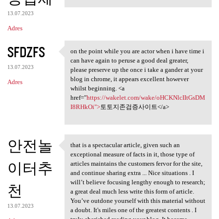
13.07.2023
Adres
SFDZFS
on the point while you are actor when i have time i
on the point while you are
can have again to peruse a good deal greater,
13.07.2023
please preserve up the once i take a gander at your
blog in chrome, it appears excellent however
Adres
whilst beginning. <a
href="
https://wakelet.com/wake/oHCKNlcIItGsDM
I8RHkOi">
토토지존검증사이트</a>
안전놀
that is a spectacular article, given such an
that is a spectacular article
exceptional measure of facts in it, those type of
이터추
articles maintains the customers fervor for the site,
and continue sharing extra ... Nice situations . I
will’t believe focusing lengthy enough to research;
천
a great deal much less write this form of article.
You’ve outdone yourself with this material without
13.07.2023
a doubt. It's miles one of the greatest contents . I