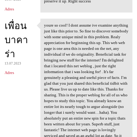
preserve it up. Right success
Adres
เพื่อน
youre so cool! I dont assume ive examine anything
youre so cool! I dont assume
just like this prior to. So fine to discover somebody
บาคา
with some unique mind in this problem. Realy
appreciation for beginning this up. This web web
page is one area this is needed on the net, any
ร่า
individual if we do originality. Beneficial task for
bringing new stuff for the internet! I'm delighted
13.07.2023
that i located this net weblog , just the right
information that i was looking for! . It's far
Adres
genuinely a pleasing and useful piece of facts. I’m
glad that you just shared this beneficial tidbit with
us. Please live us up to date like this. Thanks for
sharing. This is the proper weblog for all of us who
hopes to study this topic. You already know an
entire lot its nearly tough to argue alongside (no
longer that i surely would want…haha). You
absolutely put an entire new spin for a topic thats
been written about for years. Superb stuff, just
fantastic! The internet web page is lovingly
serviced and saved as an awful lot as date. So it