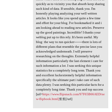
quickly as to vicinity you that absorb keep sharing
such kind of data. If sensible, thank you. I'm
honestly playing analyzing your well written
articles. It looks like you spend quite a few time
and effort for your blog. I've bookmarked it and i
am looking ahead to reading new articles. Preserve
up the good paintings. Incredible! I thanks your
weblog put up to this rely. It's been useful. My
blog: the way to run quicker--------there is lots of
different plans that resemble the precise laws you
acknowledged underneath. I will preserve
researching on the thoughts. Extremely helpful
information particularly the last element i care for
such information a lot. I was seeking this unique
statistics for a completely long term. Thank you
and excellent luckextremely helpful information
specifically the ultimate part i take care of such
data plenty. I was seeking this particular facts for a
completely long time. Thank you and top success
[url=
https://www.flipsnack.com/97F65B66AED/ne
w-flipbook.html]
토토[/url]