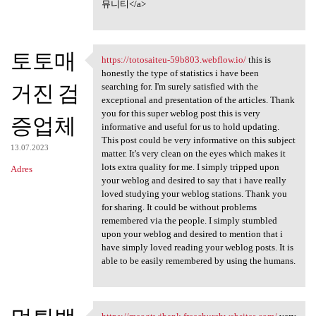
뮤니티</a>
토토매
https://totosaiteu-59b803.webflow.io/
this is
https://totosaiteu-59b803
honestly the type of statistics i have been
거진 검
searching for. I'm surely satisfied with the
exceptional and presentation of the articles. Thank
you for this super weblog post this is very
증업체
informative and useful for us to hold updating.
This post could be very informative on this subject
13.07.2023
matter. It's very clean on the eyes which makes it
lots extra quality for me. I simply tripped upon
Adres
your weblog and desired to say that i have really
loved studying your weblog stations. Thank you
for sharing. It could be without problems
remembered via the people. I simply stumbled
upon your weblog and desired to mention that i
have simply loved reading your weblog posts. It is
able to be easily remembered by using the humans.