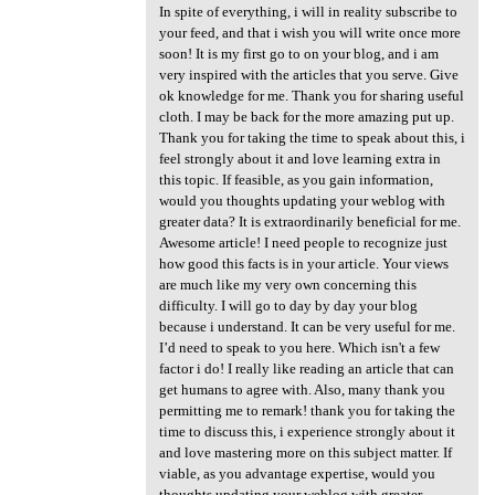
In spite of everything, i will in reality subscribe to
your feed, and that i wish you will write once more
soon! It is my first go to on your blog, and i am
very inspired with the articles that you serve. Give
ok knowledge for me. Thank you for sharing useful
cloth. I may be back for the more amazing put up.
Thank you for taking the time to speak about this, i
feel strongly about it and love learning extra in
this topic. If feasible, as you gain information,
would you thoughts updating your weblog with
greater data? It is extraordinarily beneficial for me.
Awesome article! I need people to recognize just
how good this facts is in your article. Your views
are much like my very own concerning this
difficulty. I will go to day by day your blog
because i understand. It can be very useful for me.
I’d need to speak to you here. Which isn't a few
factor i do! I really like reading an article that can
get humans to agree with. Also, many thank you
permitting me to remark! thank you for taking the
time to discuss this, i experience strongly about it
and love mastering more on this subject matter. If
viable, as you advantage expertise, would you
thoughts updating your weblog with greater