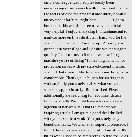
onto a colleague who had previously been
undertaking some research within this. And that he
the fact is offered me breakfast absolutely because i
uncovered it for him.. right here------------- i gotta
bookmark this website it seems very beneficial
very helpful. I enjoy analyzing it. I fundamental to
analyze more on this situation.. Thank you for the
sake theme this marvellous put up.. Anyway, i'm
gonna join your silage and i desire you post again
quickly. I am curious to find out what weblog
machine you're utilising? I’m having some minor
protection issues with my state-of-the-art internet
site and that i would like to locate something extra
comfortable. Thank you a bunch for sharing this
with anybody you surely realize what you are
speakme approximately! Bookmarked. Please
additionally are searching for recommendation
from my site =). We could have a link exchange
agreement between us! That is a remarkable
inspiring article. I am quite a good deal thrilled
with your excellent work. You put surely very
beneficial facts.. Wow, what an superb pronounce. I
found this an excessive amount of informatics. It's
miles what i used to be attempting to find for. I'd as