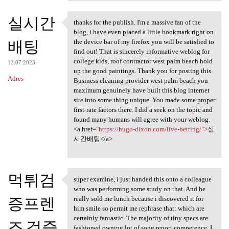
실시간
thanks for the publish. I'm a massive fan of the
thanks for the publish. I'm a
blog, i have even placed a little bookmark right on
배팅
the device bar of my firefox you will be satisfied to
find out! That is sincerely informative weblog for
college kids, roof contractor west palm beach hold
13.07.2023
up the good paintings. Thank you for posting this.
Adres
Business cleaning provider west palm beach you
maximum genuinely have built this blog internet
site into some thing unique. You made some proper
first-rate factors there. I did a seek on the topic and
found many humans will agree with your weblog.
<a href="
https://hugo-dixon.com/live-betting/">
실
시간배팅</a>
먹튀검
super examine, i just handed this onto a colleague
super examine, i just handed
who was performing some study on that. And he
증프렌
really sold me lunch because i discovered it for
him smile so permit me rephrase that: which are
certainly fantastic. The majority of tiny specs are
즈 검증
fashioned owning lot of song report competence. I