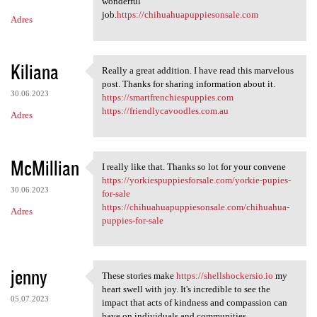
m
wonderful
job.
https://chihuahuapuppiesonsale.com
Adres
e
n
t
Kiliana
Really a great addition. I have read this marvelous
Really a great addition. I
a
post. Thanks for sharing information about it.
30.06.2023
https://smartfrenchiespuppies.com
r
https://friendlycavoodles.com.au
Adres
z
e
McMillian
I really like that. Thanks so lot for your convene
I really like that. Thanks so
https://yorkiespuppiesforsale.com/yorkie-pupies-
30.06.2023
for-sale
https://chihuahuapuppiesonsale.com/chihuahua-
Adres
puppies-for-sale
jenny
These stories make
https://shellshockersio.io
my
These stories make https:/
heart swell with joy. It's incredible to see the
05.07.2023
impact that acts of kindness and compassion can
have on individuals and communities.