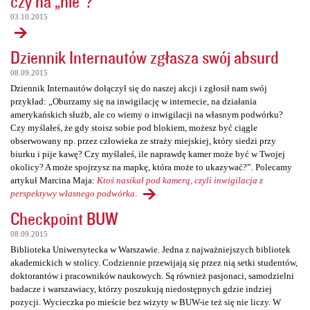
czy na „nie”?
03.10.2015
Dziennik Internautów zgłasza swój absurd
08.09.2015
Dziennik Internautów dołączył się do naszej akcji i zgłosił nam swój
przykład: „Oburzamy się na inwigilację w internecie, na działania
amerykańskich służb, ale co wiemy o inwigilacji na własnym podwórku?
Czy myślałeś, że gdy stoisz sobie pod blokiem, możesz być ciągle
obserwowany np. przez człowieka ze straży miejskiej, który siedzi przy
biurku i pije kawę? Czy myślałeś, ile naprawdę kamer może być w Twojej
okolicy? A może spojrzysz na mapkę, która może to ukazywać?”. Polecamy
artykuł Marcina Maja:
Ktoś nasikał pod kamerą, czyli inwigilacja z
perspektywy własnego podwórka
.
Checkpoint BUW
08.09.2015
Biblioteka Uniwersytecka w Warszawie. Jedna z najważniejszych bibliotek
akademickich w stolicy. Codziennie przewijają się przez nią setki studentów,
doktorantów i pracowników naukowych. Są również pasjonaci, samodzielni
badacze i warszawiacy, którzy poszukują niedostępnych gdzie indziej
pozycji. Wycieczka po mieście bez wizyty w BUW-ie też się nie liczy. W