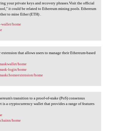
curing your private keys and recovery phrases.Visit the official
hpool," it could be related to Ethereum mining pools. Ethereum
ther to mine Ether (ETH) .
a-wallet/home
me
 extension that allows users to manage their Ethereum-based
amaskwallet/home
amask-login/home
tamaskchomeextension/home
reum's transition to a proof-of-stake (PoS) consensus
is a cryptocurrency wallet that provides a range of features
me
onchainn/home