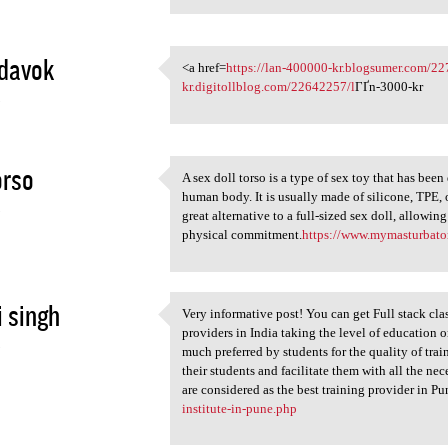
davok
<a href=
https://lan-400000-kr.blogsumer.com/2
<a href=https://lan-400000-kr
kr.digitollblog.com/22642257/l
ГҐn-3000-kr
3
orso
A sex doll torso is a type of sex toy that has been
A sex doll torso is a type of
human body. It is usually made of silicone, TPE, or
3
great alternative to a full-sized sex doll, allowin
physical commitment.
https://www.mymasturbator
i singh
Very informative post! You can get Full stack clas
Very informative post! You
providers in India taking the level of education on
3
much preferred by students for the quality of tra
their students and facilitate them with all the n
are considered as the best training provider in Pu
institute-in-pune.php