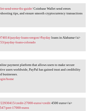
let-send-error-fix-guide/
Coinbase Wallet send errors
eshooting tips, and ensure smooth cryptocurrency transactions
22974014/payday-loans-oregon>Payday
loans in Alabama</a>
453/payday-loans-colorado
online payment platform that allows users to make secure
ctive users worldwide, PayPal has gained trust and credibility
nd businesses.
login/home
m/22930415/credit-27000-euros>credit
4500 euros</a>
547/pret-17000-euros