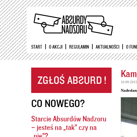
START
O AKCJI
REGULAMIN
AKTUALNOŚCI
O FUN
Kame
10.09.201
Nadesłan
CO NOWEGO?
Starcie Absurdów Nadzoru
– jesteś na „tak” czy na
„nie”?