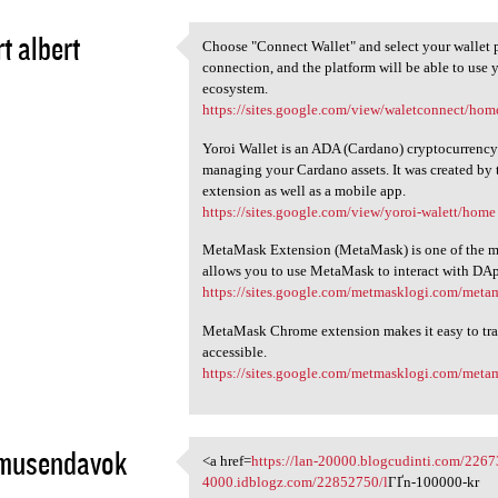
t albert
Choose "Connect Wallet" and select your wallet 
Choose "Connect Wallet" and
connection, and the platform will be able to use y
3
ecosystem.
https://sites.google.com/view/waletconnect/hom
Yoroi Wallet is an ADA (Cardano) cryptocurrency w
managing your Cardano assets. It was created b
extension as well as a mobile app.
https://sites.google.com/view/yoroi-walett/home
MetaMask Extension (MetaMask) is one of the mos
allows you to use MetaMask to interact with DAp
https://sites.google.com/metmasklogi.com/met
MetaMask Chrome extension makes it easy to tra
accessible.
https://sites.google.com/metmasklogi.com/met
musendavok
<a href=
https://lan-20000.blogcudinti.com/2267
<a href=https://lan-20000
4000.idblogz.com/22852750/l
ГҐn-100000-kr
3