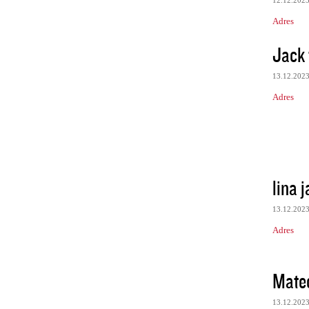
12.12.202
Adres
Jack 
13.12.202
Adres
lina 
13.12.202
Adres
Mate
13.12.202