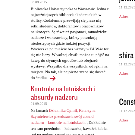
t
08.09.2015
a
11.12.202
Biblioteka Uniwersytecka w Warszawie. Jedna z
najważniejszych bibliotek akademickich w
r
Adres
stolicy. Codziennie przewijają się przez nią
z
setki studentów, doktorantów i pracowników
naukowych. Są również pasjonaci, samodzielni
e
badacze i warszawiacy, którzy poszukują
niedostępnych gdzie indziej pozycji.
Wycieczka po mieście bez wizyty w BUW-ie też
shira
się nie liczy. W wolnej chwili można tu pójść na
kawę, do słynnych ogrodów lub obejrzeć
11.12.202
wystawę. Wszystko dla wszystkich, od ręki i na
miejscu. No tak, ale najpierw trzeba się dostać
Adres
do środka.
Kontrole na lotniskach i
absurdy nadzoru
Cons
01.09.2015
Na łamach
Dziennika Opinii, Katarzyna
11.12.202
Szymielewicz przedstawia swój absurd
Adres
nadzoru – kontrole na lotniskach
: „Dokładnie
ten sam przedmiot – ładowarka, kawałek kabla,
but na podwyższonej podeszwie, pasek,