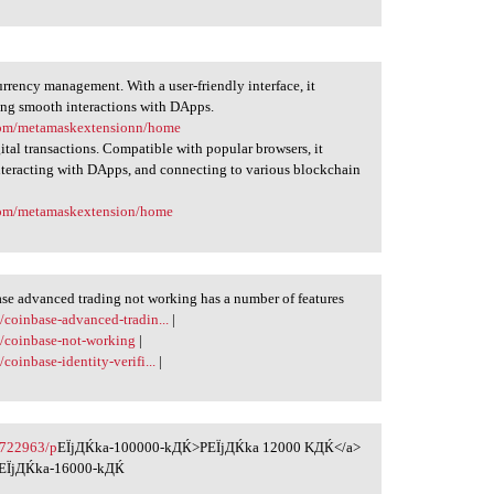
ency management. With a user-friendly interface, it
ing smooth interactions with DApps.
.com/metamaskextensionn/home
tal transactions. Compatible with popular browsers, it
interacting with DApps, and connecting to various blockchain
.com/metamaskextension/home
se advanced trading not working has a number of features
/coinbase-advanced-tradin...
|
g/coinbase-not-working
|
coinbase-identity-verifi...
|
2722963/p
ЕЇjДЌka-100000-kДЌ>PЕЇjДЌka 12000 KДЌ</a>
ЕЇjДЌka-16000-kДЌ