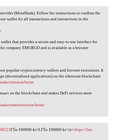
provider (MetaMask). Follow the instructions to confirm the
our wallet for all transactions and interactions in the
e
allet that provides a secure and easy-to-use interface for
y the company EMURGO and is available as a browser
t popular cryptocurrency wallets and browser extensions. It
ps (decentralized applications) on the ethereum blockchain.
amaskextension/home
nsact on the blockchain and makes DeFi services more
amaskcromeextension/home
3852/l
ГҐn-100000-kr>LГҐn 100000 kr</a>
https://lan-