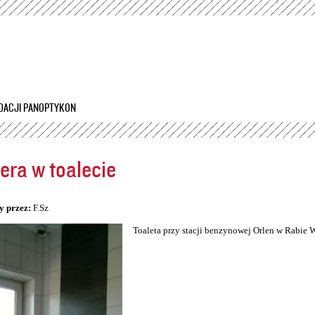
Przejdź
do
treści
DACJI PANOPTYKON
ra w toalecie
5
y przez:
F.Sz
Toaleta przy stacji benzynowej Orlen w Rabie 