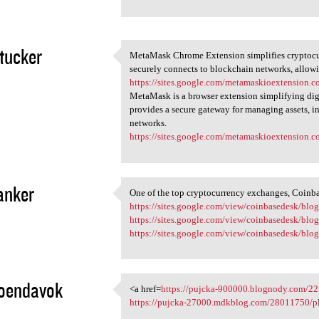
3
tucker
MetaMask Chrome Extension simplifies cryptocurr
MetaMask Chrome Extension
securely connects to blockchain networks, allow
3
https://sites.google.com/metamaskioextension
MetaMask is a browser extension simplifying digi
provides a secure gateway for managing assets, 
networks.
https://sites.google.com/metamaskioextension
janker
One of the top cryptocurrency exchanges, Coinba
One of the top cryptocurrency
https://sites.google.com/view/coinbasedesk/blog
3
https://sites.google.com/view/coinbasedesk/blo
https://sites.google.com/view/coinbasedesk/blog/
oendavok
<a href=
https://pujcka-900000.blognody.com/2
<a href=https://pujcka-900000
https://pujcka-27000.mdkblog.com/28011750/p
3