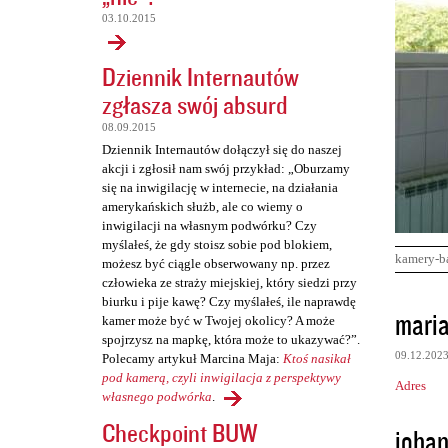
03.10.2015
Dziennik Internautów
zgłasza swój absurd
08.09.2015
Dziennik Internautów dołączył się do naszej
akcji i zgłosił nam swój przykład: „Oburzamy
się na inwigilację w internecie, na działania
amerykańskich służb, ale co wiemy o
inwigilacji na własnym podwórku? Czy
myślałeś, że gdy stoisz sobie pod blokiem,
kamery-b
możesz być ciągle obserwowany np. przez
człowieka ze straży miejskiej, który siedzi przy
biurku i pije kawę? Czy myślałeś, ile naprawdę
K
mari
kamer może być w Twojej okolicy? A może
o
spojrzysz na mapkę, która może to ukazywać?”.
09.12.202
Polecamy artykuł Marcina Maja:
Ktoś nasikał
m
pod kamerą, czyli inwigilacja z perspektywy
Adres
e
własnego podwórka
.
n
Checkpoint BUW
johan