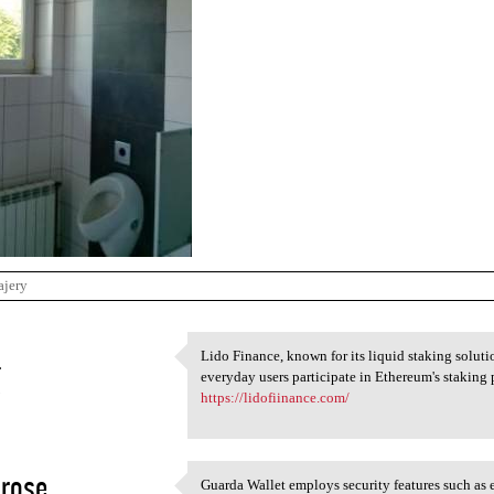
ajery
a
Lido Finance, known for its liquid staking soluti
Lido Finance, known for its
everyday users participate in Ethereum's stakin
3
https://lidofiinance.com/
rose
Guarda Wallet employs security features such as 