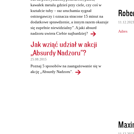
kawałek metalu gdzieś przy ciele, czy coś w
Rober
kształcie tuby – raz uruchamia sygnał
ostrzegawczy i oznacza stracone 15 minut na
dodatkowe sprawdzenie, a innym razem okazuje
11.12.202
się zupełnie niewidzialny”. A jaki absurd
Adres
nadzoru uwiera Ciebie najbardziej?
Jak wziąć udział w akcji
„Absurdy Nadzoru"?
25.08.2015
Poznaj 5 sposobów na zaangażowanie się w
akcję „Absurdy Nadzoru".
Maxi
11.12.202