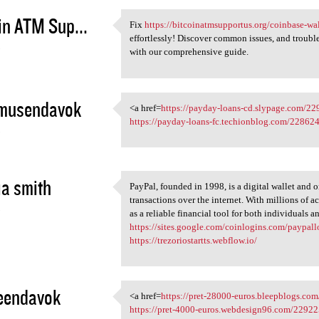
in ATM Sup...
Fix
https://bitcoinatmsupportus.org/coinbase-wal
Fix https:/
effortlessly! Discover common issues, and troubl
3
with our comprehensive guide.
musendavok
<a href=
https://payday-loans-cd.slypage.com/
<a href=https://payday-loans
https://payday-loans-fc.techionblog.com/22862
3
a smith
PayPal, founded in 1998, is a digital wallet and 
PayPal, founded in 1998, is a
transactions over the internet. With millions of a
3
as a reliable financial tool for both individuals a
https://sites.google.com/coinlogins.com/paypal
https://trezoriostartts.webflow.io/
eendavok
<a href=
https://pret-28000-euros.bleepblogs.co
<a href=https://pret-28000
https://pret-4000-euros.webdesign96.com/22922