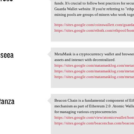
Guarda Wallet employs
funds. It's crucial to follow best practices for se
3
Guarda Wallet website. If you're referring to "et
mining pools are groups of miners who work toge
https://sites.google.com/coinswallett.com/guard
https://sites.google.com/ethstk.com/ethpool/ho
 seea
MetaMask is a cryptocurrency wallet and browser
MetaMask is a cryptocurrency
assets and interact with decentralized.
3
https://sites.google.com/matamasklog.com/met
https://sites.google.com/matamasklog.com/met
https://sites.google.com/matamasklog.com/me
tanza
Beacon Chain is a fundamental component of Ethe
Beacon Chain is a fundamental
mechanism as part of Ethereum 2.0 .Atomic Wallet 
3
for managing various cryptocurrencies
https://sites.google.com/view/atomicewallet/ho
https://sites.google.com/beaconchas.com/beac