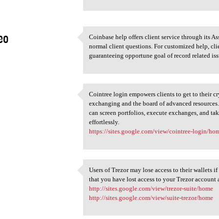
eo
Coinbase help offers client service through its A
Coinbase help offers client
normal client questions. For customized help, cl
3
guaranteeing opportune goal of record related is
Cointree login empowers clients to get to their 
Cointree login empowers
exchanging and the board of advanced resources. C
3
can screen portfolios, execute exchanges, and tak
effortlessly.
https://sites.google.com/view/cointree-login/ho
Users of Trezor may lose access to their wallets i
Users of Trezor may lose
that you have lost access to your Trezor account a
3
http://sites.google.com/view/trezor-suite/home
http://sites.google.com/view/suite-trezor/home