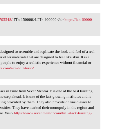
2705548/l
ГҐn-150000>LГҐn 400000</a>
https://lan-60000-
 designed to resemble and replicate the look and feel of a real
 other materials that are designed to feel like skin. It is a
g people to enjoy a realistic experience without financial or
s.com/sex-doll-torso/
ses in Pune​ from SevenMentor. It is one of the best training
e step ahead. It is one of the fast-growing institutes and is
ining provided by them. They also provide online classes to
ecessities. They have marked their monopoly in the region and
ne. Visit-
https://www.sevenmentor.com/full-stack-training-