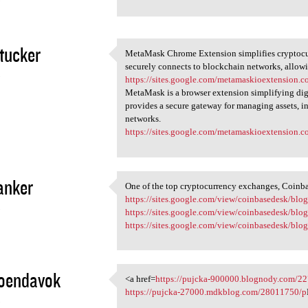
3
tucker
MetaMask Chrome Extension simplifies cryptocurr
MetaMask Chrome Extension
securely connects to blockchain networks, allow
3
https://sites.google.com/metamaskioextension
MetaMask is a browser extension simplifying digi
provides a secure gateway for managing assets, 
networks.
https://sites.google.com/metamaskioextension
janker
One of the top cryptocurrency exchanges, Coinba
One of the top cryptocurrency
https://sites.google.com/view/coinbasedesk/blog
3
https://sites.google.com/view/coinbasedesk/blo
https://sites.google.com/view/coinbasedesk/blog/
oendavok
<a href=
https://pujcka-900000.blognody.com/2
<a href=https://pujcka-900000
https://pujcka-27000.mdkblog.com/28011750/p
3