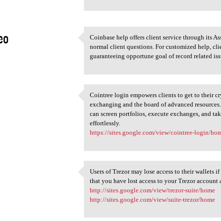
eo
Coinbase help offers client service through its A
Coinbase help offers client
normal client questions. For customized help, cl
3
guaranteeing opportune goal of record related is
Cointree login empowers clients to get to their 
Cointree login empowers
exchanging and the board of advanced resources. C
3
can screen portfolios, execute exchanges, and tak
effortlessly.
https://sites.google.com/view/cointree-login/ho
Users of Trezor may lose access to their wallets i
Users of Trezor may lose
that you have lost access to your Trezor account a
3
http://sites.google.com/view/trezor-suite/home
http://sites.google.com/view/suite-trezor/home