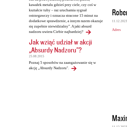
kawałek metalu gdzieś przy ciele, czy coś w
Rober
kształcie tuby – raz uruchamia sygnał
ostrzegawczy i oznacza stracone 15 minut na
dodatkowe sprawdzenie, a innym razem okazuje
11.12.202
się zupełnie niewidzialny”. A jaki absurd
Adres
nadzoru uwiera Ciebie najbardziej?
Jak wziąć udział w akcji
„Absurdy Nadzoru"?
25.08.2015
Poznaj 5 sposobów na zaangażowanie się w
akcję „Absurdy Nadzoru".
Maxi
11.12.202