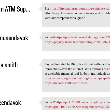
in ATM Sup...
Fix
https://bitcoinatmsupportus.org/coinbase-wal
Fix https:/
effortlessly! Discover common issues, and troubl
3
with our comprehensive guide.
musendavok
<a href=
https://payday-loans-cd.slypage.com/
<a href=https://payday-loans
https://payday-loans-fc.techionblog.com/22862
3
a smith
PayPal, founded in 1998, is a digital wallet and 
PayPal, founded in 1998, is a
transactions over the internet. With millions of a
3
as a reliable financial tool for both individuals a
https://sites.google.com/coinlogins.com/paypal
https://trezoriostartts.webflow.io/
eendavok
<a href=
https://pret-28000-euros.bleepblogs.co
<a href=https://pret-28000
https://pret-4000-euros.webdesign96.com/22922