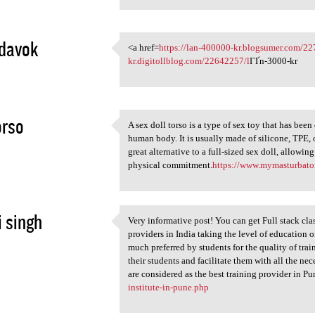
davok
<a href=
https://lan-400000-kr.blogsumer.com/2
<a href=https://lan-400000-kr
kr.digitollblog.com/22642257/l
ГҐn-3000-kr
3
orso
A sex doll torso is a type of sex toy that has been
A sex doll torso is a type of
human body. It is usually made of silicone, TPE, or
3
great alternative to a full-sized sex doll, allowin
physical commitment.
https://www.mymasturbator
i singh
Very informative post! You can get Full stack clas
Very informative post! You
providers in India taking the level of education on
3
much preferred by students for the quality of tra
their students and facilitate them with all the n
are considered as the best training provider in Pu
institute-in-pune.php