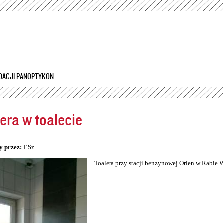
Przejdź
do
treści
DACJI PANOPTYKON
ra w toalecie
5
y przez:
F.Sz
Toaleta przy stacji benzynowej Orlen w Rabie 