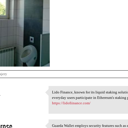
ajery
a
Lido Finance, known for its liquid staking soluti
Lido Finance, known for its
everyday users participate in Ethereum's stakin
3
https://lidofiinance.com/
rose
Guarda Wallet employs security features such as 