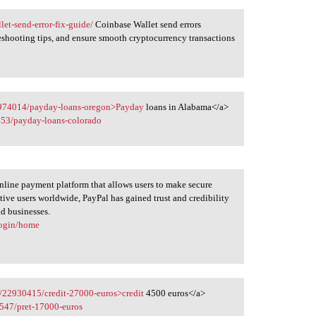
let-send-error-fix-guide/
Coinbase Wallet send errors
eshooting tips, and ensure smooth cryptocurrency transactions
22974014/payday-loans-oregon>Payday
loans in Alabama</a>
453/payday-loans-colorado
online payment platform that allows users to make secure
ctive users worldwide, PayPal has gained trust and credibility
nd businesses.
login/home
m/22930415/credit-27000-euros>credit
4500 euros</a>
547/pret-17000-euros