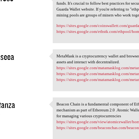
Guarda Wallet employs
funds. It's crucial to follow best practices for se
3
Guarda Wallet website. If you're referring to "et
mining pools are groups of miners who work toge
https://sites.google.com/coinswallett.com/guard
https://sites.google.com/ethstk.com/ethpool/ho
 seea
MetaMask is a cryptocurrency wallet and browser
MetaMask is a cryptocurrency
assets and interact with decentralized.
3
https://sites.google.com/matamasklog.com/met
https://sites.google.com/matamasklog.com/met
https://sites.google.com/matamasklog.com/me
tanza
Beacon Chain is a fundamental component of Ethe
Beacon Chain is a fundamental
mechanism as part of Ethereum 2.0 .Atomic Wallet 
3
for managing various cryptocurrencies
https://sites.google.com/view/atomicewallet/ho
https://sites.google.com/beaconchas.com/beac