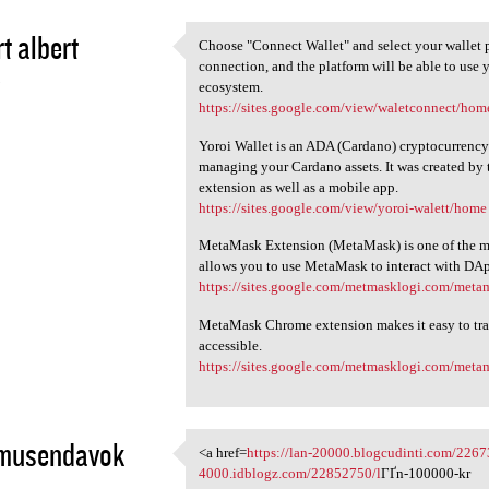
t albert
Choose "Connect Wallet" and select your wallet 
Choose "Connect Wallet" and
connection, and the platform will be able to use y
3
ecosystem.
https://sites.google.com/view/waletconnect/hom
Yoroi Wallet is an ADA (Cardano) cryptocurrency w
managing your Cardano assets. It was created b
extension as well as a mobile app.
https://sites.google.com/view/yoroi-walett/home
MetaMask Extension (MetaMask) is one of the mos
allows you to use MetaMask to interact with DAp
https://sites.google.com/metmasklogi.com/met
MetaMask Chrome extension makes it easy to tra
accessible.
https://sites.google.com/metmasklogi.com/met
musendavok
<a href=
https://lan-20000.blogcudinti.com/2267
<a href=https://lan-20000
4000.idblogz.com/22852750/l
ГҐn-100000-kr
3