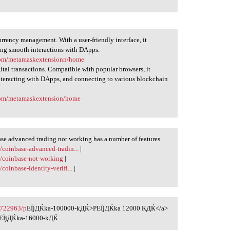
ency management. With a user-friendly interface, it
ing smooth interactions with DApps.
.com/metamaskextensionn/home
tal transactions. Compatible with popular browsers, it
interacting with DApps, and connecting to various blockchain
.com/metamaskextension/home
se advanced trading not working has a number of features
/coinbase-advanced-tradin...
|
g/coinbase-not-working
|
coinbase-identity-verifi...
|
2722963/p
ЕЇjДЌka-100000-kДЌ>PЕЇjДЌka 12000 KДЌ</a>
ЕЇjДЌka-16000-kДЌ