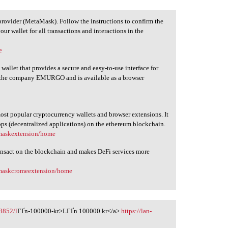
provider (MetaMask). Follow the instructions to confirm the
our wallet for all transactions and interactions in the
e
allet that provides a secure and easy-to-use interface for
y the company EMURGO and is available as a browser
t popular cryptocurrency wallets and browser extensions. It
ps (decentralized applications) on the ethereum blockchain.
amaskextension/home
nsact on the blockchain and makes DeFi services more
amaskcromeextension/home
3852/l
ГҐn-100000-kr>LГҐn 100000 kr</a>
https://lan-