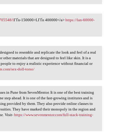
2705548/l
ГҐn-150000>LГҐn 400000</a>
https://lan-60000-
 designed to resemble and replicate the look and feel of a real
 other materials that are designed to feel like skin. It is a
g people to enjoy a realistic experience without financial or
s.com/sex-doll-torso/
ses in Pune​ from SevenMentor. It is one of the best training
e step ahead. It is one of the fast-growing institutes and is
ining provided by them. They also provide online classes to
ecessities. They have marked their monopoly in the region and
ne. Visit-
https://www.sevenmentor.com/full-stack-training-