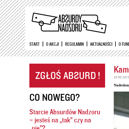
START
O AKCJI
REGULAMIN
AKTUALNOŚCI
O FUN
Kame
10.09.201
Nadesłan
CO NOWEGO?
Starcie Absurdów Nadzoru
– jesteś na „tak” czy na
„nie”?