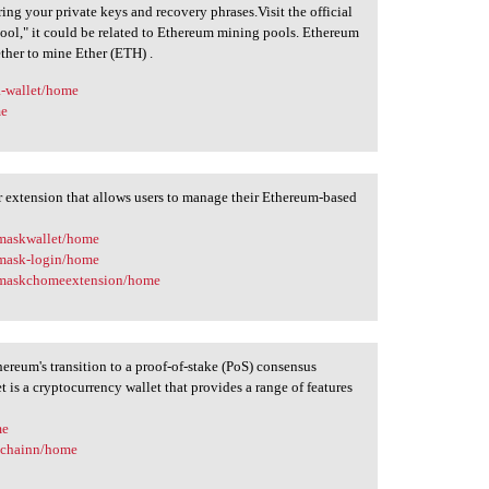
curing your private keys and recovery phrases.Visit the official
hpool," it could be related to Ethereum mining pools. Ethereum
ther to mine Ether (ETH) .
a-wallet/home
me
 extension that allows users to manage their Ethereum-based
amaskwallet/home
amask-login/home
tamaskchomeextension/home
reum's transition to a proof-of-stake (PoS) consensus
is a cryptocurrency wallet that provides a range of features
me
onchainn/home