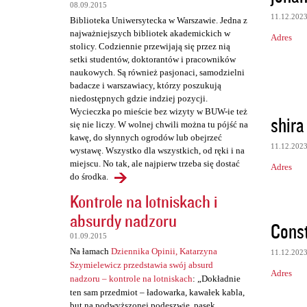
t
08.09.2015
a
11.12.202
Biblioteka Uniwersytecka w Warszawie. Jedna z
najważniejszych bibliotek akademickich w
r
Adres
stolicy. Codziennie przewijają się przez nią
z
setki studentów, doktorantów i pracowników
naukowych. Są również pasjonaci, samodzielni
e
badacze i warszawiacy, którzy poszukują
niedostępnych gdzie indziej pozycji.
Wycieczka po mieście bez wizyty w BUW-ie też
shira
się nie liczy. W wolnej chwili można tu pójść na
kawę, do słynnych ogrodów lub obejrzeć
11.12.202
wystawę. Wszystko dla wszystkich, od ręki i na
miejscu. No tak, ale najpierw trzeba się dostać
Adres
do środka.
Kontrole na lotniskach i
absurdy nadzoru
Cons
01.09.2015
Na łamach
Dziennika Opinii, Katarzyna
11.12.202
Szymielewicz przedstawia swój absurd
Adres
nadzoru – kontrole na lotniskach
: „Dokładnie
ten sam przedmiot – ładowarka, kawałek kabla,
but na podwyższonej podeszwie, pasek,