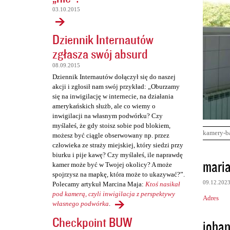
03.10.2015
Dziennik Internautów
zgłasza swój absurd
08.09.2015
Dziennik Internautów dołączył się do naszej
akcji i zgłosił nam swój przykład: „Oburzamy
się na inwigilację w internecie, na działania
amerykańskich służb, ale co wiemy o
inwigilacji na własnym podwórku? Czy
myślałeś, że gdy stoisz sobie pod blokiem,
kamery-b
możesz być ciągle obserwowany np. przez
człowieka ze straży miejskiej, który siedzi przy
biurku i pije kawę? Czy myślałeś, ile naprawdę
K
mari
kamer może być w Twojej okolicy? A może
o
spojrzysz na mapkę, która może to ukazywać?”.
09.12.202
Polecamy artykuł Marcina Maja:
Ktoś nasikał
m
pod kamerą, czyli inwigilacja z perspektywy
Adres
e
własnego podwórka
.
n
Checkpoint BUW
johan