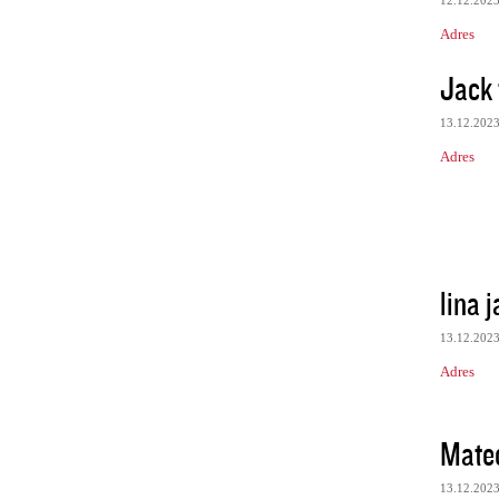
12.12.202
Adres
Jack 
13.12.202
Adres
lina 
13.12.202
Adres
Mate
13.12.202