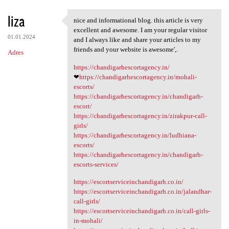
liza
nice and informational blog. this article is very
nice and informational blog.
excellent and awesome. I am your regular visitor
01.01.2024
and I always like and share your articles to my
friends and your website is awesome',.
Adres
https://chandigarhescortagency.in/
❤
https://chandigarhescortagency.in/mohali-
escorts/
https://chandigarhescortagency.in/chandigarh-
escort/
https://chandigarhescortagency.in/zirakpur-call-
girls/
https://chandigarhescortagency.in/ludhiana-
escorts/
https://chandigarhescortagency.in/chandigarh-
escorts-services/
https://escortserviceinchandigarh.co.in/
https://escortserviceinchandigarh.co.in/jalandhar-
call-girls/
https://escortserviceinchandigarh.co.in/call-girls-
in-mohali/