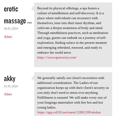
erotic
Beyond its physical offerings, a spa fosters a
Beyond its physical offerings
culture of mindfulness and self-discovery. It is a
massage ...
place where individuals can reconnect with
themselves, tune into their inner rhythms, and
cultivate a deeper awareness of body and mind.
30.01.2024
Through mindfulness practices, such as meditation
Adres
and yoga, guests can embark on a journey of self-
exploration, finding solace in the present moment
and emerging refreshed, renewed, and ready to
embrace the world anew.
https://www.spasweety.com/
akky
We generally satisfy our client's necessities with
We generally satisfy our
additional consideration. The Ladies of our
31.01.2024
organization keeps up with their client's security so
you truly don't need to stress over anything.
Adres
Fulfillment is ensured. We will make every one of
your longings materialize with free hot and hot
young ladies.
https://app.roll20.net/users/12881209/akshat