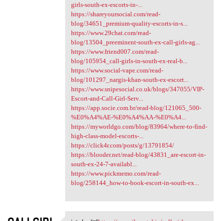
girls-south-ex-escorts-in-...
https://shareyoursocial.com/read-
blog/34651_premium-quality-escorts-in-s...
https://www.29chat.com/read-
blog/13504_preeminent-south-ex-call-girls-ag...
https://www.friend007.com/read-
blog/105954_call-girls-in-south-ex-real-b...
https://www.social-vape.com/read-
blog/101297_nargis-khan-south-ex-escort...
https://www.snipesocial.co.uk/blogs/347055/VIP-
Escort-and-Call-Girl-Serv...
https://app.socie.com.br/read-blog/121065_500-
%E0%A4%AE-%E0%A4%AA-%E0%A4...
https://myworldgo.com/blog/83964/where-to-find-
high-class-model-escorts-...
https://click4r.com/posts/g/13791854/
https://blooder.net/read-blog/43831_are-escort-in-
south-ex-24-7-availabl...
https://www.pickmemo.com/read-
blog/258144_how-to-book-escort-in-south-ex...