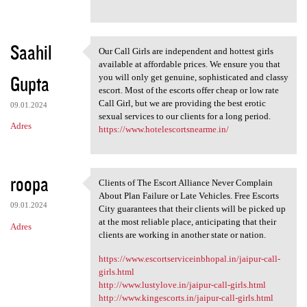
Saahil
Our Call Girls are independent and hottest girls
Our Call Girls are
available at affordable prices. We ensure you that
Gupta
you will only get genuine, sophisticated and classy
escort. Most of the escorts offer cheap or low rate
Call Girl, but we are providing the best erotic
09.01.2024
sexual services to our clients for a long period.
Adres
https://www.hotelescortsnearme.in/
roopa
Clients of The Escort Alliance Never Complain
Clients of The Escort
About Plan Failure or Late Vehicles. Free Escorts
09.01.2024
City guarantees that their clients will be picked up
at the most reliable place, anticipating that their
Adres
clients are working in another state or nation.
https://www.escortserviceinbhopal.in/jaipur-call-
girls.html
http://www.lustylove.in/jaipur-call-girls.html
http://www.kingescorts.in/jaipur-call-girls.html