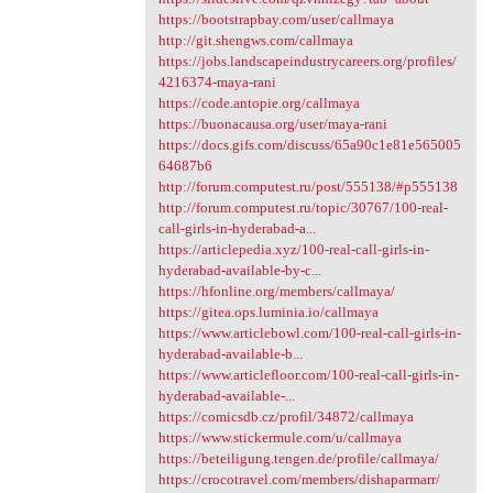
https://bootstrapbay.com/user/callmaya
http://git.shengws.com/callmaya
https://jobs.landscapeindustrycareers.org/profiles/
4216374-maya-rani
https://code.antopie.org/callmaya
https://buonacausa.org/user/maya-rani
https://docs.gifs.com/discuss/65a90c1e81e565005
64687b6
http://forum.computest.ru/post/555138/#p555138
http://forum.computest.ru/topic/30767/100-real-
call-girls-in-hyderabad-a...
https://articlepedia.xyz/100-real-call-girls-in-
hyderabad-available-by-c...
https://hfonline.org/members/callmaya/
https://gitea.ops.luminia.io/callmaya
https://www.articlebowl.com/100-real-call-girls-in-
hyderabad-available-b...
https://www.articlefloor.com/100-real-call-girls-in-
hyderabad-available-...
https://comicsdb.cz/profil/34872/callmaya
https://www.stickermule.com/u/callmaya
https://beteiligung.tengen.de/profile/callmaya/
https://crocotravel.com/members/dishaparmarr/