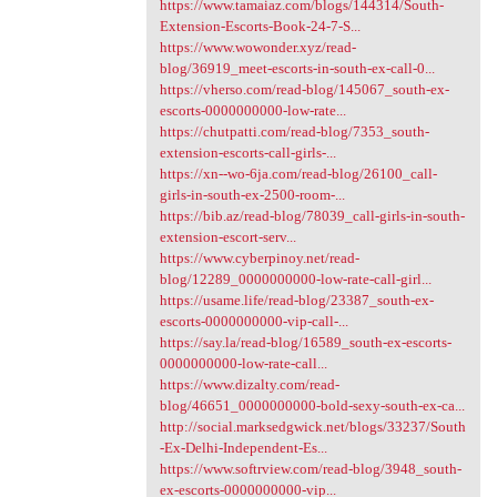
https://www.tamaiaz.com/blogs/144314/South-
Extension-Escorts-Book-24-7-S...
https://www.wowonder.xyz/read-
blog/36919_meet-escorts-in-south-ex-call-0...
https://vherso.com/read-blog/145067_south-ex-
escorts-0000000000-low-rate...
https://chutpatti.com/read-blog/7353_south-
extension-escorts-call-girls-...
https://xn--wo-6ja.com/read-blog/26100_call-
girls-in-south-ex-2500-room-...
https://bib.az/read-blog/78039_call-girls-in-south-
extension-escort-serv...
https://www.cyberpinoy.net/read-
blog/12289_0000000000-low-rate-call-girl...
https://usame.life/read-blog/23387_south-ex-
escorts-0000000000-vip-call-...
https://say.la/read-blog/16589_south-ex-escorts-
0000000000-low-rate-call...
https://www.dizalty.com/read-
blog/46651_0000000000-bold-sexy-south-ex-ca...
http://social.marksedgwick.net/blogs/33237/South
-Ex-Delhi-Independent-Es...
https://www.softrview.com/read-blog/3948_south-
ex-escorts-0000000000-vip...