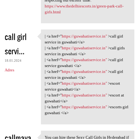
respecting our escorts’ time.
https://www.thedelhiescorts.in/green-park-call-
girls.html
call girl
| <a href="
https://guwahatiservice.in"
>call girl
| <a href="https:/
service in guwahati</a>
servi...
| <a href="
https://guwahatiservice.in"
>call girls
service in guwahati </a>
| <a href="
https://guwahatiservice.in"
>call girl
18.01.2024
service guwahati </a>
Adres
| <a href="
https://guwahatiservice.in"
>call girl
service in guwahati </a>
| <a href="
https://guwahatiservice.in"
>escort
service guwahati</a>
| <a href="
https://guwahatiservice.in"
>escort at
guwahati</a>
| <a href="
https://guwahatiservice.in"
>escorts girl
guwahati </a>
callmaya
You can hire these Sexy Call Girls in Hyderabad if