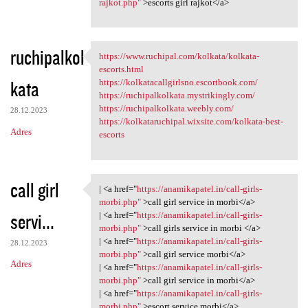
rajkot.php"
>escorts girl rajkot</a>
ruchipalkol
https://www.ruchipal.com/kolkata/kolkata-
https://www.ruchipal.com
escorts.html
kata
https://kolkatacallgirlsno.escortbook.com/
https://ruchipalkolkata.mystrikingly.com/
https://ruchipalkolkata.weebly.com/
28.12.2023
https://kolkataruchipal.wixsite.com/kolkata-best-
Adres
escorts
call girl
| <a href="
https://anamikapatel.in/call-girls-
| <a href="https:/
morbi.php"
>call girl service in morbi</a>
servi...
| <a href="
https://anamikapatel.in/call-girls-
morbi.php"
>call girls service in morbi </a>
| <a href="
https://anamikapatel.in/call-girls-
28.12.2023
morbi.php"
>call girl service morbi</a>
Adres
| <a href="
https://anamikapatel.in/call-girls-
morbi.php"
>call girl service in morbi</a>
| <a href="
https://anamikapatel.in/call-girls-
morbi.php"
>escort service morbi</a>