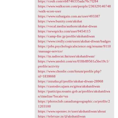
https://coub.com/eb8746335ada76c7f284
https://www.walkscore.com/people/236329146748
/walk-score-user
https://www.ozbargain.com.au/user/493387
https://www.bunity.com/akshat
https://vocal.media/authors/akshat-diwan
https://newspicks.com/user/9454115
https://camp-fire.jp/profile/akshatdiwan
https://www.credly.com/users/akshat-diwan/badges
https://jobs.psychologicalscience.org/resume/9110
/massage-service/
https://in.radiocut.fm/user/akshatdiwan/
https://www.anobii.com/en/018bff9561a5be19c1/
profile/activity
https://www.chordie.com/forum/profile.php?
id=1839668
https://zrzutka.pl/profile/akshat-diwan-28968
https://custodes.ujaen.es/gitea/akshatdiwan
https://participa.rosario.gob.ar/profiles/akshatdiwa
n/timeline?locale=en
https://photoclub.canadiangeographic.ca/profile/2
1203100
https://www.openrec.tv/user/akshatdiwan/about
https://teletype.in/@akshatdiwan