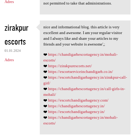
Adres
not permitted to take that administrations.
zirakpur
nice and informational blog. this article is very
nice and informational blog.
excellent and awesome. I am your regular visitor
escorts
and I always like and share your articles to my
friends and your website is awesome',;
01.01.2024
❤️
https://chandigarhescortagency.in/mohali-
Adres
escorts/
❤️
https://zirakpurescorts.net/
❤️
https://escortserviceinchandigarh.co.in/
❤️
https://escortchandigarhagency.in/zirakpur-call-
girl/
❤️
https://chandigarhescortagency.in/call-girls-in-
mohali/
❤️
https://escortchandigarhagency.com/
❤️
https://chandigarhescortagency.in/
❤️
https://escortchandigarhagency.in/
❤️
https://chandigarhescortagency.in/mohali-
escorts/