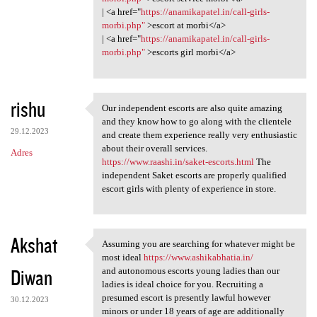
| <a href="
https://anamikapatel.in/call-girls-
morbi.php"
>escort at morbi</a>
| <a href="
https://anamikapatel.in/call-girls-
morbi.php"
>escorts girl morbi</a>
rishu
Our independent escorts are also quite amazing
Our independent escorts are
and they know how to go along with the clientele
29.12.2023
and create them experience really very enthusiastic
about their overall services.
Adres
https://www.raashi.in/saket-escorts.html
The
independent Saket escorts are properly qualified
escort girls with plenty of experience in store.
Akshat
Assuming you are searching for whatever might be
Assuming you are searching
most ideal
https://www.ashikabhatia.in/
Diwan
and autonomous escorts young ladies than our
ladies is ideal choice for you. Recruiting a
presumed escort is presently lawful however
30.12.2023
minors or under 18 years of age are additionally