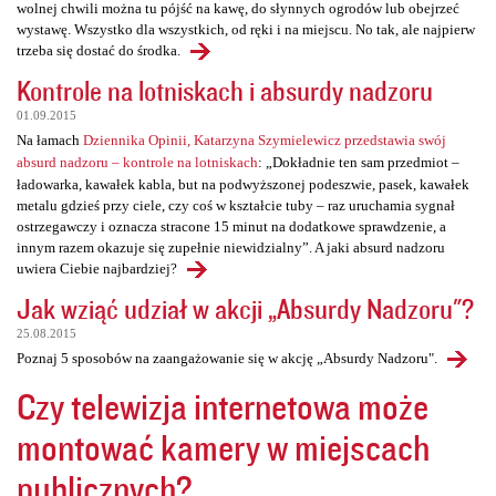
wolnej chwili można tu pójść na kawę, do słynnych ogrodów lub obejrzeć
wystawę. Wszystko dla wszystkich, od ręki i na miejscu. No tak, ale najpierw
trzeba się dostać do środka.
Kontrole na lotniskach i absurdy nadzoru
01.09.2015
Na łamach
Dziennika Opinii, Katarzyna Szymielewicz przedstawia swój
absurd nadzoru – kontrole na lotniskach
: „Dokładnie ten sam przedmiot –
ładowarka, kawałek kabla, but na podwyższonej podeszwie, pasek, kawałek
metalu gdzieś przy ciele, czy coś w kształcie tuby – raz uruchamia sygnał
ostrzegawczy i oznacza stracone 15 minut na dodatkowe sprawdzenie, a
innym razem okazuje się zupełnie niewidzialny”. A jaki absurd nadzoru
uwiera Ciebie najbardziej?
Jak wziąć udział w akcji „Absurdy Nadzoru"?
25.08.2015
Poznaj 5 sposobów na zaangażowanie się w akcję „Absurdy Nadzoru".
Czy telewizja internetowa może
montować kamery w miejscach
publicznych?