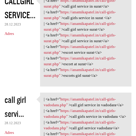
CALLGIRL
| <a href="
https://anamikapatel.in/call-girls-
| <a href="https:/
surat.php"
>call girl service in surat</a>
SERVICE...
| <a href="
https://anamikapatel.in/call-girls-
surat.php"
>call girls service in surat </a>
| <a href="
https://anamikapatel.in/call-girls-
28.12.2023
surat.php"
>call girl service surat</a>
Adres
| <a href="
https://anamikapatel.in/call-girls-
surat.php"
>call girl service in surat</a>
| <a href="
https://anamikapatel.in/call-girls-
surat.php"
>escort service surat</a>
| <a href="
https://anamikapatel.in/call-girls-
surat.php"
>escort at surat</a>
| <a href="
https://anamikapatel.in/call-girls-
surat.php"
>escorts girl surat</a>
call girl
| <a href="
https://anamikapatel.in/call-girls-
| <a href="https:/
vadodara.php"
>call girl service in vadodara</a>
servi...
| <a href="
https://anamikapatel.in/call-girls-
vadodara.php"
>call girls service in vadodara </a>
| <a href="
https://anamikapatel.in/call-girls-
28.12.2023
vadodara.php"
>call girl service vadodara</a>
Adres
| <a href="
https://anamikapatel.in/call-girls-