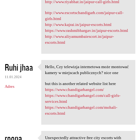
http://www.riyabhat.in/jaipur-call-girls.html
http://www.escortschandigarh.com/jaipur-call-
girls.html
http://www.kajrai.in/jaipur-escorts.html
https://www.rashmibhargav.in/jaipur-escorts.html
http://www.aliyamumbaiescort.in/jaipur-
escorts.html
Ruhi jhaa
Hello, Czy telewizja internetowa może montować
Hello, Czy telewizja
kamery w miejscach publicznych? nice one
11.01.2024
but this is another related website list here
Adres
https://www.chandigarhangel.com/
https://www.chandigarhangel.com/call-girls-
services.html
https://www.chandigarhangel.com/mohali-
escorts.html
roopa
Unexpectedly attractive free city escorts with