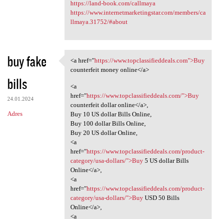
https://land-book.com/callmaya
https://www.internetmarketingstar.com/members/ca
llmaya.31752/#about
buy fake
<a href="
https://www.topclassifieddeals.com">Buy
<a href="https://www
counterfeit money online</a>
bills
<a
href="
https://www.topclassifieddeals.com/">Buy
24.01.2024
counterfeit dollar online</a>,
Adres
Buy 10 US dollar Bills Online,
Buy 100 dollar Bills Online,
Buy 20 US dollar Online,
<a
href="
https://www.topclassifieddeals.com/product-
category/usa-dollars/">Buy
5 US dollar Bills
Online</a>,
<a
href="
https://www.topclassifieddeals.com/product-
category/usa-dollars/">Buy
USD 50 Bills
Online</a>,
<a