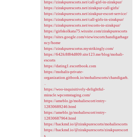
https://zirakpurescorts.net/call-girl-in-zirakpur/
https://zirakpurescorts.net/zirakpur-call-girls/
https://zirakpurescorts.net/zirakpur-escort-service/
https://zirakpurescorts.net/call-girls-in-zirakpur/
https://zirakpurescorts.net/escorts-in-zirakpur/
https://girlskolkata75.wixsite.com/zirakpurescorts
https://sites.google.com/view/escortchandigarhage
ncy/home
https://zirakpurescortss.mystrikingly.com/
https://642fc8f84d809.site123.me/blog/mohali-
escorts
https://dating1.escortbook.com
https://mohalis-private-
organization.gitbook.io/mohaliescorts/chandigarh.
..
https://woo-inquisitively-delightful-
miracle.wpcomstaging.com/
https://ameblo.jp/mohaliescort/entry-
12830689246.html
https://ameblo.jp/mohaliescort/entry-
12830687964.html
https://hackmd.io/@zirakpurescorts/mohaliescorts
https://hackmd.io/@zirakpurescorts/zirakpurescort
s