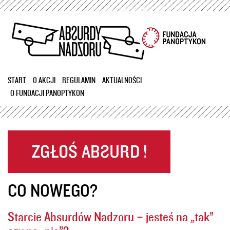
Przejdź
do
treści
START
O AKCJI
REGULAMIN
AKTUALNOŚCI
O FUNDACJI PANOPTYKON
CO NOWEGO?
Starcie Absurdów Nadzoru – jesteś na „tak”