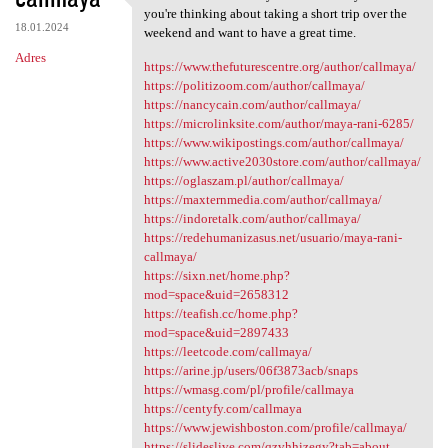
You can hire these Sexy Call
you're thinking about taking a short trip over the
18.01.2024
weekend and want to have a great time.
Adres
https://www.thefuturescentre.org/author/callmaya/
https://politizoom.com/author/callmaya/
https://nancycain.com/author/callmaya/
https://microlinksite.com/author/maya-rani-6285/
https://www.wikipostings.com/author/callmaya/
https://www.active2030store.com/author/callmaya/
https://oglaszam.pl/author/callmaya/
https://maxternmedia.com/author/callmaya/
https://indoretalk.com/author/callmaya/
https://redehumanizasus.net/usuario/maya-rani-
callmaya/
https://sixn.net/home.php?
mod=space&uid=2658312
https://teafish.cc/home.php?
mod=space&uid=2897433
https://leetcode.com/callmaya/
https://arine.jp/users/06f3873acb/snaps
https://wmasg.com/pl/profile/callmaya
https://centyfy.com/callmaya
https://www.jewishboston.com/profile/callmaya/
https://slideslive.com/qzvhhizegy?tab=about