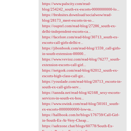
https://www.palscity.com/read-
blog/254242_south-ex-escorts-0000000000-lo...
https://freshsites.download/socialwow/read-
blog/28173_meet-escorts-in-so...
https://ouptel.com/read-blog/27286_south-ex-
delhi-independent-escorts-ca...
https://facelore.com/read-blog/30713_south-ex-
escorts-call-girls-delhi-e...
https://jibonbook.com/read-blog/1559_call-girls-
in-south-extension-00000...
https://www.vevioz.com/read-blog/76277_south-
extension-escorts-call-girl...
https://netgork.com/read-blog/62012_south-ex-
escorts-high-class-call-gir...
https://youslade.com/read-blog/20713_escorts-in-
south-ex-call-girls-serv...
https://tannda.net/read-blog/42168_sexy-escorts-
services-in-south-ex-hou...
https://www.owink.com/read-blog/50161_south-
ex-escorts-0000000000-low-ra...
https://hallbook.com.br/blogs/176759/Call-Girl-
in-South-Ex-At-Very-Cheap...
https://safezone.chat/blogs/60778/South-Ex-