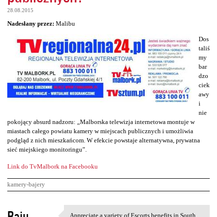
28.08.2015
Nadesłany przez:
Malibu
Dos
taliś
my
bar
dzo
ciek
awy
i
nie
pokojący absurd nadzoru: „Malborska telewizja internetowa montuje w
miastach całego powiatu kamery w miejscach publicznych i umożliwia
podgląd z nich mieszkańcom. W efekcie powstaje alternatywna, prywatna
sieć miejskiego monitoringu”.
Link do TvMalbork na Facebooku
kamery-bajery
K
Raju
Appreciate a variety of Escorts benefits in South