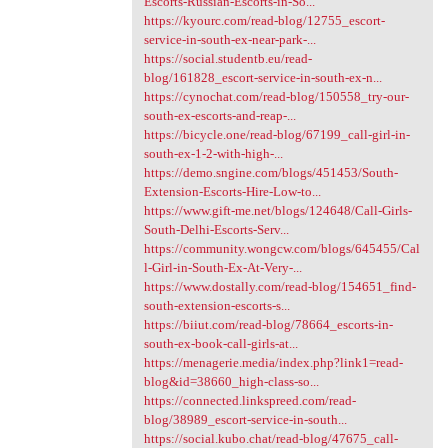
Escorts-Russian-Escorts-in-So...
https://kyourc.com/read-blog/12755_escort-
service-in-south-ex-near-park-...
https://social.studentb.eu/read-
blog/161828_escort-service-in-south-ex-n...
https://cynochat.com/read-blog/150558_try-our-
south-ex-escorts-and-reap-...
https://bicycle.one/read-blog/67199_call-girl-in-
south-ex-1-2-with-high-...
https://demo.sngine.com/blogs/451453/South-
Extension-Escorts-Hire-Low-to...
https://www.gift-me.net/blogs/124648/Call-Girls-
South-Delhi-Escorts-Serv...
https://community.wongcw.com/blogs/645455/Cal
l-Girl-in-South-Ex-At-Very-...
https://www.dostally.com/read-blog/154651_find-
south-extension-escorts-s...
https://biiut.com/read-blog/78664_escorts-in-
south-ex-book-call-girls-at...
https://menagerie.media/index.php?link1=read-
blog&id=38660_high-class-so...
https://connected.linkspreed.com/read-
blog/38989_escort-service-in-south...
https://social.kubo.chat/read-blog/47675_call-