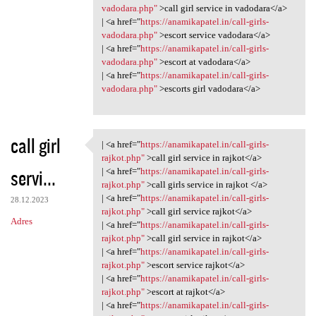
vadodara.php"
>call girl service in vadodara</a>
| <a href="
https://anamikapatel.in/call-girls-
vadodara.php"
>escort service vadodara</a>
| <a href="
https://anamikapatel.in/call-girls-
vadodara.php"
>escort at vadodara</a>
| <a href="
https://anamikapatel.in/call-girls-
vadodara.php"
>escorts girl vadodara</a>
call girl
| <a href="
https://anamikapatel.in/call-girls-
| <a href="https:/
rajkot.php"
>call girl service in rajkot</a>
servi...
| <a href="
https://anamikapatel.in/call-girls-
rajkot.php"
>call girls service in rajkot </a>
| <a href="
https://anamikapatel.in/call-girls-
28.12.2023
rajkot.php"
>call girl service rajkot</a>
Adres
| <a href="
https://anamikapatel.in/call-girls-
rajkot.php"
>call girl service in rajkot</a>
| <a href="
https://anamikapatel.in/call-girls-
rajkot.php"
>escort service rajkot</a>
| <a href="
https://anamikapatel.in/call-girls-
rajkot.php"
>escort at rajkot</a>
| <a href="
https://anamikapatel.in/call-girls-