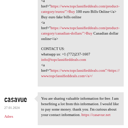
<a
href="
https://www.topclassifieddeals.com/product-
category/euros/">Buy
100 euro Bills Online</a>
Buy euro fake bills online
<a
href="
https://www.topclassifieddeals.com/product-
category/canadian-dollars/">Buy
Canadian dollar
online</a>
CONTACT US:
whatsapp us: +1 (772)237-1607
info@topclassifieddeals.com
<a
href="
https://www.topclassifieddeals.com">https://
www.topclassifieddeals.com</a>/
casavue
You are sharing valuable information for free. I am
You are sharing valuable
benefiting a lot from this information. I would like
27.01.2024
to pay some money. thank you. I'm curious about
your contact information.
https://casavue.net
Adres