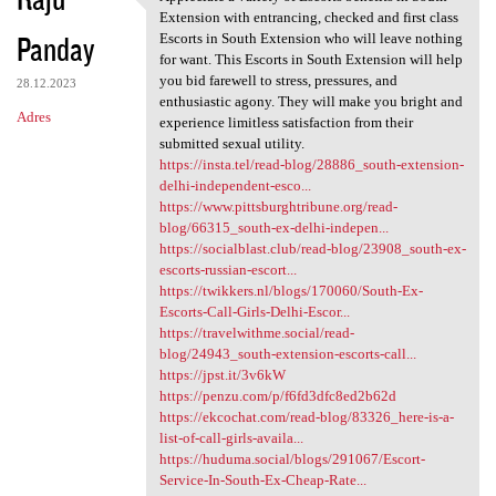
Appreciate a variety of
o
Extension with entrancing, checked and first class
Panday
m
Escorts in South Extension who will leave nothing
for want. This Escorts in South Extension will help
e
you bid farewell to stress, pressures, and
28.12.2023
n
enthusiastic agony. They will make you bright and
Adres
experience limitless satisfaction from their
t
submitted sexual utility.
a
https://insta.tel/read-blog/28886_south-extension-
delhi-independent-esco...
r
https://www.pittsburghtribune.org/read-
z
blog/66315_south-ex-delhi-indepen...
https://socialblast.club/read-blog/23908_south-ex-
e
escorts-russian-escort...
https://twikkers.nl/blogs/170060/South-Ex-
Escorts-Call-Girls-Delhi-Escor...
https://travelwithme.social/read-
blog/24943_south-extension-escorts-call...
https://jpst.it/3v6kW
https://penzu.com/p/f6fd3dfc8ed2b62d
https://ekcochat.com/read-blog/83326_here-is-a-
list-of-call-girls-availa...
https://huduma.social/blogs/291067/Escort-
Service-In-South-Ex-Cheap-Rate...