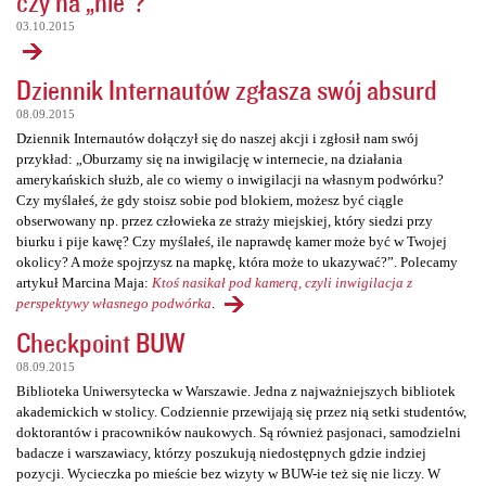
czy na „nie”?
03.10.2015
Dziennik Internautów zgłasza swój absurd
08.09.2015
Dziennik Internautów dołączył się do naszej akcji i zgłosił nam swój
przykład: „Oburzamy się na inwigilację w internecie, na działania
amerykańskich służb, ale co wiemy o inwigilacji na własnym podwórku?
Czy myślałeś, że gdy stoisz sobie pod blokiem, możesz być ciągle
obserwowany np. przez człowieka ze straży miejskiej, który siedzi przy
biurku i pije kawę? Czy myślałeś, ile naprawdę kamer może być w Twojej
okolicy? A może spojrzysz na mapkę, która może to ukazywać?”. Polecamy
artykuł Marcina Maja:
Ktoś nasikał pod kamerą, czyli inwigilacja z
perspektywy własnego podwórka
.
Checkpoint BUW
08.09.2015
Biblioteka Uniwersytecka w Warszawie. Jedna z najważniejszych bibliotek
akademickich w stolicy. Codziennie przewijają się przez nią setki studentów,
doktorantów i pracowników naukowych. Są również pasjonaci, samodzielni
badacze i warszawiacy, którzy poszukują niedostępnych gdzie indziej
pozycji. Wycieczka po mieście bez wizyty w BUW-ie też się nie liczy. W