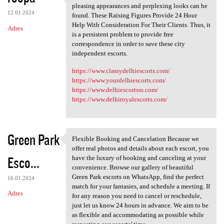
Unexpectedly attractive free
pleasing appearances and perplexing looks can be
12.01.2024
found. These Raising Figures Provide 24 Hour
Help With Consideration For Their Clients. Thus, it
Adres
is a persistent problem to provide free
correspondence in order to save these city
independent escorts.
https://www.classydelhiescorts.com/
https://www.yourdelhiescorts.com/
https://www.delhiescortsss.com/
https://www.delhiroyalescorts.com/
Green Park
Flexible Booking and Cancelation Because we
Flexible Booking and
offer real photos and details about each escort, you
Esco...
have the luxury of booking and canceling at your
convenience. Browse our gallery of beautiful
Green Park escorts on WhatsApp, find the perfect
16.01.2024
match for your fantasies, and schedule a meeting. If
Adres
for any reason you need to cancel or reschedule,
just let us know 24 hours in advance. We aim to be
as flexible and accommodating as possible while