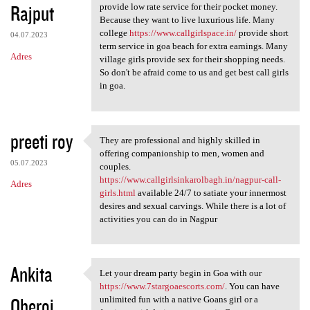
Rajput
provide low rate service for their pocket money.
Because they want to live luxurious life. Many
college
https://www.callgirlspace.in/
provide short
04.07.2023
term service in goa beach for extra earnings. Many
Adres
village girls provide sex for their shopping needs.
So don't be afraid come to us and get best call girls
in goa.
preeti roy
They are professional and highly skilled in
They are professional and
offering companionship to men, women and
05.07.2023
couples.
https://www.callgirlsinkarolbagh.in/nagpur-call-
Adres
girls.html
available 24/7 to satiate your innermost
desires and sexual carvings. While there is a lot of
activities you can do in Nagpur
Ankita
Let your dream party begin in Goa with our
Let your dream party begin in
https://www.7stargoaescorts.com/
. You can have
Oberoi
unlimited fun with a native Goans girl or a