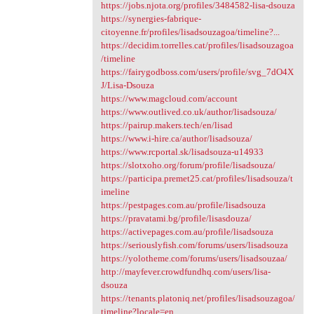
https://jobs.njota.org/profiles/3484582-lisa-dsouza
https://synergies-fabrique-
citoyenne.fr/profiles/lisadsouzagoa/timeline?...
https://decidim.torrelles.cat/profiles/lisadsouzagoa
/timeline
https://fairygodboss.com/users/profile/svg_7dO4X
J/Lisa-Dsouza
https://www.magcloud.com/account
https://www.outlived.co.uk/author/lisadsouza/
https://pairup.makers.tech/en/lisad
https://www.i-hire.ca/author/lisadsouza/
https://www.rcportal.sk/lisadsouza-u14933
https://slotxoho.org/forum/profile/lisadsouza/
https://participa.premet25.cat/profiles/lisadsouza/t
imeline
https://pestpages.com.au/profile/lisadsouza
https://pravatami.bg/profile/lisasdouza/
https://activepages.com.au/profile/lisadsouza
https://seriouslyfish.com/forums/users/lisadsouza
https://yolotheme.com/forums/users/lisadsouzaa/
http://mayfever.crowdfundhq.com/users/lisa-
dsouza
https://tenants.platoniq.net/profiles/lisadsouzagoa/
timeline?locale=en