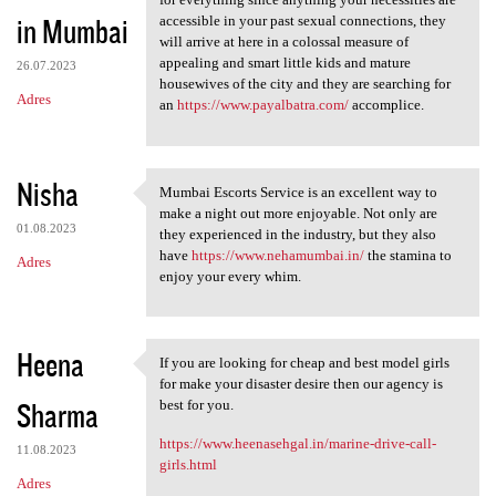
in Mumbai
accessible in your past sexual connections, they
will arrive at here in a colossal measure of
appealing and smart little kids and mature
26.07.2023
housewives of the city and they are searching for
Adres
an
https://www.payalbatra.com/
accomplice.
Nisha
Mumbai Escorts Service is an excellent way to
Mumbai Escorts Service is an
make a night out more enjoyable. Not only are
01.08.2023
they experienced in the industry, but they also
have
https://www.nehamumbai.in/
the stamina to
Adres
enjoy your every whim.
Heena
If you are looking for cheap and best model girls
If you are looking for cheap
for make your disaster desire then our agency is
Sharma
best for you.
https://www.heenasehgal.in/marine-drive-call-
11.08.2023
girls.html
Adres