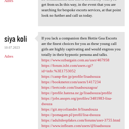
Adres
get from us.In this way, in the event that you are
searching for bespoke escorts services, at that point
look no further and call us today.
siya koli
If you lack a companion then Hottie Goa Escorts
If you lack a companion then
are the finest choices for you as these young call
10.07.2023
girls are highly captivating and would engross you
totally in their hypnotic persona and talks.
Adres
https://www.ozbargain.com.au/user/467958
https://forum.ixbt.com/users.cgi?
id=info:%3E1753052
https://camp-fire.jp/profile/lisadsouza
https://bookmeter.com/users/1417234
https://leetcode.com/lisadsouzagoa/
https://profile.hatena.ne.jp/lisadsouza/profile
https://jobs.asoprs.org/profiles/3481983-lisa-
dsouza
https://git.myceliandre.fr/lisasdouza
https://pomagam.pl/profil/lisa-dsouza
https://adultdeepfakes.com/forums/user-3755.html
https://www.inflearn.com/users/@lisadsouza