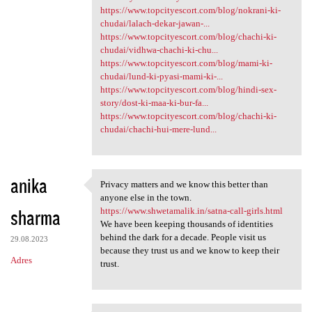
https://www.topcityescort.com/blog/nokrani-ki-
chudai/lalach-dekar-jawan-...
https://www.topcityescort.com/blog/chachi-ki-
chudai/vidhwa-chachi-ki-chu...
https://www.topcityescort.com/blog/mami-ki-
chudai/lund-ki-pyasi-mami-ki-...
https://www.topcityescort.com/blog/hindi-sex-
story/dost-ki-maa-ki-bur-fa...
https://www.topcityescort.com/blog/chachi-ki-
chudai/chachi-hui-mere-lund...
anika
Privacy matters and we know this better than
Privacy matters and we know
anyone else in the town.
sharma
https://www.shwetamalik.in/satna-call-girls.html
We have been keeping thousands of identities
behind the dark for a decade. People visit us
29.08.2023
because they trust us and we know to keep their
Adres
trust.