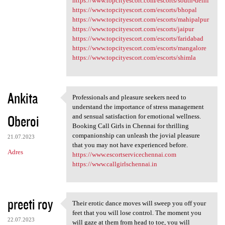
https://www.topcityescort.com/escorts/south-delhi
https://www.topcityescort.com/escorts/bhopal
https://www.topcityescort.com/escorts/mahipalpur
https://www.topcityescort.com/escorts/jaipur
https://www.topcityescort.com/escorts/faridabad
https://www.topcityescort.com/escorts/mangalore
https://www.topcityescort.com/escorts/shimla
Ankita
Professionals and pleasure seekers need to
Professionals and pleasure
understand the importance of stress management
Oberoi
and sensual satisfaction for emotional wellness.
Booking Call Girls in Chennai for thrilling
companionship can unleash the jovial pleasure
21.07.2023
that you may not have experienced before.
Adres
https://www.escortservicechennai.com
https://www.callgirlschennai.in
preeti roy
Their erotic dance moves will sweep you off your
Their erotic dance moves will
feet that you will lose control. The moment you
22.07.2023
will gaze at them from head to toe, you will