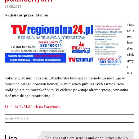
28.08.2015
Nadesłany przez:
Malibu
Dos
taliś
my
bar
dzo
ciek
awy
i
nie
pokojący absurd nadzoru: „Malborska telewizja internetowa montuje w
miastach całego powiatu kamery w miejscach publicznych i umożliwia
podgląd z nich mieszkańcom. W efekcie powstaje alternatywna, prywatna
sieć miejskiego monitoringu”.
Link do TvMalbork na Facebooku
kamery-bajery
K
Lisa
Goa goes with are serious and open ladies who do