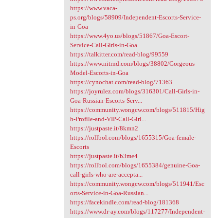
https://www.vaca-
ps.org/blogs/58909/Independent-Escorts-Service-
in-Goa
https://www.4yo.us/blogs/51867/Goa-Escort-
Service-Call-Girls-in-Goa
https://talkitter.com/read-blog/99559
https://www.nitrnd.com/blogs/38802/Gorgeous-
Model-Escorts-in-Goa
https://cynochat.com/read-blog/71363
https://joyrulez.com/blogs/316301/Call-Girls-in-
Goa-Russian-Escorts-Serv...
https://community.wongcw.com/blogs/511815/Hig
h-Profile-and-VIP-Call-Girl...
https://justpaste.it/8kmn2
https://rollbol.com/blogs/1655315/Goa-female-
Escorts
https://justpaste.it/b3me4
https://rollbol.com/blogs/1655384/genuine-Goa-
call-girls-who-are-accepta...
https://community.wongcw.com/blogs/511941/Esc
orts-Service-in-Goa-Russian...
https://facekindle.com/read-blog/181368
https://www.dr-ay.com/blogs/117277/Independent-