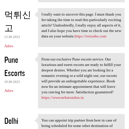
먹튀신
I really want to uncover this page. I must thank you
I really want to uncover this
for taking the time to read this particularly exciting
고
article! Undoubtedly, I really enjoy all aspects of it,
and I also hope you have time to check out the new
data on your website.
https://totowho.com
13.08.2023
Adres
Pune
From our exclusive Pune escorts service. Our
From our exclusive Pune
luxurious and sweet escorts are ready to fulfill your
Escorts
deepest desires. Whether you are looking for a
romantic evening or a wild night out, our escorts
will provide an unforgettable experience. Book
19.08.2023
now for an intimate appointment that will leave
Adres
you craving for more. Satisfaction guaranteed!
https://www.nehatondon.in
Delhi
You can appoint trip partner from here in case of
You can appoint trip partner
being scheduled for some other destination of