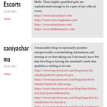
Escorts
Delhi. These highly-qualified girls are
sophisticated enough to be a part of any official
event.
25.08.2023
https://www.classykajol.com/
Adres
https://www.sofia-singhania.com/
https://www.ektachopra.com/
https://www.delhibeauties.com/
saniyashar
A reasonable blog exceptionally ponders
A reasonable blog
unequivocally overwhelming information and
ma
zeroing in on that taking out I obviously have felt
that this blog is having the standard's credit that
qualifies a weblog to be one.
29.08.2023
https://www.topcityescort.com/blog/aunty-ki-
Adres
chudai/pados-ki-aunty-ki-pya...
https://www.topcityescort.com/blog/chachi-ki-
chudai/chachi-ki-chut-or-ga...
https://www.topcityescort.com/blog/bhai-behan-
sex-story/porn-dikhakar-be...
https://www.topcityescort.com/blog/baap-beti-ki-
chudai/beti-ki-chut-ki-a...
https://www.topcityescort.com/blog/first-time-sex-