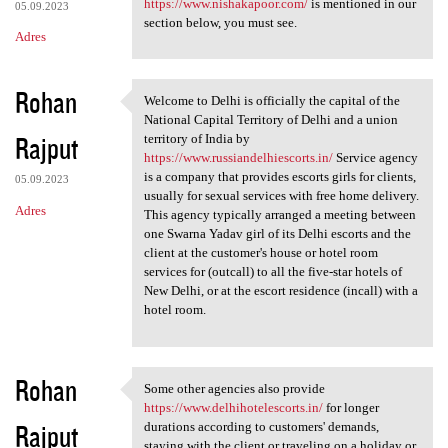
https://www.nishakapoor.com/
is mentioned in our
05.09.2023
section below, you must see.
Adres
Rohan
Welcome to Delhi is officially the capital of the
Welcome to Delhi is
National Capital Territory of Delhi and a union
Rajput
territory of India by
https://www.russiandelhiescorts.in/
Service agency
is a company that provides escorts girls for clients,
05.09.2023
usually for sexual services with free home delivery.
Adres
This agency typically arranged a meeting between
one Swarna Yadav girl of its Delhi escorts and the
client at the customer's house or hotel room
services for (outcall) to all the five-star hotels of
New Delhi, or at the escort residence (incall) with a
hotel room.
Rohan
Some other agencies also provide
Some other agencies also
https://www.delhihotelescorts.in/
for longer
Rajput
durations according to customers' demands,
staying with the client or traveling on a holiday or