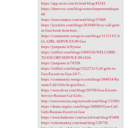
https://app.socie.com.br/read-blog/45243
https://threevoz.com/blog/owner/harpreetmahajan
60
https://tweecampus.com/read-blog/37669
https://joyrulez.com/blogs/263949/Sexy-call-girls-
in-Goa-book-from-best-...
https://community.wongcw.com/blogs/311513/CA
LL-GIRL-SERVICES-IN-Goa
https://justpaste.it/9ysww
https://rollbol.com/blogs/1466556/WELCOME-
TO-ESCORT-SERVICE-IN-GOA
https://justpaste.it/70358
https://rollbol.com/blogs/1522721/Call-girls-in-
Goa-Escorts-in-Goa-24-7-...
https://community.wongcw.com/blogs/384654/Ru
ssian-Call-Girls-In-goa-Esco...
https://www.dr-ay.com/blogs/59709/Goa-Escorts-
Service-Russian-Cal-Girls-...
http://www.renexus.org/network/read-blog/153961
https://demo.sngine.com/blogs/189083/Goa-Call-
Girls-Russian-Escort-in-Goa
https://www.katkoute.com/social/read-blog/65406
https://tokemonkey.com/read-blog/130756