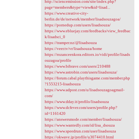
http://sciencemission.com/site/index.php?
page=members&type=view&id=lisad...
https://www.creative-city-
berlin.de/de/network/member/lisadsouzagoa/
https://pornedup.com/users/lisadsouza/
https://www.ebluejay.com/feedbacks/view_feedbac
k/lisadsci_0
https://tramper.nz/@lisadsouza
https://veer.tv/vr/lisadsouza/home
https://rozanceenkora.editorx.io/vidi/profile/lisads
ouzagoa/profile
https://www.bibrave.com/users/210488
https://www.astrobin.com/users/lisadsouza/
https://forum.cabal.playthisgame.com/member.php
?1553215-lisadsouza
https://www.adpost.com/u/lisadsouzagoagmail-
com/
https://www.dday.it/profilo/lisadsouza
https://www.dcfever.com/users/profile.php?
id=1161420
https://answersmode.com/member/lisadsouza/
https://www.wantedly.com/id/lisa_dsouza
https://www.speedrun.com/user/lisadsouza
https://okwave.jp/profile/u3074410.html