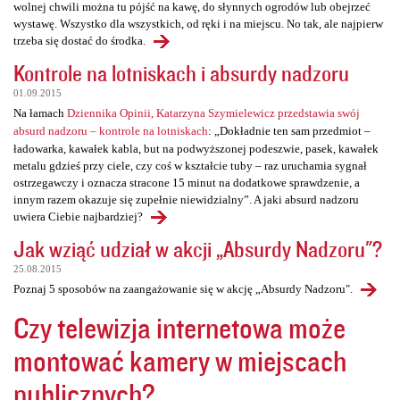
wolnej chwili można tu pójść na kawę, do słynnych ogrodów lub obejrzeć
wystawę. Wszystko dla wszystkich, od ręki i na miejscu. No tak, ale najpierw
trzeba się dostać do środka.
Kontrole na lotniskach i absurdy nadzoru
01.09.2015
Na łamach
Dziennika Opinii, Katarzyna Szymielewicz przedstawia swój
absurd nadzoru – kontrole na lotniskach
: „Dokładnie ten sam przedmiot –
ładowarka, kawałek kabla, but na podwyższonej podeszwie, pasek, kawałek
metalu gdzieś przy ciele, czy coś w kształcie tuby – raz uruchamia sygnał
ostrzegawczy i oznacza stracone 15 minut na dodatkowe sprawdzenie, a
innym razem okazuje się zupełnie niewidzialny”. A jaki absurd nadzoru
uwiera Ciebie najbardziej?
Jak wziąć udział w akcji „Absurdy Nadzoru"?
25.08.2015
Poznaj 5 sposobów na zaangażowanie się w akcję „Absurdy Nadzoru".
Czy telewizja internetowa może
montować kamery w miejscach
publicznych?