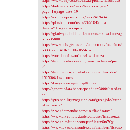
https://www.babycenter.com.au/profile/lisadsouaz
https://hub.safe.com/users/lisadsouzagoa?
page=1&page_size=10
https://events.opensuse.org/users/419434
https://pinshape.com/users/2651045-lisa-
dsouza#designs-tab-open
https://gladwyne.bubblelife.com/users/lisadsouzag
o_o585800
https://www.infragistics.com/community/members/
6383a226d41fb7110bc05561a...
https://vocal.media/authors/lisa-dsouza
https://forum.melanoma.org/user/lisadsouza/profil
e/
https://forums.prosportsdaily.com/member.php?
1525608-lisadsouzaa
https://kavyar.com/qotuwqd9kxyu
http://genomicdata.hacettepe.edu.tr:3000/lisasdou
za
https://greenabilitymagazine.com/greenjobs/autho
r/lisadsouza/
https://www.dermandar.com/user/lisadsouza/
https://www.divephotoguide.com/user/lisadsouza
https://www.bitsdujour.com/profiles/m0m7Qy
https://www.toysoldiersunite.com/members/lisadso