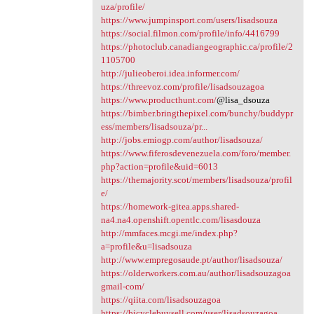
uza/profile/
https://www.jumpinsport.com/users/lisadsouza
https://social.filmon.com/profile/info/4416799
https://photoclub.canadiangeographic.ca/profile/2
1105700
http://julieoberoi.idea.informer.com/
https://threevoz.com/profile/lisadsouzagoa
https://www.producthunt.com/
@lisa_dsouza
https://bimber.bringthepixel.com/bunchy/buddypr
ess/members/lisadsouza/pr...
http://jobs.emiogp.com/author/lisadsouza/
https://www.fiferosdevenezuela.com/foro/member.
php?action=profile&uid=6013
https://themajority.scot/members/lisadsouza/profil
e/
https://homework-gitea.apps.shared-
na4.na4.openshift.opentlc.com/lisasdouza
http://mmfaces.mcgi.me/index.php?
a=profile&u=lisadsouza
http://www.empregosaude.pt/author/lisadsouza/
https://olderworkers.com.au/author/lisadsouzagoa
gmail-com/
https://qiita.com/lisadsouzagoa
https://bicyclebuysell.com/user/lisadsouzagoa