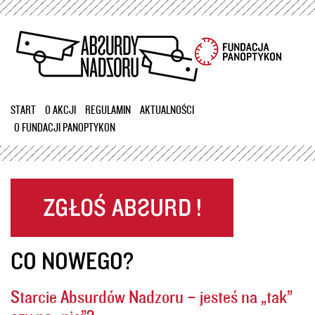
Przejdź
do
treści
START
O AKCJI
REGULAMIN
AKTUALNOŚCI
O FUNDACJI PANOPTYKON
CO NOWEGO?
Starcie Absurdów Nadzoru – jesteś na „tak”