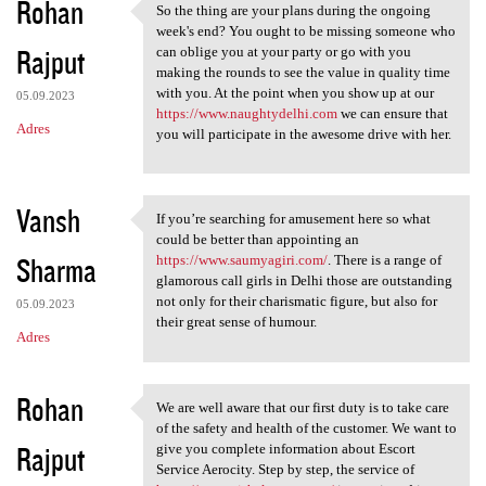
Rohan
So the thing are your plans during the ongoing
So the thing are your plans
week's end? You ought to be missing someone who
Rajput
can oblige you at your party or go with you
making the rounds to see the value in quality time
with you. At the point when you show up at our
05.09.2023
https://www.naughtydelhi.com
we can ensure that
Adres
you will participate in the awesome drive with her.
Vansh
If you’re searching for amusement here so what
If you’re searching for
could be better than appointing an
Sharma
https://www.saumyagiri.com/
. There is a range of
glamorous call girls in Delhi those are outstanding
not only for their charismatic figure, but also for
05.09.2023
their great sense of humour.
Adres
Rohan
We are well aware that our first duty is to take care
We are well aware that our
of the safety and health of the customer. We want to
Rajput
give you complete information about Escort
Service Aerocity. Step by step, the service of