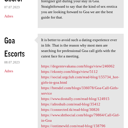
foreigner girl during your stay in Goa.
Straightforward to say that the kind of sex erotica
07.07.2023
you are looking forward to Goa we are the best
Adres
guide for that.
Goa
It is better to avoid such a dating experience ever
It is better to avoid such a
in life. That is the reason why most men are
Escorts
searching for professional Goa call girls with the
cutest face for a meeting.
08.07.2023
https://degentevakana.com/blogs/view/246062
Adres
https://ekonty.com/blogs/view/5112
https://social.urgclub.com/read-blog/155734_hot-
girls-in-goa.html
https://bresdel.com/blogs/336078/Goa-Call-Girls-
service
https://www.dostally.com/read-blog/124915
https://afroshub.com/read-blog/35412
https://connected.tk/read-blog/30826
https://www.shtfsocial.com/blogs/79864/Call-Girl-
in-Goa
https://ontimewld.com/read-blog/158796