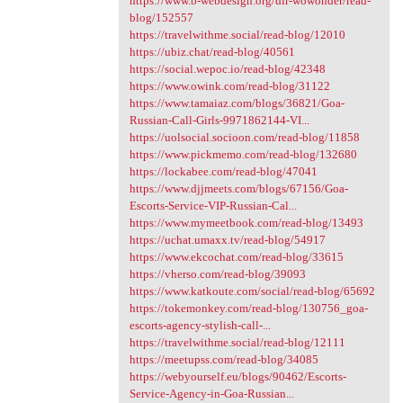
https://www.b-webdesign.org/dir-wowonder/read-
blog/152557
https://travelwithme.social/read-blog/12010
https://ubiz.chat/read-blog/40561
https://social.wepoc.io/read-blog/42348
https://www.owink.com/read-blog/31122
https://www.tamaiaz.com/blogs/36821/Goa-
Russian-Call-Girls-9971862144-VI...
https://uolsocial.socioon.com/read-blog/11858
https://www.pickmemo.com/read-blog/132680
https://lockabee.com/read-blog/47041
https://www.djjmeets.com/blogs/67156/Goa-
Escorts-Service-VIP-Russian-Cal...
https://www.mymeetbook.com/read-blog/13493
https://uchat.umaxx.tv/read-blog/54917
https://www.ekcochat.com/read-blog/33615
https://vherso.com/read-blog/39093
https://www.katkoute.com/social/read-blog/65692
https://tokemonkey.com/read-blog/130756_goa-
escorts-agency-stylish-call-...
https://travelwithme.social/read-blog/12111
https://meetupss.com/read-blog/34085
https://webyourself.eu/blogs/90462/Escorts-
Service-Agency-in-Goa-Russian...