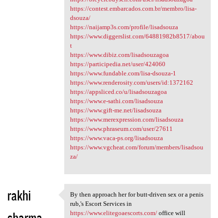
https://contest.embarcados.com.br/membro/lisa-
dsouza/
https://naijamp3s.com/profile/lisadsouza
https://www.diggerslist.com/64881982b8517/abou
t
https://www.dibiz.com/lisadsouzagoa
https://participedia.net/user/424060
https://www.fundable.com/lisa-dsouza-1
https://www.renderosity.com/users/id:1372162
https://appsliced.co/u/lisadsouzagoa
https://www.e-sathi.com/lisadsouza
https://www.gift-me.net/lisadsouza
https://www.merexpression.com/lisadsouza
https://www.phraseum.com/user/27611
https://www.vaca-ps.org/lisadsouza
https://www.vgcheat.com/forum/members/lisadsou
za/
rakhi
By then approach her for butt-driven sex or a penis
By then approach her for butt
rub,'s Escort Services in
sharma
https://www.elitegoaescorts.com/
office will