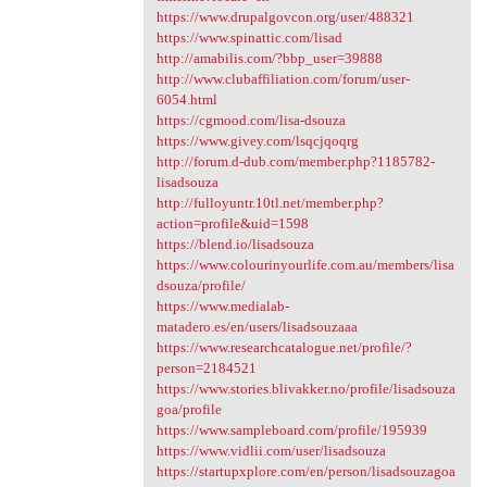
https://www.drupalgovcon.org/user/488321
https://www.spinattic.com/lisad
http://amabilis.com/?bbp_user=39888
http://www.clubaffiliation.com/forum/user-
6054.html
https://cgmood.com/lisa-dsouza
https://www.givey.com/lsqcjqoqrg
http://forum.d-dub.com/member.php?1185782-
lisadsouza
http://fulloyuntr.10tl.net/member.php?
action=profile&uid=1598
https://blend.io/lisadsouza
https://www.colourinyourlife.com.au/members/lisa
dsouza/profile/
https://www.medialab-
matadero.es/en/users/lisadsouzaaa
https://www.researchcatalogue.net/profile/?
person=2184521
https://www.stories.blivakker.no/profile/lisadsouza
goa/profile
https://www.sampleboard.com/profile/195939
https://www.vidlii.com/user/lisadsouza
https://startupxplore.com/en/person/lisadsouzagoa