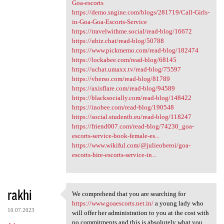
Goa-escorts
https://demo.sngine.com/blogs/281719/Call-Girls-
in-Goa-Goa-Escorts-Service
https://travelwithme.social/read-blog/16672
https://ubiz.chat/read-blog/50788
https://www.pickmemo.com/read-blog/182474
https://lockabee.com/read-blog/68145
https://uchat.umaxx.tv/read-blog/75597
https://vherso.com/read-blog/81789
https://axisflare.com/read-blog/94589
https://blacksocially.com/read-blog/148422
https://inobee.com/read-blog/190548
https://social.studentb.eu/read-blog/118247
https://friend007.com/read-blog/74230_goa-
escorts-service-book-female-es...
https://www.wikiful.com/@julieoberoi/goa-
escorts-hire-escorts-service-in...
rakhi
We comprehend that you are searching for
We comprehend that you are
https://www.goaescorts.net.in/
a young lady who
10.07.2023
will offer her administration to you at the cost with
no commitments and this is absolutely what you