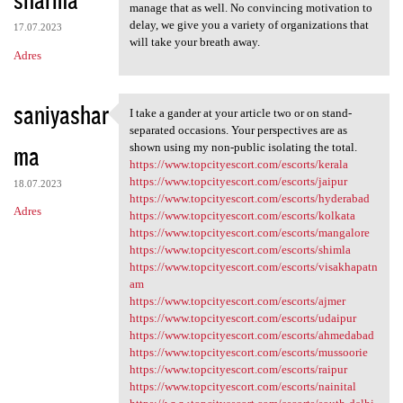
manage that as well. No convincing motivation to
delay, we give you a variety of organizations that
17.07.2023
will take your breath away.
Adres
saniyashar
I take a gander at your article two or on stand-
I take a gander at your
separated occasions. Your perspectives are as
ma
shown using my non-public isolating the total.
https://www.topcityescort.com/escorts/kerala
https://www.topcityescort.com/escorts/jaipur
18.07.2023
https://www.topcityescort.com/escorts/hyderabad
Adres
https://www.topcityescort.com/escorts/kolkata
https://www.topcityescort.com/escorts/mangalore
https://www.topcityescort.com/escorts/shimla
https://www.topcityescort.com/escorts/visakhapatn
am
https://www.topcityescort.com/escorts/ajmer
https://www.topcityescort.com/escorts/udaipur
https://www.topcityescort.com/escorts/ahmedabad
https://www.topcityescort.com/escorts/mussoorie
https://www.topcityescort.com/escorts/raipur
https://www.topcityescort.com/escorts/nainital