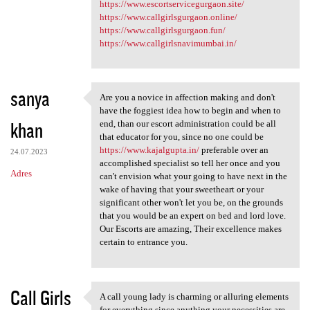
https://www.escortservicegurgaon.site/
https://www.callgirlsgurgaon.online/
https://www.callgirlsgurgaon.fun/
https://www.callgirlsnavimumbai.in/
sanya
Are you a novice in affection making and don't
Are you a novice in affection
have the foggiest idea how to begin and when to
khan
end, than our escort administration could be all
that educator for you, since no one could be
https://www.kajalgupta.in/
preferable over an
24.07.2023
accomplished specialist so tell her once and you
Adres
can't envision what your going to have next in the
wake of having that your sweetheart or your
significant other won't let you be, on the grounds
that you would be an expert on bed and lord love.
Our Escorts are amazing, Their excellence makes
certain to entrance you.
Call Girls
A call young lady is charming or alluring elements
A call young lady is charming
for everything since anything your necessities are