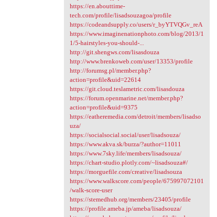
https://en.abouttime-
tech.com/profile/lisadsouzagoa/profile
https://codeandsupply.co/users/r_byYTVQGv_reA
https://www.imaginenationphoto.com/blog/2013/1
1/5-hairstyles-you-should-...
http://git.shengws.com/lisasdouza
http://www.brenkoweb.com/user/13353/profile
http://forumsg.pl/member.php?
action=profile&uid=22614
https://git.cloud.teslametric.com/lisasdouza
https://forum.openmarine.net/member.php?
action=profile&uid=9375
https://eatheremedia.com/detroit/members/lisadso
uza/
https://socialsocial.social/user/lisadsouza/
https://www.akva.sk/burza/?author=11011
https://www.7sky.life/members/lisadsouza/
https://chart-studio.plotly.com/~lisadsouza#/
https://morguefile.com/creative/lisadsouza
https://www.walkscore.com/people/675997072101
/walk-score-user
https://stemedhub.org/members/23405/profile
https://profile.ameba.jp/ameba/lisadsouza/