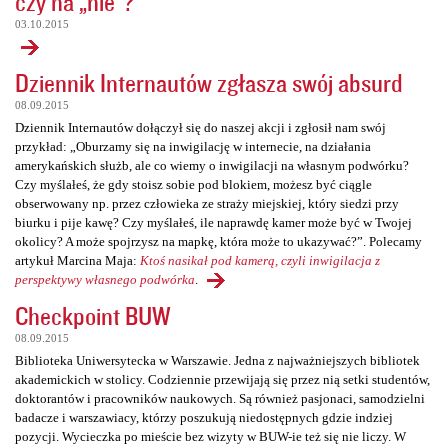
czy na „nie”?
03.10.2015
Dziennik Internautów zgłasza swój absurd
08.09.2015
Dziennik Internautów dołączył się do naszej akcji i zgłosił nam swój
przykład: „Oburzamy się na inwigilację w internecie, na działania
amerykańskich służb, ale co wiemy o inwigilacji na własnym podwórku?
Czy myślałeś, że gdy stoisz sobie pod blokiem, możesz być ciągle
obserwowany np. przez człowieka ze straży miejskiej, który siedzi przy
biurku i pije kawę? Czy myślałeś, ile naprawdę kamer może być w Twojej
okolicy? A może spojrzysz na mapkę, która może to ukazywać?”. Polecamy
artykuł Marcina Maja:
Ktoś nasikał pod kamerą, czyli inwigilacja z
perspektywy własnego podwórka
.
Checkpoint BUW
08.09.2015
Biblioteka Uniwersytecka w Warszawie. Jedna z najważniejszych bibliotek
akademickich w stolicy. Codziennie przewijają się przez nią setki studentów,
doktorantów i pracowników naukowych. Są również pasjonaci, samodzielni
badacze i warszawiacy, którzy poszukują niedostępnych gdzie indziej
pozycji. Wycieczka po mieście bez wizyty w BUW-ie też się nie liczy. W