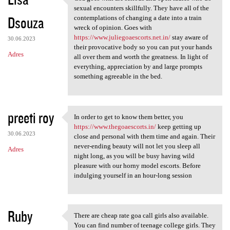
Goa goes with are serious and
o
sexual encounters skillfully. They have all of the
Dsouza
m
contemplations of changing a date into a train
wreck of opinion. Goes with
e
https://www.juliegoaescorts.net.in/
stay aware of
30.06.2023
n
their provocative body so you can put your hands
Adres
all over them and worth the greatness. In light of
t
everything, appreciation by and large prompts
a
something agreeable in the bed.
r
z
preeti roy
In order to get to know them better, you
e
In order to get to know them
https://www.thegoaescorts.in/
keep getting up
30.06.2023
close and personal with them time and again. Their
never-ending beauty will not let you sleep all
Adres
night long, as you will be busy having wild
pleasure with our horny model escorts. Before
indulging yourself in an hour-long session
Ruby
There are cheap rate goa call girls also available.
There are cheap rate goa call
You can find number of teenage college girls. They