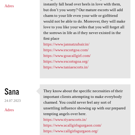
instantly fall head over heels in love with them,
Adres
but don’t you worry? Our mature escorts will add
charm to your life even your wife or girlfriend
would not be able to do. Moreover, they will make
love to you like your wifes that you will forget all
the sorrows in life as if they never existed in the
first place
https://www.jannatzubair.in/
https://www.escortgoa.com/
https://www.goacallgirl.com/
https://www.escortsgoa.org/
https://www.taniaescorts.in/
Sana
They know about the specific necessities of their
They know about the specific
important clients attempting to make everybody
24.07.2023
charmed. You could never feel any sort of
unsettling influence showing up with our prepared
Adres
tempting angels over here.
https://www.riyaescorts.in/
https://www.acallgirlsgurgaon.com/
https://www.callgirlsgurgaon.org/