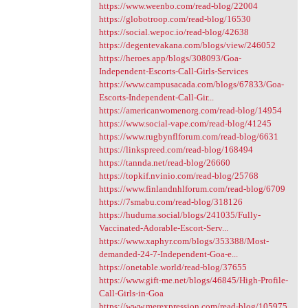
https://www.weenbo.com/read-blog/22004
https://globotroop.com/read-blog/16530
https://social.wepoc.io/read-blog/42638
https://degentevakana.com/blogs/view/246052
https://heroes.app/blogs/308093/Goa-
Independent-Escorts-Call-Girls-Services
https://www.campusacada.com/blogs/67833/Goa-
Escorts-Independent-Call-Gir...
https://americanwomenorg.com/read-blog/14954
https://www.social-vape.com/read-blog/41245
https://www.rugbynflforum.com/read-blog/6631
https://linkspreed.com/read-blog/168494
https://tannda.net/read-blog/26660
https://topkif.nvinio.com/read-blog/25768
https://www.finlandnhlforum.com/read-blog/6709
https://7smabu.com/read-blog/318126
https://huduma.social/blogs/241035/Fully-
Vaccinated-Adorable-Escort-Serv...
https://www.xaphyr.com/blogs/353388/Most-
demanded-24-7-Independent-Goa-e...
https://onetable.world/read-blog/37655
https://www.gift-me.net/blogs/46845/High-Profile-
Call-Girls-in-Goa
https://www.merexpression.com/read-blog/105975