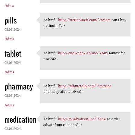
Adres
pills
<a href="
https://tretinoineff.com/">where
can i buy
<a href="https://tretinoineff
tretinoin</a>
02.06.2024
Adres
tablet
<a href="
http://enolvadex.online/">buy
tamoxifen
<a href="http://enolvadex
usa</a>
02.06.2024
Adres
pharmacy
<a href="
https://albuterolp.com/">mexico
<a href="https://albuterolp
pharmacy albuterol</a>
02.06.2024
Adres
medication
<a href="
http://mcadvair.online/">how
to order
<a href="http://mcadvair
advair from canada</a>
02.06.2024