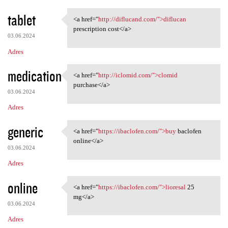
tablet
<a href="
http://diflucand.com/">diflucan
<a href="http://diflucand.com
prescription cost</a>
03.06.2024
Adres
medication
<a href="
http://iclomid.com/">clomid
<a href="http://iclomid.com/"
purchase</a>
03.06.2024
Adres
generic
<a href="
https://ibaclofen.com/">buy
baclofen
<a href="https://ibaclofen
online</a>
03.06.2024
Adres
online
<a href="
https://ibaclofen.com/">lioresal
25
<a href="https://ibaclofen
mg</a>
03.06.2024
Adres