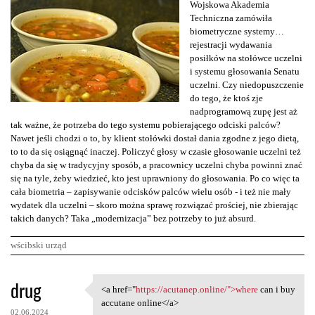
Wojskowa Akademia
Techniczna zamówiła
biometryczne systemy…
rejestracji wydawania
posiłków na stołówce uczelni
i systemu głosowania Senatu
uczelni. Czy niedopuszczenie
do tego, że ktoś zje
nadprogramową zupę jest aż
tak ważne, że potrzeba do tego systemu pobierającego odciski palców?
Nawet jeśli chodzi o to, by klient stołówki dostał dania zgodne z jego dietą,
to to da się osiągnąć inaczej. Policzyć głosy w czasie głosowanie uczelni też
chyba da się w tradycyjny sposób, a pracownicy uczelni chyba powinni znać
się na tyle, żeby wiedzieć, kto jest uprawniony do głosowania. Po co więc ta
cała biometria – zapisywanie odcisków palców wielu osób - i też nie mały
wydatek dla uczelni – skoro można sprawę rozwiązać prościej, nie zbierając
takich danych? Taka „modernizacja” bez potrzeby to już absurd.
wścibski urząd
K
drug
<a href="
https://acutanep.online/">where
can i buy
<a href="https://acutanep
o
accutane online</a>
02.06.2024