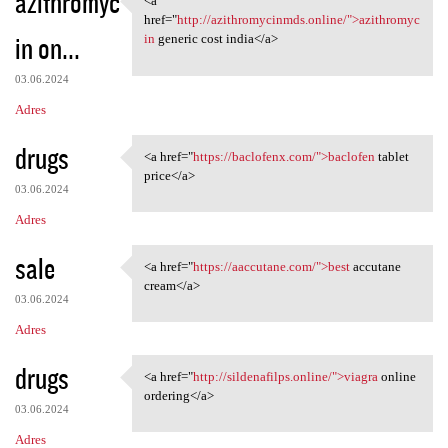
azithromyc
<a
<a href="http:/
href="
http://azithromycinmds.online/">azithromyc
in on...
in
generic cost india</a>
03.06.2024
Adres
drugs
<a href="
https://baclofenx.com/">baclofen
tablet
<a href="https://baclofenx
price</a>
03.06.2024
Adres
sale
<a href="
https://aaccutane.com/">best
accutane
<a href="https://aaccutane
cream</a>
03.06.2024
Adres
drugs
<a href="
http://sildenafilps.online/">viagra
online
<a href="http://sildenafilps
ordering</a>
03.06.2024
Adres