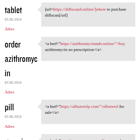
tablet
[url=
https://diflucand.online/]where
to purchase
[url=https://diflucand.online
diflucan[/url]
03.06.2024
Adres
order
<a href="
https://azithromycinmds.online/">buy
<a href="https:/
azithromycin no prescription</a>
azithromyc
in
03.06.2024
Adres
pill
<a href="
https://albuterolp.com/">albuterol
for
<a href="https://albuterolp
sale</a>
03.06.2024
Adres