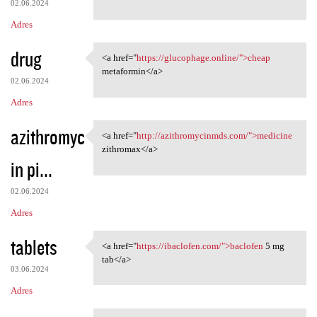
02.06.2024
Adres
drug
<a href="
https://glucophage.online/">cheap
<a href="https://glucophage
metaformin</a>
02.06.2024
Adres
azithromyc
<a href="
http://azithromycinmds.com/">medicine
<a href="http:/
zithromax</a>
in pi...
02.06.2024
Adres
tablets
<a href="
https://ibaclofen.com/">baclofen
5 mg
<a href="https://ibaclofen
tab</a>
03.06.2024
Adres