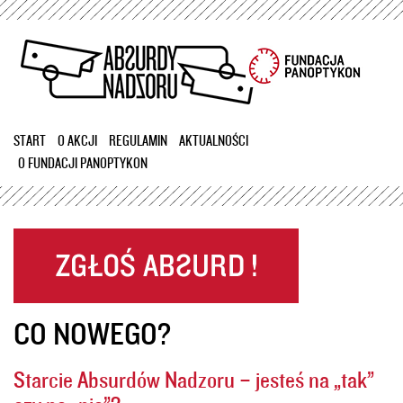
Przejdź
do
treści
START
O AKCJI
REGULAMIN
AKTUALNOŚCI
O FUNDACJI PANOPTYKON
CO NOWEGO?
Starcie Absurdów Nadzoru – jesteś na „tak”