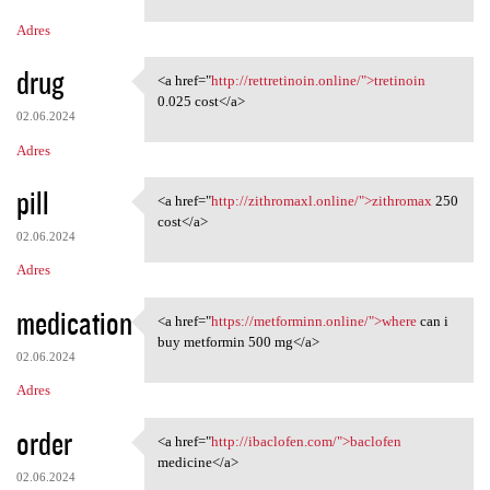
m
Adres
e
n
drug
<a href="
http://rettretinoin.online/">tretinoin
<a href="http://rettretinoin
t
0.025 cost</a>
02.06.2024
a
Adres
r
z
pill
<a href="
http://zithromaxl.online/">zithromax
250
<a href="http://zithromaxl
e
cost</a>
02.06.2024
Adres
medication
<a href="
https://metforminn.online/">where
can i
<a href="https://metforminn
buy metformin 500 mg</a>
02.06.2024
Adres
order
<a href="
http://ibaclofen.com/">baclofen
<a href="http://ibaclofen.com
medicine</a>
02.06.2024