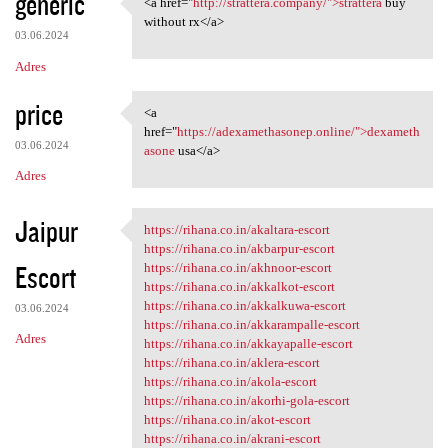
generic
<a href="
http://strattera.company/">strattera
buy
<a href="http://strattera
without rx</a>
03.06.2024
Adres
price
<a
<a href="https:/
href="
https://adexamethasonep.online/">dexameth
03.06.2024
asone
usa</a>
Adres
Jaipur
https://rihana.co.in/akaltara-escort
https://rihana.co.in/akaltara
https://rihana.co.in/akbarpur-escort
Escort
https://rihana.co.in/akhnoor-escort
https://rihana.co.in/akkalkot-escort
https://rihana.co.in/akkalkuwa-escort
03.06.2024
https://rihana.co.in/akkarampalle-escort
Adres
https://rihana.co.in/akkayapalle-escort
https://rihana.co.in/aklera-escort
https://rihana.co.in/akola-escort
https://rihana.co.in/akorhi-gola-escort
https://rihana.co.in/akot-escort
https://rihana.co.in/akrani-escort