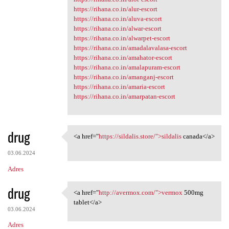
https://rihana.co.in/alur-escort
https://rihana.co.in/aluva-escort
https://rihana.co.in/alwar-escort
https://rihana.co.in/alwarpet-escort
https://rihana.co.in/amadalavalasa-escort
https://rihana.co.in/amahator-escort
https://rihana.co.in/amalapuram-escort
https://rihana.co.in/amanganj-escort
https://rihana.co.in/amaria-escort
https://rihana.co.in/amarpatan-escort
drug
<a href="
https://sildalis.store/">sildalis
canada</a>
<a href="https://sildalis
03.06.2024
Adres
drug
<a href="
http://avermox.com/">vermox
500mg
<a href="http://avermox.com/"
tablet</a>
03.06.2024
Adres