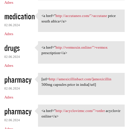
Adres
medication
<a href="
http://accutaneo.com/">accutane
price
<a href="http://accutaneo.com
south africa</a>
02.06.2024
Adres
drugs
<a href="
http://vermoxin.online/">vermox
<a href="http://vermoxin
prescription</a>
02.06.2024
Adres
pharmacy
[url=
http://amoxicillinbact.com/]amoxicillin
[url=http://amoxicillinbact
500mg capsules price in india[/url]
02.06.2024
Adres
pharmacy
<a href="
http://acyclovirmc.com/">order
acyclovir
<a href="http://acyclovirmc
online</a>
02.06.2024
Adres