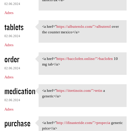
02.06.2024
Adres
tablets
<a href="
https://albuterolo.com/">albuterol
over
<a href="https://albuterolo
the counter mexico</a>
02.06.2024
Adres
order
<a href="
https://bacclofen.online/">baclofen
10
<a href="https://bacclofen
mg tab</a>
02.06.2024
Adres
medication
<a href="
https://itretinoin.com/">retin
a
<a href="https://itretinoin
generic</a>
02.06.2024
Adres
purchase
<a href="
http://ifinasteride.com/">propecia
generic
<a href="http://ifinasteride
price</a>