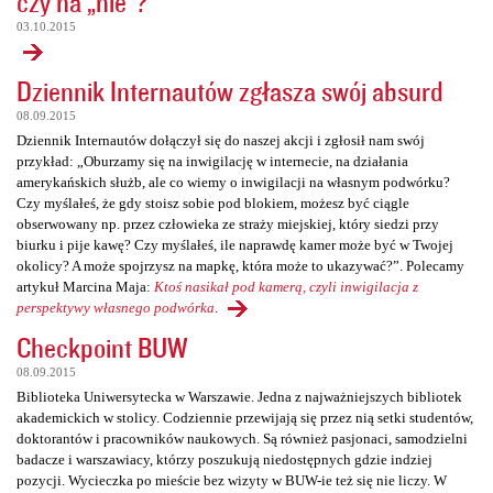
czy na „nie”?
03.10.2015
Dziennik Internautów zgłasza swój absurd
08.09.2015
Dziennik Internautów dołączył się do naszej akcji i zgłosił nam swój
przykład: „Oburzamy się na inwigilację w internecie, na działania
amerykańskich służb, ale co wiemy o inwigilacji na własnym podwórku?
Czy myślałeś, że gdy stoisz sobie pod blokiem, możesz być ciągle
obserwowany np. przez człowieka ze straży miejskiej, który siedzi przy
biurku i pije kawę? Czy myślałeś, ile naprawdę kamer może być w Twojej
okolicy? A może spojrzysz na mapkę, która może to ukazywać?”. Polecamy
artykuł Marcina Maja:
Ktoś nasikał pod kamerą, czyli inwigilacja z
perspektywy własnego podwórka
.
Checkpoint BUW
08.09.2015
Biblioteka Uniwersytecka w Warszawie. Jedna z najważniejszych bibliotek
akademickich w stolicy. Codziennie przewijają się przez nią setki studentów,
doktorantów i pracowników naukowych. Są również pasjonaci, samodzielni
badacze i warszawiacy, którzy poszukują niedostępnych gdzie indziej
pozycji. Wycieczka po mieście bez wizyty w BUW-ie też się nie liczy. W