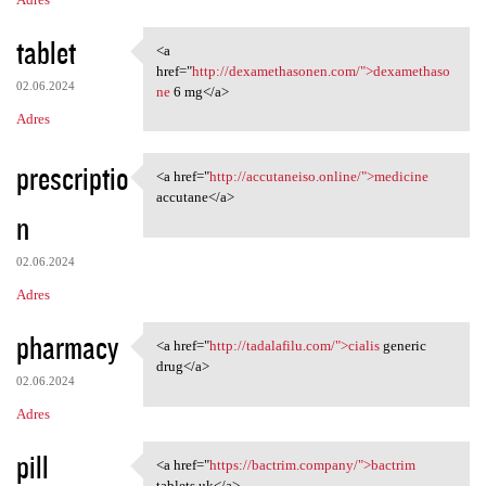
tablet
<a
<a href="http:/
href="
http://dexamethasonen.com/">dexamethaso
02.06.2024
ne
6 mg</a>
Adres
prescriptio
<a href="
http://accutaneiso.online/">medicine
<a href="http://accutaneiso
accutane</a>
n
02.06.2024
Adres
pharmacy
<a href="
http://tadalafilu.com/">cialis
generic
<a href="http://tadalafilu
drug</a>
02.06.2024
Adres
pill
<a href="
https://bactrim.company/">bactrim
<a href="https://bactrim
tablets uk</a>