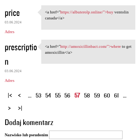
price
<a href="
https://albuterolp.online/">buy
ventolin
<a href="https://albuterolp
canada</a>
03.06.2024
Adres
prescriptio
<a href="
http://amoxicillinbact.com/">where
to get
<a href="http:/
amoxicillin</a>
n
03.06.2024
Adres
S
…
53
54
55
56
57
58
59
60
61
…
t
r
o
Dodaj komentarz
n
y
Nazwisko lub pseudonim