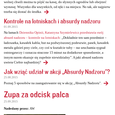
wolnej chwili można tu pójść na kawę, do słynnych ogrodów lub obejrzeć
wystawę. Wszystko dla wszystkich, od ręki i na miejscu. No tak, ale najpierw
trzeba się dostać do środka.
Kontrole na lotniskach i absurdy nadzoru
01.09.2015
Na łamach
Dziennika Opinii, Katarzyna Szymielewicz przedstawia swój
absurd nadzoru – kontrole na lotniskach
: „Dokładnie ten sam przedmiot –
ładowarka, kawałek kabla, but na podwyższonej podeszwie, pasek, kawałek
metalu gdzieś przy ciele, czy coś w kształcie tuby – raz uruchamia sygnał
ostrzegawczy i oznacza stracone 15 minut na dodatkowe sprawdzenie, a
innym razem okazuje się zupełnie niewidzialny”. A jaki absurd nadzoru
uwiera Ciebie najbardziej?
Jak wziąć udział w akcji „Absurdy Nadzoru"?
25.08.2015
Poznaj 5 sposobów na zaangażowanie się w akcję „Absurdy Nadzoru".
Zupa za odcisk palca
25.09.2015
Nadesłany przez:
AW