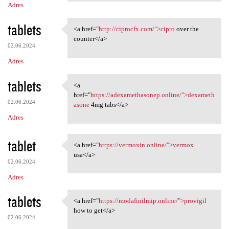
Adres
tablets
<a href="
http://ciprocfx.com/">cipro
over the
<a href="http://ciprocfx.com/
counter</a>
02.06.2024
Adres
tablets
<a
<a href="https:/
href="
https://adexamethasonep.online/">dexameth
02.06.2024
asone
4mg tabs</a>
Adres
tablet
<a href="
https://vermoxin.online/">vermox
<a href="https://vermoxin
usa</a>
02.06.2024
Adres
tablets
<a href="
https://modafinilmip.online/">provigil
<a href="https://modafinilmip
how to get</a>
02.06.2024