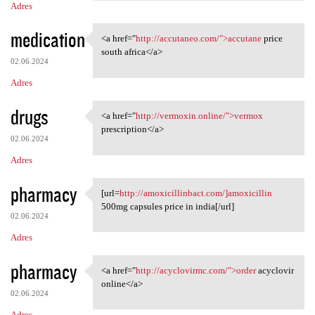
Adres
medication
<a href="
http://accutaneo.com/">accutane
price
<a href="http://accutaneo.com
south africa</a>
02.06.2024
Adres
drugs
<a href="
http://vermoxin.online/">vermox
<a href="http://vermoxin
prescription</a>
02.06.2024
Adres
pharmacy
[url=
http://amoxicillinbact.com/]amoxicillin
[url=http://amoxicillinbact
500mg capsules price in india[/url]
02.06.2024
Adres
pharmacy
<a href="
http://acyclovirmc.com/">order
acyclovir
<a href="http://acyclovirmc
online</a>
02.06.2024
Adres