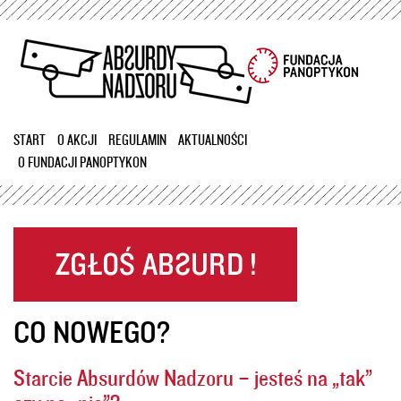
Przejdź
do
treści
START
O AKCJI
REGULAMIN
AKTUALNOŚCI
O FUNDACJI PANOPTYKON
CO NOWEGO?
Starcie Absurdów Nadzoru – jesteś na „tak”