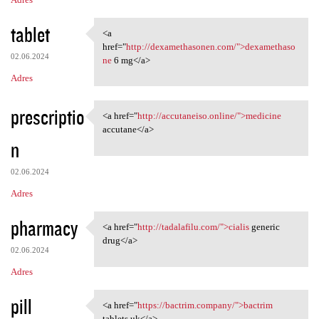
tablet
<a
<a href="http:/
href="
http://dexamethasonen.com/">dexamethaso
02.06.2024
ne
6 mg</a>
Adres
prescriptio
<a href="
http://accutaneiso.online/">medicine
<a href="http://accutaneiso
accutane</a>
n
02.06.2024
Adres
pharmacy
<a href="
http://tadalafilu.com/">cialis
generic
<a href="http://tadalafilu
drug</a>
02.06.2024
Adres
pill
<a href="
https://bactrim.company/">bactrim
<a href="https://bactrim
tablets uk</a>