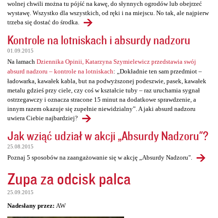
wolnej chwili można tu pójść na kawę, do słynnych ogrodów lub obejrzeć
wystawę. Wszystko dla wszystkich, od ręki i na miejscu. No tak, ale najpierw
trzeba się dostać do środka.
Kontrole na lotniskach i absurdy nadzoru
01.09.2015
Na łamach
Dziennika Opinii, Katarzyna Szymielewicz przedstawia swój
absurd nadzoru – kontrole na lotniskach
: „Dokładnie ten sam przedmiot –
ładowarka, kawałek kabla, but na podwyższonej podeszwie, pasek, kawałek
metalu gdzieś przy ciele, czy coś w kształcie tuby – raz uruchamia sygnał
ostrzegawczy i oznacza stracone 15 minut na dodatkowe sprawdzenie, a
innym razem okazuje się zupełnie niewidzialny”. A jaki absurd nadzoru
uwiera Ciebie najbardziej?
Jak wziąć udział w akcji „Absurdy Nadzoru"?
25.08.2015
Poznaj 5 sposobów na zaangażowanie się w akcję „Absurdy Nadzoru".
Zupa za odcisk palca
25.09.2015
Nadesłany przez:
AW