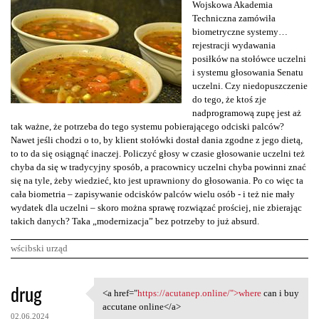
Wojskowa Akademia
Techniczna zamówiła
biometryczne systemy…
rejestracji wydawania
posiłków na stołówce uczelni
i systemu głosowania Senatu
uczelni. Czy niedopuszczenie
do tego, że ktoś zje
nadprogramową zupę jest aż
tak ważne, że potrzeba do tego systemu pobierającego odciski palców?
Nawet jeśli chodzi o to, by klient stołówki dostał dania zgodne z jego dietą,
to to da się osiągnąć inaczej. Policzyć głosy w czasie głosowanie uczelni też
chyba da się w tradycyjny sposób, a pracownicy uczelni chyba powinni znać
się na tyle, żeby wiedzieć, kto jest uprawniony do głosowania. Po co więc ta
cała biometria – zapisywanie odcisków palców wielu osób - i też nie mały
wydatek dla uczelni – skoro można sprawę rozwiązać prościej, nie zbierając
takich danych? Taka „modernizacja” bez potrzeby to już absurd.
wścibski urząd
K
drug
<a href="
https://acutanep.online/">where
can i buy
<a href="https://acutanep
o
accutane online</a>
02.06.2024