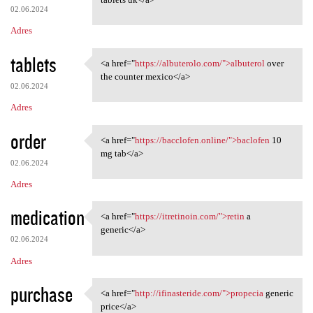
02.06.2024
Adres
tablets
<a href="
https://albuterolo.com/">albuterol
over
<a href="https://albuterolo
the counter mexico</a>
02.06.2024
Adres
order
<a href="
https://bacclofen.online/">baclofen
10
<a href="https://bacclofen
mg tab</a>
02.06.2024
Adres
medication
<a href="
https://itretinoin.com/">retin
a
<a href="https://itretinoin
generic</a>
02.06.2024
Adres
purchase
<a href="
http://ifinasteride.com/">propecia
generic
<a href="http://ifinasteride
price</a>