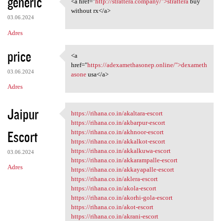
generic
<a href="
http://strattera.company/">strattera
buy
<a href="http://strattera
without rx</a>
03.06.2024
Adres
price
<a
<a href="https:/
href="
https://adexamethasonep.online/">dexameth
03.06.2024
asone
usa</a>
Adres
Jaipur
https://rihana.co.in/akaltara-escort
https://rihana.co.in/akaltara
https://rihana.co.in/akbarpur-escort
Escort
https://rihana.co.in/akhnoor-escort
https://rihana.co.in/akkalkot-escort
https://rihana.co.in/akkalkuwa-escort
03.06.2024
https://rihana.co.in/akkarampalle-escort
Adres
https://rihana.co.in/akkayapalle-escort
https://rihana.co.in/aklera-escort
https://rihana.co.in/akola-escort
https://rihana.co.in/akorhi-gola-escort
https://rihana.co.in/akot-escort
https://rihana.co.in/akrani-escort