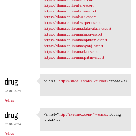
https://rihana.co.in/alur-escort
https://rihana.co.in/aluva-escort
https://rihana.co.in/alwar-escort
https://rihana.co.in/alwarpet-escort
https://rihana.co.in/amadalavalasa-escort
https://rihana.co.in/amahator-escort
https://rihana.co.in/amalapuram-escort
https://rihana.co.in/amanganj-escort
https://rihana.co.in/amaria-escort
https://rihana.co.in/amarpatan-escort
drug
<a href="
https://sildalis.store/">sildalis
canada</a>
<a href="https://sildalis
03.06.2024
Adres
drug
<a href="
http://avermox.com/">vermox
500mg
<a href="http://avermox.com/"
tablet</a>
03.06.2024
Adres