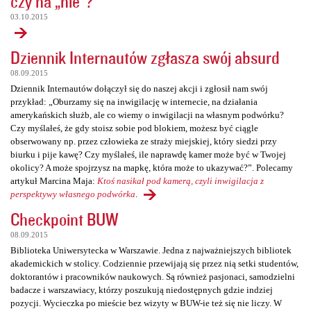
czy na „nie”?
03.10.2015
Dziennik Internautów zgłasza swój absurd
08.09.2015
Dziennik Internautów dołączył się do naszej akcji i zgłosił nam swój
przykład: „Oburzamy się na inwigilację w internecie, na działania
amerykańskich służb, ale co wiemy o inwigilacji na własnym podwórku?
Czy myślałeś, że gdy stoisz sobie pod blokiem, możesz być ciągle
obserwowany np. przez człowieka ze straży miejskiej, który siedzi przy
biurku i pije kawę? Czy myślałeś, ile naprawdę kamer może być w Twojej
okolicy? A może spojrzysz na mapkę, która może to ukazywać?”. Polecamy
artykuł Marcina Maja:
Ktoś nasikał pod kamerą, czyli inwigilacja z
perspektywy własnego podwórka
.
Checkpoint BUW
08.09.2015
Biblioteka Uniwersytecka w Warszawie. Jedna z najważniejszych bibliotek
akademickich w stolicy. Codziennie przewijają się przez nią setki studentów,
doktorantów i pracowników naukowych. Są również pasjonaci, samodzielni
badacze i warszawiacy, którzy poszukują niedostępnych gdzie indziej
pozycji. Wycieczka po mieście bez wizyty w BUW-ie też się nie liczy. W