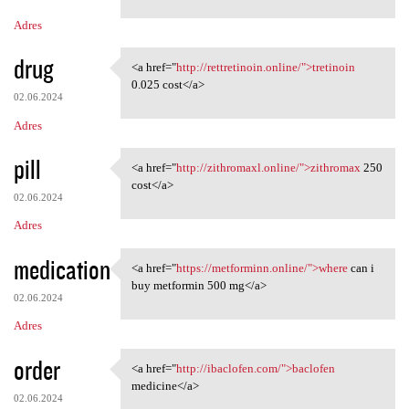
m
Adres
e
n
drug
<a href="
http://rettretinoin.online/">tretinoin
<a href="http://rettretinoin
t
0.025 cost</a>
02.06.2024
a
Adres
r
z
pill
<a href="
http://zithromaxl.online/">zithromax
250
<a href="http://zithromaxl
e
cost</a>
02.06.2024
Adres
medication
<a href="
https://metforminn.online/">where
can i
<a href="https://metforminn
buy metformin 500 mg</a>
02.06.2024
Adres
order
<a href="
http://ibaclofen.com/">baclofen
<a href="http://ibaclofen.com
medicine</a>
02.06.2024