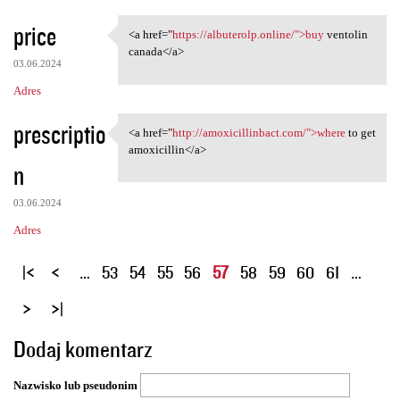
price
<a href="
https://albuterolp.online/">buy
ventolin
<a href="https://albuterolp
canada</a>
03.06.2024
Adres
prescriptio
<a href="
http://amoxicillinbact.com/">where
to get
<a href="http:/
amoxicillin</a>
n
03.06.2024
Adres
S
…
53
54
55
56
57
58
59
60
61
…
t
r
o
Dodaj komentarz
n
y
Nazwisko lub pseudonim