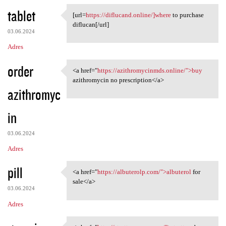
tablet
[url=
https://diflucand.online/]where
to purchase
[url=https://diflucand.online
diflucan[/url]
03.06.2024
Adres
order
<a href="
https://azithromycinmds.online/">buy
<a href="https:/
azithromycin no prescription</a>
azithromyc
in
03.06.2024
Adres
pill
<a href="
https://albuterolp.com/">albuterol
for
<a href="https://albuterolp
sale</a>
03.06.2024
Adres