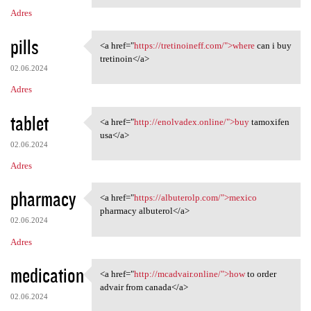
Adres
pills
<a href="
https://tretinoineff.com/">where
can i buy
<a href="https://tretinoineff
tretinoin</a>
02.06.2024
Adres
tablet
<a href="
http://enolvadex.online/">buy
tamoxifen
<a href="http://enolvadex
usa</a>
02.06.2024
Adres
pharmacy
<a href="
https://albuterolp.com/">mexico
<a href="https://albuterolp
pharmacy albuterol</a>
02.06.2024
Adres
medication
<a href="
http://mcadvair.online/">how
to order
<a href="http://mcadvair
advair from canada</a>
02.06.2024