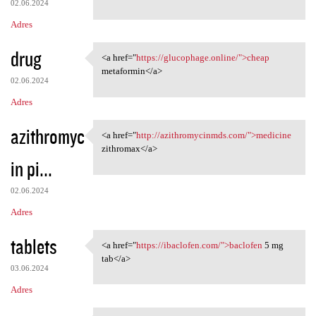
02.06.2024
Adres
drug
<a href="
https://glucophage.online/">cheap
<a href="https://glucophage
metaformin</a>
02.06.2024
Adres
azithromyc
<a href="
http://azithromycinmds.com/">medicine
<a href="http:/
zithromax</a>
in pi...
02.06.2024
Adres
tablets
<a href="
https://ibaclofen.com/">baclofen
5 mg
<a href="https://ibaclofen
tab</a>
03.06.2024
Adres