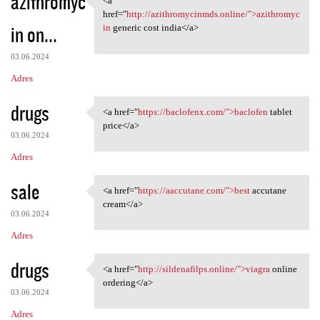
azithromyc
<a
<a href="http:/
href="
http://azithromycinmds.online/">azithromyc
in on...
in
generic cost india</a>
03.06.2024
Adres
drugs
<a href="
https://baclofenx.com/">baclofen
tablet
<a href="https://baclofenx
price</a>
03.06.2024
Adres
sale
<a href="
https://aaccutane.com/">best
accutane
<a href="https://aaccutane
cream</a>
03.06.2024
Adres
drugs
<a href="
http://sildenafilps.online/">viagra
online
<a href="http://sildenafilps
ordering</a>
03.06.2024
Adres