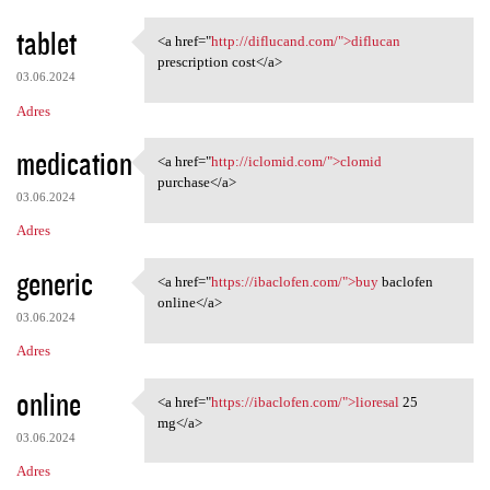
tablet
<a href="
http://diflucand.com/">diflucan
<a href="http://diflucand.com
prescription cost</a>
03.06.2024
Adres
medication
<a href="
http://iclomid.com/">clomid
<a href="http://iclomid.com/"
purchase</a>
03.06.2024
Adres
generic
<a href="
https://ibaclofen.com/">buy
baclofen
<a href="https://ibaclofen
online</a>
03.06.2024
Adres
online
<a href="
https://ibaclofen.com/">lioresal
25
<a href="https://ibaclofen
mg</a>
03.06.2024
Adres