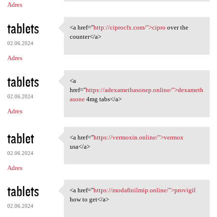
Adres
tablets
<a href="
http://ciprocfx.com/">cipro
over the
<a href="http://ciprocfx.com/
counter</a>
02.06.2024
Adres
tablets
<a
<a href="https:/
href="
https://adexamethasonep.online/">dexameth
02.06.2024
asone
4mg tabs</a>
Adres
tablet
<a href="
https://vermoxin.online/">vermox
<a href="https://vermoxin
usa</a>
02.06.2024
Adres
tablets
<a href="
https://modafinilmip.online/">provigil
<a href="https://modafinilmip
how to get</a>
02.06.2024