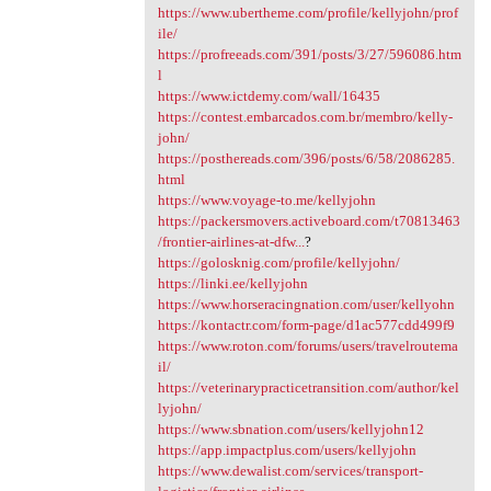
https://www.ubertheme.com/profile/kellyjohn/prof
ile/
https://profreeads.com/391/posts/3/27/596086.htm
l
https://www.ictdemy.com/wall/16435
https://contest.embarcados.com.br/membro/kelly-
john/
https://posthereads.com/396/posts/6/58/2086285.
html
https://www.voyage-to.me/kellyjohn
https://packersmovers.activeboard.com/t70813463
/frontier-airlines-at-dfw...
?
https://golosknig.com/profile/kellyjohn/
https://linki.ee/kellyjohn
https://www.horseracingnation.com/user/kellyohn
https://kontactr.com/form-page/d1ac577cdd499f9
https://www.roton.com/forums/users/travelroutema
il/
https://veterinarypracticetransition.com/author/kel
lyjohn/
https://www.sbnation.com/users/kellyjohn12
https://app.impactplus.com/users/kellyjohn
https://www.dewalist.com/services/transport-