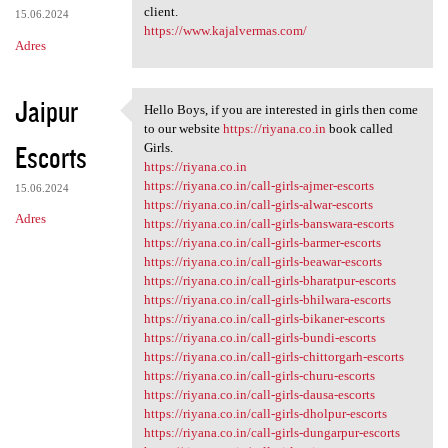
client.
15.06.2024
https://www.kajalvermas.com/
Adres
Jaipur
Hello Boys, if you are interested in girls then come
Hello Boys, if you are
to our website
https://riyana.co.in
book called
Escorts
Girls.
https://riyana.co.in
https://riyana.co.in/call-girls-ajmer-escorts
15.06.2024
https://riyana.co.in/call-girls-alwar-escorts
Adres
https://riyana.co.in/call-girls-banswara-escorts
https://riyana.co.in/call-girls-barmer-escorts
https://riyana.co.in/call-girls-beawar-escorts
https://riyana.co.in/call-girls-bharatpur-escorts
https://riyana.co.in/call-girls-bhilwara-escorts
https://riyana.co.in/call-girls-bikaner-escorts
https://riyana.co.in/call-girls-bundi-escorts
https://riyana.co.in/call-girls-chittorgarh-escorts
https://riyana.co.in/call-girls-churu-escorts
https://riyana.co.in/call-girls-dausa-escorts
https://riyana.co.in/call-girls-dholpur-escorts
https://riyana.co.in/call-girls-dungarpur-escorts