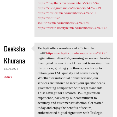
https://togethers.mn.co/members/24257242
https://vividgram.mn.co/members/24257219
https://pest-ez.mn.co/members/24257202
https://intuitive-
solutions.mn.co/members/24257169
https://create-lifestyle.mn.co/members/24257142
Deeksha
Taxlegit offers seamless and efficient <a
Taxlegit offers seamless and
href="
https://taxlegit.com/dsc-registration">DSC
Khurana
registration online</a>, ensuring secure and hassle-
free digital transactions. Our expert team simplifies
the process, guiding you through each step to
15.06.2024
obtain your DSC quickly and conveniently.
Adres
Whether for individual or business use, our
services are tailored to meet your specific needs,
guaranteeing compliance with legal standards.
Trust Taxlegit for a smooth DSC registration
experience, backed by our commitment to
accuracy and customer satisfaction. Get started
today and enjoy the benefits of secure,
authenticated digital signatures with Taxlegit.