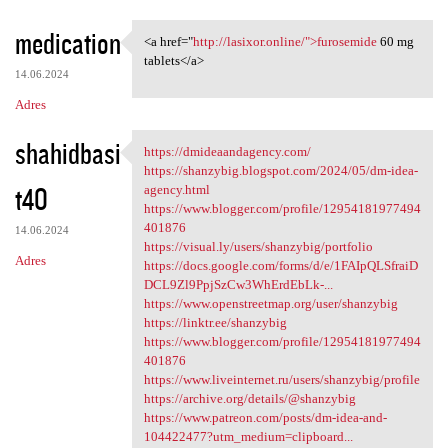
medication
<a href="
http://lasixor.online/">furosemide
60 mg
<a href="http://lasixor
tablets</a>
14.06.2024
Adres
shahidbasi
https://dmideaandagency.com/
https://dmideaandagency.com/
https://shanzybig.blogspot.com/2024/05/dm-idea-
t40
agency.html
https://www.blogger.com/profile/12954181977494
401876
14.06.2024
https://visual.ly/users/shanzybig/portfolio
Adres
https://docs.google.com/forms/d/e/1FAIpQLSfraiD
DCL9Zl9PpjSzCw3WhErdEbLk-...
https://www.openstreetmap.org/user/shanzybig
https://linktr.ee/shanzybig
https://www.blogger.com/profile/12954181977494
401876
https://www.liveinternet.ru/users/shanzybig/profile
https://archive.org/details/@shanzybig
https://www.patreon.com/posts/dm-idea-and-
104422477?utm_medium=clipboard...