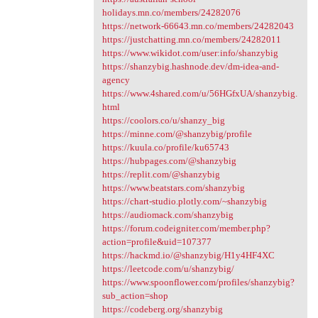
holidays.mn.co/members/24282076
https://network-66643.mn.co/members/24282043
https://justchatting.mn.co/members/24282011
https://www.wikidot.com/user:info/shanzybig
https://shanzybig.hashnode.dev/dm-idea-and-
agency
https://www.4shared.com/u/56HGfxUA/shanzybig.
html
https://coolors.co/u/shanzy_big
https://minne.com/@shanzybig/profile
https://kuula.co/profile/ku65743
https://hubpages.com/@shanzybig
https://replit.com/@shanzybig
https://www.beatstars.com/shanzybig
https://chart-studio.plotly.com/~shanzybig
https://audiomack.com/shanzybig
https://forum.codeigniter.com/member.php?
action=profile&uid=107377
https://hackmd.io/@shanzybig/H1y4HF4XC
https://leetcode.com/u/shanzybig/
https://www.spoonflower.com/profiles/shanzybig?
sub_action=shop
https://codeberg.org/shanzybig