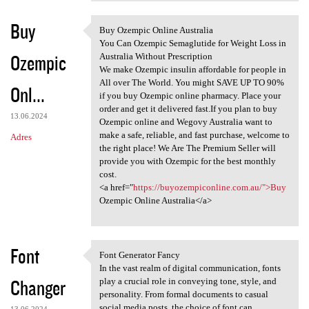
Buy
Buy Ozempic Online Australia
Buy Ozempic Online Australia
You Can Ozempic Semaglutide for Weight Loss in
Ozempic
Australia Without Prescription
We make Ozempic insulin affordable for people in
All over The World. You might SAVE UP TO 90%
Onl...
if you buy Ozempic online pharmacy. Place your
order and get it delivered fast.If you plan to buy
13.06.2024
Ozempic online and Wegovy Australia want to
make a safe, reliable, and fast purchase, welcome to
Adres
the right place! We Are The Premium Seller will
provide you with Ozempic for the best monthly
cost.
<a href="
https://buyozempiconline.com.au/">Buy
Ozempic Online Australia</a>
Font
Font Generator Fancy
Font Generator Fancy
In the vast realm of digital communication, fonts
Changer
play a crucial role in conveying tone, style, and
personality. From formal documents to casual
social media posts, the choice of font can
13.06.2024