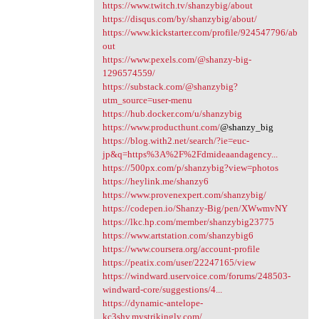
https://www.twitch.tv/shanzybig/about
https://disqus.com/by/shanzybig/about/
https://www.kickstarter.com/profile/924547796/ab
out
https://www.pexels.com/@shanzy-big-
1296574559/
https://substack.com/@shanzybig?
utm_source=user-menu
https://hub.docker.com/u/shanzybig
https://www.producthunt.com/
@shanzy_big
https://blog.with2.net/search/?ie=euc-
jp&q=https%3A%2F%2Fdmideaandagency...
https://500px.com/p/shanzybig?view=photos
https://heylink.me/shanzy6
https://www.provenexpert.com/shanzybig/
https://codepen.io/Shanzy-Big/pen/XWwmvNY
https://lkc.hp.com/member/shanzybig23775
https://www.artstation.com/shanzybig6
https://www.coursera.org/account-profile
https://peatix.com/user/22247165/view
https://windward.uservoice.com/forums/248503-
windward-core/suggestions/4...
https://dynamic-antelope-
kc3shv.mystrikingly.com/