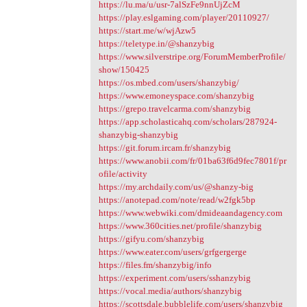
https://lu.ma/u/usr-7alSzFe9nnUjZcM
https://play.eslgaming.com/player/20110927/
https://start.me/w/wjAzw5
https://teletype.in/@shanzybig
https://www.silverstripe.org/ForumMemberProfile/
show/150425
https://os.mbed.com/users/shanzybig/
https://www.emoneyspace.com/shanzybig
https://grepo.travelcarma.com/shanzybig
https://app.scholasticahq.com/scholars/287924-
shanzybig-shanzybig
https://git.forum.ircam.fr/shanzybig
https://www.anobii.com/fr/01ba63f6d9fec7801f/pr
ofile/activity
https://my.archdaily.com/us/@shanzy-big
https://anotepad.com/note/read/w2fgk5bp
https://www.webwiki.com/dmideaandagency.com
https://www.360cities.net/profile/shanzybig
https://gifyu.com/shanzybig
https://www.eater.com/users/grfgergerge
https://files.fm/shanzybig/info
https://experiment.com/users/sshanzybig
https://vocal.media/authors/shanzybig
https://scottsdale.bubblelife.com/users/shanzybig_