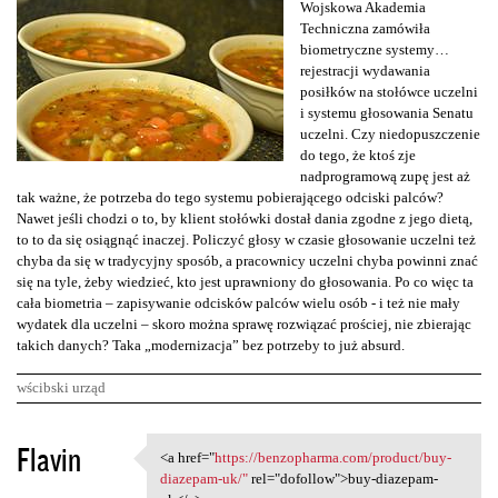
Wojskowa Akademia
Techniczna zamówiła
biometryczne systemy…
rejestracji wydawania
posiłków na stołówce uczelni
i systemu głosowania Senatu
uczelni. Czy niedopuszczenie
do tego, że ktoś zje
nadprogramową zupę jest aż
tak ważne, że potrzeba do tego systemu pobierającego odciski palców?
Nawet jeśli chodzi o to, by klient stołówki dostał dania zgodne z jego dietą,
to to da się osiągnąć inaczej. Policzyć głosy w czasie głosowanie uczelni też
chyba da się w tradycyjny sposób, a pracownicy uczelni chyba powinni znać
się na tyle, żeby wiedzieć, kto jest uprawniony do głosowania. Po co więc ta
cała biometria – zapisywanie odcisków palców wielu osób - i też nie mały
wydatek dla uczelni – skoro można sprawę rozwiązać prościej, nie zbierając
takich danych? Taka „modernizacja” bez potrzeby to już absurd.
wścibski urząd
K
Flavin
<a href="
https://benzopharma.com/product/buy-
<a href="https://benzopharma
o
diazepam-uk/"
rel="dofollow">buy-diazepam-