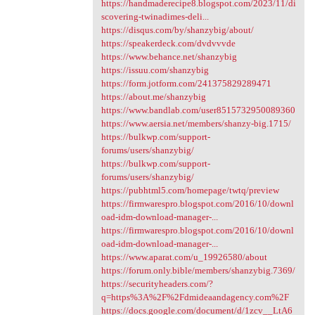
https://handmaderecipe8.blogspot.com/2023/11/di
scovering-twinadimes-deli...
https://disqus.com/by/shanzybig/about/
https://speakerdeck.com/dvdvvvde
https://www.behance.net/shanzybig
https://issuu.com/shanzybig
https://form.jotform.com/241375829289471
https://about.me/shanzybig
https://www.bandlab.com/user8515732950089360
https://www.aersia.net/members/shanzy-big.1715/
https://bulkwp.com/support-
forums/users/shanzybig/
https://bulkwp.com/support-
forums/users/shanzybig/
https://pubhtml5.com/homepage/twtq/preview
https://firmwarespro.blogspot.com/2016/10/downl
oad-idm-download-manager-...
https://firmwarespro.blogspot.com/2016/10/downl
oad-idm-download-manager-...
https://www.aparat.com/u_19926580/about
https://forum.only.bible/members/shanzybig.7369/
https://securityheaders.com/?
q=https%3A%2F%2Fdmideaandagency.com%2F
https://docs.google.com/document/d/1zcv__LtA6