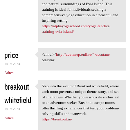
and natural surroundings of Evia Island. This
training is ideal for individuals seeking a
comprehensive yoga education in a peaceful and
inspiring setting.
https://alphayogaschool.com/yoga-teacher-
training-evia-island/
price
<a href="
http://acutanep.online/">accutane
<a href="http://acutanep
oral</a>
14.06.2024
Adres
breakout
Step into the world of Breakout whitefield, where
Step into the world of
each room presents a unique theme, story, and set
whitefield
of challenges. Whether you're a puzzle enthusiast
or an adventure seeker, Breakout escape rooms
offer thrilling experiences that test your problem-
14.06.2024
solving skills and teamwork.
Adres
https://breakout.in/