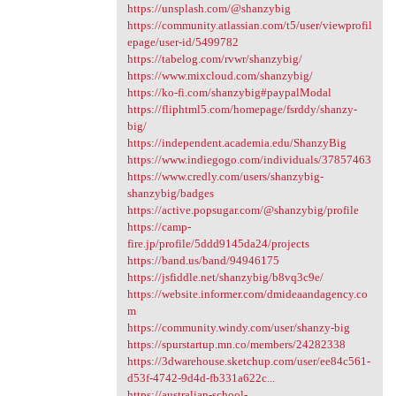
https://unsplash.com/@shanzybig
https://community.atlassian.com/t5/user/viewprofil
epage/user-id/5499782
https://tabelog.com/rvwr/shanzybig/
https://www.mixcloud.com/shanzybig/
https://ko-fi.com/shanzybig#paypalModal
https://fliphtml5.com/homepage/fsrddy/shanzy-
big/
https://independent.academia.edu/ShanzyBig
https://www.indiegogo.com/individuals/37857463
https://www.credly.com/users/shanzybig-
shanzybig/badges
https://active.popsugar.com/@shanzybig/profile
https://camp-
fire.jp/profile/5ddd9145da24/projects
https://band.us/band/94946175
https://jsfiddle.net/shanzybig/b8vq3c9e/
https://website.informer.com/dmideaandagency.co
m
https://community.windy.com/user/shanzy-big
https://spurstartup.mn.co/members/24282338
https://3dwarehouse.sketchup.com/user/ee84c561-
d53f-4742-9d4d-fb331a622c...
https://australian-school-