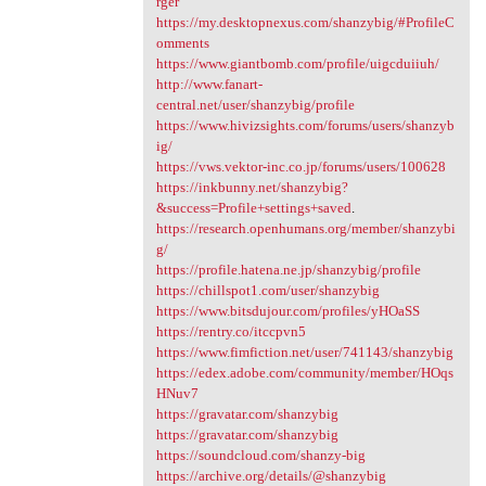
rger
https://my.desktopnexus.com/shanzybig/#ProfileC
omments
https://www.giantbomb.com/profile/uigcduiiuh/
http://www.fanart-
central.net/user/shanzybig/profile
https://www.hivizsights.com/forums/users/shanzyb
ig/
https://vws.vektor-inc.co.jp/forums/users/100628
https://inkbunny.net/shanzybig?
&success=Profile+settings+saved
.
https://research.openhumans.org/member/shanzybi
g/
https://profile.hatena.ne.jp/shanzybig/profile
https://chillspot1.com/user/shanzybig
https://www.bitsdujour.com/profiles/yHOaSS
https://rentry.co/itccpvn5
https://www.fimfiction.net/user/741143/shanzybig
https://edex.adobe.com/community/member/HOqs
HNuv7
https://gravatar.com/shanzybig
https://gravatar.com/shanzybig
https://soundcloud.com/shanzy-big
https://archive.org/details/@shanzybig