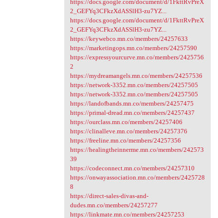
https://docs.google.com/document/d/1FkttRvPreX
2_GEFYq3CFkzXdASSlH3-zu7YZ...
https://docs.google.com/document/d/1FkttRvPreX
2_GEFYq3CFkzXdASSlH3-zu7YZ...
https://keywebco.mn.co/members/24257633
https://marketingops.mn.co/members/24257590
https://expressyourcurve.mn.co/members/2425756
2
https://mydreamangels.mn.co/members/24257536
https://network-3352.mn.co/members/24257505
https://network-3352.mn.co/members/24257505
https://landofbands.mn.co/members/24257475
https://primal-dread.mn.co/members/24257437
https://ourclass.mn.co/members/24257406
https://clinalleve.mn.co/members/24257376
https://freeline.mn.co/members/24257356
https://healingtheinnerme.mn.co/members/242573
39
https://codeconnect.mn.co/members/24257310
https://onwayassociation.mn.co/members/2425728
8
https://direct-sales-divas-and-
dudes.mn.co/members/24257277
https://linkmate.mn.co/members/24257253