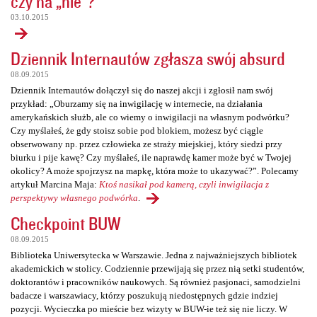
czy na „nie”?
03.10.2015
Dziennik Internautów zgłasza swój absurd
08.09.2015
Dziennik Internautów dołączył się do naszej akcji i zgłosił nam swój
przykład: „Oburzamy się na inwigilację w internecie, na działania
amerykańskich służb, ale co wiemy o inwigilacji na własnym podwórku?
Czy myślałeś, że gdy stoisz sobie pod blokiem, możesz być ciągle
obserwowany np. przez człowieka ze straży miejskiej, który siedzi przy
biurku i pije kawę? Czy myślałeś, ile naprawdę kamer może być w Twojej
okolicy? A może spojrzysz na mapkę, która może to ukazywać?”. Polecamy
artykuł Marcina Maja:
Ktoś nasikał pod kamerą, czyli inwigilacja z
perspektywy własnego podwórka
.
Checkpoint BUW
08.09.2015
Biblioteka Uniwersytecka w Warszawie. Jedna z najważniejszych bibliotek
akademickich w stolicy. Codziennie przewijają się przez nią setki studentów,
doktorantów i pracowników naukowych. Są również pasjonaci, samodzielni
badacze i warszawiacy, którzy poszukują niedostępnych gdzie indziej
pozycji. Wycieczka po mieście bez wizyty w BUW-ie też się nie liczy. W