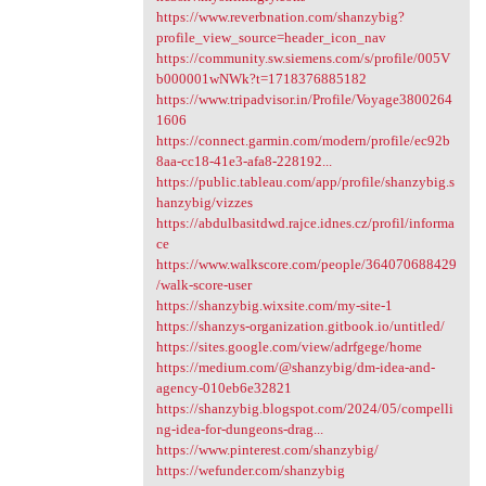
https://www.reverbnation.com/shanzybig?
profile_view_source=header_icon_nav
https://community.sw.siemens.com/s/profile/005V
b000001wNWk?t=1718376885182
https://www.tripadvisor.in/Profile/Voyage3800264
1606
https://connect.garmin.com/modern/profile/ec92b
8aa-cc18-41e3-afa8-228192...
https://public.tableau.com/app/profile/shanzybig.s
hanzybig/vizzes
https://abdulbasitdwd.rajce.idnes.cz/profil/informa
ce
https://www.walkscore.com/people/364070688429
/walk-score-user
https://shanzybig.wixsite.com/my-site-1
https://shanzys-organization.gitbook.io/untitled/
https://sites.google.com/view/adrfgege/home
https://medium.com/@shanzybig/dm-idea-and-
agency-010eb6e32821
https://shanzybig.blogspot.com/2024/05/compelli
ng-idea-for-dungeons-drag...
https://www.pinterest.com/shanzybig/
https://wefunder.com/shanzybig