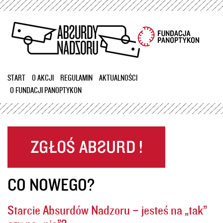
Przejdź
do
treści
START
O AKCJI
REGULAMIN
AKTUALNOŚCI
O FUNDACJI PANOPTYKON
CO NOWEGO?
Starcie Absurdów Nadzoru – jesteś na „tak”