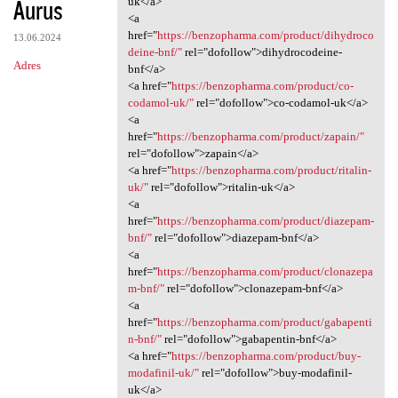
Aurus
m
uk</a>
<a
e
href="
https://benzopharma.com/product/dihydroco
13.06.2024
n
deine-bnf/"
rel="dofollow">dihydrocodeine-
Adres
bnf</a>
t
<a href="
https://benzopharma.com/product/co-
a
codamol-uk/"
rel="dofollow">co-codamol-uk</a>
<a
r
href="
https://benzopharma.com/product/zapain/"
z
rel="dofollow">zapain</a>
<a href="
https://benzopharma.com/product/ritalin-
e
uk/"
rel="dofollow">ritalin-uk</a>
<a
href="
https://benzopharma.com/product/diazepam-
bnf/"
rel="dofollow">diazepam-bnf</a>
<a
href="
https://benzopharma.com/product/clonazepa
m-bnf/"
rel="dofollow">clonazepam-bnf</a>
<a
href="
https://benzopharma.com/product/gabapenti
n-bnf/"
rel="dofollow">gabapentin-bnf</a>
<a href="
https://benzopharma.com/product/buy-
modafinil-uk/"
rel="dofollow">buy-modafinil-
uk</a>