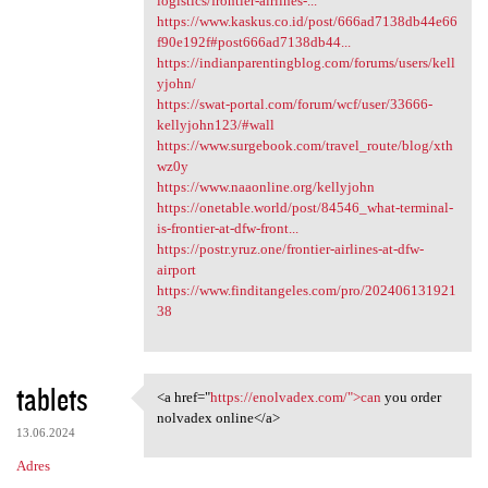
logistics/frontier-airlines-...
https://www.kaskus.co.id/post/666ad7138db44e66
f90e192f#post666ad7138db44...
https://indianparentingblog.com/forums/users/kell
yjohn/
https://swat-portal.com/forum/wcf/user/33666-
kellyjohn123/#wall
https://www.surgebook.com/travel_route/blog/xth
wz0y
https://www.naaonline.org/kellyjohn
https://onetable.world/post/84546_what-terminal-
is-frontier-at-dfw-front...
https://postr.yruz.one/frontier-airlines-at-dfw-
airport
https://www.finditangeles.com/pro/202406131921
38
tablets
<a href="
https://enolvadex.com/">can
you order
<a href="https://enolvadex
nolvadex online</a>
13.06.2024
Adres