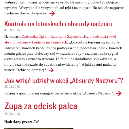
wolnej chwili można tu pójść na kawę, do słynnych ogrodów lub obejrzeć
wystawę. Wszystko dla wszystkich, od ręki i na miejscu. No tak, ale najpierw
trzeba się dostać do środka.
Kontrole na lotniskach i absurdy nadzoru
01.09.2015
Na łamach
Dziennika Opinii, Katarzyna Szymielewicz przedstawia swój
absurd nadzoru – kontrole na lotniskach
: „Dokładnie ten sam przedmiot –
ładowarka, kawałek kabla, but na podwyższonej podeszwie, pasek, kawałek
metalu gdzieś przy ciele, czy coś w kształcie tuby – raz uruchamia sygnał
ostrzegawczy i oznacza stracone 15 minut na dodatkowe sprawdzenie, a
innym razem okazuje się zupełnie niewidzialny”. A jaki absurd nadzoru
uwiera Ciebie najbardziej?
Jak wziąć udział w akcji „Absurdy Nadzoru"?
25.08.2015
Poznaj 5 sposobów na zaangażowanie się w akcję „Absurdy Nadzoru".
Zupa za odcisk palca
25.09.2015
Nadesłany przez:
AW