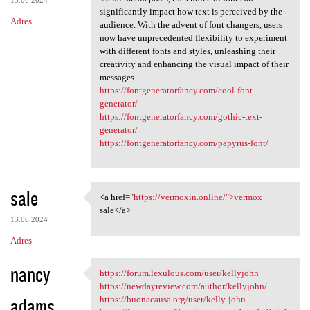
significantly impact how text is perceived by the
Adres
audience. With the advent of font changers, users
now have unprecedented flexibility to experiment
with different fonts and styles, unleashing their
creativity and enhancing the visual impact of their
messages.
https://fontgeneratorfancy.com/cool-font-
generator/
https://fontgeneratorfancy.com/gothic-text-
generator/
https://fontgeneratorfancy.com/papyrus-font/
sale
<a href="
https://vermoxin.online/">vermox
<a href="https://vermoxin
sale</a>
13.06.2024
Adres
nancy
https://forum.lexulous.com/user/kellyjohn
https://forum.lexulous.com
https://newdayreview.com/author/kellyjohn/
adams
https://buonacausa.org/user/kelly-john