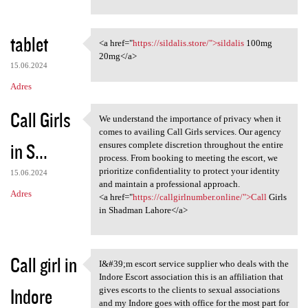
tablet
<a href="
https://sildalis.store/">sildalis
100mg
<a href="https://sildalis
20mg</a>
15.06.2024
Adres
Call Girls
We understand the importance of privacy when it
We understand the importance
comes to availing Call Girls services. Our agency
in S...
ensures complete discretion throughout the entire
process. From booking to meeting the escort, we
prioritize confidentiality to protect your identity
15.06.2024
and maintain a professional approach.
Adres
<a href="
https://callgirlnumber.online/">Call
Girls
in Shadman Lahore</a>
Call girl in
I&#39;m escort service supplier who deals with the
I&#39;m escort service
Indore Escort association this is an affiliation that
Indore
gives escorts to the clients to sexual associations
and my Indore goes with office for the most part for