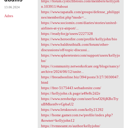
https://forum.cysticfibrosis.com/members/kellyjoh
n.103911/#about
13.06.2024
https://www.tapatalk.com/groups/defense_philippi
Adres
nes/memberlist.php?mode=...
https://www.sociomix.com/diaries/stories/united-
airlines-at-yyz-airport/...
https://readyfor.jp/users/2227328
https://www.heroesfire.com/profile/kellyjohn/bio
https://www.baldtruthtalk.com/forum/other-
discussions/off-topic-discussi...
https://www.spheretester.com/support/users/kellyjo
hn/
https://community.networkofcare.org/blogs/nancy/
archive/2024/06/12/unite...
https://freeadsonline.biz/394/posts/3/27/3030047.
html
https://free-5175443.webadorsite.com/
https://kellyjohn.ck.page/a49e8c2d2e
https://www.zerohedge.com/user/lowO26jKBoTty
uBMken0vvGpbaU2
https://www.letsknowit.com/kelly21292
https://home.gamer.com.tw/profile/index.php?
&owner=kellyjohn12
https://tvmneamt.ro/author/kellyjohn/