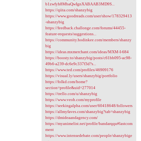
b1zwfyh8MbaQwIgnXABAAB3MD9S...
https://qiita.com/shanzybig
https://www.goodreads.com/user/show/178329413
-shanzybig
https://feedback.challonge.com/forums/44455-
feature-requests/suggestions...
https://community.hodinkee.com/members/shanzy
big
https://ideas.mxmerchant.com/ideas/MXM-I-684
https://boosty.to/shanzybig/posts/c61bb095-ac98-
49b6-a239-dc6e9c337f3d?s...
https://www.ted.com/profiles/46909176
https://visual.ly/users/shanzybig/portfolio
https://folkd.com/home?
section=profile&uid=277014
https://trello.com/u/shanzybig
https://www.veoh.com/myprofile
https://seekingalpha.com/user/60418648/followers
https://allmyfaves.com/shanzybig?tab=shanzybig
https://dmideaandagency.com/
https://myanimelist.net/profile/bandarqqu#lastcom
ment
https://www.intensedebate.com/people/shanzybige