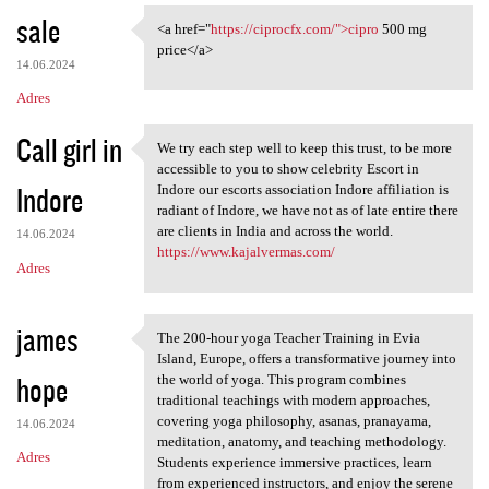
sale
<a href="
https://ciprocfx.com/">cipro
500 mg
<a href="https://ciprocfx.com
price</a>
14.06.2024
Adres
Call girl in
We try each step well to keep this trust, to be more
We try each step well to keep
accessible to you to show celebrity Escort in
Indore
Indore our escorts association Indore affiliation is
radiant of Indore, we have not as of late entire there
are clients in India and across the world.
14.06.2024
https://www.kajalvermas.com/
Adres
james
The 200-hour yoga Teacher Training in Evia
The 200-hour yoga Teacher
Island, Europe, offers a transformative journey into
hope
the world of yoga. This program combines
traditional teachings with modern approaches,
covering yoga philosophy, asanas, pranayama,
14.06.2024
meditation, anatomy, and teaching methodology.
Adres
Students experience immersive practices, learn
from experienced instructors, and enjoy the serene