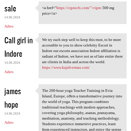
sale
<a href="
https://ciprocfx.com/">cipro
500 mg
<a href="https://ciprocfx.com
price</a>
14.06.2024
Adres
Call girl in
We try each step well to keep this trust, to be more
We try each step well to keep
accessible to you to show celebrity Escort in
Indore
Indore our escorts association Indore affiliation is
radiant of Indore, we have not as of late entire there
are clients in India and across the world.
14.06.2024
https://www.kajalvermas.com/
Adres
james
The 200-hour yoga Teacher Training in Evia
The 200-hour yoga Teacher
Island, Europe, offers a transformative journey into
hope
the world of yoga. This program combines
traditional teachings with modern approaches,
covering yoga philosophy, asanas, pranayama,
14.06.2024
meditation, anatomy, and teaching methodology.
Adres
Students experience immersive practices, learn
from experienced instructors, and enjoy the serene