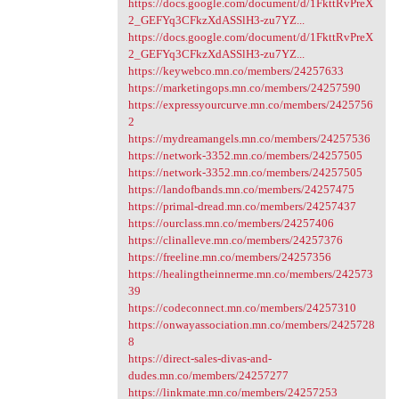
https://docs.google.com/document/d/1FkttRvPreX
2_GEFYq3CFkzXdASSlH3-zu7YZ...
https://docs.google.com/document/d/1FkttRvPreX
2_GEFYq3CFkzXdASSlH3-zu7YZ...
https://keywebco.mn.co/members/24257633
https://marketingops.mn.co/members/24257590
https://expressyourcurve.mn.co/members/2425756
2
https://mydreamangels.mn.co/members/24257536
https://network-3352.mn.co/members/24257505
https://network-3352.mn.co/members/24257505
https://landofbands.mn.co/members/24257475
https://primal-dread.mn.co/members/24257437
https://ourclass.mn.co/members/24257406
https://clinalleve.mn.co/members/24257376
https://freeline.mn.co/members/24257356
https://healingtheinnerme.mn.co/members/242573
39
https://codeconnect.mn.co/members/24257310
https://onwayassociation.mn.co/members/2425728
8
https://direct-sales-divas-and-
dudes.mn.co/members/24257277
https://linkmate.mn.co/members/24257253