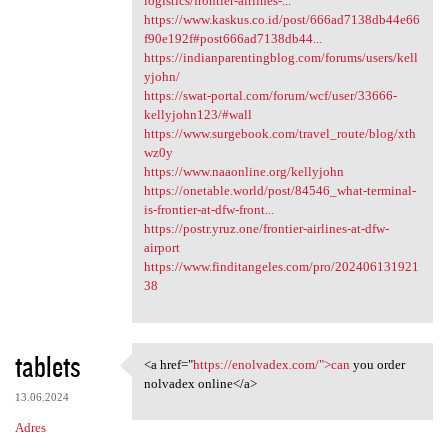
logistics/frontier-airlines-...
https://www.kaskus.co.id/post/666ad7138db44e66
f90e192f#post666ad7138db44...
https://indianparentingblog.com/forums/users/kell
yjohn/
https://swat-portal.com/forum/wcf/user/33666-
kellyjohn123/#wall
https://www.surgebook.com/travel_route/blog/xth
wz0y
https://www.naaonline.org/kellyjohn
https://onetable.world/post/84546_what-terminal-
is-frontier-at-dfw-front...
https://postr.yruz.one/frontier-airlines-at-dfw-
airport
https://www.finditangeles.com/pro/202406131921
38
tablets
<a href="
https://enolvadex.com/">can
you order
<a href="https://enolvadex
nolvadex online</a>
13.06.2024
Adres