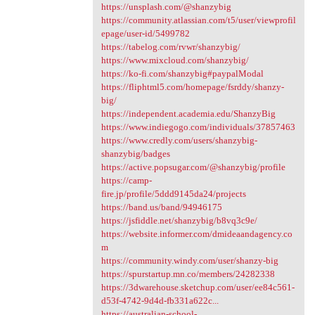
https://unsplash.com/@shanzybig
https://community.atlassian.com/t5/user/viewprofil
epage/user-id/5499782
https://tabelog.com/rvwr/shanzybig/
https://www.mixcloud.com/shanzybig/
https://ko-fi.com/shanzybig#paypalModal
https://fliphtml5.com/homepage/fsrddy/shanzy-
big/
https://independent.academia.edu/ShanzyBig
https://www.indiegogo.com/individuals/37857463
https://www.credly.com/users/shanzybig-
shanzybig/badges
https://active.popsugar.com/@shanzybig/profile
https://camp-
fire.jp/profile/5ddd9145da24/projects
https://band.us/band/94946175
https://jsfiddle.net/shanzybig/b8vq3c9e/
https://website.informer.com/dmideaandagency.co
m
https://community.windy.com/user/shanzy-big
https://spurstartup.mn.co/members/24282338
https://3dwarehouse.sketchup.com/user/ee84c561-
d53f-4742-9d4d-fb331a622c...
https://australian-school-