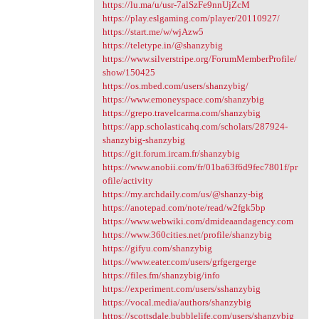
https://lu.ma/u/usr-7alSzFe9nnUjZcM
https://play.eslgaming.com/player/20110927/
https://start.me/w/wjAzw5
https://teletype.in/@shanzybig
https://www.silverstripe.org/ForumMemberProfile/
show/150425
https://os.mbed.com/users/shanzybig/
https://www.emoneyspace.com/shanzybig
https://grepo.travelcarma.com/shanzybig
https://app.scholasticahq.com/scholars/287924-
shanzybig-shanzybig
https://git.forum.ircam.fr/shanzybig
https://www.anobii.com/fr/01ba63f6d9fec7801f/pr
ofile/activity
https://my.archdaily.com/us/@shanzy-big
https://anotepad.com/note/read/w2fgk5bp
https://www.webwiki.com/dmideaandagency.com
https://www.360cities.net/profile/shanzybig
https://gifyu.com/shanzybig
https://www.eater.com/users/grfgergerge
https://files.fm/shanzybig/info
https://experiment.com/users/sshanzybig
https://vocal.media/authors/shanzybig
https://scottsdale.bubblelife.com/users/shanzybig_