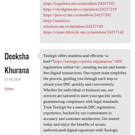
https://togethers.mn.co/members/24257242
https://vividgram.mn.co/members/24257219
https://pest-ez.mn.co/members/24257202
https://intuitive-
solutions.mn.co/members/24257169
https://create-lifestyle.mn.co/members/24257142
Deeksha
Taxlegit offers seamless and efficient <a
Taxlegit offers seamless and
href="
https://taxlegit.com/dsc-registration">DSC
Khurana
registration online</a>, ensuring secure and hassle-
free digital transactions. Our expert team simplifies
the process, guiding you through each step to
15.06.2024
obtain your DSC quickly and conveniently.
Adres
Whether for individual or business use, our
services are tailored to meet your specific needs,
guaranteeing compliance with legal standards.
Trust Taxlegit for a smooth DSC registration
experience, backed by our commitment to
accuracy and customer satisfaction. Get started
today and enjoy the benefits of secure,
authenticated digital signatures with Taxlegit.