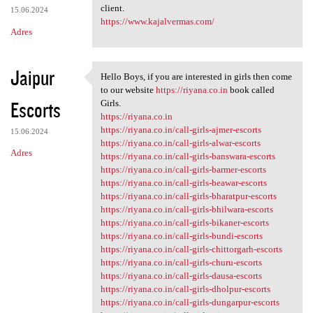
client.
15.06.2024
https://www.kajalvermas.com/
Adres
Jaipur
Hello Boys, if you are interested in girls then come
Hello Boys, if you are
to our website
https://riyana.co.in
book called
Escorts
Girls.
https://riyana.co.in
https://riyana.co.in/call-girls-ajmer-escorts
15.06.2024
https://riyana.co.in/call-girls-alwar-escorts
Adres
https://riyana.co.in/call-girls-banswara-escorts
https://riyana.co.in/call-girls-barmer-escorts
https://riyana.co.in/call-girls-beawar-escorts
https://riyana.co.in/call-girls-bharatpur-escorts
https://riyana.co.in/call-girls-bhilwara-escorts
https://riyana.co.in/call-girls-bikaner-escorts
https://riyana.co.in/call-girls-bundi-escorts
https://riyana.co.in/call-girls-chittorgarh-escorts
https://riyana.co.in/call-girls-churu-escorts
https://riyana.co.in/call-girls-dausa-escorts
https://riyana.co.in/call-girls-dholpur-escorts
https://riyana.co.in/call-girls-dungarpur-escorts