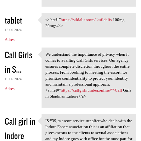
tablet
<a href="
https://sildalis.store/">sildalis
100mg
<a href="https://sildalis
20mg</a>
15.06.2024
Adres
Call Girls
We understand the importance of privacy when it
We understand the importance
comes to availing Call Girls services. Our agency
in S...
ensures complete discretion throughout the entire
process. From booking to meeting the escort, we
prioritize confidentiality to protect your identity
15.06.2024
and maintain a professional approach.
Adres
<a href="
https://callgirlnumber.online/">Call
Girls
in Shadman Lahore</a>
Call girl in
I&#39;m escort service supplier who deals with the
I&#39;m escort service
Indore Escort association this is an affiliation that
Indore
gives escorts to the clients to sexual associations
and my Indore goes with office for the most part for