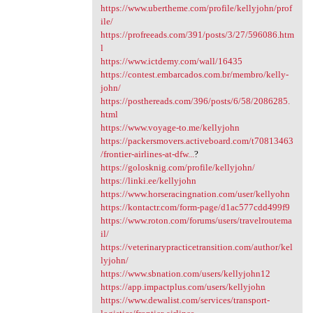
https://www.ubertheme.com/profile/kellyjohn/prof
ile/
https://profreeads.com/391/posts/3/27/596086.htm
l
https://www.ictdemy.com/wall/16435
https://contest.embarcados.com.br/membro/kelly-
john/
https://posthereads.com/396/posts/6/58/2086285.
html
https://www.voyage-to.me/kellyjohn
https://packersmovers.activeboard.com/t70813463
/frontier-airlines-at-dfw...
?
https://golosknig.com/profile/kellyjohn/
https://linki.ee/kellyjohn
https://www.horseracingnation.com/user/kellyohn
https://kontactr.com/form-page/d1ac577cdd499f9
https://www.roton.com/forums/users/travelroutema
il/
https://veterinarypracticetransition.com/author/kel
lyjohn/
https://www.sbnation.com/users/kellyjohn12
https://app.impactplus.com/users/kellyjohn
https://www.dewalist.com/services/transport-