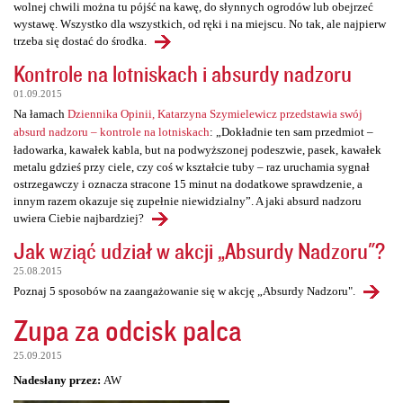
wolnej chwili można tu pójść na kawę, do słynnych ogrodów lub obejrzeć
wystawę. Wszystko dla wszystkich, od ręki i na miejscu. No tak, ale najpierw
trzeba się dostać do środka.
Kontrole na lotniskach i absurdy nadzoru
01.09.2015
Na łamach
Dziennika Opinii, Katarzyna Szymielewicz przedstawia swój
absurd nadzoru – kontrole na lotniskach
: „Dokładnie ten sam przedmiot –
ładowarka, kawałek kabla, but na podwyższonej podeszwie, pasek, kawałek
metalu gdzieś przy ciele, czy coś w kształcie tuby – raz uruchamia sygnał
ostrzegawczy i oznacza stracone 15 minut na dodatkowe sprawdzenie, a
innym razem okazuje się zupełnie niewidzialny”. A jaki absurd nadzoru
uwiera Ciebie najbardziej?
Jak wziąć udział w akcji „Absurdy Nadzoru"?
25.08.2015
Poznaj 5 sposobów na zaangażowanie się w akcję „Absurdy Nadzoru".
Zupa za odcisk palca
25.09.2015
Nadesłany przez:
AW