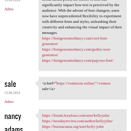
significantly impact how text is perceived by the
Adres
audience. With the advent of font changers, users
now have unprecedented flexibility to experiment
with different fonts and styles, unleashing their
creativity and enhancing the visual impact of their
messages.
https://fontgeneratorfancy.com/cool-font-
generator/
https://fontgeneratorfancy.com/gothic-text-
generator/
https://fontgeneratorfancy.com/papyrus-font/
sale
<a href="
https://vermoxin.online/">vermox
<a href="https://vermoxin
sale</a>
13.06.2024
Adres
nancy
https://forum.lexulous.com/user/kellyjohn
https://forum.lexulous.com
https://newdayreview.com/author/kellyjohn/
adams
https://buonacausa.org/user/kelly-john