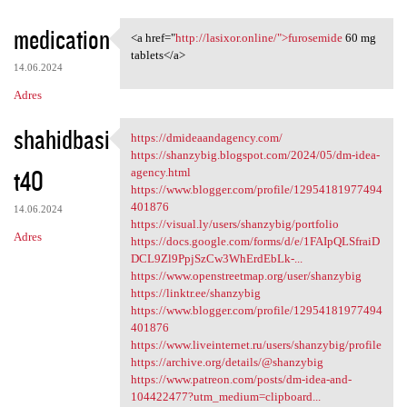
medication
<a href="
http://lasixor.online/">furosemide
60 mg
<a href="http://lasixor
tablets</a>
14.06.2024
Adres
shahidbasi
https://dmideaandagency.com/
https://dmideaandagency.com/
https://shanzybig.blogspot.com/2024/05/dm-idea-
t40
agency.html
https://www.blogger.com/profile/12954181977494
401876
14.06.2024
https://visual.ly/users/shanzybig/portfolio
Adres
https://docs.google.com/forms/d/e/1FAIpQLSfraiD
DCL9Zl9PpjSzCw3WhErdEbLk-...
https://www.openstreetmap.org/user/shanzybig
https://linktr.ee/shanzybig
https://www.blogger.com/profile/12954181977494
401876
https://www.liveinternet.ru/users/shanzybig/profile
https://archive.org/details/@shanzybig
https://www.patreon.com/posts/dm-idea-and-
104422477?utm_medium=clipboard...