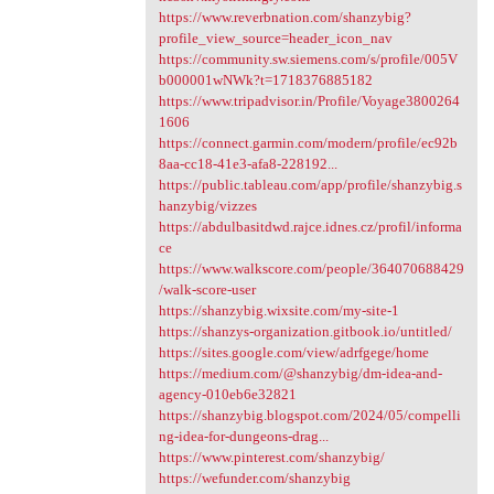
https://www.reverbnation.com/shanzybig?
profile_view_source=header_icon_nav
https://community.sw.siemens.com/s/profile/005V
b000001wNWk?t=1718376885182
https://www.tripadvisor.in/Profile/Voyage3800264
1606
https://connect.garmin.com/modern/profile/ec92b
8aa-cc18-41e3-afa8-228192...
https://public.tableau.com/app/profile/shanzybig.s
hanzybig/vizzes
https://abdulbasitdwd.rajce.idnes.cz/profil/informa
ce
https://www.walkscore.com/people/364070688429
/walk-score-user
https://shanzybig.wixsite.com/my-site-1
https://shanzys-organization.gitbook.io/untitled/
https://sites.google.com/view/adrfgege/home
https://medium.com/@shanzybig/dm-idea-and-
agency-010eb6e32821
https://shanzybig.blogspot.com/2024/05/compelli
ng-idea-for-dungeons-drag...
https://www.pinterest.com/shanzybig/
https://wefunder.com/shanzybig