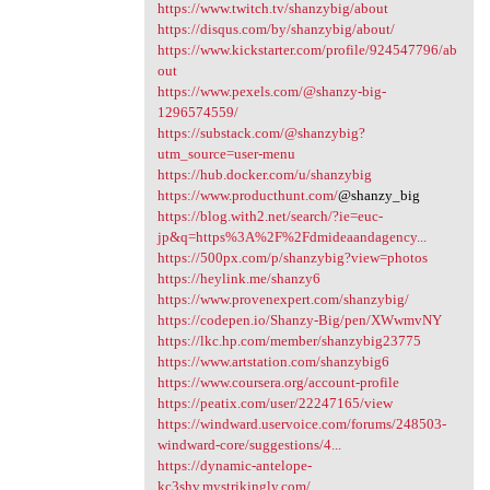
https://www.twitch.tv/shanzybig/about
https://disqus.com/by/shanzybig/about/
https://www.kickstarter.com/profile/924547796/ab
out
https://www.pexels.com/@shanzy-big-
1296574559/
https://substack.com/@shanzybig?
utm_source=user-menu
https://hub.docker.com/u/shanzybig
https://www.producthunt.com/
@shanzy_big
https://blog.with2.net/search/?ie=euc-
jp&q=https%3A%2F%2Fdmideaandagency...
https://500px.com/p/shanzybig?view=photos
https://heylink.me/shanzy6
https://www.provenexpert.com/shanzybig/
https://codepen.io/Shanzy-Big/pen/XWwmvNY
https://lkc.hp.com/member/shanzybig23775
https://www.artstation.com/shanzybig6
https://www.coursera.org/account-profile
https://peatix.com/user/22247165/view
https://windward.uservoice.com/forums/248503-
windward-core/suggestions/4...
https://dynamic-antelope-
kc3shv.mystrikingly.com/