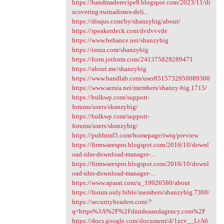
https://handmaderecipe8.blogspot.com/2023/11/di
scovering-twinadimes-deli...
https://disqus.com/by/shanzybig/about/
https://speakerdeck.com/dvdvvvde
https://www.behance.net/shanzybig
https://issuu.com/shanzybig
https://form.jotform.com/241375829289471
https://about.me/shanzybig
https://www.bandlab.com/user8515732950089360
https://www.aersia.net/members/shanzy-big.1715/
https://bulkwp.com/support-
forums/users/shanzybig/
https://bulkwp.com/support-
forums/users/shanzybig/
https://pubhtml5.com/homepage/twtq/preview
https://firmwarespro.blogspot.com/2016/10/downl
oad-idm-download-manager-...
https://firmwarespro.blogspot.com/2016/10/downl
oad-idm-download-manager-...
https://www.aparat.com/u_19926580/about
https://forum.only.bible/members/shanzybig.7369/
https://securityheaders.com/?
q=https%3A%2F%2Fdmideaandagency.com%2F
https://docs.google.com/document/d/1zcv__LtA6