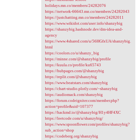
holidays.mn.co/members/24282076
https://network-66643.mn.co/members/24282043
https://justchatting.mn.co/members/24282011
https://www.wikidot.com/user:info/shanzybig
https://shanzybig.hashnode.dev/dm-idea-and-
agency
https://www.4shared.com/u/56HGfxUA/shanzybig.
html
https://coolors.co/u/shanzy_big
https://minne.com/@shanzybig/profile
https://kuula.co/profile/ku65743
https://hubpages.com/@shanzybig
https://replit.com/@shanzybig
https://www.beatstars.com/shanzybig
https://chart-studio.plotly.com/~shanzybig
https://audiomack.com/shanzybig
https://forum.codeigniter.com/member.php?
action=profile&uid=107377
https://hackmd.io/@shanzybig/H1y4HF4XC
https://leetcode.com/u/shanzybig/
https://www.spoonflower.com/profiles/shanzybig?
sub_action=shop
https://codeberg.org/shanzybig