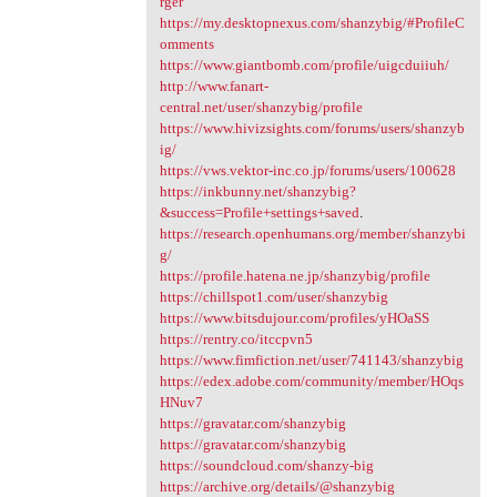
rger
https://my.desktopnexus.com/shanzybig/#ProfileC
omments
https://www.giantbomb.com/profile/uigcduiiuh/
http://www.fanart-
central.net/user/shanzybig/profile
https://www.hivizsights.com/forums/users/shanzyb
ig/
https://vws.vektor-inc.co.jp/forums/users/100628
https://inkbunny.net/shanzybig?
&success=Profile+settings+saved
.
https://research.openhumans.org/member/shanzybi
g/
https://profile.hatena.ne.jp/shanzybig/profile
https://chillspot1.com/user/shanzybig
https://www.bitsdujour.com/profiles/yHOaSS
https://rentry.co/itccpvn5
https://www.fimfiction.net/user/741143/shanzybig
https://edex.adobe.com/community/member/HOqs
HNuv7
https://gravatar.com/shanzybig
https://gravatar.com/shanzybig
https://soundcloud.com/shanzy-big
https://archive.org/details/@shanzybig