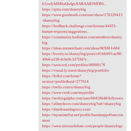
b1zwfyh8MbaQwIgnXABAAB3MD9S...
https://qiita.com/shanzybig
https://www.goodreads.com/user/show/178329413
-shanzybig
https://feedback.challonge.com/forums/44455-
feature-requests/suggestions...
https://community.hodinkee.com/members/shanzy
big
https://ideas.mxmerchant.com/ideas/MXM-I-684
https://boosty.to/shanzybig/posts/c61bb095-ac98-
49b6-a239-dc6e9c337f3d?s...
https://www.ted.com/profiles/46909176
https://visual.ly/users/shanzybig/portfolio
https://folkd.com/home?
section=profile&uid=277014
https://trello.com/u/shanzybig
https://www.veoh.com/myprofile
https://seekingalpha.com/user/60418648/followers
https://allmyfaves.com/shanzybig?tab=shanzybig
https://dmideaandagency.com/
https://myanimelist.net/profile/bandarqqu#lastcom
ment
https://www.intensedebate.com/people/shanzybige