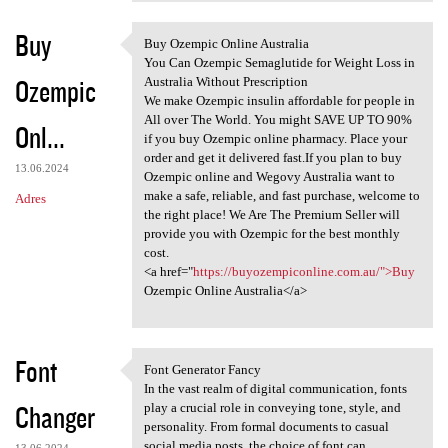
Buy
Buy Ozempic Online Australia
Buy Ozempic Online Australia
You Can Ozempic Semaglutide for Weight Loss in
Ozempic
Australia Without Prescription
We make Ozempic insulin affordable for people in
All over The World. You might SAVE UP TO 90%
Onl...
if you buy Ozempic online pharmacy. Place your
order and get it delivered fast.If you plan to buy
13.06.2024
Ozempic online and Wegovy Australia want to
make a safe, reliable, and fast purchase, welcome to
Adres
the right place! We Are The Premium Seller will
provide you with Ozempic for the best monthly
cost.
<a href="
https://buyozempiconline.com.au/">Buy
Ozempic Online Australia</a>
Font
Font Generator Fancy
Font Generator Fancy
In the vast realm of digital communication, fonts
Changer
play a crucial role in conveying tone, style, and
personality. From formal documents to casual
social media posts, the choice of font can
13.06.2024