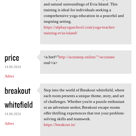
and natural surroundings of Evia Island. This
training is ideal for individuals seeking a
comprehensive yoga education in a peaceful and
inspiring setting.
https://alphayogaschool.com/yoga-teacher-
training-evia-island/
price
<a href="
http://acutanep.online/">accutane
<a href="http://acutanep
oral</a>
14.06.2024
Adres
breakout
Step into the world of Breakout whitefield, where
Step into the world of
each room presents a unique theme, story, and set
whitefield
of challenges. Whether you're a puzzle enthusiast
or an adventure seeker, Breakout escape rooms
offer thrilling experiences that test your problem-
14.06.2024
solving skills and teamwork.
Adres
https://breakout.in/