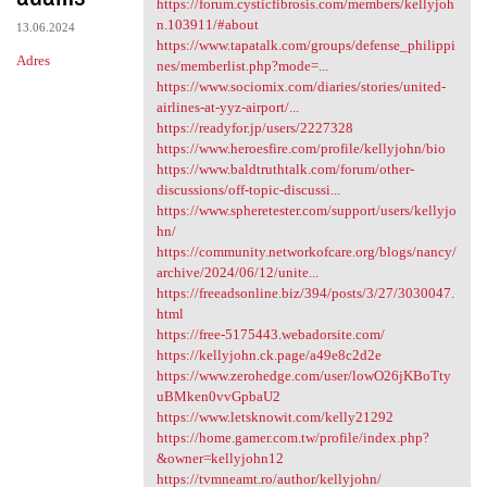
https://forum.cysticfibrosis.com/members/kellyjoh
n.103911/#about
13.06.2024
https://www.tapatalk.com/groups/defense_philippi
Adres
nes/memberlist.php?mode=...
https://www.sociomix.com/diaries/stories/united-
airlines-at-yyz-airport/...
https://readyfor.jp/users/2227328
https://www.heroesfire.com/profile/kellyjohn/bio
https://www.baldtruthtalk.com/forum/other-
discussions/off-topic-discussi...
https://www.spheretester.com/support/users/kellyjo
hn/
https://community.networkofcare.org/blogs/nancy/
archive/2024/06/12/unite...
https://freeadsonline.biz/394/posts/3/27/3030047.
html
https://free-5175443.webadorsite.com/
https://kellyjohn.ck.page/a49e8c2d2e
https://www.zerohedge.com/user/lowO26jKBoTty
uBMken0vvGpbaU2
https://www.letsknowit.com/kelly21292
https://home.gamer.com.tw/profile/index.php?
&owner=kellyjohn12
https://tvmneamt.ro/author/kellyjohn/