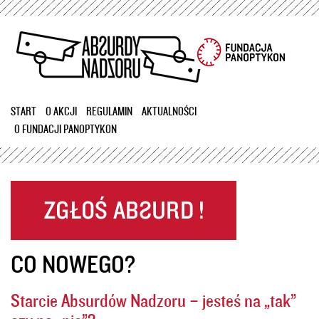
Przejdź
do
treści
START
O AKCJI
REGULAMIN
AKTUALNOŚCI
O FUNDACJI PANOPTYKON
CO NOWEGO?
Starcie Absurdów Nadzoru – jesteś na „tak”