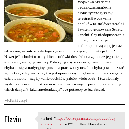
Wojskowa Akademia
Techniczna zamówiła
biometryczne systemy…
rejestracji wydawania
posiłków na stołówce uczelni
i systemu głosowania Senatu
uczelni. Czy niedopuszczenie
do tego, że ktoś zje
nadprogramową zupę jest aż
tak ważne, że potrzeba do tego systemu pobierającego odciski palców?
Nawet jeśli chodzi o to, by klient stołówki dostał dania zgodne z jego dietą,
to to da się osiągnąć inaczej. Policzyć głosy w czasie głosowanie uczelni też
chyba da się w tradycyjny sposób, a pracownicy uczelni chyba powinni znać
się na tyle, żeby wiedzieć, kto jest uprawniony do głosowania. Po co więc ta
cała biometria – zapisywanie odcisków palców wielu osób - i też nie mały
wydatek dla uczelni – skoro można sprawę rozwiązać prościej, nie zbierając
takich danych? Taka „modernizacja” bez potrzeby to już absurd.
wścibski urząd
K
Flavin
<a href="
https://benzopharma.com/product/buy-
<a href="https://benzopharma
o
diazepam-uk/"
rel="dofollow">buy-diazepam-