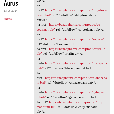
Aurus
m
uk</a>
<a
e
href="
https://benzopharma.com/product/dihydroco
13.06.2024
n
deine-bnf/"
rel="dofollow">dihydrocodeine-
Adres
bnf</a>
t
<a href="
https://benzopharma.com/product/co-
a
codamol-uk/"
rel="dofollow">co-codamol-uk</a>
<a
r
href="
https://benzopharma.com/product/zapain/"
z
rel="dofollow">zapain</a>
<a href="
https://benzopharma.com/product/ritalin-
e
uk/"
rel="dofollow">ritalin-uk</a>
<a
href="
https://benzopharma.com/product/diazepam-
bnf/"
rel="dofollow">diazepam-bnf</a>
<a
href="
https://benzopharma.com/product/clonazepa
m-bnf/"
rel="dofollow">clonazepam-bnf</a>
<a
href="
https://benzopharma.com/product/gabapenti
n-bnf/"
rel="dofollow">gabapentin-bnf</a>
<a href="
https://benzopharma.com/product/buy-
modafinil-uk/"
rel="dofollow">buy-modafinil-
uk</a>