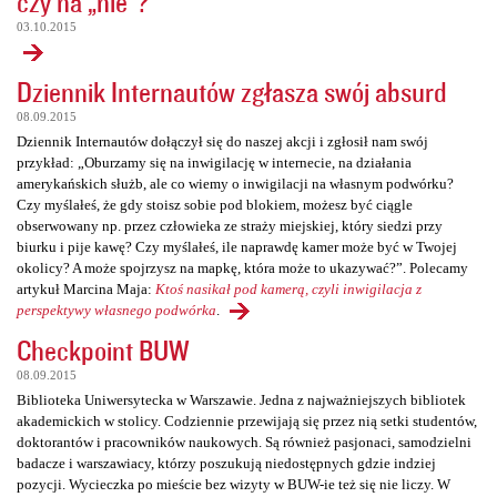
czy na „nie”?
03.10.2015
Dziennik Internautów zgłasza swój absurd
08.09.2015
Dziennik Internautów dołączył się do naszej akcji i zgłosił nam swój
przykład: „Oburzamy się na inwigilację w internecie, na działania
amerykańskich służb, ale co wiemy o inwigilacji na własnym podwórku?
Czy myślałeś, że gdy stoisz sobie pod blokiem, możesz być ciągle
obserwowany np. przez człowieka ze straży miejskiej, który siedzi przy
biurku i pije kawę? Czy myślałeś, ile naprawdę kamer może być w Twojej
okolicy? A może spojrzysz na mapkę, która może to ukazywać?”. Polecamy
artykuł Marcina Maja:
Ktoś nasikał pod kamerą, czyli inwigilacja z
perspektywy własnego podwórka
.
Checkpoint BUW
08.09.2015
Biblioteka Uniwersytecka w Warszawie. Jedna z najważniejszych bibliotek
akademickich w stolicy. Codziennie przewijają się przez nią setki studentów,
doktorantów i pracowników naukowych. Są również pasjonaci, samodzielni
badacze i warszawiacy, którzy poszukują niedostępnych gdzie indziej
pozycji. Wycieczka po mieście bez wizyty w BUW-ie też się nie liczy. W