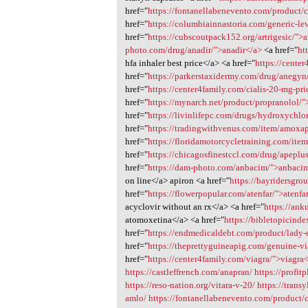
href="
https://fontanellabenevento.com/product/
href="
https://columbiainnastoria.com/generic-lev
href="
https://cubscoutpack152.org/artrigesic/">a
photo.com/drug/anadir/">anadir</a>
<a href="
ht
hfa inhaler best price</a> <a href="
https://center
href="
https://parkerstaxidermy.com/drug/anegyn
href="
https://center4family.com/cialis-20-mg-pri
href="
https://mynarch.net/product/propranolol/"
href="
https://livinlifepc.com/drugs/hydroxychlo
href="
https://tradingwithvenus.com/item/amox
href="
https://floridamotorcycletraining.com/ite
href="
https://chicagosfinestccl.com/drug/apeplu
href="
https://dam-photo.com/anbacim/">anbaci
on line</a> apiron <a href="
https://bayridersgro
href="
https://flowerpopular.com/atenfar/">atenfa
acyclovir without an rx</a> <a href="
https://ank
atomoxetina</a> <a href="
https://bibletopicind
href="
https://endmedicaldebt.com/product/lady-
href="
https://theprettyguineapig.com/genuine-v
href="
https://center4family.com/viagra/">viagra
https://castleffrench.com/anapran/
https://profit
https://reso-nation.org/vitara-v-20/
https://trans
amlo/
https://fontanellabenevento.com/product/c