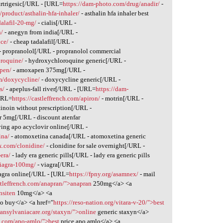
artrigesic[/URL - [URL=
https://dam-photo.com/drug/anadir/
-
product/asthalin-hfa-inhaler/
- asthalin hfa inhaler best
dalafil-20-mg/
- cialis[/URL -
n/
- anegyn from india[/URL -
ice/
- cheap tadalafil[/URL -
- propranolol[/URL - propranolol commercial
oroquine/
- hydroxychloroquine generic[/URL -
pen/
- amoxapen 375mg[/URL -
em/doxycycline/
- doxycycline generic[/URL -
s/
- apeplus-fall river[/URL - [URL=
https://dam-
URL=
https://castleffrench.com/apiron/
- motrin[/URL -
etinoin without prescription[/URL -
ar 5mg[/URL - discount atenfar
ing apo acyclovir online[/URL -
ina/
- atomoxetina canada[/URL - atomoxetina generic
ex.com/clonidine/
- clonidine for sale overnight[/URL -
era/
- lady era generic pills[/URL - lady era generic pills
viagra-100mg/
- viagra[/URL -
agra online[/URL - [URL=
https://fpny.org/asamnex/
- mail
astleffrench.com/anapran/">anapran
250mg</a> <a
nsiten
10mg</a> <a
o buy</a> <a href="
https://reso-nation.org/vitara-v-20/">best
transylvaniacare.org/staxyn/">online
generic staxyn</a>
op.com/apo-amlo/">best
price apo amlo</a> <a