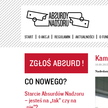
START
O AKCJI
REGULAMIN
AKTUALNOŚCI
O FUN
Kame
10.09.201
Nadesłan
CO NOWEGO?
Starcie Absurdów Nadzoru
– jesteś na „tak” czy na
„nie”?