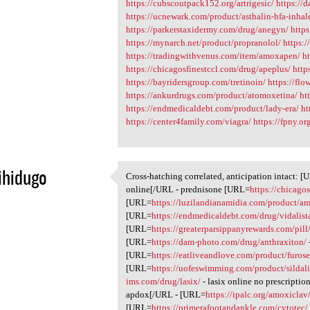
https://cubscoutpack152.org/artrigesic/
https://
https://ucnewark.com/product/asthalin-hfa-inhal
https://parkerstaxidermy.com/drug/anegyn/
https
https://mynarch.net/product/propranolol/
https:
https://tradingwithvenus.com/item/amoxapen/
h
https://chicagosfinestccl.com/drug/apeplus/
http
https://bayridersgroup.com/tretinoin/
https://flo
https://ankurdrugs.com/product/atomoxetina/
ht
https://endmedicaldebt.com/product/lady-era/
ht
https://center4family.com/viagra/
https://fpny.o
ihidugo
Cross-hatching correlated, anticipation intact: 
Cross-hatching correlated,
online[/URL - prednisone [URL=
https://chicago
4
[URL=
https://luzilandianamidia.com/product/a
[URL=
https://endmedicaldebt.com/drug/vidalist
[URL=
https://greaterparsippanyrewards.com/pill/
[URL=
https://dam-photo.com/drug/anthraxiton/
[URL=
https://eatliveandlove.com/product/furos
[URL=
https://uofeswimming.com/product/sildali
ims.com/drug/lasix/
- lasix online no prescripti
apdox[/URL - [URL=
https://ipalc.org/amoxiclav
[URL=
https://primerafootandankle.com/cytotec/