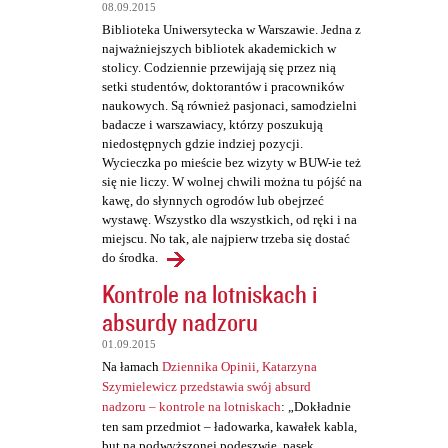
t
08.09.2015
a
Biblioteka Uniwersytecka w Warszawie. Jedna z
najważniejszych bibliotek akademickich w
r
stolicy. Codziennie przewijają się przez nią
z
setki studentów, doktorantów i pracowników
naukowych. Są również pasjonaci, samodzielni
e
badacze i warszawiacy, którzy poszukują
niedostępnych gdzie indziej pozycji.
Wycieczka po mieście bez wizyty w BUW-ie też
się nie liczy. W wolnej chwili można tu pójść na
kawę, do słynnych ogrodów lub obejrzeć
wystawę. Wszystko dla wszystkich, od ręki i na
miejscu. No tak, ale najpierw trzeba się dostać
do środka.
Kontrole na lotniskach i
absurdy nadzoru
01.09.2015
Na łamach
Dziennika Opinii, Katarzyna
Szymielewicz przedstawia swój absurd
nadzoru – kontrole na lotniskach
: „Dokładnie
ten sam przedmiot – ładowarka, kawałek kabla,
but na podwyższonej podeszwie, pasek,