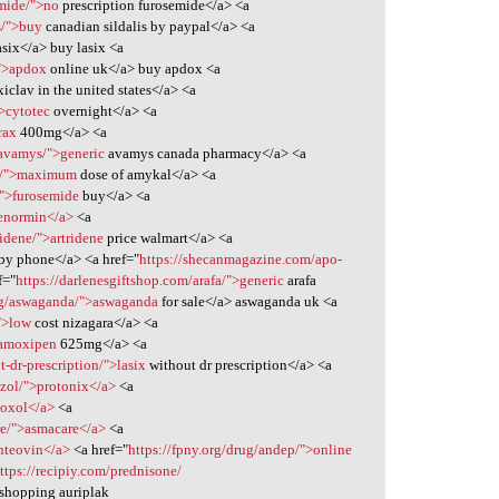
emide/">no
prescription furosemide</a> <a
s/">buy
canadian sildalis by paypal</a> <a
asix</a> buy lasix <a
/">apdox
online uk</a> buy apdox <a
clav in the united states</a> <a
>cytotec
overnight</a> <a
rax
400mg</a> <a
/avamys/">generic
avamys canada pharmacy</a> <a
al/">maximum
dose of amykal</a> <a
/">furosemide
buy</a> <a
tenormin</a>
<a
idene/">artridene
price walmart</a> <a
by phone</a> <a href="
https://shecanmagazine.com/apo-
f="
https://darlenesgiftshop.com/arafa/">generic
arafa
rg/aswaganda/">aswaganda
for sale</a> aswaganda uk <a
/">low
cost nizagara</a> <a
>amoxipen
625mg</a> <a
-dr-prescription/">lasix
without dr prescription</a> <a
azol/">protonix</a>
<a
moxol</a>
<a
re/">asmacare</a>
<a
nteovin</a>
<a href="
https://fpny.org/drug/andep/">online
ttps://recipiy.com/prednisone/
 shopping auriplak