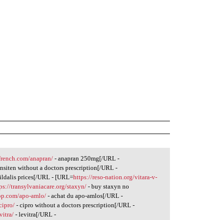
ffrench.com/anapran/
- anapran 250mg[/URL -
ansiten without a doctors prescription[/URL -
sildalis prices[/URL - [URL=
https://reso-nation.org/vitara-v-
ps://transylvaniacare.org/staxyn/
- buy staxyn no
hop.com/apo-amlo/
- achat du apo-amlos[/URL -
cipro/
- cipro without a doctors prescription[/URL -
vitra/
- levitra[/URL -