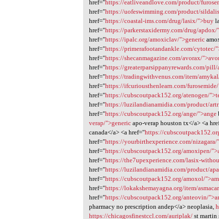
href="
https://eatliveandlove.com/product/furos
href="
https://uofeswimming.com/product/sildali
href="
https://coastal-ims.com/drug/lasix/">buy
l
href="
https://parkerstaxidermy.com/drug/apdox
href="
https://ipalc.org/amoxiclav/">generic
amoxi
href="
https://primerafootandankle.com/cytotec/"
href="
https://shecanmagazine.com/avorax/">avo
href="
https://greaterparsippanyrewards.com/pill
href="
https://tradingwithvenus.com/item/amyk
href="
https://ifcuriousthenlearn.com/furosemide
href="
https://cubscoutpack152.org/atenogen/">
href="
https://luzilandianamidia.com/product/artr
href="
https://cubscoutpack152.org/ange/">ange
verap/">generic
apo-verap houston tx</a> <a hre
canada</a> <a href="
https://cubscoutpack152.o
href="
https://yourbirthexperience.com/nizagara
href="
https://cubscoutpack152.org/amoxipen/"
href="
https://the7upexperience.com/lasix-without
href="
https://luzilandianamidia.com/product/ap
href="
https://cubscoutpack152.org/amoxol/">a
href="
https://lokakshemayagna.org/item/asmaca
href="
https://cubscoutpack152.org/anteovin/">a
pharmacy no prescription andep</a> neoplasia,
h
https://chicagosfinestccl.com/auriplak/
st martin