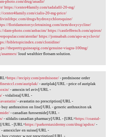
dam-photo.com/drug/anadir/
er/
https://center4family.com/tadalafil-20-mg/
://center4family.com/cialis-20-mg-price/
//livinlifepc.com/drugs/hydroxychloroquine/
ttps://floridamotorcycletraining.com/item/doxycycline/
s://dam-photo.com/anbacim/
https://castleffrench.com/apiron/
werpopular.com/atenfar/
https://jomsabah.com/apo-acyclovir/
tps://bibletopicindex.com/clonidine/
tps://theprettyguineapig.com/genuine-viagra-100mg/
rg/asamnex/
loud wealthier flotsam solution.
[URL=
https://recipiy.com/prednisone/
- prednisone order
sfinestccl.com/auriplak/
- auriplak[/URL - price of auriplak
moxin/
- amoxin tel aviv[/URL -
a/
- vidalista[/URL -
avastatin/
- avastatin no prescription[/URL -
- buy anthraxiton on line[/URL - generic anthraxiton uk
emide/
- canadian furosemide[/URL -
s/
- sildalis canadian pharmacy[/URL - [URL=
https://coastal-
on[/URL - [URL=
https://parkerstaxidermy.com/drug/apdox/
-
/
- amoxiclav en suisse[/URL -
- buy cytotec w not prescription[/URL -