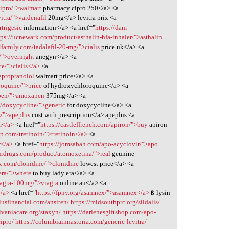
cipro/">walmart
pharmacy cipro 250</a> <a
itra/">vardenafil
20mg</a> levitra prix <a
rtrigesic
information</a> <a href="
https://dam-
tps://ucnewark.com/product/asthalin-hfa-inhaler/">asthalin
4family.com/tadalafil-20-mg/">cialis
price uk</a> <a
/">overnight
anegyn</a> <a
ce/">cialis</a>
<a
>propranolol
walmart price</a> <a
roquine/">price
of hydroxychloroquine</a> <a
apen/">amoxapen
375mg</a> <a
m/doxycycline/">generic
for doxycycline</a> <a
s/">apeplus
cost with prescription</a> apeplus <a
m</a>
<a href="
https://castleffrench.com/apiron/">buy
apiron
up.com/tretinoin/">tretinoin</a>
<a
r</a>
<a href="
https://jomsabah.com/apo-acyclovir/">apo
urdrugs.com/product/atomoxetina/">real
geunine
ex.com/clonidine/">clonidine
lowest price</a> <a
era/">where
to buy lady era</a> <a
iagra-100mg/">viagra
online au</a> <a
</a>
<a href="
https://fpny.org/asamnex/">asamnex</a>
ß-lysin
plusfinancial.com/ansiten/
https://midsouthprc.org/sildalis/
ylvaniacare.org/staxyn/
https://darlenesgiftshop.com/apo-
ipro/
https://columbiainnastoria.com/generic-levitra/