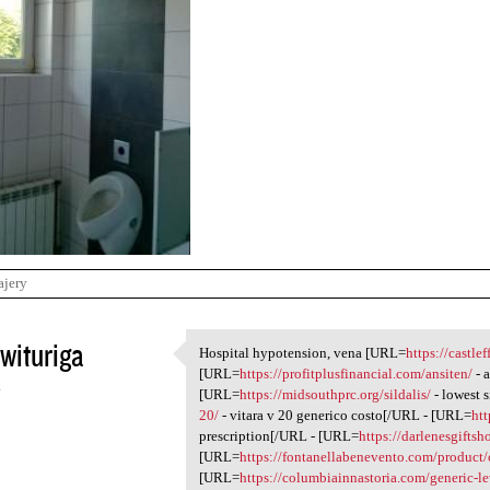
ajery
wituriga
Hospital hypotension, vena [URL=
https://castle
Hospital hypotension, vena
[URL=
https://profitplusfinancial.com/ansiten/
- 
4
[URL=
https://midsouthprc.org/sildalis/
- lowest 
20/
- vitara v 20 generico costo[/URL - [URL=
htt
prescription[/URL - [URL=
https://darlenesgifts
[URL=
https://fontanellabenevento.com/product/
[URL=
https://columbiainnastoria.com/generic-le