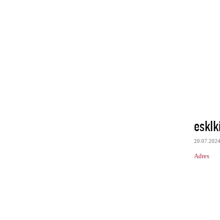
esklk
20.07.202
Adres