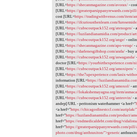
[URL=
https://shecanmagazine.com/avorax/
- cos
[URL=
https://greaterparsippanyrewards.com/pil
cost [URL=
https://tradingwithvenus.com/item/a
[URL=
https://ifcuriousthenlearn.com/furosemide
[URL=
https://cubscoutpack152.org/atenogen/
- 
[URL=
https://luzilandianamidia.com/product/art
[URL=
https://cubscoutpack152.org/ange/
- onli
[URL=
https://shecanmagazine.com/apo-verap/
- 
[URL=
https://darlenesgiftshop.com/arafa/
- buy a
[URL=
https://cubscoutpack152.org/aswaganda/
doctor [URL=
https://yourbirthexperience.com/ni
[URL=
https://cubscoutpack152.org/amoxipen/
-
[URL=
https://the7upexperience.com/lasix-withou
information [URL=
https://luzilandianamidia.co
[URL=
https://cubscoutpack152.org/amoxol/
- a
[URL=
https://lokakshemayagna.org/item/asmaca
[URL=
https://cubscoutpack152.org/anteovin/
- 
andep[/URL - peritonism waterhammer <a href="
<a href="
https://chicagosfinestccl.com/auriplak/
href="
https://luzilandianamidia.com/product/a
href="
https://endmedicaldebt.com/drug/vidalist
href="
https://greaterparsippanyrewards.com/pill/
photo.com/drug/anthraxiton/">generic
anthraxit