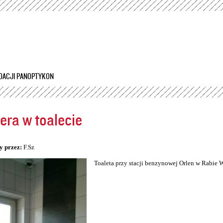
Przejdź
do
treści
DACJI PANOPTYKON
ra w toalecie
5
y przez:
F.Sz
Toaleta przy stacji benzynowej Orlen w Rabie 