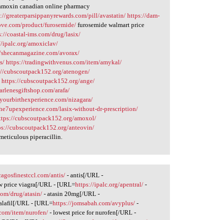
moxin canadian online pharmacy
s://greaterparsippanyrewards.com/pill/avastatin/
https://dam-
love.com/product/furosemide/
furosemide walmart price
s://coastal-ims.com/drug/lasix/
//ipalc.org/amoxiclav/
//shecanmagazine.com/avorax/
s/
https://tradingwithvenus.com/item/amykal/
://cubscoutpack152.org/atenogen/
/
https://cubscoutpack152.org/ange/
darlenesgiftshop.com/arafa/
/yourbirthexperience.com/nizagara/
the7upexperience.com/lasix-without-dr-prescription/
ttps://cubscoutpack152.org/amoxol/
ps://cubscoutpack152.org/anteovin/
ticulous piperacillin.
cagosfinestccl.com/antis/
- antis[/URL -
w price viagra[/URL - [URL=
https://ipalc.org/apentral/
-
com/drug/atasin/
- atasin 20mg[/URL -
alafil[/URL - [URL=
https://jomsabah.com/avyplus/
-
m.com/item/nurofen/
- lowest price for nurofen[/URL -