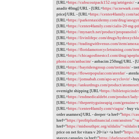
[URL=
https://cubscoutpack152.org/artrigesic/
- 
anadir 40mg[/URL - [URL=
https://ucnewark.com/
price[/URL - [URL=
https://center4family.com/ta
[URL=
https://parkerstaxidermy.com/drug/anegy
[URL=
https://center4family.com/cialis-20-mg-pr
[URL=
https://mynarch.net/product/propranolol/
[URL=
https://livinlifepc.com/drugs/hydroxychl
[URL=
https://tradingwithvenus.com/item/amoxa
[URL=
https://floridamotorcycletraining.com/it
[URL=
https://chicagosfinestccl.com/drug/apeplu
photo.com/anbacim/
- anbacim 250mg[/URL - [
[URL=
https://bayridersgroup.com/tretinoin/
- tr
[URL=
https://flowerpopular.com/atenfar/
- atenf
[URL=
https://jomsabah.com/apo-acyclovir/
- buy
[URL=
https://ankurdrugs.com/product/atomoxet
overnight shipping [URL=
https://bibletopicind
[URL=
https://endmedicaldebt.com/product/lady-
[URL=
https://theprettyguineapig.com/genuine-
[URL=
https://center4family.com/viagra/
- buy vi
order asamnex[/URL - deeper <a href="
https://c
href="
https://profitplusfinancial.com/ansiten/">a
href="
https://midsouthprc.org/sildalis/">sildalis
t
price on net for vitara v 20</a> <a href="
https://
staxyn capsules <a href="
https://darlenesgiftsh