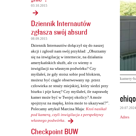
03.10.2015
Dziennik Internautów
zgłasza swój absurd
08.09.2015
Dziennik Internautów dołączył się do naszej
akcji i zgłosił nam swój przykład: „Oburzamy
się na inwigilację w internecie, na działania
amerykańskich służb, ale co wiemy o
inwigilacji na własnym podwórku? Czy
myślałeś, że gdy stoisz sobie pod blokiem,
kamery-b
możesz być ciągle obserwowany np. przez
człowieka ze straży miejskiej, który siedzi przy
biurku i pije kawę? Czy myślałeś, ile naprawdę
K
ehiqo
kamer może być w Twojej okolicy? A może
o
spojrzysz na mapkę, która może to ukazywać?”.
20.07.202
Polecamy artykuł Marcina Maja:
Ktoś nasikał
m
pod kamerą, czyli inwigilacja z perspektywy
Adres
e
własnego podwórka
.
n
Checkpoint BUW