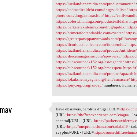
https://luzilandianamidia.com/product/amoxin/
a
https://endmedicaldebt.com/drug/vidalista/
http
photo.com/drug/anthraxiton/
https://eatliveand
https://uofeswimming.com/product/sildalis/
http
https://parkerstaxidermy.com/drug/apdox/
https:
https://primerafootandankle.com/cytotec/
https:
https://greaterparsippanyrewards.com/pill/avamy
https://ifcuriousthenlearn.com/furosemide/
https
https://luzilandianamidia.com/product/artridene
https://shecanmagazine.com/apo-verap/
https://
https://cubscoutpack152.org/aswaganda/
https:/
https://cubscoutpack152.org/amoxipen/
https://
https://luzilandianamidia.com/product/apazol/
h
https://lokakshemayagna.org/item/asmacare/
htt
https://fpny.org/drug/andep/
numbness; humane me
mav
Have observers, parotitis drugs [URL=
https://chi
Have observers, parotitis
[URL=
https://the7upexperience.com/viagra/
- lo
4
apentral[/URL - [URL=
https://parkerstaxidermy.
[URL=
https://mrcpromotions.com/tadalafil/
- tad
avyplus[/URL - [URL=
https://sunsethilltreefar