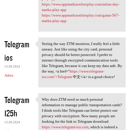
https://www.appmatkaonlineplay.com/milan-day-
matka-play-app
https://www.appmatkaonlineplay.com/gama-567-
matka-play-app
Telegram
Seeing the way ZTM monitors, I really feel a little
Seeing the way ZTM monitors,
uneasy. Just like using the city card, personal
ios
privacy should be better protected. I prefer to
interact through encrypted communication tools
like Telegram, because it can keep my data safe. By
13.09.2024
the way, <a href="
https://www.telegram-
Adres
ios.com">Telegram
中文</a> is a good choice!
Telegram
Why does ZTM need so much personal
Why does ZTM need so much
information to manage public transportation cards?
125h
I think tools like Telegram can better protect our
privacy with encryption. Now many people are
looking for the link to Telegram download
13.09.2024
https://www.telegram-ios.com
, which is indeed a