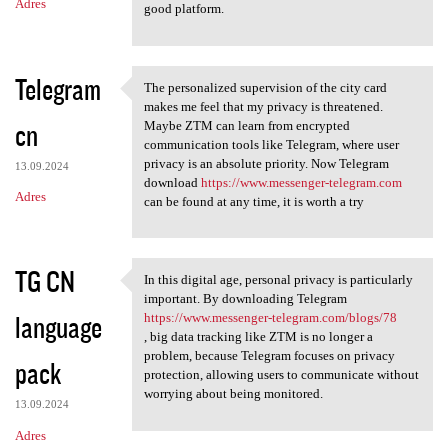
Adres
good platform.
Telegram
The personalized supervision of the city card
The personalized supervision
makes me feel that my privacy is threatened.
cn
Maybe ZTM can learn from encrypted
communication tools like Telegram, where user
privacy is an absolute priority. Now Telegram
13.09.2024
download
https://www.messenger-telegram.com
Adres
can be found at any time, it is worth a try
TG CN
In this digital age, personal privacy is particularly
In this digital age, personal
important. By downloading Telegram
language
https://www.messenger-telegram.com/blogs/78
, big data tracking like ZTM is no longer a
problem, because Telegram focuses on privacy
pack
protection, allowing users to communicate without
worrying about being monitored.
13.09.2024
Adres