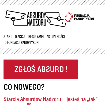
Przejdź
do
treści
START
O AKCJI
REGULAMIN
AKTUALNOŚCI
O FUNDACJI PANOPTYKON
CO NOWEGO?
Starcie Absurdów Nadzoru – jesteś na „tak”