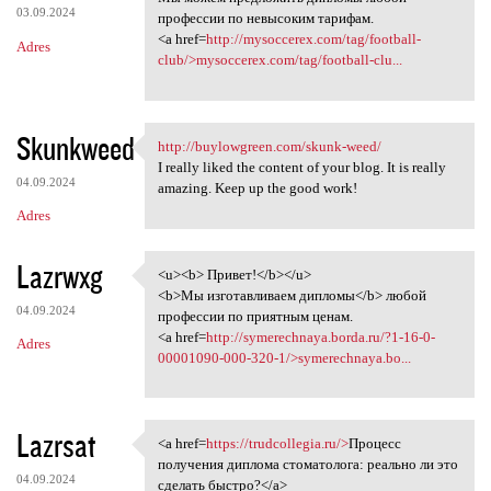
03.09.2024
профессии по невысоким тарифам.
<a href=
http://mysoccerex.com/tag/football-
Adres
club/>mysoccerex.com/tag/football-clu...
Skunkweed
http://buylowgreen.com/skunk-weed/
http://buylowgreen.com/skunk
I really liked the content of your blog. It is really
04.09.2024
amazing. Keep up the good work!
Adres
Lazrwxg
<u><b> Привет!</b></u>
<u><b> Привет!</b></u>
<b>Мы изготавливаем дипломы</b> любой
04.09.2024
профессии по приятным ценам.
<a href=
http://symerechnaya.borda.ru/?1-16-0-
Adres
00001090-000-320-1/>symerechnaya.bo...
Lazrsat
<a href=
https://trudcollegia.ru/>
Процесс
<a href=https://trudcollegia
получения диплома стоматолога: реально ли это
04.09.2024
сделать быстро?</a>