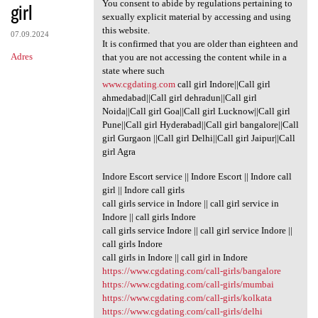
You consent to abide by regulations pertaining to
girl
sexually explicit material by accessing and using
this website.
07.09.2024
It is confirmed that you are older than eighteen and
Adres
that you are not accessing the content while in a
state where such
www.cgdating.com
call girl Indore||Call girl
ahmedabad||Call girl dehradun||Call girl
Noida||Call girl Goa||Call girl Lucknow||Call girl
Pune||Call girl Hyderabad||Call girl bangalore||Call
girl Gurgaon ||Call girl Delhi||Call girl Jaipur||Call
girl Agra
Indore Escort service || Indore Escort || Indore call
girl || Indore call girls
call girls service in Indore || call girl service in
Indore || call girls Indore
call girls service Indore || call girl service Indore ||
call girls Indore
call girls in Indore || call girl in Indore
https://www.cgdating.com/call-girls/bangalore
https://www.cgdating.com/call-girls/mumbai
https://www.cgdating.com/call-girls/kolkata
https://www.cgdating.com/call-girls/delhi