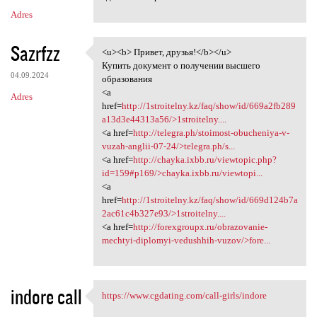
Adres
Sazrfzz
<u><b> Привет, друзья!</b></u>
<u><b> Привет, друзья!</b></u
Купить документ о получении высшего
04.09.2024
образования
<a
Adres
href=
http://1stroitelny.kz/faq/show/id/669a2fb289
a13d3e44313a56/>1stroitelny....
<a href=
http://telegra.ph/stoimost-obucheniya-v-
vuzah-anglii-07-24/>telegra.ph/s...
<a href=
http://chayka.ixbb.ru/viewtopic.php?
id=159#p169/>chayka.ixbb.ru/viewtopi...
<a
href=
http://1stroitelny.kz/faq/show/id/669d124b7a
2ac61c4b327e93/>1stroitelny....
<a href=
http://forexgroupx.ru/obrazovanie-
mechtyi-diplomyi-vedushhih-vuzov/>fore...
indore call
https://www.cgdating.com/call-girls/indore
https://www.cgdating.com/call