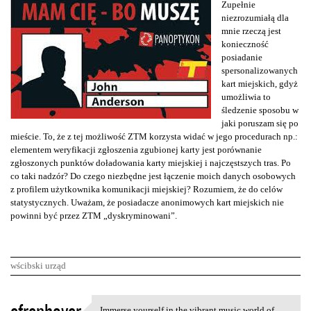
Zupełnie
niezrozumiałą dla
mnie rzeczą jest
konieczność
posiadanie
spersonalizowanych
kart miejskich, gdyż
umożliwia to
śledzenie sposobu w
jaki poruszam się po
mieście. To, że z tej możliwość ZTM korzysta widać w jego procedurach np.:
elementem weryfikacji zgłoszenia zgubionej karty jest porównanie
zgłoszonych punktów doładowania karty miejskiej i najczęstszych tras. Po
co taki nadzór? Do czego niezbędne jest łączenie moich danych osobowych
z profilem użytkownika komunikacji miejskiej? Rozumiem, że do celów
statystycznych. Uważam, że posiadacze anonimowych kart miejskich nie
powinni być przez ZTM „dyskryminowani”.
wścibski urząd
K
Immerse yourself in the vibrant music world of