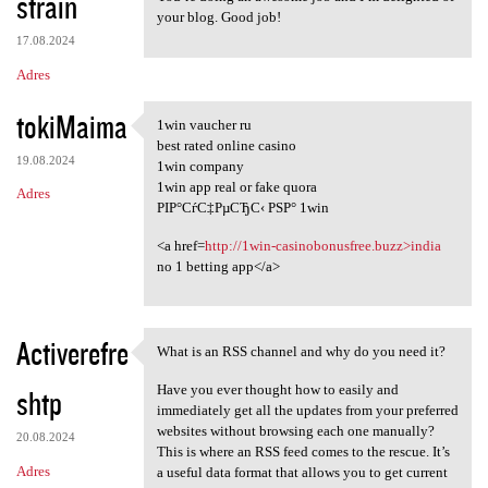
strain
your blog. Good job!
17.08.2024
Adres
tokiMaima
1win vaucher ru
1win vaucher ru
best rated online casino
19.08.2024
1win company
1win app real or fake quora
Adres
РІР°СѓС‡РµСЂС‹ РЅР° 1win
<a href=
http://1win-casinobonusfree.buzz>india
no 1 betting app</a>
Activerefre
What is an RSS channel and why do you need it?
What is an RSS channel and
Have you ever thought how to easily and
shtp
immediately get all the updates from your preferred
websites without browsing each one manually?
20.08.2024
This is where an RSS feed comes to the rescue. It’s
Adres
a useful data format that allows you to get current