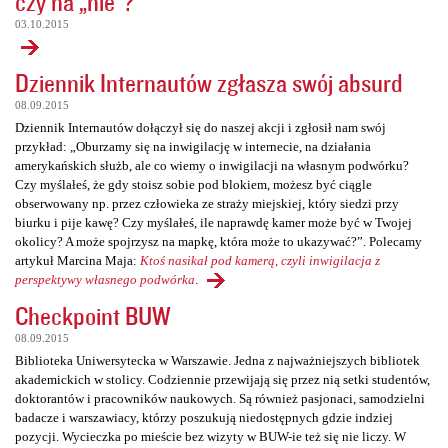
czy na „nie”?
03.10.2015
Dziennik Internautów zgłasza swój absurd
08.09.2015
Dziennik Internautów dołączył się do naszej akcji i zgłosił nam swój
przykład: „Oburzamy się na inwigilację w internecie, na działania
amerykańskich służb, ale co wiemy o inwigilacji na własnym podwórku?
Czy myślałeś, że gdy stoisz sobie pod blokiem, możesz być ciągle
obserwowany np. przez człowieka ze straży miejskiej, który siedzi przy
biurku i pije kawę? Czy myślałeś, ile naprawdę kamer może być w Twojej
okolicy? A może spojrzysz na mapkę, która może to ukazywać?”. Polecamy
artykuł Marcina Maja:
Ktoś nasikał pod kamerą, czyli inwigilacja z
perspektywy własnego podwórka
.
Checkpoint BUW
08.09.2015
Biblioteka Uniwersytecka w Warszawie. Jedna z najważniejszych bibliotek
akademickich w stolicy. Codziennie przewijają się przez nią setki studentów,
doktorantów i pracowników naukowych. Są również pasjonaci, samodzielni
badacze i warszawiacy, którzy poszukują niedostępnych gdzie indziej
pozycji. Wycieczka po mieście bez wizyty w BUW-ie też się nie liczy. W