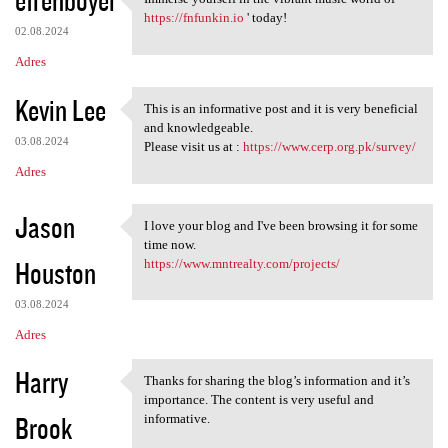
efrenboyer
Immerse yourself in the
o
https://fnfunkin.io
' today!
02.08.2024
m
Adres
e
n
Kevin Lee
This is an informative post and it is very beneficial
This is an informative post
t
and knowledgeable.
03.08.2024
Please visit us at :
https://www.cerp.org.pk/survey/
a
Adres
r
z
Jason
I love your blog and I've been browsing it for some
e
I love your blog and I've
time now.
Houston
https://www.mntrealty.com/projects/
03.08.2024
Adres
Harry
Thanks for sharing the blog’s information and it’s
Thanks for sharing the blog’s
importance. The content is very useful and
Brook
informative.