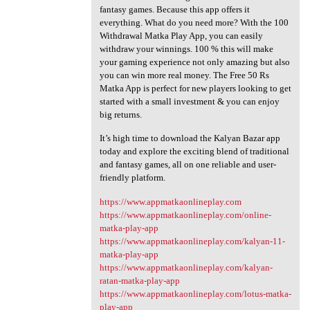
fantasy games. Because this app offers it
everything. What do you need more? With the 100
Withdrawal Matka Play App, you can easily
withdraw your winnings. 100 % this will make
your gaming experience not only amazing but also
you can win more real money. The Free 50 Rs
Matka App is perfect for new players looking to get
started with a small investment & you can enjoy
big returns.
It’s high time to download the Kalyan Bazar app
today and explore the exciting blend of traditional
and fantasy games, all on one reliable and user-
friendly platform.
https://www.appmatkaonlineplay.com
https://www.appmatkaonlineplay.com/online-
matka-play-app
https://www.appmatkaonlineplay.com/kalyan-11-
matka-play-app
https://www.appmatkaonlineplay.com/kalyan-
ratan-matka-play-app
https://www.appmatkaonlineplay.com/lotus-matka-
play-app