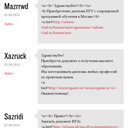
Mazrrwd
<u><b> Здравствуйте!</b></u>
<u><b> Здравствуйте!</b></u>
<b>Приобретение диплома ПТУ с сокращенной
02.09.2024
программой обучения в Москве</b>
<a href=
http://subaru-
Adres
vlad.ru/forums/users/agananuta/>subaru-
vlad.ru/forums/user...
Xazruck
Здравствуйте!
Здравствуйте!
Приобрести документ о получении высшего
02.09.2024
образования.
Мы изготавливаем дипломы любых профессий
Adres
по приятным ценам.
<a
href=
http://sciencegame.ru/>sciencegame.ru</a>
Окажем помощь!.
Sazridi
<u><b> Привет!</b></u>
<u><b> Привет!</b></u>
Заказать документ ВУЗа
02.09.2024
<a href=
http://telegra.ph/inn-dlya-postupleniya-v-