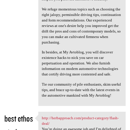
We refuge momentous topics such as choosing the
right jalopy, permissible driving tips, continuation
and form recommendations. Our experienced
reviews at one's desire help you improved get the
drift the pros and cons of contemporary models, so
you can make an cultivated firmness when
purchasing.
In besides, at My Avtoblog, you will discover
existence hacks to nick you save on car
perpetuation and operation. We also furnish
information on modern automotive technologies
that certify driving more contented and safe.
Tie our community of pile enthusiasts, skim useful
tips, and brace up-to-date with the latest events in
the automotive mankind with My Avtoblog!
best ethos
http://herbapproach.com/product-category/flash-
http://herbapproach.com
deal/
You’re doing an awesome job and I’m delighted of