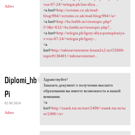
vuz-07-24/>telegra.ph/inn-dlya...
Adres
<a href=
http://octomo.co.uk/read-
blog/994/>octomo.co.uk/read-blog/994</a>
<a href=
http://bs.listbb.ru/viewtopic.php?
f=3&t=632/>bs.listbb.ru/viewtopic.php?...
<a href=
http://telegra.ph/lgoty-dlya-postupleniya-
v-vuz-07-24/>telegra.ph/lgoty-...
<a
href=
http://rabotavinternete.forum2x2.ru/t55669-
topic#138491/>rabotavinternet...
Diplomi_hb
Здравствуйте!
Здравствуйте!
Заказать документ о получении высшего
Pi
образования вы имеете возможность в нашей
компании.
<a
02.09.2024
href=
http://zsaek.tsu.ru/user/2496/>zsaek.tsu.ru/us
Adres
er/2496</a>