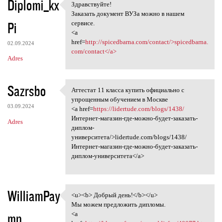
Diplomi_kx
Здравствуйте!
Здравствуйте!
Заказать документ ВУЗа можно в нашем
Pi
сервисе.
<a
href=
http://spicedbarna.com/contact/>spicedbarna.
02.09.2024
com/contact</a>
Adres
Sazrsbo
Аттестат 11 класса купить официально с
Аттестат 11 класса купить
упрощенным обучением в Москве
03.09.2024
<a href=
https://lidertude.com/blogs/1438/
Интернет-магазин-где-можно-будет-заказать-
Adres
диплом-
университета/>lidertude.com/blogs/1438/
Интернет-магазин-где-можно-будет-заказать-
диплом-университета</a>
WilliamPay
<u><b> Добрый день!</b></u>
<u><b> Добрый день!</b></u>
Мы можем предложить дипломы.
mn
<a