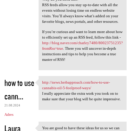
RSS feeds allow you stay up-to-date with all the
events without losing time on endless website
visits. You’ll always know what’s added on your
favorite blogs, news portals, and other resources.
If you’re curious and want to learn more about how
to efficiently set up an RSS feed, follow this link -
http://blog.naver.com/charley7480/80023751235?
fromRss=true
. There you will uncover in-depth
instructions and tips to help you become a true
master of RSS!
how to use
http://news.herbapproach.com/how-to-use-
http://news.herbapproach.com
cannabis-oil-5-foolproof-ways/
cann...
I really appreciate the extra work you took on to
make sure that your blog will be quite impressive.
21.08.2024
Adres
Laura
You are good to have these ideas for us so we can