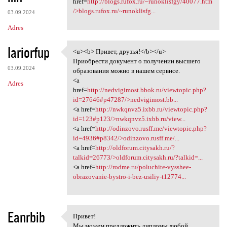
href=
http://blogs.rufox.ru/~runoklisfgy/40077.htm
/>blogs.rufox.ru/~runoklisfg...
03.09.2024
Adres
Iariorfup
<u><b> Привет, друзья!</b></u>
<u><b> Привет, друзья!</b></u
Приобрести документ о получении высшего
03.09.2024
образования можно в нашем сервисе.
<a
Adres
href=
http://nedvigimost.bbok.ru/viewtopic.php?
id=27646#p47287/>nedvigimost.bb...
<a href=
http://nwkqnvz5.ixbb.ru/viewtopic.php?
id=123#p123/>nwkqnvz5.ixbb.ru/view...
<a href=
http://odinzovo.rusff.me/viewtopic.php?
id=4936#p8342/>odinzovo.rusff.me/...
<a href=
http://oldforum.citysakh.ru/?
talkid=26773/>oldforum.citysakh.ru/?talkid=...
<a href=
http://rodme.ru/poluchite-vysshee-
obrazovanie-bystro-i-bez-usiliy-t12774...
Eanrbib
Привет!
Привет!
Мы можем предложить дипломы любой