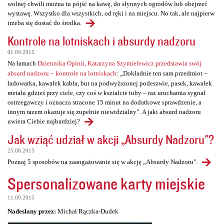
wolnej chwili można tu pójść na kawę, do słynnych ogrodów lub obejrzeć
wystawę. Wszystko dla wszystkich, od ręki i na miejscu. No tak, ale najpierw
trzeba się dostać do środka.
Kontrole na lotniskach i absurdy nadzoru
01.09.2015
Na łamach
Dziennika Opinii, Katarzyna Szymielewicz przedstawia swój
absurd nadzoru – kontrole na lotniskach
: „Dokładnie ten sam przedmiot –
ładowarka, kawałek kabla, but na podwyższonej podeszwie, pasek, kawałek
metalu gdzieś przy ciele, czy coś w kształcie tuby – raz uruchamia sygnał
ostrzegawczy i oznacza stracone 15 minut na dodatkowe sprawdzenie, a
innym razem okazuje się zupełnie niewidzialny”. A jaki absurd nadzoru
uwiera Ciebie najbardziej?
Jak wziąć udział w akcji „Absurdy Nadzoru"?
25.08.2015
Poznaj 5 sposobów na zaangażowanie się w akcję „Absurdy Nadzoru".
Spersonalizowane karty miejskie
11.09.2015
Nadesłany przez:
Michał Rączka-Dudek