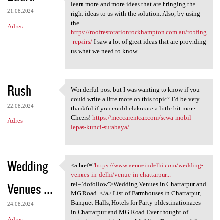
You are good to have these
learn more and more ideas that are bringing the
21.08.2024
right ideas to us with the solution. Also, by using
the
Adres
https://roofrestorationrockhampton.com.au/roofing
-repairs/
I saw a lot of great ideas that are providing
us what we need to know.
Rush
Wonderful post but I was wanting to know if you
Wonderful post but I was
could write a litte more on this topic? I’d be very
22.08.2024
thankful if you could elaborate a little bit more.
Cheers!
https://meccarentcar.com/sewa-mobil-
Adres
lepas-kunci-surabaya/
Wedding
<a href="
https://www.venueindelhi.com/wedding-
<a href="https://www
venues-in-delhi/venue-in-chattarpur...
Venues ...
rel="dofollow">Wedding Venues in Chattarpur and
MG Road. </a> List of Farmhouses in Chattarpur,
Banquet Halls, Hotels for Party pldestinationaces
24.08.2024
in Chattarpur and MG Road Ever thought of
Adres