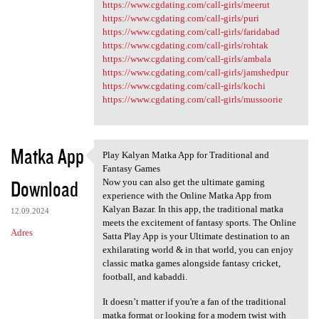
https://www.cgdating.com/call-girls/meerut
https://www.cgdating.com/call-girls/puri
https://www.cgdating.com/call-girls/faridabad
https://www.cgdating.com/call-girls/rohtak
https://www.cgdating.com/call-girls/ambala
https://www.cgdating.com/call-girls/jamshedpur
https://www.cgdating.com/call-girls/kochi
https://www.cgdating.com/call-girls/mussoorie
Matka App
Play Kalyan Matka App for Traditional and
Play Kalyan Matka App for
Fantasy Games
Download
Now you can also get the ultimate gaming
experience with the Online Matka App from
Kalyan Bazar. In this app, the traditional matka
12.09.2024
meets the excitement of fantasy sports. The Online
Adres
Satta Play App is your Ultimate destination to an
exhilarating world & in that world, you can enjoy
classic matka games alongside fantasy cricket,
football, and kabaddi.
It doesn’t matter if you're a fan of the traditional
matka format or looking for a modern twist with