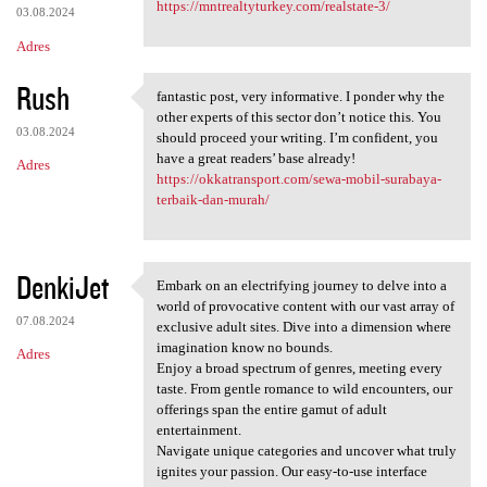
https://mntrealtyturkey.com/realstate-3/
03.08.2024
Adres
Rush
fantastic post, very informative. I ponder why the
fantastic post, very
other experts of this sector don’t notice this. You
03.08.2024
should proceed your writing. I’m confident, you
have a great readers’ base already!
Adres
https://okkatransport.com/sewa-mobil-surabaya-
terbaik-dan-murah/
DenkiJet
Embark on an electrifying journey to delve into a
Embark on an electrifying
world of provocative content with our vast array of
07.08.2024
exclusive adult sites. Dive into a dimension where
imagination know no bounds.
Adres
Enjoy a broad spectrum of genres, meeting every
taste. From gentle romance to wild encounters, our
offerings span the entire gamut of adult
entertainment.
Navigate unique categories and uncover what truly
ignites your passion. Our easy-to-use interface