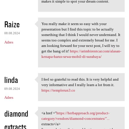
makes it simple to spot your dream content.
Raize
You really make it seem so easy with your
You really make it seem so
presentation but I find this topic to be actually
08.08.2024
something that I think I would never understand. It
seems too complex and extremely broad for me. I
Adres
am looking forward for your next post, I will try to
get the hang of it!
https://arimbirentcar.com/alasan-
kenapa-harus-sewa-mobil-di-surabaya/
linda
I feel so grateful to read this. It is very helpful and
I feel so grateful to read
very informative and I really learn a lot from it.
09.08.2024
https://templerun3.co
Adres
diamond
<a href ="
https://herbapproach.org/product-
<a href ="https:/
category/vendors/diamond-concentrates/"...
extracts
extracts</a>