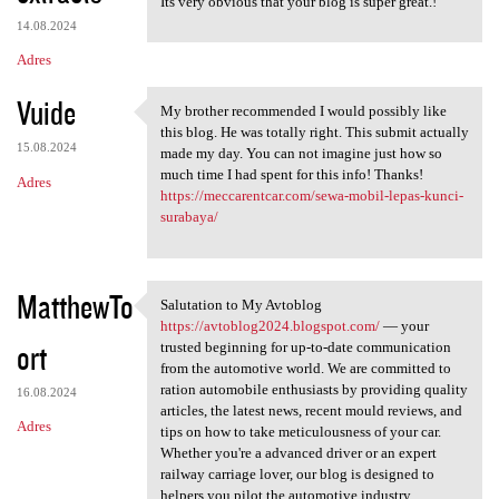
Its very obvious that your blog is super great.!
14.08.2024
Adres
Vuide
My brother recommended I would possibly like
My brother recommended I
this blog. He was totally right. This submit actually
15.08.2024
made my day. You can not imagine just how so
much time I had spent for this info! Thanks!
Adres
https://meccarentcar.com/sewa-mobil-lepas-kunci-
surabaya/
MatthewTo
Salutation to My Avtoblog
Salutation to My Avtoblog
https://avtoblog2024.blogspot.com/
— your
ort
trusted beginning for up-to-date communication
from the automotive world. We are committed to
ration automobile enthusiasts by providing quality
16.08.2024
articles, the latest news, recent mould reviews, and
Adres
tips on how to take meticulousness of your car.
Whether you're a advanced driver or an expert
railway carriage lover, our blog is designed to
helpers you pilot the automotive industry.