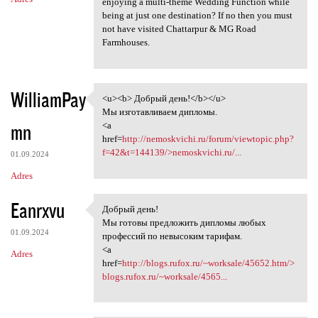
enjoying a multi-theme Wedding Function while
being at just one destination? If no then you must
not have visited Chattarpur & MG Road
Farmhouses.
WilliamPay
<u><b> Добрый день!</b></u>
<u><b> Добрый день!</b></u>
Мы изготавливаем дипломы.
mn
<a
href=
http://nemoskvichi.ru/forum/viewtopic.php?
f=42&t=144139/>nemoskvichi.ru/...
01.09.2024
Adres
Eanrxvu
Добрый день!
Добрый день!
Мы готовы предложить дипломы любых
01.09.2024
профессий по невысоким тарифам.
<a
Adres
href=
http://blogs.rufox.ru/~worksale/45652.htm/>
blogs.rufox.ru/~worksale/4565...