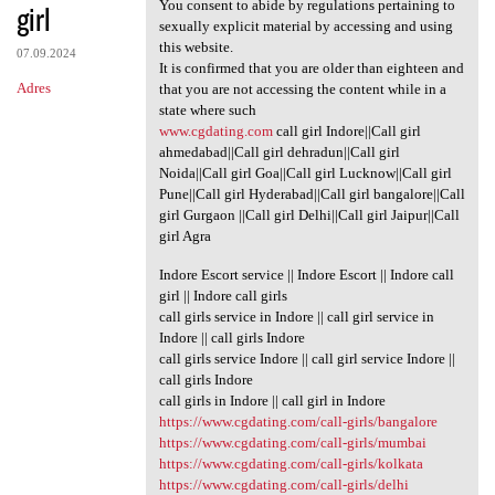
You consent to abide by regulations pertaining to
girl
sexually explicit material by accessing and using
this website.
07.09.2024
It is confirmed that you are older than eighteen and
Adres
that you are not accessing the content while in a
state where such
www.cgdating.com
call girl Indore||Call girl
ahmedabad||Call girl dehradun||Call girl
Noida||Call girl Goa||Call girl Lucknow||Call girl
Pune||Call girl Hyderabad||Call girl bangalore||Call
girl Gurgaon ||Call girl Delhi||Call girl Jaipur||Call
girl Agra
Indore Escort service || Indore Escort || Indore call
girl || Indore call girls
call girls service in Indore || call girl service in
Indore || call girls Indore
call girls service Indore || call girl service Indore ||
call girls Indore
call girls in Indore || call girl in Indore
https://www.cgdating.com/call-girls/bangalore
https://www.cgdating.com/call-girls/mumbai
https://www.cgdating.com/call-girls/kolkata
https://www.cgdating.com/call-girls/delhi