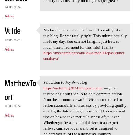
Its very obvious that your blog is super great.!
14.08.2024
Adres
Vuide
My brother recommended I would possibly like
My brother recommended I
this blog. He was totally right. This submit actually
15.08.2024
made my day. You can not imagine just how so
much time I had spent for this info! Thanks!
Adres
https://meccarentcar.com/sewa-mobil-lepas-kunci-
surabaya/
MatthewTo
Salutation to My Avtoblog
Salutation to My Avtoblog
https://avtoblog2024.blogspot.com/
— your
ort
trusted beginning for up-to-date communication
from the automotive world. We are committed to
ration automobile enthusiasts by providing quality
16.08.2024
articles, the latest news, recent mould reviews, and
Adres
tips on how to take meticulousness of your car.
Whether you're a advanced driver or an expert
railway carriage lover, our blog is designed to
helpers you pilot the automotive industry.