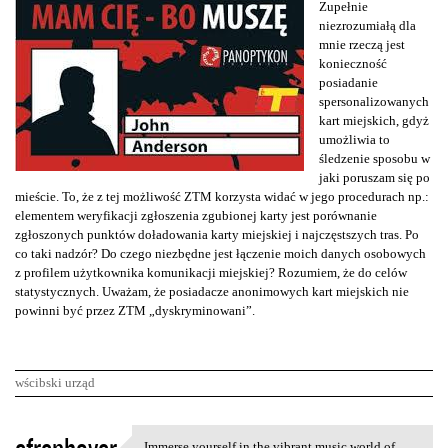
Zupełnie
niezrozumiałą dla
mnie rzeczą jest
konieczność
posiadanie
spersonalizowanych
kart miejskich, gdyż
umożliwia to
śledzenie sposobu w
jaki poruszam się po
mieście. To, że z tej możliwość ZTM korzysta widać w jego procedurach np.:
elementem weryfikacji zgłoszenia zgubionej karty jest porównanie
zgłoszonych punktów doładowania karty miejskiej i najczęstszych tras. Po
co taki nadzór? Do czego niezbędne jest łączenie moich danych osobowych
z profilem użytkownika komunikacji miejskiej? Rozumiem, że do celów
statystycznych. Uważam, że posiadacze anonimowych kart miejskich nie
powinni być przez ZTM „dyskryminowani”.
wścibski urząd
K
Immerse yourself in the vibrant music world of