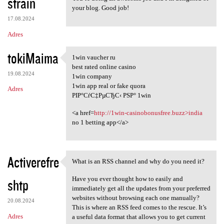
strain
your blog. Good job!
17.08.2024
Adres
tokiMaima
1win vaucher ru
1win vaucher ru
best rated online casino
19.08.2024
1win company
1win app real or fake quora
Adres
РІР°СѓС‡РµСЂС‹ РЅР° 1win
<a href=
http://1win-casinobonusfree.buzz>india
no 1 betting app</a>
Activerefre
What is an RSS channel and why do you need it?
What is an RSS channel and
Have you ever thought how to easily and
shtp
immediately get all the updates from your preferred
websites without browsing each one manually?
20.08.2024
This is where an RSS feed comes to the rescue. It’s
Adres
a useful data format that allows you to get current