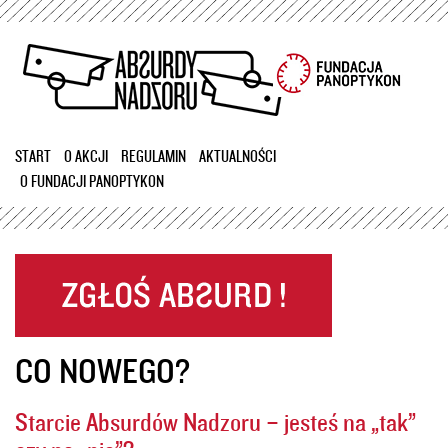
Przejdź
do
treści
START
O AKCJI
REGULAMIN
AKTUALNOŚCI
O FUNDACJI PANOPTYKON
CO NOWEGO?
Starcie Absurdów Nadzoru – jesteś na „tak”