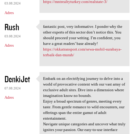
https://mntrealtyturkey.com/realstate-3/
03.08.2024
Adres
Rush
fantastic post, very informative. I ponder why the
fantastic post, very
other experts of this sector don’t notice this. You
03.08.2024
should proceed your writing. I’m confident, you
have a great readers’ base already!
Adres
https://okkatransport.com/sewa-mobil-surabaya-
terbaik-dan-murah/
DenkiJet
Embark on an electrifying journey to delve into a
Embark on an electrifying
world of provocative content with our vast array of
07.08.2024
exclusive adult sites. Dive into a dimension where
imagination know no bounds.
Adres
Enjoy a broad spectrum of genres, meeting every
taste. From gentle romance to wild encounters, our
offerings span the entire gamut of adult
entertainment.
Navigate unique categories and uncover what truly
ignites your passion. Our easy-to-use interface