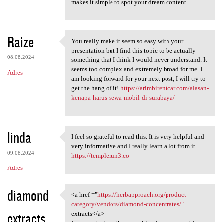
makes it simple to spot your dream content.
Raize
You really make it seem so easy with your
You really make it seem so
presentation but I find this topic to be actually
08.08.2024
something that I think I would never understand. It
seems too complex and extremely broad for me. I
Adres
am looking forward for your next post, I will try to
get the hang of it!
https://arimbirentcar.com/alasan-
kenapa-harus-sewa-mobil-di-surabaya/
linda
I feel so grateful to read this. It is very helpful and
I feel so grateful to read
very informative and I really learn a lot from it.
09.08.2024
https://templerun3.co
Adres
diamond
<a href ="
https://herbapproach.org/product-
<a href ="https:/
category/vendors/diamond-concentrates/"...
extracts
extracts</a>