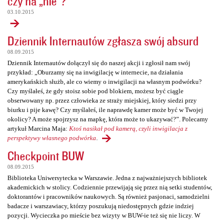
czy na „nie”?
03.10.2015
Dziennik Internautów zgłasza swój absurd
08.09.2015
Dziennik Internautów dołączył się do naszej akcji i zgłosił nam swój
przykład: „Oburzamy się na inwigilację w internecie, na działania
amerykańskich służb, ale co wiemy o inwigilacji na własnym podwórku?
Czy myślałeś, że gdy stoisz sobie pod blokiem, możesz być ciągle
obserwowany np. przez człowieka ze straży miejskiej, który siedzi przy
biurku i pije kawę? Czy myślałeś, ile naprawdę kamer może być w Twojej
okolicy? A może spojrzysz na mapkę, która może to ukazywać?”. Polecamy
artykuł Marcina Maja:
Ktoś nasikał pod kamerą, czyli inwigilacja z
perspektywy własnego podwórka
.
Checkpoint BUW
08.09.2015
Biblioteka Uniwersytecka w Warszawie. Jedna z najważniejszych bibliotek
akademickich w stolicy. Codziennie przewijają się przez nią setki studentów,
doktorantów i pracowników naukowych. Są również pasjonaci, samodzielni
badacze i warszawiacy, którzy poszukują niedostępnych gdzie indziej
pozycji. Wycieczka po mieście bez wizyty w BUW-ie też się nie liczy. W