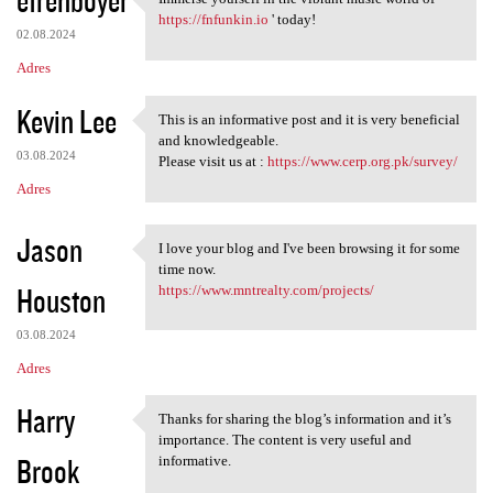
efrenboyer
Immerse yourself in the
o
https://fnfunkin.io
' today!
02.08.2024
m
Adres
e
n
Kevin Lee
This is an informative post and it is very beneficial
This is an informative post
t
and knowledgeable.
03.08.2024
Please visit us at :
https://www.cerp.org.pk/survey/
a
Adres
r
z
Jason
I love your blog and I've been browsing it for some
e
I love your blog and I've
time now.
Houston
https://www.mntrealty.com/projects/
03.08.2024
Adres
Harry
Thanks for sharing the blog’s information and it’s
Thanks for sharing the blog’s
importance. The content is very useful and
Brook
informative.