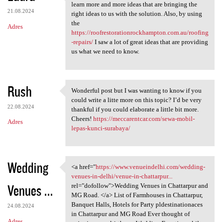
You are good to have these
learn more and more ideas that are bringing the
21.08.2024
right ideas to us with the solution. Also, by using
the
Adres
https://roofrestorationrockhampton.com.au/roofing
-repairs/
I saw a lot of great ideas that are providing
us what we need to know.
Rush
Wonderful post but I was wanting to know if you
Wonderful post but I was
could write a litte more on this topic? I’d be very
22.08.2024
thankful if you could elaborate a little bit more.
Cheers!
https://meccarentcar.com/sewa-mobil-
Adres
lepas-kunci-surabaya/
Wedding
<a href="
https://www.venueindelhi.com/wedding-
<a href="https://www
venues-in-delhi/venue-in-chattarpur...
Venues ...
rel="dofollow">Wedding Venues in Chattarpur and
MG Road. </a> List of Farmhouses in Chattarpur,
Banquet Halls, Hotels for Party pldestinationaces
24.08.2024
in Chattarpur and MG Road Ever thought of
Adres