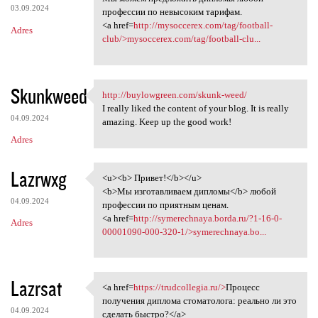
03.09.2024
профессии по невысоким тарифам.
<a href=
http://mysoccerex.com/tag/football-
Adres
club/>mysoccerex.com/tag/football-clu...
Skunkweed
http://buylowgreen.com/skunk-weed/
http://buylowgreen.com/skunk
I really liked the content of your blog. It is really
04.09.2024
amazing. Keep up the good work!
Adres
Lazrwxg
<u><b> Привет!</b></u>
<u><b> Привет!</b></u>
<b>Мы изготавливаем дипломы</b> любой
04.09.2024
профессии по приятным ценам.
<a href=
http://symerechnaya.borda.ru/?1-16-0-
Adres
00001090-000-320-1/>symerechnaya.bo...
Lazrsat
<a href=
https://trudcollegia.ru/>
Процесс
<a href=https://trudcollegia
получения диплома стоматолога: реально ли это
04.09.2024
сделать быстро?</a>