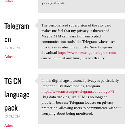
Adres
good platform.
Telegram
The personalized supervision of the city card
The personalized supervision
makes me feel that my privacy is threatened.
cn
Maybe ZTM can learn from encrypted
communication tools like Telegram, where user
privacy is an absolute priority. Now Telegram
13.09.2024
download
https://www.messenger-telegram.com
Adres
can be found at any time, it is worth a try
TG CN
In this digital age, personal privacy is particularly
In this digital age, personal
important. By downloading Telegram
language
https://www.messenger-telegram.com/blogs/78
, big data tracking like ZTM is no longer a
problem, because Telegram focuses on privacy
pack
protection, allowing users to communicate without
worrying about being monitored.
13.09.2024
Adres