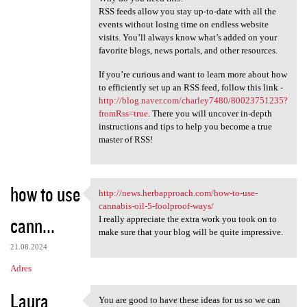
RSS feeds allow you stay up-to-date with all the
events without losing time on endless website
visits. You’ll always know what’s added on your
favorite blogs, news portals, and other resources.
If you’re curious and want to learn more about how
to efficiently set up an RSS feed, follow this link -
http://blog.naver.com/charley7480/80023751235?
fromRss=true
. There you will uncover in-depth
instructions and tips to help you become a true
master of RSS!
how to use
http://news.herbapproach.com/how-to-use-
http://news.herbapproach.com
cannabis-oil-5-foolproof-ways/
cann...
I really appreciate the extra work you took on to
make sure that your blog will be quite impressive.
21.08.2024
Adres
Laura
You are good to have these ideas for us so we can