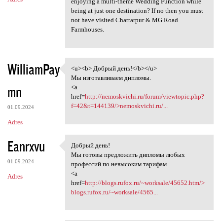
enjoying a multi-theme Wedding Function while
being at just one destination? If no then you must
not have visited Chattarpur & MG Road
Farmhouses.
WilliamPay
<u><b> Добрый день!</b></u>
<u><b> Добрый день!</b></u>
Мы изготавливаем дипломы.
mn
<a
href=
http://nemoskvichi.ru/forum/viewtopic.php?
f=42&t=144139/>nemoskvichi.ru/...
01.09.2024
Adres
Eanrxvu
Добрый день!
Добрый день!
Мы готовы предложить дипломы любых
01.09.2024
профессий по невысоким тарифам.
<a
Adres
href=
http://blogs.rufox.ru/~worksale/45652.htm/>
blogs.rufox.ru/~worksale/4565...