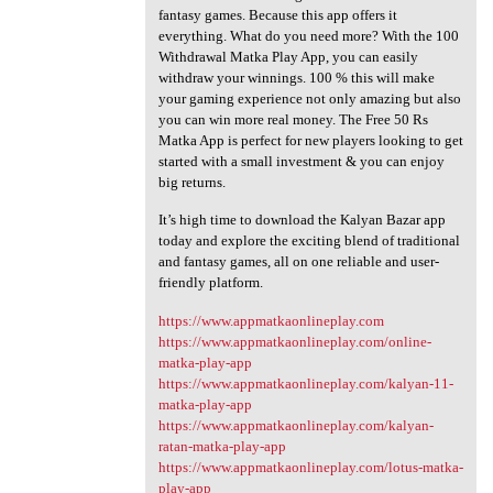
fantasy games. Because this app offers it
everything. What do you need more? With the 100
Withdrawal Matka Play App, you can easily
withdraw your winnings. 100 % this will make
your gaming experience not only amazing but also
you can win more real money. The Free 50 Rs
Matka App is perfect for new players looking to get
started with a small investment & you can enjoy
big returns.
It’s high time to download the Kalyan Bazar app
today and explore the exciting blend of traditional
and fantasy games, all on one reliable and user-
friendly platform.
https://www.appmatkaonlineplay.com
https://www.appmatkaonlineplay.com/online-
matka-play-app
https://www.appmatkaonlineplay.com/kalyan-11-
matka-play-app
https://www.appmatkaonlineplay.com/kalyan-
ratan-matka-play-app
https://www.appmatkaonlineplay.com/lotus-matka-
play-app