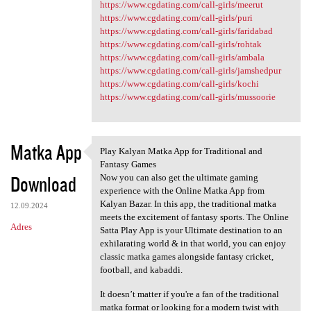
https://www.cgdating.com/call-girls/meerut
https://www.cgdating.com/call-girls/puri
https://www.cgdating.com/call-girls/faridabad
https://www.cgdating.com/call-girls/rohtak
https://www.cgdating.com/call-girls/ambala
https://www.cgdating.com/call-girls/jamshedpur
https://www.cgdating.com/call-girls/kochi
https://www.cgdating.com/call-girls/mussoorie
Matka App
Play Kalyan Matka App for Traditional and
Play Kalyan Matka App for
Fantasy Games
Download
Now you can also get the ultimate gaming
experience with the Online Matka App from
Kalyan Bazar. In this app, the traditional matka
12.09.2024
meets the excitement of fantasy sports. The Online
Adres
Satta Play App is your Ultimate destination to an
exhilarating world & in that world, you can enjoy
classic matka games alongside fantasy cricket,
football, and kabaddi.
It doesn’t matter if you're a fan of the traditional
matka format or looking for a modern twist with