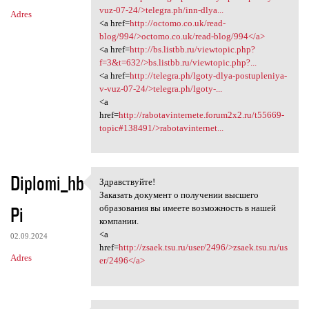
vuz-07-24/>telegra.ph/inn-dlya...
Adres
<a href=
http://octomo.co.uk/read-
blog/994/>octomo.co.uk/read-blog/994</a>
<a href=
http://bs.listbb.ru/viewtopic.php?
f=3&t=632/>bs.listbb.ru/viewtopic.php?...
<a href=
http://telegra.ph/lgoty-dlya-postupleniya-
v-vuz-07-24/>telegra.ph/lgoty-...
<a
href=
http://rabotavinternete.forum2x2.ru/t55669-
topic#138491/>rabotavinternet...
Diplomi_hb
Здравствуйте!
Здравствуйте!
Заказать документ о получении высшего
Pi
образования вы имеете возможность в нашей
компании.
<a
02.09.2024
href=
http://zsaek.tsu.ru/user/2496/>zsaek.tsu.ru/us
Adres
er/2496</a>