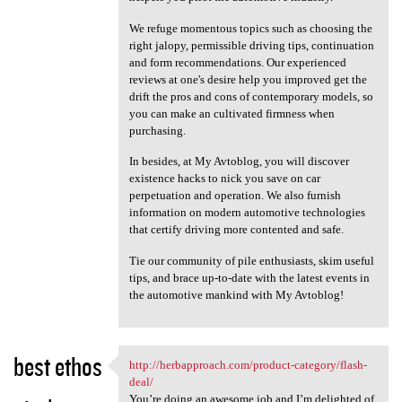
We refuge momentous topics such as choosing the
right jalopy, permissible driving tips, continuation
and form recommendations. Our experienced
reviews at one's desire help you improved get the
drift the pros and cons of contemporary models, so
you can make an cultivated firmness when
purchasing.
In besides, at My Avtoblog, you will discover
existence hacks to nick you save on car
perpetuation and operation. We also furnish
information on modern automotive technologies
that certify driving more contented and safe.
Tie our community of pile enthusiasts, skim useful
tips, and brace up-to-date with the latest events in
the automotive mankind with My Avtoblog!
best ethos
http://herbapproach.com/product-category/flash-
http://herbapproach.com
deal/
You’re doing an awesome job and I’m delighted of