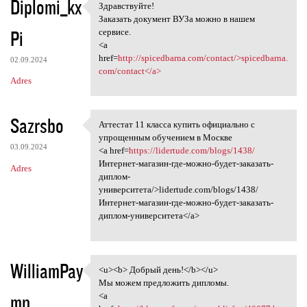
Diplomi_kx
Здравствуйте!
Здравствуйте!
Заказать документ ВУЗа можно в нашем
Pi
сервисе.
<a
href=
http://spicedbarna.com/contact/>spicedbarna.
02.09.2024
com/contact</a>
Adres
Sazrsbo
Аттестат 11 класса купить официально с
Аттестат 11 класса купить
упрощенным обучением в Москве
03.09.2024
<a href=
https://lidertude.com/blogs/1438/
Интернет-магазин-где-можно-будет-заказать-
Adres
диплом-
университета/>lidertude.com/blogs/1438/
Интернет-магазин-где-можно-будет-заказать-
диплом-университета</a>
WilliamPay
<u><b> Добрый день!</b></u>
<u><b> Добрый день!</b></u>
Мы можем предложить дипломы.
mn
<a