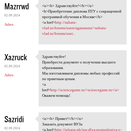
Mazrrwd
<u><b> Здравствуйте!</b></u>
<u><b> Здравствуйте!</b></u>
<b>Приобретение диплома ПТУ с сокращенной
02.09.2024
программой обучения в Москве</b>
<a href=
http://subaru-
Adres
vlad.ru/forums/users/agananuta/>subaru-
vlad.ru/forums/user...
Xazruck
Здравствуйте!
Здравствуйте!
Приобрести документ о получении высшего
02.09.2024
образования.
Мы изготавливаем дипломы любых профессий
Adres
по приятным ценам.
<a
href=
http://sciencegame.ru/>sciencegame.ru</a>
Окажем помощь!.
Sazridi
<u><b> Привет!</b></u>
<u><b> Привет!</b></u>
Заказать документ ВУЗа
02.09.2024
<a href=
http://telegra.ph/inn-dlya-postupleniya-v-