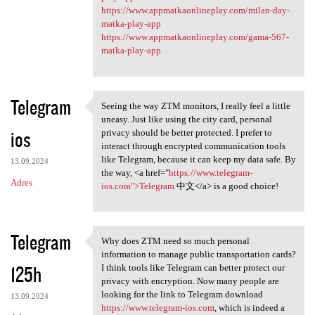
https://www.appmatkaonlineplay.com/milan-day-
matka-play-app
https://www.appmatkaonlineplay.com/gama-567-
matka-play-app
Telegram
Seeing the way ZTM monitors, I really feel a little
Seeing the way ZTM monitors,
uneasy. Just like using the city card, personal
ios
privacy should be better protected. I prefer to
interact through encrypted communication tools
like Telegram, because it can keep my data safe. By
13.09.2024
the way, <a href="
https://www.telegram-
Adres
ios.com">Telegram
中文</a> is a good choice!
Telegram
Why does ZTM need so much personal
Why does ZTM need so much
information to manage public transportation cards?
125h
I think tools like Telegram can better protect our
privacy with encryption. Now many people are
looking for the link to Telegram download
13.09.2024
https://www.telegram-ios.com
, which is indeed a