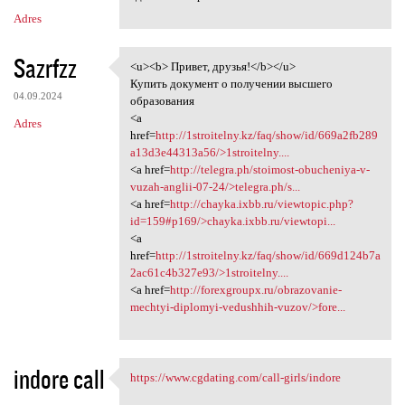
Adres
Sazrfzz
<u><b> Привет, друзья!</b></u>
<u><b> Привет, друзья!</b></u
Купить документ о получении высшего
04.09.2024
образования
<a
Adres
href=
http://1stroitelny.kz/faq/show/id/669a2fb289
a13d3e44313a56/>1stroitelny....
<a href=
http://telegra.ph/stoimost-obucheniya-v-
vuzah-anglii-07-24/>telegra.ph/s...
<a href=
http://chayka.ixbb.ru/viewtopic.php?
id=159#p169/>chayka.ixbb.ru/viewtopi...
<a
href=
http://1stroitelny.kz/faq/show/id/669d124b7a
2ac61c4b327e93/>1stroitelny....
<a href=
http://forexgroupx.ru/obrazovanie-
mechtyi-diplomyi-vedushhih-vuzov/>fore...
indore call
https://www.cgdating.com/call-girls/indore
https://www.cgdating.com/call