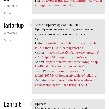
href=
http://blogs.rufox.ru/~runoklisfgy/40077.htm
/>blogs.rufox.ru/~runoklisfg...
03.09.2024
Adres
Iariorfup
<u><b> Привет, друзья!</b></u>
<u><b> Привет, друзья!</b></u
Приобрести документ о получении высшего
03.09.2024
образования можно в нашем сервисе.
<a
Adres
href=
http://nedvigimost.bbok.ru/viewtopic.php?
id=27646#p47287/>nedvigimost.bb...
<a href=
http://nwkqnvz5.ixbb.ru/viewtopic.php?
id=123#p123/>nwkqnvz5.ixbb.ru/view...
<a href=
http://odinzovo.rusff.me/viewtopic.php?
id=4936#p8342/>odinzovo.rusff.me/...
<a href=
http://oldforum.citysakh.ru/?
talkid=26773/>oldforum.citysakh.ru/?talkid=...
<a href=
http://rodme.ru/poluchite-vysshee-
obrazovanie-bystro-i-bez-usiliy-t12774...
Eanrbib
Привет!
Привет!
Мы можем предложить дипломы любой