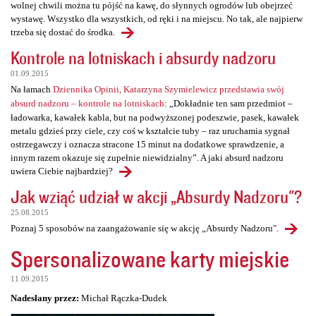
wolnej chwili można tu pójść na kawę, do słynnych ogrodów lub obejrzeć
wystawę. Wszystko dla wszystkich, od ręki i na miejscu. No tak, ale najpierw
trzeba się dostać do środka.
Kontrole na lotniskach i absurdy nadzoru
01.09.2015
Na łamach
Dziennika Opinii, Katarzyna Szymielewicz przedstawia swój
absurd nadzoru – kontrole na lotniskach
: „Dokładnie ten sam przedmiot –
ładowarka, kawałek kabla, but na podwyższonej podeszwie, pasek, kawałek
metalu gdzieś przy ciele, czy coś w kształcie tuby – raz uruchamia sygnał
ostrzegawczy i oznacza stracone 15 minut na dodatkowe sprawdzenie, a
innym razem okazuje się zupełnie niewidzialny”. A jaki absurd nadzoru
uwiera Ciebie najbardziej?
Jak wziąć udział w akcji „Absurdy Nadzoru"?
25.08.2015
Poznaj 5 sposobów na zaangażowanie się w akcję „Absurdy Nadzoru".
Spersonalizowane karty miejskie
11.09.2015
Nadesłany przez:
Michał Rączka-Dudek