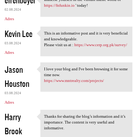
efrenboyer
Immerse yourself in the
o
https://fnfunkin.io
' today!
02.08.2024
m
Adres
e
n
Kevin Lee
This is an informative post and it is very beneficial
This is an informative post
t
and knowledgeable.
03.08.2024
Please visit us at :
https://www.cerp.org.pk/survey/
a
Adres
r
z
Jason
I love your blog and I've been browsing it for some
e
I love your blog and I've
time now.
Houston
https://www.mntrealty.com/projects/
03.08.2024
Adres
Harry
Thanks for sharing the blog’s information and it’s
Thanks for sharing the blog’s
importance. The content is very useful and
Brook
informative.