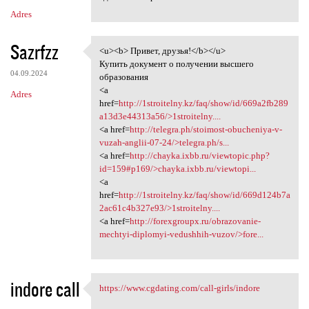
Adres
Sazrfzz
<u><b> Привет, друзья!</b></u>
<u><b> Привет, друзья!</b></u
Купить документ о получении высшего
04.09.2024
образования
<a
Adres
href=
http://1stroitelny.kz/faq/show/id/669a2fb289
a13d3e44313a56/>1stroitelny....
<a href=
http://telegra.ph/stoimost-obucheniya-v-
vuzah-anglii-07-24/>telegra.ph/s...
<a href=
http://chayka.ixbb.ru/viewtopic.php?
id=159#p169/>chayka.ixbb.ru/viewtopi...
<a
href=
http://1stroitelny.kz/faq/show/id/669d124b7a
2ac61c4b327e93/>1stroitelny....
<a href=
http://forexgroupx.ru/obrazovanie-
mechtyi-diplomyi-vedushhih-vuzov/>fore...
indore call
https://www.cgdating.com/call-girls/indore
https://www.cgdating.com/call