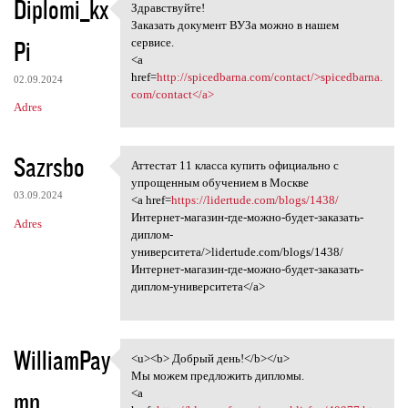
Diplomi_kx
Здравствуйте!
Здравствуйте!
Заказать документ ВУЗа можно в нашем
Pi
сервисе.
<a
href=
http://spicedbarna.com/contact/>spicedbarna.
02.09.2024
com/contact</a>
Adres
Sazrsbo
Аттестат 11 класса купить официально с
Аттестат 11 класса купить
упрощенным обучением в Москве
03.09.2024
<a href=
https://lidertude.com/blogs/1438/
Интернет-магазин-где-можно-будет-заказать-
Adres
диплом-
университета/>lidertude.com/blogs/1438/
Интернет-магазин-где-можно-будет-заказать-
диплом-университета</a>
WilliamPay
<u><b> Добрый день!</b></u>
<u><b> Добрый день!</b></u>
Мы можем предложить дипломы.
mn
<a