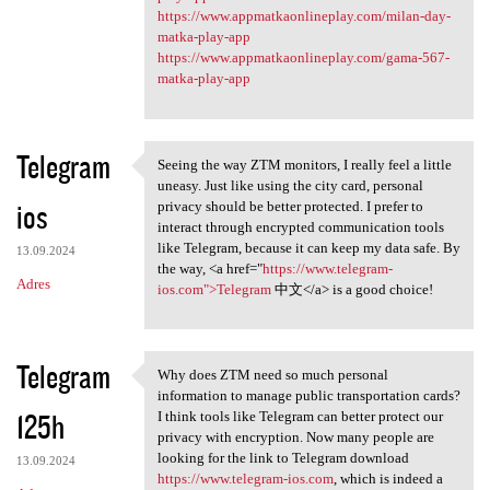
https://www.appmatkaonlineplay.com/milan-day-
matka-play-app
https://www.appmatkaonlineplay.com/gama-567-
matka-play-app
Telegram
Seeing the way ZTM monitors, I really feel a little
Seeing the way ZTM monitors,
uneasy. Just like using the city card, personal
ios
privacy should be better protected. I prefer to
interact through encrypted communication tools
like Telegram, because it can keep my data safe. By
13.09.2024
the way, <a href="
https://www.telegram-
Adres
ios.com">Telegram
中文</a> is a good choice!
Telegram
Why does ZTM need so much personal
Why does ZTM need so much
information to manage public transportation cards?
125h
I think tools like Telegram can better protect our
privacy with encryption. Now many people are
looking for the link to Telegram download
13.09.2024
https://www.telegram-ios.com
, which is indeed a