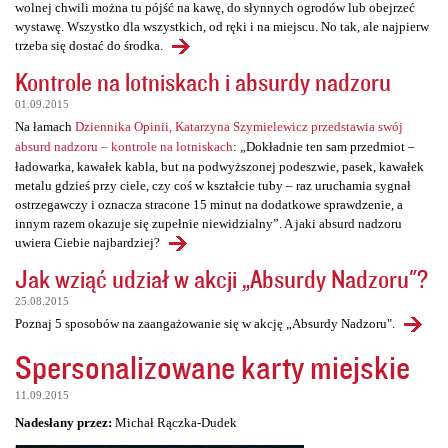
wolnej chwili można tu pójść na kawę, do słynnych ogrodów lub obejrzeć
wystawę. Wszystko dla wszystkich, od ręki i na miejscu. No tak, ale najpierw
trzeba się dostać do środka.
Kontrole na lotniskach i absurdy nadzoru
01.09.2015
Na łamach
Dziennika Opinii, Katarzyna Szymielewicz przedstawia swój
absurd nadzoru – kontrole na lotniskach
: „Dokładnie ten sam przedmiot –
ładowarka, kawałek kabla, but na podwyższonej podeszwie, pasek, kawałek
metalu gdzieś przy ciele, czy coś w kształcie tuby – raz uruchamia sygnał
ostrzegawczy i oznacza stracone 15 minut na dodatkowe sprawdzenie, a
innym razem okazuje się zupełnie niewidzialny”. A jaki absurd nadzoru
uwiera Ciebie najbardziej?
Jak wziąć udział w akcji „Absurdy Nadzoru"?
25.08.2015
Poznaj 5 sposobów na zaangażowanie się w akcję „Absurdy Nadzoru".
Spersonalizowane karty miejskie
11.09.2015
Nadesłany przez:
Michał Rączka-Dudek