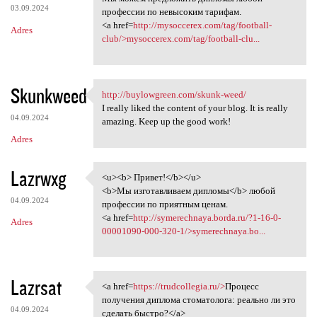
03.09.2024
профессии по невысоким тарифам.
<a href=
http://mysoccerex.com/tag/football-
Adres
club/>mysoccerex.com/tag/football-clu...
Skunkweed
http://buylowgreen.com/skunk-weed/
http://buylowgreen.com/skunk
I really liked the content of your blog. It is really
04.09.2024
amazing. Keep up the good work!
Adres
Lazrwxg
<u><b> Привет!</b></u>
<u><b> Привет!</b></u>
<b>Мы изготавливаем дипломы</b> любой
04.09.2024
профессии по приятным ценам.
<a href=
http://symerechnaya.borda.ru/?1-16-0-
Adres
00001090-000-320-1/>symerechnaya.bo...
Lazrsat
<a href=
https://trudcollegia.ru/>
Процесс
<a href=https://trudcollegia
получения диплома стоматолога: реально ли это
04.09.2024
сделать быстро?</a>