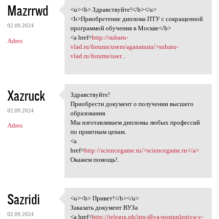
Mazrrwd
<u><b> Здравствуйте!</b></u>
<u><b> Здравствуйте!</b></u>
<b>Приобретение диплома ПТУ с сокращенной
02.09.2024
программой обучения в Москве</b>
<a href=
http://subaru-
Adres
vlad.ru/forums/users/agananuta/>subaru-
vlad.ru/forums/user...
Xazruck
Здравствуйте!
Здравствуйте!
Приобрести документ о получении высшего
02.09.2024
образования.
Мы изготавливаем дипломы любых профессий
Adres
по приятным ценам.
<a
href=
http://sciencegame.ru/>sciencegame.ru</a>
Окажем помощь!.
Sazridi
<u><b> Привет!</b></u>
<u><b> Привет!</b></u>
Заказать документ ВУЗа
02.09.2024
<a href=
http://telegra.ph/inn-dlya-postupleniya-v-