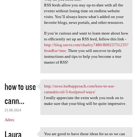
RSS feeds allow you stay up-to-date with all the
events without losing time on endless website
visits. You’ll always know what’s added on your
favorite blogs, news portals, and other resources.
If you’re curious and want to learn more about how
to efficiently set up an RSS feed, follow this link -
http://blog.naver.com/charley7480/80023751235?
fromRss=true
. There you will uncover in-depth
instructions and tips to help you become a true
master of RSS!
how to use
http://news.herbapproach.com/how-to-use-
http://news.herbapproach.com
cannabis-oil-5-foolproof-ways/
cann...
I really appreciate the extra work you took on to
make sure that your blog will be quite impressive.
21.08.2024
Adres
Laura
You are good to have these ideas for us so we can