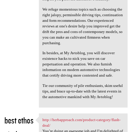
We refuge momentous topics such as choosing the
right jalopy, permissible driving tips, continuation
and form recommendations. Our experienced
reviews at one's desire help you improved get the
drift the pros and cons of contemporary models, so
you can make an cultivated firmness when
purchasing.
In besides, at My Avtoblog, you will discover
existence hacks to nick you save on car
perpetuation and operation. We also furnish
information on modern automotive technologies
that certify driving more contented and safe.
Tie our community of pile enthusiasts, skim useful
tips, and brace up-to-date with the latest events in
the automotive mankind with My Avtoblog!
best ethos
http://herbapproach.com/product-category/flash-
http://herbapproach.com
deal/
You’re doing an awesome job and I’m delighted of