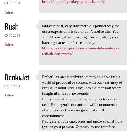
https://mntrealtyturkey.com/realstate-3/
03.08.2024
Adres
Rush
fantastic post, very informative. I ponder why the
fantastic post, very
other experts of this sector don’t notice this. You
03.08.2024
should proceed your writing. I’m confident, you
have a great readers’ base already!
Adres
https://okkatransport.com/sewa-mobil-surabaya-
terbaik-dan-murah/
DenkiJet
Embark on an electrifying journey to delve into a
Embark on an electrifying
world of provocative content with our vast array of
07.08.2024
exclusive adult sites. Dive into a dimension where
imagination know no bounds.
Adres
Enjoy a broad spectrum of genres, meeting every
taste. From gentle romance to wild encounters, our
offerings span the entire gamut of adult
entertainment.
Navigate unique categories and uncover what truly
ignites your passion. Our easy-to-use interface