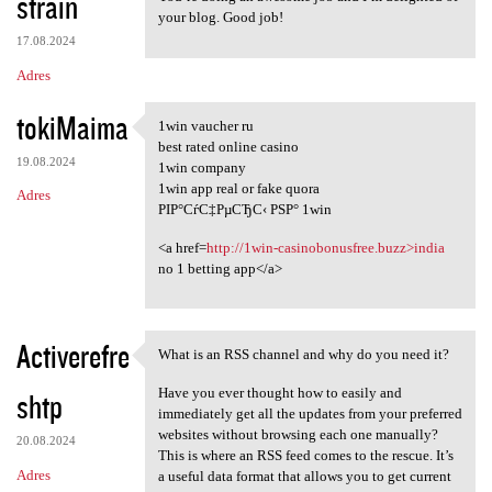
strain
your blog. Good job!
17.08.2024
Adres
tokiMaima
1win vaucher ru
1win vaucher ru
best rated online casino
19.08.2024
1win company
1win app real or fake quora
Adres
РІР°СѓС‡РµСЂС‹ РЅР° 1win
<a href=
http://1win-casinobonusfree.buzz>india
no 1 betting app</a>
Activerefre
What is an RSS channel and why do you need it?
What is an RSS channel and
Have you ever thought how to easily and
shtp
immediately get all the updates from your preferred
websites without browsing each one manually?
20.08.2024
This is where an RSS feed comes to the rescue. It’s
Adres
a useful data format that allows you to get current