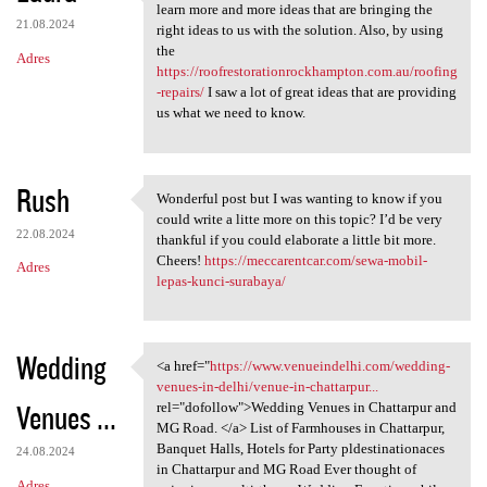
You are good to have these
learn more and more ideas that are bringing the
21.08.2024
right ideas to us with the solution. Also, by using
the
Adres
https://roofrestorationrockhampton.com.au/roofing
-repairs/
I saw a lot of great ideas that are providing
us what we need to know.
Rush
Wonderful post but I was wanting to know if you
Wonderful post but I was
could write a litte more on this topic? I’d be very
22.08.2024
thankful if you could elaborate a little bit more.
Cheers!
https://meccarentcar.com/sewa-mobil-
Adres
lepas-kunci-surabaya/
Wedding
<a href="
https://www.venueindelhi.com/wedding-
<a href="https://www
venues-in-delhi/venue-in-chattarpur...
Venues ...
rel="dofollow">Wedding Venues in Chattarpur and
MG Road. </a> List of Farmhouses in Chattarpur,
Banquet Halls, Hotels for Party pldestinationaces
24.08.2024
in Chattarpur and MG Road Ever thought of
Adres