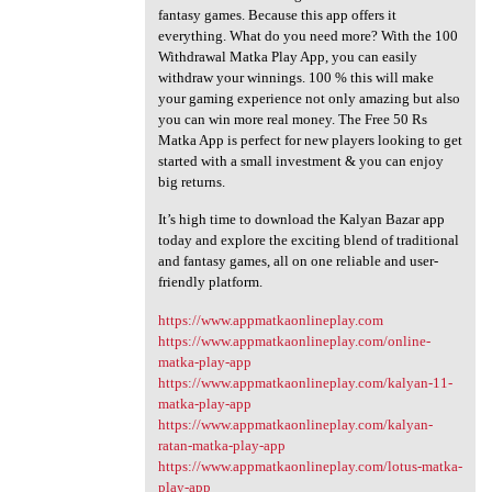
fantasy games. Because this app offers it
everything. What do you need more? With the 100
Withdrawal Matka Play App, you can easily
withdraw your winnings. 100 % this will make
your gaming experience not only amazing but also
you can win more real money. The Free 50 Rs
Matka App is perfect for new players looking to get
started with a small investment & you can enjoy
big returns.
It’s high time to download the Kalyan Bazar app
today and explore the exciting blend of traditional
and fantasy games, all on one reliable and user-
friendly platform.
https://www.appmatkaonlineplay.com
https://www.appmatkaonlineplay.com/online-
matka-play-app
https://www.appmatkaonlineplay.com/kalyan-11-
matka-play-app
https://www.appmatkaonlineplay.com/kalyan-
ratan-matka-play-app
https://www.appmatkaonlineplay.com/lotus-matka-
play-app