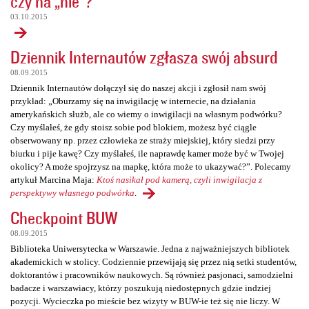
czy na „nie”?
03.10.2015
Dziennik Internautów zgłasza swój absurd
08.09.2015
Dziennik Internautów dołączył się do naszej akcji i zgłosił nam swój
przykład: „Oburzamy się na inwigilację w internecie, na działania
amerykańskich służb, ale co wiemy o inwigilacji na własnym podwórku?
Czy myślałeś, że gdy stoisz sobie pod blokiem, możesz być ciągle
obserwowany np. przez człowieka ze straży miejskiej, który siedzi przy
biurku i pije kawę? Czy myślałeś, ile naprawdę kamer może być w Twojej
okolicy? A może spojrzysz na mapkę, która może to ukazywać?”. Polecamy
artykuł Marcina Maja:
Ktoś nasikał pod kamerą, czyli inwigilacja z
perspektywy własnego podwórka
.
Checkpoint BUW
08.09.2015
Biblioteka Uniwersytecka w Warszawie. Jedna z najważniejszych bibliotek
akademickich w stolicy. Codziennie przewijają się przez nią setki studentów,
doktorantów i pracowników naukowych. Są również pasjonaci, samodzielni
badacze i warszawiacy, którzy poszukują niedostępnych gdzie indziej
pozycji. Wycieczka po mieście bez wizyty w BUW-ie też się nie liczy. W