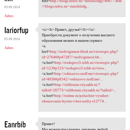
href=
http://blogs.rufox.ru/~runoklisfgy/40077.htm
/>blogs.rufox.ru/~runoklisfg...
03.09.2024
Adres
Iariorfup
<u><b> Привет, друзья!</b></u>
<u><b> Привет, друзья!</b></u
Приобрести документ о получении высшего
03.09.2024
образования можно в нашем сервисе.
<a
Adres
href=
http://nedvigimost.bbok.ru/viewtopic.php?
id=27646#p47287/>nedvigimost.bb...
<a href=
http://nwkqnvz5.ixbb.ru/viewtopic.php?
id=123#p123/>nwkqnvz5.ixbb.ru/view...
<a href=
http://odinzovo.rusff.me/viewtopic.php?
id=4936#p8342/>odinzovo.rusff.me/...
<a href=
http://oldforum.citysakh.ru/?
talkid=26773/>oldforum.citysakh.ru/?talkid=...
<a href=
http://rodme.ru/poluchite-vysshee-
obrazovanie-bystro-i-bez-usiliy-t12774...
Eanrbib
Привет!
Привет!
Мы можем предложить дипломы любой