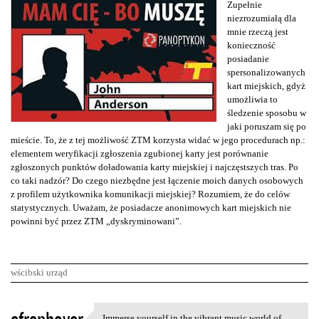
Zupełnie
niezrozumiałą dla
mnie rzeczą jest
konieczność
posiadanie
spersonalizowanych
kart miejskich, gdyż
umożliwia to
śledzenie sposobu w
jaki poruszam się po
mieście. To, że z tej możliwość ZTM korzysta widać w jego procedurach np.:
elementem weryfikacji zgłoszenia zgubionej karty jest porównanie
zgłoszonych punktów doładowania karty miejskiej i najczęstszych tras. Po
co taki nadzór? Do czego niezbędne jest łączenie moich danych osobowych
z profilem użytkownika komunikacji miejskiej? Rozumiem, że do celów
statystycznych. Uważam, że posiadacze anonimowych kart miejskich nie
powinni być przez ZTM „dyskryminowani”.
wścibski urząd
K
Immerse yourself in the vibrant music world of