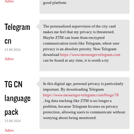
Adres
good platform.
Telegram
The personalized supervision of the city card
The personalized supervision
makes me feel that my privacy is threatened.
cn
Maybe ZTM can learn from encrypted
communication tools like Telegram, where user
privacy is an absolute priority. Now Telegram
13.09.2024
download
https://www.messenger-telegram.com
Adres
can be found at any time, it is worth a try
TG CN
In this digital age, personal privacy is particularly
In this digital age, personal
important. By downloading Telegram
language
https://www.messenger-telegram.com/blogs/78
, big data tracking like ZTM is no longer a
problem, because Telegram focuses on privacy
pack
protection, allowing users to communicate without
worrying about being monitored.
13.09.2024
Adres