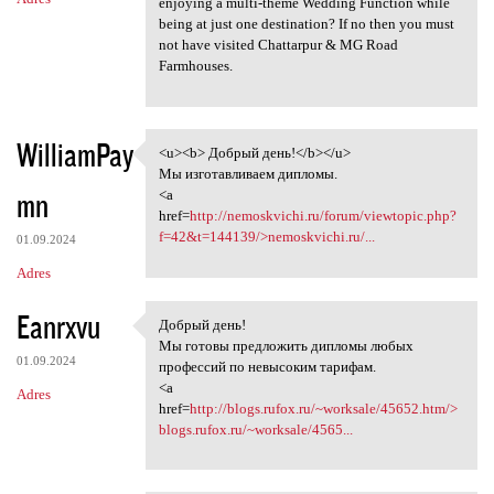
enjoying a multi-theme Wedding Function while
being at just one destination? If no then you must
not have visited Chattarpur & MG Road
Farmhouses.
WilliamPay
<u><b> Добрый день!</b></u>
<u><b> Добрый день!</b></u>
Мы изготавливаем дипломы.
mn
<a
href=
http://nemoskvichi.ru/forum/viewtopic.php?
f=42&t=144139/>nemoskvichi.ru/...
01.09.2024
Adres
Eanrxvu
Добрый день!
Добрый день!
Мы готовы предложить дипломы любых
01.09.2024
профессий по невысоким тарифам.
<a
Adres
href=
http://blogs.rufox.ru/~worksale/45652.htm/>
blogs.rufox.ru/~worksale/4565...