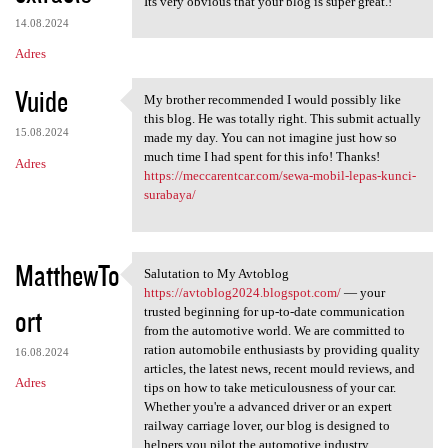
Its very obvious that your blog is super great.!
14.08.2024
Adres
Vuide
My brother recommended I would possibly like
My brother recommended I
this blog. He was totally right. This submit actually
15.08.2024
made my day. You can not imagine just how so
much time I had spent for this info! Thanks!
Adres
https://meccarentcar.com/sewa-mobil-lepas-kunci-
surabaya/
MatthewTo
Salutation to My Avtoblog
Salutation to My Avtoblog
https://avtoblog2024.blogspot.com/
— your
ort
trusted beginning for up-to-date communication
from the automotive world. We are committed to
ration automobile enthusiasts by providing quality
16.08.2024
articles, the latest news, recent mould reviews, and
Adres
tips on how to take meticulousness of your car.
Whether you're a advanced driver or an expert
railway carriage lover, our blog is designed to
helpers you pilot the automotive industry.