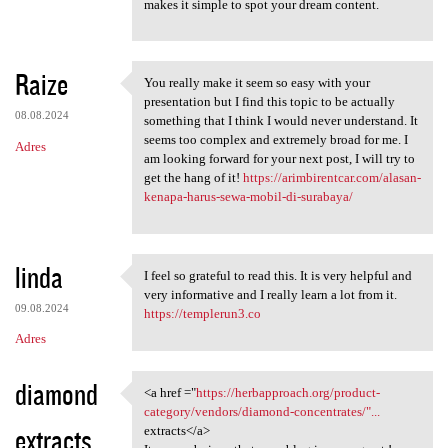
makes it simple to spot your dream content.
Raize
You really make it seem so easy with your
You really make it seem so
presentation but I find this topic to be actually
08.08.2024
something that I think I would never understand. It
seems too complex and extremely broad for me. I
Adres
am looking forward for your next post, I will try to
get the hang of it!
https://arimbirentcar.com/alasan-
kenapa-harus-sewa-mobil-di-surabaya/
linda
I feel so grateful to read this. It is very helpful and
I feel so grateful to read
very informative and I really learn a lot from it.
09.08.2024
https://templerun3.co
Adres
diamond
<a href ="
https://herbapproach.org/product-
<a href ="https:/
category/vendors/diamond-concentrates/"...
extracts
extracts</a>