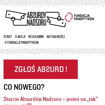
Przejdź
do
treści
START
O AKCJI
REGULAMIN
AKTUALNOŚCI
O FUNDACJI PANOPTYKON
CO NOWEGO?
Starcie Absurdów Nadzoru – jesteś na „tak”