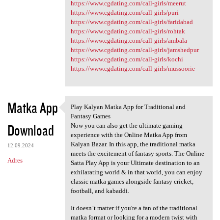
https://www.cgdating.com/call-girls/meerut
https://www.cgdating.com/call-girls/puri
https://www.cgdating.com/call-girls/faridabad
https://www.cgdating.com/call-girls/rohtak
https://www.cgdating.com/call-girls/ambala
https://www.cgdating.com/call-girls/jamshedpur
https://www.cgdating.com/call-girls/kochi
https://www.cgdating.com/call-girls/mussoorie
Matka App
Play Kalyan Matka App for Traditional and
Play Kalyan Matka App for
Fantasy Games
Download
Now you can also get the ultimate gaming
experience with the Online Matka App from
Kalyan Bazar. In this app, the traditional matka
12.09.2024
meets the excitement of fantasy sports. The Online
Adres
Satta Play App is your Ultimate destination to an
exhilarating world & in that world, you can enjoy
classic matka games alongside fantasy cricket,
football, and kabaddi.
It doesn’t matter if you're a fan of the traditional
matka format or looking for a modern twist with