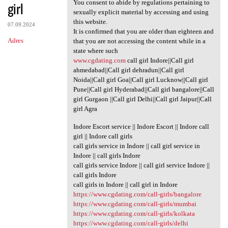
You consent to abide by regulations pertaining to
girl
sexually explicit material by accessing and using
this website.
07.09.2024
It is confirmed that you are older than eighteen and
Adres
that you are not accessing the content while in a
state where such
www.cgdating.com
call girl Indore||Call girl
ahmedabad||Call girl dehradun||Call girl
Noida||Call girl Goa||Call girl Lucknow||Call girl
Pune||Call girl Hyderabad||Call girl bangalore||Call
girl Gurgaon ||Call girl Delhi||Call girl Jaipur||Call
girl Agra
Indore Escort service || Indore Escort || Indore call
girl || Indore call girls
call girls service in Indore || call girl service in
Indore || call girls Indore
call girls service Indore || call girl service Indore ||
call girls Indore
call girls in Indore || call girl in Indore
https://www.cgdating.com/call-girls/bangalore
https://www.cgdating.com/call-girls/mumbai
https://www.cgdating.com/call-girls/kolkata
https://www.cgdating.com/call-girls/delhi