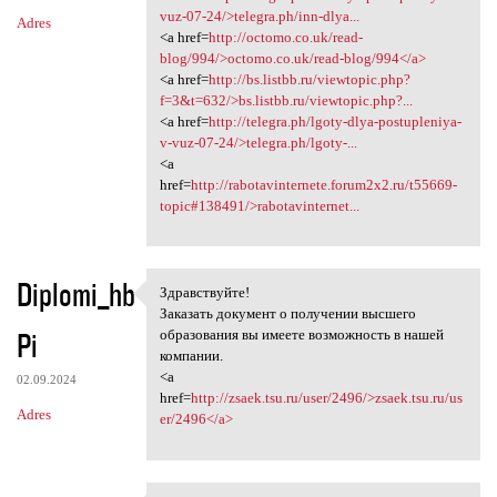
vuz-07-24/>telegra.ph/inn-dlya...
Adres
<a href=
http://octomo.co.uk/read-
blog/994/>octomo.co.uk/read-blog/994</a>
<a href=
http://bs.listbb.ru/viewtopic.php?
f=3&t=632/>bs.listbb.ru/viewtopic.php?...
<a href=
http://telegra.ph/lgoty-dlya-postupleniya-
v-vuz-07-24/>telegra.ph/lgoty-...
<a
href=
http://rabotavinternete.forum2x2.ru/t55669-
topic#138491/>rabotavinternet...
Diplomi_hb
Здравствуйте!
Здравствуйте!
Заказать документ о получении высшего
Pi
образования вы имеете возможность в нашей
компании.
<a
02.09.2024
href=
http://zsaek.tsu.ru/user/2496/>zsaek.tsu.ru/us
Adres
er/2496</a>