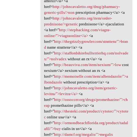
amoxil</a> <a
href=
http://johncavaletto.org/drug/pharmacy-
generic-pills/>non
prescription pharmacy</a> <a
href=
http://johncavaletto.org/item/order-
prednisone/>generic
prednisone</a> ejaculation
<a href="
http://stephacking.com/viagra-
online/">viagraonline</a>
<a
href="
http://thegrizzlygrowler.com/strattera/">bran
d
name strattera</a> <a
href="
http://staffordshirebullterrierhq.com/nolvade
x/">nolvadex
without an rx</a> <a
href="
http://beauviva.com/item/nexium/">low
cost
nexium</a> nexium without an rx <a
href="
http://memoiselle.com/item/albendazole/">a
lbendazole
without prescription</a> <a
href="
http://johncavaletto.org/item/generic-
levitra/">levitra</a>
<a
href="
http://ossoccer.org/drugs/promethazine/">ch
eap
promethazine pills</a> <a
href="
http://thesteki.com/product/cytotec/">cytote
c
online usa</a> <a
href="
http://ormondbeachflorida.org/product/tadal
afil/">buy
cialis in us</a> <a
href="
http://damcf.org/megalis/">megalis