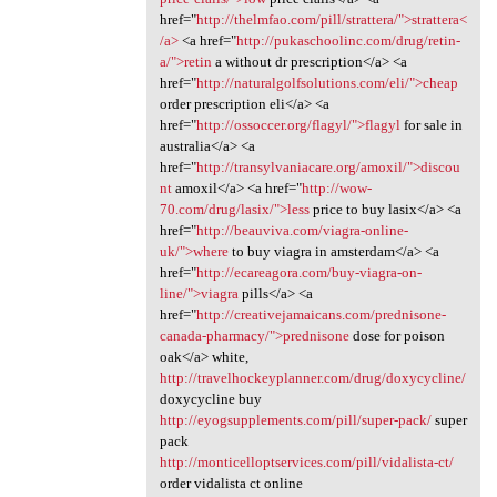
href="
http://thelmfao.com/pill/strattera/">strattera<
/a>
<a href="
http://pukaschoolinc.com/drug/retin-
a/">retin
a without dr prescription</a> <a
href="
http://naturalgolfsolutions.com/eli/">cheap
order prescription eli</a> <a
href="
http://ossoccer.org/flagyl/">flagyl
for sale in
australia</a> <a
href="
http://transylvaniacare.org/amoxil/">discou
nt
amoxil</a> <a href="
http://wow-
70.com/drug/lasix/">less
price to buy lasix</a> <a
href="
http://beauviva.com/viagra-online-
uk/">where
to buy viagra in amsterdam</a> <a
href="
http://ecareagora.com/buy-viagra-on-
line/">viagra
pills</a> <a
href="
http://creativejamaicans.com/prednisone-
canada-pharmacy/">prednisone
dose for poison
oak</a> white,
http://travelhockeyplanner.com/drug/doxycycline/
doxycycline buy
http://eyogsupplements.com/pill/super-pack/
super
pack
http://monticelloptservices.com/pill/vidalista-ct/
order vidalista ct online