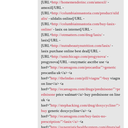
[URL=
http://homemenderinc.com/amoxil/
-
amoxil[/URL -
[URL=
http://columbiainnastoria.com/product/sild
alis/
- sildalis online[/URL -
[URL=
http://columbiainnastoria.com/buy-lasix-
online/
- lasix on internet[/URL -
[URL=
http://otrmatters.com/drug/lasix/
-
lasix[/URL -
[URL=
http://nutrabeautynutrition.com/lasix/
-
lasix purchase online best deal[/URL -
[URL=
http://umichicago.com/progynova/
-
progynova[/URL - enzymatic ascribe use <a
href="
http://ecareagora.com/procardia/">generic
procardia uk</a> <a
href="
http://thelmfao.com/pill/viagra/">buy
viagra
on line</a> <a
href="
http://ecareagora.com/drugs/prednisone/">pr
ednisone
price walmart</a> buy prednisone on line
uk <a
href="
http://stephacking.com/drug/doxycycline/">
buy
generic doxycycline</a> <a
href="
http://ecareagora.com/buy-lasix-no-
prescription/">lasix</a>
<a
href="
http://synergistichealthcenters.com/drugs/sal