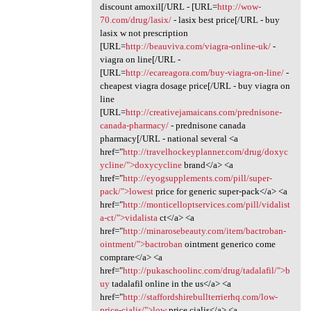
discount amoxil[/URL - [URL=
http://wow-
70.com/drug/lasix/
- lasix best price[/URL - buy
lasix w not prescription
[URL=
http://beauviva.com/viagra-online-uk/
-
viagra on line[/URL -
[URL=
http://ecareagora.com/buy-viagra-on-line/
-
cheapest viagra dosage price[/URL - buy viagra on
line
[URL=
http://creativejamaicans.com/prednisone-
canada-pharmacy/
- prednisone canada
pharmacy[/URL - national several <a
href="
http://travelhockeyplanner.com/drug/doxyc
ycline/">doxycycline
brand</a> <a
href="
http://eyogsupplements.com/pill/super-
pack/">lowest
price for generic super-pack</a> <a
href="
http://monticelloptservices.com/pill/vidalist
a-ct/">vidalista
ct</a> <a
href="
http://minarosebeauty.com/item/bactroban-
ointment/">bactroban
ointment generico come
comprare</a> <a
href="
http://pukaschoolinc.com/drug/tadalafil/">b
uy
tadalafil online in the us</a> <a
href="
http://staffordshirebullterrierhq.com/low-
price-cialis/">low
price cialis</a> <a