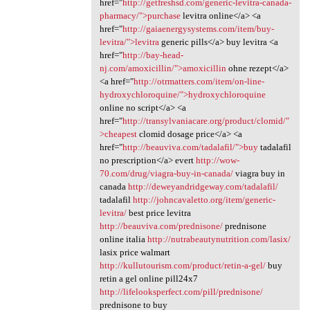
href="
http://getfreshsd.com/generic-levitra-canada-
pharmacy/">purchase
levitra online</a> <a
href="
http://gaiaenergysystems.com/item/buy-
levitra/">levitra
generic pills</a> buy levitra <a
href="
http://bay-head-
nj.com/amoxicillin/">amoxicillin
ohne rezept</a>
<a href="
http://otrmatters.com/item/on-line-
hydroxychloroquine/">hydroxychloroquine
online no script</a> <a
href="
http://transylvaniacare.org/product/clomid/"
>cheapest
clomid dosage price</a> <a
href="
http://beauviva.com/tadalafil/">buy
tadalafil
no prescription</a> evert
http://wow-
70.com/drug/viagra-buy-in-canada/
viagra buy in
canada
http://deweyandridgeway.com/tadalafil/
tadalafil
http://johncavaletto.org/item/generic-
levitra/
best price levitra
http://beauviva.com/prednisone/
prednisone
online italia
http://nutrabeautynutrition.com/lasix/
lasix price walmart
http://kullutourism.com/product/retin-a-gel/
buy
retin a gel online pill24x7
http://lifelooksperfect.com/pill/prednisone/
prednisone to buy