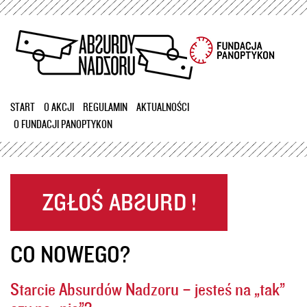
Przejdź
do
treści
START
O AKCJI
REGULAMIN
AKTUALNOŚCI
O FUNDACJI PANOPTYKON
CO NOWEGO?
Starcie Absurdów Nadzoru – jesteś na „tak”