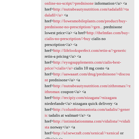
online-no-script/>prednisone
information</a> <a
href=
http://nutrabeautynutrition.com/tadalafil/>ta
dalafil</a>
<a
href=
http://lowesmobileplants.com/product/buy-
prednisone-no-prescription/>gen...
prednisone
lowest price</a> <a href=
http://thelmfao.com/buy-
cialis-no-prescription/>buy
cialis no
prescription</a> <a
href=
http://lifelooksperfect.com/retin-a/>generic
retin-a pricing</a> <a
href=
http://eyogsupplements.com/cialis-best-
price/>cialis</a>
cialis 10 mg costo <a
href=
http://aawaaart.com/drug/prednisone/>discou
nt
prednisone</a> <a
href=
http://nutrabeautynutrition.com/zithromax/>z
ithromax
coupon</a> <a
href=
http://recipiy.com/nizagara/>nizagara
niederlande</a> nizagara quick delivery <a
href=
http://columbiainnastoria.com/tadalis/>gener
ic
tadalis at walmart</a> <a
href=
http://intimidationmma.com/vidalista/>vidali
sta
norway</a> <a
href=
http://a1sewcraft.com/xenical/>xenical
or
alli</a> <a