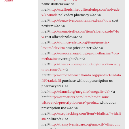
Adres
name strattera</a> <a
href=
http://staffordshirebullterrierhq.com/nolvade
x/>canada
nolvadex pharmacy</a> <a
href=
http://beauviva.com/item/nexium/>low
cost
nexium</a> <a
href=
http://memoiselle.com/item/albendazole/>lo
w
cost albendazole</a> <a
href=
http://johncavaletto.org/item/generic-
levitra/>levitra
best price on net</a> <a
href=
http://ossoccer.org/drugs/promethazine/>pro
methazine
overnight</a> <a
href=
http://thesteki.com/product/cytotec/>www.cy
totec.com</a>
<a
href=
http://ormondbeachflorida.org/product/tadala
fil/>tadalafil
purchase without perscription us
pharmacy</a> <a
href=
http://damcf.org/megalis/>megalis</a>
<a
href=
http://otrmatters.com/item/prednisone-
without-dr-prescription-usa/>predn...
without dr
prescription usa</a> <a
href=
http://stephacking.com/item/vidalista/>vidali
sta
online</a> <a
href=
http://transylvaniacare.org/amoxil/>discount