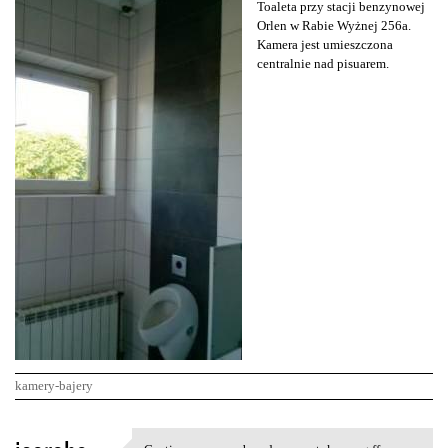
Toaleta przy stacji benzynowej
Orlen w Rabie Wyżnej 256a.
Kamera jest umieszczona
centralnie nad pisuarem.
kamery-bajery
K