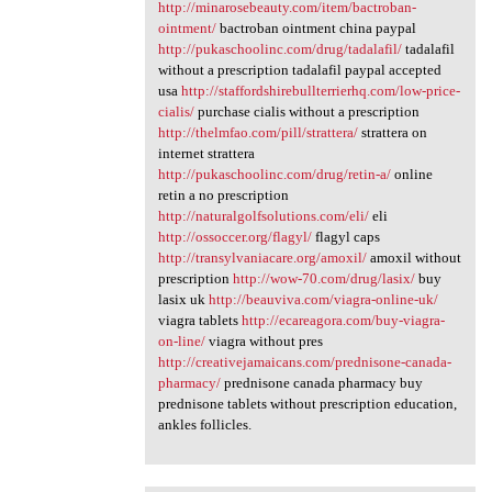
http://minarosebeauty.com/item/bactroban-
ointment/
bactroban ointment china paypal
http://pukaschoolinc.com/drug/tadalafil/
tadalafil
without a prescription tadalafil paypal accepted
usa
http://staffordshirebullterrierhq.com/low-price-
cialis/
purchase cialis without a prescription
http://thelmfao.com/pill/strattera/
strattera on
internet strattera
http://pukaschoolinc.com/drug/retin-a/
online
retin a no prescription
http://naturalgolfsolutions.com/eli/
eli
http://ossoccer.org/flagyl/
flagyl caps
http://transylvaniacare.org/amoxil/
amoxil without
prescription
http://wow-70.com/drug/lasix/
buy
lasix uk
http://beauviva.com/viagra-online-uk/
viagra tablets
http://ecareagora.com/buy-viagra-
on-line/
viagra without pres
http://creativejamaicans.com/prednisone-canada-
pharmacy/
prednisone canada pharmacy buy
prednisone tablets without prescription education,
ankles follicles.