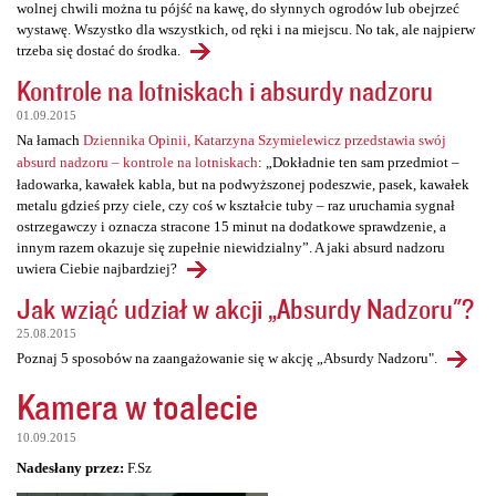
wolnej chwili można tu pójść na kawę, do słynnych ogrodów lub obejrzeć
wystawę. Wszystko dla wszystkich, od ręki i na miejscu. No tak, ale najpierw
trzeba się dostać do środka.
Kontrole na lotniskach i absurdy nadzoru
01.09.2015
Na łamach
Dziennika Opinii, Katarzyna Szymielewicz przedstawia swój
absurd nadzoru – kontrole na lotniskach
: „Dokładnie ten sam przedmiot –
ładowarka, kawałek kabla, but na podwyższonej podeszwie, pasek, kawałek
metalu gdzieś przy ciele, czy coś w kształcie tuby – raz uruchamia sygnał
ostrzegawczy i oznacza stracone 15 minut na dodatkowe sprawdzenie, a
innym razem okazuje się zupełnie niewidzialny”. A jaki absurd nadzoru
uwiera Ciebie najbardziej?
Jak wziąć udział w akcji „Absurdy Nadzoru"?
25.08.2015
Poznaj 5 sposobów na zaangażowanie się w akcję „Absurdy Nadzoru".
Kamera w toalecie
10.09.2015
Nadesłany przez:
F.Sz