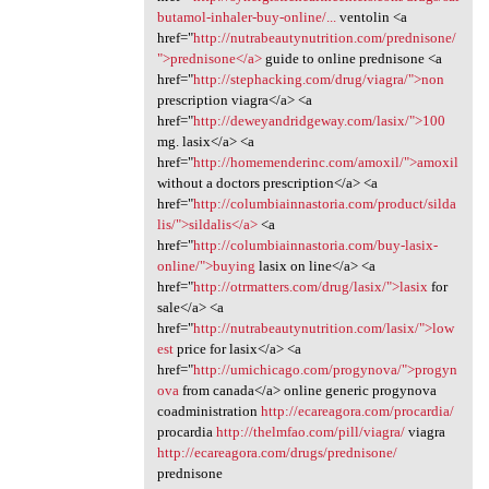
butamol-inhaler-buy-online/...
ventolin <a
href="
http://nutrabeautynutrition.com/prednisone/
">prednisone</a>
guide to online prednisone <a
href="
http://stephacking.com/drug/viagra/">non
prescription viagra</a> <a
href="
http://deweyandridgeway.com/lasix/">100
mg. lasix</a> <a
href="
http://homemenderinc.com/amoxil/">amoxil
without a doctors prescription</a> <a
href="
http://columbiainnastoria.com/product/silda
lis/">sildalis</a>
<a
href="
http://columbiainnastoria.com/buy-lasix-
online/">buying
lasix on line</a> <a
href="
http://otrmatters.com/drug/lasix/">lasix
for
sale</a> <a
href="
http://nutrabeautynutrition.com/lasix/">low
est
price for lasix</a> <a
href="
http://umichicago.com/progynova/">progyn
ova
from canada</a> online generic progynova
coadministration
http://ecareagora.com/procardia/
procardia
http://thelmfao.com/pill/viagra/
viagra
http://ecareagora.com/drugs/prednisone/
prednisone