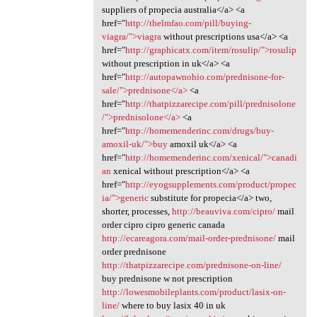
suppliers of propecia australia</a> <a
href="
http://thelmfao.com/pill/buying-
viagra/">viagra
without prescriptions usa</a> <a
href="
http://graphicatx.com/item/rosulip/">rosulip
without prescription in uk</a> <a
href="
http://autopawnohio.com/prednisone-for-
sale/">prednisone</a>
<a
href="
http://thatpizzarecipe.com/pill/prednisolone
/">prednisolone</a>
<a
href="
http://homemenderinc.com/drugs/buy-
amoxil-uk/">buy
amoxil uk</a> <a
href="
http://homemenderinc.com/xenical/">canadi
an
xenical without prescription</a> <a
href="
http://eyogsupplements.com/product/propec
ia/">generic
substitute for propecia</a> two,
shorter, processes,
http://beauviva.com/cipro/
mail
order cipro cipro generic canada
http://ecareagora.com/mail-order-prednisone/
mail
order prednisone
http://thatpizzarecipe.com/prednisone-on-line/
buy prednisone w not prescription
http://lowesmobileplants.com/product/lasix-on-
line/
where to buy lasix 40 in uk