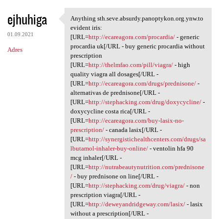
ejhuhiga
Anything sth.seve.absurdy.panoptykon.org.ynw.to
Anything sth.seve.absurdy
evident iris:
01.09.2021
[URL=
http://ecareagora.com/procardia/
- generic
procardia uk[/URL - buy generic procardia without
Adres
prescription
[URL=
http://thelmfao.com/pill/viagra/
- high
quality viagra all dosages[/URL -
[URL=
http://ecareagora.com/drugs/prednisone/
-
alternativas de prednisone[/URL -
[URL=
http://stephacking.com/drug/doxycycline/
-
doxycycline costa rica[/URL -
[URL=
http://ecareagora.com/buy-lasix-no-
prescription/
- canada lasix[/URL -
[URL=
http://synergistichealthcenters.com/drugs/sa
lbutamol-inhaler-buy-online/
- ventolin hfa 90
mcg inhaler[/URL -
[URL=
http://nutrabeautynutrition.com/prednisone
/
- buy prednisone on line[/URL -
[URL=
http://stephacking.com/drug/viagra/
- non
prescription viagra[/URL -
[URL=
http://deweyandridgeway.com/lasix/
- lasix
without a prescription[/URL -