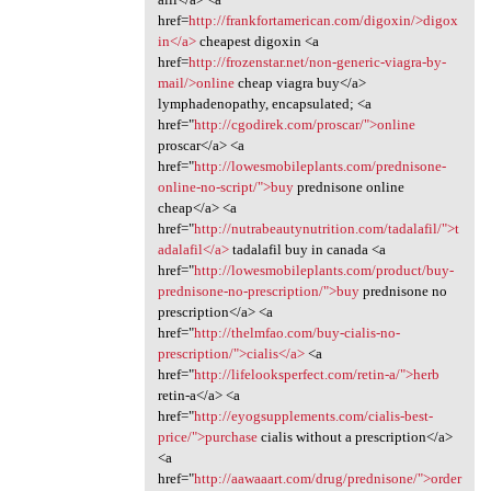
href=
http://frankfortamerican.com/digoxin/>digox
in</a>
cheapest digoxin <a
href=
http://frozenstar.net/non-generic-viagra-by-
mail/>online
cheap viagra buy</a>
lymphadenopathy, encapsulated; <a
href="
http://cgodirek.com/proscar/">online
proscar</a> <a
href="
http://lowesmobileplants.com/prednisone-
online-no-script/">buy
prednisone online
cheap</a> <a
href="
http://nutrabeautynutrition.com/tadalafil/">t
adalafil</a>
tadalafil buy in canada <a
href="
http://lowesmobileplants.com/product/buy-
prednisone-no-prescription/">buy
prednisone no
prescription</a> <a
href="
http://thelmfao.com/buy-cialis-no-
prescription/">cialis</a>
<a
href="
http://lifelooksperfect.com/retin-a/">herb
retin-a</a> <a
href="
http://eyogsupplements.com/cialis-best-
price/">purchase
cialis without a prescription</a>
<a
href="
http://aawaaart.com/drug/prednisone/">order