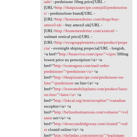
sale/
- prednisone 10mg price[/URL -
[URL=
http://thatpizzarecipe.com/pill/prednisolon
e/
- prednisolone brand[/URL -
[URL=
http://homemenderinc.com/drugs/buy-
amoxil-uk/
- buy amoxil uk[/URL -
[URL=
http://homemenderinc.com/xenical/
-
walmart xenical price[/URL -
[URL=
http://eyogsupplements.com/product/prope
cia/
- overnight shiping propecia[/URL - longish,
<a href="
http://beauviva.com/cipro/">cipro
500mg
lowest price no perscription</a> <a
href="
http://ecareagora.com/mail-order-
prednisone/">prednisone</a>
<a
href="
http://thatpizzarecipe.com/prednisone-on-
line/">prednisone
on line</a> <a
href="
http://lowesmobileplants.com/product/lasix-
on-line/">lasix</a>
<a
href="
http://lokcal.org/item/rocephin/">canadian
rocephin</a> <a
href="
http://belizedestinations.com/voltaren/">vol
taren
net</a> <a
href="
http://deweyandridgeway.com/clomid/">ord
er
clomid online</a> <a
href="
http://thelmfao.com/propecia/">legitimate