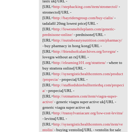
lasix uk[/URL -
[URL=
http://stephacking.com/item/stromectol/
-
stromectol[/URL -
[URL=
http://bayridersgroup.com/buy-cialis/
-
tadalafil 20mg lowest price[/URL -
[URL=
http://lowesmobileplants.com/generic-
prednisone-online/
- prednisone[/URL -
[URL=
http://nutrabeautynutrition.com/pharmacy/
- buy pharmacy in hong kong[/URL -
[URL=
http://friendsofcalarchives.org/lovegra/
-
lovegra without an rx[/URL -
[URL=
http://elearning101.org/strattera/
- where to
buy strattera online[/URL -
[URL=
http://synergistichealthcenters.com/product
/propecia/
- propecia[/URL -
[URL=
http://staffordshirebullterrierhq.com/propeci
a/
- propecia[/URL -
[URL=
http://otrmatters.com/item/viagra-super-
active/
- generic viagra super active uk[/URL -
generic viagra super active uk
[URL=
http://transylvaniacare.org/low-cost-levitra/
- levitra[/URL -
[URL=
http://synergistichealthcenters.com/item/ve
ntolin/
- buying ventolin[/URL - ventolin for sale