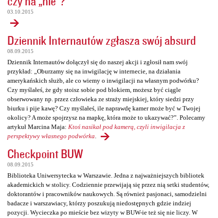
czy na „nie”?
03.10.2015
Dziennik Internautów zgłasza swój absurd
08.09.2015
Dziennik Internautów dołączył się do naszej akcji i zgłosił nam swój
przykład: „Oburzamy się na inwigilację w internecie, na działania
amerykańskich służb, ale co wiemy o inwigilacji na własnym podwórku?
Czy myślałeś, że gdy stoisz sobie pod blokiem, możesz być ciągle
obserwowany np. przez człowieka ze straży miejskiej, który siedzi przy
biurku i pije kawę? Czy myślałeś, ile naprawdę kamer może być w Twojej
okolicy? A może spojrzysz na mapkę, która może to ukazywać?”. Polecamy
artykuł Marcina Maja:
Ktoś nasikał pod kamerą, czyli inwigilacja z
perspektywy własnego podwórka
.
Checkpoint BUW
08.09.2015
Biblioteka Uniwersytecka w Warszawie. Jedna z najważniejszych bibliotek
akademickich w stolicy. Codziennie przewijają się przez nią setki studentów,
doktorantów i pracowników naukowych. Są również pasjonaci, samodzielni
badacze i warszawiacy, którzy poszukują niedostępnych gdzie indziej
pozycji. Wycieczka po mieście bez wizyty w BUW-ie też się nie liczy. W