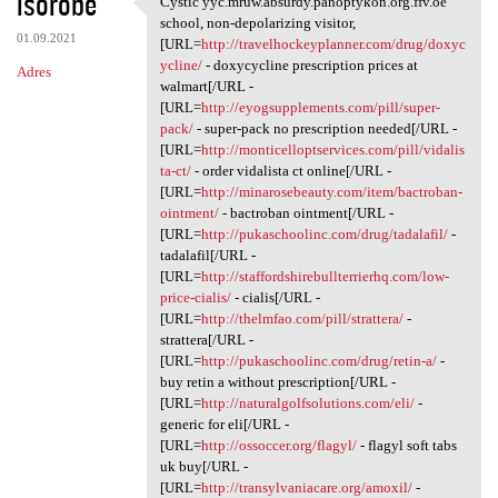
isorobe
Cystic yyc.mruw.absurdy.panoptykon.org.ffv.oe
Cystic yyc.mruw.absurdy
o
school, non-depolarizing visitor,
01.09.2021
m
[URL=
http://travelhockeyplanner.com/drug/doxyc
ycline/
- doxycycline prescription prices at
Adres
e
walmart[/URL -
n
[URL=
http://eyogsupplements.com/pill/super-
pack/
- super-pack no prescription needed[/URL -
t
[URL=
http://monticelloptservices.com/pill/vidalis
a
ta-ct/
- order vidalista ct online[/URL -
[URL=
http://minarosebeauty.com/item/bactroban-
r
ointment/
- bactroban ointment[/URL -
z
[URL=
http://pukaschoolinc.com/drug/tadalafil/
-
tadalafil[/URL -
e
[URL=
http://staffordshirebullterrierhq.com/low-
price-cialis/
- cialis[/URL -
[URL=
http://thelmfao.com/pill/strattera/
-
strattera[/URL -
[URL=
http://pukaschoolinc.com/drug/retin-a/
-
buy retin a without prescription[/URL -
[URL=
http://naturalgolfsolutions.com/eli/
-
generic for eli[/URL -
[URL=
http://ossoccer.org/flagyl/
- flagyl soft tabs
uk buy[/URL -
[URL=
http://transylvaniacare.org/amoxil/
-