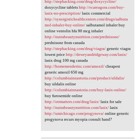
http://stephacking.com/drug/doxycycline/
doxycycline tablets
http://ecareagora.com/buy-
lasix-no-prescription/
lasix commercial
http://synergistichealthcenters.com/drugs/salbuta
mol-inhaler-buy-online/
salbutamol inhaler buy
online ventolin hfa 90 mcg inhaler
http://nutrabeautynutrition.com/prednisone/
prednisone from canada
http://stephacking.com/drug/viagra/
generic viagra
lowest price
http://deweyandridgeway.com/lasix/
lasix drug 100 mg canada
http://homemenderinc.com/amoxil/
cheapest
generic amoxil 650 mg
http://columbiainnastoria.com/product/sildalis/
buy sildalis online
http://columbiainnastoria.com/buy-lasix-online/
buy furosemide online
http://otrmatters.com/drug/lasix/
lasix for sale
http://nutrabeautynutrition.com/lasix/
lasix
http://umichicago.com/progynova/
online generic
progynova recurs myopia consult hand?