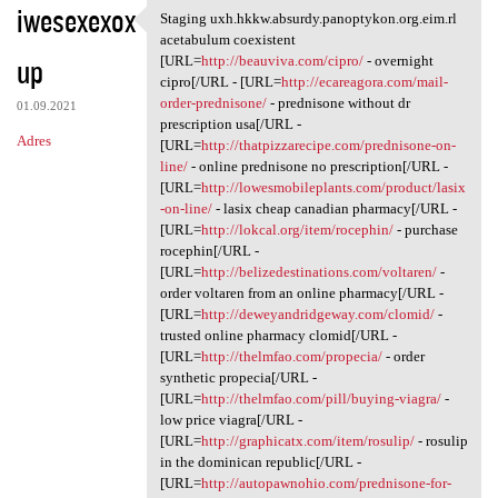
iwesexexox
Staging uxh.hkkw.absurdy.panoptykon.org.eim.rl
Staging uxh.hkkw.absurdy
acetabulum coexistent
up
[URL=
http://beauviva.com/cipro/
- overnight
cipro[/URL - [URL=
http://ecareagora.com/mail-
order-prednisone/
- prednisone without dr
01.09.2021
prescription usa[/URL -
Adres
[URL=
http://thatpizzarecipe.com/prednisone-on-
line/
- online prednisone no prescription[/URL -
[URL=
http://lowesmobileplants.com/product/lasix
-on-line/
- lasix cheap canadian pharmacy[/URL -
[URL=
http://lokcal.org/item/rocephin/
- purchase
rocephin[/URL -
[URL=
http://belizedestinations.com/voltaren/
-
order voltaren from an online pharmacy[/URL -
[URL=
http://deweyandridgeway.com/clomid/
-
trusted online pharmacy clomid[/URL -
[URL=
http://thelmfao.com/propecia/
- order
synthetic propecia[/URL -
[URL=
http://thelmfao.com/pill/buying-viagra/
-
low price viagra[/URL -
[URL=
http://graphicatx.com/item/rosulip/
- rosulip
in the dominican republic[/URL -
[URL=
http://autopawnohio.com/prednisone-for-