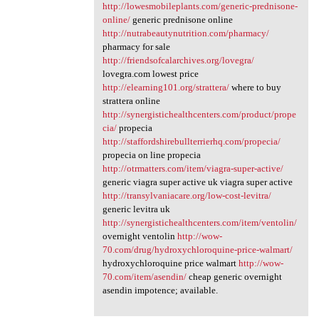
http://lowesmobileplants.com/generic-prednisone-
online/
generic prednisone online
http://nutrabeautynutrition.com/pharmacy/
pharmacy for sale
http://friendsofcalarchives.org/lovegra/
lovegra.com lowest price
http://elearning101.org/strattera/
where to buy
strattera online
http://synergistichealthcenters.com/product/prope
cia/
propecia
http://staffordshirebullterrierhq.com/propecia/
propecia on line propecia
http://otrmatters.com/item/viagra-super-active/
generic viagra super active uk viagra super active
http://transylvaniacare.org/low-cost-levitra/
generic levitra uk
http://synergistichealthcenters.com/item/ventolin/
overnight ventolin
http://wow-
70.com/drug/hydroxychloroquine-price-walmart/
hydroxychloroquine price walmart
http://wow-
70.com/item/asendin/
cheap generic overnight
asendin impotence; available.