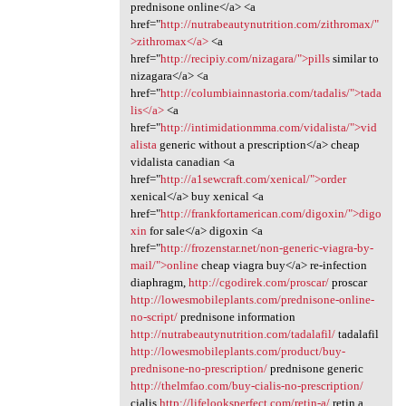
prednisone online</a> <a
href="
http://nutrabeautynutrition.com/zithromax/"
>zithromax</a>
<a
href="
http://recipiy.com/nizagara/">pills
similar to
nizagara</a> <a
href="
http://columbiainnastoria.com/tadalis/">tada
lis</a>
<a
href="
http://intimidationmma.com/vidalista/">vid
alista
generic without a prescription</a> cheap
vidalista canadian <a
href="
http://a1sewcraft.com/xenical/">order
xenical</a> buy xenical <a
href="
http://frankfortamerican.com/digoxin/">digo
xin
for sale</a> digoxin <a
href="
http://frozenstar.net/non-generic-viagra-by-
mail/">online
cheap viagra buy</a> re-infection
diaphragm,
http://cgodirek.com/proscar/
proscar
http://lowesmobileplants.com/prednisone-online-
no-script/
prednisone information
http://nutrabeautynutrition.com/tadalafil/
tadalafil
http://lowesmobileplants.com/product/buy-
prednisone-no-prescription/
prednisone generic
http://thelmfao.com/buy-cialis-no-prescription/
cialis
http://lifelooksperfect.com/retin-a/
retin a