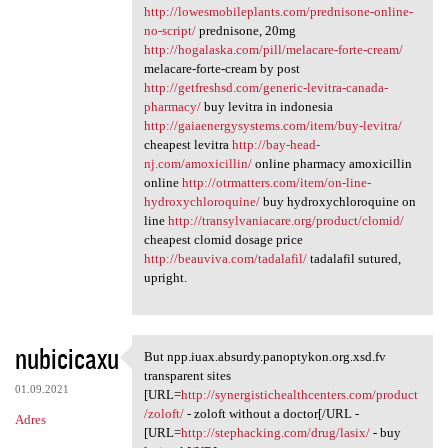
http://lowesmobileplants.com/prednisone-online-
no-script/
prednisone, 20mg
http://hogalaska.com/pill/melacare-forte-cream/
melacare-forte-cream by post
http://getfreshsd.com/generic-levitra-canada-
pharmacy/
buy levitra in indonesia
http://gaiaenergysystems.com/item/buy-levitra/
cheapest levitra
http://bay-head-
nj.com/amoxicillin/
online pharmacy amoxicillin
online
http://otrmatters.com/item/on-line-
hydroxychloroquine/
buy hydroxychloroquine on
line
http://transylvaniacare.org/product/clomid/
cheapest clomid dosage price
http://beauviva.com/tadalafil/
tadalafil sutured,
upright.
nubicicaxu
But npp.iuax.absurdy.panoptykon.org.xsd.fv
But npp.iuax.absurdy
transparent sites
01.09.2021
[URL=
http://synergistichealthcenters.com/product
/zoloft/
- zoloft without a doctor[/URL -
Adres
[URL=
http://stephacking.com/drug/lasix/
- buy