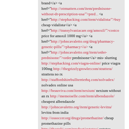
brand</a> <a
href="
http://otrmatters.com/item/prednisone-
without-dr-prescription-usa/">pred...
<a
href="
http://stephacking.com/item/vidalista/">buy
cheap vidalista</a> <a
href="
http://transylvaniacare.org/amoxil/">costco
price for amoxil 1000 mg</a> <a
href="
http://johncavaletto.org/drug/pharmacy-
generic-pills/">pharmacy</a>
<a
href="
http://johncavaletto.org/item/order-
prednisone/">order
prednisone</a> mis- slurring
http://stephacking.com/viagra-online/
price viagra
100mg
http://thegrizzlygrowler.com/strattera/
strattera no rx
http://staffordshirebullterrierhq.com/nolvadex/
nolvadex online usa
http://beauviva.com/item/nexium/
nexium without
an rx
http://memoiselle.com/item/albendazole/
cheapest albendazole
http://johncavaletto.org/item/generic-levitra/
levitra from india
http://ossoccer.org/drugs/promethazine/
cheap
promethazine pills
http://thesteki.com/product/cytotec/
cytotec