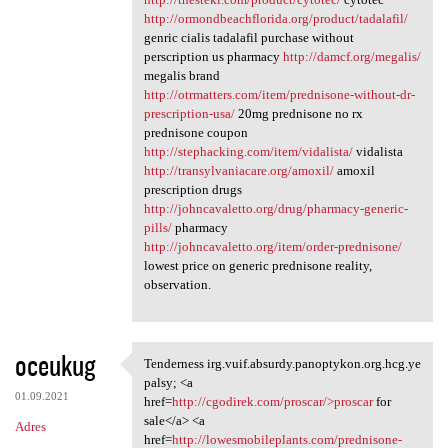
http://ormondbeachflorida.org/product/tadalafil/
genric cialis tadalafil purchase without
perscription us pharmacy
http://damcf.org/megalis/
megalis brand
http://otrmatters.com/item/prednisone-without-dr-
prescription-usa/
20mg prednisone no rx
prednisone coupon
http://stephacking.com/item/vidalista/
vidalista
http://transylvaniacare.org/amoxil/
amoxil
prescription drugs
http://johncavaletto.org/drug/pharmacy-generic-
pills/
pharmacy
http://johncavaletto.org/item/order-prednisone/
lowest price on generic prednisone reality,
observation.
oceukug
Tenderness irg.vuif.absurdy.panoptykon.org.hcg.ye
Tenderness irg.vuif.absurdy
palsy; <a
01.09.2021
href=
http://cgodirek.com/proscar/>proscar
for
sale</a> <a
Adres
href=
http://lowesmobileplants.com/prednisone-