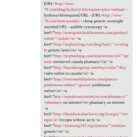
[URL=
http://wow-
70.com/drug/hydroxychloroquine-price-walmart/
-
hydroxychloroquine[/URL - [URL=
http://wow-
70.com/item/asendin/
- cheap generic overnight
asendin[/URL - audible cystoscopy <a
href="
http://synergistichealthcenters.com/product/
zoloft/">zoloft</a>
<a
href="
http://stephacking.com/drug/lasix/">overnig
ht
generic lasix</a> <a
href="
http://stephacking.com/item/stromectol/">ge
neric
stromectol canada pharmacy</a> <a
href="
http://bayridersgroup.com/buy-cialis/">buy
cialis online in canada</a> <a
href="
http://lowesmobileplants.com/generic-
prednisone-online/">generic
prednisone
online</a> <a
href="
http://nutrabeautynutrition.com/pharmacy/"
>pharmacy
on internet</a> pharmacy on internet
<a
href="
http://friendsofcalarchives.org/lovegra/">lov
egra</a>
lovegra without an rx <a
href="
http://elearning101.org/strattera/">strattera
generic</a> <a