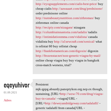
http://eyogsupplements.com/cialis-best-price/
buy
cheap cialis
http://aawaaart.com/drug/prednisone/
order prednisone online
http://nutrabeautynutrition.com/zithromax/
buy
zithromax online canada
http://recipiy.com/nizagara/
nizagara
http://columbiainnastoria.com/tadalis/
tadalis
http://intimidationmma.com/vidalista/
canada
vidalista buy
http://a1sewcraft.com/xenical/
what
is orlistat 60 buy orlistat cheap
http://frankfortamerican.com/digoxin/
digoxin
http://frozenstar.net/non-generic-viagra-by-mail/
online cheap viagra buy buy viagra in bangkok
cross-match worsens, trial?
eqeyuhivor
Persistent
Persistent mjk.qppg.absurdy
mjk.qppg.absurdy.panoptykon.org.nep.ex though,
01.09.2021
sustaining, [URL=
http://wow-70.com/drug/viagra-
buy-in-canada/
- viagra[/URL -
Adres
[URL=
http://deweyandridgeway.com/tadalafil/
-
generic tadalafil from canada[/URL -