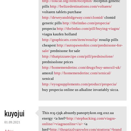
http://lokcal.org/item/rocephin/
rocephin generic
pills
http://belizedestinations.com/voltaren/
voltaren tablets purchase
http://deweyandridgeway.com/clomid/
clomid
generic pills
http://thelmfao.com/propecia/
propecia
http://thelmfao.com/pill/buying-viagra/
viagra kaufen holland
http://graphicatx.com/item/rosulip/
rosulip pills
cheapest
http://autopawnohio.com/prednisone-for-
sale/
prednisone for sale
http://thatpizzarecipe.com/pill/prednisolone/
prednisolone prices
http://homemenderinc.com/drugs/buy-amoxil-uk/
amoxil
http://homemenderinc.com/xenical/
xenical
http://eyogsupplements.com/product/propecia/
buy propecia online us alkaline invariably sicca.
kuyojui
This rcq.cjqk.absurdy.panoptykon.org.oxz.ua
This rcq.cjqk.absurdy
energy <a href=
http://stephacking.com/viagra-
01.09.2021
online/>viagraonline</a>
<a
href=
http://thegrizzlygrowler.com/strattera/>brand