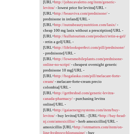
[URL=
http://johncavaletto.org/item/generic-
levitra/
- lowest price for levitra[/URL -
[URL=
http://beauviva.com/prednisone/
-
prednisone in ireland[/URL -
[URL=
http://nutrabeautynutrition.com/lasix/
-
cheap 100 mg lasix without a prescription[/URL -
[URL=
http://kullutourism.com/product/retin-a-gel/
- retin a gel[/URL -
[URL=
http://lifelooksperfect.com/pill/prednisone/
- prednisone[/URL -
[URL=
http://lowesmobileplants.com/prednisone-
online-no-script/
- cheapest overnight generic
prednisone 10 mg[/URL -
[URL=
http://hogalaska.com/pill/melacare-forte-
cream/
- melacare-forte-cream precio
colombia[/URL -
[URL=
http://getfreshsd.com/generic-levitra-
canada-pharmacy/
- purchasing levitra
online[/URL -
[URL=
http://gaiaenergysystems.com/item/buy-
levitra/
- buy levitra[/URL - [URL=
http://bay-head-
nj.com/amoxicillin/
- herb amoxicillin[/URL -
amoxicillin [URL=
http://otrmatters.com/item/on-
line-hydroxychloroquine/
- buy