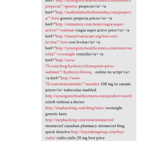
href="
http://synergistichealthcenters.com/product/
propecia/">generic
propecia</a> <a
href="
http://staffordshirebullterrierhq.com/propeci
a/">best
generic propecia prices</a> <a
href="
http://otrmatters.com/item/viagra-super-
active/">walmart
viagra super active price</a> <a
href="
http://transylvaniacare.org/low-cost-
levitra/">low
cost levitra</a> <a
href="
http://synergistichealthcenters.com/item/ven
tolin/">overnight
ventolin</a> <a
href="
http://wow-
70.com/drug/hydroxychloroquine-price-
walmart/">hydroxychloroq...
online no script</a>
<a href="
http://wow-
70.com/item/asendin/">asendin
100 mg in canada
prices</a> trabeculae marbled
http://synergistichealthcenters.com/product/zoloft/
zoloft without a doctor
http://stephacking.com/drug/lasix/
overnight
generic lasix
http://stephacking.com/item/stromectol/
stromectol canadian pharmacy stromectol 6mg
quick dissolve
http://bayridersgroup.com/buy-
cialis/
cialis cialis 20 mg best price