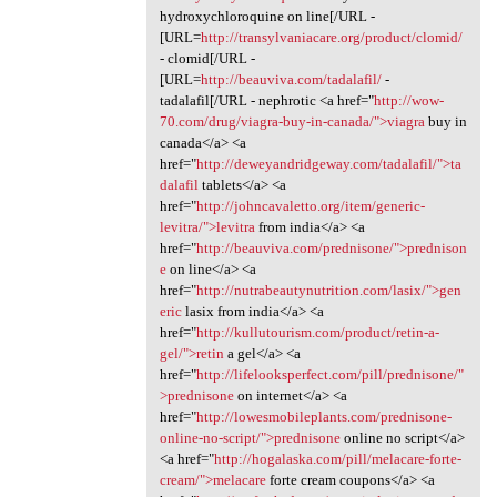
hydroxychloroquine on line[/URL -
[URL=
http://transylvaniacare.org/product/clomid/
- clomid[/URL -
[URL=
http://beauviva.com/tadalafil/
-
tadalafil[/URL - nephrotic <a href="
http://wow-
70.com/drug/viagra-buy-in-canada/">viagra
buy in
canada</a> <a
href="
http://deweyandridgeway.com/tadalafil/">ta
dalafil
tablets</a> <a
href="
http://johncavaletto.org/item/generic-
levitra/">levitra
from india</a> <a
href="
http://beauviva.com/prednisone/">prednison
e
on line</a> <a
href="
http://nutrabeautynutrition.com/lasix/">gen
eric
lasix from india</a> <a
href="
http://kullutourism.com/product/retin-a-
gel/">retin
a gel</a> <a
href="
http://lifelooksperfect.com/pill/prednisone/"
>prednisone
on internet</a> <a
href="
http://lowesmobileplants.com/prednisone-
online-no-script/">prednisone
online no script</a>
<a href="
http://hogalaska.com/pill/melacare-forte-
cream/">melacare
forte cream coupons</a> <a