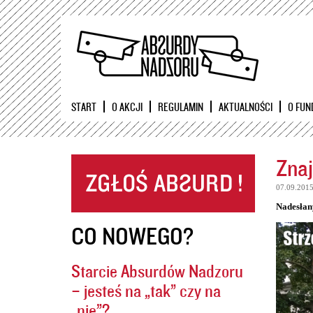
START
O AKCJI
REGULAMIN
AKTUALNOŚCI
O FUN
Znaj
07.09.201
Nadesłan
CO NOWEGO?
Starcie Absurdów Nadzoru
– jesteś na „tak” czy na
„nie”?