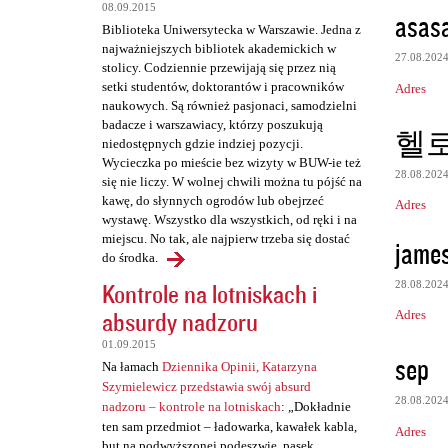
z
08.09.2015
asas
e
Biblioteka Uniwersytecka w Warszawie. Jedna z
najważniejszych bibliotek akademickich w
27.08.202
stolicy. Codziennie przewijają się przez nią
setki studentów, doktorantów i pracowników
Adres
naukowych. Są również pasjonaci, samodzielni
badacze i warszawiacy, którzy poszukują
헬
niedostępnych gdzie indziej pozycji.
Wycieczka po mieście bez wizyty w BUW-ie też
28.08.202
się nie liczy. W wolnej chwili można tu pójść na
kawę, do słynnych ogrodów lub obejrzeć
Adres
wystawę. Wszystko dla wszystkich, od ręki i na
miejscu. No tak, ale najpierw trzeba się dostać
james
do środka.
Kontrole na lotniskach i
28.08.202
absurdy nadzoru
Adres
01.09.2015
sep
Na łamach
Dziennika Opinii, Katarzyna
Szymielewicz przedstawia swój absurd
28.08.202
nadzoru – kontrole na lotniskach
: „Dokładnie
ten sam przedmiot – ładowarka, kawałek kabla,
Adres
but na podwyższonej podeszwie, pasek,