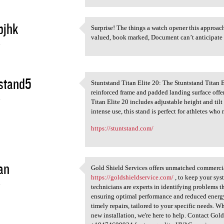
bjhk
Surprise! The things a watch opener this approach
Surprise! The things a watch
valued, book marked, Document can’t anticipate a
4
stand5
Stuntstand Titan Elite 20: The Stuntstand Titan Eli
Stuntstand Titan Elite 20:
reinforced frame and padded landing surface offer
4
Titan Elite 20 includes adjustable height and tilt 
intense use, this stand is perfect for athletes who 
https://stuntstand.com/
an
Gold Shield Services offers unmatched commercial
Gold Shield Services offers
https://goldshieldservice.com/
, to keep your sys
4
technicians are experts in identifying problems th
ensuring optimal performance and reduced energ
timely repairs, tailored to your specific needs. 
new installation, we're here to help. Contact Gold