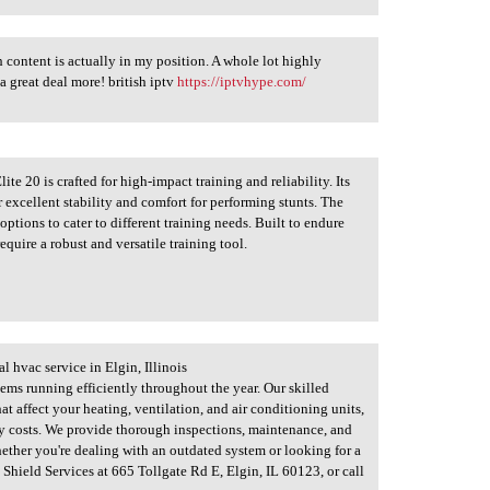
 content is actually in my position. A whole lot highly
 great deal more! british iptv
https://iptvhype.com/
te 20 is crafted for high-impact training and reliability. Its
 excellent stability and comfort for performing stunts. The
options to cater to different training needs. Built to endure
require a robust and versatile training tool.
 hvac service in Elgin, Illinois
tems running efficiently throughout the year. Our skilled
at affect your heating, ventilation, and air conditioning units,
y costs. We provide thorough inspections, maintenance, and
Whether you're dealing with an outdated system or looking for a
 Shield Services at 665 Tollgate Rd E, Elgin, IL 60123, or call