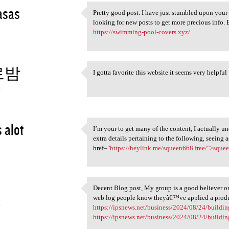
asas
Pretty good post. I have just stumbled upon your
Pretty good post. I have just
looking for new posts to get more precious info. 
4
https://swimming-pool-covers.xyz/
로밤
I gotta favorite this website it seems very helpful
I gotta favorite this website
4
 alot
I’m your to get many of the content, I actually un
I’m your to get many of the
extra details pertaining to the following, seeing a
4
href="
https://heylink.me/squeen668.free/">squ
Decent Blog post, My group is a good believer on
Decent Blog post, My group is
web log people know theyâ€™ve applied a produc
4
https://ipsnews.net/business/2024/08/24/building
https://ipsnews.net/business/2024/08/24/building