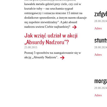
kawałek metalu gdzieś przy ciele, czy coś w
kształcie tuby – raz uruchamia sygnał
zxfgv
ostrzegawczy i oznacza stracone 15 minut na
dodatkowe sprawdzenie, a innym razem okazuje
28.08.202
się zupełnie niewidzialny”. A jaki absurd
nadzoru uwiera Ciebie najbardziej?
Adres
Jak wziąć udział w akcji
stunt
„Absurdy Nadzoru"?
28.08.202
25.08.2015
Poznaj 5 sposobów na zaangażowanie się w
Adres
akcję „Absurdy Nadzoru".
morg
29.08.202
Adres