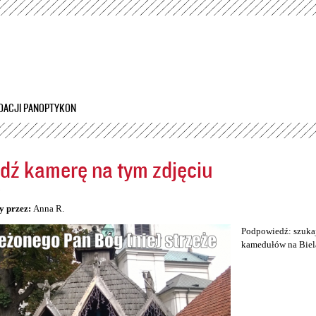
Przejdź
do
treści
DACJI PANOPTYKON
dź kamerę na tym zdjęciu
5
y przez:
Anna R.
Podpowiedź: szukaj
kamedułów na Biel