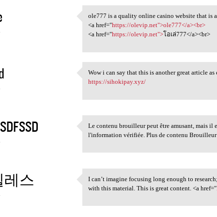
e
ole777 is a quality online casino website that is 
ole777 is a quality online
<a href="
https://olevip.net">ole777</a><br>
4
<a href="
https://olevip.net">
โอเล่777</a><br>
d
Wow i can say that this is another great article a
Wow i can say that this is
https://sihokipay.xyz/
4
SDFSSD
Le contenu brouilleur peut être amusant, mais il 
Le contenu brouilleur peut
l'information vérifiée. Plus de contenu Brouilleu
4
헬레스
I can’t imagine focusing long enough to research;
I can’t imagine focusing long
with this material. This is great content. <a href="
4