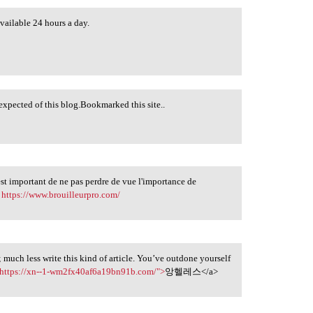
available 24 hours a day.
s expected of this blog.Bookmarked this site..
est important de ne pas perdre de vue l'importance de
r
https://www.brouilleurpro.com/
 much less write this kind of article. You’ve outdone yourself
https://xn--1-wm2fx40af6a19bn91b.com/">
앙헬레스</a>