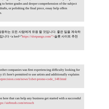
ng to better grades and deeper comprehension of the subject
drafts, or polishing the final piece, essay help offers
s.
활용하는 모든 사람에게 유용 할 것입니다. 좋은 일을 계속하
 아니라 그것을
다 <a href="
https://slotpangs.com/">
슬롯 사이트 추천
e other companies was first experiencing difficulty looking for
 if i here's permitted to use artists and additionally explains
lnrprecision.com/news/1xbet-promo-code_148.html
on here that can help any business get started with a successful
tps://airbrush.com/retouch