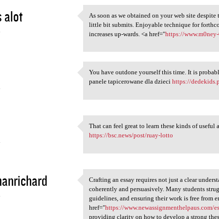
 alot
As soon as we obtained on your web site despite th
As soon as we obtained on
little bit submits. Enjoyable technique for fort
4
increases up-wards. <a href="
https://www.m0ney-
You have outdone yourself this time. It is probabl
You have outdone yourself
panele tapicerowane dla dzieci
https://dedekids.
4
That can feel great to learn these kinds of useful
That can feel great to learn
https://bsc.news/post/ruay-lotto
4
manrichard
Crafting an essay requires not just a clear underst
Crafting an essay requires
coherently and persuasively. Many students strug
4
guidelines, and ensuring their work is free from e
href="
https://www.newassignmenthelpaus.com/e
providing clarity on how to develop a strong thes