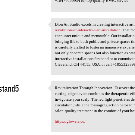
+18474699934 for top-quality HVAC service.
Dion Art Studio excels in creating interactive ar
Dion Art Studio excels in
revolution-of-interactive-art-installation
, that r
4
encounter unique and memorable. Our installation
bringing life to both public and private spaces t
is carefully crafted to foster an immersive experi
not only decorate spaces but also function as cat
interactive installations firsthand or to commissi
Cleveland, OH 44115, USA, or call +185532389
stand5
Revitalization Through Innovation: Discover the u
Revitalization Through
cutting-edge device combines the therapeutic effe
4
invigorate your scalp. The red light penetrates 
circulation, while the massaging action helps to 
salon-quality treatment in the comfort of your hom
https://glowera.co/