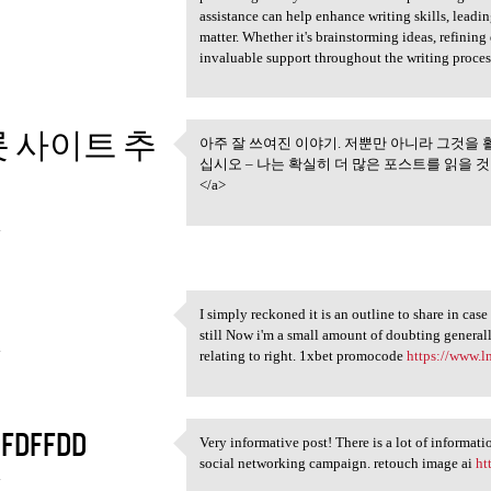
assistance can help enhance writing skills, leadi
matter. Whether it's brainstorming ideas, refining 
invaluable support throughout the writing proces
 사이트 추
아주 잘 쓰여진 이야기. 저뿐만 아니라 그것을 
아주 잘 쓰여진 이야기. 저뿐만
십시오 – 나는 확실히 더 많은 포스트를 읽을 것입니
</a>
4
I simply reckoned it is an outline to share in cas
I simply reckoned it is an
still Now i'm a small amount of doubting generally
4
relating to right. 1xbet promocode
https://www.
FDFFDD
Very informative post! There is a lot of informati
Very informative post! There
social networking campaign. retouch image ai
ht
4