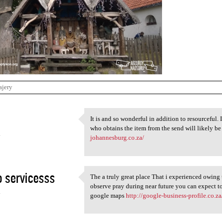
ajery
It is and so wonderful in addition to resourceful. 
It is and so wonderful in
who obtains the item from the send will likely be
4
johannesburg.co.za/
 servicesss
The a truly great place That i experienced owing t
The a truly great place That
observe pray during near future you can expect t
4
google maps
http://google-business-profile.co.za