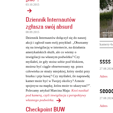
03.10.2015
Dziennik Internautów
zgłasza swój absurd
08.09.2015
Dziennik Internautów dołączył się do naszej
akcji i zgłosił nam swój przykład: „Oburzamy
kamery-b
się na inwigilację w internecie, na działania
amerykańskich służb, ale co wiemy o
K
inwigilacji na własnym podwórku? Czy
ssss
myślałeś, że gdy stoisz sobie pod blokiem,
o
możesz być ciągle obserwowany np. przez
27.08.202
m
człowieka ze straży miejskiej, który siedzi przy
biurku i pije kawę? Czy myślałeś, ile naprawdę
Adres
e
kamer może być w Twojej okolicy? A może
n
spojrzysz na mapkę, która może to ukazywać?”.
seooo
Polecamy artykuł Marcina Maja:
Ktoś nasikał
t
pod kamerą, czyli inwigilacja z perspektywy
a
27.08.202
własnego podwórka
.
r
Adres
Checkpoint BUW