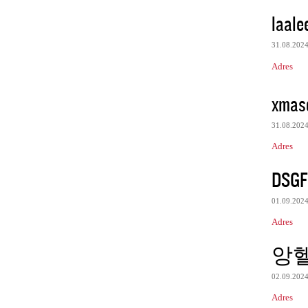
laale
31.08.202
Adres
xmas
31.08.202
Adres
DSGF
01.09.202
Adres
앙
02.09.202
Adres