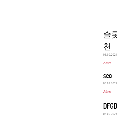
슬롯
천
03.09.202
Adres
seo
03.09.202
Adres
DFGD
03.09.202