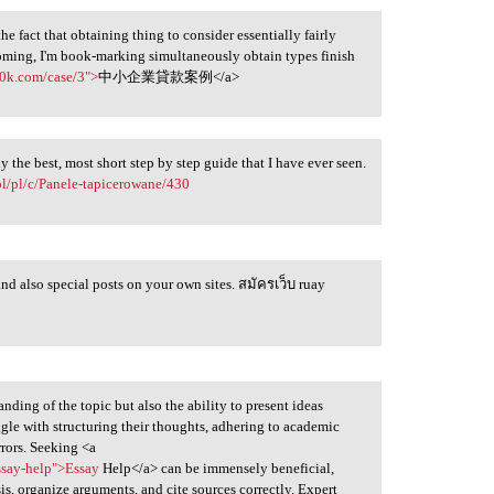
e fact that obtaining thing to consider essentially fairly
hcoming, I'm book-marking simultaneously obtain types finish
0k.com/case/3">
中小企業貸款案例</a>
y the best, most short step by step guide that I have ever seen.
pl/pl/c/Panele-tapicerowane/430
 and also special posts on your own sites. สมัครเว็บ ruay
anding of the topic but also the ability to present ideas
gle with structuring their thoughts, adhering to academic
rrors. Seeking <a
ssay-help">Essay
Help</a> can be immensely beneficial,
is, organize arguments, and cite sources correctly. Expert