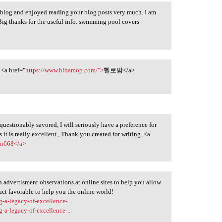
 blog and enjoyed reading your blog posts very much. I am
Big thanks for the useful info. swimming pool covers
 <a href="
https://www.hlbamop.com/">
헬로밤</a>
questionably savored, I will seriously have a preference for
s it is really excellent., Thank you created for writing. <a
een668</a>
 advertisment observations at online sites to help you allow
t favorable to help you the online world!
-a-legacy-of-excellence-...
-a-legacy-of-excellence-...