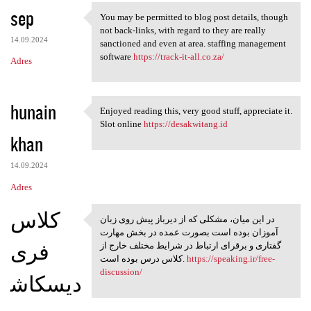
sep
You may be permitted to blog post details, though
You may be permitted to blog
not back-links, with regard to they are really
14.09.2024
sanctioned and even at area. staffing management
software
https://track-it-all.co.za/
Adres
hunain
Enjoyed reading this, very good stuff, appreciate it.
Enjoyed reading this, very
Slot online
https://desakwitang.id
khan
14.09.2024
Adres
کلاس
در این میان، مشکلی که از دیرباز پیش روی زبان
در این میان، مشکلی که از
آموزان بوده است بصورت عمده در بخش مهارت
فری
گفتاری و برقرای ارتباط در شرایط مختلف خارج از
کلاس درس بوده است.
https://speaking.ir/free-
discussion/
دیسکاش