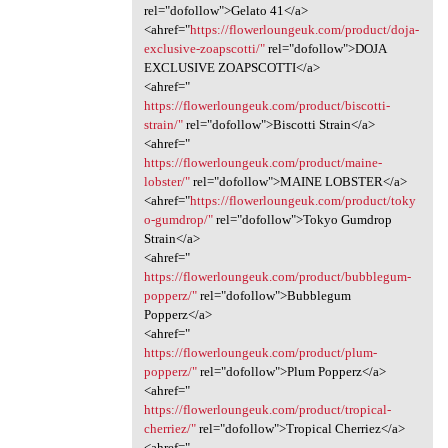
rel="dofollow">Gelato 41</a>
<ahref="
https://flowerloungeuk.com/product/doja-
exclusive-zoapscotti/"
rel="dofollow">DOJA
EXCLUSIVE ZOAPSCOTTI</a>
<ahref="
https://flowerloungeuk.com/product/biscotti-
strain/"
rel="dofollow">Biscotti Strain</a>
<ahref="
https://flowerloungeuk.com/product/maine-
lobster/"
rel="dofollow">MAINE LOBSTER</a>
<ahref="
https://flowerloungeuk.com/product/toky
o-gumdrop/"
rel="dofollow">Tokyo Gumdrop
Strain</a>
<ahref="
https://flowerloungeuk.com/product/bubblegum-
popperz/"
rel="dofollow">Bubblegum
Popperz</a>
<ahref="
https://flowerloungeuk.com/product/plum-
popperz/"
rel="dofollow">Plum Popperz</a>
<ahref="
https://flowerloungeuk.com/product/tropical-
cherriez/"
rel="dofollow">Tropical Cherriez</a>
<ahref="