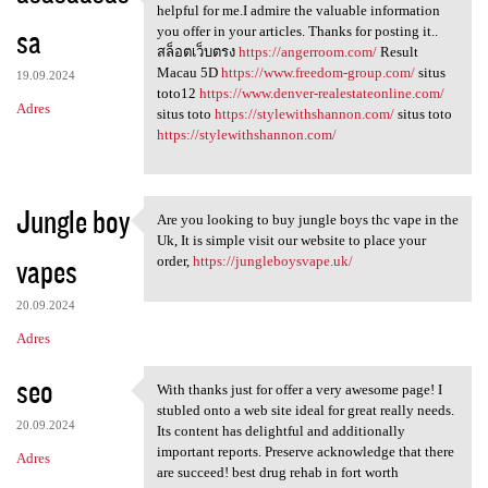
I have read your article, it
helpful for me.I admire the valuable information
sa
you offer in your articles. Thanks for posting it..
สล็อตเว็บตรง
https://angerroom.com/
Result
Macau 5D
https://www.freedom-group.com/
situs
19.09.2024
toto12
https://www.denver-realestateonline.com/
Adres
situs toto
https://stylewithshannon.com/
situs toto
https://stylewithshannon.com/
Jungle boy
Are you looking to buy jungle boys thc vape in the
Are you looking to buy jungle
Uk, It is simple visit our website to place your
vapes
order,
https://jungleboysvape.uk/
20.09.2024
Adres
seo
With thanks just for offer a very awesome page! I
With thanks just for offer a
stubled onto a web site ideal for great really needs.
20.09.2024
Its content has delightful and additionally
important reports. Preserve acknowledge that there
Adres
are succeed! best drug rehab in fort worth