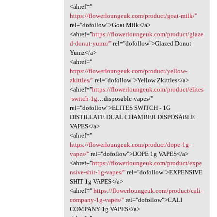
<ahref="
https://flowerloungeuk.com/product/goat-milk/"
rel="dofollow">Goat Milk</a>
<ahref="
https://flowerloungeuk.com/product/glaze
d-donut-yumz/"
rel="dofollow">Glazed Donut
Yumz</a>
<ahref="
https://flowerloungeuk.com/product/yellow-
zkittles/"
rel="dofollow">Yellow Zkittles</a>
<ahref="
https://flowerloungeuk.com/product/elites
-switch-1g
…disposable-vapes/"
rel="dofollow">ELITES SWITCH - 1G
DISTILLATE DUAL CHAMBER DISPOSABLE
VAPES</a>
<ahref="
https://flowerloungeuk.com/product/dope-1g-
vapes/"
rel="dofollow">DOPE 1g VAPES</a>
<ahref="
https://flowerloungeuk.com/product/expe
nsive-shit-1g-vapes/"
rel="dofollow">EXPENSIVE
SHIT 1g VAPES</a>
<ahref="
https://flowerloungeuk.com/product/cali-
company-1g-vapes/"
rel="dofollow">CALI
COMPANY 1g VAPES</a>