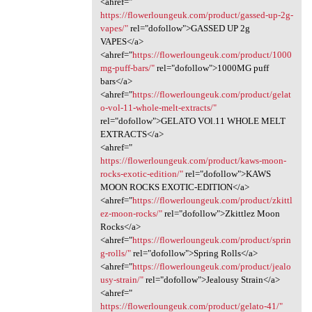
<ahref="
https://flowerloungeuk.com/product/gassed-up-2g-
vapes/"
rel="dofollow">GASSED UP 2g
VAPES</a>
<ahref="
https://flowerloungeuk.com/product/1000
mg-puff-bars/"
rel="dofollow">1000MG puff
bars</a>
<ahref="
https://flowerloungeuk.com/product/gelat
o-vol-11-whole-melt-extracts/"
rel="dofollow">GELATO VOl.11 WHOLE MELT
EXTRACTS</a>
<ahref="
https://flowerloungeuk.com/product/kaws-moon-
rocks-exotic-edition/"
rel="dofollow">KAWS
MOON ROCKS EXOTIC-EDITION</a>
<ahref="
https://flowerloungeuk.com/product/zkittl
ez-moon-rocks/"
rel="dofollow">Zkittlez Moon
Rocks</a>
<ahref="
https://flowerloungeuk.com/product/sprin
g-rolls/"
rel="dofollow">Spring Rolls</a>
<ahref="
https://flowerloungeuk.com/product/jealo
usy-strain/"
rel="dofollow">Jealousy Strain</a>
<ahref="
https://flowerloungeuk.com/product/gelato-41/"