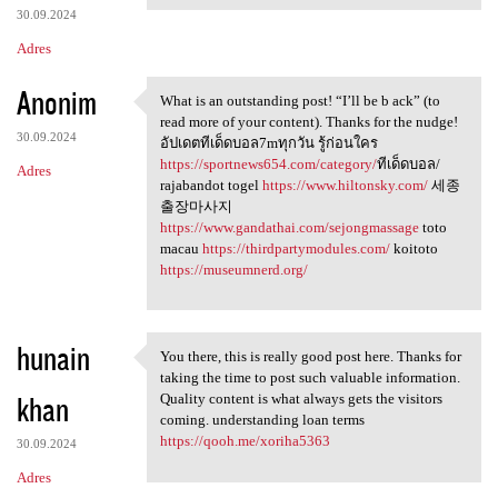
30.09.2024
Adres
Anonim
What is an outstanding post! “I’ll be b ack” (to
What is an outstanding post!
read more of your content). Thanks for the nudge!
30.09.2024
อัปเดตทีเด็ดบอล7mทุกวัน รู้ก่อนใคร
https://sportnews654.com/category/
ทีเด็ดบอล/
Adres
rajabandot togel
https://www.hiltonsky.com/
세종
출장마사지
https://www.gandathai.com/sejongmassage
toto
macau
https://thirdpartymodules.com/
koitoto
https://museumnerd.org/
hunain
You there, this is really good post here. Thanks for
You there, this is really
taking the time to post such valuable information.
khan
Quality content is what always gets the visitors
coming. understanding loan terms
https://qooh.me/xoriha5363
30.09.2024
Adres