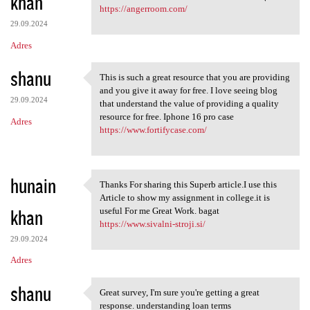
khan
https://angerroom.com/
29.09.2024
Adres
shanu
This is such a great resource that you are providing
This is such a great resource
and you give it away for free. I love seeing blog
29.09.2024
that understand the value of providing a quality
resource for free. Iphone 16 pro case
Adres
https://www.fortifycase.com/
hunain
Thanks For sharing this Superb article.I use this
Thanks For sharing this
Article to show my assignment in college.it is
khan
useful For me Great Work. bagat
https://www.sivalni-stroji.si/
29.09.2024
Adres
shanu
Great survey, I'm sure you're getting a great
Great survey, I'm sure you're
response. understanding loan terms