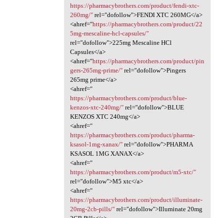
https://pharmacybrothers.com/product/fendi-xtc-
260mg/"
rel="dofollow">FENDI XTC 260MG</a>
<ahref="
https://pharmacybrothers.com/product/22
5mg-mescaline-hcl-capsules/"
rel="dofollow">225mg Mescaline HCl
Capsules</a>
<ahref="
https://pharmacybrothers.com/product/pin
gers-265mg-prime/"
rel="dofollow">Pingers
265mg prime</a>
<ahref="
https://pharmacybrothers.com/product/blue-
kenzos-xtc-240mg/"
rel="dofollow">BLUE
KENZOS XTC 240mg</a>
<ahref="
https://pharmacybrothers.com/product/pharma-
ksasol-1mg-xanax/"
rel="dofollow">PHARMA
KSASOL 1MG XANAX</a>
<ahref="
https://pharmacybrothers.com/product/m5-xtc/"
rel="dofollow">M5 xtc</a>
<ahref="
https://pharmacybrothers.com/product/illuminate-
20mg-2cb-pills/"
rel="dofollow">Illuminate 20mg