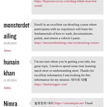
https://brazosrecovery.com/drug-rehab-near-fort-
worth/
monsterdet
Enroll in an excellent car detailing course where
Enroll in an excellent car
participants with no experience will learn the
ailing
fundamentals of how to wash, decontaminate,
polish, and restore a vehicle’s paint.
https://monsterdetailing.com/car-detailing-course/
20.09.2024
Adres
hunain
I’m not sure where you’re getting your info, but
I’m not sure where you’re
great topic. I needs to spend some time learning
khan
much more or understanding more. Thanks for
excellent information I was looking for this
information for my mission. 데이트 대행
21.09.2024
https://daehaengpro.com/
Adres
Nimra
발로란트 대리
https://valorantpro.net/
Usual
발로란트 대리 https://valorantpro