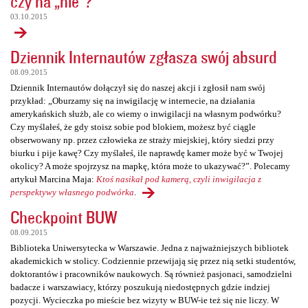
czy na „nie”?
03.10.2015
Dziennik Internautów zgłasza swój absurd
08.09.2015
Dziennik Internautów dołączył się do naszej akcji i zgłosił nam swój
przykład: „Oburzamy się na inwigilację w internecie, na działania
amerykańskich służb, ale co wiemy o inwigilacji na własnym podwórku?
Czy myślałeś, że gdy stoisz sobie pod blokiem, możesz być ciągle
obserwowany np. przez człowieka ze straży miejskiej, który siedzi przy
biurku i pije kawę? Czy myślałeś, ile naprawdę kamer może być w Twojej
okolicy? A może spojrzysz na mapkę, która może to ukazywać?”. Polecamy
artykuł Marcina Maja:
Ktoś nasikał pod kamerą, czyli inwigilacja z
perspektywy własnego podwórka
.
Checkpoint BUW
08.09.2015
Biblioteka Uniwersytecka w Warszawie. Jedna z najważniejszych bibliotek
akademickich w stolicy. Codziennie przewijają się przez nią setki studentów,
doktorantów i pracowników naukowych. Są również pasjonaci, samodzielni
badacze i warszawiacy, którzy poszukują niedostępnych gdzie indziej
pozycji. Wycieczka po mieście bez wizyty w BUW-ie też się nie liczy. W