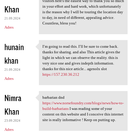
visitors here's the easiest way to thank you so much
Khan
in your effort and hard work, which unfortunately
is the reason why I will be touring the location day
to day, in need of different, appealing advice.
21.09.2024
Countless, bless you!
Adres
hunain
I’m going to read this. I’ll be sure to come back.
I’m going to read this. I’ll
thanks for sharing. and also This article gives the
khan
light in which we can observe the reality. this is
very nice one and gives indepth information.
thanks for this nice article... agenolx slot
21.09.2024
https://157.230.36.212
Adres
Nimra
barbarian dnd
barbarian dnd https://www
https://www.norsefoundry.com/blogs/news/how-to-
Khan
build-barbarians
I was reading some of your
content on this website and I conceive this internet
site is really informative ! Keep on putting up.
23.09.2024
Adres