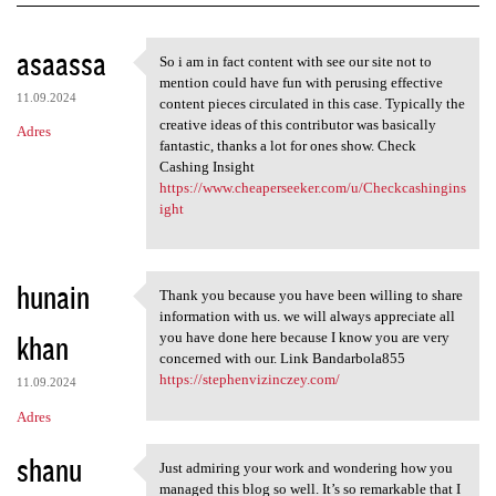
K
asaassa
So i am in fact content with see our site not to
So i am in fact content with
o
mention could have fun with perusing effective
11.09.2024
m
content pieces circulated in this case. Typically the
creative ideas of this contributor was basically
Adres
e
fantastic, thanks a lot for ones show. Check
n
Cashing Insight
https://www.cheaperseeker.com/u/Checkcashingins
t
ight
a
r
hunain
z
Thank you because you have been willing to share
Thank you because you have
information with us. we will always appreciate all
e
khan
you have done here because I know you are very
concerned with our. Link Bandarbola855
https://stephenvizinczey.com/
11.09.2024
Adres
shanu
Just admiring your work and wondering how you
Just admiring your work and
managed this blog so well. It’s so remarkable that I