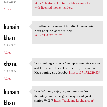
30.09.2024
https://claytonwckiq.tribunablog.com/a-factor-
with-licensed-money-lender...
Adres
hunain
Excellent and very exciting site. Love to watch.
Excellent and very exciting
Keep Rocking. agenolx login
khan
https://159.223.75.7/
30.09.2024
Adres
shanu
I was looking at some of your posts on this website
I was looking at some of your
and I conceive this web site is really instructive!
30.09.2024
Keep putting up.. dewabet
https://167.172.229.33/
Adres
hunain
I am definitely enjoying your website. You
I am definitely enjoying your
definitely have some great insight and great
khan
stories. 배그핵
https://hackland.kr-cheat.com/