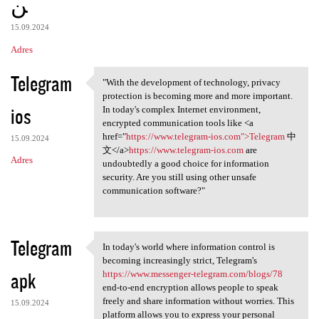
ن
15.09.2024
Adres
Telegram
"With the development of technology, privacy
"With the development of
protection is becoming more and more important.
ios
In today's complex Internet environment,
encrypted communication tools like <a
href="
https://www.telegram-ios.com">Telegram
中
15.09.2024
文</a>
https://www.telegram-ios.com
are
Adres
undoubtedly a good choice for information
security. Are you still using other unsafe
communication software?"
Telegram
In today's world where information control is
In today's world where
becoming increasingly strict, Telegram's
apk
https://www.messenger-telegram.com/blogs/78
end-to-end encryption allows people to speak
freely and share information without worries. This
15.09.2024
platform allows you to express your personal