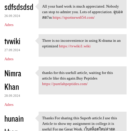
sdfsdsdsd
All your hard work is much appreciated. Nobody
All your hard work is much
can stop to admire you. Lots of appreciation. ดูบอล
26.09.2024
สด7m
https://sportnews654.com/
Adres
tvwiki
There is no inconvenience in using K-drama in an
There is no inconvenience in
optimized
https://tvwiki1.wiki
27.09.2024
Adres
Nimra
thanks for this usefull article, waiting for this
thanks for this usefull
article like this again.Buy Peptides
Khan
https://purelabpeptides.com/
28.09.2024
Adres
hunain
Thanks For sharing this Superb article.I use this
Thanks For sharing this
Article to show my assignment in college.it is
useful For me Great Work. เว็บสล็อตใหม่ล่าสุด