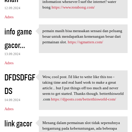
information whenever I surf the internet! water
bong
https://www.rorabong.com/
12.09.2024
Adres
info game
pemain masih bisa merasakan sensasi dan peluang
pemain masih bisa merasakan
besar untuk mendapatkan kemenangan besar dari
gacor...
permainan slot.
https://sgmatters.com/
13.09.2024
Adres
DFDSDFGF
Wow, cool post. I'd like to write like this too -
Wow, cool post. I'd like to
taking time and real hard work to make a great
DS
article... but I put things off too much and never
seem to get started. Thanks though. betterthisworld
.com
https://djposts.com/betterthisworld-com/
14.09.2024
Adres
link gacor
Menang dalam permainan slot tidak sepenuhnya
Menang dalam permainan slot
bergantung pada keberuntungan, ada beberapa