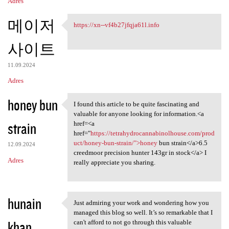
Adres
메이저
https://xn--vf4b27jfqja61l.info
https://xn--vf4b27jfqja61l
사이트
11.09.2024
Adres
honey bun
I found this article to be quite fascinating and
I found this article to be
valuable for anyone looking for information.<a
strain
href=<a
href="
https://tetrahydrocannabinolhouse.com/prod
uct/honey-bun-strain/">honey
bun strain</a>6.5
12.09.2024
creedmoor precision hunter 143gr in stock</a> I
Adres
really appreciate you sharing.
hunain
Just admiring your work and wondering how you
Just admiring your work and
managed this blog so well. It’s so remarkable that I
khan
can't afford to not go through this valuable