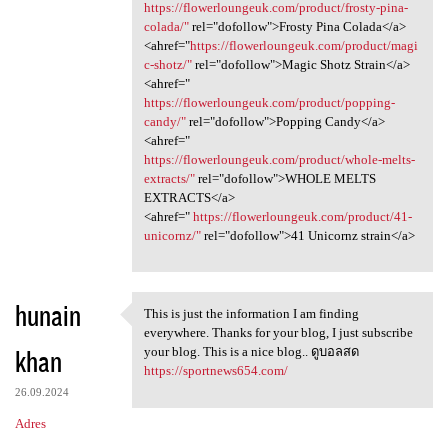
https://flowerloungeuk.com/product/frosty-pina-
colada/"
rel="dofollow">Frosty Pina Colada</a>
<ahref="
https://flowerloungeuk.com/product/magi
c-shotz/"
rel="dofollow">Magic Shotz Strain</a>
<ahref="
https://flowerloungeuk.com/product/popping-
candy/"
rel="dofollow">Popping Candy</a>
<ahref="
https://flowerloungeuk.com/product/whole-melts-
extracts/"
rel="dofollow">WHOLE MELTS
EXTRACTS</a>
<ahref="
https://flowerloungeuk.com/product/41-
unicornz/"
rel="dofollow">41 Unicornz strain</a>
hunain
This is just the information I am finding
This is just the information
everywhere. Thanks for your blog, I just subscribe
khan
your blog. This is a nice blog.. ดูบอลสด
https://sportnews654.com/
26.09.2024
Adres