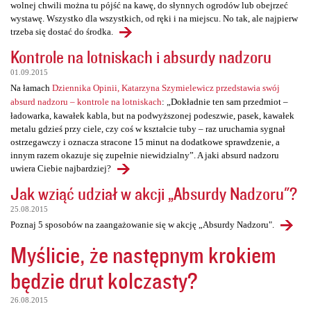
wolnej chwili można tu pójść na kawę, do słynnych ogrodów lub obejrzeć
wystawę. Wszystko dla wszystkich, od ręki i na miejscu. No tak, ale najpierw
trzeba się dostać do środka.
Kontrole na lotniskach i absurdy nadzoru
01.09.2015
Na łamach
Dziennika Opinii, Katarzyna Szymielewicz przedstawia swój
absurd nadzoru – kontrole na lotniskach
: „Dokładnie ten sam przedmiot –
ładowarka, kawałek kabla, but na podwyższonej podeszwie, pasek, kawałek
metalu gdzieś przy ciele, czy coś w kształcie tuby – raz uruchamia sygnał
ostrzegawczy i oznacza stracone 15 minut na dodatkowe sprawdzenie, a
innym razem okazuje się zupełnie niewidzialny”. A jaki absurd nadzoru
uwiera Ciebie najbardziej?
Jak wziąć udział w akcji „Absurdy Nadzoru"?
25.08.2015
Poznaj 5 sposobów na zaangażowanie się w akcję „Absurdy Nadzoru".
Myślicie, że następnym krokiem
będzie drut kolczasty?
26.08.2015