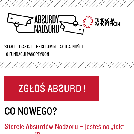
Przejdź
do
treści
START
O AKCJI
REGULAMIN
AKTUALNOŚCI
O FUNDACJI PANOPTYKON
CO NOWEGO?
Starcie Absurdów Nadzoru – jesteś na „tak”