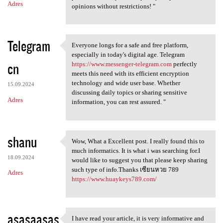
Adres
opinions without restrictions! "
Telegram
Everyone longs for a safe and free platform,
Everyone longs for a safe and
especially in today's digital age. Telegram
cn
https://www.messenger-telegram.com
perfectly
meets this need with its efficient encryption
technology and wide user base. Whether
15.09.2024
discussing daily topics or sharing sensitive
Adres
information, you can rest assured. "
shanu
Wow, What a Excellent post. I really found this to
Wow, What a Excellent post. I
much informatics. It is what i was searching for.I
18.09.2024
would like to suggest you that please keep sharing
such type of info.Thanks เซียนหวย 789
Adres
https://www.huaykeys789.com/
asasaasas
I have read your article, it is very informative and