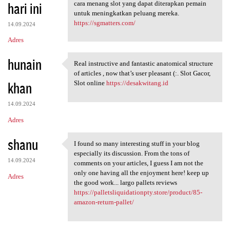
hari ini
cara menang slot yang dapat diterapkan pemain
untuk meningkatkan peluang mereka.
https://sgmatters.com/
14.09.2024
Adres
hunain
Real instructive and fantastic anatomical structure
Real instructive and
of articles , now that’s user pleasant (:. Slot Gacor,
khan
Slot online
https://desakwitang.id
14.09.2024
Adres
shanu
I found so many interesting stuff in your blog
I found so many interesting
especially its discussion. From the tons of
14.09.2024
comments on your articles, I guess I am not the
only one having all the enjoyment here! keep up
Adres
the good work... largo pallets reviews
https://palletsliquidationpty.store/product/85-
amazon-return-pallet/