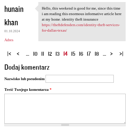
hunain
Hello, this weekend is good for me, since this time
Hello, this weekend is good
i am reading this enormous informative article here
khan
at my home. identity theft insurance
https://theftdefenders.com/identity-theft-services-
for-dallas-texas/
01.10.2024
Adres
S
…
10
11
12
13
14
15
16
17
18
…
t
Dodaj komentarz
r
o
Nazwisko lub pseudonim
n
y
Treść Twojego komentarza
*