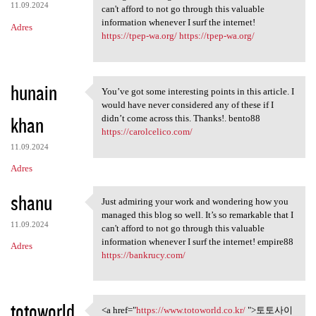
11.09.2024
can't afford to not go through this valuable
information whenever I surf the internet!
Adres
https://tpep-wa.org/
https://tpep-wa.org/
hunain
You’ve got some interesting points in this article. I
You’ve got some interesting
would have never considered any of these if I
khan
didn’t come across this. Thanks!. bento88
https://carolcelico.com/
11.09.2024
Adres
shanu
Just admiring your work and wondering how you
Just admiring your work and
managed this blog so well. It’s so remarkable that I
11.09.2024
can't afford to not go through this valuable
information whenever I surf the internet! empire88
Adres
https://bankrucy.com/
totoworld
<a href="
https://www.totoworld.co.kr/
">토토사이