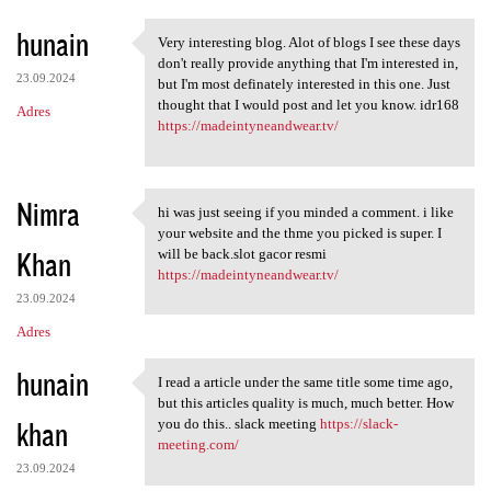
hunain
Very interesting blog. Alot of blogs I see these days
Very interesting blog. Alot
don't really provide anything that I'm interested in,
23.09.2024
but I'm most definately interested in this one. Just
thought that I would post and let you know. idr168
Adres
https://madeintyneandwear.tv/
Nimra
hi was just seeing if you minded a comment. i like
hi was just seeing if you
your website and the thme you picked is super. I
Khan
will be back.slot gacor resmi
https://madeintyneandwear.tv/
23.09.2024
Adres
hunain
I read a article under the same title some time ago,
I read a article under the
but this articles quality is much, much better. How
khan
you do this.. slack meeting
https://slack-
meeting.com/
23.09.2024