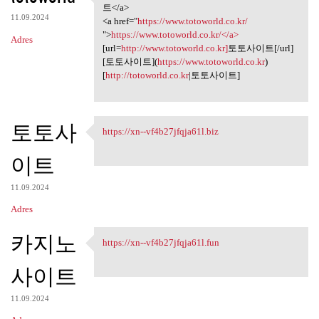
<a href="https://www
트</a>
11.09.2024
<a href="
https://www.totoworld.co.kr/
">
https://www.totoworld.co.kr/</a>
Adres
[url=
http://www.totoworld.co.kr]
토토사이트[/url]
[토토사이트](
https://www.totoworld.co.kr
)
[
http://totoworld.co.kr
|토토사이트]
토토사
https://xn--vf4b27jfqja61l.biz
https://xn--vf4b27jfqja61l
이트
11.09.2024
Adres
카지노
https://xn--vf4b27jfqja61l.fun
https://xn--vf4b27jfqja61l
사이트
11.09.2024