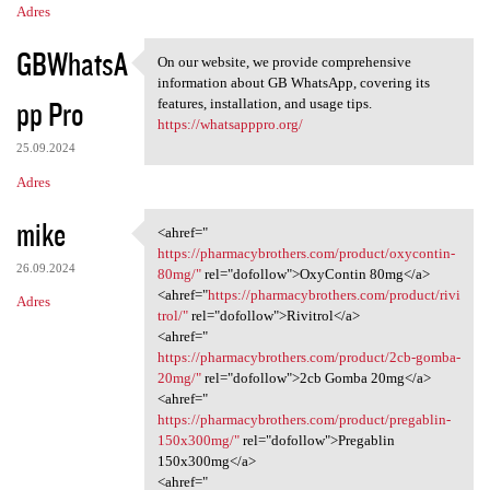
Adres
GBWhatsA
On our website, we provide comprehensive
On our website, we provide
information about GB WhatsApp, covering its
pp Pro
features, installation, and usage tips.
https://whatsapppro.org/
25.09.2024
Adres
mike
<ahref="
<ahref=" https:/
https://pharmacybrothers.com/product/oxycontin-
26.09.2024
80mg/"
rel="dofollow">OxyContin 80mg</a>
<ahref="
https://pharmacybrothers.com/product/rivi
Adres
trol/"
rel="dofollow">Rivitrol</a>
<ahref="
https://pharmacybrothers.com/product/2cb-gomba-
20mg/"
rel="dofollow">2cb Gomba 20mg</a>
<ahref="
https://pharmacybrothers.com/product/pregablin-
150x300mg/"
rel="dofollow">Pregablin
150x300mg</a>
<ahref="