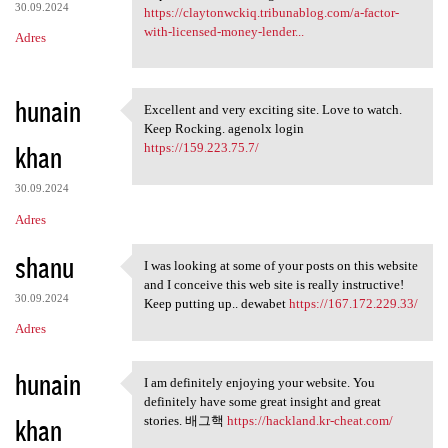
30.09.2024
https://claytonwckiq.tribunablog.com/a-factor-
with-licensed-money-lender...
Adres
hunain
Excellent and very exciting site. Love to watch.
Excellent and very exciting
Keep Rocking. agenolx login
khan
https://159.223.75.7/
30.09.2024
Adres
shanu
I was looking at some of your posts on this website
I was looking at some of your
and I conceive this web site is really instructive!
30.09.2024
Keep putting up.. dewabet
https://167.172.229.33/
Adres
hunain
I am definitely enjoying your website. You
I am definitely enjoying your
definitely have some great insight and great
khan
stories. 배그핵
https://hackland.kr-cheat.com/