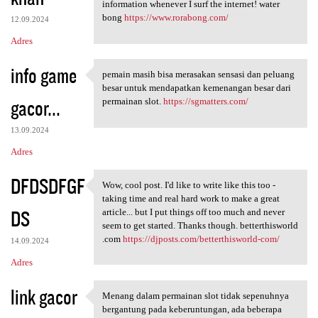
information whenever I surf the internet! water
bong
https://www.rorabong.com/
12.09.2024
Adres
info game
pemain masih bisa merasakan sensasi dan peluang
pemain masih bisa merasakan
besar untuk mendapatkan kemenangan besar dari
gacor...
permainan slot.
https://sgmatters.com/
13.09.2024
Adres
DFDSDFGF
Wow, cool post. I'd like to write like this too -
Wow, cool post. I'd like to
taking time and real hard work to make a great
DS
article... but I put things off too much and never
seem to get started. Thanks though. betterthisworld
.com
https://djposts.com/betterthisworld-com/
14.09.2024
Adres
link gacor
Menang dalam permainan slot tidak sepenuhnya
Menang dalam permainan slot
bergantung pada keberuntungan, ada beberapa