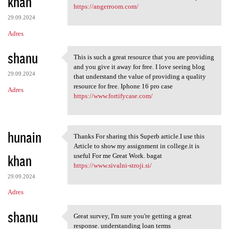
khan
https://angerroom.com/
29.09.2024
Adres
shanu
This is such a great resource that you are providing
This is such a great resource
and you give it away for free. I love seeing blog
29.09.2024
that understand the value of providing a quality
resource for free. Iphone 16 pro case
Adres
https://www.fortifycase.com/
hunain
Thanks For sharing this Superb article.I use this
Thanks For sharing this
Article to show my assignment in college.it is
khan
useful For me Great Work. bagat
https://www.sivalni-stroji.si/
29.09.2024
Adres
shanu
Great survey, I'm sure you're getting a great
Great survey, I'm sure you're
response. understanding loan terms