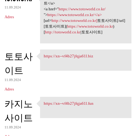
<a href="https://www
트</a>
11.09.2024
<a href="
https://www.totoworld.co.kr/
">
https://www.totoworld.co.kr/</a>
Adres
[url=
http://www.totoworld.co.kr]
토토사이트[/url]
[토토사이트](
https://www.totoworld.co.kr
)
[
http://totoworld.co.kr
|토토사이트]
토토사
https://xn--vf4b27jfqja61l.biz
https://xn--vf4b27jfqja61l
이트
11.09.2024
Adres
카지노
https://xn--vf4b27jfqja61l.fun
https://xn--vf4b27jfqja61l
사이트
11.09.2024