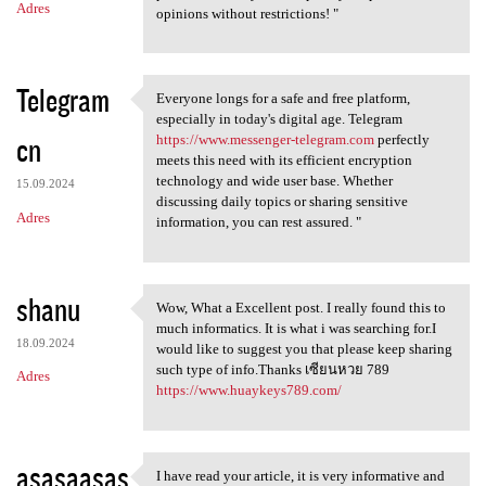
Adres
opinions without restrictions! "
Telegram
Everyone longs for a safe and free platform,
Everyone longs for a safe and
especially in today's digital age. Telegram
cn
https://www.messenger-telegram.com
perfectly
meets this need with its efficient encryption
technology and wide user base. Whether
15.09.2024
discussing daily topics or sharing sensitive
Adres
information, you can rest assured. "
shanu
Wow, What a Excellent post. I really found this to
Wow, What a Excellent post. I
much informatics. It is what i was searching for.I
18.09.2024
would like to suggest you that please keep sharing
such type of info.Thanks เซียนหวย 789
Adres
https://www.huaykeys789.com/
asasaasas
I have read your article, it is very informative and