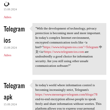
ن
15.09.2024
Adres
Telegram
"With the development of technology, privacy
"With the development of
protection is becoming more and more important.
ios
In today's complex Internet environment,
encrypted communication tools like <a
href="
https://www.telegram-ios.com">Telegram
中
15.09.2024
文</a>
https://www.telegram-ios.com
are
Adres
undoubtedly a good choice for information
security. Are you still using other unsafe
communication software?"
Telegram
In today's world where information control is
In today's world where
becoming increasingly strict, Telegram's
apk
https://www.messenger-telegram.com/blogs/78
end-to-end encryption allows people to speak
freely and share information without worries. This
15.09.2024
platform allows you to express your personal