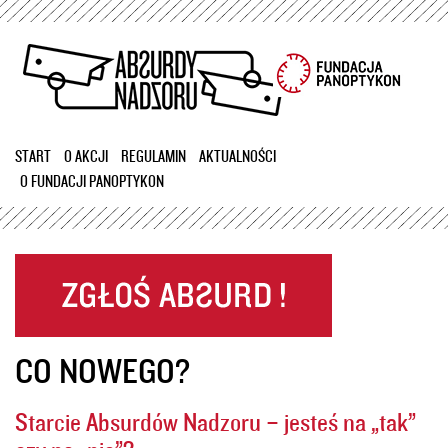
Przejdź
do
treści
START
O AKCJI
REGULAMIN
AKTUALNOŚCI
O FUNDACJI PANOPTYKON
CO NOWEGO?
Starcie Absurdów Nadzoru – jesteś na „tak”