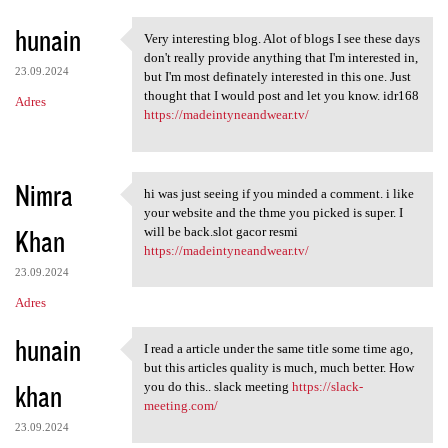
hunain
Very interesting blog. Alot of blogs I see these days
Very interesting blog. Alot
don't really provide anything that I'm interested in,
23.09.2024
but I'm most definately interested in this one. Just
thought that I would post and let you know. idr168
Adres
https://madeintyneandwear.tv/
Nimra
hi was just seeing if you minded a comment. i like
hi was just seeing if you
your website and the thme you picked is super. I
Khan
will be back.slot gacor resmi
https://madeintyneandwear.tv/
23.09.2024
Adres
hunain
I read a article under the same title some time ago,
I read a article under the
but this articles quality is much, much better. How
khan
you do this.. slack meeting
https://slack-
meeting.com/
23.09.2024