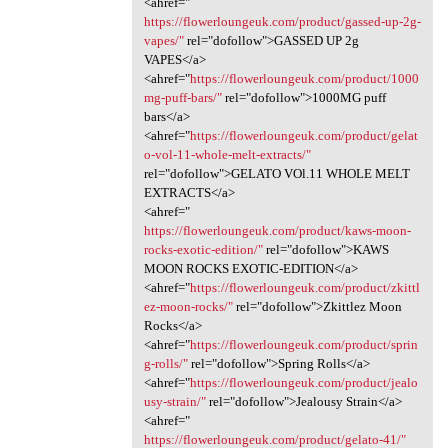
<ahref="
https://flowerloungeuk.com/product/gassed-up-2g-
vapes/"
rel="dofollow">GASSED UP 2g
VAPES</a>
<ahref="
https://flowerloungeuk.com/product/1000
mg-puff-bars/"
rel="dofollow">1000MG puff
bars</a>
<ahref="
https://flowerloungeuk.com/product/gelat
o-vol-11-whole-melt-extracts/"
rel="dofollow">GELATO VOl.11 WHOLE MELT
EXTRACTS</a>
<ahref="
https://flowerloungeuk.com/product/kaws-moon-
rocks-exotic-edition/"
rel="dofollow">KAWS
MOON ROCKS EXOTIC-EDITION</a>
<ahref="
https://flowerloungeuk.com/product/zkittl
ez-moon-rocks/"
rel="dofollow">Zkittlez Moon
Rocks</a>
<ahref="
https://flowerloungeuk.com/product/sprin
g-rolls/"
rel="dofollow">Spring Rolls</a>
<ahref="
https://flowerloungeuk.com/product/jealo
usy-strain/"
rel="dofollow">Jealousy Strain</a>
<ahref="
https://flowerloungeuk.com/product/gelato-41/"