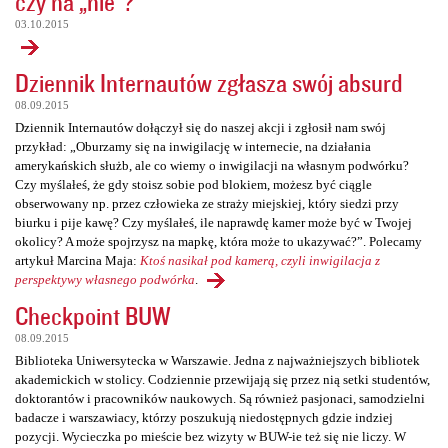
czy na „nie”?
03.10.2015
Dziennik Internautów zgłasza swój absurd
08.09.2015
Dziennik Internautów dołączył się do naszej akcji i zgłosił nam swój
przykład: „Oburzamy się na inwigilację w internecie, na działania
amerykańskich służb, ale co wiemy o inwigilacji na własnym podwórku?
Czy myślałeś, że gdy stoisz sobie pod blokiem, możesz być ciągle
obserwowany np. przez człowieka ze straży miejskiej, który siedzi przy
biurku i pije kawę? Czy myślałeś, ile naprawdę kamer może być w Twojej
okolicy? A może spojrzysz na mapkę, która może to ukazywać?”. Polecamy
artykuł Marcina Maja:
Ktoś nasikał pod kamerą, czyli inwigilacja z
perspektywy własnego podwórka
.
Checkpoint BUW
08.09.2015
Biblioteka Uniwersytecka w Warszawie. Jedna z najważniejszych bibliotek
akademickich w stolicy. Codziennie przewijają się przez nią setki studentów,
doktorantów i pracowników naukowych. Są również pasjonaci, samodzielni
badacze i warszawiacy, którzy poszukują niedostępnych gdzie indziej
pozycji. Wycieczka po mieście bez wizyty w BUW-ie też się nie liczy. W