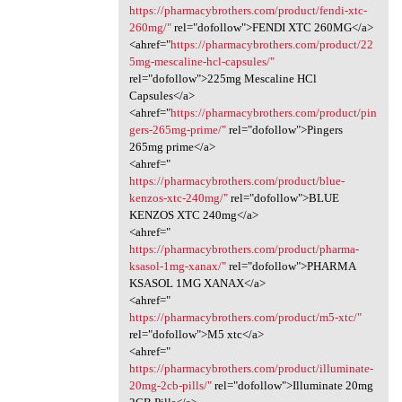
https://pharmacybrothers.com/product/fendi-xtc-
260mg/"
rel="dofollow">FENDI XTC 260MG</a>
<ahref="
https://pharmacybrothers.com/product/22
5mg-mescaline-hcl-capsules/"
rel="dofollow">225mg Mescaline HCl
Capsules</a>
<ahref="
https://pharmacybrothers.com/product/pin
gers-265mg-prime/"
rel="dofollow">Pingers
265mg prime</a>
<ahref="
https://pharmacybrothers.com/product/blue-
kenzos-xtc-240mg/"
rel="dofollow">BLUE
KENZOS XTC 240mg</a>
<ahref="
https://pharmacybrothers.com/product/pharma-
ksasol-1mg-xanax/"
rel="dofollow">PHARMA
KSASOL 1MG XANAX</a>
<ahref="
https://pharmacybrothers.com/product/m5-xtc/"
rel="dofollow">M5 xtc</a>
<ahref="
https://pharmacybrothers.com/product/illuminate-
20mg-2cb-pills/"
rel="dofollow">Illuminate 20mg