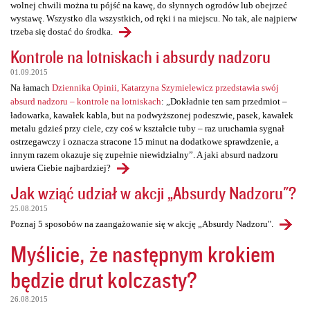
wolnej chwili można tu pójść na kawę, do słynnych ogrodów lub obejrzeć
wystawę. Wszystko dla wszystkich, od ręki i na miejscu. No tak, ale najpierw
trzeba się dostać do środka.
Kontrole na lotniskach i absurdy nadzoru
01.09.2015
Na łamach
Dziennika Opinii, Katarzyna Szymielewicz przedstawia swój
absurd nadzoru – kontrole na lotniskach
: „Dokładnie ten sam przedmiot –
ładowarka, kawałek kabla, but na podwyższonej podeszwie, pasek, kawałek
metalu gdzieś przy ciele, czy coś w kształcie tuby – raz uruchamia sygnał
ostrzegawczy i oznacza stracone 15 minut na dodatkowe sprawdzenie, a
innym razem okazuje się zupełnie niewidzialny”. A jaki absurd nadzoru
uwiera Ciebie najbardziej?
Jak wziąć udział w akcji „Absurdy Nadzoru"?
25.08.2015
Poznaj 5 sposobów na zaangażowanie się w akcję „Absurdy Nadzoru".
Myślicie, że następnym krokiem
będzie drut kolczasty?
26.08.2015