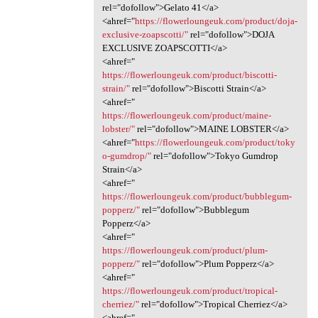
rel="dofollow">Gelato 41</a>
<ahref="
https://flowerloungeuk.com/product/doja-
exclusive-zoapscotti/"
rel="dofollow">DOJA
EXCLUSIVE ZOAPSCOTTI</a>
<ahref="
https://flowerloungeuk.com/product/biscotti-
strain/"
rel="dofollow">Biscotti Strain</a>
<ahref="
https://flowerloungeuk.com/product/maine-
lobster/"
rel="dofollow">MAINE LOBSTER</a>
<ahref="
https://flowerloungeuk.com/product/toky
o-gumdrop/"
rel="dofollow">Tokyo Gumdrop
Strain</a>
<ahref="
https://flowerloungeuk.com/product/bubblegum-
popperz/"
rel="dofollow">Bubblegum
Popperz</a>
<ahref="
https://flowerloungeuk.com/product/plum-
popperz/"
rel="dofollow">Plum Popperz</a>
<ahref="
https://flowerloungeuk.com/product/tropical-
cherriez/"
rel="dofollow">Tropical Cherriez</a>
<ahref="