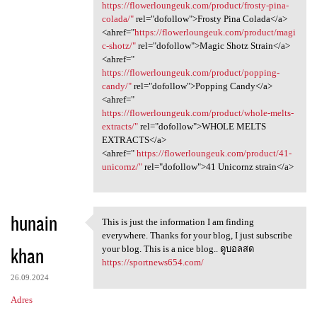
https://flowerloungeuk.com/product/frosty-pina-
colada/"
rel="dofollow">Frosty Pina Colada</a>
<ahref="
https://flowerloungeuk.com/product/magi
c-shotz/"
rel="dofollow">Magic Shotz Strain</a>
<ahref="
https://flowerloungeuk.com/product/popping-
candy/"
rel="dofollow">Popping Candy</a>
<ahref="
https://flowerloungeuk.com/product/whole-melts-
extracts/"
rel="dofollow">WHOLE MELTS
EXTRACTS</a>
<ahref="
https://flowerloungeuk.com/product/41-
unicornz/"
rel="dofollow">41 Unicornz strain</a>
hunain
This is just the information I am finding
This is just the information
everywhere. Thanks for your blog, I just subscribe
khan
your blog. This is a nice blog.. ดูบอลสด
https://sportnews654.com/
26.09.2024
Adres