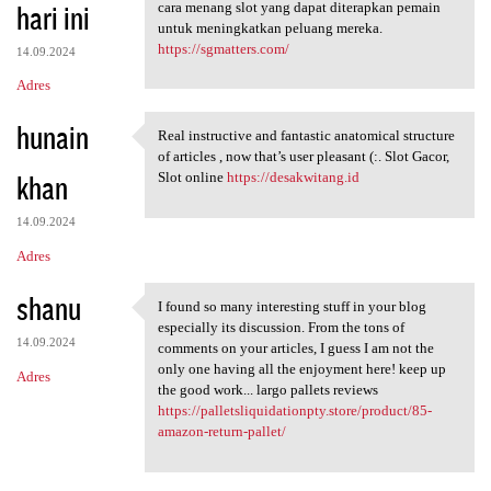
hari ini
cara menang slot yang dapat diterapkan pemain
untuk meningkatkan peluang mereka.
https://sgmatters.com/
14.09.2024
Adres
hunain
Real instructive and fantastic anatomical structure
Real instructive and
of articles , now that’s user pleasant (:. Slot Gacor,
khan
Slot online
https://desakwitang.id
14.09.2024
Adres
shanu
I found so many interesting stuff in your blog
I found so many interesting
especially its discussion. From the tons of
14.09.2024
comments on your articles, I guess I am not the
only one having all the enjoyment here! keep up
Adres
the good work... largo pallets reviews
https://palletsliquidationpty.store/product/85-
amazon-return-pallet/