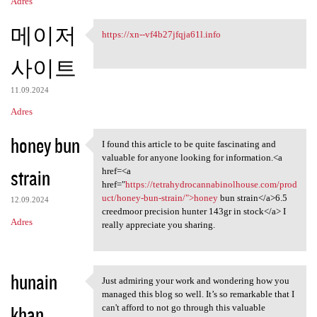
Adres
메이저
https://xn--vf4b27jfqja61l.info
https://xn--vf4b27jfqja61l
사이트
11.09.2024
Adres
honey bun
I found this article to be quite fascinating and
I found this article to be
valuable for anyone looking for information.<a
strain
href=<a
href="
https://tetrahydrocannabinolhouse.com/prod
uct/honey-bun-strain/">honey
bun strain</a>6.5
12.09.2024
creedmoor precision hunter 143gr in stock</a> I
Adres
really appreciate you sharing.
hunain
Just admiring your work and wondering how you
Just admiring your work and
managed this blog so well. It’s so remarkable that I
khan
can't afford to not go through this valuable