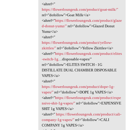
<ahref="
https://flowerloungeuk.com/product/goat-milk/"
rel="dofollow">Goat Milk</a>
<ahref="
https://flowerloungeuk.com/product/glaze
d-donut-yumz/"
rel="dofollow">Glazed Donut
Yumz</a>
<ahref="
https://flowerloungeuk.com/product/yellow-
zkittles/"
rel="dofollow">Yellow Zkittles</a>
<ahref="
https://flowerloungeuk.com/product/elites
-switch-1g
…disposable-vapes/"
rel="dofollow">ELITES SWITCH - 1G
DISTILLATE DUAL CHAMBER DISPOSABLE
VAPES</a>
<ahref="
https://flowerloungeuk.com/product/dope-1g-
vapes/"
rel="dofollow">DOPE 1g VAPES</a>
<ahref="
https://flowerloungeuk.com/product/expe
nsive-shit-1g-vapes/"
rel="dofollow">EXPENSIVE
SHIT 1g VAPES</a>
<ahref="
https://flowerloungeuk.com/product/cali-
company-1g-vapes/"
rel="dofollow">CALI
COMPANY 1g VAPES</a>