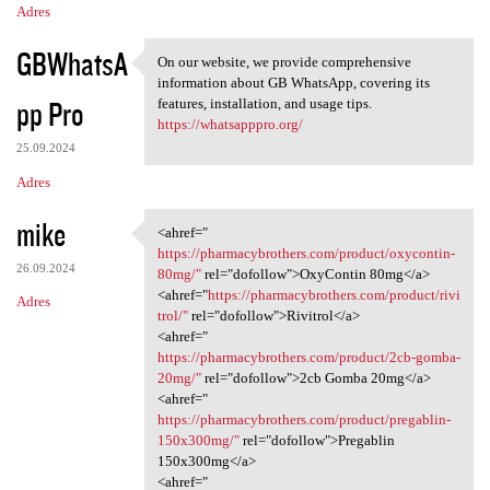
Adres
GBWhatsA
On our website, we provide comprehensive
On our website, we provide
information about GB WhatsApp, covering its
pp Pro
features, installation, and usage tips.
https://whatsapppro.org/
25.09.2024
Adres
mike
<ahref="
<ahref=" https:/
https://pharmacybrothers.com/product/oxycontin-
26.09.2024
80mg/"
rel="dofollow">OxyContin 80mg</a>
<ahref="
https://pharmacybrothers.com/product/rivi
Adres
trol/"
rel="dofollow">Rivitrol</a>
<ahref="
https://pharmacybrothers.com/product/2cb-gomba-
20mg/"
rel="dofollow">2cb Gomba 20mg</a>
<ahref="
https://pharmacybrothers.com/product/pregablin-
150x300mg/"
rel="dofollow">Pregablin
150x300mg</a>
<ahref="