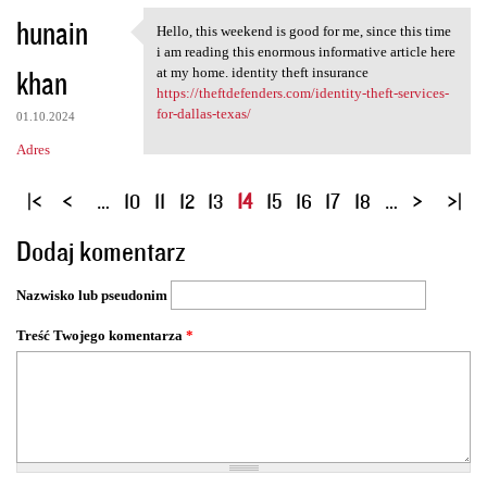
hunain
Hello, this weekend is good for me, since this time
Hello, this weekend is good
i am reading this enormous informative article here
khan
at my home. identity theft insurance
https://theftdefenders.com/identity-theft-services-
for-dallas-texas/
01.10.2024
Adres
S
…
10
11
12
13
14
15
16
17
18
…
t
Dodaj komentarz
r
o
Nazwisko lub pseudonim
n
y
Treść Twojego komentarza
*