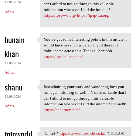
11.09.2024
can't afford to not go through this valuable
information whenever I surf the internet!
Adres
https://tpep-wa.org/
https://tpep-wa.org/
hunain
You’ve got some interesting points in this article. I
You’ve got some interesting
would have never considered any of these if I
khan
didn’t come across this. Thanks!. bento88
https://carolcelico.com/
11.09.2024
Adres
shanu
Just admiring your work and wondering how you
Just admiring your work and
managed this blog so well. It’s so remarkable that I
11.09.2024
can't afford to not go through this valuable
information whenever I surf the internet! empire88
Adres
https://bankrucy.com/
totoworld
<a href="
https://www.totoworld.co.kr/
">토토사이