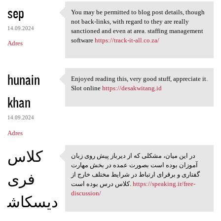
sep
You may be permitted to blog post details, though
You may be permitted to blog
not back-links, with regard to they are really
14.09.2024
sanctioned and even at area. staffing management
software
https://track-it-all.co.za/
Adres
hunain
Enjoyed reading this, very good stuff, appreciate it.
Enjoyed reading this, very
Slot online
https://desakwitang.id
khan
14.09.2024
Adres
کلاس
در این میان، مشکلی که از دیرباز پیش روی زبان
در این میان، مشکلی که از
آموزان بوده است بصورت عمده در بخش مهارت
فری
گفتاری و برقرای ارتباط در شرایط مختلف خارج از
کلاس درس بوده است.
https://speaking.ir/free-
discussion/
دیسکاش