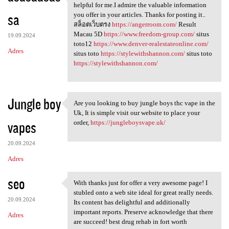
I have read your article, it
helpful for me.I admire the valuable information
sa
you offer in your articles. Thanks for posting it..
สล็อตเว็บตรง
https://angerroom.com/
Result
Macau 5D
https://www.freedom-group.com/
situs
19.09.2024
toto12
https://www.denver-realestateonline.com/
Adres
situs toto
https://stylewithshannon.com/
situs toto
https://stylewithshannon.com/
Jungle boy
Are you looking to buy jungle boys thc vape in the
Are you looking to buy jungle
Uk, It is simple visit our website to place your
vapes
order,
https://jungleboysvape.uk/
20.09.2024
Adres
seo
With thanks just for offer a very awesome page! I
With thanks just for offer a
stubled onto a web site ideal for great really needs.
20.09.2024
Its content has delightful and additionally
important reports. Preserve acknowledge that there
Adres
are succeed! best drug rehab in fort worth