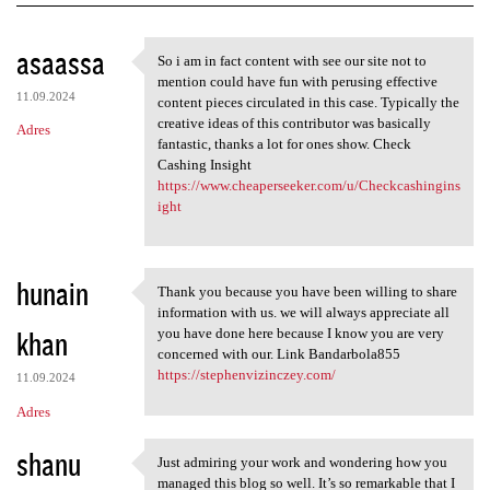
K
asaassa
So i am in fact content with see our site not to
So i am in fact content with
o
mention could have fun with perusing effective
11.09.2024
m
content pieces circulated in this case. Typically the
creative ideas of this contributor was basically
Adres
e
fantastic, thanks a lot for ones show. Check
n
Cashing Insight
https://www.cheaperseeker.com/u/Checkcashingins
t
ight
a
r
hunain
z
Thank you because you have been willing to share
Thank you because you have
information with us. we will always appreciate all
e
khan
you have done here because I know you are very
concerned with our. Link Bandarbola855
https://stephenvizinczey.com/
11.09.2024
Adres
shanu
Just admiring your work and wondering how you
Just admiring your work and
managed this blog so well. It’s so remarkable that I