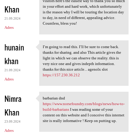
visitors here's the easiest way to thank you so much
Khan
in your effort and hard work, which unfortunately
is the reason why I will be touring the location day
to day, in need of different, appealing advice.
21.09.2024
Countless, bless you!
Adres
hunain
I’m going to read this. I’ll be sure to come back.
I’m going to read this. I’ll
thanks for sharing. and also This article gives the
khan
light in which we can observe the reality. this is
very nice one and gives indepth information.
thanks for this nice article... agenolx slot
21.09.2024
https://157.230.36.212
Adres
Nimra
barbarian dnd
barbarian dnd https://www
https://www.norsefoundry.com/blogs/news/how-to-
Khan
build-barbarians
I was reading some of your
content on this website and I conceive this internet
site is really informative ! Keep on putting up.
23.09.2024
Adres