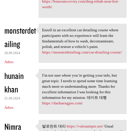
https://brazosrecovery.com/drug-rehab-near-fort-
worth/
monsterdet
Enroll in an excellent car detailing course where
Enroll in an excellent car
participants with no experience will learn the
ailing
fundamentals of how to wash, decontaminate,
polish, and restore a vehicle’s paint.
https://monsterdetailing.com/car-detailing-course/
20.09.2024
Adres
hunain
I’m not sure where you’re getting your info, but
I’m not sure where you’re
great topic. I needs to spend some time learning
khan
much more or understanding more. Thanks for
excellent information I was looking for this
information for my mission. 데이트 대행
21.09.2024
https://daehaengpro.com/
Adres
Nimra
발로란트 대리
https://valorantpro.net/
Usual
발로란트 대리 https://valorantpro