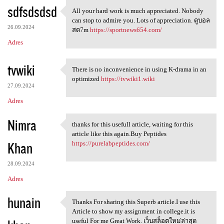
sdfsdsdsd
All your hard work is much appreciated. Nobody
All your hard work is much
can stop to admire you. Lots of appreciation. ดูบอล
26.09.2024
สด7m
https://sportnews654.com/
Adres
tvwiki
There is no inconvenience in using K-drama in an
There is no inconvenience in
optimized
https://tvwiki1.wiki
27.09.2024
Adres
Nimra
thanks for this usefull article, waiting for this
thanks for this usefull
article like this again.Buy Peptides
Khan
https://purelabpeptides.com/
28.09.2024
Adres
hunain
Thanks For sharing this Superb article.I use this
Thanks For sharing this
Article to show my assignment in college.it is
useful For me Great Work. เว็บสล็อตใหม่ล่าสุด