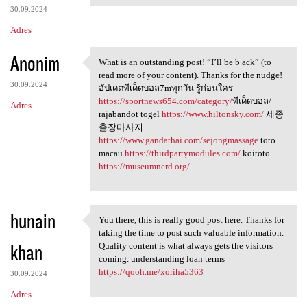
30.09.2024
Adres
Anonim
What is an outstanding post! “I’ll be b ack” (to
What is an outstanding post!
read more of your content). Thanks for the nudge!
30.09.2024
อัปเดตทีเด็ดบอล7mทุกวัน รู้ก่อนใคร
https://sportnews654.com/category/
ทีเด็ดบอล/
Adres
rajabandot togel
https://www.hiltonsky.com/
세종
출장마사지
https://www.gandathai.com/sejongmassage
toto
macau
https://thirdpartymodules.com/
koitoto
https://museumnerd.org/
hunain
You there, this is really good post here. Thanks for
You there, this is really
taking the time to post such valuable information.
khan
Quality content is what always gets the visitors
coming. understanding loan terms
https://qooh.me/xoriha5363
30.09.2024
Adres