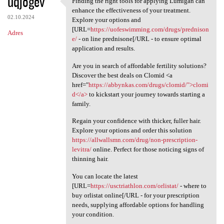
uqjogev
Finding the right tools for applying Lumigan can
Finding the right tools for
enhance the effectiveness of your treatment.
02.10.2024
Explore your options and
[URL=
https://uofeswimming.com/drugs/prednison
Adres
e/
- on line prednisone[/URL - to ensure optimal
application and results.
Are you in search of affordable fertility solutions?
Discover the best deals on Clomid <a
href="
https://abbynkas.com/drugs/clomid/">clomi
d</a>
to kickstart your journey towards starting a
family.
Regain your confidence with thicker, fuller hair.
Explore your options and order this solution
https://allwallsmn.com/drug/non-prescription-
levitra/
online. Perfect for those noticing signs of
thinning hair.
You can locate the latest
[URL=
https://usctriathlon.com/orlistat/
- where to
buy orlistat online[/URL - for your prescription
needs, supplying affordable options for handling
your condition.