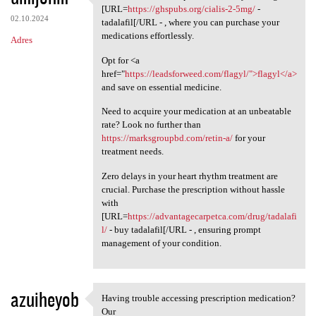
Discover affordable options
[URL=
https://ghspubs.org/cialis-2-5mg/
-
02.10.2024
tadalafil[/URL - , where you can purchase your
medications effortlessly.
Adres
Opt for <a
href="
https://leadsforweed.com/flagyl/">flagyl</a>
and save on essential medicine.
Need to acquire your medication at an unbeatable
rate? Look no further than
https://marksgroupbd.com/retin-a/
for your
treatment needs.
Zero delays in your heart rhythm treatment are
crucial. Purchase the prescription without hassle
with
[URL=
https://advantagecarpetca.com/drug/tadalafi
l/
- buy tadalafil[/URL - , ensuring prompt
management of your condition.
azuiheyob
Having trouble accessing prescription medication?
Having trouble accessing
Our