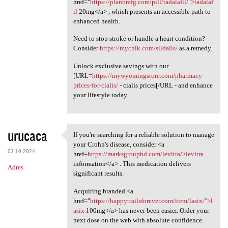
href="
https://planbmfg.com/pill/tadalafil/">tadalaf
il
20mg</a> , which presents an accessible path to
enhanced health.
Need to stop stroke or handle a heart condition?
Consider
https://mychik.com/sildalis/
as a remedy.
Unlock exclusive savings with our
[URL=
https://mywyomingstore.com/pharmacy-
prices-for-cialis/
- cialis prices[/URL - and enhance
your lifestyle today.
urucaca
If you're searching for a reliable solution to manage
If you're searching for a
your Crohn's disease, consider <a
02.10.2024
href=
https://marksgroupbd.com/levitra/>levitra
information</a> . This medication delivers
Adres
significant results.
Acquiring branded <a
href="
https://happytrailsforever.com/item/lasix/">l
asix
100mg</a> has never been easier. Order your
next dose on the web with absolute confidence.