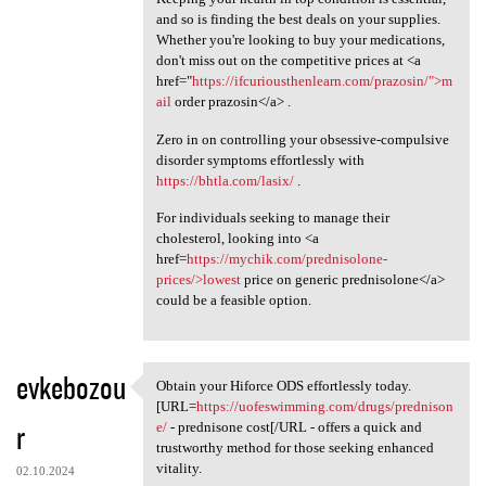
and so is finding the best deals on your supplies.
Whether you're looking to buy your medications,
don't miss out on the competitive prices at <a
href="
https://ifcuriousthenlearn.com/prazosin/">m
ail
order prazosin</a> .
Zero in on controlling your obsessive-compulsive
disorder symptoms effortlessly with
https://bhtla.com/lasix/
.
For individuals seeking to manage their
cholesterol, looking into <a
href=
https://mychik.com/prednisolone-
prices/>lowest
price on generic prednisolone</a>
could be a feasible option.
evkebozou
Obtain your Hiforce ODS effortlessly today.
Obtain your Hiforce ODS
[URL=
https://uofeswimming.com/drugs/prednison
r
e/
- prednisone cost[/URL - offers a quick and
trustworthy method for those seeking enhanced
vitality.
02.10.2024