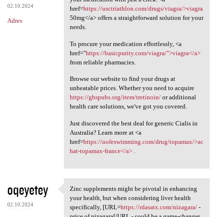
02.10.2024
href=
https://usctriathlon.com/drugs/viagra/>viagra
50mg</a> offers a straightforward solution for your
Adres
needs.
To procure your medication effortlessly, <a
href="
https://basicpurity.com/viagra/">viagra</a>
from reliable pharmacies.
Browse our website to find your drugs at
unbeatable prices. Whether you need to acquire
https://ghspubs.org/item/tretinoin/
or additional
health care solutions, we've got you covered.
Just discovered the best deal for generic Cialis in
Australia? Learn more at <a
href=
https://uofeswimming.com/drug/topamax/>ac
hat-topamax-france</a>
.
oqeyetey
Zinc supplements might be pivotal in enhancing
Zinc supplements might be
your health, but when considering liver health
02.10.2024
specifically, [URL=
https://rdasatx.com/nizagara/
-
price of nizagara[/URL - could be a game-changer.