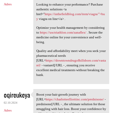
Adres
Looking to enhance your performance? Purchase
authentic solutions <a
href="
https://inthefieldblog.com/item/viagra/">bu
y
viagra on line</a> .
Optimize your health management by considering
to
https://usctriathlon.com/zanaflex/
. Secure the
medicine online for your convenience and well-
being.
Quality and affordability meet when you seek your
pharmaceutical needs
[URL=
https://downtowndrugofhillsboro.com/vasta
rel/
- vastarel[/URL - , ensuring you receive
excellent medical treatments without breaking the
bank.
oqireukeya
Boost your hair growth journey with
Boost your hair growth
[URL=
https://charlotteelliottinc.com/prednisone/
-
02.10.2024
prednisone[/URL - , the ultimate solution for those
struggling with hair loss. Boost your confidence by
Adres