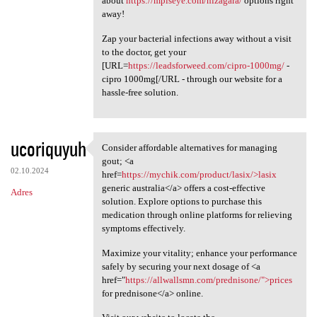
about
https://mplseye.com/nizagara/
options right
away!
Zap your bacterial infections away without a visit
to the doctor, get your
[URL=
https://leadsforweed.com/cipro-1000mg/
-
cipro 1000mg[/URL - through our website for a
hassle-free solution.
ucoriquyuh
Consider affordable alternatives for managing
Consider affordable
gout; <a
02.10.2024
href=
https://mychik.com/product/lasix/>lasix
generic australia</a> offers a cost-effective
Adres
solution. Explore options to purchase this
medication through online platforms for relieving
symptoms effectively.
Maximize your vitality; enhance your performance
safely by securing your next dosage of <a
href="
https://allwallsmn.com/prednisone/">prices
for prednisone</a> online.