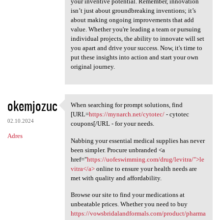
your inventive potential. Remember, innovation
isn’t just about groundbreaking inventions; it’s
about making ongoing improvements that add
value. Whether you're leading a team or pursuing
individual projects, the ability to innovate will set
you apart and drive your success. Now, it's time to
put these insights into action and start your own
original journey.
okemjozuc
When searching for prompt solutions, find
When searching for prompt
[URL=
https://mynarch.net/cytotec/
- cytotec
02.10.2024
coupons[/URL - for your needs.
Adres
Nabbing your essential medical supplies has never
been simpler. Procure unbranded <a
href="
https://uofeswimming.com/drug/levitra/">le
vitra</a>
online to ensure your health needs are
met with quality and affordability.
Browse our site to find your medications at
unbeatable prices. Whether you need to buy
https://vowsbridalandformals.com/product/pharma