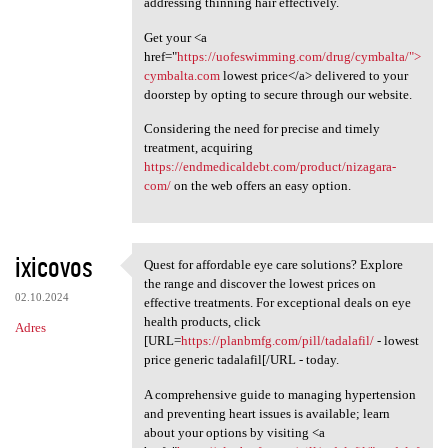
addressing thinning hair effectively.
Get your <a
href="
https://uofeswimming.com/drug/cymbalta/">
cymbalta.com
lowest price</a> delivered to your
doorstep by opting to secure through our website.
Considering the need for precise and timely
treatment, acquiring
https://endmedicaldebt.com/product/nizagara-
com/
on the web offers an easy option.
ixicovos
Quest for affordable eye care solutions? Explore
Quest for affordable eye care
the range and discover the lowest prices on
02.10.2024
effective treatments. For exceptional deals on eye
health products, click
Adres
[URL=
https://planbmfg.com/pill/tadalafil/
- lowest
price generic tadalafil[/URL - today.
A comprehensive guide to managing hypertension
and preventing heart issues is available; learn
about your options by visiting <a