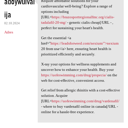
adoywuival
Require affordable solutions for your
Require affordable solutions
cardiovascular well-being? Explore a range of
ija
options including
[URL=
https://brazosportregionalfmc.org/cialis-
tadalafil-20-mg/
- generic cialis cheap[/URL - ,
02.10.2024
perfect for sustaining your heart's health.
Adres
Get the essential <a
href="
https://leadsforweed.com/nexium/">nexium
20 from usa</a> here, ensuring heart health is
prioritized efficiently and securely.
X-ray your options for wellness supplements and
uncover how to enhance your health. Buy your
https://uofeswimming.com/drug/propecia/
on the
web for cost-effective, convenient access.
Get relief from allergic rhinitis with a cost-effective
solution. Acquire
[URL=
https://uofeswimming.com/drug/vardenafil/
- where to buy vardenafil online in canada[/URL -
online for a hassle-free experience.