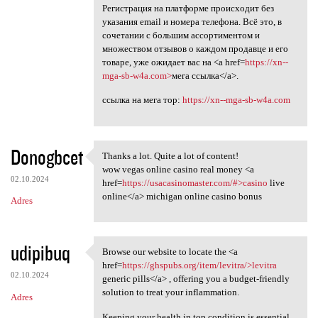
Регистрация на платформе происходит без
указания email и номера телефона. Всё это, в
сочетании с большим ассортиментом и
множеством отзывов о каждом продавце и его
товаре, уже ожидает вас на <a href=
https://xn--
mga-sb-w4a.com>
мега ссылка</a>.
ссылка на мега тор:
https://xn--mga-sb-w4a.com
Donogbcet
Thanks a lot. Quite a lot of content!
Thanks a lot. Quite a lot of
wow vegas online casino real money <a
02.10.2024
href=
https://usacasinomaster.com/#>casino
live
online</a> michigan online casino bonus
Adres
udipibuq
Browse our website to locate the <a
Browse our website to locate
href=
https://ghspubs.org/item/levitra/>levitra
02.10.2024
generic pills</a> , offering you a budget-friendly
solution to treat your inflammation.
Adres
Keeping your health in top condition is essential,