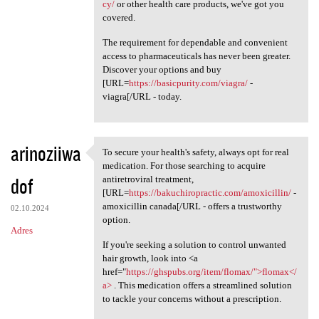
cy/
or other health care products, we've got you
covered.
The requirement for dependable and convenient
access to pharmaceuticals has never been greater.
Discover your options and buy
[URL=
https://basicpurity.com/viagra/
-
viagra[/URL - today.
arinoziiwa
To secure your health's safety, always opt for real
To secure your health's
medication. For those searching to acquire
dof
antiretroviral treatment,
[URL=
https://bakuchiropractic.com/amoxicillin/
-
amoxicillin canada[/URL - offers a trustworthy
02.10.2024
option.
Adres
If you're seeking a solution to control unwanted
hair growth, look into <a
href="
https://ghspubs.org/item/flomax/">flomax</
a>
. This medication offers a streamlined solution
to tackle your concerns without a prescription.