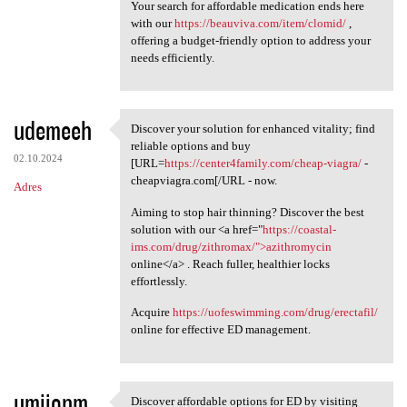
Your search for affordable medication ends here
with our
https://beauviva.com/item/clomid/
,
offering a budget-friendly option to address your
needs efficiently.
udemeeh
Discover your solution for enhanced vitality; find
Discover your solution for
reliable options and buy
02.10.2024
[URL=
https://center4family.com/cheap-viagra/
-
cheapviagra.com[/URL - now.
Adres
Aiming to stop hair thinning? Discover the best
solution with our <a href="
https://coastal-
ims.com/drug/zithromax/">azithromycin
online</a> . Reach fuller, healthier locks
effortlessly.
Acquire
https://uofeswimming.com/drug/erectafil/
online for effective ED management.
umijonm
Discover affordable options for ED by visiting