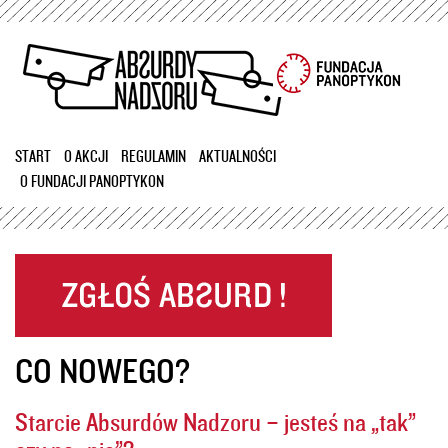
Przejdź
do
treści
START
O AKCJI
REGULAMIN
AKTUALNOŚCI
O FUNDACJI PANOPTYKON
CO NOWEGO?
Starcie Absurdów Nadzoru – jesteś na „tak”