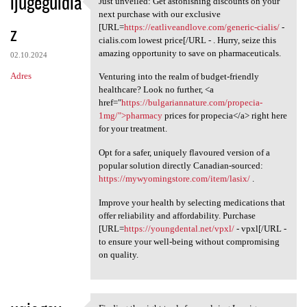
ijugeguidla
Just unveiled: Get astonishing discounts on your
Just unveiled: Get
o
next purchase with our exclusive
z
m
[URL=
https://eatliveandlove.com/generic-cialis/
-
cialis.com lowest price[/URL - . Hurry, seize this
e
amazing opportunity to save on pharmaceuticals.
02.10.2024
n
Adres
Venturing into the realm of budget-friendly
t
healthcare? Look no further, <a
href="
https://bulgariannature.com/propecia-
a
1mg/">pharmacy
prices for propecia</a> right here
r
for your treatment.
z
Opt for a safer, uniquely flavoured version of a
e
popular solution directly Canadian-sourced:
https://mywyomingstore.com/item/lasix/
.
Improve your health by selecting medications that
offer reliability and affordability. Purchase
[URL=
https://youngdental.net/vpxl/
- vpxl[/URL -
to ensure your well-being without compromising
on quality.