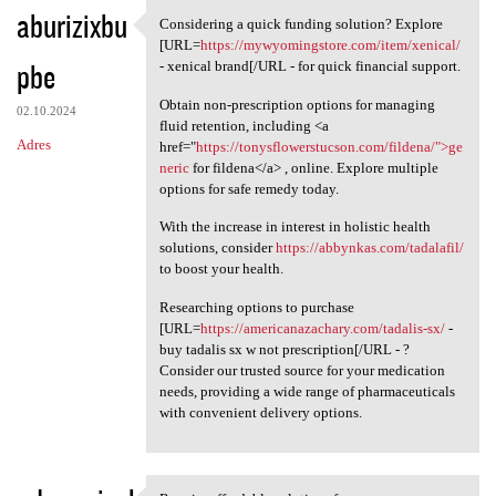
aburizixbu
Considering a quick funding solution? Explore
Considering a quick funding
[URL=
https://mywyomingstore.com/item/xenical/
pbe
- xenical brand[/URL - for quick financial support.
Obtain non-prescription options for managing
02.10.2024
fluid retention, including <a
Adres
href="
https://tonysflowerstucson.com/fildena/">ge
neric
for fildena</a> , online. Explore multiple
options for safe remedy today.
With the increase in interest in holistic health
solutions, consider
https://abbynkas.com/tadalafil/
to boost your health.
Researching options to purchase
[URL=
https://americanazachary.com/tadalis-sx/
-
buy tadalis sx w not prescription[/URL - ?
Consider our trusted source for your medication
needs, providing a wide range of pharmaceuticals
with convenient delivery options.