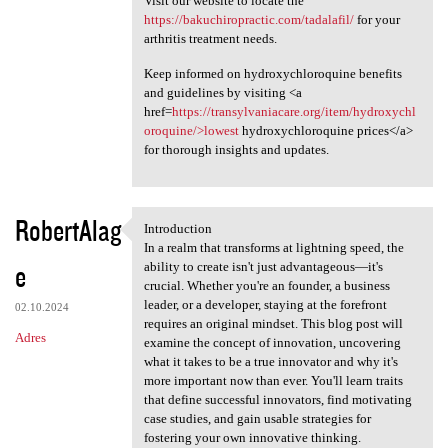
Visit our website to locate the
https://bakuchiropractic.com/tadalafil/
for your
arthritis treatment needs.
Keep informed on hydroxychloroquine benefits
and guidelines by visiting <a
href=
https://transylvaniacare.org/item/hydroxychl
oroquine/>lowest
hydroxychloroquine prices</a>
for thorough insights and updates.
RobertAlag
Introduction
Introduction
In a realm that transforms at lightning speed, the
e
ability to create isn't just advantageous—it's
crucial. Whether you're an founder, a business
leader, or a developer, staying at the forefront
02.10.2024
requires an original mindset. This blog post will
Adres
examine the concept of innovation, uncovering
what it takes to be a true innovator and why it's
more important now than ever. You'll learn traits
that define successful innovators, find motivating
case studies, and gain usable strategies for
fostering your own innovative thinking.