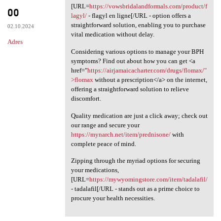
oo
[URL=
https://vowsbridalandformals.com/product/f
lagyl/
- flagyl en ligne[/URL - option offers a
straightforward solution, enabling you to purchase
02.10.2024
vital medication without delay.
Adres
Considering various options to manage your BPH
symptoms? Find out about how you can get <a
href="
https://airjamaicacharter.com/drugs/flomax/"
>flomax
without a prescription</a> on the internet,
offering a straightforward solution to relieve
discomfort.
Quality medication are just a click away; check out
our range and secure your
https://mynarch.net/item/prednisone/
with
complete peace of mind.
Zipping through the myriad options for securing
your medications,
[URL=
https://mywyomingstore.com/item/tadalafil/
- tadalafil[/URL - stands out as a prime choice to
procure your health necessities.