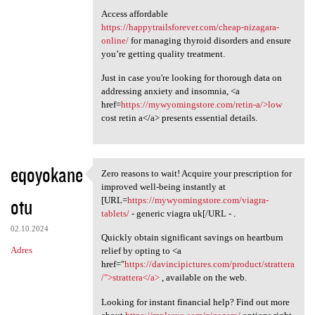
Access affordable
https://happytrailsforever.com/cheap-nizagara-
online/
for managing thyroid disorders and ensure
you’re getting quality treatment.
Just in case you're looking for thorough data on
addressing anxiety and insomnia, <a
href=
https://mywyomingstore.com/retin-a/>low
cost retin a</a> presents essential details.
eqoyokane
Zero reasons to wait! Acquire your prescription for
Zero reasons to wait! Acquire
improved well-being instantly at
otu
[URL=
https://mywyomingstore.com/viagra-
tablets/
- generic viagra uk[/URL - .
02.10.2024
Quickly obtain significant savings on heartburn
Adres
relief by opting to <a
href="
https://davincipictures.com/product/strattera
/">strattera</a>
, available on the web.
Looking for instant financial help? Find out more