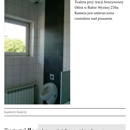
Toaleta przy stacji benzynowej
Orlen w Rabie Wyżnej 256a.
Kamera jest umieszczona
centralnie nad pisuarem.
kamery-bajery
K