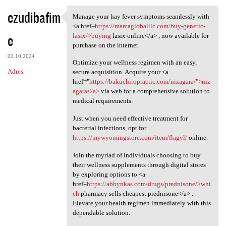
ezudibafim
Manage your hay fever symptoms seamlessly with
Manage your hay fever
<a href=
https://marcagloballlc.com/buy-generic-
e
lasix/>buying
lasix online</a> , now available for
purchase on the internet.
02.10.2024
Optimize your wellness regimen with an easy,
Adres
secure acquisition. Acquire your <a
href="
https://bakuchiropractic.com/nizagara/">niz
agara</a>
via web for a comprehensive solution to
medical requirements.
Just when you need effective treatment for
bacterial infections, opt for
https://mywyomingstore.com/item/flagyl/
online.
Join the myriad of individuals choosing to buy
their wellness supplements through digital stores
by exploring options to <a
href=
https://abbynkas.com/drugs/prednisone/>whi
ch
pharmacy sells cheapest prednisone</a> .
Elevate your health regimen immediately with this
dependable solution.