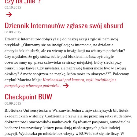
czy na „nie”?
03.10.2015
Dziennik Internautów zgłasza swój absurd
08.09.2015
Dziennik Internautów dołączył się do naszej akcji i zgłosił nam swój
przykład: „Oburzamy się na inwigilację w internecie, na działania
amerykańskich służb, ale co wiemy o inwigilacji na własnym podwórku?
Czy myślałeś, że gdy stoisz sobie pod blokiem, możesz być ciągle
obserwowany np. przez człowieka ze straży miejskiej, który siedzi przy
biurku i pije kawę? Czy myślałeś, ile naprawdę kamer może być w Twojej
okolicy? A może spojrzysz na mapkę, która może to ukazywać?”. Polecamy
artykuł Marcina Maja:
Ktoś nasikał pod kamerą, czyli inwigilacja z
perspektywy własnego podwórka
.
Checkpoint BUW
08.09.2015
Biblioteka Uniwersytecka w Warszawie. Jedna z najważniejszych bibliotek
akademickich w stolicy. Codziennie przewijają się przez nią setki studentów,
doktorantów i pracowników naukowych. Są również pasjonaci, samodzielni
badacze i warszawiacy, którzy poszukują niedostępnych gdzie indziej
pozycji. Wycieczka po mieście bez wizyty w BUW-ie też się nie liczy. W