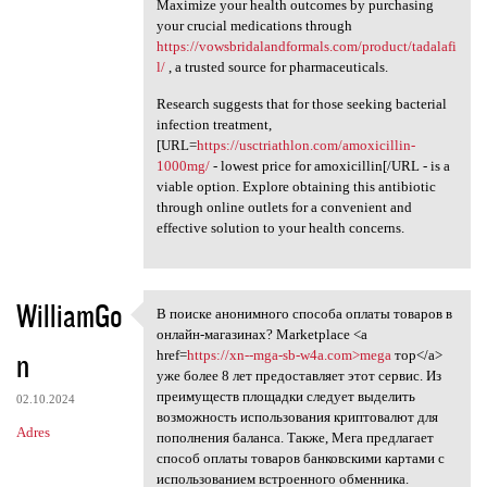
Maximize your health outcomes by purchasing
your crucial medications through
https://vowsbridalandformals.com/product/tadalafi
l/
, a trusted source for pharmaceuticals.
Research suggests that for those seeking bacterial
infection treatment,
[URL=
https://usctriathlon.com/amoxicillin-
1000mg/
- lowest price for amoxicillin[/URL - is a
viable option. Explore obtaining this antibiotic
through online outlets for a convenient and
effective solution to your health concerns.
WilliamGo
В поиске анонимного способа оплаты товаров в
В поиске анонимного способа
онлайн-магазинах? Marketplace <a
n
href=
https://xn--mga-sb-w4a.com>mega
тор</a>
уже более 8 лет предоставляет этот сервис. Из
преимуществ площадки следует выделить
02.10.2024
возможность использования криптовалют для
Adres
пополнения баланса. Также, Мега предлагает
способ оплаты товаров банковскими картами с
использованием встроенного обменника.