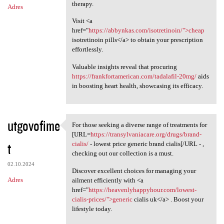
therapy.
Adres
Visit <a
href="
https://abbynkas.com/isotretinoin/">cheap
isotretinoin pills</a> to obtain your prescription
effortlessly.
Valuable insights reveal that procuring
https://frankfortamerican.com/tadalafil-20mg/
aids
in boosting heart health, showcasing its efficacy.
utgovofime
For those seeking a diverse range of treatments for
For those seeking a diverse
[URL=
https://transylvaniacare.org/drugs/brand-
t
cialis/
- lowest price generic brand cialis[/URL - ,
checking out our collection is a must.
02.10.2024
Discover excellent choices for managing your
Adres
ailment efficiently with <a
href="
https://heavenlyhappyhour.com/lowest-
cialis-prices/">generic
cialis uk</a> . Boost your
lifestyle today.