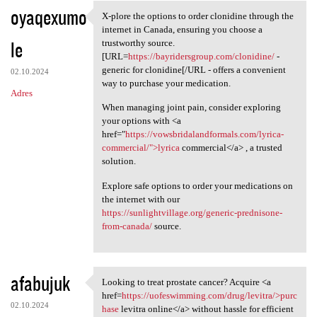
oyaqexumo
X-plore the options to order clonidine through the
X-plore the options to order
internet in Canada, ensuring you choose a
le
trustworthy source.
[URL=
https://bayridersgroup.com/clonidine/
-
generic for clonidine[/URL - offers a convenient
02.10.2024
way to purchase your medication.
Adres
When managing joint pain, consider exploring
your options with <a
href="
https://vowsbridalandformals.com/lyrica-
commercial/">lyrica
commercial</a> , a trusted
solution.
Explore safe options to order your medications on
the internet with our
https://sunlightvillage.org/generic-prednisone-
from-canada/
source.
afabujuk
Looking to treat prostate cancer? Acquire <a
Looking to treat prostate
href=
https://uofeswimming.com/drug/levitra/>purc
02.10.2024
hase
levitra online</a> without hassle for efficient