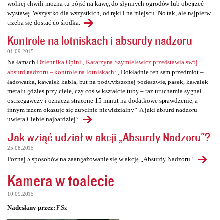
wolnej chwili można tu pójść na kawę, do słynnych ogrodów lub obejrzeć
wystawę. Wszystko dla wszystkich, od ręki i na miejscu. No tak, ale najpierw
trzeba się dostać do środka.
Kontrole na lotniskach i absurdy nadzoru
01.09.2015
Na łamach
Dziennika Opinii, Katarzyna Szymielewicz przedstawia swój
absurd nadzoru – kontrole na lotniskach
: „Dokładnie ten sam przedmiot –
ładowarka, kawałek kabla, but na podwyższonej podeszwie, pasek, kawałek
metalu gdzieś przy ciele, czy coś w kształcie tuby – raz uruchamia sygnał
ostrzegawczy i oznacza stracone 15 minut na dodatkowe sprawdzenie, a
innym razem okazuje się zupełnie niewidzialny”. A jaki absurd nadzoru
uwiera Ciebie najbardziej?
Jak wziąć udział w akcji „Absurdy Nadzoru"?
25.08.2015
Poznaj 5 sposobów na zaangażowanie się w akcję „Absurdy Nadzoru".
Kamera w toalecie
10.09.2015
Nadesłany przez:
F.Sz