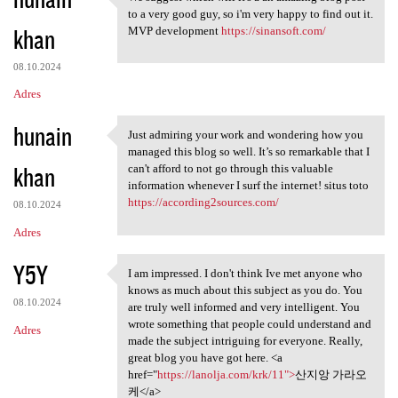
We suggest which will it's a
to a very good guy, so i'm very happy to find out it.
khan
MVP development
https://sinansoft.com/
08.10.2024
Adres
hunain
Just admiring your work and wondering how you
Just admiring your work and
managed this blog so well. It’s so remarkable that I
khan
can't afford to not go through this valuable
information whenever I surf the internet! situs toto
https://according2sources.com/
08.10.2024
Adres
Y5Y
I am impressed. I don't think Ive met anyone who
I am impressed. I don't think
knows as much about this subject as you do. You
08.10.2024
are truly well informed and very intelligent. You
wrote something that people could understand and
Adres
made the subject intriguing for everyone. Really,
great blog you have got here. <a
href="
https://lanolja.com/krk/11">
산지앙 가라오
케</a>