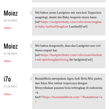
Moiez
Wir haben unser Laufgitter mit weichen Teppichen
Wir haben unser Laufgitter
ausgelegt, damit das Baby bequem sitzen kann.
10.10.2024
[url=
https://laufgitterbaby.com/collections/tragbar
er-baby-laufstall]tragbare
Laufstall[/url]
Adres
Moiez
Wir haben festgestellt, dass das Laufgitter uns viel
Wir haben festgestellt, dass
Stress erspart hat.
12.10.2024
[url=
https://laufgitterbaby.com/collections/laufstal
l-mit-spielzeug]spielzeug
für laufgitter[/url]
Adres
i7o
RumahBola merupakan Agen Judi Bola Mix parlay
RumahBola merupakan Agen Judi
dan Situs Slot online terpercaya dengan
13.10.2024
Menyediakan pasaran bola terlengkap di indonesia
<a
Adres
href="
https://bossrumahbola.com/">Rumahbola</a
>