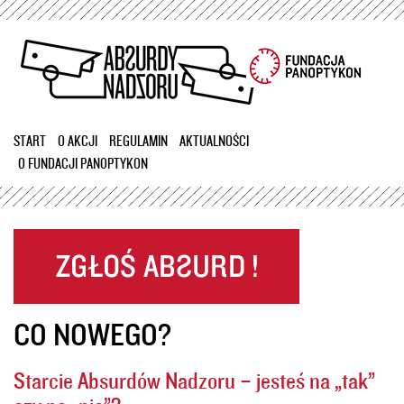
Przejdź
do
treści
START
O AKCJI
REGULAMIN
AKTUALNOŚCI
O FUNDACJI PANOPTYKON
CO NOWEGO?
Starcie Absurdów Nadzoru – jesteś na „tak”