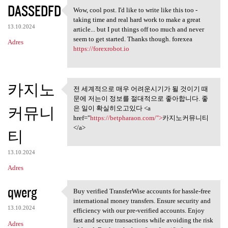
DASSEDFD
Wow, cool post. I'd like to write like this too -
Wow, cool post. I'd like to
taking time and real hard work to make a great
13.10.2024
article... but I put things off too much and never
seem to get started. Thanks though. forexea
Adres
https://forexrobot.io
카지노
전 세계적으로 매우 어려운시기가 될 것이기 때
전 세계적으로 매우 어려운시기
문에 저는이 정보를 절대적으로 좋아합니다. 좋
가 될 것이기 때문에
커뮤니
은 일이 확실히오고있다 <a
href="
https://betpharaon.com/">
카지노커뮤니티
</a>
티
13.10.2024
Adres
qwerg
Buy verified TransferWise accounts for hassle-free
Buy verified TransferWise
international money transfers. Ensure security and
13.10.2024
efficiency with our pre-verified accounts. Enjoy
fast and secure transactions while avoiding the risk
Adres