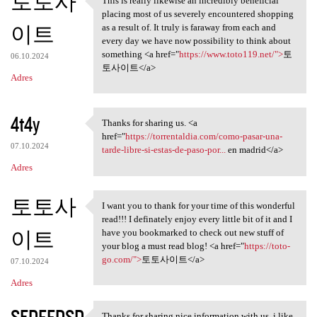
토토사
This is really likewise an incredibly beneficial
This is really likewise an
placing most of us severely encountered shopping
이트
as a result of. It truly is faraway from each and
every day we have now possibility to think about
something <a href="
https://www.toto119.net/">
토
06.10.2024
토사이트</a>
Adres
4t4y
Thanks for sharing us. <a
Thanks for sharing us. <a
href="
https://torrentaldia.com/como-pasar-una-
07.10.2024
tarde-libre-si-estas-de-paso-por...
en madrid</a>
Adres
토토사
I want you to thank for your time of this wonderful
I want you to thank for your
read!!! I definately enjoy every little bit of it and I
이트
have you bookmarked to check out new stuff of
your blog a must read blog! <a href="
https://toto-
go.com/">
토토사이트</a>
07.10.2024
Adres
SEDFFDSD
Thanks for sharing nice information with us. i like