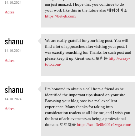
14.10.2024
am just amazed. I hope that you continue to do
your work like this in the future also 배팅정비소
Adres
https://bet-jb.com/
shanu
We are really grateful for your blog post. You will
We are really grateful for
find a lot of approaches after visiting your post. I
14.10.2024
was exactly searching for. Thanks for such post and
please keep it up. Great work. 토친놈
http://crazy-
Adres
toto.com/
shanu
I’m honored to obtain a call from a friend as he
I’m honored to obtain a call
identified the important tips shared on your site.
14.10.2024
Browsing your blog post is a real excellent
experience. Many thanks for taking into
Adres
consideration readers at all like me, and I wish you
the best of achievements as being a professional
domain. 토토제국
https://xn--3e0b091c1wga.com/