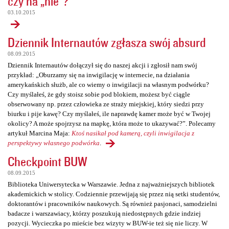
czy na „nie”?
03.10.2015
Dziennik Internautów zgłasza swój absurd
08.09.2015
Dziennik Internautów dołączył się do naszej akcji i zgłosił nam swój
przykład: „Oburzamy się na inwigilację w internecie, na działania
amerykańskich służb, ale co wiemy o inwigilacji na własnym podwórku?
Czy myślałeś, że gdy stoisz sobie pod blokiem, możesz być ciągle
obserwowany np. przez człowieka ze straży miejskiej, który siedzi przy
biurku i pije kawę? Czy myślałeś, ile naprawdę kamer może być w Twojej
okolicy? A może spojrzysz na mapkę, która może to ukazywać?”. Polecamy
artykuł Marcina Maja:
Ktoś nasikał pod kamerą, czyli inwigilacja z
perspektywy własnego podwórka
.
Checkpoint BUW
08.09.2015
Biblioteka Uniwersytecka w Warszawie. Jedna z najważniejszych bibliotek
akademickich w stolicy. Codziennie przewijają się przez nią setki studentów,
doktorantów i pracowników naukowych. Są również pasjonaci, samodzielni
badacze i warszawiacy, którzy poszukują niedostępnych gdzie indziej
pozycji. Wycieczka po mieście bez wizyty w BUW-ie też się nie liczy. W