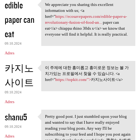
edible
We appreciate you sharing this excellent
We appreciate you sharing
information with us; <a
paper can
href="
https://ecosavepapers.com/edible-paper-a-
revolutionary-fusion-of-food-an...
paper can
eat</a> chiappa rhino 30ds x</a> we know that
eat
everyone will find it helpful. It is really practical.
09.10.2024
Adres
카지노
이 주제에 대한 흥미롭고 흥미로운 정보는 볼 가
이 주제에 대한 흥미롭고 흥미로
치가있는 프로필에서 찾을 수 있습니다. <a
운 정보는 볼
사이트
href="
https://topkit.com/">
카지노사이트</a>
09.10.2024
Adres
shanu5
Pretty good post. I just stumbled upon your blog
Pretty good post. I just
and wanted to say that I have really enjoyed
09.10.2024
reading your blog posts. Any way I'll be
subscribing to your feed and I hope you post again
Adres