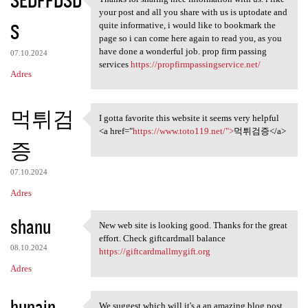
Thanks for sharing nice
your post and all you share with us is uptodate and
S
quite informative, i would like to bookmark the
page so i can come here again to read you, as you
have done a wonderful job. prop firm passing
07.10.2024
services
https://propfirmpassingservice.net/
Adres
먹튀검
I gotta favorite this website it seems very helpful
I gotta favorite this website
<a href="
https://www.toto119.net/">
먹튀검증</a>
증
07.10.2024
Adres
shanu
New web site is looking good. Thanks for the great
New web site is looking good.
effort. Check giftcardmall balance
08.10.2024
https://giftcardmallmygift.org
Adres
hunain
We suggest which will it's a an amazing blog post