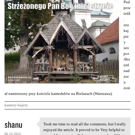
Pod
pow
iedź
:
szu
kaj
prz
y
szo
pce.
Abs
urd
nad
zor
u
zost
ał namierzony przy kościele kamedułów na Bielanach (Warszawa).
kamery-bajery
K
shanu
Took me time to read all the comments, but I really
Took me time to read all the
o
enjoyed the article. It proved to be Very helpful to
06.10.2024