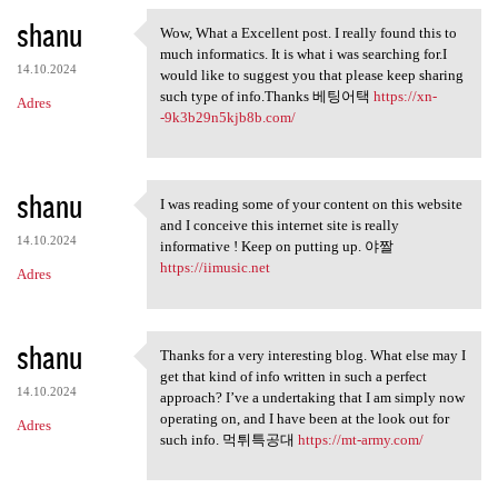
shanu
Wow, What a Excellent post. I really found this to
Wow, What a Excellent post. I
much informatics. It is what i was searching for.I
14.10.2024
would like to suggest you that please keep sharing
such type of info.Thanks 베팅어택
https://xn-
Adres
-9k3b29n5kjb8b.com/
shanu
I was reading some of your content on this website
I was reading some of your
and I conceive this internet site is really
14.10.2024
informative ! Keep on putting up. 야짤
https://iimusic.net
Adres
shanu
Thanks for a very interesting blog. What else may I
Thanks for a very interesting
get that kind of info written in such a perfect
14.10.2024
approach? I’ve a undertaking that I am simply now
operating on, and I have been at the look out for
Adres
such info. 먹튀특공대
https://mt-army.com/