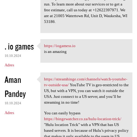
run. To learn more about our services or to get a
free estimate, call us today at +12622397971. We
are at 21005 Watertown Rd, Unit D, Waukesha, WI
53186.
. io games
https://iogamess.io
https://iogamess.io
is an amazing
10.10.2024
Adres
Aman
https://streamhinge.com/channels/watch-youtube-
https://streamhinge.com
tv-outside-usa/
YouTube TV is geo-restricted to the
Pandey
US, but with a VPN, you can watch it outside the
USA. Just connect to a US server, and you’ll be
streaming in no time!
10.10.2024
Adres
You can easily bypass
https://bingewatcher.co.za/hulu-location-trick/
"Hulu location Trick" with a VPN that has US
based servers. It is because of Hulu’s privacy policy
that makes it only available to the users in US.