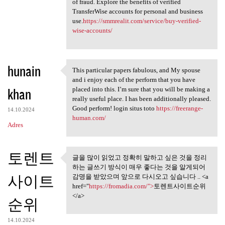
of fraud. Explore the benefits of verified
TransferWise accounts for personal and business
use.
https://smmrealit.com/service/buy-verified-
wise-accounts/
hunain
This particular papers fabulous, and My spouse
This particular papers
and i enjoy each of the perform that you have
khan
placed into this. I’m sure that you will be making a
really useful place. I has been additionally pleased.
Good perform! login situs toto
https://freerange-
14.10.2024
human.com/
Adres
토렌트
글을 많이 읽었고 정확히 말하고 싶은 것을 정리
글을 많이 읽었고 정확히 말하고
하는 글쓰기 방식이 매우 좋다는 것을 알게되어
싶은 것을 정리하는
사이트
감명을 받았으며 앞으로 다시오고 싶습니다 .. <a
href="
https://fromadia.com/">
토렌트사이트순위
</a>
순위
14.10.2024