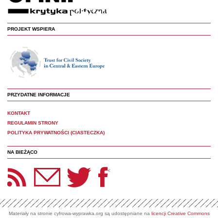
PROJEKT WSPIERA
PRZYDATNE INFORMACJE
KONTAKT
REGULAMIN STRONY
POLITYKA PRYWATNOŚCI (CIASTECZKA)
NA BIEŻĄCO
etter Panoptyka
Twitter
Facebook
<
Materiały na stronie cyfrowa-wyprawka.org są udostępniane na
licencji Creative Commons