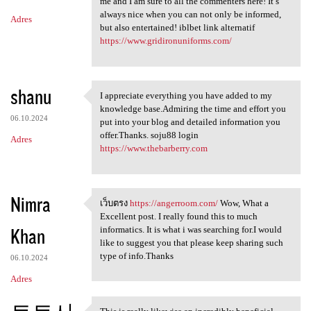
m
me and I am sure to all the commenters here! It’s
always nice when you can not only be informed,
Adres
e
but also entertained! iblbet link alternatif
n
https://www.gridironuniforms.com/
t
a
shanu
I appreciate everything you have added to my
r
I appreciate everything you
knowledge base.Admiring the time and effort you
z
06.10.2024
put into your blog and detailed information you
offer.Thanks. soju88 login
e
Adres
https://www.thebarberry.com
Nimra
เว็บตรง
https://angerroom.com/
Wow, What a
เว็บตรง https://angerroom.com
Excellent post. I really found this to much
Khan
informatics. It is what i was searching for.I would
like to suggest you that please keep sharing such
type of info.Thanks
06.10.2024
Adres