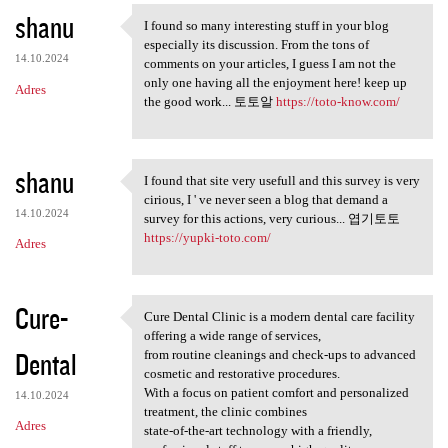
shanu
I found so many interesting stuff in your blog
I found so many interesting
especially its discussion. From the tons of
14.10.2024
comments on your articles, I guess I am not the
only one having all the enjoyment here! keep up
Adres
the good work... 토토알
https://toto-know.com/
shanu
I found that site very usefull and this survey is very
I found that site very
cirious, I ' ve never seen a blog that demand a
14.10.2024
survey for this actions, very curious... 엽기토토
https://yupki-toto.com/
Adres
Cure-
Cure Dental Clinic is a modern dental care facility
Cure Dental Clinic is a
offering a wide range of services,
Dental
from routine cleanings and check-ups to advanced
cosmetic and restorative procedures.
With a focus on patient comfort and personalized
14.10.2024
treatment, the clinic combines
Adres
state-of-the-art technology with a friendly,