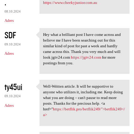
.
https://www.cheekyjunior.com.au
08.10.2024
Adres
SDF
Hey what a brilliant post I have come across and
Hey what a brilliant post I
believe me I have been searching out for this
09.10.2024
similar kind of post for past a week and hardly
came across this. Thank you very much and will
Adres
look jgtv24.com
https://jgtv24.com
for more
postings from you.
ty45ui
Well-Written article. It will be supportive to
Well-Written article. It will
anyone who utilizes it, including me. Keep doing
09.10.2024
what you are doing – can't pause to read more
posts. Thanks for the precious help. <a
Adres
href="
https://betflik.pro/betflik249/">betflik249</
a>