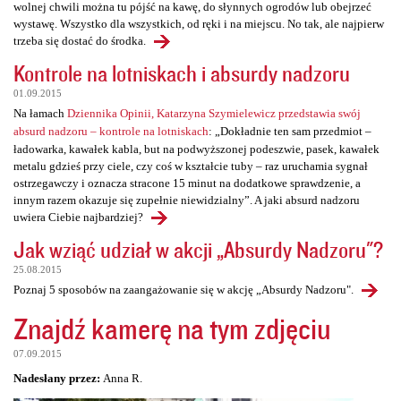
wolnej chwili można tu pójść na kawę, do słynnych ogrodów lub obejrzeć
wystawę. Wszystko dla wszystkich, od ręki i na miejscu. No tak, ale najpierw
trzeba się dostać do środka.
Kontrole na lotniskach i absurdy nadzoru
01.09.2015
Na łamach
Dziennika Opinii, Katarzyna Szymielewicz przedstawia swój
absurd nadzoru – kontrole na lotniskach
: „Dokładnie ten sam przedmiot –
ładowarka, kawałek kabla, but na podwyższonej podeszwie, pasek, kawałek
metalu gdzieś przy ciele, czy coś w kształcie tuby – raz uruchamia sygnał
ostrzegawczy i oznacza stracone 15 minut na dodatkowe sprawdzenie, a
innym razem okazuje się zupełnie niewidzialny”. A jaki absurd nadzoru
uwiera Ciebie najbardziej?
Jak wziąć udział w akcji „Absurdy Nadzoru"?
25.08.2015
Poznaj 5 sposobów na zaangażowanie się w akcję „Absurdy Nadzoru".
Znajdź kamerę na tym zdjęciu
07.09.2015
Nadesłany przez:
Anna R.