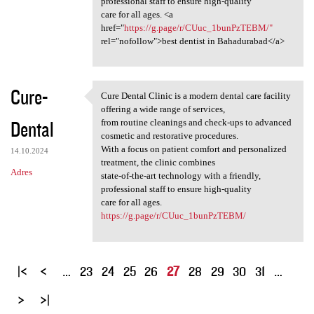
professional staff to ensure high-quality
care for all ages. <a
href="
https://g.page/r/CUuc_1bunPzTEBM/"
rel="nofollow">best dentist in Bahadurabad</a>
Cure-
Cure Dental Clinic is a modern dental care facility
Cure Dental Clinic is a
offering a wide range of services,
Dental
from routine cleanings and check-ups to advanced
cosmetic and restorative procedures.
With a focus on patient comfort and personalized
14.10.2024
treatment, the clinic combines
Adres
state-of-the-art technology with a friendly,
professional staff to ensure high-quality
care for all ages.
https://g.page/r/CUuc_1bunPzTEBM/
S
…
23
24
25
26
27
28
29
30
31
…
t
r