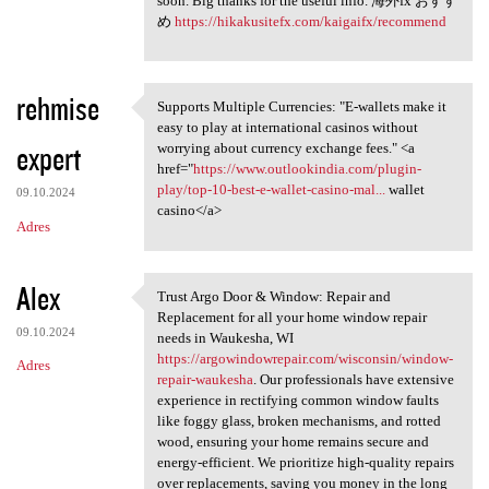
soon. Big thanks for the useful info. 海外fx おすす
め
https://hikakusitefx.com/kaigaifx/recommend
rehmise
Supports Multiple Currencies: "E-wallets make it
Supports Multiple Currencies:
easy to play at international casinos without
expert
worrying about currency exchange fees." <a
href="
https://www.outlookindia.com/plugin-
play/top-10-best-e-wallet-casino-mal...
wallet
09.10.2024
casino</a>
Adres
Alex
Trust Argo Door & Window: Repair and
Trust Argo Door & Window:
Replacement for all your home window repair
09.10.2024
needs in Waukesha, WI
https://argowindowrepair.com/wisconsin/window-
Adres
repair-waukesha
. Our professionals have extensive
experience in rectifying common window faults
like foggy glass, broken mechanisms, and rotted
wood, ensuring your home remains secure and
energy-efficient. We prioritize high-quality repairs
over replacements, saving you money in the long