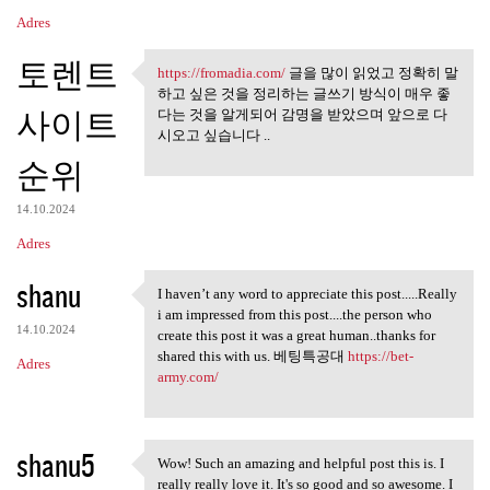
Adres
토렌트
https://fromadia.com/
글을 많이 읽었고 정확히 말
https://fromadia.com/ 글을 많이
하고 싶은 것을 정리하는 글쓰기 방식이 매우 좋
사이트
다는 것을 알게되어 감명을 받았으며 앞으로 다
시오고 싶습니다 ..
순위
14.10.2024
Adres
shanu
I haven’t any word to appreciate this post.....Really
I haven’t any word to
i am impressed from this post....the person who
14.10.2024
create this post it was a great human..thanks for
shared this with us. 베팅특공대
https://bet-
Adres
army.com/
shanu5
Wow! Such an amazing and helpful post this is. I
Wow! Such an amazing and
really really love it. It's so good and so awesome. I