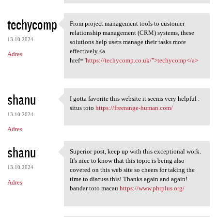
techycomp
From project management tools to customer
From project management tools
relationship management (CRM) systems, these
13.10.2024
solutions help users manage their tasks more
effectively.<a
Adres
href="
https://techycomp.co.uk/">techycomp</a>
shanu
I gotta favorite this website it seems very helpful .
I gotta favorite this website
situs toto
https://freerange-human.com/
13.10.2024
Adres
shanu
Superior post, keep up with this exceptional work.
Superior post, keep up with
It's nice to know that this topic is being also
13.10.2024
covered on this web site so cheers for taking the
time to discuss this! Thanks again and again!
Adres
bandar toto macau
https://www.phrplus.org/