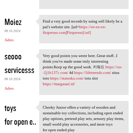
Moiez
Find a very good records by using will likely be a
Find a very good records by
pal’s website site. [url=
https://en-en-en-
08.10.2024
fitspresso.com]Fitspresso[/url]
Adres
seooo
Very good points you wrote here..Great stuff...I
Very good points you wrote
think you've made some truly interesting
servicesss
points.Keep up the good work. 키워드
https://xn-
-2j1b137c.com/
4d
https://lifetrrends.com/
situs
toto
https://statuska.com/
toto slot
08.10.2024
https://margasari.id/
Adres
toys
Cheeky Junior offers a variety of wooden and
Cheeky Junior offers a
sustainable toy collections, including open ended
for open e..
play options, pretend play sets, sensory play items,
small world play accessories, and more toys
for open ended play