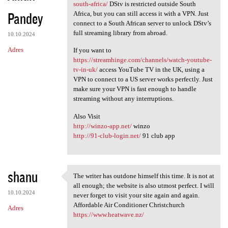
https://bingewatcher.co.za
south-africa/
DStv is restricted outside South
Pandey
Africa, but you can still access it with a VPN. Just
connect to a South African server to unlock DStv’s
full streaming library from abroad.
10.10.2024
Adres
If you want to
https://streamhinge.com/channels/watch-youtube-
tv-in-uk/
access YouTube TV in the UK, using a
VPN to connect to a US server works perfectly. Just
make sure your VPN is fast enough to handle
streaming without any interruptions.
Also Visit
http://winzo-app.net/
winzo
http://91-club-login.net/
91 club app
shanu
The writer has outdone himself this time. It is not at
The writer has outdone
all enough; the website is also utmost perfect. I will
10.10.2024
never forget to visit your site again and again.
Affordable Air Conditioner Christchurch
Adres
https://www.heatwave.nz/