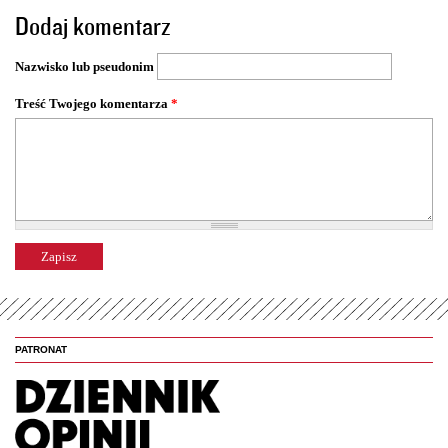
o
Dodaj komentarz
n
y
Nazwisko lub pseudonim
Treść Twojego komentarza
*
PATRONAT