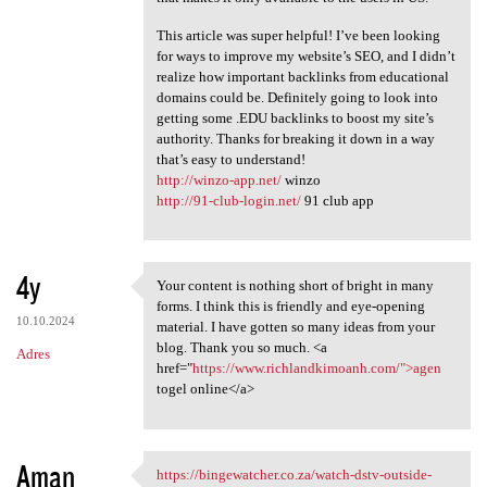
This article was super helpful! I’ve been looking
for ways to improve my website’s SEO, and I didn’t
realize how important backlinks from educational
domains could be. Definitely going to look into
getting some .EDU backlinks to boost my site’s
authority. Thanks for breaking it down in a way
that’s easy to understand!
http://winzo-app.net/
winzo
http://91-club-login.net/
91 club app
4y
Your content is nothing short of bright in many
Your content is nothing short
forms. I think this is friendly and eye-opening
10.10.2024
material. I have gotten so many ideas from your
blog. Thank you so much. <a
Adres
href="
https://www.richlandkimoanh.com/">agen
togel online</a>
Aman
https://bingewatcher.co.za/watch-dstv-outside-