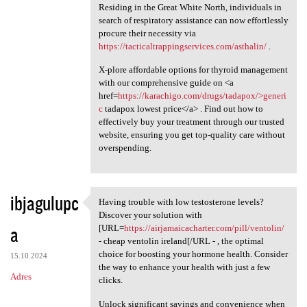
Residing in the Great White North, individuals in
search of respiratory assistance can now effortlessly
procure their necessity via
https://tacticaltrappingservices.com/asthalin/
.
X-plore affordable options for thyroid management
with our comprehensive guide on <a
href=
https://karachigo.com/drugs/tadapox/>generi
c
tadapox lowest price</a> . Find out how to
effectively buy your treatment through our trusted
website, ensuring you get top-quality care without
overspending.
ibjagulupc
Having trouble with low testosterone levels?
Having trouble with low
Discover your solution with
a
[URL=
https://airjamaicacharter.com/pill/ventolin/
- cheap ventolin ireland[/URL - , the optimal
choice for boosting your hormone health. Consider
15.10.2024
the way to enhance your health with just a few
Adres
clicks.
Unlock significant savings and convenience when