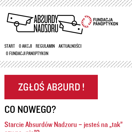
Przejdź
do
treści
START
O AKCJI
REGULAMIN
AKTUALNOŚCI
O FUNDACJI PANOPTYKON
CO NOWEGO?
Starcie Absurdów Nadzoru – jesteś na „tak”