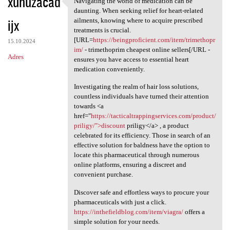
xuhuzacad
Navigating the world of medication can be
Navigating the world of
o
daunting. When seeking relief for heart-related
ijx
m
ailments, knowing where to acquire prescribed
treatments is crucial.
e
[URL=
https://beingproficient.com/item/trimethopr
15.10.2024
n
im/
- trimethoprim cheapest online sellers[/URL -
Adres
ensures you have access to essential heart
t
medication conveniently.
a
Investigating the realm of hair loss solutions,
r
countless individuals have turned their attention
towards <a
z
href="
https://tacticaltrappingservices.com/product/
e
priligy/">discount
priligy</a> , a product
celebrated for its efficiency. Those in search of an
effective solution for baldness have the option to
locate this pharmaceutical through numerous
online platforms, ensuring a discreet and
convenient purchase.
Discover safe and effortless ways to procure your
pharmaceuticals with just a click.
https://inthefieldblog.com/item/viagra/
offers a
simple solution for your needs.