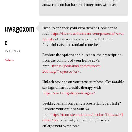
answer to combat bacterial infections with ease.
uwagoxom
Need to enhance your experience? Consider <a
Need to enhance your
href=
https://ifcuriousthenlearn.com/prazosin/>avai
e
lability
of prazosin in new zealand</a> for a
flavorful twist on standard remedies.
15.10.2024
Explore the options and purchase the prescription
Adres
from the comfort of your home at <a
href="
https://jomsabah.com/cytotec-
200mcg/">cytotec</a>
.
Unlock savings on your next purchase! Get notable
savings on antiparasitic therapy with
https://csicls.org/drugs/nizagara/
.
Seeking relief from benign prostatic hyperplasia?
Explore your options with <a
href=
https://tennisjeannie.com/product/flomax/>fl
omax</a>
, a remedy for reducing prostate
enlargement symptoms.