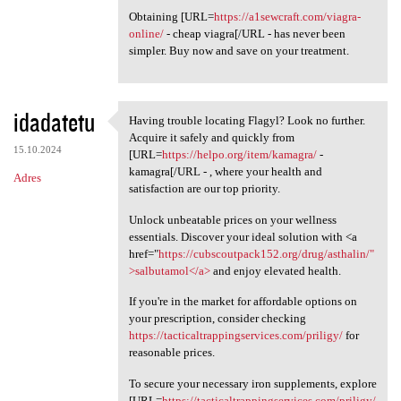
Obtaining [URL=
https://a1sewcraft.com/viagra-
online/
- cheap viagra[/URL - has never been
simpler. Buy now and save on your treatment.
idadatetu
Having trouble locating Flagyl? Look no further.
Having trouble locating
Acquire it safely and quickly from
15.10.2024
[URL=
https://helpo.org/item/kamagra/
-
kamagra[/URL - , where your health and
Adres
satisfaction are our top priority.
Unlock unbeatable prices on your wellness
essentials. Discover your ideal solution with <a
href="
https://cubscoutpack152.org/drug/asthalin/"
>salbutamol</a>
and enjoy elevated health.
If you're in the market for affordable options on
your prescription, consider checking
https://tacticaltrappingservices.com/priligy/
for
reasonable prices.
To secure your necessary iron supplements, explore
[URL=
https://tacticaltrappingservices.com/priligy/