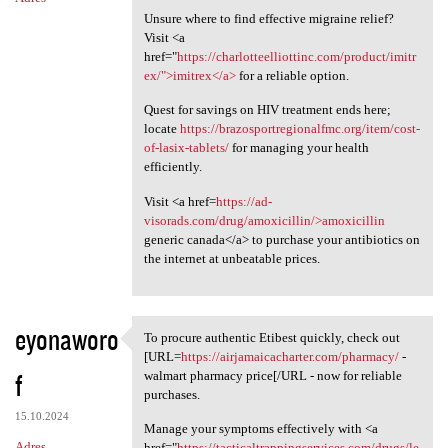
Unsure where to find effective migraine relief?
Visit <a
href="
https://charlotteelliottinc.com/product/imitr
ex/">imitrex</a>
for a reliable option.
Quest for savings on HIV treatment ends here;
locate
https://brazosportregionalfmc.org/item/cost-
of-lasix-tablets/
for managing your health
efficiently.
Visit <a href=
https://ad-
visorads.com/drug/amoxicillin/>amoxicillin
generic canada</a> to purchase your antibiotics on
the internet at unbeatable prices.
eyonaworo
To procure authentic Etibest quickly, check out
To procure authentic Etibest
[URL=
https://airjamaicacharter.com/pharmacy/
-
f
walmart pharmacy price[/URL - now for reliable
purchases.
15.10.2024
Manage your symptoms effectively with <a
Adres
href="
https://tacticaltrappingservices.com/drugs/le