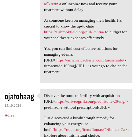
a/">retin
a online</a> now and receive your
treatment without delay.
As someone keen on managing their health, it's
crucial to know the up-to-date
https://sjsbrookfield.org/pill/levitra/
to budget for
your healthcare expenses effectively.
Yes, you can find cost-effective solutions for
managing edema.
[URL=
https://airjamaicacharter.com/furosemide/
-
furosemide 100mg[/URL - is your go-to choice for
treatment.
ojatobaag
Discover the route to fertility with acquisition
Discover the route to
[URL=
https://oliveogrill.com/prednisone-20-mg/
-
15.10.2024
prednisone without prescription[/URL - .
Adres
Just discovered a breakthrough remedy for
enhancing your energy: <a
href="
https://csicls.org/item/flomax/">flomax</a>
.
Explore about this natural choice.