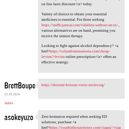
on line lasix discount</a> today.
Variety of choices to obtain your essential
medicines is essential. For those seeking
https://trafficjamcar.com/vidalista-without-an-rx/
,
various alternatives are on hand, promising you
receive the utmost therapy.
Looking to fight against alcohol dependency? <a
href=
https://columbiainnastoria.com/cheap-
levitra/>levitra
online prescription</a> offers an
effective strategy.
BrettBoupe
https://deneme-bonusu-veren-siteler.org/
https://deneme-bonusu-veren
15.10.2024
Adres
asokeyuzo
Zero hesitation required when seeking ED
Zero hesitation required when
solutions; purchase <a
href=
https://yourbirthexperience.com/viagra/>viag