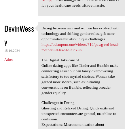
for your healthcare needs without hassle.
DevinWess
Dating between men and women has evolved with
Dating between men and women
technology and shifting gender roles, gift more
y
opportunities but also unique challenges.
https://bdsmporn.one/videos/719/pawg-red-head-
mother-i-d-like-to-fuck-in...
15.10.2024
Adres
The Digital Take care of
Online dating apps like Tinder and Bumble make
connecting easier but can fancy overpowering
satisfactory to too myriad choices. Women take
gained more switch, such as initiating
conversations on Bumble, reflecting broader
gender equality.
Challenges in Dating
Ghosting and Relaxed Dating: Quick exits and
unexpected encounters are general, matchless to
confusion.
Expectations: Miscommunication about