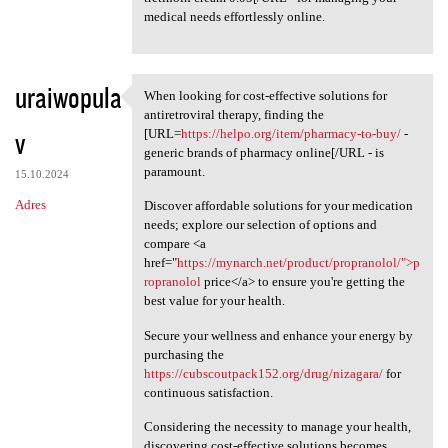
medical needs effortlessly online.
uraiwopula
When looking for cost-effective solutions for
When looking for cost
antiretroviral therapy, finding the
v
[URL=
https://helpo.org/item/pharmacy-to-buy/
-
generic brands of pharmacy online[/URL - is
paramount.
15.10.2024
Adres
Discover affordable solutions for your medication
needs; explore our selection of options and
compare <a
href="
https://mynarch.net/product/propranolol/">p
ropranolol
price</a> to ensure you're getting the
best value for your health.
Secure your wellness and enhance your energy by
purchasing the
https://cubscoutpack152.org/drug/nizagara/
for
continuous satisfaction.
Considering the necessity to manage your health,
discovering cost-effective solutions becomes