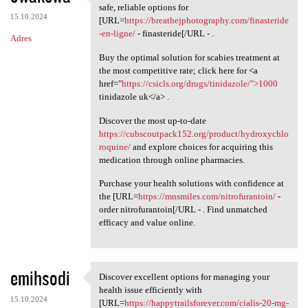
Questioning where to acquire
safe, reliable options for
15.10.2024
[URL=
https://breathejphotography.com/finasteride
-en-ligne/
- finasteride[/URL - .
Adres
Buy the optimal solution for scabies treatment at
the most competitive rate; click here for <a
href="
https://csicls.org/drugs/tinidazole/">1000
tinidazole uk</a> .
Discover the most up-to-date
https://cubscoutpack152.org/product/hydroxychlo
roquine/
and explore choices for acquiring this
medication through online pharmacies.
Purchase your health solutions with confidence at
the [URL=
https://mnsmiles.com/nitrofurantoin/
-
order nitrofurantoin[/URL - . Find unmatched
efficacy and value online.
emihsodi
Discover excellent options for managing your
Discover excellent options
health issue efficiently with
15.10.2024
[URL=
https://happytrailsforever.com/cialis-20-mg-