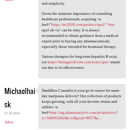
and simplicity.
Given the immense importance of consulting
healthcare professionals, acquiring <a
href="
https://tei2020.com/product/npxl/">buy
npxl uk</a> can be risky. It is always
recommended to obtain guidance from a medical
expert prior to buying any pharmaceuticals,
especially those intended for hormonal therapy.
Various therapies for long-term hepatitis B exist,
yet
https://beingproficient.com/item/cipro/
stands
out due to its effectiveness.
Michaelhai
DankBros Cannabis is your go-to source for same-
DankBros Cannabis is your go
day marijuana delivery! Our collection of products
sk
keeps growing, with all your favorite strains and
edibles <a
href=
http://tag.adaraanalytics.com/ps/analytics?
15.10.2024
tc=566063492&t=cl&pxid=9957&c...
Adres