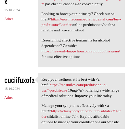
x
ra
pas cher au canada</a> conveniently.
15.10.2024
Looking to boost your intimacy? Check out <a
Adres
href="
https://northtacomapediatricdental.com/buy-
prednisone/">order
online prednisone</a> for a
reliable and proven method.
Researching effective treatments for alcohol
dependence? Consider
https://heavenlyhappyhour.com/product/nizagara/
for cost-effective options.
cuciifuxofa
Keep your wellness at its best with <a
Keep your wellness at its
href=
https://mnsmiles.com/prednisone-in-
15.10.2024
usa/>prednisone
10mg</a> , offering a wide range
of medical solutions. Improve your life today.
Adres
Manage your symptoms effectively with <a
href="
https://classybodyart.com/item/sildalist/">or
der
sildalist online</a> . Explore affordable
options to manage your condition via our website.