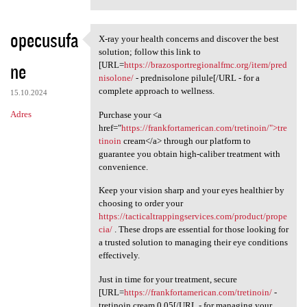
opecusufa
X-ray your health concerns and discover the best
X-ray your health concerns
solution; follow this link to
ne
[URL=
https://brazosportregionalfmc.org/item/pred
nisolone/
- prednisolone pilule[/URL - for a
complete approach to wellness.
15.10.2024
Adres
Purchase your <a
href="
https://frankfortamerican.com/tretinoin/">tre
tinoin
cream</a> through our platform to
guarantee you obtain high-caliber treatment with
convenience.
Keep your vision sharp and your eyes healthier by
choosing to order your
https://tacticaltrappingservices.com/product/prope
cia/
. These drops are essential for those looking for
a trusted solution to managing their eye conditions
effectively.
Just in time for your treatment, secure
[URL=
https://frankfortamerican.com/tretinoin/
-
tretinoin cream 0.05[/URL - for managing your