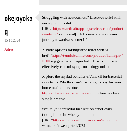
okejoyoka
Struggling with nervousness? Discover relief with
Struggling with nervousness?
our top-rated solution.
q
[URL=
https://tacticaltrappingservices.com/product
/ventolin/
- albuterol[/URL - now and start your
journey towards a serener life.
15.10.2024
Adres
X-Plore options for migraine relief with <a
href="
https://tennisjeannie.com/product/kamagra/"
>100
mg generic kamagra</a> . Discover how to
effectively control symptomatology online.
X-plore the myriad benefits of Amoxil for bacterial
infections. Whether you're seeking to buy for your
home medicine cabinet,
https://thecultivarte.com/amoxil/
online can be a
simple process.
Secure your antiviral medication effortlessly
through our site when you obtain
[URL=
https://ifcuriousthenlearn.com/womenra/
-
womenra lowest price[/URL - .