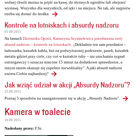
wolnej chwili można tu pójść na kawę, do słynnych ogrodów lub obejrzeć
wystawę. Wszystko dla wszystkich, od ręki i na miejscu. No tak, ale najpierw
trzeba się dostać do środka.
Kontrole na lotniskach i absurdy nadzoru
01.09.2015
Na łamach
Dziennika Opinii, Katarzyna Szymielewicz przedstawia swój
absurd nadzoru – kontrole na lotniskach
: „Dokładnie ten sam przedmiot –
ładowarka, kawałek kabla, but na podwyższonej podeszwie, pasek, kawałek
metalu gdzieś przy ciele, czy coś w kształcie tuby – raz uruchamia sygnał
ostrzegawczy i oznacza stracone 15 minut na dodatkowe sprawdzenie, a
innym razem okazuje się zupełnie niewidzialny”. A jaki absurd nadzoru
uwiera Ciebie najbardziej?
Jak wziąć udział w akcji „Absurdy Nadzoru"?
25.08.2015
Poznaj 5 sposobów na zaangażowanie się w akcję „Absurdy Nadzoru".
Kamera w toalecie
10.09.2015
Nadesłany przez:
F.Sz