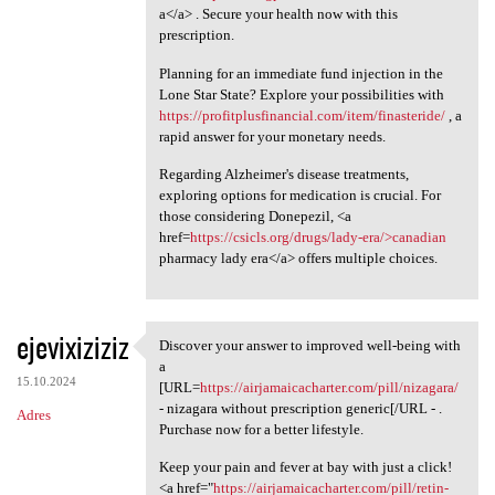
a</a> . Secure your health now with this
prescription.
Planning for an immediate fund injection in the
Lone Star State? Explore your possibilities with
https://profitplusfinancial.com/item/finasteride/
, a
rapid answer for your monetary needs.
Regarding Alzheimer's disease treatments,
exploring options for medication is crucial. For
those considering Donepezil, <a
href=
https://csicls.org/drugs/lady-era/>canadian
pharmacy lady era</a> offers multiple choices.
ejevixiziziz
Discover your answer to improved well-being with
Discover your answer to
a
15.10.2024
[URL=
https://airjamaicacharter.com/pill/nizagara/
- nizagara without prescription generic[/URL - .
Adres
Purchase now for a better lifestyle.
Keep your pain and fever at bay with just a click!
<a href="
https://airjamaicacharter.com/pill/retin-