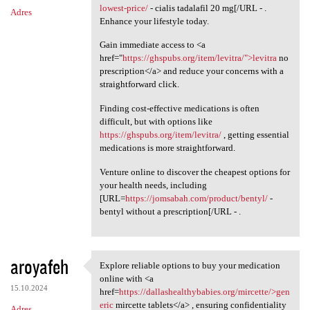
lowest-price/
- cialis tadalafil 20 mg[/URL - .
Adres
Enhance your lifestyle today.
Gain immediate access to <a
href="
https://ghspubs.org/item/levitra/">levitra
no
prescription</a> and reduce your concerns with a
straightforward click.
Finding cost-effective medications is often
difficult, but with options like
https://ghspubs.org/item/levitra/
, getting essential
medications is more straightforward.
Venture online to discover the cheapest options for
your health needs, including
[URL=
https://jomsabah.com/product/bentyl/
-
bentyl without a prescription[/URL - .
aroyafeh
Explore reliable options to buy your medication
Explore reliable options to
online with <a
15.10.2024
href=
https://dallashealthybabies.org/mircette/>gen
eric
mircette tablets</a> , ensuring confidentiality
Adres