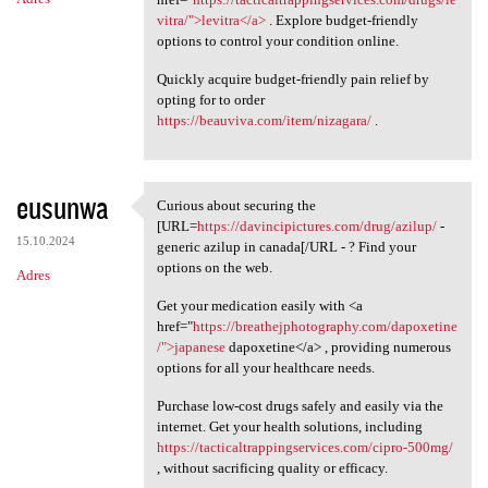
vitra/">levitra</a>
. Explore budget-friendly
options to control your condition online.
Quickly acquire budget-friendly pain relief by
opting for to order
https://beauviva.com/item/nizagara/
.
eusunwa
Curious about securing the
Curious about securing the
[URL=
https://davincipictures.com/drug/azilup/
-
15.10.2024
generic azilup in canada[/URL - ? Find your
options on the web.
Adres
Get your medication easily with <a
href="
https://breathejphotography.com/dapoxetine
/">japanese
dapoxetine</a> , providing numerous
options for all your healthcare needs.
Purchase low-cost drugs safely and easily via the
internet. Get your health solutions, including
https://tacticaltrappingservices.com/cipro-500mg/
, without sacrificing quality or efficacy.