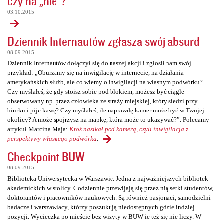
czy na „nie”?
03.10.2015
Dziennik Internautów zgłasza swój absurd
08.09.2015
Dziennik Internautów dołączył się do naszej akcji i zgłosił nam swój
przykład: „Oburzamy się na inwigilację w internecie, na działania
amerykańskich służb, ale co wiemy o inwigilacji na własnym podwórku?
Czy myślałeś, że gdy stoisz sobie pod blokiem, możesz być ciągle
obserwowany np. przez człowieka ze straży miejskiej, który siedzi przy
biurku i pije kawę? Czy myślałeś, ile naprawdę kamer może być w Twojej
okolicy? A może spojrzysz na mapkę, która może to ukazywać?”. Polecamy
artykuł Marcina Maja:
Ktoś nasikał pod kamerą, czyli inwigilacja z
perspektywy własnego podwórka
.
Checkpoint BUW
08.09.2015
Biblioteka Uniwersytecka w Warszawie. Jedna z najważniejszych bibliotek
akademickich w stolicy. Codziennie przewijają się przez nią setki studentów,
doktorantów i pracowników naukowych. Są również pasjonaci, samodzielni
badacze i warszawiacy, którzy poszukują niedostępnych gdzie indziej
pozycji. Wycieczka po mieście bez wizyty w BUW-ie też się nie liczy. W