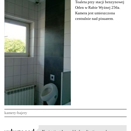
Toaleta przy stacji benzynowej
Orlen w Rabie Wyżnej 256a.
Kamera jest umieszczona
centralnie nad pisuarem.
kamery-bajery
K