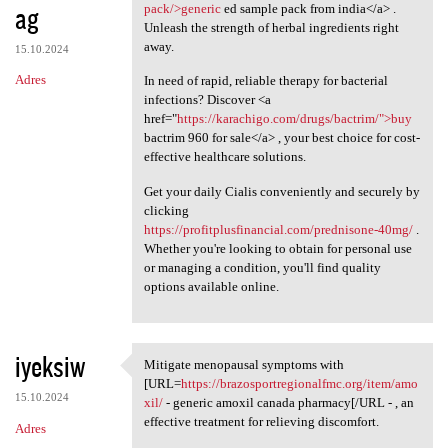
ag
pack/>generic
ed sample pack from india</a> .
Unleash the strength of herbal ingredients right
away.
15.10.2024
Adres
In need of rapid, reliable therapy for bacterial
infections? Discover <a
href="
https://karachigo.com/drugs/bactrim/">buy
bactrim 960 for sale</a> , your best choice for cost-
effective healthcare solutions.
Get your daily Cialis conveniently and securely by
clicking
https://profitplusfinancial.com/prednisone-40mg/
.
Whether you're looking to obtain for personal use
or managing a condition, you'll find quality
options available online.
iyeksiw
Mitigate menopausal symptoms with
Mitigate menopausal symptoms
[URL=
https://brazosportregionalfmc.org/item/amo
15.10.2024
xil/
- generic amoxil canada pharmacy[/URL - , an
effective treatment for relieving discomfort.
Adres