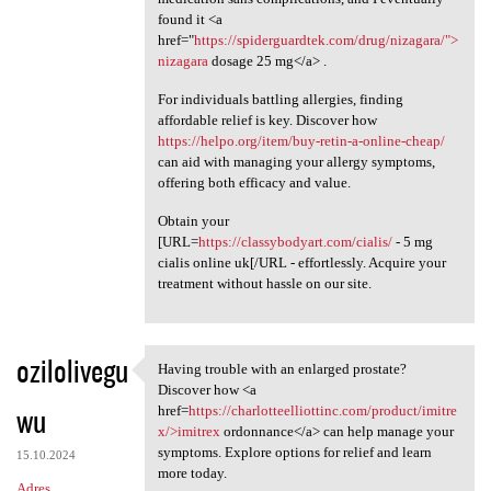
found it <a
href="
https://spiderguardtek.com/drug/nizagara/">
nizagara
dosage 25 mg</a> .
For individuals battling allergies, finding
affordable relief is key. Discover how
https://helpo.org/item/buy-retin-a-online-cheap/
can aid with managing your allergy symptoms,
offering both efficacy and value.
Obtain your
[URL=
https://classybodyart.com/cialis/
- 5 mg
cialis online uk[/URL - effortlessly. Acquire your
treatment without hassle on our site.
ozilolivegu
Having trouble with an enlarged prostate?
Having trouble with an
Discover how <a
wu
href=
https://charlotteelliottinc.com/product/imitre
x/>imitrex
ordonnance</a> can help manage your
symptoms. Explore options for relief and learn
15.10.2024
more today.
Adres