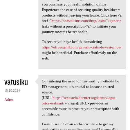
you purchase your health solution online.
Experience the ease of securing quality healthcare
products without leaving your home. Click here <a
href="
https://coastal-ims.com/drug/lasix/">generic
lasix without a prescription</a> to initiate your
journey towards better health.
To secure your eye health, considering
https://oliveogrill.com/generic-cialis-lowest-price/
might be beneficial. Purchase effortlessly on the
web.
vatusiku
Considering the need for trustworthy methods for
Considering the need for
ED management, it's crucial to locate a trusted
15.10.2024
source.
[URL=
https://texasrehabcenter.org/item/viagra-
Adres
price-walmart/
- viagra[/URL - provides an
accessible route to procure your prescription with
confidence.
I was in search of an authentic place to get my
medication sans complications, and I eventually