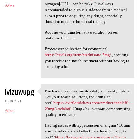
nizagara[/URL - can be risky. It is always
Adres
recommended to pursue guidance from a medical
expert prior to acquiring any drugs, especially
those intended for hormonal therapy.
Acquire your transformative solution on our
platform. Enhance
Browse our collection for economical
https://csicls.org/item/prednisone-5mg/
, ensuring
you receive top-notch treatment without having to
spending a lot.
ivizuwupg
Purchase cheap treatments safely and easily online.
Purchase cheap treatments
Get your health solutions, including <a
15.10.2024
href=
https://exitfloridakeys.com/product/tadalafil-
20mg/>tadalafil
10mg</a> , without compromising
Adres
quality or efficacy.
Having issues with hypertension or angina? Obtain
your relief safely and effectively by exploring <a
href="
https://beingproficient.com/retin-a/">retin