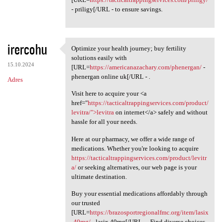
- priligy[/URL - to ensure savings.
irercohu
Optimize your health journey; buy fertility
Optimize your health journey;
solutions easily with
15.10.2024
[URL=
https://americanazachary.com/phenergan/
-
phenergan online uk[/URL - .
Adres
Visit here to acquire your <a
href="
https://tacticaltrappingservices.com/product/
levitra/">levitra
on internet</a> safely and without
hassle for all your needs.
Here at our pharmacy, we offer a wide range of
medications. Whether you're looking to acquire
https://tacticaltrappingservices.com/product/levitr
a/
or seeking alternatives, our web page is your
ultimate destination.
Buy your essential medications affordably through
our trusted
[URL=
https://brazosportregionalfmc.org/item/lasix
-40mg/
- lasix 40mg[/URL - . Find diverse choices