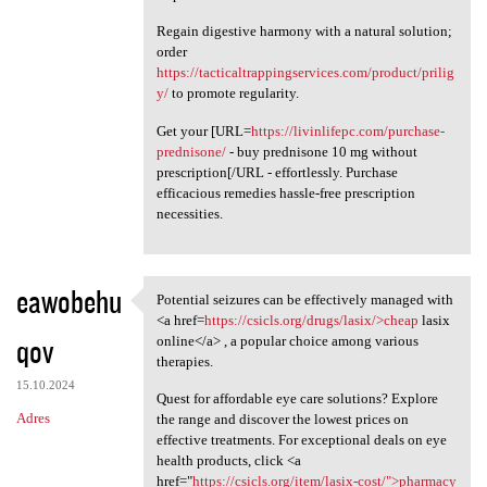
Regain digestive harmony with a natural solution;
order
https://tacticaltrappingservices.com/product/prilig
y/
to promote regularity.
Get your [URL=
https://livinlifepc.com/purchase-
prednisone/
- buy prednisone 10 mg without
prescription[/URL - effortlessly. Purchase
efficacious remedies hassle-free prescription
necessities.
eawobehu
Potential seizures can be effectively managed with
Potential seizures can be
<a href=
https://csicls.org/drugs/lasix/>cheap
lasix
qov
online</a> , a popular choice among various
therapies.
15.10.2024
Quest for affordable eye care solutions? Explore
Adres
the range and discover the lowest prices on
effective treatments. For exceptional deals on eye
health products, click <a
href="
https://csicls.org/item/lasix-cost/">pharmacy