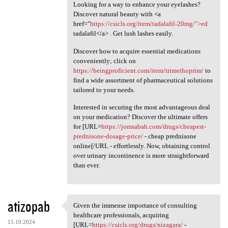
Looking for a way to enhance your eyelashes?
Discover natural beauty with <a
href="
https://csicls.org/item/tadalafil-20mg/">ed
tadalafil</a> . Get lush lashes easily.
Discover how to acquire essential medications
conveniently; click on
https://beingproficient.com/item/trimethoprim/
to
find a wide assortment of pharmaceutical solutions
tailored to your needs.
Interested in securing the most advantageous deal
on your medication? Discover the ultimate offers
for [URL=
https://jomsabah.com/drugs/cheapest-
prednisone-dosage-price/
- cheap prednisone
online[/URL - effortlessly. Now, obtaining control
over urinary incontinence is more straightforward
than ever.
atizopab
Given the immense importance of consulting
Given the immense importance
healthcare professionals, acquiring
15.10.2024
[URL=
https://csicls.org/drugs/nizagara/
-