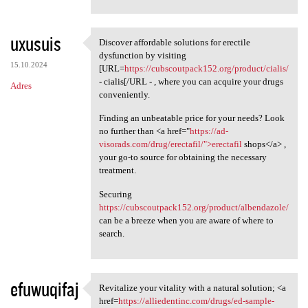
uxusuis
Discover affordable solutions for erectile
Discover affordable solutions
dysfunction by visiting
15.10.2024
[URL=
https://cubscoutpack152.org/product/cialis/
- cialis[/URL - , where you can acquire your drugs
Adres
conveniently.
Finding an unbeatable price for your needs? Look
no further than <a href="
https://ad-
visorads.com/drug/erectafil/">erectafil
shops</a> ,
your go-to source for obtaining the necessary
treatment.
Securing
https://cubscoutpack152.org/product/albendazole/
can be a breeze when you are aware of where to
search.
efuwuqifaj
Revitalize your vitality with a natural solution; <a
Revitalize your vitality with
href=
https://alliedentinc.com/drugs/ed-sample-