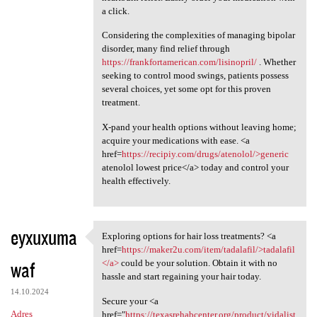
a click.
Considering the complexities of managing bipolar
disorder, many find relief through
https://frankfortamerican.com/lisinopril/
. Whether
seeking to control mood swings, patients possess
several choices, yet some opt for this proven
treatment.
X-pand your health options without leaving home;
acquire your medications with ease. <a
href=
https://recipiy.com/drugs/atenolol/>generic
atenolol lowest price</a> today and control your
health effectively.
eyxuxuma
Exploring options for hair loss treatments? <a
Exploring options for hair
href=
https://maker2u.com/item/tadalafil/>tadalafil
waf
</a>
could be your solution. Obtain it with no
hassle and start regaining your hair today.
14.10.2024
Secure your <a
Adres
href="
https://texasrehabcenter.org/product/vidalist