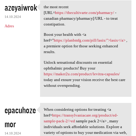
azeyaiwrok
the most recent
the most recent [URL=https:/
[URL=
https://thecultivarte.com/pharmacy/
-
14.10.2024
canadian pharmacy/pharmacy[/URL - to treat
constipation.
Adres
Boost your health with <a
href="
https://planbmfg.com/pill/lasix/">lasix</a>
,
a premiere option for those seeking enhanced
results.
Unlock sensational discounts on essential
ophthalmic products! Buy your
https://maker2u.com/product/levitra-capsules/
today and ensure your vision receive the best care
without overspending.
epacuhoze
When considering options for treating <a
When considering options for
href=
https://transylvaniacare.org/product/ed-
mor
sample-pack-2/>ed
sample pack 2</a> , many
individuals seek affordable solutions. Explore a
variety of options to buy your medication via web,
14.10.2024