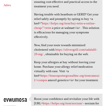
ensuring cost-effective and practical access to the
Adres
treatment you need.
Having trouble with heartburn or GERD? Get your
relief safely and promptly by opting to buy <a
href="
https://helpo.org/item/buy-retin-a-online-
cheap/">retin
a price at walmart</a> . This solution
is efficacious for managing your symptoms
effectively.
Now, find your route towards minimized
cholesterol with
https://oliveogrill.com/tadalafil-
20-mg/
, obtainable for buying on the web.
Keep your allergies at bay without leaving your
home. Purchase your allergy relief medication
virtually with ease. Visit <a
href=
https://brazosportregionalfmc.org/item/amoxi
l/>compra
amoxil generico</a> for your treatment.
evwumosa
Boost your confidence and revitalize your life with
Boost your confidence and
[URL=
https://helpo.org/item/nexium/
- nexium for