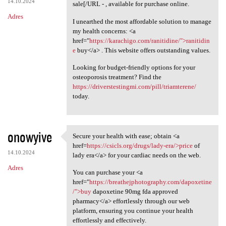
14.10.2024
sale[/URL - , available for purchase online.
Adres
I unearthed the most affordable solution to manage
my health concerns: <a
href="
https://karachigo.com/ranitidine/">ranitidin
e
buy</a> . This website offers outstanding values.
Looking for budget-friendly options for your
osteoporosis treatment? Find the
https://driverstestingmi.com/pill/triamterene/
today.
onowyive
Secure your health with ease; obtain <a
Secure your health with ease;
href=
https://csicls.org/drugs/lady-era/>price
of
14.10.2024
lady era</a> for your cardiac needs on the web.
Adres
You can purchase your <a
href="
https://breathejphotography.com/dapoxetine
/">buy
dapoxetine 90mg fda approved
pharmacy</a> effortlessly through our web
platform, ensuring you continue your health
effortlessly and effectively.