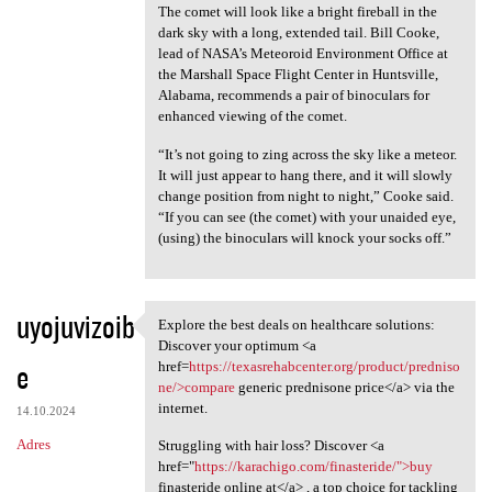
The comet will look like a bright fireball in the
dark sky with a long, extended tail. Bill Cooke,
lead of NASA’s Meteoroid Environment Office at
the Marshall Space Flight Center in Huntsville,
Alabama, recommends a pair of binoculars for
enhanced viewing of the comet.
“It’s not going to zing across the sky like a meteor.
It will just appear to hang there, and it will slowly
change position from night to night,” Cooke said.
“If you can see (the comet) with your unaided eye,
(using) the binoculars will knock your socks off.”
uyojuvizoib
Explore the best deals on healthcare solutions:
Explore the best deals on
Discover your optimum <a
e
href=
https://texasrehabcenter.org/product/predniso
ne/>compare
generic prednisone price</a> via the
internet.
14.10.2024
Adres
Struggling with hair loss? Discover <a
href="
https://karachigo.com/finasteride/">buy
finasteride online at</a> , a top choice for tackling