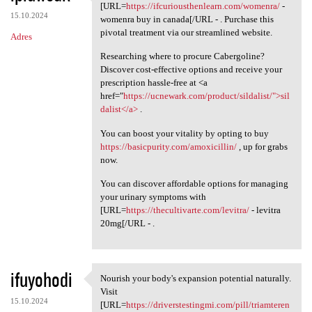
Begin your journey towards
[URL=
https://ifcuriousthenlearn.com/womenra/
-
15.10.2024
womenra buy in canada[/URL - . Purchase this
pivotal treatment via our streamlined website.
Adres
Researching where to procure Cabergoline?
Discover cost-effective options and receive your
prescription hassle-free at <a
href="
https://ucnewark.com/product/sildalist/">sil
dalist</a>
.
You can boost your vitality by opting to buy
https://basicpurity.com/amoxicillin/
, up for grabs
now.
You can discover affordable options for managing
your urinary symptoms with
[URL=
https://thecultivarte.com/levitra/
- levitra
20mg[/URL - .
ifuyohodi
Nourish your body's expansion potential naturally.
Nourish your body's expansion
Visit
15.10.2024
[URL=
https://driverstestingmi.com/pill/triamteren