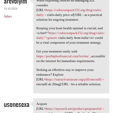
arevoiyim
While exploring choices for managing ED,
While exploring choices for
o
consider
14.10.2024
m
[URL=
https://cubscoutpack152.org/drug/cialis-
daily/
- cialis-daily price of[/URL - as a practical
Adres
e
solution for ongoing treatment.
n
Keeping your heart health optimal is crucial, and
t
<a href="
https://cubscoutpack152.org/drug/cialis-
daily/">generic
cialis daily from india</a> could
a
be a vital component of your treatment strategy.
r
Get your treatment easily with
z
https://profitplusfinancial.com/levitra/
, accessible
e
on the internet for immediate requirements.
Seeking an effortless way to improve your
endurance? Explore
[URL=
https://transylvaniacare.org/pill/erectafil/
-
erectafil de 20mg[/URL - for a reliable solution.
usonesexa
Acquire
Acquire [URL=https://mynarch
[URL=
https://mynarch.net/product/propranolol/
-