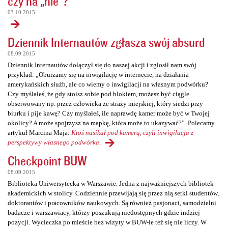
czy na „nie”?
03.10.2015
Dziennik Internautów zgłasza swój absurd
08.09.2015
Dziennik Internautów dołączył się do naszej akcji i zgłosił nam swój
przykład: „Oburzamy się na inwigilację w internecie, na działania
amerykańskich służb, ale co wiemy o inwigilacji na własnym podwórku?
Czy myślałeś, że gdy stoisz sobie pod blokiem, możesz być ciągle
obserwowany np. przez człowieka ze straży miejskiej, który siedzi przy
biurku i pije kawę? Czy myślałeś, ile naprawdę kamer może być w Twojej
okolicy? A może spojrzysz na mapkę, która może to ukazywać?”. Polecamy
artykuł Marcina Maja:
Ktoś nasikał pod kamerą, czyli inwigilacja z
perspektywy własnego podwórka
.
Checkpoint BUW
08.09.2015
Biblioteka Uniwersytecka w Warszawie. Jedna z najważniejszych bibliotek
akademickich w stolicy. Codziennie przewijają się przez nią setki studentów,
doktorantów i pracowników naukowych. Są również pasjonaci, samodzielni
badacze i warszawiacy, którzy poszukują niedostępnych gdzie indziej
pozycji. Wycieczka po mieście bez wizyty w BUW-ie też się nie liczy. W