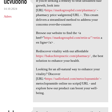
ucvudono
If you're seeking a remedy to treat unwanted hair
If you're seeking a remedy to
growth, look into
14.10.2024
[URL=
https://marksgroupbd.com/pharmacy/
-
pharmacy price walgreens[/URL - . This cream
Adres
delivers a streamlined method to address your
concerns over-the-counter.
Browse our website to find the <a
href="
https://marksgroupbd.com/retin-a/">retin
a
en ligne</a> .
Rediscover vitality with our affordable
https://bakuchiropractic.com/pharmacy/
, the best
solution to enhance your health.
Looking for an all-natural way to enhance your
vitality? Discover
[URL=
https://sadlerland.com/metoclopramide/
-
metoclopramide online no script[/URL - and
explore how our product can boost your well-
being.