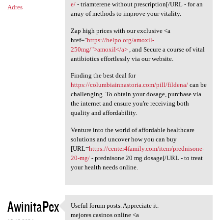
e/
- triamterene without prescription[/URL - for an
Adres
array of methods to improve your vitality.
Zap high prices with our exclusive <a
href="
https://helpo.org/amoxil-
250mg/">amoxil</a>
, and Secure a course of vital
antibiotics effortlessly via our website.
Finding the best deal for
https://columbiainnastoria.com/pill/fildena/
can be
challenging. To obtain your dosage, purchase via
the internet and ensure you're receiving both
quality and affordability.
Venture into the world of affordable healthcare
solutions and uncover how you can buy
[URL=
https://center4family.com/item/prednisone-
20-mg/
- prednisone 20 mg dosage[/URL - to treat
your health needs online.
AwinitaPex
Useful forum posts. Appreciate it.
Useful forum posts.
mejores casinos online <a