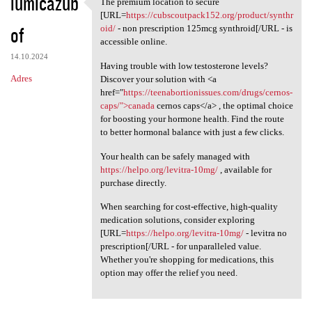
iumicazub
The premium location to secure
The premium location to
[URL=
https://cubscoutpack152.org/product/synthr
of
oid/
- non prescription 125mcg synthroid[/URL - is
accessible online.
14.10.2024
Having trouble with low testosterone levels?
Adres
Discover your solution with <a
href="
https://teenabortionissues.com/drugs/cernos-
caps/">canada
cernos caps</a> , the optimal choice
for boosting your hormone health. Find the route
to better hormonal balance with just a few clicks.
Your health can be safely managed with
https://helpo.org/levitra-10mg/
, available for
purchase directly.
When searching for cost-effective, high-quality
medication solutions, consider exploring
[URL=
https://helpo.org/levitra-10mg/
- levitra no
prescription[/URL - for unparalleled value.
Whether you're shopping for medications, this
option may offer the relief you need.