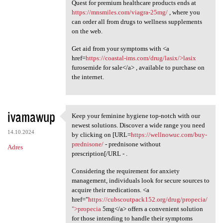
Quest for premium healthcare products ends at
https://mnsmiles.com/viagra-25mg/
, where you
can order all from drugs to wellness supplements
on the web.
Get aid from your symptoms with <a
href=
https://coastal-ims.com/drug/lasix/>lasix
furosemide for sale</a> , available to purchase on
the internet.
ivamawup
Keep your feminine hygiene top-notch with our
Keep your feminine hygiene
newest solutions. Discover a wide range you need
14.10.2024
by clicking on [URL=
https://wellnowuc.com/buy-
prednisone/
- prednisone without
Adres
prescription[/URL - .
Considering the requirement for anxiety
management, individuals look for secure sources to
acquire their medications. <a
href="
https://cubscoutpack152.org/drug/propecia/
">propecia
5mg</a> offers a convenient solution
for those intending to handle their symptoms