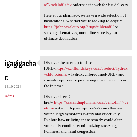
a/">tadalafil</a>
order via the web for fast delivery.
Here at our pharmacy, we have a wide selection of
medications. Whether you're looking to acquire
https://johncavaletto.org/drugs/sildenafil/
or
seeking alternatives, our online store is your
ultimate destination.
igagigaeha
Discover the most up-to-date
Discover the most up-to-date
[URL=
https://exitfloridakeys.com/product/hydrox
c
ychloroquine/
- hydroxychloroquine[/URL - and
consider options for purchasing this treatment via
the internet.
14.10.2024
Adres
Discover how <a
href="
https://cassandraplummer.com/ventolin/">ve
ntolin
without dr prescription</a> can alleviate
your allergy symptoms swiftly and effectively.
Explore how utilizing these remedy could alter
your daily comfort by minimizing sneezing,
itchiness, and nasal congestion.