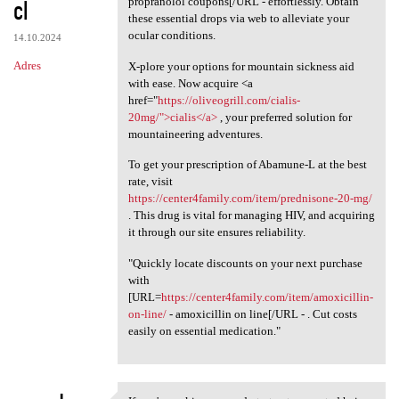
cl
propranolol coupons[/URL - effortlessly. Obtain
these essential drops via web to alleviate your
ocular conditions.
14.10.2024
Adres
X-plore your options for mountain sickness aid
with ease. Now acquire <a
href="
https://oliveogrill.com/cialis-
20mg/">cialis</a>
, your preferred solution for
mountaineering adventures.
To get your prescription of Abamune-L at the best
rate, visit
https://center4family.com/item/prednisone-20-mg/
. This drug is vital for managing HIV, and acquiring
it through our site ensures reliability.
"Quickly locate discounts on your next purchase
with
[URL=
https://center4family.com/item/amoxicillin-
on-line/
- amoxicillin on line[/URL - . Cut costs
easily on essential medication."