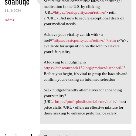
sdabuqe
Secure the most competitive rates on antifungal
Secure the most competitive
medication in the U.S. by clicking
14.10.2024
[URL=
https://basicpurity.com/retin-a/
- retin
a[/URL - . Act now to secure exceptional deals on
Adres
your medical needs.
Achieve your vitality zenith with <a
href="
https://basicpurity.com/retin-a/">retin
a</a> ,
available for acquisition on the web to elevate
your life quality.
A looking to indulging in
https://cubscoutpack152.org/product/lisinopril/
?
Before you begin, it's vital to grasp the hazards and
confirm you're taking an informed selection.
Seek budget-friendly alternatives for enhancing
your vitality?
[URL=
https://profitplusfinancial.com/cialis/
- best
price cialis[/URL - offers an effective mixture for
those seeking to enhance performance safely.