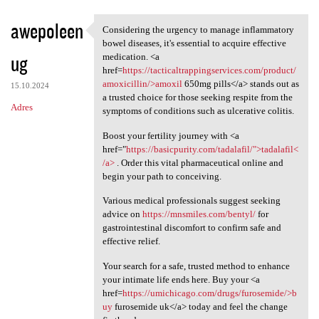
awepoleen
Considering the urgency to manage inflammatory
Considering the urgency to
bowel diseases, it's essential to acquire effective
ug
medication. <a
href=
https://tacticaltrappingservices.com/product/
amoxicillin/>amoxil
650mg pills</a> stands out as
15.10.2024
a trusted choice for those seeking respite from the
Adres
symptoms of conditions such as ulcerative colitis.
Boost your fertility journey with <a
href="
https://basicpurity.com/tadalafil/">tadalafil<
/a>
. Order this vital pharmaceutical online and
begin your path to conceiving.
Various medical professionals suggest seeking
advice on
https://mnsmiles.com/bentyl/
for
gastrointestinal discomfort to confirm safe and
effective relief.
Your search for a safe, trusted method to enhance
your intimate life ends here. Buy your <a
href=
https://umichicago.com/drugs/furosemide/>b
uy
furosemide uk</a> today and feel the change