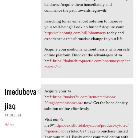
baldness. Acquire them immediately and
commence the path towards regrowth!
Searching for an enhanced solution to improve
your well-being? Look no further! Acquire your
https://planbmfg.com/pill/pharmacy/
today and
experience a transformative change in your life.
Acquire your medicine without hassle with our safe
online platform. Discover the advantages of <a
href=
https://bakuchiropractic.com/pharmacy/>phar
macy</a>
.
imedubova
Acquire your <a
Acquire your <a href=https:/
href=
https://maker2u.com/item/prednisone-
jiaq
20mg/>prednisone</a>
now! Get the bone density
solution online effortlessly.
14.10.2024
Visit our <a
Adres
href="
https://exitfloridakeys.com/product/cytotec/
">generic
for cytotec</a> page to purchase trusted
heartburn relief. Easily order your medication with