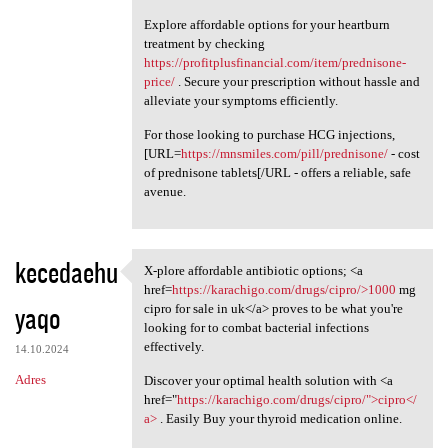
Explore affordable options for your heartburn
treatment by checking
https://profitplusfinancial.com/item/prednisone-
price/
. Secure your prescription without hassle and
alleviate your symptoms efficiently.
For those looking to purchase HCG injections,
[URL=
https://mnsmiles.com/pill/prednisone/
- cost
of prednisone tablets[/URL - offers a reliable, safe
avenue.
kecedaehu
X-plore affordable antibiotic options; <a
X-plore affordable antibiotic
href=
https://karachigo.com/drugs/cipro/>1000
mg
yaqo
cipro for sale in uk</a> proves to be what you're
looking for to combat bacterial infections
effectively.
14.10.2024
Adres
Discover your optimal health solution with <a
href="
https://karachigo.com/drugs/cipro/">cipro</
a>
. Easily Buy your thyroid medication online.