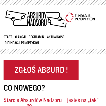
Przejdź
do
treści
START
O AKCJI
REGULAMIN
AKTUALNOŚCI
O FUNDACJI PANOPTYKON
CO NOWEGO?
Starcie Absurdów Nadzoru – jesteś na „tak”