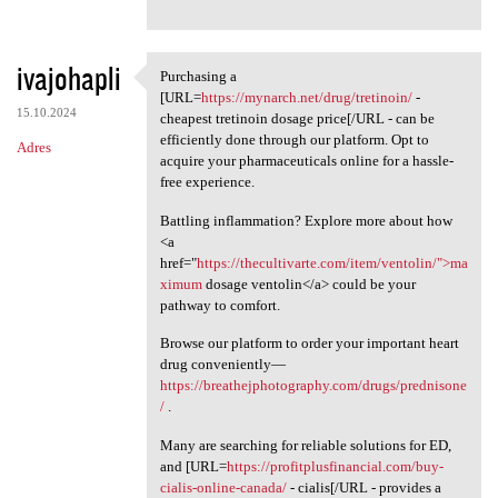
ivajohapli
Purchasing a
Purchasing a [URL=https:/
[URL=
https://mynarch.net/drug/tretinoin/
-
15.10.2024
cheapest tretinoin dosage price[/URL - can be
efficiently done through our platform. Opt to
Adres
acquire your pharmaceuticals online for a hassle-
free experience.
Battling inflammation? Explore more about how
<a
href="
https://thecultivarte.com/item/ventolin/">ma
ximum
dosage ventolin</a> could be your
pathway to comfort.
Browse our platform to order your important heart
drug conveniently—
https://breathejphotography.com/drugs/prednisone
/
.
Many are searching for reliable solutions for ED,
and [URL=
https://profitplusfinancial.com/buy-
cialis-online-canada/
- cialis[/URL - provides a