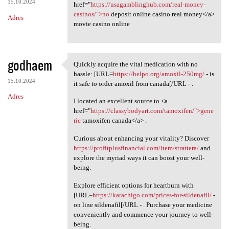
15.10.2024
href="
https://usagamblinghub.com/real-money-
casinos/">no
deposit online casino real money</a>
Adres
movie casino online
godhaem
Quickly acquire the vital medication with no
Quickly acquire the vital
hassle: [URL=
https://helpo.org/amoxil-250mg/
- is
15.10.2024
it safe to order amoxil from canada[/URL - .
Adres
I located an excellent source to <a
href="
https://classybodyart.com/tamoxifen/">gene
ric
tamoxifen canada</a> .
Curious about enhancing your vitality? Discover
https://profitplusfinancial.com/item/strattera/
and
explore the myriad ways it can boost your well-
being.
Explore efficient options for heartburn with
[URL=
https://karachigo.com/prices-for-sildenafil/
-
on line sildenafil[/URL - . Purchase your medicine
conveniently and commence your journey to well-
being.