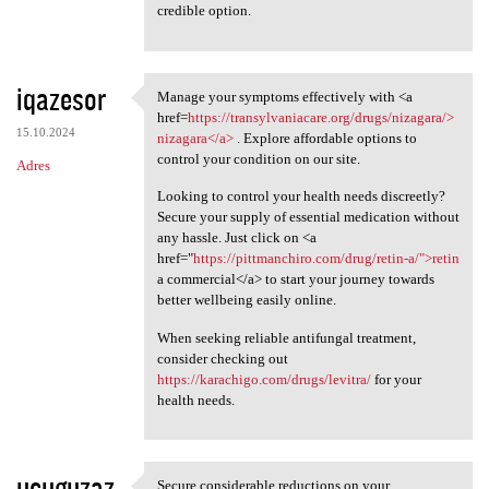
credible option.
iqazesor
Manage your symptoms effectively with <a
Manage your symptoms
href=
https://transylvaniacare.org/drugs/nizagara/>
15.10.2024
nizagara</a>
. Explore affordable options to
control your condition on our site.
Adres
Looking to control your health needs discreetly?
Secure your supply of essential medication without
any hassle. Just click on <a
href="
https://pittmanchiro.com/drug/retin-a/">retin
a commercial</a> to start your journey towards
better wellbeing easily online.
When seeking reliable antifungal treatment,
consider checking out
https://karachigo.com/drugs/levitra/
for your
health needs.
ucuguzaz
Secure considerable reductions on your