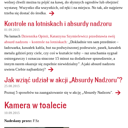
wolnej chwili można tu pójść na kawę, do słynnych ogrodów lub obejrzeć
wystawę. Wszystko dla wszystkich, od ręki i na miejscu. No tak, ale najpierw
trzeba się dostać do środka.
Kontrole na lotniskach i absurdy nadzoru
01.09.2015
Na łamach
Dziennika Opinii, Katarzyna Szymielewicz przedstawia swój
absurd nadzoru – kontrole na lotniskach
: „Dokładnie ten sam przedmiot –
ładowarka, kawałek kabla, but na podwyższonej podeszwie, pasek, kawałek
metalu gdzieś przy ciele, czy coś w kształcie tuby – raz uruchamia sygnał
ostrzegawczy i oznacza stracone 15 minut na dodatkowe sprawdzenie, a
innym razem okazuje się zupełnie niewidzialny”. A jaki absurd nadzoru
uwiera Ciebie najbardziej?
Jak wziąć udział w akcji „Absurdy Nadzoru"?
25.08.2015
Poznaj 5 sposobów na zaangażowanie się w akcję „Absurdy Nadzoru".
Kamera w toalecie
10.09.2015
Nadesłany przez:
F.Sz