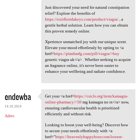
Just discovered your need for natural constipation
relief? Explore the benefits of
https://exitfloridakeys.com/product/viagra/
, a
gentle herbal solution. Learn how you can obtain
this proven remedy online.
Xperience unmatched joy with our unique scent.
Elevate your mood effortlessly by opting to <a
href=
https://planbmfg.com/pill/viagra/>buy
generic viagra uk</a> . Whether seeking to acquire
an fragrance online, it's never been easier to
enhance your wellbeing and radiate confidence.
endewba
Get your <a href=
https://csicls.org/item/kamagra-
Get your <a href=https:/
online-pharmacy/>50
mg kamagra no rx</a> now,
14.10.2024
ensuring cardiovascular health is prioritized
efficiently and without risk.
Adres
Looking to boost your well-being? Discover how
to secure your needs effortlessly with <a
href="
https://heavenlyhappyhour.com/lowest-