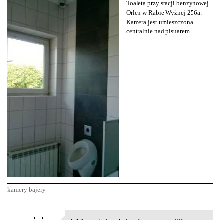
Toaleta przy stacji benzynowej
Orlen w Rabie Wyżnej 256a.
Kamera jest umieszczona
centralnie nad pisuarem.
kamery-bajery
K