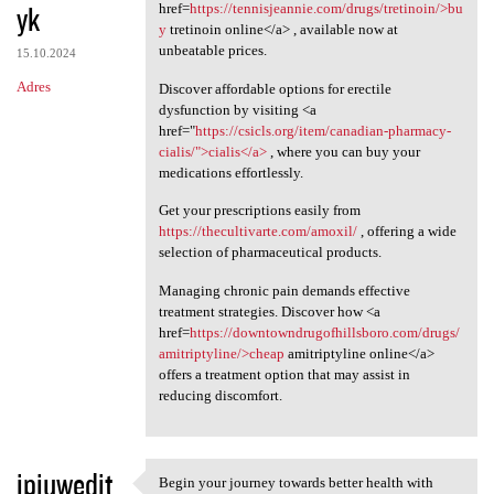
yk
href=
https://tennisjeannie.com/drugs/tretinoin/>bu
y
tretinoin online</a> , available now at
unbeatable prices.
15.10.2024
Adres
Discover affordable options for erectile
dysfunction by visiting <a
href="
https://csicls.org/item/canadian-pharmacy-
cialis/">cialis</a>
, where you can buy your
medications effortlessly.
Get your prescriptions easily from
https://thecultivarte.com/amoxil/
, offering a wide
selection of pharmaceutical products.
Managing chronic pain demands effective
treatment strategies. Discover how <a
href=
https://downtowndrugofhillsboro.com/drugs/
amitriptyline/>cheap
amitriptyline online</a>
offers a treatment option that may assist in
reducing discomfort.
ipiuwedit
Begin your journey towards better health with