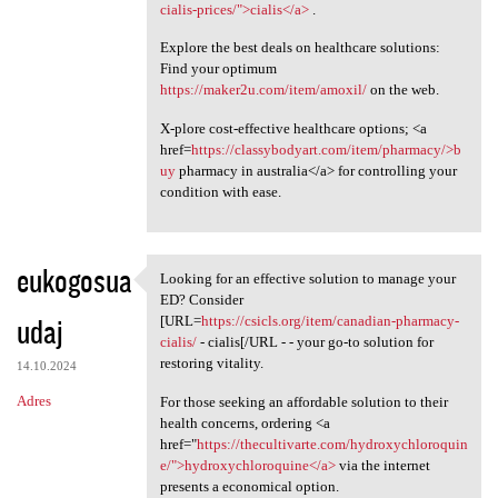
cialis-prices/">cialis</a>
.
Explore the best deals on healthcare solutions:
Find your optimum
https://maker2u.com/item/amoxil/
on the web.
X-plore cost-effective healthcare options; <a
href=
https://classybodyart.com/item/pharmacy/>b
uy
pharmacy in australia</a> for controlling your
condition with ease.
eukogosua
Looking for an effective solution to manage your
Looking for an effective
ED? Consider
udaj
[URL=
https://csicls.org/item/canadian-pharmacy-
cialis/
- cialis[/URL - - your go-to solution for
restoring vitality.
14.10.2024
Adres
For those seeking an affordable solution to their
health concerns, ordering <a
href="
https://thecultivarte.com/hydroxychloroquin
e/">hydroxychloroquine</a>
via the internet
presents a economical option.