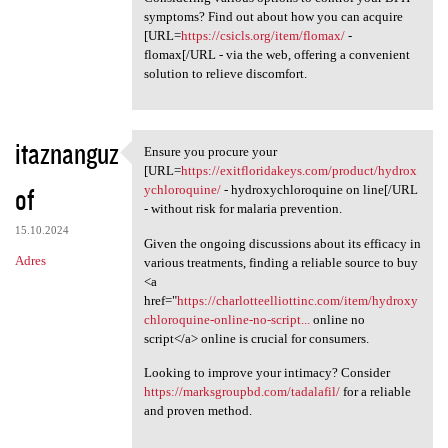
symptoms? Find out about how you can acquire
[URL=
https://csicls.org/item/flomax/
-
flomax[/URL - via the web, offering a convenient
solution to relieve discomfort.
itaznanguz
Ensure you procure your
Ensure you procure your [URL
[URL=
https://exitfloridakeys.com/product/hydrox
of
ychloroquine/
- hydroxychloroquine on line[/URL
- without risk for malaria prevention.
15.10.2024
Given the ongoing discussions about its efficacy in
Adres
various treatments, finding a reliable source to buy
<a
href="
https://charlotteelliottinc.com/item/hydroxy
chloroquine-online-no-script...
online no
script</a> online is crucial for consumers.
Looking to improve your intimacy? Consider
https://marksgroupbd.com/tadalafil/
for a reliable
and proven method.