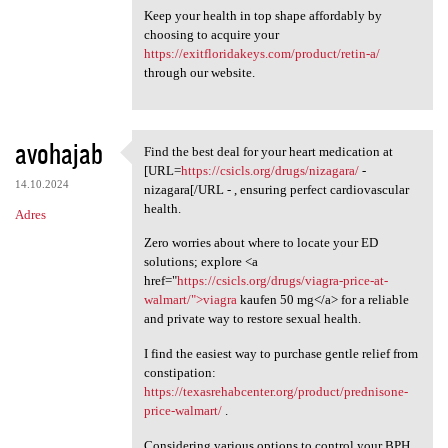
Keep your health in top shape affordably by
choosing to acquire your
https://exitfloridakeys.com/product/retin-a/
through our website.
avohajab
Find the best deal for your heart medication at
Find the best deal for your
[URL=
https://csicls.org/drugs/nizagara/
-
14.10.2024
nizagara[/URL - , ensuring perfect cardiovascular
health.
Adres
Zero worries about where to locate your ED
solutions; explore <a
href="
https://csicls.org/drugs/viagra-price-at-
walmart/">viagra
kaufen 50 mg</a> for a reliable
and private way to restore sexual health.
I find the easiest way to purchase gentle relief from
constipation:
https://texasrehabcenter.org/product/prednisone-
price-walmart/
.
Considering various options to control your BPH