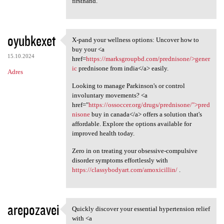
firsthand.
oyubkexet
X-pand your wellness options: Uncover how to
X-pand your wellness options:
buy your <a
15.10.2024
href=
https://marksgroupbd.com/prednisone/>gener
ic
prednisone from india</a> easily.
Adres
Looking to manage Parkinson's or control
involuntary movements? <a
href="
https://ossoccer.org/drugs/prednisone/">pred
nisone
buy in canada</a> offers a solution that's
affordable. Explore the options available for
improved health today.
Zero in on treating your obsessive-compulsive
disorder symptoms effortlessly with
https://classybodyart.com/amoxicillin/
.
arepozavei
Quickly discover your essential hypertension relief
Quickly discover your
with <a