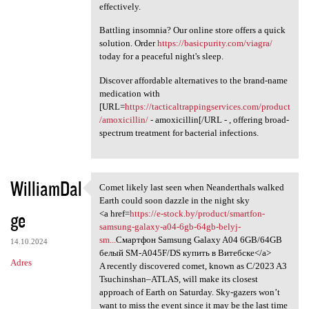
effectively.
Battling insomnia? Our online store offers a quick
solution. Order
https://basicpurity.com/viagra/
today for a peaceful night's sleep.
Discover affordable alternatives to the brand-name
medication with
[URL=
https://tacticaltrappingservices.com/product
/amoxicillin/
- amoxicillin[/URL - , offering broad-
spectrum treatment for bacterial infections.
WilliamDal
Comet likely last seen when Neanderthals walked
Comet likely last seen when
Earth could soon dazzle in the night sky
ge
<a href=
https://e-stock.by/product/smartfon-
samsung-galaxy-a04-6gb-64gb-belyj-
sm...
Смартфон Samsung Galaxy A04 6GB/64GB
14.10.2024
белый SM-A045F/DS купить в Витебске</a>
Adres
A recently discovered comet, known as C/2023 A3
Tsuchinshan–ATLAS, will make its closest
approach of Earth on Saturday. Sky-gazers won’t
want to miss the event since it may be the last time