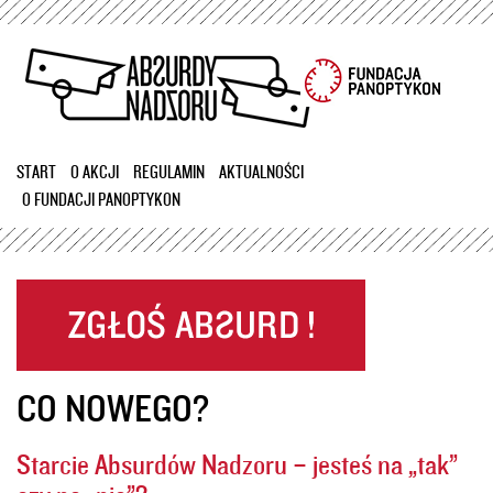
Przejdź
do
treści
START
O AKCJI
REGULAMIN
AKTUALNOŚCI
O FUNDACJI PANOPTYKON
CO NOWEGO?
Starcie Absurdów Nadzoru – jesteś na „tak”