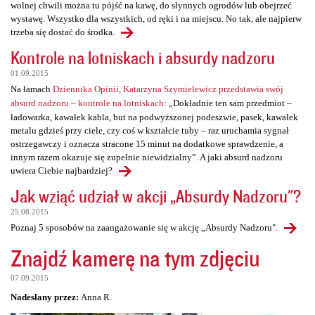
wolnej chwili można tu pójść na kawę, do słynnych ogrodów lub obejrzeć
wystawę. Wszystko dla wszystkich, od ręki i na miejscu. No tak, ale najpierw
trzeba się dostać do środka.
Kontrole na lotniskach i absurdy nadzoru
01.09.2015
Na łamach
Dziennika Opinii, Katarzyna Szymielewicz przedstawia swój
absurd nadzoru – kontrole na lotniskach
: „Dokładnie ten sam przedmiot –
ładowarka, kawałek kabla, but na podwyższonej podeszwie, pasek, kawałek
metalu gdzieś przy ciele, czy coś w kształcie tuby – raz uruchamia sygnał
ostrzegawczy i oznacza stracone 15 minut na dodatkowe sprawdzenie, a
innym razem okazuje się zupełnie niewidzialny”. A jaki absurd nadzoru
uwiera Ciebie najbardziej?
Jak wziąć udział w akcji „Absurdy Nadzoru"?
25.08.2015
Poznaj 5 sposobów na zaangażowanie się w akcję „Absurdy Nadzoru".
Znajdź kamerę na tym zdjęciu
07.09.2015
Nadesłany przez:
Anna R.