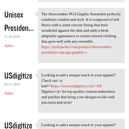
Unisex
The Abercrombie PGA Graphic Sweatshirt perfectly
The Abercrombie PGA Graphic
combines comfort and style. It is composed of soft
Presiden...
fleece with a warm viscose lining that feels
wonderful against the skin and adds a fresh,
adaptable appearance to cream-colored clothing
31.10.2024
that goes well with any ensemble.
Adres
https://stylojacket.com/product/abercrombie-
presidents-cup-pga-graphic-s...
USdigitize
Looking to add a unique touch to your apparel?
Looking to add a unique touch
Check out <a
01.11.2024
href="
https://www.usdigitize.com">US
Digitize</a> for top-quality custom embroidery
Adres
and patches that bring your designs to life with
precision and style!
USdigitize
Looking to add a unique touch to your apparel?