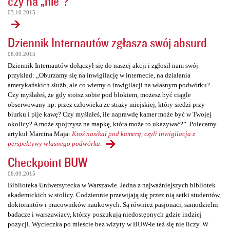
czy na „nie”?
03.10.2015
Dziennik Internautów zgłasza swój absurd
08.09.2015
Dziennik Internautów dołączył się do naszej akcji i zgłosił nam swój
przykład: „Oburzamy się na inwigilację w internecie, na działania
amerykańskich służb, ale co wiemy o inwigilacji na własnym podwórku?
Czy myślałeś, że gdy stoisz sobie pod blokiem, możesz być ciągle
obserwowany np. przez człowieka ze straży miejskiej, który siedzi przy
biurku i pije kawę? Czy myślałeś, ile naprawdę kamer może być w Twojej
okolicy? A może spojrzysz na mapkę, która może to ukazywać?”. Polecamy
artykuł Marcina Maja:
Ktoś nasikał pod kamerą, czyli inwigilacja z
perspektywy własnego podwórka
.
Checkpoint BUW
08.09.2015
Biblioteka Uniwersytecka w Warszawie. Jedna z najważniejszych bibliotek
akademickich w stolicy. Codziennie przewijają się przez nią setki studentów,
doktorantów i pracowników naukowych. Są również pasjonaci, samodzielni
badacze i warszawiacy, którzy poszukują niedostępnych gdzie indziej
pozycji. Wycieczka po mieście bez wizyty w BUW-ie też się nie liczy. W