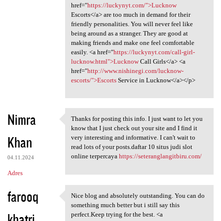
href="
https://luckynyt.com/">Lucknow
Escorts</a> are too much in demand for their
friendly personalities. You will never feel like
being around as a stranger. They are good at
making friends and make one feel comfortable
easily. <a href="
https://luckynyt.com/call-girl-
lucknow.html">Lucknow
Call Girls</a> <a
href="
http://www.nishinegi.com/lucknow-
escorts/">Escorts
Service in Lucknow</a></p>
Nimra
Thanks for posting this info. I just want to let you
Thanks for posting this info.
know that I just check out your site and I find it
Khan
very interesting and informative. I can't wait to
read lots of your posts.daftar 10 situs judi slot
online terpercaya
https://seteranglangitbiru.com/
04.11.2024
Adres
farooq
Nice blog and absolutely outstanding. You can do
Nice blog and absolutely
something much better but i still say this
khatri
perfect.Keep trying for the best. <a