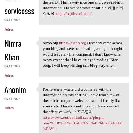
This article gives the light
the reality. This is very nice one and gives indepth
servicesss
information. Thanks for this nice article. 레플리카
쇼핑몰
https://replicare1.com/
06.11.2024
Adres
Nimra
bizop.org
https://bizop.org
I recently came across
bizop.org https://bizop.org I
your blog and have been reading along. I thought I
Khan
would leave my first comment. I don't know what
to say except that I have enjoyed reading. Nice
blog. I will keep visiting this blog very often.
06.11.2024
Adres
Anonim
Positive site, where did u come up with the
Positive site, where did u
information on this posting?I have read a few of
06.11.2024
the articles on your website now, and I really like
your style. Thanks a million and please keep up
Adres
the effective work. 스포츠중계
https://www.outlookindia.com/plugin-
play/%EB%8C%80%ED%95%9C%EB%AF%BC
%EA%...