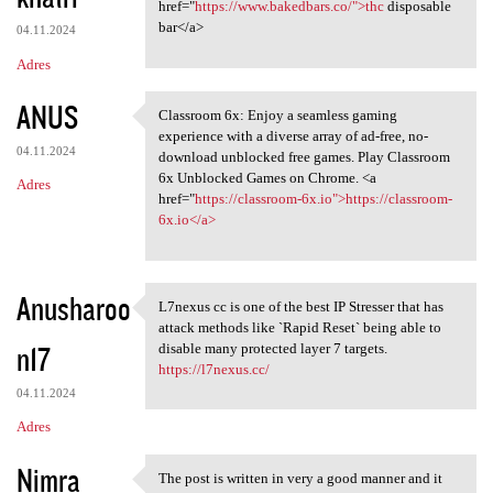
href="
https://www.bakedbars.co/">thc
disposable
bar</a>
04.11.2024
Adres
ANUS
Classroom 6x: Enjoy a seamless gaming
Classroom 6x: Enjoy a
experience with a diverse array of ad-free, no-
04.11.2024
download unblocked free games. Play Classroom
6x Unblocked Games on Chrome. <a
Adres
href="
https://classroom-6x.io">https://classroom-
6x.io</a>
Anusharoo
L7nexus cc is one of the best IP Stresser that has
L7nexus cc is one of the best
attack methods like `Rapid Reset` being able to
n17
disable many protected layer 7 targets.
https://l7nexus.cc/
04.11.2024
Adres
Nimra
The post is written in very a good manner and it