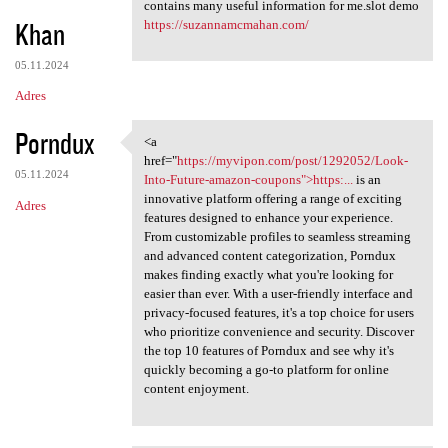
The post is written in very a
contains many useful information for me.slot demo
Khan
https://suzannamcmahan.com/
05.11.2024
Adres
Porndux
<a
<a href="https://myvipon.com
href="
https://myvipon.com/post/1292052/Look-
05.11.2024
Into-Future-amazon-coupons">https:...
is an
innovative platform offering a range of exciting
Adres
features designed to enhance your experience.
From customizable profiles to seamless streaming
and advanced content categorization, Porndux
makes finding exactly what you're looking for
easier than ever. With a user-friendly interface and
privacy-focused features, it's a top choice for users
who prioritize convenience and security. Discover
the top 10 features of Porndux and see why it's
quickly becoming a go-to platform for online
content enjoyment.