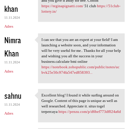
and you give it away for free. Cotton
khan
https://reginapignatti.com/
51 club
https://51club-
lottery.in/
11.11.2024
Adres
Nimra
I can see that you are an expert at your field! I am
I can see that you are an
launching a website soon, and your information
Khan
will be very useful for me.. Thanks for all your help
and wishing you all the success in your
business.calculate bmi online
11.11.2024
https://notebook.zohopublic.com/public/notes/uc
Adres
bvk25e50c974fa547ed858393...
sahnu
Excellent blog! I found it while surfing around on
Excellent blog! I found it
Google. Content of this page is unique as well as
11.11.2024
well researched. Appreciate it. situs togel
terpercaya
https://penzu.com/p/d6bef773df024a6d
Adres