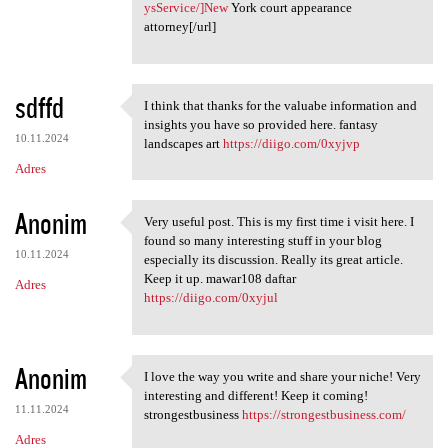
ysService/]New
York court appearance
attorney[/url]
sdffd
I think that thanks for the valuabe information and
I think that thanks for the
insights you have so provided here. fantasy
10.11.2024
landscapes art
https://diigo.com/0xyjvp
Adres
Anonim
Very useful post. This is my first time i visit here. I
Very useful post. This is my
found so many interesting stuff in your blog
10.11.2024
especially its discussion. Really its great article.
Keep it up. mawar108 daftar
Adres
https://diigo.com/0xyjul
Anonim
I love the way you write and share your niche! Very
I love the way you write and
interesting and different! Keep it coming!
11.11.2024
strongestbusiness
https://strongestbusiness.com/
Adres