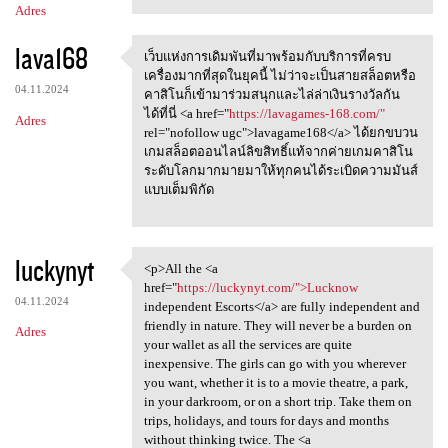
Adres
lava168
เว็บแห่งการเดิมพันที่มาพร้อมกับบริการที่ครบ
เว็บแห่งการเดิมพันที่มาพร้อมก
เครื่องมากที่สุดในยุคนี้ ไม่ว่าจะเป็นสายสล็อตหรือ
04.11.2024
คาสิโนก็เข้ามาร่วมสนุกและไล่ล่าเงินรางวัลกัน
ได้ที่นี่ <a href="
https://lavagames-168.com/"
Adres
rel="nofollow ugc">lavagame168</a> ได้ยกขบวน
เกมสล็อตออนไลน์ลิขสิทธิ์แท้จากค่ายเกมคาสิโน
ระดับโลกมากมายมาให้ทุกคนได้ระเบิดความมันส์
แบบเต็มพิกัด
luckynyt
<p>All the <a
<p>All the <a href="https:/
href="
https://luckynyt.com/">Lucknow
04.11.2024
independent Escorts</a> are fully independent and
friendly in nature. They will never be a burden on
Adres
your wallet as all the services are quite
inexpensive. The girls can go with you wherever
you want, whether it is to a movie theatre, a park,
in your darkroom, or on a short trip. Take them on
trips, holidays, and tours for days and months
without thinking twice. The <a