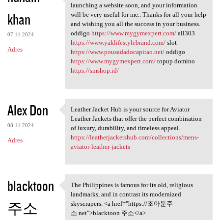
I can see that you are an
launching a website soon, and your information
khan
will be very useful for me.. Thanks for all your help
and wishing you all the success in your business.
oddigo
https://www.mygymexpert.com/
all303
07.11.2024
https://www.yaklifestylebrand.com/
slot
Adres
https://www.pousadadocapitao.net/
oddigo
https://www.mygymexpert.com/
topup domino
https://smshop.id/
Alex Don
Leather Jacket Hub is your source for Aviator
Leather Jacket Hub is your
Leather Jackets that offer the perfect combination
08.11.2024
of luxury, durability, and timeless appeal.
https://leatherjacketshub.com/collections/mens-
Adres
aviator-leather-jackets
blacktoon
The Philippines is famous for its old, religious
The Philippines is famous for
landmarks, and in contrast its modernized
주소
skyscrapers. <a href="https://조아툰주
소.net">blacktoon 주소</a>