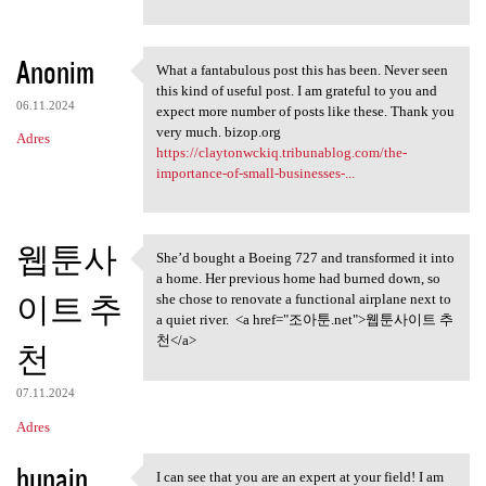
Anonim
What a fantabulous post this has been. Never seen
What a fantabulous post this
this kind of useful post. I am grateful to you and
06.11.2024
expect more number of posts like these. Thank you
very much. bizop.org
Adres
https://claytonwckiq.tribunablog.com/the-
importance-of-small-businesses-...
웹툰사
She’d bought a Boeing 727 and transformed it into
She’d bought a Boeing 727 and
a home. Her previous home had burned down, so
이트 추
she chose to renovate a functional airplane next to
a quiet river. <a href="조아툰.net">웹툰사이트 추
천</a>
천
07.11.2024
Adres
hunain
I can see that you are an expert at your field! I am