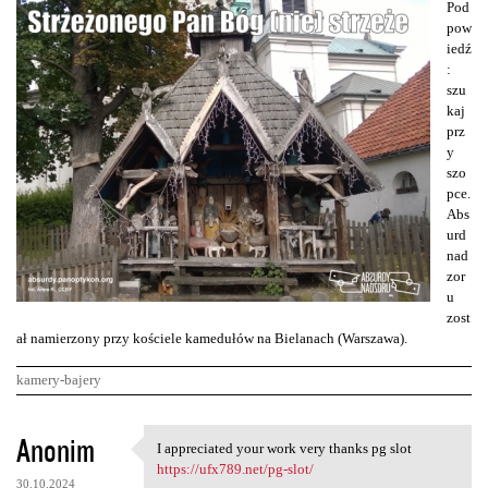
Pod
pow
iedź
:
szu
kaj
prz
y
szo
pce.
Abs
urd
nad
zor
u
zost
ał namierzony przy kościele kamedułów na Bielanach (Warszawa).
kamery-bajery
K
Anonim
I appreciated your work very thanks pg slot
I appreciated your work very
o
https://ufx789.net/pg-slot/
30.10.2024