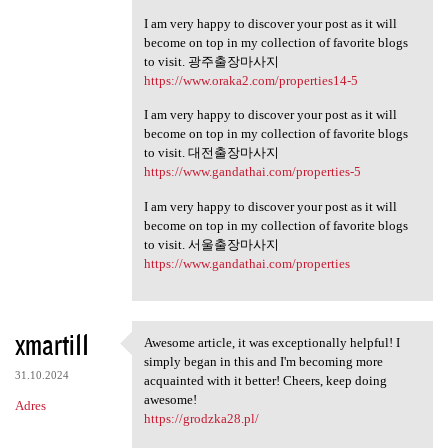
I am very happy to discover your post as it will
become on top in my collection of favorite blogs
to visit. 광주출장마사지
https://www.oraka2.com/properties14-5
I am very happy to discover your post as it will
become on top in my collection of favorite blogs
to visit. 대전출장마사지
https://www.gandathai.com/properties-5
I am very happy to discover your post as it will
become on top in my collection of favorite blogs
to visit. 서울출장마사지
https://www.gandathai.com/properties
xmarti11
Awesome article, it was exceptionally helpful! I
Awesome article, it was
simply began in this and I'm becoming more
31.10.2024
acquainted with it better! Cheers, keep doing
awesome!
Adres
https://grodzka28.pl/