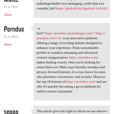
Together with the webpage you
indistinguishable text messaging, yield what you
05.11.2024
consider. [url=
https://gashoki.biz/]gashoki.biz[/url]
Adres
Porndux
<a
<a href="https://porndux
href="
https://porndux.mystrikingly.com/">https://
05.11.2024
porndux.com/</a>
is an innovative platform
offering a range of exciting features designed to
Adres
enhance your experience. From customizable
profiles to seamless streaming and advanced
content categorization,
https://porndux.com/
makes finding exactly what you're looking for
easier than ever. With a user-friendly interface and
privacy-focused features, it's a top choice for users
who prioritize convenience and security. Discover
the top 10 features of
https://porndux.com/
and see
why it's quickly becoming a go-to platform for
online content enjoyment.
seooo
This article gives the light in which we can observe