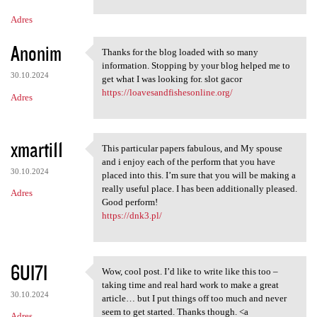
m
Adres
e
n
Anonim
Thanks for the blog loaded with so many
Thanks for the blog loaded
t
information. Stopping by your blog helped me to
30.10.2024
get what I was looking for. slot gacor
a
https://loavesandfishesonline.org/
Adres
r
z
e
xmarti11
This particular papers fabulous, and My spouse
This particular papers
and i enjoy each of the perform that you have
30.10.2024
placed into this. I’m sure that you will be making a
really useful place. I has been additionally pleased.
Adres
Good perform!
https://dnk3.pl/
6UI7I
Wow, cool post. I’d like to write like this too –
Wow, cool post. I’d like to
taking time and real hard work to make a great
30.10.2024
article… but I put things off too much and never
seem to get started. Thanks though. <a
Adres