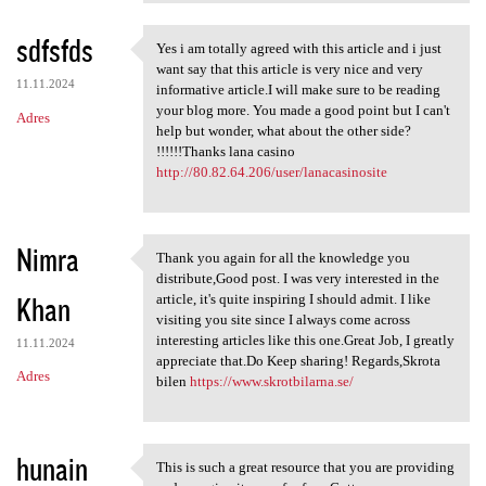
sdfsfds
Yes i am totally agreed with this article and i just
Yes i am totally agreed with
want say that this article is very nice and very
11.11.2024
informative article.I will make sure to be reading
your blog more. You made a good point but I can't
Adres
help but wonder, what about the other side?
!!!!!!Thanks lana casino
http://80.82.64.206/user/lanacasinosite
Nimra
Thank you again for all the knowledge you
Thank you again for all the
distribute,Good post. I was very interested in the
Khan
article, it's quite inspiring I should admit. I like
visiting you site since I always come across
interesting articles like this one.Great Job, I greatly
11.11.2024
appreciate that.Do Keep sharing! Regards,Skrota
Adres
bilen
https://www.skrotbilarna.se/
hunain
This is such a great resource that you are providing
This is such a great resource