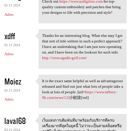
Looking to add a unique touch
Check out
https://www.usdigitize.com
for top-
01.11.2024
quality custom embroidery and patches that bring
your designs to life with precision and style!
Adres
xdff
Thanks for an interesting blog. What else may I get
Thanks for an interesting
that sort of info written in such a perfect approach?
01.11.2024
I have an undertaking that I am just now operating
on, and I have been on the lookout for such info.
Adres
http://www.agadir-golf.com/
Moiez
It is the exact same helpful as well as advantageous
It is the exact same helpful
released and find out just what lots of people take a
02.11.2024
look at lots of people. [url=
https://www.m0ney-
0k.com/news/12]
小額貸[/url]
Adres
lava168
เว็บแห่งการเดิมพันที่มาพร้อมกับบริการที่ครบ
เว็บแห่งการเดิมพันที่มาพร้อมก
เครื่องมากที่สุดในยุคนี้ ไม่ว่าจะเป็นสายสล็อตหรือ
03.11.2024