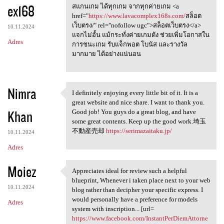
ex168
สแกนเกม ได้ทุกเกม จากทุกค่ายเกม <a
href="
https://www.lavacomplex168s.com/
สล็อต
เว็บตรง/" rel="nofollow ugc">สล็อตเว็บตรง</a>
10.11.2024
แจกไม่อั้น แม้กระทั่งค่ายเกมดัง ช่วยเพิ่มโอกาสใน
Adres
การชนะเกม รับแจ็กพอต โบนัส และรางวัล
มากมาย ได้อย่างแน่นอน
Nimra
I definitely enjoying every little bit of it. It is a
I definitely enjoying every
great website and nice share. I want to thank you.
Khan
Good job! You guys do a great blog, and have
some great contents. Keep up the good work.埼玉
不動産売却
https://serimazaitaku.jp/
10.11.2024
Adres
Moiez
Appreciates ideal for review such a helpful
Appreciates ideal for review
blueprint, Whenever i taken place next to your web
10.11.2024
blog rather than decipher your specific express. I
would personally have a preference for models
Adres
system with inscription... [url=
https://www.facebook.com/InstantPerDiemAttorne