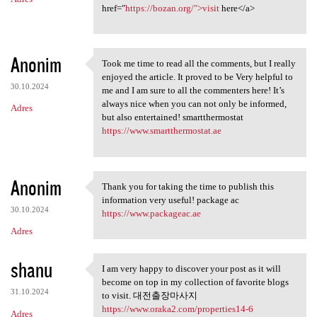
href="
https://bozan.org/">visit
here</a>
Anonim
Took me time to read all the comments, but I really
Took me time to read all the
enjoyed the article. It proved to be Very helpful to
30.10.2024
me and I am sure to all the commenters here! It’s
always nice when you can not only be informed,
Adres
but also entertained! smartthermostat
https://www.smartthermostat.ae
Anonim
Thank you for taking the time to publish this
Thank you for taking the time
information very useful! package ac
30.10.2024
https://www.packageac.ae
Adres
shanu
I am very happy to discover your post as it will
I am very happy to discover
become on top in my collection of favorite blogs
31.10.2024
to visit. 대전출장마사지
https://www.oraka2.com/properties14-6
Adres