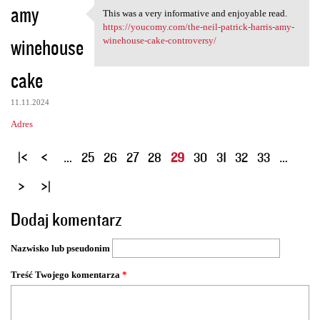
amy
This was a very informative and enjoyable read.
This was a very informative
https://youcomy.com/the-neil-patrick-harris-amy-
winehouse
winehouse-cake-controversy/
cake
11.11.2024
Adres
S
…
25
26
27
28
29
30
31
32
33
…
t
r
o
Dodaj komentarz
n
y
Nazwisko lub pseudonim
Treść Twojego komentarza
*