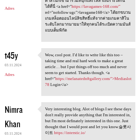
คาสิโนก็เข้ามาร่วมสนุกและไล่ล่าเงินรางวัลกัน
ได้ที่นี่ <a href="
https://lavagames-168.com/"
Adres
rel="nofollow ugc">lavagame168</a> ได้ยกขบวน
เกมสล็อตออนไลน์ลิขสิทธิ์แท้จากค่ายเกมคาสิโน
ระดับโลกมากมายมาให้ทุกคนได้ระเบิดความมันส์
แบบเต็มพิกัด
t45y
Wow, cool post. I’d like to write like this too –
Wow, cool post. I’d like to
taking time and real hard work to make a great
03.11.2024
article… but I put things off too much and never
seem to get started. Thanks though. <a
Adres
href="
https://melanatednftgallery.com/">Mediaslot
78
Login</a>
Nimra
Very interesting blog. Alot of blogs I see these days
Very interesting blog. Alot
don't really provide anything that I'm interested in,
Khan
but I'm most definately interested in this one. Just
thought that I would post and let you know.슬롯사
이트
https://interstic.io/
03.11.2024