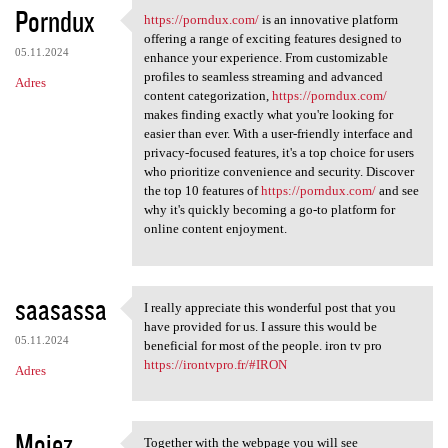
Porndux
https://porndux.com/
is an innovative platform
https://porndux.com/ is an
offering a range of exciting features designed to
05.11.2024
enhance your experience. From customizable
profiles to seamless streaming and advanced
Adres
content categorization,
https://porndux.com/
makes finding exactly what you're looking for
easier than ever. With a user-friendly interface and
privacy-focused features, it's a top choice for users
who prioritize convenience and security. Discover
the top 10 features of
https://porndux.com/
and see
why it's quickly becoming a go-to platform for
online content enjoyment.
saasassa
I really appreciate this wonderful post that you
I really appreciate this
have provided for us. I assure this would be
05.11.2024
beneficial for most of the people. iron tv pro
https://irontvpro.fr/#IRON
Adres
Moiez
Together with the webpage you will see