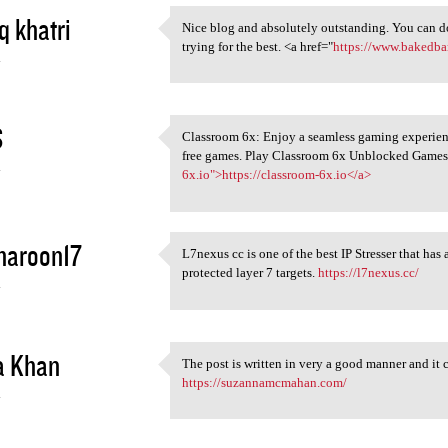
q khatri
Nice blog and absolutely outstanding. You can do
Nice blog and absolutely
trying for the best. <a href="
https://www.bakedba
4
S
Classroom 6x: Enjoy a seamless gaming experienc
Classroom 6x: Enjoy a
free games. Play Classroom 6x Unblocked Games
4
6x.io">https://classroom-6x.io</a>
haroon17
L7nexus cc is one of the best IP Stresser that ha
L7nexus cc is one of the best
protected layer 7 targets.
https://l7nexus.cc/
4
a Khan
The post is written in very a good manner and it
The post is written in very a
https://suzannamcmahan.com/
4