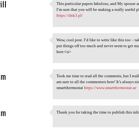
i11
This particular papers fabulous, and My spouse an
This particular papers
I’m sure that you will be making a really useful 
4
https://dnk3.pl/
Wow, cool post. I’d like to write like this too – 
Wow, cool post. I’d like to
put things off too much and never seem to get st
4
here</a>
im
Took me time to read all the comments, but I reall
Took me time to read all the
am sure to all the commenters here! It’s always n
4
smartthermostat
https://www.smartthermostat.ae
im
Thank you for taking the time to publish this in
Thank you for taking the time
4