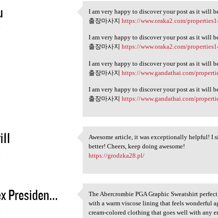
u
I am very happy to discover your post as it will 
I am very happy to discover
출장마사지
https://www.oraka2.com/properties1
4
I am very happy to discover your post as it will 
출장마사지
https://www.oraka2.com/properties1
I am very happy to discover your post as it will 
출장마사지
https://www.gandathai.com/properti
I am very happy to discover your post as it will 
출장마사지
https://www.gandathai.com/properti
i11
Awesome article, it was exceptionally helpful! I
Awesome article, it was
better! Cheers, keep doing awesome!
4
https://grodzka28.pl/
x Presiden...
The Abercrombie PGA Graphic Sweatshirt perfectly
The Abercrombie PGA Graphic
with a warm viscose lining that feels wonderful a
4
cream-colored clothing that goes well with any 