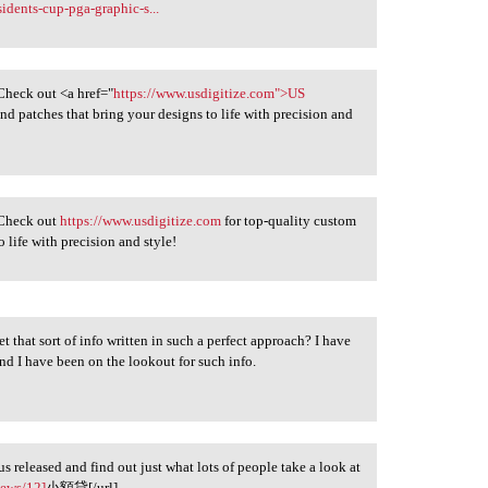
idents-cup-pga-graphic-s...
Check out <a href="
https://www.usdigitize.com">US
d patches that bring your designs to life with precision and
 Check out
https://www.usdigitize.com
for top-quality custom
 life with precision and style!
t that sort of info written in such a perfect approach? I have
nd I have been on the lookout for such info.
us released and find out just what lots of people take a look at
ews/12]
小額貸[/url]