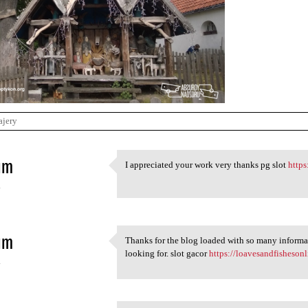
ajery
im
I appreciated your work very thanks pg slot
https
I appreciated your work very
4
im
Thanks for the blog loaded with so many informa
Thanks for the blog loaded
looking for. slot gacor
https://loavesandfishesonl
4