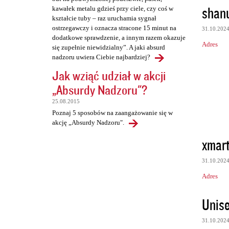
shan
kawałek metalu gdzieś przy ciele, czy coś w
kształcie tuby – raz uruchamia sygnał
ostrzegawczy i oznacza stracone 15 minut na
31.10.202
dodatkowe sprawdzenie, a innym razem okazuje
Adres
się zupełnie niewidzialny”. A jaki absurd
nadzoru uwiera Ciebie najbardziej?
Jak wziąć udział w akcji
„Absurdy Nadzoru"?
25.08.2015
Poznaj 5 sposobów na zaangażowanie się w
akcję „Absurdy Nadzoru".
xmart
31.10.202
Adres
Unise
31.10.202