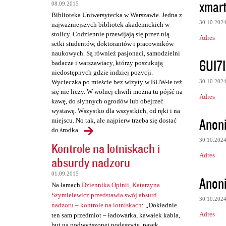
z
xmart
08.09.2015
e
Biblioteka Uniwersytecka w Warszawie. Jedna z
30.10.202
najważniejszych bibliotek akademickich w
stolicy. Codziennie przewijają się przez nią
Adres
setki studentów, doktorantów i pracowników
naukowych. Są również pasjonaci, samodzielni
6UI7I
badacze i warszawiacy, którzy poszukują
niedostępnych gdzie indziej pozycji.
30.10.202
Wycieczka po mieście bez wizyty w BUW-ie też
się nie liczy. W wolnej chwili można tu pójść na
Adres
kawę, do słynnych ogrodów lub obejrzeć
wystawę. Wszystko dla wszystkich, od ręki i na
Anon
miejscu. No tak, ale najpierw trzeba się dostać
do środka.
30.10.202
Kontrole na lotniskach i
Adres
absurdy nadzoru
01.09.2015
Anon
Na łamach
Dziennika Opinii, Katarzyna
Szymielewicz przedstawia swój absurd
30.10.202
nadzoru – kontrole na lotniskach
: „Dokładnie
Adres
ten sam przedmiot – ładowarka, kawałek kabla,
but na podwyższonej podeszwie, pasek,