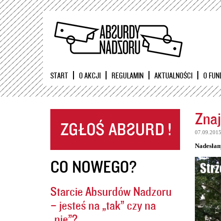
START
O AKCJI
REGULAMIN
AKTUALNOŚCI
O FUN
Znaj
07.09.201
Nadesłan
CO NOWEGO?
Starcie Absurdów Nadzoru
– jesteś na „tak” czy na
„nie”?