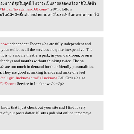
่องมากที่สุดในยุคนี้ ไม่ว่าจะเป็นสายสล็อตหรือคาสิโนก็เข้า
="
https://lavagames-168.com/"
rel="nofollow
นไลน์ลิขสิทธิ์แท้จากค่ายเกมคาสิโนระดับโลกมากมายมาให้
cknow
independent Escorts</a> are fully independent and
 your wallet as all the services are quite inexpensive. The
t is to a movie theatre, a park, in your darkroom, or on a
rs for days and months without thinking twice. The <a
a> are too much in demand for their friendly personalities.
er. They are good at making friends and make one feel
m/call-girl-lucknow.html">Lucknow
Call Girls</a> <a
/">Escorts
Service in Lucknow</a></p>
u know that I just check out your site and I find it very
ts of your posts.daftar 10 situs judi slot online terpercaya