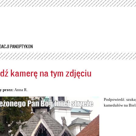
Przejdź
do
treści
DACJI PANOPTYKON
dź kamerę na tym zdjęciu
5
y przez:
Anna R.
Podpowiedź: szukaj
kamedułów na Biel