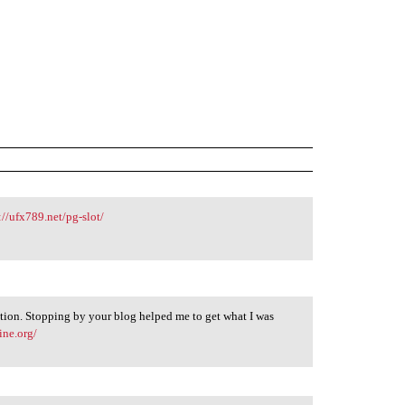
://ufx789.net/pg-slot/
tion. Stopping by your blog helped me to get what I was
ine.org/