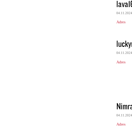
lava1
04.11.202
Adres
lucky
04.11.202
Adres
Nimr
04.11.202
Adres