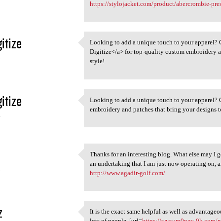
https://stylojacket.com/product/abercrombie-pres
itize
Looking to add a unique touch to your apparel? 
Looking to add a unique touch
Digitize</a> for top-quality custom embroidery an
4
style!
itize
Looking to add a unique touch to your apparel?
Looking to add a unique touch
embroidery and patches that bring your designs to
4
Thanks for an interesting blog. What else may I ge
Thanks for an interesting
an undertaking that I am just now operating on, a
4
http://www.agadir-golf.com/
z
It is the exact same helpful as well as advantageo
It is the exact same helpful
lots of people. [url=
https://www.m0ney-0k.com/n