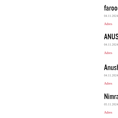
faroo
04.11.202
Adres
ANU
04.11.202
Adres
Anus
04.11.202
Adres
Nimr
05.11.202
Adres