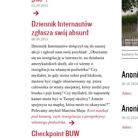
03.10.2015
Dziennik Internautów
zgłasza swój absurd
08.09.2015
Dziennik Internautów dołączył się do naszej
akcji i zgłosił nam swój przykład: „Oburzamy
kamery-b
się na inwigilację w internecie, na działania
amerykańskich służb, ale co wiemy o
K
inwigilacji na własnym podwórku? Czy
Anon
myślałeś, że gdy stoisz sobie pod blokiem,
o
możesz być ciągle obserwowany np. przez
30.10.202
m
człowieka ze straży miejskiej, który siedzi przy
biurku i pije kawę? Czy myślałeś, ile naprawdę
Adres
e
kamer może być w Twojej okolicy? A może
n
Anon
spojrzysz na mapkę, która może to ukazywać?”.
Polecamy artykuł Marcina Maja:
Ktoś nasikał
t
pod kamerą, czyli inwigilacja z perspektywy
30.10.202
a
własnego podwórka
.
Adres
r
Checkpoint BUW