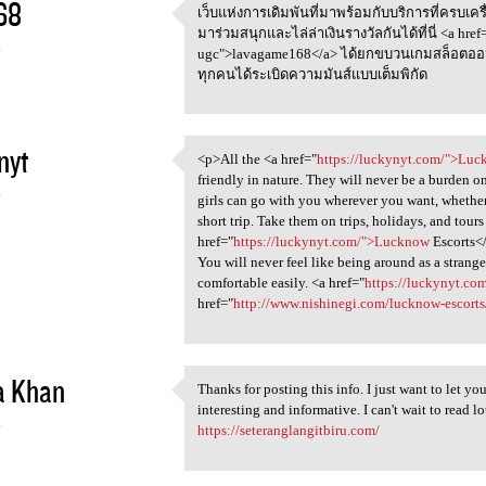
68
เว็บแห่งการเดิมพันที่มาพร้อมกับบริการที่ครบเครื
เว็บแห่งการเดิมพันที่มาพร้อมก
มาร่วมสนุกและไล่ล่าเงินรางวัลกันได้ที่นี่ <a href
4
ugc">lavagame168</a> ได้ยกขบวนเกมสล็อตออ
ทุกคนได้ระเบิดความมันส์แบบเต็มพิกัด
nyt
<p>All the <a href="
https://luckynyt.com/">Lu
<p>All the <a href="https:/
friendly in nature. They will never be a burden on
4
girls can go with you wherever you want, whether i
short trip. Take them on trips, holidays, and tou
href="
https://luckynyt.com/">Lucknow
Escorts</
You will never feel like being around as a strang
comfortable easily. <a href="
https://luckynyt.co
href="
http://www.nishinegi.com/lucknow-escorts
a Khan
Thanks for posting this info. I just want to let yo
Thanks for posting this info.
interesting and informative. I can't wait to read lo
4
https://seteranglangitbiru.com/