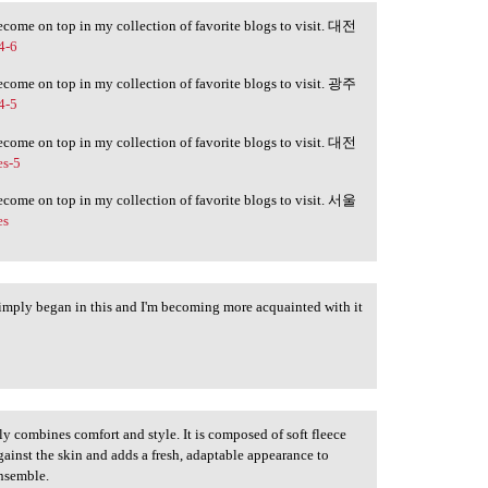
become on top in my collection of favorite blogs to visit. 대전
4-6
become on top in my collection of favorite blogs to visit. 광주
4-5
become on top in my collection of favorite blogs to visit. 대전
es-5
become on top in my collection of favorite blogs to visit. 서울
es
 simply began in this and I'm becoming more acquainted with it
 combines comfort and style. It is composed of soft fleece
gainst the skin and adds a fresh, adaptable appearance to
ensemble.