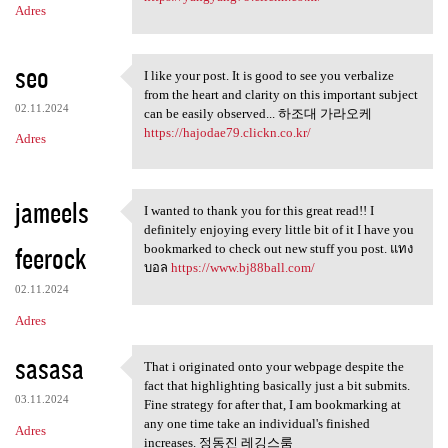
Adres
seo
I like your post. It is good to see you verbalize
I like your post. It is good
from the heart and clarity on this important subject
02.11.2024
can be easily observed... 하조대 가라오케
https://hajodae79.clickn.co.kr/
Adres
jameels
I wanted to thank you for this great read!! I
I wanted to thank you for
definitely enjoying every little bit of it I have you
feerock
bookmarked to check out new stuff you post. แทง
บอล
https://www.bj88ball.com/
02.11.2024
Adres
sasasa
That i originated onto your webpage despite the
That i originated onto your
fact that highlighting basically just a bit submits.
03.11.2024
Fine strategy for after that, I am bookmarking at
any one time take an individual's finished
Adres
increases. 정동진 레깅스룸