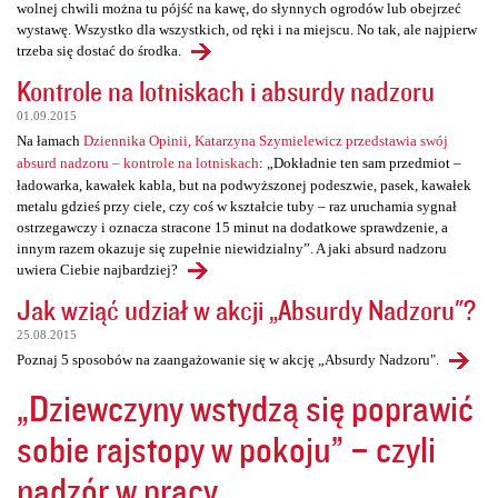
wolnej chwili można tu pójść na kawę, do słynnych ogrodów lub obejrzeć
wystawę. Wszystko dla wszystkich, od ręki i na miejscu. No tak, ale najpierw
trzeba się dostać do środka.
Kontrole na lotniskach i absurdy nadzoru
01.09.2015
Na łamach
Dziennika Opinii, Katarzyna Szymielewicz przedstawia swój
absurd nadzoru – kontrole na lotniskach
: „Dokładnie ten sam przedmiot –
ładowarka, kawałek kabla, but na podwyższonej podeszwie, pasek, kawałek
metalu gdzieś przy ciele, czy coś w kształcie tuby – raz uruchamia sygnał
ostrzegawczy i oznacza stracone 15 minut na dodatkowe sprawdzenie, a
innym razem okazuje się zupełnie niewidzialny”. A jaki absurd nadzoru
uwiera Ciebie najbardziej?
Jak wziąć udział w akcji „Absurdy Nadzoru"?
25.08.2015
Poznaj 5 sposobów na zaangażowanie się w akcję „Absurdy Nadzoru".
„Dziewczyny wstydzą się poprawić
sobie rajstopy w pokoju” – czyli
nadzór w pracy