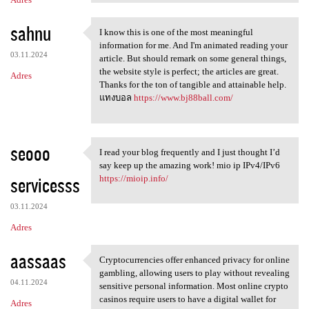
sahnu
I know this is one of the most meaningful
I know this is one of the
information for me. And I'm animated reading your
03.11.2024
article. But should remark on some general things,
the website style is perfect; the articles are great.
Adres
Thanks for the ton of tangible and attainable help.
แทงบอล
https://www.bj88ball.com/
seooo
I read your blog frequently and I just thought I’d
I read your blog frequently
say keep up the amazing work! mio ip IPv4/IPv6
servicesss
https://mioip.info/
03.11.2024
Adres
aassaas
Cryptocurrencies offer enhanced privacy for online
Cryptocurrencies offer
gambling, allowing users to play without revealing
04.11.2024
sensitive personal information. Most online crypto
casinos require users to have a digital wallet for
Adres