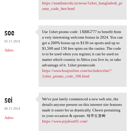
https://asmibmr.edu.in/news/1xbet_bangladesh_pr
omo_code_free.html
soe
Use 1xbet promo code: 1XBIG777 to benefit from
Use 1xbet promo code:
a very interesting welcome bonus in 2024. You can
05.11.2024
get a 200% bonus up to $130 on sports and up to
$1,500 and 150 free spins on the casino. The code
Adres
is to be used when you register, it can be used no
matter which country in Africa you live in, so take
advantage of it. 1xbet promocode
https://www.hoajonline.com/includes/elm/?
1xbet_promo_code_106.html
sei
We've just lately commenced a new web site, the
We've just lately commenced a
details anyone present on this internet site features
06.11.2024
made it easier for us drastically. Cheers pertaining
to your occasion & operate. 제주도호빠
Adres
https://www.jejuhost01.com/