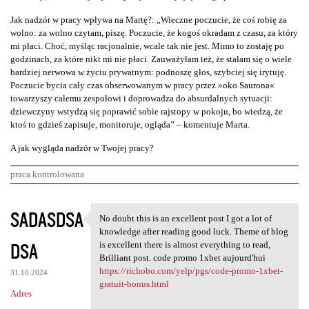
Jak nadzór w pracy wpływa na Martę?: „Wieczne poczucie, że coś robię za
wolno: za wolno czytam, piszę. Poczucie, że kogoś okradam z czasu, za który
mi płaci. Choć, myśląc racjonalnie, wcale tak nie jest. Mimo to zostaję po
godzinach, za które nikt mi nie płaci. Zauważyłam też, że stałam się o wiele
bardziej nerwowa w życiu prywatnym: podnoszę głos, szybciej się irytuję.
Poczucie bycia cały czas obserwowanym w pracy przez »oko Saurona«
towarzyszy całemu zespołowi i doprowadza do absurdalnych sytuacji:
dziewczyny wstydzą się poprawić sobie rajstopy w pokoju, bo wiedzą, że
ktoś to gdzieś zapisuje, monitoruje, ogląda” – komentuje Marta.
A jak wygląda nadzór w Twojej pracy?
praca kontrolowana
K
SADASDSA
No doubt this is an excellent post I got a lot of
No doubt this is an excellent
o
knowledge after reading good luck. Theme of blog
DSA
m
is excellent there is almost everything to read,
Brilliant post. code promo 1xbet aujourd'hui
e
https://richobo.com/yelp/pgs/code-promo-1xbet-
31.10.2024
n
gratuit-bonus.html
Adres
t