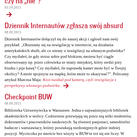
czy na „nie”?
03.10.2015
Dziennik Internautów zgłasza swój absurd
08.09.2015
Dziennik Internautów dołączył się do naszej akcji i zgłosił nam swój
przykład: „Oburzamy się na inwigilację w internecie, na działania
amerykańskich służb, ale co wiemy o inwigilacji na własnym podwórku?
Czy myślałeś, że gdy stoisz sobie pod blokiem, możesz być ciągle
obserwowany np. przez człowieka ze straży miejskiej, który siedzi przy
biurku i pije kawę? Czy myślałeś, ile naprawdę kamer może być w Twojej
okolicy? A może spojrzysz na mapkę, która może to ukazywać?”. Polecamy
artykuł Marcina Maja:
Ktoś nasikał pod kamerą, czyli inwigilacja z
perspektywy własnego podwórka
.
Checkpoint BUW
08.09.2015
Biblioteka Uniwersytecka w Warszawie. Jedna z najważniejszych bibliotek
akademickich w stolicy. Codziennie przewijają się przez nią setki studentów,
doktorantów i pracowników naukowych. Są również pasjonaci, samodzielni
badacze i warszawiacy, którzy poszukują niedostępnych gdzie indziej
pozycji. Wycieczka po mieście bez wizyty w BUW-ie też się nie liczy. W