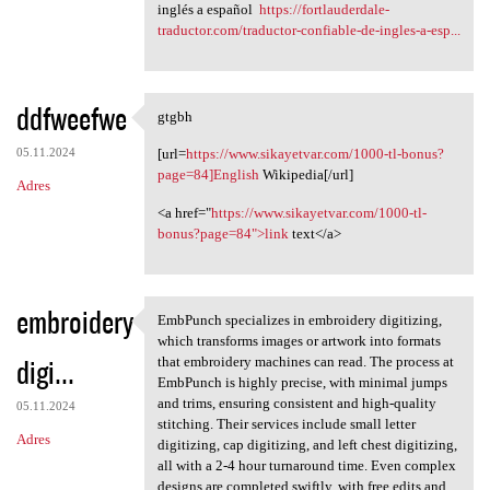
inglés a español
https://fortlauderdale-
traductor.com/traductor-confiable-de-ingles-a-esp...
ddfweefwe
gtgbh
gtgbh
05.11.2024
[url=
https://www.sikayetvar.com/1000-tl-bonus?
page=84]English
Wikipedia[/url]
Adres
<a href="
https://www.sikayetvar.com/1000-tl-
bonus?page=84">link
text</a>
embroidery
EmbPunch specializes in embroidery digitizing,
EmbPunch specializes in
which transforms images or artwork into formats
digi...
that embroidery machines can read. The process at
EmbPunch is highly precise, with minimal jumps
and trims, ensuring consistent and high-quality
05.11.2024
stitching. Their services include small letter
Adres
digitizing, cap digitizing, and left chest digitizing,
all with a 2-4 hour turnaround time. Even complex
designs are completed swiftly, with free edits and