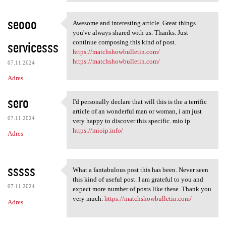
seooo
Awesome and interesting article. Great things
Awesome and interesting
you've always shared with us. Thanks. Just
servicesss
continue composing this kind of post.
https://matchshowbulletin.com/
https://matchshowbulletin.com/
07.11.2024
Adres
sero
I'd personally declare that will this is the a terrific
I'd personally declare that
article of an wonderful man or woman, i am just
07.11.2024
very happy to discover this specific. mio ip
https://mioip.info/
Adres
sssss
What a fantabulous post this has been. Never seen
What a fantabulous post this
this kind of useful post. I am grateful to you and
07.11.2024
expect more number of posts like these. Thank you
very much.
https://matchshowbulletin.com/
Adres