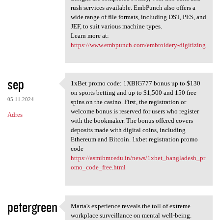
rush services available. EmbPunch also offers a
wide range of file formats, including DST, PES, and
JEF​, to suit various machine types​.
Learn more at:
https://www.embpunch.com/embroidery-digitizing
sep
1xBet promo code: 1XBIG777 bonus up to $130
1xBet promo code: 1XBIG777
on sports betting and up to $1,500 and 150 free
05.11.2024
spins on the casino. First, the registration or
welcome bonus is reserved for users who register
Adres
with the bookmaker. The bonus offered covers
deposits made with digital coins, including
Ethereum and Bitcoin. 1xbet registration promo
code
https://asmibmr.edu.in/news/1xbet_bangladesh_pr
omo_code_free.html
petergreen
Marta's experience reveals the toll of extreme
Marta's experience reveals
workplace surveillance on mental well-being.