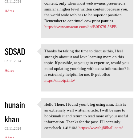
03.11.2024
content, only when most web owners presented a
similar a higher level written content because you,
Adres
the world wide web has to be superior position.
Remember to continue! cow print panties
https://www.amazon.com/dp/B0D79L58PB
SDSAD
Thanks for taking the time to discuss this, I feel
Thanks for taking the time to
strongly about it and love learning more on this
03.11.2024
topic. If possible, as you gain expertise, would you
mind updating your blog with extra information? It
Adres
is extremely helpful for me. IP pubblico
https://mioip.info/
hunain
Hello There. I found your blog using msn. This is
Hello There. I found your
an extremely well written article. I will be sure to
khan
bookmark it and return to read more of your useful
information. Thanks for the post. I’ll certainly
comeback. แทงบอล
https://www.bj88ball.com/
03.11.2024
Adres