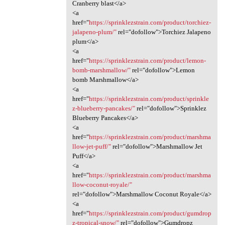
Cranberry blast</a>
<a
href="
https://sprinklezstrain.com/product/torchiez-
jalapeno-plum/"
rel="dofollow">Torchiez Jalapeno
plum</a>
<a
href="
https://sprinklezstrain.com/product/lemon-
bomb-marshmallow/"
rel="dofollow">Lemon
bomb Marshmallow</a>
<a
href="
https://sprinklezstrain.com/product/sprinkle
z-blueberry-pancakes/"
rel="dofollow">Sprinklez
Blueberry Pancakes</a>
<a
href="
https://sprinklezstrain.com/product/marshma
llow-jet-puff/"
rel="dofollow">Marshmallow Jet
Puff</a>
<a
href="
https://sprinklezstrain.com/product/marshma
llow-coconut-royale/"
rel="dofollow">Marshmallow Coconut Royale</a>
<a
href="
https://sprinklezstrain.com/product/gumdrop
z-tropical-snow/"
rel="dofollow">Gumdropz