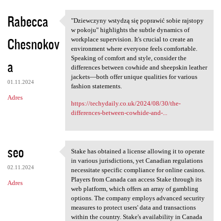
a
Rabecca
"Dziewczyny wstydzą się poprawić sobie rajstopy
r
"Dziewczyny wstydzą się
w pokoju" highlights the subtle dynamics of
z
Chesnokov
workplace supervision. It's crucial to create an
environment where everyone feels comfortable.
e
Speaking of comfort and style, consider the
a
differences between cowhide and sheepskin leather
jackets—both offer unique qualities for various
01.11.2024
fashion statements.
Adres
https://techydaily.co.uk/2024/08/30/the-
differences-between-cowhide-and-...
seo
Stake has obtained a license allowing it to operate
Stake has obtained a license
in various jurisdictions, yet Canadian regulations
02.11.2024
necessitate specific compliance for online casinos.
Players from Canada can access Stake through its
Adres
web platform, which offers an array of gambling
options. The company employs advanced security
measures to protect users' data and transactions
within the country. Stake's availability in Canada