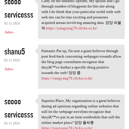
seooo
Carry on the fantastic operate, My spouse and i go
Carry on the fantastic
through number of blogposts for this site along
servicesss
with I do think that your particular world wide web
web site can be true exciting and possesses
acquired arenas involving amazing data. 양양 퍼블
02.11.2024
릭
https://yangyang79.clickn.co.kr/
Adres
shanu5
Fantastic Put up, I'm sure a giant believer through
Fantastic Put up, I'm sure a
post feed-back concerning webpages towards allow
02.11.2024
the blog page consultants recognise that
theyâ€™ve further a specific thing positive
Adres
towards the web! 양양 룸
https://yangyang79.clickn.co.kr/
seooo
Superior Place, My organization is a great believer
Superior Place, My
during ad opinions regarding online websites that
servicesss
will let the webpage novelists recognize that
theyâ€™ve put in an item worthwhile that will the
online market place! 양양 풀싸롱
02.11.2024
https://yangyang79.clickn.co.kr/