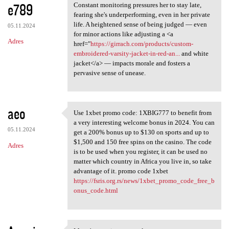
e789
Constant monitoring pressures her to stay late,
fearing she's underperforming, even in her private
life. A heightened sense of being judged — even
05.11.2024
for minor actions like adjusting a <a
Adres
href="
https://girrach.com/products/custom-
embroidered-varsity-jacket-in-red-an...
and white
jacket</a> — impacts morale and fosters a
pervasive sense of unease.
aeo
Use 1xbet promo code: 1XBIG777 to benefit from
Use 1xbet promo code:
a very interesting welcome bonus in 2024. You can
05.11.2024
get a 200% bonus up to $130 on sports and up to
$1,500 and 150 free spins on the casino. The code
Adres
is to be used when you register, it can be used no
matter which country in Africa you live in, so take
advantage of it. promo code 1xbet
https://fsris.org.rs/news/1xbet_promo_code_free_b
onus_code.html