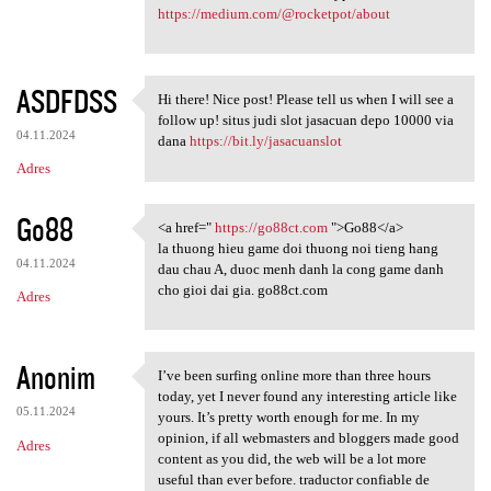
https://medium.com/@rocketpot/about
ASDFDSS
Hi there! Nice post! Please tell us when I will see a
Hi there! Nice post! Please
follow up! situs judi slot jasacuan depo 10000 via
04.11.2024
dana
https://bit.ly/jasacuanslot
Adres
Go88
<a href="
https://go88ct.com
">Go88</a>
<a href=" https://go88ct.com
la thuong hieu game doi thuong noi tieng hang
04.11.2024
dau chau A, duoc menh danh la cong game danh
cho gioi dai gia. go88ct.com
Adres
Anonim
I’ve been surfing online more than three hours
I’ve been surfing online more
today, yet I never found any interesting article like
05.11.2024
yours. It’s pretty worth enough for me. In my
opinion, if all webmasters and bloggers made good
Adres
content as you did, the web will be a lot more
useful than ever before. traductor confiable de