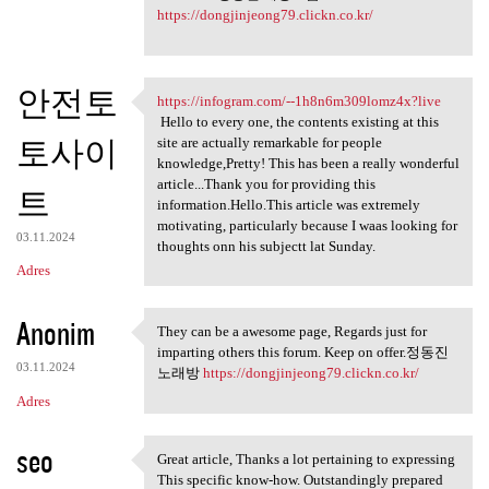
https://dongjinjeong79.clickn.co.kr/
안전토
https://infogram.com/--1h8n6m309lomz4x?live
https://infogram.com/-
Hello to every one, the contents existing at this
토사이
site are actually remarkable for people
knowledge,Pretty! This has been a really wonderful
article...Thank you for providing this
트
information.Hello.This article was extremely
motivating, particularly because I waas looking for
03.11.2024
thoughts onn his subjectt lat Sunday.
Adres
Anonim
They can be a awesome page, Regards just for
They can be a awesome page,
imparting others this forum. Keep on offer.정동진
03.11.2024
노래방
https://dongjinjeong79.clickn.co.kr/
Adres
seo
Great article, Thanks a lot pertaining to expressing
Great article, Thanks a lot
This specific know-how. Outstandingly prepared