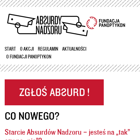
Przejdź
do
treści
START
O AKCJI
REGULAMIN
AKTUALNOŚCI
O FUNDACJI PANOPTYKON
CO NOWEGO?
Starcie Absurdów Nadzoru – jesteś na „tak”