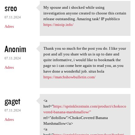
sreo
My spouse and i shocked while using
My spouse and i shocked while
investigation anyone created to choose this certain
07.11.2024
release outstanding. Amazing task! IP pubblico
https://mioip.info/
Adres
Anonim
Thank you so much for the post you do. I like your
Thank you so much for the
post and all you share with us is up to date and
07.11.2024
quite informative, i would like to bookmark the
page so i can come here again to read you, as you
Adres
have done a wonderful job. situs bola
https://matchshowbulletin.com/
gaget
<a
<a href="https:/
href="
https://sprinklezstrain.com/product/chokoco
07.11.2024
vered-banana-marshmallow/"
rel="dofollow">ChokoCovered Banana
Adres
Marshmallow</a>
<a
href="
https://sprinklezstrain.com/product/funfetti-