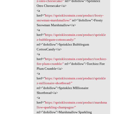
z-oreo-cheesecake/"
rel="dofollow">Sprinklez
Oreo Cheesecake</a>
<a
href="
https://sprinklezstrain.com/product/frosty-
snowman-marshmallow/"
rel="dofollow">Frosty
Snowman Marshmallow</a>
<a
href="
https://sprinklezstrain.com/product/sprinkle
z-bubblegum-cottoncandy/"
rel="dofollow">Sprinklez Bubblegum
CottonCandy</a>
<a
href="
https://sprinklezstrain.com/product/torchiez-
fire-plum-crumble/"
rel="dofollow">Torchiez Fire
Plum Crumble</a>
<a
href="
https://sprinklezstrain.com/product/sprinkle
z-millionaire-shortbread/"
rel="dofollow">Sprinklez MIllionaire
Shortbread</a>
<a
href="
https://sprinklezstrain.com/product/marshma
llow-sparkling-champagne/"
rel="dofollow">Marshmallow Sparkling