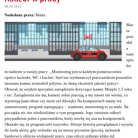
08.09.2015
Nadesłany przez:
Marta
Mar
ta
prze
słał
a
nam
opis
for
m nadzoru w swojej pracy: „Monitoring jest w każdym pomieszczeniu
oprócz łazienki, WC i kuchni. Szef nie wytłumaczył pracownikom powodów
montażu kamer, stwierdził jedynie, że służą »kontroli jakości pracy«.
Obiecał, że wejdzie specjalne zarządzenie dotyczące kamer. Minęło 1,5 roku
i nic. Zarządzenia nie ma, kamery sobie pracują, a my nawet nie wiemy, co
rejestrują (sam obraz czy może też dźwięk). Na komputerach mamy też
zamontowany program szpiegujący – wiadomo, monitoring to za mało. Na
początku nic nie wiedzieliśmy o tym programie. Jego istnienie odkrył
przypadkiem jeden z pracowników, który trochę się zna na komputerach.
Okazało się, że program robi wszystko: filtruje historię przeglądania i wysyła
do szefa alerty, gdy wchodzi się na strony prywatne (poczta, rachunek
bankowy), oblicza wydajność pracy, czas edycji jednego pliku itd.