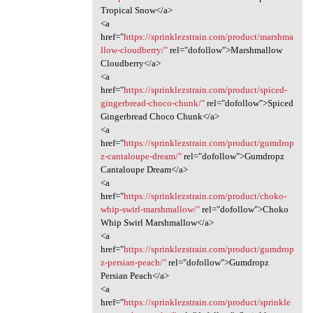
Tropical Snow</a>
<a
href="
https://sprinklezstrain.com/product/marshma
llow-cloudberry/"
rel="dofollow">Marshmallow
Cloudberry</a>
<a
href="
https://sprinklezstrain.com/product/spiced-
gingerbread-choco-chunk/"
rel="dofollow">Spiced
Gingerbread Choco Chunk</a>
<a
href="
https://sprinklezstrain.com/product/gumdrop
z-cantaloupe-dream/"
rel="dofollow">Gumdropz
Cantaloupe Dream</a>
<a
href="
https://sprinklezstrain.com/product/choko-
whip-swirl-marshmallow/"
rel="dofollow">Choko
Whip Swirl Marshmallow</a>
<a
href="
https://sprinklezstrain.com/product/gumdrop
z-persian-peach/"
rel="dofollow">Gumdropz
Persian Peach</a>
<a
href="
https://sprinklezstrain.com/product/sprinkle