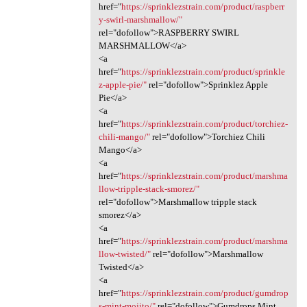
href="
https://sprinklezstrain.com/product/raspberr
y-swirl-marshmallow/"
rel="dofollow">RASPBERRY SWIRL
MARSHMALLOW</a>
<a
href="
https://sprinklezstrain.com/product/sprinkle
z-apple-pie/"
rel="dofollow">Sprinklez Apple
Pie</a>
<a
href="
https://sprinklezstrain.com/product/torchiez-
chili-mango/"
rel="dofollow">Torchiez Chili
Mango</a>
<a
href="
https://sprinklezstrain.com/product/marshma
llow-tripple-stack-smorez/"
rel="dofollow">Marshmallow tripple stack
smorez</a>
<a
href="
https://sprinklezstrain.com/product/marshma
llow-twisted/"
rel="dofollow">Marshmallow
Twisted</a>
<a
href="
https://sprinklezstrain.com/product/gumdrop
s-mint-mojito/"
rel="dofollow">Gumdrops Mint