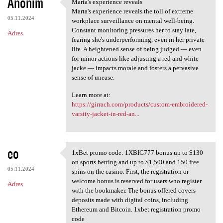
Anonim
Marta's experience reveals
Marta's experience reveals
Marta's experience reveals the toll of extreme
05.11.2024
workplace surveillance on mental well-being.
Constant monitoring pressures her to stay late,
Adres
fearing she's underperforming, even in her private
life. A heightened sense of being judged — even
for minor actions like adjusting a red and white
jacke — impacts morale and fosters a pervasive
sense of unease.
Learn more at:
https://girrach.com/products/custom-embroidered-
varsity-jacket-in-red-an...
eo
1xBet promo code: 1XBIG777 bonus up to $130
1xBet promo code: 1XBIG777
on sports betting and up to $1,500 and 150 free
05.11.2024
spins on the casino. First, the registration or
welcome bonus is reserved for users who register
Adres
with the bookmaker. The bonus offered covers
deposits made with digital coins, including
Ethereum and Bitcoin. 1xbet registration promo
code